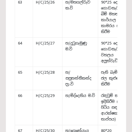
63
H/C/25/26
හ/මහගල්වැව
90*25 දෙමහල්
ක.වි
ගොඩනැගිල්ලේ
බිම් මහතල්
කාර්යාල
කාමරය සකස්
කිරීම
64
H/C/25/27
හ/දුටුගැමුණු
90*25 දෙමහල්
ම.වි
ගොඩනැගිල්ලේ
වහලය
අලුත්වැඩියාව
65
H/C/25/28
හ/
පැති බැම්ම හා
සපුතන්නීකන්ද
ජල කුළුණ ඉදි
ප්‍රා.වි
කිරීම
66
H/C/25/29
හ/මිද්දෙනිය ම.වි
රැඳවුම් තාප්පය
ඉදිකිරීම (ක්‍රීඩා
පිටිය සඳහා
ආරක්ෂක
තාප්පය)
67
H/C/25/30
හ/ගෙතේයාය
80*20