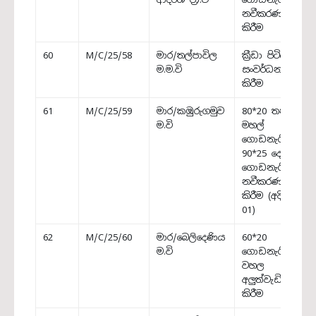
නවීකරණය
කිරීම
60
M/C/25/58
මාර/තල්පාවිල
ක්‍රීඩා පිටිය
ම.ම.වි
සංවර්ධනය
කිරීම
61
M/C/25/59
මාර/කඹුරුගමුව
80*20 තනි
ම.වි
මහල්
ගොඩනැගිල්ල
90*25 දෙමහල්
ගොඩනැගිල්ලට
නවීකරණය
කිරීම (අදියර
01)
62
M/C/25/60
මාර/බෙලිදෙණිය
60*20
ම.වි
ගොඩනැගිල්ලේ
වහල
අලුත්වැඩියා
කිරීම