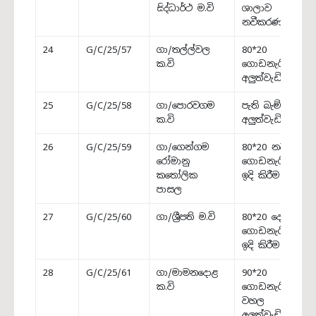
සිද්ධාර්ථ ම.වි
ශාලාව
නවීකරණය
24
G/C/25/57
ගා/තල්ල්වල
80*20
ක.වි
ගොඩනැගිල්ල
අලුත්වැඩියාව
25
G/C/25/58
ගා/පොරවගම
පැති බැම්ම
ක.වි
අලුත්වැඩියාව
26
G/C/25/59
ගා/ගෙන්ගම
80*20 නව
රෝමානු
ගොඩනැගිල්ල
කතෝලික
ඉදි කිරීම
පාසල
27
G/C/25/60
ගා/ශ්‍රීපති ම.වි
80*20 දෙමහල්
ගොඩනැගිල්ල
ඉදි කිරීම
28
G/C/25/61
ගා/මාමනදොළ
90*20
ක.වි
ගොඩනැගිල්ලේ
වහල
අලුත්වැඩියාව