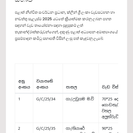
CONTACT
පළාත් නිශ්චිත සංවර්ධන ප්‍රධාන, ක්ලීන් ශ්‍රී ලංකා වැඩසටහන හා
නඩත්තු සැලැස්ම 2025 යටතේ ක්‍රියාත්මක කරනු ලබන පහත
සඳහන් වැඩ තායෝජනා සඳහා සුදුසුකම් ලත්
තැකාන්ද්රාත්කරුවන්ගෙන්, දකුණු පළාත් අධ්‍යාපන අමාත්‍යාංශයේ
ප්‍රසම්පාදන කමිටු සභාපති විසින් ලංසු පත් කැඳවනු ලැබේ.
අනු
වයාපෘති
අංකය
අංකය
පාසල
වැඩ විස්තරය
1
G/C/25/34
ගා/උඩුගම ම.වි
70*25 දෙමහල්
ගොඩනැගිල්ලේ
වහල
අලුත්වැඩියාව
2
G/C/25/35
ගා/හියාරේ
90*25