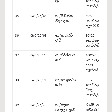
ප්‍රා.වි
ගොඩනැගිල්ල
අලුත්වැඩියාව
35
G/C/25/68
ගා/බී.ටී.එස්
80*20
විදයාලය
ගොඩනැගිල්ල
අලුත්වැඩියාව
36
G/C/25/69
ගා/මාවඩවිල
90*25
ම.වි
ගොඩනැගිල්ල
අලුත්වැඩියාව
37
G/C/25/70
ගා/සිරිනිවාස
100*20
ම.වි
ගොඩනැගිල්ලේ
වහල
අලුත්වැඩියාව
38
G/C/25/71
ගා/දොළතේන
80*20
ක.වි
ගොඩනැගිල්ලේ
වහල
අලුත්වැඩියාව
39
G/C/25/72
ගා/පිලාන
මායිම් තාප්පය
කෙලිලා ප්‍රා.වි
නවීකරණය