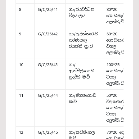
8
G/C/25/41
ගා/ජයවර්ධන
80*20
විදයාලය
ගොඩනැගිල්ල
අලුත්වැඩියාව
9
G/C/25/42
ගා/පැදින්නාරුව
60*20
සරණපාල
ගොඩනැගිල්ලේ
ජයන්ති ප්‍රා.වි
වහල
අලුත්වැඩියාව
10
G/C/25/43
ගා/
100*25
ඇත්තිලිගොඩ
ගොඩනැගිල්ලේ
සුදර්ශි ම.වි
වහල
අලුත්වැඩියාව
11
G/C/25/44
ගා/මීගහගොඩ
50*20
ක.වි
විදයාගාර
ගොඩනැගිල්ලේ
වහල
අලුත්වැඩියාව
12
G/C/25/45
ගා/කඩිහිංගල
70*20 දෙමහල්
ම.වි
ගොඩනැගිල්ලේ