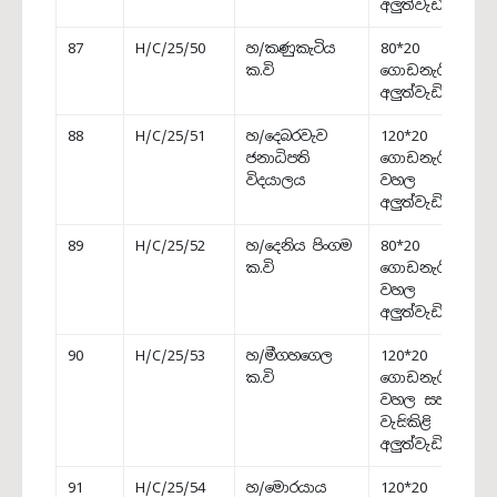
අලුත්වැඩියාව
87
H/C/25/50
හ/කණුකැටිය
80*20
ක.වි
ගොඩනැගිල්ල
අලුත්වැඩියාව
88
H/C/25/51
හ/දෙබරවැව
120*20
ජනාධිපති
ගොඩනැගිල්ලේ
විදයාලය
වහල
අලුත්වැඩියාව
89
H/C/25/52
හ/දෙනිය පිංගම
80*20
ක.වි
ගොඩනැගිල්ලේ
වහල
අලුත්වැඩියාව
90
H/C/25/53
හ/මීගහගෙල
120*20
ක.වි
ගොඩනැගිල්ලේ
වහල සහ
වැසිකිළි
අලුත්වැඩියාව
91
H/C/25/54
හ/මොරයාය
120*20