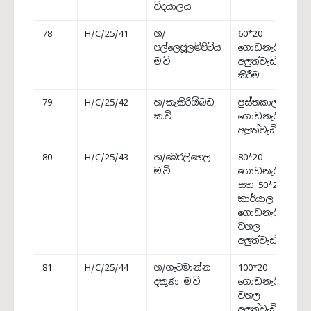
විදයාලය
78
H/C/25/41
හ/
60*20
පල්ලෙජූලම්පිටිය
ගොඩනැගිල්ල
ම.වි
අලුත්වැඩියා
කිරීම
79
H/C/25/42
හ/කැකිරිඕබඩ
පුස්තකාල
ක.වි
ගොඩනැගිල්ල
අලුත්වැඩියාව
80
H/C/25/43
හ/බෙරලිහෙල
80*20
ම.වි
ගොඩනැගිල්ල
සහ 50*25
කාර්යාල
ගොඩනැගිල්ල
වහල
අලුත්වැඩියාව
81
H/C/25/44
හ/ගැටමාන්න
100*20
දකුණ ම.වි
ගොඩනැගිල්ලේ
වහල
අලුත්වැඩියාව