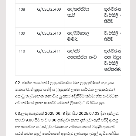
108
G/CSL/25/09
ගා/හප්පිටිය
ගුරුවරුන්ගේ
ක.වි
වැසිකිලි ඉදි
කිරීම
109
G/CSL/25/10
ගා/බටපොල
වැසිකිලි ඉදි
ම.ම.වි
කිරීම
110
G/CSL/25/11
ගා/සිරි
ගුරුවරුන්ගේ
අභයතිස්ස ක.වි
සහ සිසුන්ගේ
වැසිකිලි
නවීකරණය
02. ජාතික තරෙකාරී ලංසු පටිපාටිය මත ලංසු ඉදිරිපත් කළ යුුය.
තකාන්රාත් ප්‍රදානතේදී ස ුදුසුකම් ලබන සාර්ථක ලංසුකරුවන්
අසාධු තල්ඛනෙත තනාවිය යුු අතර ඉදිකිරීම් කර්මාන්ත සංවර්ධන
අධිකාරිතේ ඉහත කාණ්ඩ යටතත් ලියාපදිංි වී සිටිය යුුය.
03.ලංසු අයදුම්පත් 2025.06.18 දින සිට 2025.07.03 දින දක්ලවා
තප.ව 9.00 සිට ප.ව 3.00 දක්ලවා ඉහත දක්ලවා ඇති පරිදි ආපසු
තනාතෙවන ොස්ුව අධයාපන අමාතයංශතේ ගිණුම් අංශතේ
සරප් තවත මුදල් තෙවීතමන් අනුරුව ලබාතදන මුදල් කුවිතාන්සිය