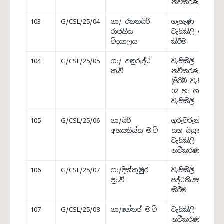
නවීකරණය
103
G/CSL/25/04
ගා/ රතනසිරි
ගැහැණු
රාජකීය
වැසිකිලි ඉදි
විදයාලය
කිරීම
104
G/CSL/25/05
ගා/ අනුරුද්ධ
වැසිකිලි
ක.වි
නවීකරණය
(පිරිමි වැසිකිලි
02 හා ගැහැණු
වැසිකිලි 04)
105
G/CSL/25/06
ගා/සිරි
ගුරුවරුන්ගේ
අභයතිස්ස ම.වි
සහ සිසුන්ගේ
වැසිකිලි
නවීකරණය
106
G/CSL/25/07
ගා/දික්කුඹුර
වැසිකිලි
ප්‍රා.වි
පද්ධතියක් ඉදි
කිරීම
107
G/CSL/25/08
ගා/හේතප් ම.වි
වැසිකිලි
නවීකරණය