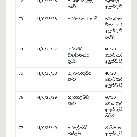
72
H/C/25/35
හ/කුඩාවැල්ල
වැසිකිළි
ක.වි
අලුත්වැඩියාව
73
H/C/25/36
හ/රදනිආර ම.වි
පරිගණක
විදයාගාරය
අලුත්වැඩියා
කිරීම
74
H/C/25/37
හ/කිරම
80*20
ධම්මානන්ද
ගොඩනැගිල්ල
ප්‍රා.වි
අලුත්වැඩියාව
75
H/C/25/38
හ/කෑරදෙනිය
40*20
ක.වි
ගොඩනැගිල්ල
අලුත්වැඩියාව
76
H/C/25/39
හ/අගලබඩ
60*20
ක.වි
ගොඩනැගිල්ල
අලුත්වැඩියා
කිරීම
77
H/C/25/40
හ/අල්අමීර්
මායිම් තාප්පය
මුස්ලිම්
අලුත්වැඩියාව