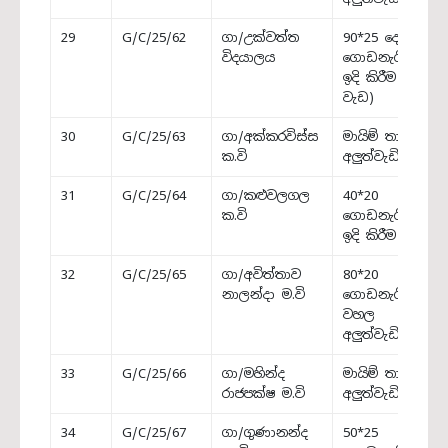
29
G/C/25/62
ගා/උක්වත්ත
90*25 දෙමහල්
විදයාලය
ගොඩනැගිල්ලේ
ඉදි කිරීම (ඉතිරි
වැඩ)
30
G/C/25/63
ගා/අක්කරවිස්ස
මායිම් තාප්පය
ක.වි
අලුත්වැඩියාව
31
G/C/25/64
ගා/කළුවලගල
40*20
ක.වි
ගොඩනැගිල්ල
ඉදි කිරීම
32
G/C/25/65
ගා/අවිත්තාව
80*20
නාලන්දා ම.වි
ගොඩනැගිල්ලේ
වහල
අලුත්වැඩියාව
33
G/C/25/66
ගා/මහින්ද
මායිම් තාප්පය
රාජපක්ෂ ම.වි
අලුත්වැඩියාව
34
G/C/25/67
ගා/ගුණානන්ද
50*25