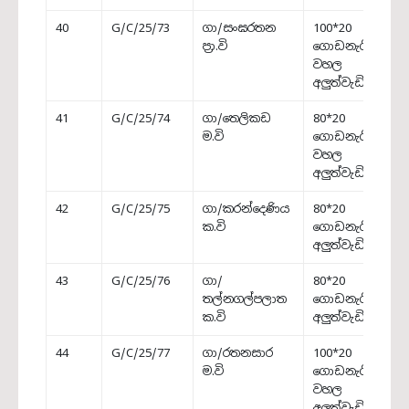
40
G/C/25/73
ගා/සංඝරතන
100*20
ප්‍රා.වි
ගොඩනැගිල්ලේ
වහල
අලුත්වැඩියාව
41
G/C/25/74
ගා/තෙලිකඩ
80*20
ම.වි
ගොඩනැගිල්ලේ
වහල
අලුත්වැඩියාව
42
G/C/25/75
ගා/කරන්දෙණිය
80*20
ක.වි
ගොඩනැගිල්ල
අලුත්වැඩියාව
43
G/C/25/76
ගා/
80*20
තල්නගල්පලාත
ගොඩනැගිල්ල
ක.වි
අලුත්වැඩියාව
44
G/C/25/77
ගා/රතනසාර
100*20
ම.වි
ගොඩනැගිල්ලේ
වහල
අලුත්වැඩියාව