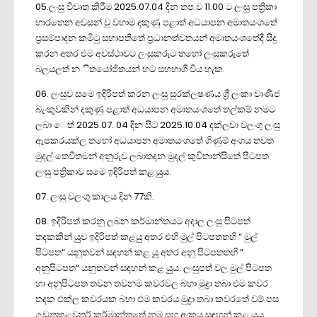
05.ලංසු විවෘත කිරීම 2025.07.04 දින තප.ව 11.00 ට ලංසු පත්‍රිකා
භාරතෙන අවසන් වූ වහාම දකුණු පළාත් අධයාපන අමාතයංශතේ
ප්‍රසම්පාදන කමිටු සභාපතිතේ ප්‍රධානත්වතයන් අමාතයංශතේදී සිදු
කරන අතර එම අවස්ථාවට ලංසුකරුට තහෝ ලංසුකරුතේ
බලයලත් න ිතයෝජිතයන් හට සහභාගී විය හැක.
06. ලංසුව සමෙ ඉදිරිපත් කරන ලංසු සුරක්ලෂණය ශ්‍රී ලංකා වාණිජ
බැංකුවකින් දකුණු පළාත් අධයාපන අමාතයංශතේ තල්කම් නමට
ලබා ෙත් 2025.07. 04 දින සිට 2025.10.04 දක්ලවා වලංගු ලංසු
ඇපකරයක්ල තහෝ අධයාපන අමාතයංශතේ ගිණුම් අංශය තවත
මුදල් තෙවීතමන් අනුරුව ලබාතදන මුදල් කුවිතාන්සිතේ පිටපත
ලංසු පත්‍රිකාව සමෙ ඉදිරිපත් කළ යුුය.
07. ලංසු වලංගු කාලය දින 77කි.
08. ඉදිරිපත් කරනු ලබන කර්මාන්තයට අදාල ලංසු පිටපත්
තදකකින් යුුව ඉදිරිපත් කළයුු අතර එහි මුල් පිටපතතහි “ මුල්
පිටපත“ යනුතවන් සඳහන් කළ යුු අතර අනු පිටපතතහි “
අනුපිටපත“ යනුතවන් සඳහන් කළ යුුය. ලංසුපත් වල මුල් පිටපත
හා අනුපිටපත තවන තවනම කවරවල බහා මුද්‍රා තබා එම කවර
තදක එක්ල කවරයක බහා එම කවරය මුද්‍රා තබා කවරතේ වම් පස
උඩතකළවතර් කර්මාන්තතේ නම සහ අංකය සඳහන් කළ යුුය.