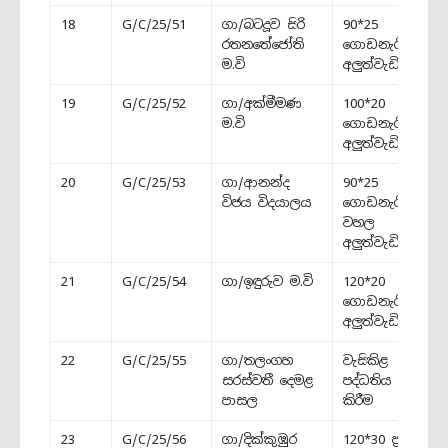
18
G/C/25/51
ගා/බටදූව සිරි
90*25
රතනතේජෝති
ගොඩනැගිල්ල
ම.වි
අලුත්වැඩියාව
19
G/C/25/52
ගා/අක්මීමණ
100*20
ම.වි
ගොඩනැගිල්ල
අලුත්වැඩියාව
20
G/C/25/53
ගා/ආනන්ද
90*25
විජය විදයාලය
ගොඩනැගිල්ලේ
වහල
අලුත්වැඩියාව
21
G/C/25/54
ගා/ඉඳුරුව ම.වි
120*20
ගොඩනැගිල්ල
අලුත්වැඩියාව
22
G/C/25/55
ගා/තලංගහ
වැසිකිළ
සරස්වතී දෙමළ
පද්ධතිය ඉදි
පාසල
කිරීම
23
G/C/25/56
ගා/දික්කුඹුර
120*30 ප්‍රධාන