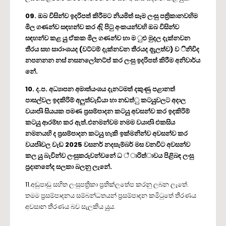
09. ඔබ විසින්ව ඉදරිපත් කිරීමට නියමිත් සෑම ලංසු පත්‍රිකානවහිම
මිල ගණන්ව සඳහන්ව කර ඇි පිටු අංකයන්වහි ඔබ විසින්ව
සඳහන්ව කළ යුු ඒකක මිල ගණන්ව හා ම ුළු මුදල දැක්නවන
තීරය සහ සාරාංශයද (වට්ටම් දැක්නවන තීරයද ඇුලත්ව) ව ිනිවිද
නපනනන නස් නසනලෝනට්ප් කර ලංසු ඉදරිපත් කිරීම අනිවාර්ය
නේ.
10. ද.ප. අධ්‍යාපන අමාත්යංශය දැනටමත් දකුණු පළානත්
පාසල්වල ඉදකිරිම් අලුත්වැඩියා හා නඩත්ු කටයුුවලට අදාල
වයාපෘි සියයක පමණ ප්‍රසම්පාදන කටයුු අවසන්ව කර ඉදකිරිම්
කටයුු ආරම්භ කර ඇත්.එනමන්වම නමම වයාපෘි එකසිය
නමනයහි ද ප්‍රසම්පාදන කටයුු හැකි ඉක්මනින්ව අවසන්ව කර
වයපෘිවල වැඩ 2025 වසනර් නදසැම්බර් මස වනවිට අවසන්ව
කල යුු බැවින්ව ලංසුකරුවන්වනේ ධ ් ‍ාරිත්ාවය පිළිබඳ ලංසු
ප්‍රදානනේද සලකා බලනු ලැනේ.
11.අඩුපාඩු සහිත ලංසුපත්‍රිකා ප්‍රතික්ලතේප කරනු ලබන ලැතේ.
තමම ප්‍රසම්පාදනය සම්බන්ධතයන් ප්‍රසම්පාදන කමිටුතේ තීරණය
අවසාන තීරණය බව සැලකිය යුුය.