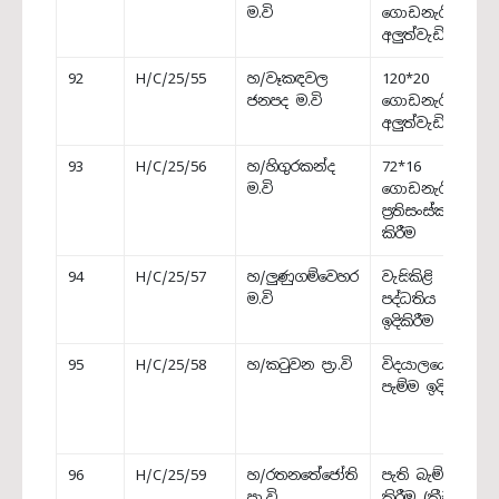
ම.වි
ගොඩනැගිල්ල
අලුත්වැඩියාව
92
H/C/25/55
හ/වෑකඳවල
120*20
ජනපද ම.වි
ගොඩනැගිල්ල
අලුත්වැඩියාව
93
H/C/25/56
හ/හිගුරකන්ද
72*16
ම.වි
ගොඩනැගිල්ල
ප්‍රතිසංස්කරණය
කිරීම
94
H/C/25/57
හ/ලුණුගම්වෙහර
වැසිකිළි
ම.වි
පද්ධතිය
ඉදිකිරීම
95
H/C/25/58
හ/කටුවන ප්‍රා.වි
විදයාලයේ පැති
පැම්ම ඉදි කිරීම
96
H/C/25/59
හ/රතනතේජෝති
පැති බැම්ම ඉදි
ප්‍රා.වි,
කිරීම (ක්‍රීඩා