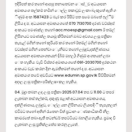
ඉදිරිපත් කර තහෝ ආපසු තනාතෙවන ොස්ුව අධයාපන
අමාතයංශ තල්කම් නමින් ොල්ල තකාටුව ලංකා බැංකුතේ ඇති ග
ිණුම් අංක 1587423 ට බැර කර රිසිට් පත සමෙ ඹබතේ ඉල්ීම්
ලිපිය ද.ප. අධයාපන අමාතයංශතේ 070 7130700 දරණ වට්ස්අප්
අංකයට පමණක්ල තහෝ acc.moesp@gmail.com ඊ තම්ල්
ලිපිනයට පමණක්ල තයාමු කිරිතමන් ඹබට අවශය ලංසු පත්‍රිකා
තැපැල් මගින් තහෝ කූරියර් කර තහෝ ඊතම්ල් මගින් තහෝ
වටස්අප් මගින් තෙන්වා ෙැනිමට තහෝ ලබුදුව,දක්ලිණපාය
අධයාපන අමාතයාංශතයන් (බිම් මහල) ගිණුම් අංශතයන් ලබා
ෙත හැකිය. වැඩි විස්තර අමාතයංශතේ 091-2030700 දුරකථන
අංකයට වැඩ කරන දින ඇමතීතමන් තහෝ ද.ප. අධයාපන
අමාතයංශ තවේ අඩවියට www.edumin.sp.gov.lk පිවිසිතමන්
අදාල ලංසු පත්‍රිකා පරික්ලෂා කල හැකිය.
04. මුද්‍රා තබන ලද ලංසු පත්‍රිකා 2025.07.04 තප.ව 11.00 ට තපර
ලැතබන තස් තල්කම්, දකුණු පළාත් අධයාපන අමාතයංශය,
දක්ලිණපාය, ලබුදුව, ොල්ල යන ලිපිනයට ලියාපදිංි තැපෑතලන්
එවීමට තහෝ අතින් රැතෙන විත් ප්‍රධාන ෙණකාධිකාරී නිල
කාමරතේ තබා ඇති තටන්ඩර් තපට්ටියට බහාලිය හැකිය. ප්‍රමාද වී
ලැතබන ලංසු ප්‍රතික්ලතේප කරනු ලැතේ.