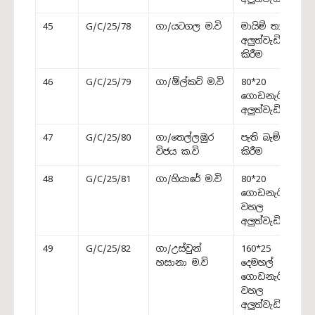
45
G/C/25/78
ගා/යටගල ම.වි
මායිම් තාප්පය
අලුත්වැඩියා
කිරීම
46
G/C/25/79
ගා/ඕල්කට් ම.වි
80*20
ගොඩනැගිල්ල
අලුත්වැඩියාව
47
G/C/25/80
ගා/තෙල්ලඹුර
පැති බැම්ම ඉදි
විජය ක.වි
කිරීම
48
G/C/25/81
ගා/හියාරේ ම.වි
80*20
ගොඩනැගිල්ලේ
වහල
අලුත්වැඩියාව
49
G/C/25/82
ගා/උස්වුන්
160*25
හසානා ම.වි
දෙමහල්
ගොඩනැගිල්ලේ
වහල
අලුත්වැඩියාව