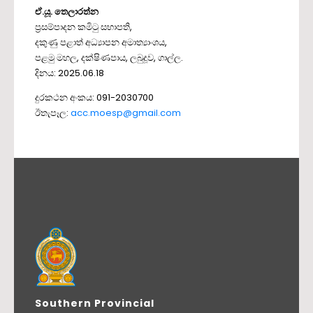
ඒ.යූ. තෙලාරත්න
ප්‍රසම්පාදන කමිටු සභාපති,
දකුණු පළාත් අධ්‍යාපන අමාත්‍යාංශය,
පළමු මහල, දක්ෂිණපාය, ලබුදූව, ගාල්ල.
දිනය: 2025.06.18
දුරකථන අංකය: 091-2030700
ඊතැපෑල:
acc.moesp@gmail.com
Southern Provincial