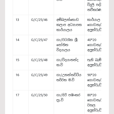
විදුලි පද්ධතිය
නවීකරණය
13
G/C/25/46
අම්බලන්තොඩ
කාර්යාල
කලාප අධ්‍යාපන
ගොඩනැගිල්ල
කාර්යාලය
අලුත්වැඩියාව
14
G/C/25/47
ගා/වටරැක ශ්‍රී
40*20
සෝභිත
ගොඩනැගිල්ල
විදයාලය
අලුත්වැඩියාව
15
G/C/25/48
ගා/විදයානන්ද
පැති බැම්ම
ක.වි
අලුත්වැඩියාව
16
G/C/25/49
ගා/උනන්නවිටිය
90*20
තර්වත ම.වි
ගොඩනැගිල්ල
අලුත්වැඩියාව
17
G/C/25/50
ගා/සිරි පඹංකර
80*20
ප්‍රා.වි
ගොඩනැගිල්ලේ
වහල
අලුත්වැඩියාව