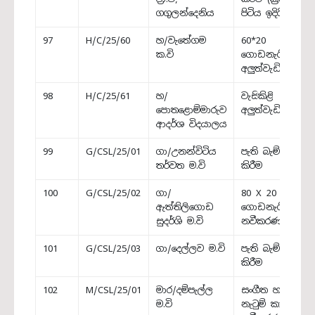
ගගුලන්දෙනිය
පිටිය ඉදිරිපස)
97
H/C/25/60
හ/වැතේගම
60*20
ක.වි
ගොඩනැගිල්ල
අලුත්වැඩියාව
98
H/C/25/61
හ/
වැසිකිළි
පොතළොම්මාරුව
අලුත්වැඩියාව
ආදර්ශ විදයාලය
99
G/CSL/25/01
ගා/උනන්විටිය
පැති බැම්ම ඉදි
තර්වත ම.වි
කිරීම
100
G/CSL/25/02
ගා/
80 X 20
ඇත්තිලිගොඩ
ගොඩනැගිල්ල
සුදර්ශි ම.වි
නවීකරණය
101
G/CSL/25/03
ගා/දෙල්ලව ම.වි
පැති බැම්ම ඉදි
කිරීම
102
M/CSL/25/01
මාර/දම්පැල්ල
සංගීත හා
ම.වි
නැටුම් කාමර