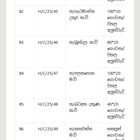
82
H/C/25/45
හ/ගැටමාන්න
100*20
උතුර ක.වි
ගොඩනැගිල්ලේ
වහල
අලුත්වැඩියාව
83
H/C/25/46
හ/බූන්දල ක.වි
80*20
ගොඩනැගිල්ලේ
වහල
අලුත්වැඩියාව
84
H/C/25/47
හ/පලතපොත
100*20
ම.වි
ගොඩනැගිල්ලේ
වහල
අලුත්වැඩියාව
85
H/C/25/48
හ/බටඅත දකුණ
40*20
ක.වි
ගොඩනැගිල්ල
අලුත්වැඩියාව
86
H/C/25/49
හ/කහවත්ත
තනපූන්
ම.වි
ගොඩනැගිල්ල