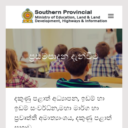
ABOUT
ප්‍රසම්පාදන දැන්වීම
INFORMATION
GALLERY
DOWNLOADS
දකුණු පළාත් අධ්‍යාපන, ඉඩම් හා
GRIEVANCE
ඉඩම් සංවර්ධ්‍න,මහා මාර්ග හා
ප්‍රවෘත්ති අමාත්‍යාංශය, දකුණු පළාත්
DIVISIONS
සභාව