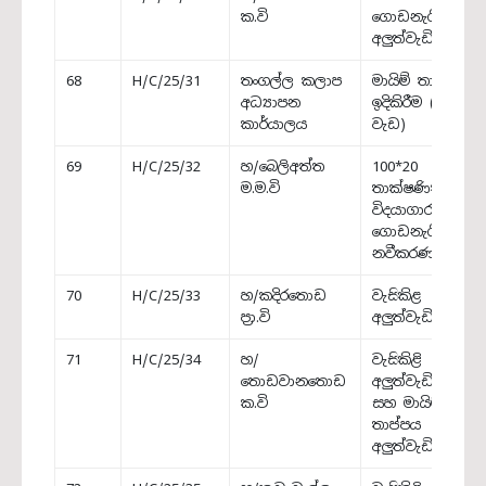
ක.වි
ගොඩනැගිල්ල
අලුත්වැඩියාව
68
H/C/25/31
තංගල්ල කලාප
මායිම් තාප්පය
අධ්‍යාපන
ඉදිකිරීම (ඉතිරි
කාර්යාලය
වැඩ)
69
H/C/25/32
හ/බෙලිඅත්ත
100*20
ම.ම.වි
තාක්ෂණික
විදයාගාරය
ගොඩනැගිල්ල
නවීකරණය
70
H/C/25/33
හ/කදිරතොඩ
වැසිකිළ
ප්‍රා.වි
අලුත්වැඩියාව
71
H/C/25/34
හ/
වැසිකිළි
තොඩවානතොඩ
අලුත්වැඩියාව
ක.වි
සහ මායිම්
තාප්පය
අලුත්වැඩියාව