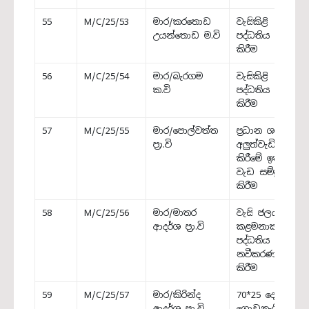
55
M/C/25/53
මාර/කරතොඩ
වැසිකිළි
උයන්තොඩ ම.වි
පද්ධතිය ඉදි
කිරීම
56
M/C/25/54
මාර/බැරගම
වැසිකිළි
ක.වි
පද්ධතිය ඉදි
කිරීම
57
M/C/25/55
මාර/පොල්වත්ත
ප්‍රධාන ශාලාව
ප්‍රා.වි
අලුත්වැඩියා
කිරීමේ ඉතිරි
වැඩ සම්පූර්ණ
කිරීම
58
M/C/25/56
මාර/මාතර
වැසි ජලය
ආදර්ශ ප්‍රා.වි
කළමනාකරණ
පද්ධතිය
නවීකරණය
කිරීම
59
M/C/25/57
මාර/කිරින්ද
70*25 දෙමහල්
ආදර්ශ ප්‍රා.වි
ගොඩනැගිල්ල