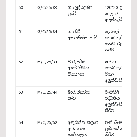
50
G/C/25/83
ගා/බුද්ධදත්ත
120*20 ප්‍රධාන
ප්‍රා.වි
ශාලාව
අලුත්වැඩියාව
51
G/C/25/84
ගා/සිරි
දෙමහල්
අභයතිස්ස ක.වි
ගොඩනැගිල්ලේ
යකඩ ග්‍රීල් සවි
කිරීම
52
M/C/25/31
මාර/පර්සි
80*20
අතේවර්ධන
ගොඩනැගිල්ලේ
විදයාලය
වහල
අලුත්වැඩියාව
53
M/C/25/44
මාර/ජිනරාජ
වැසිකිළි
ක.වි
පද්ධතිය
අලුත්වැඩියා
කිරීම
54
M/C/25/52
අකුරැස්ස කලාප
පැති බැම්ම
අධ්‍යාපන
ප්‍රතිසංස්කරණය
කාර්යාලය
කිරීම