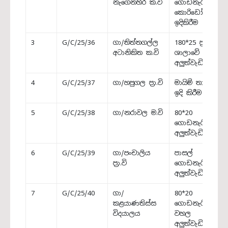
නැගෙනහිර ක.වි
ගොඩනැගිල්ලේ
කොරිඩෝව
ඉදිකිරීම
3
G/C/25/36
ගා/තිත්තගල්ල
180*25 ප්‍රධාන
අටානිකිත ක.වි
ශාලාවේ වහල
අලුත්වැඩියාව
4
G/C/25/37
ගා/හපුගල ප්‍රා.වි
මායිම් තාප්පය
ඉදි කිරීම
5
G/C/25/38
ගා/නරාවල ම.වි
80*20
ගොඩනැගිල්ල
අලුත්වැඩියාව
6
G/C/25/39
ගා/පංචාලිය
පාසල්
ප්‍රා.වි
ගොඩනැගිල්ල
අලුත්වැඩියාව
7
G/C/25/40
ගා/
80*20
කළයාණතිස්ස
ගොඩනැගිල්ලේ
විදයාලය
වහල
අලුත්වැඩියාව