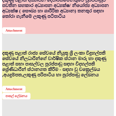
දකුණු පළාත් අධ්‍යාපන දෙපාර්තමේන්තුවේ පුරප්පාඩුව
පවතින සහකාර අධ්‍යාපන අධ්‍යක්ෂ/ නියෝජ්‍ය අධ්‍යාපන
අධ්‍යක්ෂ ( සෞඛ්‍ය හා ශාරීරික අධ්‍යාන) තනතුර සඳහා
තෝරා ගැනීමේ ලකුණු පටිපාටිය
Attachment
දකුණු පළාත් රාජ්‍ය සේවයේ නියුතු ශ්‍රි ලංකා විදුහල්පති
සේවයේ නිලධාරින්ගේ වාර්ෂික ස්ථාන මාරු හා දකුණු
පළාත් සභා පාසල්වල පුරප්පාඩු සඳහා විදහල්පති
ශ්‍රේණිධාරීන් ස්ථානගත කිරීම - සඳහා වු චක්‍රෙල්ඛය
,අයදුම්පත,ලකුණු පරිපාටිය හා පුරප්පාඩු ලේඛනය
Attachment
පාසල් ලේඛනය