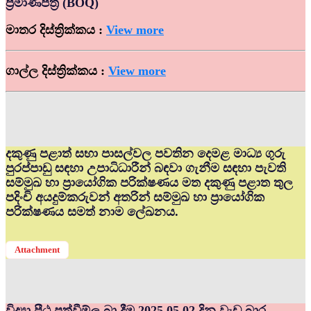
ප්‍රමාණපත්‍ර (BOQ)
මාතර දිස්ත්‍රික්කය :
View more
ගාල්ල දිස්ත්‍රික්කය :
View more
දකුණු පළාත් සභා පාසල්වල පවතින දෙමළ මාධ්‍ය ගුරු
පුරප්පාඩු සඳහා උපාධිධාරීන් බඳවා ගැනීම සඳහා පැවති
සම්මුඛ හා ප්‍රායෝගික පරික්ෂණය මත දකුණු පළාත තුල
පදිංචි අයදුම්කරුවන් අතරින් සම්මුඛ හා ප්‍රායෝගික
පරික්ෂණය සමත් නාම ලේඛනය.
Attachment
විද්‍යා පීඨ පත්වීම්ල බා දීම 2025.05.02 දින වැඩ බාර