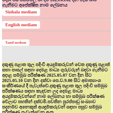
ගැනීමට අපේක්ෂිත නාම ලේඛනය
Sinhala mediam
English mediam
Tamil mediam
දකුණු පළාත තුල පදිංචි අයදුම්කරුවන් වෙත දකුණු පළාත්
සභා පාසල් සඳහා දෙමළ මාධ්‍ය ගුරුවරුන් බඳවා ගැනීමට
අදාළ සම්මුඛ පරීක්ෂණ 2025.05.07 වන දින සිට
2025.05.10 වන දින දක්වා පෙ.ව.9.00 සිට අමාත්‍යාංශ
සංකීර්ණයේ දී පැවැත්වේ.දකුණු පළාත තුල පදිංචි සම්මුඛ
පරීක්ෂණය සඳහා කැඳවන ලද දෙමළ මාධ්‍ය
අයදුම්කරුවන්ගේ නාම ලේඛනය හා සම්මුඛ පරීක්ෂණ
වේලාව පහතින් දක්වමි.පවතින පුරප්පාඩු සංඛ්‍යාව
පදනම්ව අනෙකුත් අයඳුම්කරුවන් සඳහා පසුව සම්මුඛ
පරීක්ෂණ පැවැත්වෙනු ඇත.