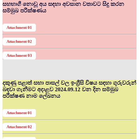
සහභාගී නොවූ අය සඳහා අවසාන වතාවට සිදු කරන
සම්මුඛ පරීක්ෂණය
Attachment 01
Attachment 02
Attachment 03
දකුණු පළාත් සභා පාසල් වල ඉංග්‍රීසි විෂය සඳහා ගුරුවරුන්
බඳවා ගැනීමට අදාළව 2024.09.12 වන දින සම්මුඛ
පරීක්ෂණ නාම ලේඛනය
Attachment 01
Attachment 02