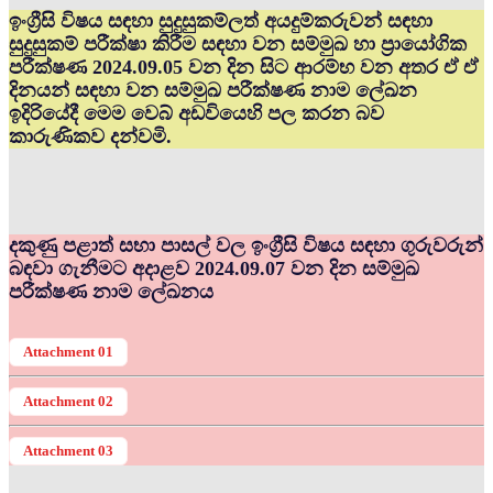
ඉංග්‍රීසි විෂය සඳහා සුදුසුකම්ලත් අයදුම්කරුවන් සඳහා
සුදුසුකම් පරීක්ෂා කිරීම සඳහා වන සම්මුඛ හා ප්‍රායෝගික
පරීක්ෂණ 2024.09.05 වන දින සිට ආරම්භ වන අතර ඒ ඒ
දිනයන් සඳහා වන සම්මුඛ පරීක්ෂණ නාම ලේඛන
ඉදිරියේදී මෙම වෙබ් අඩවියෙහි පල කරන බව
කාරුණිකව දන්වමි.
දකුණු පළාත් සභා පාසල් වල ඉංග්‍රීසි විෂය සඳහා ගුරුවරුන්
බඳවා ගැනීමට අදාළව 2024.09.07 වන දින සම්මුඛ
පරීක්ෂණ නාම ලේඛනය
Attachment 01
Attachment 02
Attachment 03