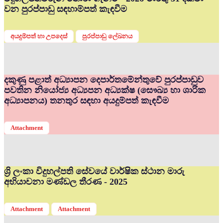
වන පුරප්පාඩු සඳහාම්පත් කැඳවීම
අයදුම්පත් හා උපදෙස්
පුරප්පාඩු ලේඛනය
දකුණු පළාත් අධ්‍යාපන දෙපාර්තමේන්තුවේ පුරප්පාඩුව
පවතින නියෝජ්‍ය අධ්‍යපන අධ්‍යක්ෂ (සෞඛ්‍ය හා ශාරික
අධ්‍යාපනය) තනතුර සඳහා අයදුම්පත් කැඳවීම
Attachment
ශ්‍රි ලංකා විදුහල්පති සේවයේ වාර්ෂික ස්ථාන මාරු
අභියාචනා මණ්ඩල තීරණ - 2025
Attachment
Attachment