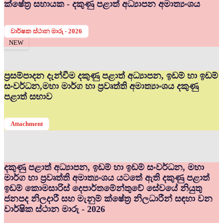
ක්ෂේත්‍ර සහායක - දකුණු පළාත් අධ්‍යාපන අමාත්‍යංශය
වාර්ෂක ස්ථාන මාරු - 2026
NEW
ප්‍රසම්පාදන දැන්වීම දකුණු පළාත් අධ්‍යාපන, ඉඩම් හා ඉඩම්
සංවර්ධන,මහා මාර්ග හා ප්‍රවෘත්ති අමාත්‍යාංශය දකුණු
පළාත් සභාව
Attachment
දකුණු පළාත් අධ්‍යාපන, ඉඩම් හා ඉඩම් සංවර්ධන, මහා
මාර්ග හා ප්‍රවෘත්ති අමාත්‍යංශය යටතේ ඇති දකුණු පළාත්
ඉඩම් කොමසාරිස් දෙපාර්තමේන්තුවේ සේවයේ නියුතු
ජනපද නිලදාරී සහ මැනුම් ක්ෂේත්‍ර නිලධාරීන් සඳහා වන
වාර්ෂික ස්ථාන මාරු - 2026