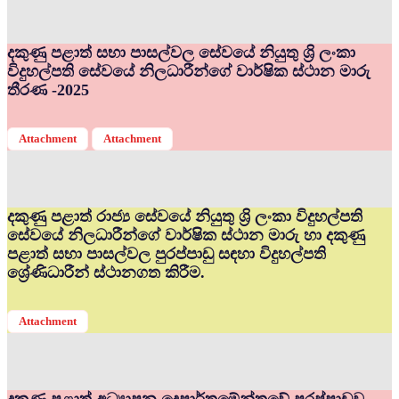
දකුණු පළාත් සභා පාසල්වල සේවයේ නියුතු ශ්‍රි ලංකා
විදුහල්පති සේවයේ නිලධාරීන්ගේ වාර්ෂික ස්ථාන මාරු
තීරණ -2025
Attachment
Attachment
දකුණු පළාත් රාජ්‍ය සේවයේ නියුතු ශ්‍රි ලංකා විදුහල්පති
සේවයේ නිලධාරීන්ගේ වාර්ෂික ස්ථාන මාරු හා දකුණු
පළාත් සභා පාසල්වල පුරප්පාඩු සඳහා විදුහල්පති
ශ්‍රේණිධාරීන් ස්ථානගත කිරීම.
Attachment