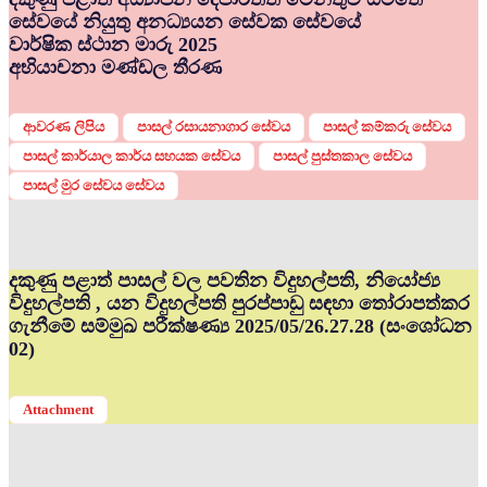
සේවයේ නියුතු අනධ්‍යයන සේවක සේවයේ
වාර්ෂික ස්ථාන මාරු 2025
අභියාචනා මණ්ඩල තීරණ
ආවරණ ලිපිය
පාසල් රසායනාගාර සේවය
පාසල් කම්කරු සේවය
පාසල් කාර්යාල කාර්ය සහයක සේවය
පාසල් පුස්තකාල සේවය
පාසල් මුර සේවය සේවය
දකුණු පළාත් පාසල් වල පවතින විදුහල්පති, නියෝජ්‍ය
විදුහල්පති , යන විදුහල්පති පුරප්පාඩු සඳහා තෝරාපත්කර
ගැනීමේ සම්මුඛ පරීක්ෂණ්‍ය 2025/05/26.27.28 (සංශෝධන
02)
Attachment