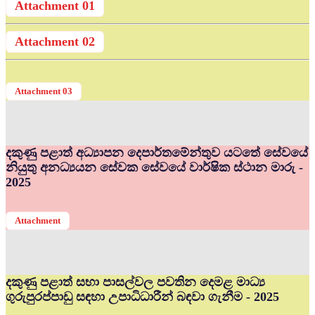
Attachment 01
Attachment 02
Attachment 03
දකුණු පළාත් අධ්‍යාපන දෙපාර්තමේන්තුව යටතේ සේවයේ
නියුතු අනධ්‍යයන සේවක සේවයේ වාර්ෂික ස්ථාන මාරු -
2025
Attachment
දකුණු පළාත් සභා පාසල්වල පවතින දෙමළ මාධ්‍ය
ගුරුපුරප්පාඩු සඳහා උපාධිධාරීන් බඳවා ගැනීම - 2025