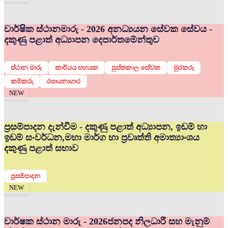
වාර්ෂික ස්ථානමාරු - 2026 අනධ්‍යයන සේවක සේවය -
දකුණු පළාත් අධ්‍යාපන දෙපාර්තමේන්තුව
ස්ථාන මාරු
කාර්යය සහයක
පුස්තකාල සේවක
මුරකරු
කම්කරු
රසායනාගාර
NEW
ප්‍රසම්පාදන දැන්වීම - දකුණු පළාත් අධ්‍යාපන, ඉඩම් හා
ඉඩම් සංවර්ධන,මහා මාර්ග හා ප්‍රවෘත්ති අමාත්‍යාංශය
දකුණු පළාත් සභාව
ප්‍රසම්පාදන
NEW
වාර්ෂක ස්ථාන මාරු - 2026
ජනපද නිලධාරී සහ මැනුම්