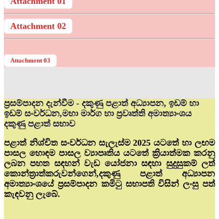
Attachment 01
Attachment 02
Attachment 03
ප්‍රසම්පාදන දැන්වීම - දකුණු පළාත් අධ්‍යාපන, ඉඩම් හා
ඉඩම් සංවර්ධන,මහා මාර්ග හා ප්‍රවෘත්ති අමාත්‍යාංශය
දකුණු පළාත් සභාව
පළාත් නිශ්චිත සංවර්ධන සැලැස්ම 2025 යටතේ හා ලඟම
පාසල හොඳම පාසල ව්‍යාපෘතිය යටතේ ක්‍රියාත්මක කරනු
ලබන පහත සඳහන් වැඩ යෝජනා සඳහා සුදුසුකම් ලත්
කොන්ත්‍රාත්කරුවන්ගෙන්,දකුණු පළාත් අධ්‍යාපන
අමාත්‍යාංශයේ ප්‍රසම්පාදන කමිටු සභාපති විසින් ලංසු පත්
කැඳවනු ලැබේ.