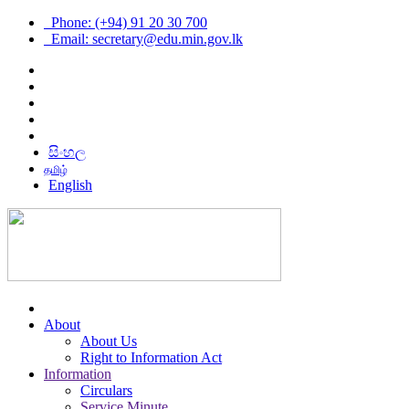
Phone: (+94) 91 20 30 700
Email: secretary@edu.min.gov.lk
සිංහල
தமிழ்
English
About
About Us
Right to Information Act
Information
Circulars
Service Minute