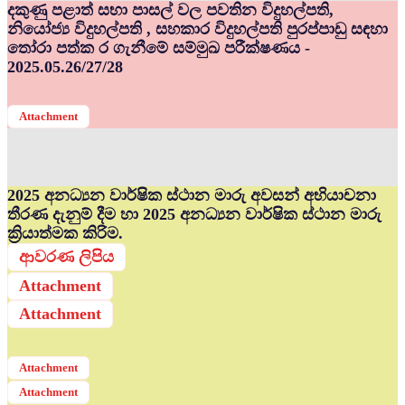
දකුණු පළාත් සභා පාසල් වල පවතින විදුහල්පති,
නියෝජ්‍ය විදුහල්පති , සහකාර විදුහල්පති පුරප්පාඩු සඳහා
තෝරා පත්ක ර ගැනීමේ සම්මුඛ පරීක්ෂණය -
2025.05.26/27/28
Attachment
2025 අනධ්‍යන වාර්ෂික ස්ථාන මාරු අවසන් අභියාචනා
තීරණ දැනුම් දීම හා 2025 අනධ්‍යන වාර්ෂික ස්ථාන මාරු
ක්‍රියාත්මක කිරිම.
ආවරණ ලිපිය
Attachment
Attachment
Attachment
Attachment