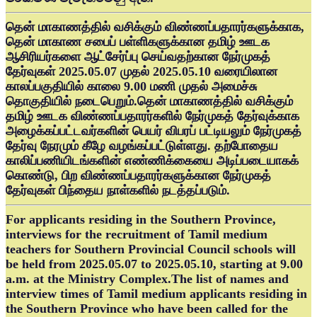
தென் மாகாணத்தில் வசிக்கும் விண்ணப்பதாரர்களுக்காக,
தென் மாகாண சபைப் பள்ளிகளுக்கான தமிழ் ஊடக
ஆசிரியர்களை ஆட்சேர்ப்பு செய்வதற்கான நேர்முகத்
தேர்வுகள் 2025.05.07 முதல் 2025.05.10 வரையிலான
காலப்பகுதியில் காலை 9.00 மணி முதல் அமைச்சு
தொகுதியில் நடைபெறும்.தென் மாகாணத்தில் வசிக்கும்
தமிழ் ஊடக விண்ணப்பதாரர்களில் நேர்முகத் தேர்வுக்காக
அழைக்கப்பட்டவர்களின் பெயர் விபரப் பட்டியலும் நேர்முகத்
தேர்வு நேரமும் கீழே வழங்கப்பட்டுள்ளது. தற்போதைய
காலிப்பணியிடங்களின் எண்ணிக்கையை அடிப்படையாகக்
கொண்டு, பிற விண்ணப்பதாரர்களுக்கான நேர்முகத்
தேர்வுகள் பிந்தைய நாள்களில் நடத்தப்படும்.
For applicants residing in the Southern Province,
interviews for the recruitment of Tamil medium
teachers for Southern Provincial Council schools will
be held from 2025.05.07 to 2025.05.10, starting at 9.00
a.m. at the Ministry Complex.The list of names and
interview times of Tamil medium applicants residing in
the Southern Province who have been called for the