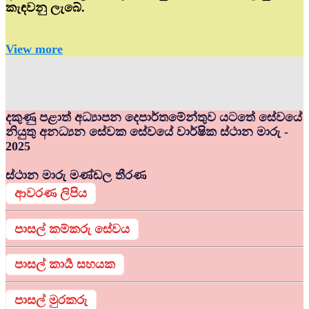
කැඳවනු ලැබේ.
View more
දකුණු පළාත් අධ්‍යාපන දෙපාර්තමේන්තුව යටතේ සේවයේ
නියුතු අනධ්‍යන සේවක සේවයේ වාර්ෂික ස්ථාන මාරු -
2025
ස්ථාන මාරු මණ්ඩල තීරණ
ආවරණ ලිපිය
පාසල් කම්කරු සේවය
පාසල් කාර්‍ය සහයක
පාසල් මුරකරු