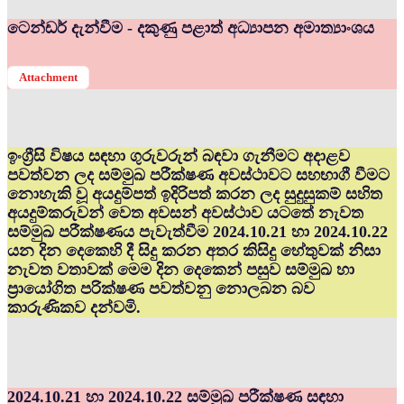
ටෙන්ඩර් දැන්වීම - දකුණු පළාත් අධ්‍යාපන අමාත්‍යාංශය
Attachment
ඉංග්‍රීසි විෂය සඳහා ගුරුවරුන් බඳවා ගැනීමට අදාළව
පවත්වන ලද සම්මුඛ පරීක්ෂණ අවස්ථාවට සහභාගී වීමට
නොහැකි වූ අයදුම්පත් ඉදිරිපත් කරන ලද සුදුසුකම් සහිත
අයදුම්කරුවන් වෙත අවසන් අවස්ථාව යටතේ නැවත
සම්මුඛ පරීක්ෂණය පැවැත්වීම 2024.10.21 හා 2024.10.22
යන දින දෙකෙහි දී සිදු කරන අතර කිසිදු හේතුවක් නිසා
නැවත වතාවක් මෙම දින දෙකෙන් පසුව සම්මුඛ හා
ප්‍රායෝගිත පරික්ෂණ පවත්වනු නොලබන බව
කාරුණිකව දන්වමි.
2024.10.21 හා 2024.10.22 සම්මුඛ පරීක්ෂණ සඳහා