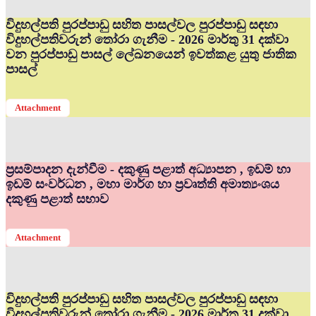
විදුහල්පති පුරප්පාඩු සහිත පාසල්වල පුරප්පාඩු සඳහා
විදුහල්පතිවරුන් තෝරා ගැනීම - 2026 මාර්තු 31 දක්වා
වන පුරප්පාඩු පාසල් ලේඛනයෙන් ඉවත්කළ යුතු ජාතික
පාසල්
Attachment
ප්‍රසම්පාදන දැන්වීම - දකුණු පළාත් අධ්‍යාපන , ඉඩම් හා
ඉඩම් සංවර්ධන , මහා මාර්ග හා ප්‍රවෘත්ති අමාත්‍යංශය
දකුණු පළාත් සභාව
Attachment
විදුහල්පති පුරප්පාඩු සහිත පාසල්වල පුරප්පාඩු සඳහා
විදුහල්පතිවරුන් තෝරා ගැනීම - 2026 මාර්තු 31 දක්වා