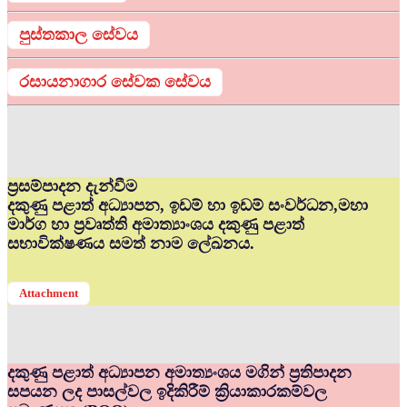
පුස්තකාල සේවය
රසායනාගාර සේවක සේවය
ප්‍රසම්පාදන දැන්වීම
දකුණු පළාත් අධ්‍යාපන, ඉඩම් හා ඉඩම් සංවර්ධන,මහා
මාර්ග හා ප්‍රවෘත්ති අමාත්‍යාංශය දකුණු පළාත්
සභාවික්ෂණය සමත් නාම ලේඛනය.
Attachment
දකුණු පළාත් අධ්‍යාපන අමාත්‍යංශය මගින් ප්‍රතිපාදන
සපයන ලද පාසල්වල ඉදිකිරීම් ක්‍රියාකාරකම්වල