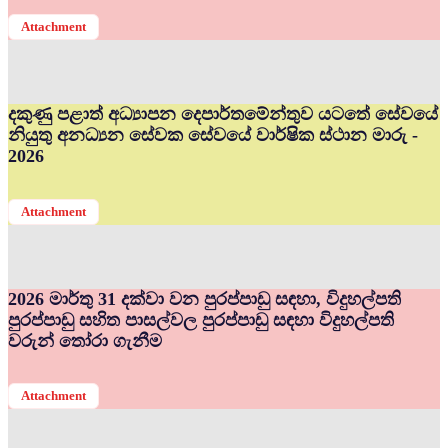
Attachment
දකුණු පළාත් අධ්‍යාපන දෙපාර්තමේන්තුව යටතේ සේවයේ
නියුතු අනධ්‍යන සේවක සේවයේ වාර්ෂික ස්ථාන මාරු -
2026
Attachment
2026 මාර්තු 31 දක්වා වන පුරප්පාඩු සඳහා, විදුහල්පති
පුරප්පාඩු සහිත පාසල්වල පුරප්පාඩු සඳහා විදුහල්පති
වරුන් තෝරා ගැනීම
Attachment