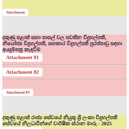
Attachment
දකුණු පළාත් සභා පාසල් වල පවතින විදුහල්පති,
නියෝජ්‍ය විදුහල්පති, සහකාර විදුහල්පති පුරප්පාඩු සඳහා
අයදුම්පත්‍ර කැඳවිම
Attachment 01
Attachment 02
Attachment 03
දකුණු පළාත් රාජ්‍ය සේවයේ නියුතු ශ්‍රි ලංකා විදුහල්පති
සේවයේ නිලධාරින්ගේ වාර්ෂික ස්ථාන මාරු - 2025