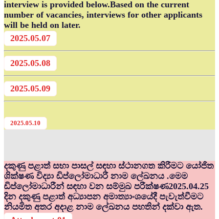
interview is provided below.Based on the current
number of vacancies, interviews for other applicants
will be held on later.
2025.05.07
2025.05.08
2025.05.09
2025.05.10
දකුණු පළාත් සභා පාසල් සඳහා ස්ථානගත කිරීමට යෝජිත
ශික්ෂණ විද්‍යා ඩිප්ලෝමාධාරී නාම ලේඛනය .මෙම
ඩිප්ලෝමාධාරීන් සඳහා වන සම්මුඛ පරීක්ෂණ2025.04.25
දින දකුණු පළාත් අධ්‍යාපන අමාත්‍යාංශයේදී පැවැත්වීමට
නියමිත අතර අදාළ නාම ලේඛනය පහතින් දක්වා ඇත.