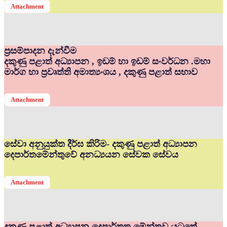
Attachment
ප්‍රසම්පාදන දැන්වීම
දකුණු පළාත් අධ්‍යාපන , ඉඩම් හා ඉඩම් සංවර්ධන .මහා
මාර්ග හා ප්‍රවෘත්ති අමාත්‍යංශය , දකුණු පළාත් සභාව
Attachment
සේවා අනුයුක්ත දීර්ඝ කිරිම- දකුණු පළාත් අධ්‍යාපන
දෙපාර්තමේන්තුවේ අනධ්‍යයන සේවක සේවය
Attachment
දකුණු පළාත් අධ්‍යාපන දෙපාර්තත මේන්තුව යටතේ