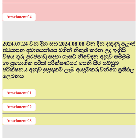
Attachment 04
2024.07.24 වන දින සහ 2024.08.08 වන දින දකුණු පළාත්
අධ‍යාපන අමාතයන්ශය මගින් නිකුත් කරන ලද ඉංග්‍රිසි
විෂය ගුරු පුරප්පාඩු සදහා ගැසට් නිවෙදන අනුව සම්මුඛ
හා ප්‍රයොගික පරික් පරික්ෂණයට පෙනි සිට සම්මුඛ
පරික්ෂනය අනුව සුදුසුකම් ලැබු අයදුම්කරුවන්ගෙ ප්‍රතිඵල
ලෙඛනය
Attachment 01
Attachment 02
Attachment 03