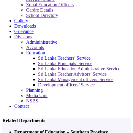
Zonal Education Officers
Cardre Details
School Directory
Gallery
Downloads
Grievance
Divisions
Admininistrative
Accounts
Education
Sri Lanka Teachers’ Service
Sri Lanka Principals’ Service
Sri Lanka Education Administrative Service
Sri Lanka Teacher Advisors’ Service
Sri Lanka Management officers’ Service
Development officers’ Service
Planning
Media Unit
NSBS
Contact
Related Departments
Department of Education – Southern Province