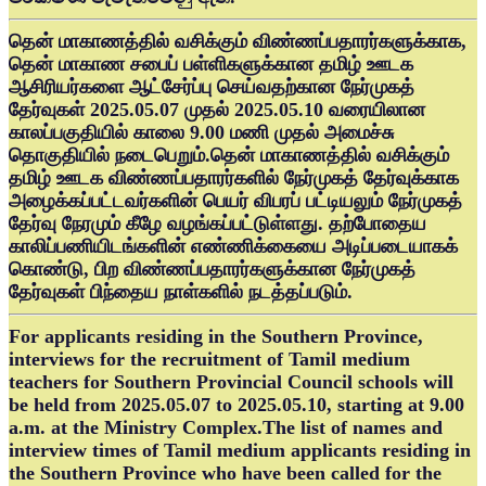
தென் மாகாணத்தில் வசிக்கும் விண்ணப்பதாரர்களுக்காக,
தென் மாகாண சபைப் பள்ளிகளுக்கான தமிழ் ஊடக
ஆசிரியர்களை ஆட்சேர்ப்பு செய்வதற்கான நேர்முகத்
தேர்வுகள் 2025.05.07 முதல் 2025.05.10 வரையிலான
காலப்பகுதியில் காலை 9.00 மணி முதல் அமைச்சு
தொகுதியில் நடைபெறும்.தென் மாகாணத்தில் வசிக்கும்
தமிழ் ஊடக விண்ணப்பதாரர்களில் நேர்முகத் தேர்வுக்காக
அழைக்கப்பட்டவர்களின் பெயர் விபரப் பட்டியலும் நேர்முகத்
தேர்வு நேரமும் கீழே வழங்கப்பட்டுள்ளது. தற்போதைய
காலிப்பணியிடங்களின் எண்ணிக்கையை அடிப்படையாகக்
கொண்டு, பிற விண்ணப்பதாரர்களுக்கான நேர்முகத்
தேர்வுகள் பிந்தைய நாள்களில் நடத்தப்படும்.
For applicants residing in the Southern Province,
interviews for the recruitment of Tamil medium
teachers for Southern Provincial Council schools will
be held from 2025.05.07 to 2025.05.10, starting at 9.00
a.m. at the Ministry Complex.The list of names and
interview times of Tamil medium applicants residing in
the Southern Province who have been called for the