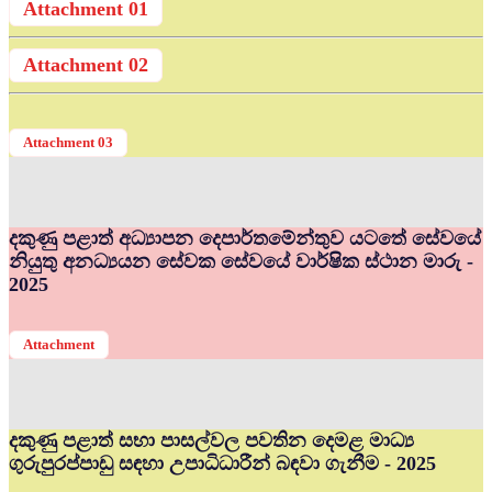
Attachment 01
Attachment 02
Attachment 03
දකුණු පළාත් අධ්‍යාපන දෙපාර්තමේන්තුව යටතේ සේවයේ
නියුතු අනධ්‍යයන සේවක සේවයේ වාර්ෂික ස්ථාන මාරු -
2025
Attachment
දකුණු පළාත් සභා පාසල්වල පවතින දෙමළ මාධ්‍ය
ගුරුපුරප්පාඩු සඳහා උපාධිධාරීන් බඳවා ගැනීම - 2025