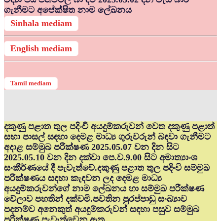
ගැනීමට අපේක්ෂිත නාම ලේඛනය
Sinhala mediam
English mediam
Tamil mediam
දකුණු පළාත තුල පදිංචි අයදුම්කරුවන් වෙත දකුණු පළාත්
සභා පාසල් සඳහා දෙමළ මාධ්‍ය ගුරුවරුන් බඳවා ගැනීමට
අදාළ සම්මුඛ පරීක්ෂණ 2025.05.07 වන දින සිට
2025.05.10 වන දින දක්වා පෙ.ව.9.00 සිට අමාත්‍යාංශ
සංකීර්ණයේ දී පැවැත්වේ.දකුණු පළාත තුල පදිංචි සම්මුඛ
පරීක්ෂණය සඳහා කැඳවන ලද දෙමළ මාධ්‍ය
අයදුම්කරුවන්ගේ නාම ලේඛනය හා සම්මුඛ පරීක්ෂණ
වේලාව පහතින් දක්වමි.පවතින පුරප්පාඩු සංඛ්‍යාව
පදනම්ව අනෙකුත් අයඳුම්කරුවන් සඳහා පසුව සම්මුඛ
පරීක්ෂණ පැවැත්වෙනු ඇත.