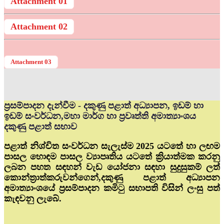
Attachment 01
Attachment 02
Attachment 03
ප්‍රසම්පාදන දැන්වීම - දකුණු පළාත් අධ්‍යාපන, ඉඩම් හා
ඉඩම් සංවර්ධන,මහා මාර්ග හා ප්‍රවෘත්ති අමාත්‍යාංශය
දකුණු පළාත් සභාව
පළාත් නිශ්චිත සංවර්ධන සැලැස්ම 2025 යටතේ හා ලඟම
පාසල හොඳම පාසල ව්‍යාපෘතිය යටතේ ක්‍රියාත්මක කරනු
ලබන පහත සඳහන් වැඩ යෝජනා සඳහා සුදුසුකම් ලත්
කොන්ත්‍රාත්කරුවන්ගෙන්,දකුණු පළාත් අධ්‍යාපන
අමාත්‍යාංශයේ ප්‍රසම්පාදන කමිටු සභාපති විසින් ලංසු පත්
කැඳවනු ලැබේ.