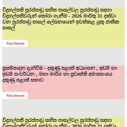
විදුහල්පති පුරප්පාඩු සහිත පාසල්වල පුරප්පාඩු සඳහා
විදුහල්පතිවරුන් තෝරා ගැනීම - 2026 මාර්තු 31 දක්වා
වන පුරප්පාඩු පාසල් ලේඛනයෙන් ඉවත්කළ යුතු ජාතික
පාසල්
Attachment
ප්‍රසම්පාදන දැන්වීම - දකුණු පළාත් අධ්‍යාපන , ඉඩම් හා
ඉඩම් සංවර්ධන , මහා මාර්ග හා ප්‍රවෘත්ති අමාත්‍යංශය
දකුණු පළාත් සභාව
Attachment
විදුහල්පති පුරප්පාඩු සහිත පාසල්වල පුරප්පාඩු සඳහා
විදුහල්පතිවරුන් තෝරා ගැනීම - 2026 මාර්තු 31 දක්වා