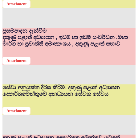
Attachment
ප්‍රසම්පාදන දැන්වීම
දකුණු පළාත් අධ්‍යාපන , ඉඩම් හා ඉඩම් සංවර්ධන .මහා
මාර්ග හා ප්‍රවෘත්ති අමාත්‍යංශය , දකුණු පළාත් සභාව
Attachment
සේවා අනුයුක්ත දීර්ඝ කිරිම- දකුණු පළාත් අධ්‍යාපන
දෙපාර්තමේන්තුවේ අනධ්‍යයන සේවක සේවය
Attachment
දකුණු පළාත් අධ්‍යාපන දෙපාර්තත මේන්තුව යටතේ