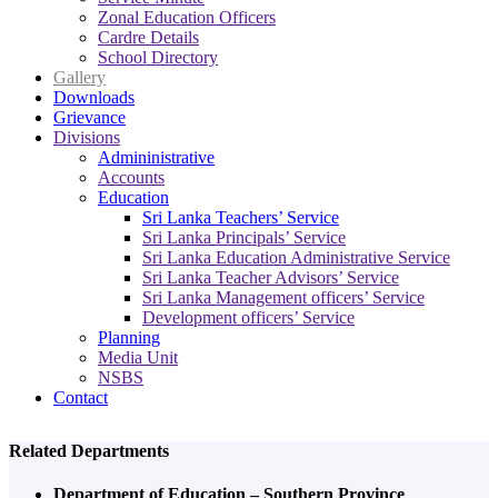
Zonal Education Officers
Cardre Details
School Directory
Gallery
Downloads
Grievance
Divisions
Admininistrative
Accounts
Education
Sri Lanka Teachers’ Service
Sri Lanka Principals’ Service
Sri Lanka Education Administrative Service
Sri Lanka Teacher Advisors’ Service
Sri Lanka Management officers’ Service
Development officers’ Service
Planning
Media Unit
NSBS
Contact
Related Departments
Department of Education – Southern Province