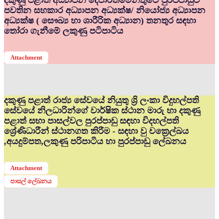
දකුණු පළාත් අධ්‍යාපන දෙපාර්තමේන්තුවේ පුරප්පාඩුව
පවතින සහකාර අධ්‍යාපන අධ්‍යක්ෂ/ නියෝජ්‍ය අධ්‍යාපන
අධ්‍යක්ෂ ( සෞඛ්‍ය හා ශාරීරික අධ්‍යාන) තනතුර සඳහා
තෝරා ගැනීමේ ලකුණු පටිපාටිය
Attachment
දකුණු පළාත් රාජ්‍ය සේවයේ නියුතු ශ්‍රි ලංකා විදුහල්පති
සේවයේ නිලධාරින්ගේ වාර්ෂික ස්ථාන මාරු හා දකුණු
පළාත් සභා පාසල්වල පුරප්පාඩු සඳහා විදහල්පති
ශ්‍රේණිධාරීන් ස්ථානගත කිරීම - සඳහා වු චක්‍රෙල්ඛය
,අයදුම්පත,ලකුණු පරිපාටිය හා පුරප්පාඩු ලේඛනය
Attachment
පාසල් ලේඛනය