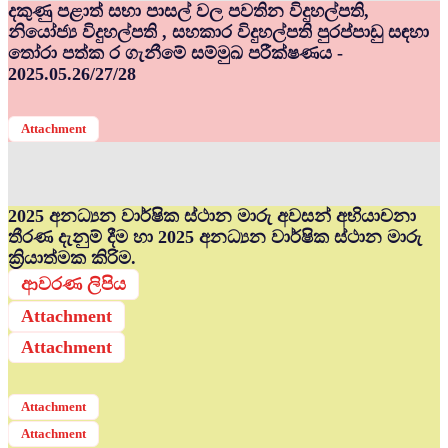
දකුණු පළාත් සභා පාසල් වල පවතින විදුහල්පති,
නියෝජ්‍ය විදුහල්පති , සහකාර විදුහල්පති පුරප්පාඩු සඳහා
තෝරා පත්ක ර ගැනීමේ සම්මුඛ පරීක්ෂණය -
2025.05.26/27/28
Attachment
2025 අනධ්‍යන වාර්ෂික ස්ථාන මාරු අවසන් අභියාචනා
තීරණ දැනුම් දීම හා 2025 අනධ්‍යන වාර්ෂික ස්ථාන මාරු
ක්‍රියාත්මක කිරිම.
ආවරණ ලිපිය
Attachment
Attachment
Attachment
Attachment