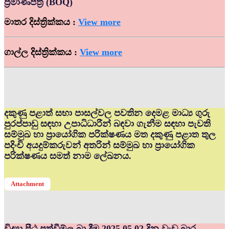
ප්‍රමාණපත්‍ර (BOQ)
මාතර දිස්ත්‍රික්කය :
View more
ගාල්ල දිස්ත්‍රික්කය :
View more
දකුණු පළාත් සභා පාසල්වල පවතින දෙමළ මාධ්‍ය ගුරු
පුරප්පාඩු සඳහා උපාධිධාරීන් බඳවා ගැනීම සඳහා පැවති
සම්මුඛ හා ප්‍රායෝගික පරික්ෂණය මත දකුණු පළාත තුල
පදිංචි අයදුම්කරුවන් අතරින් සම්මුඛ හා ප්‍රායෝගික
පරික්ෂණය සමත් නාම ලේඛනය.
Attachment
විද්‍යා පීඨ පත්වීම්ල බා දීම 2025.05.02 දින වැඩ බාර