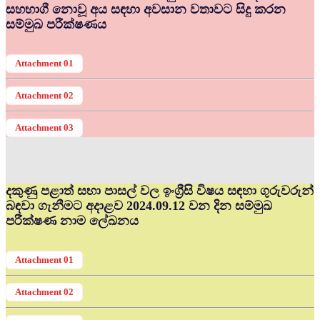
සහභාගී නොවූ අය සඳහා අවසාන වතාවට සිදු කරන
සම්මුඛ පරීක්ෂණය
Attachment 01
Attachment 02
Attachment 03
දකුණු පළාත් සභා පාසල් වල ඉංග්‍රීසි විෂය සඳහා ගුරුවරුන්
බඳවා ගැනීමට අදාළව 2024.09.12 වන දින සම්මුඛ
පරීක්ෂණ නාම ලේඛනය
Attachment 01
Attachment 02