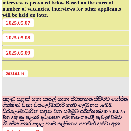
interview is provided below.Based on the current
number of vacancies, interviews for other applicants
will be held on later.
2025.05.07
2025.05.08
2025.05.09
2025.05.10
දකුණු පළාත් සභා පාසල් සඳහා ස්ථානගත කිරීමට යෝජිත
ශික්ෂණ විද්‍යා ඩිප්ලෝමාධාරී නාම ලේඛනය .මෙම
ඩිප්ලෝමාධාරීන් සඳහා වන සම්මුඛ පරීක්ෂණ2025.04.25
දින දකුණු පළාත් අධ්‍යාපන අමාත්‍යාංශයේදී පැවැත්වීමට
නියමිත අතර අදාළ නාම ලේඛනය පහතින් දක්වා ඇත.