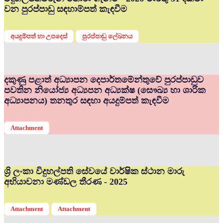
වන පුරප්පාඩු සඳහාම්පත් කැඳවීම
අයදුම්පත් හා උපදෙස්
පුරප්පාඩු ලේඛනය
දකුණු පළාත් අධ්‍යාපන දෙපාර්තමේන්තුවේ පුරප්පාඩුව
පවතින නියෝජ්‍ය අධ්‍යපන අධ්‍යක්ෂ (සෞඛ්‍ය හා ශාරික
අධ්‍යාපනය) තනතුර සඳහා අයදුම්පත් කැඳවීම
Attachment
ශ්‍රි ලංකා විදුහල්පති සේවයේ වාර්ෂික ස්ථාන මාරු
අභියාචනා මණ්ඩල තීරණ - 2025
Attachment
Attachment