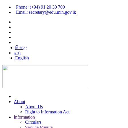
Phone: (+94) 91 20 30 700
Email: secretary@edu.min.gov.lk
සිංහල
தமிழ்
English
About
About Us
Right to Information Act
Information
Circulars
Service Minute