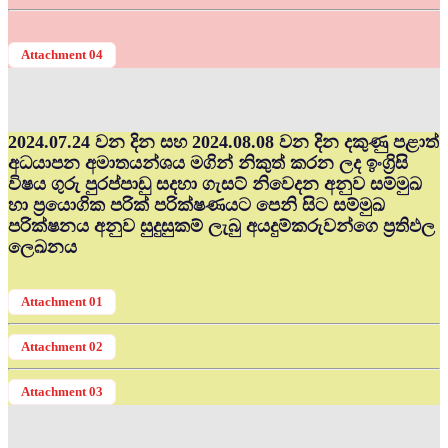
Attachment 04
2024.07.24 වන දින සහ 2024.08.08 වන දින දකුණු පළාත්
අධ‍යාපන අමාතයන්ශය මගින් නිකුත් කරන ලද ඉංග්‍රිසි
විෂය ගුරු පුරප්පාඩු සදහා ගැසට් නිවෙදන අනුව සම්මුඛ
හා ප්‍රයොගික පරික් පරික්ෂණයට පෙනි සිට සම්මුඛ
පරික්ෂනය අනුව සුදුසුකම් ලැබු අයදුම්කරුවන්ගෙ ප්‍රතිඵල
ලෙඛනය
Attachment 01
Attachment 02
Attachment 03