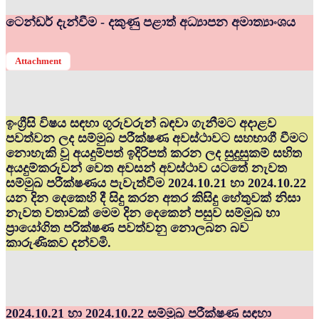
ටෙන්ඩර් දැන්වීම - දකුණු පළාත් අධ්‍යාපන අමාත්‍යාංශය
Attachment
ඉංග්‍රීසි විෂය සඳහා ගුරුවරුන් බඳවා ගැනීමට අදාළව
පවත්වන ලද සම්මුඛ පරීක්ෂණ අවස්ථාවට සහභාගී වීමට
නොහැකි වූ අයදුම්පත් ඉදිරිපත් කරන ලද සුදුසුකම් සහිත
අයදුම්කරුවන් වෙත අවසන් අවස්ථාව යටතේ නැවත
සම්මුඛ පරීක්ෂණය පැවැත්වීම 2024.10.21 හා 2024.10.22
යන දින දෙකෙහි දී සිදු කරන අතර කිසිදු හේතුවක් නිසා
නැවත වතාවක් මෙම දින දෙකෙන් පසුව සම්මුඛ හා
ප්‍රායෝගිත පරික්ෂණ පවත්වනු නොලබන බව
කාරුණිකව දන්වමි.
2024.10.21 හා 2024.10.22 සම්මුඛ පරීක්ෂණ සඳහා