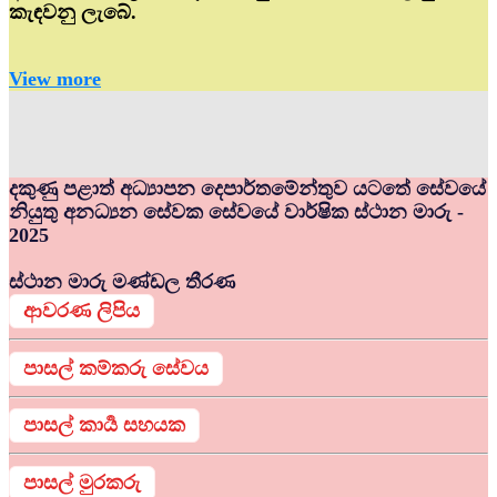
කැඳවනු ලැබේ.
View more
දකුණු පළාත් අධ්‍යාපන දෙපාර්තමේන්තුව යටතේ සේවයේ
නියුතු අනධ්‍යන සේවක සේවයේ වාර්ෂික ස්ථාන මාරු -
2025
ස්ථාන මාරු මණ්ඩල තීරණ
ආවරණ ලිපිය
පාසල් කම්කරු සේවය
පාසල් කාර්‍ය සහයක
පාසල් මුරකරු