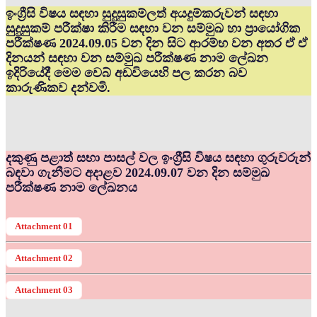
ඉංග්‍රීසි විෂය සඳහා සුදුසුකම්ලත් අයදුම්කරුවන් සඳහා
සුදුසුකම් පරීක්ෂා කිරීම සඳහා වන සම්මුඛ හා ප්‍රායෝගික
පරීක්ෂණ 2024.09.05 වන දින සිට ආරම්භ වන අතර ඒ ඒ
දිනයන් සඳහා වන සම්මුඛ පරීක්ෂණ නාම ලේඛන
ඉදිරියේදී මෙම වෙබ් අඩවියෙහි පල කරන බව
කාරුණිකව දන්වමි.
දකුණු පළාත් සභා පාසල් වල ඉංග්‍රීසි විෂය සඳහා ගුරුවරුන්
බඳවා ගැනීමට අදාළව 2024.09.07 වන දින සම්මුඛ
පරීක්ෂණ නාම ලේඛනය
Attachment 01
Attachment 02
Attachment 03