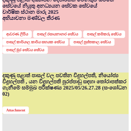
සේවයේ නියුතු අනධ්‍යයන සේවක සේවයේ
වාර්ෂික ස්ථාන මාරු 2025
අභියාචනා මණ්ඩල තීරණ
ආවරණ ලිපිය
පාසල් රසායනාගාර සේවය
පාසල් කම්කරු සේවය
පාසල් කාර්යාල කාර්ය සහයක සේවය
පාසල් පුස්තකාල සේවය
පාසල් මුර සේවය සේවය
දකුණු පළාත් පාසල් වල පවතින විදුහල්පති, නියෝජ්‍ය
විදුහල්පති , යන විදුහල්පති පුරප්පාඩු සඳහා තෝරාපත්කර
ගැනීමේ සම්මුඛ පරීක්ෂණ්‍ය 2025/05/26.27.28 (සංශෝධන
02)
Attachment