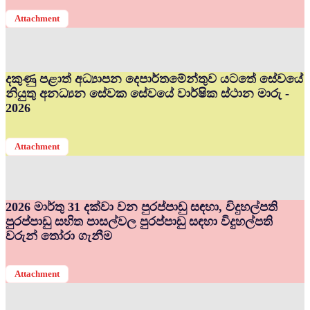
Attachment
දකුණු පළාත් අධ්‍යාපන දෙපාර්තමේන්තුව යටතේ සේවයේ
නියුතු අනධ්‍යන සේවක සේවයේ වාර්ෂික ස්ථාන මාරු -
2026
Attachment
2026 මාර්තු 31 දක්වා වන පුරප්පාඩු සඳහා, විදුහල්පති
පුරප්පාඩු සහිත පාසල්වල පුරප්පාඩු සඳහා විදුහල්පති
වරුන් තෝරා ගැනීම
Attachment