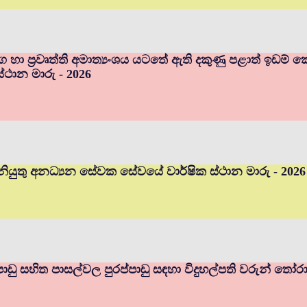
ර්ග හා ප්‍රවෘත්ති අමාත්‍යංශය යටතේ ඇති දකුණු පළාත් ඉඩ
ස්ථාන මාරු - 2026
ියුතු අනධ්‍යන සේවක සේවයේ වාර්ෂික ස්ථාන මාරු - 2026
ප්පාඩු සහිත පාසල්වල පුරප්පාඩු සඳහා විදුහල්පති වරුන් තෝර