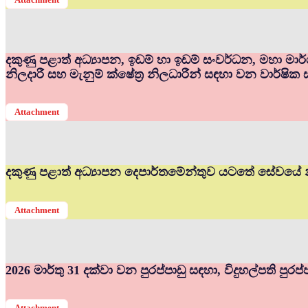
දකුණු පළාත් අධ්‍යාපන, ඉඩම් හා ඉඩම් සංවර්ධන, මහා මා
නිලදාරී සහ මැනුම් ක්ෂේත්‍ර නිලධාරීන් සඳහා වන වාර්ෂික 
Attachment
දකුණු පළාත් අධ්‍යාපන දෙපාර්තමේන්තුව යටතේ සේවයේ න
Attachment
2026 මාර්තු 31 දක්වා වන පුරප්පාඩු සඳහා, විදුහල්පති පුර
Attachment