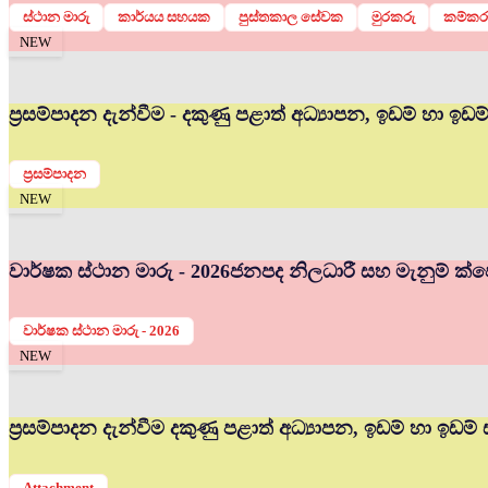
ස්ථාන මාරු
කාර්යය සහයක
පුස්තකාල සේවක
මුරකරු
කම්කර
NEW
ප්‍රසම්පාදන දැන්වීම - දකුණු පළාත් අධ්‍යාපන, ඉඩම් හා ඉඩ
ප්‍රසම්පාදන
NEW
වාර්ෂක ස්ථාන මාරු - 2026
ජනපද නිලධාරී සහ මැනුම් ක්ෂේ
වාර්ෂක ස්ථාන මාරු - 2026
NEW
ප්‍රසම්පාදන දැන්වීම දකුණු පළාත් අධ්‍යාපන, ඉඩම් හා ඉඩම්
Attachment