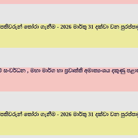
ුහල්පතිවරුන් තෝරා ගැනීම - 2026 මාර්තු 31 දක්වා වන පුර
ම් සංවර්ධන , මහා මාර්ග හා ප්‍රවෘත්ති අමාත්‍යංශය දකුණු පළ
හල්පතිවරුන් තෝරා ගැනීම - 2026 මාර්තු 31 දක්වා වන පුරප්ප