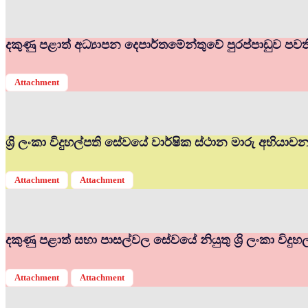
දකුණු පළාත් අධ්‍යාපන දෙපාර්තමේන්තුවේ පුරප්පාඩුව පවත
Attachment
ශ්‍රි ලංකා විදුහල්පති සේවයේ වාර්ෂික ස්ථාන මාරු අභියා
Attachment
Attachment
දකුණු පළාත් සභා පාසල්වල සේවයේ නියුතු ශ්‍රි ලංකා විද
Attachment
Attachment