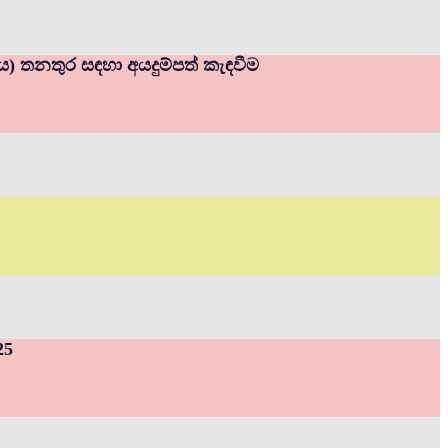
නය) තනතුර සඳහා අයදුම්පත් කැඳවීම
25