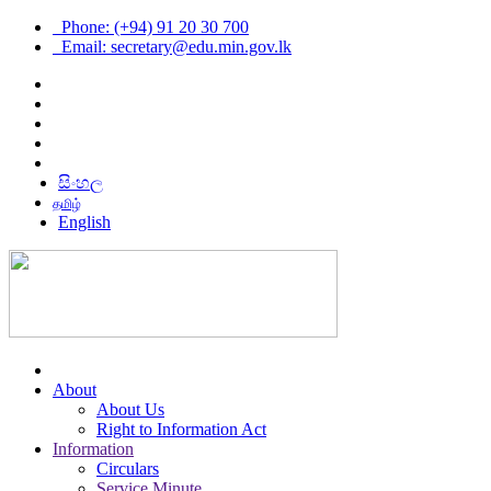
Phone: (+94) 91 20 30 700
Email: secretary@edu.min.gov.lk
සිංහල
தமிழ்
English
About
About Us
Right to Information Act
Information
Circulars
Service Minute