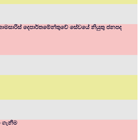
ම් කොමසාරිස් දෙපාර්තමේන්තුවේ සේවයේ නියුතු ජනපද
ා ගැනීම