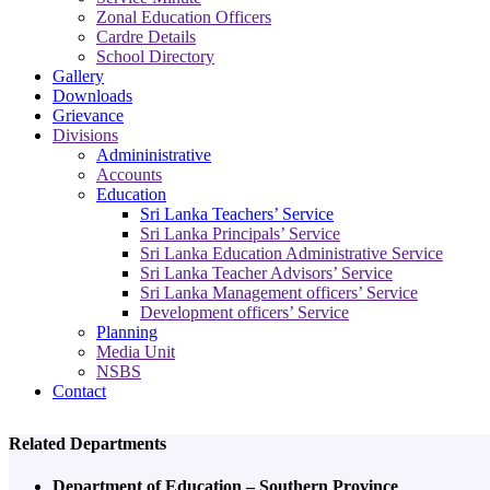
Zonal Education Officers
Cardre Details
School Directory
Gallery
Downloads
Grievance
Divisions
Admininistrative
Accounts
Education
Sri Lanka Teachers’ Service
Sri Lanka Principals’ Service
Sri Lanka Education Administrative Service
Sri Lanka Teacher Advisors’ Service
Sri Lanka Management officers’ Service
Development officers’ Service
Planning
Media Unit
NSBS
Contact
Related Departments
Department of Education – Southern Province