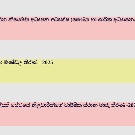
ින නියෝජ්‍ය අධ්‍යපන අධ්‍යක්ෂ (සෞඛ්‍ය හා ශාරික අධ්‍යාප
චනා මණ්ඩල තීරණ - 2025
ුහල්පති සේවයේ නිලධාරීන්ගේ වාර්ෂික ස්ථාන මාරු තීරණ -20