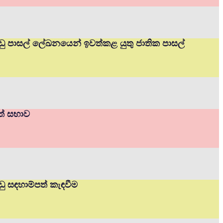
ප්පාඩු පාසල් ලේඛනයෙන් ඉවත්කළ යුතු ජාතික පාසල්
ාත් සභාව
ාඩු සඳහාම්පත් කැඳවීම