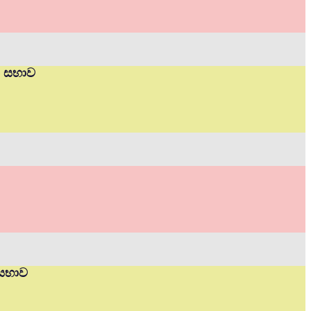
ත් සභාව
 සභාව