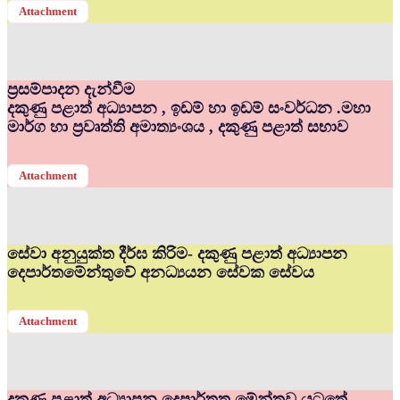
Attachment
ප්‍රසම්පාදන දැන්වීම
දකුණු පළාත් අධ්‍යාපන , ඉඩම් හා ඉඩම් සංවර්ධන .මහා
මාර්ග හා ප්‍රවෘත්ති අමාත්‍යංශය , දකුණු පළාත් සභාව
Attachment
සේවා අනුයුක්ත දීර්ඝ කිරිම- දකුණු පළාත් අධ්‍යාපන
දෙපාර්තමේන්තුවේ අනධ්‍යයන සේවක සේවය
Attachment
දකුණු පළාත් අධ්‍යාපන දෙපාර්තත මේන්තුව යටතේ