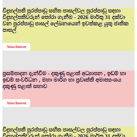
විදුහල්පති පුරප්පාඩු සහිත පාසල්වල පුරප්පාඩු සඳහා
විදුහල්පතිවරුන් තෝරා ගැනීම - 2026 මාර්තු 31 දක්වා
වන පුරප්පාඩු පාසල් ලේඛනයෙන් ඉවත්කළ යුතු ජාතික
පාසල්
Attachment
ප්‍රසම්පාදන දැන්වීම - දකුණු පළාත් අධ්‍යාපන , ඉඩම් හා
ඉඩම් සංවර්ධන , මහා මාර්ග හා ප්‍රවෘත්ති අමාත්‍යංශය
දකුණු පළාත් සභාව
Attachment
විදුහල්පති පුරප්පාඩු සහිත පාසල්වල පුරප්පාඩු සඳහා
විදුහල්පතිවරුන් තෝරා ගැනීම - 2026 මාර්තු 31 දක්වා