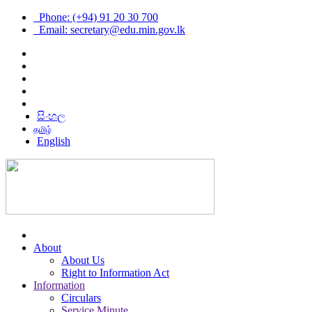
Phone: (+94) 91 20 30 700
Email: secretary@edu.min.gov.lk
සිංහල
தமிழ்
English
About
About Us
Right to Information Act
Information
Circulars
Service Minute