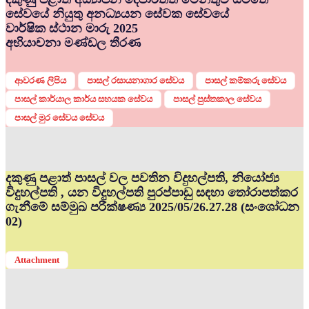
සේවයේ නියුතු අනධ්‍යයන සේවක සේවයේ
වාර්ෂික ස්ථාන මාරු 2025
අභියාචනා මණ්ඩල තීරණ
ආවරණ ලිපිය
පාසල් රසායනාගාර සේවය
පාසල් කම්කරු සේවය
පාසල් කාර්යාල කාර්ය සහයක සේවය
පාසල් පුස්තකාල සේවය
පාසල් මුර සේවය සේවය
දකුණු පළාත් පාසල් වල පවතින විදුහල්පති, නියෝජ්‍ය
විදුහල්පති , යන විදුහල්පති පුරප්පාඩු සඳහා තෝරාපත්කර
ගැනීමේ සම්මුඛ පරීක්ෂණ්‍ය 2025/05/26.27.28 (සංශෝධන
02)
Attachment