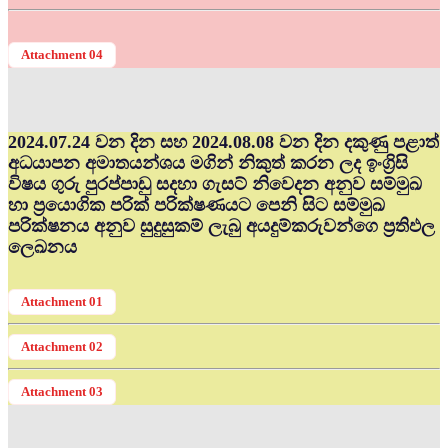
Attachment 04
2024.07.24 වන දින සහ 2024.08.08 වන දින දකුණු පළාත්
අධ‍යාපන අමාතයන්ශය මගින් නිකුත් කරන ලද ඉංග්‍රිසි
විෂය ගුරු පුරප්පාඩු සදහා ගැසට් නිවෙදන අනුව සම්මුඛ
හා ප්‍රයොගික පරික් පරික්ෂණයට පෙනි සිට සම්මුඛ
පරික්ෂනය අනුව සුදුසුකම් ලැබු අයදුම්කරුවන්ගෙ ප්‍රතිඵල
ලෙඛනය
Attachment 01
Attachment 02
Attachment 03