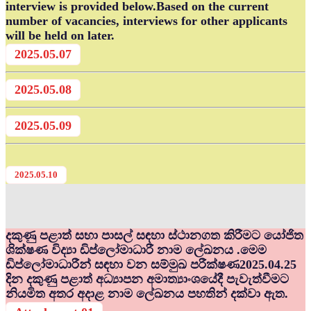
interview is provided below.Based on the current
number of vacancies, interviews for other applicants
will be held on later.
2025.05.07
2025.05.08
2025.05.09
2025.05.10
දකුණු පළාත් සභා පාසල් සඳහා ස්ථානගත කිරීමට යෝජිත
ශික්ෂණ විද්‍යා ඩිප්ලෝමාධාරී නාම ලේඛනය .මෙම
ඩිප්ලෝමාධාරීන් සඳහා වන සම්මුඛ පරීක්ෂණ2025.04.25
දින දකුණු පළාත් අධ්‍යාපන අමාත්‍යාංශයේදී පැවැත්වීමට
නියමිත අතර අදාළ නාම ලේඛනය පහතින් දක්වා ඇත.