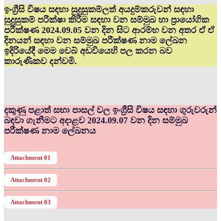
ඉංග්‍රීසි විෂය සඳහා සුදුසුකම්ලත් අයදුම්කරුවන් සඳහා
සුදුසුකම් පරීක්ෂා කිරීම සඳහා වන සම්මුඛ හා ප්‍රායෝගික
පරීක්ෂණ 2024.09.05 වන දින සිට ආරම්භ වන අතර ඒ ඒ
දිනයන් සඳහා වන සම්මුඛ පරීක්ෂණ නාම ලේඛන
ඉදිරියේදී මෙම වෙබ් අඩවියෙහි පල කරන බව
කාරුණිකව දන්වමි.
දකුණු පළාත් සභා පාසල් වල ඉංග්‍රීසි විෂය සඳහා ගුරුවරුන්
බඳවා ගැනීමට අදාළව 2024.09.07 වන දින සම්මුඛ
පරීක්ෂණ නාම ලේඛනය
Attachment 01
Attachment 02
Attachment 03