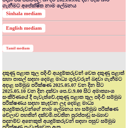
ගැනීමට අපේක්ෂිත නාම ලේඛනය
Sinhala mediam
English mediam
Tamil mediam
දකුණු පළාත තුල පදිංචි අයදුම්කරුවන් වෙත දකුණු පළාත්
සභා පාසල් සඳහා දෙමළ මාධ්‍ය ගුරුවරුන් බඳවා ගැනීමට
අදාළ සම්මුඛ පරීක්ෂණ 2025.05.07 වන දින සිට
2025.05.10 වන දින දක්වා පෙ.ව.9.00 සිට අමාත්‍යාංශ
සංකීර්ණයේ දී පැවැත්වේ.දකුණු පළාත තුල පදිංචි සම්මුඛ
පරීක්ෂණය සඳහා කැඳවන ලද දෙමළ මාධ්‍ය
අයදුම්කරුවන්ගේ නාම ලේඛනය හා සම්මුඛ පරීක්ෂණ
වේලාව පහතින් දක්වමි.පවතින පුරප්පාඩු සංඛ්‍යාව
පදනම්ව අනෙකුත් අයඳුම්කරුවන් සඳහා පසුව සම්මුඛ
පරීක්ෂණ පැවැත්වෙනු ඇත.