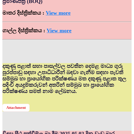
ප්‍රමාණපත්‍ර (BOQ)
මාතර දිස්ත්‍රික්කය :
View more
ගාල්ල දිස්ත්‍රික්කය :
View more
දකුණු පළාත් සභා පාසල්වල පවතින දෙමළ මාධ්‍ය ගුරු
පුරප්පාඩු සඳහා උපාධිධාරීන් බඳවා ගැනීම සඳහා පැවති
සම්මුඛ හා ප්‍රායෝගික පරික්ෂණය මත දකුණු පළාත තුල
පදිංචි අයදුම්කරුවන් අතරින් සම්මුඛ හා ප්‍රායෝගික
පරික්ෂණය සමත් නාම ලේඛනය.
Attachment
විද්‍යා පීඨ පත්වීම්ල බා දීම 2025.05.02 දින වැඩ බාර