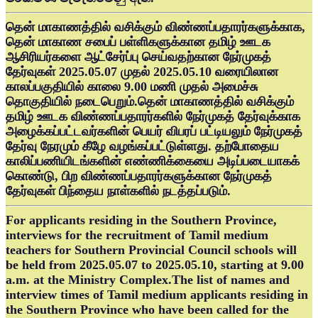
தென் மாகாணத்தில் வசிக்கும் விண்ணப்பதாரர்களுக்காக,
தென் மாகாண சபைப் பள்ளிகளுக்கான தமிழ் ஊடக
ஆசிரியர்களை ஆட்சேர்ப்பு செய்வதற்கான நேர்முகத்
தேர்வுகள் 2025.05.07 முதல் 2025.05.10 வரையிலான
காலப்பகுதியில் காலை 9.00 மணி முதல் அமைச்சு
தொகுதியில் நடைபெறும்.தென் மாகாணத்தில் வசிக்கும்
தமிழ் ஊடக விண்ணப்பதாரர்களில் நேர்முகத் தேர்வுக்காக
அழைக்கப்பட்டவர்களின் பெயர் விபரப் பட்டியலும் நேர்முகத்
தேர்வு நேரமும் கீழே வழங்கப்பட்டுள்ளது. தற்போதைய
காலிப்பணியிடங்களின் எண்ணிக்கையை அடிப்படையாகக்
கொண்டு, பிற விண்ணப்பதாரர்களுக்கான நேர்முகத்
தேர்வுகள் பிந்தைய நாள்களில் நடத்தப்படும்.
For applicants residing in the Southern Province,
interviews for the recruitment of Tamil medium
teachers for Southern Provincial Council schools will
be held from 2025.05.07 to 2025.05.10, starting at 9.00
a.m. at the Ministry Complex.The list of names and
interview times of Tamil medium applicants residing in
the Southern Province who have been called for the