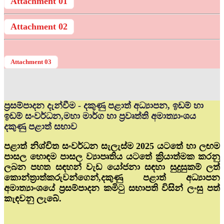
Attachment 01
Attachment 02
Attachment 03
ප්‍රසම්පාදන දැන්වීම - දකුණු පළාත් අධ්‍යාපන, ඉඩම් හා
ඉඩම් සංවර්ධන,මහා මාර්ග හා ප්‍රවෘත්ති අමාත්‍යාංශය
දකුණු පළාත් සභාව
පළාත් නිශ්චිත සංවර්ධන සැලැස්ම 2025 යටතේ හා ලඟම
පාසල හොඳම පාසල ව්‍යාපෘතිය යටතේ ක්‍රියාත්මක කරනු
ලබන පහත සඳහන් වැඩ යෝජනා සඳහා සුදුසුකම් ලත්
කොන්ත්‍රාත්කරුවන්ගෙන්,දකුණු පළාත් අධ්‍යාපන
අමාත්‍යාංශයේ ප්‍රසම්පාදන කමිටු සභාපති විසින් ලංසු පත්
කැඳවනු ලැබේ.