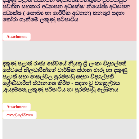
දකුණු පළාත් අධ්‍යාපන දෙපාර්තමේන්තුවේ පුරප්පාඩුව
පවතින සහකාර අධ්‍යාපන අධ්‍යක්ෂ/ නියෝජ්‍ය අධ්‍යාපන
අධ්‍යක්ෂ ( සෞඛ්‍ය හා ශාරීරික අධ්‍යාන) තනතුර සඳහා
තෝරා ගැනීමේ ලකුණු පටිපාටිය
Attachment
දකුණු පළාත් රාජ්‍ය සේවයේ නියුතු ශ්‍රි ලංකා විදුහල්පති
සේවයේ නිලධාරින්ගේ වාර්ෂික ස්ථාන මාරු හා දකුණු
පළාත් සභා පාසල්වල පුරප්පාඩු සඳහා විදහල්පති
ශ්‍රේණිධාරීන් ස්ථානගත කිරීම - සඳහා වු චක්‍රෙල්ඛය
,අයදුම්පත,ලකුණු පරිපාටිය හා පුරප්පාඩු ලේඛනය
Attachment
පාසල් ලේඛනය