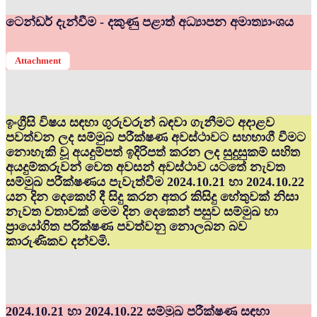
ටෙන්ඩර් දැන්වීම - දකුණු පළාත් අධ්‍යාපන අමාත්‍යාංශය
Attachment
ඉංග්‍රීසි විෂය සඳහා ගුරුවරුන් බඳවා ගැනීමට අදාළව
පවත්වන ලද සම්මුඛ පරීක්ෂණ අවස්ථාවට සහභාගී වීමට
නොහැකි වූ අයදුම්පත් ඉදිරිපත් කරන ලද සුදුසුකම් සහිත
අයදුම්කරුවන් වෙත අවසන් අවස්ථාව යටතේ නැවත
සම්මුඛ පරීක්ෂණය පැවැත්වීම 2024.10.21 හා 2024.10.22
යන දින දෙකෙහි දී සිදු කරන අතර කිසිදු හේතුවක් නිසා
නැවත වතාවක් මෙම දින දෙකෙන් පසුව සම්මුඛ හා
ප්‍රායෝගිත පරික්ෂණ පවත්වනු නොලබන බව
කාරුණිකව දන්වමි.
2024.10.21 හා 2024.10.22 සම්මුඛ පරීක්ෂණ සඳහා