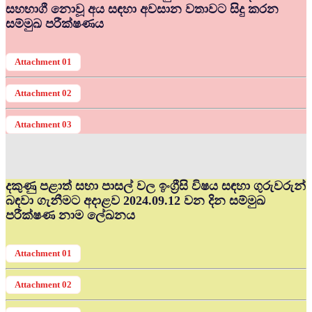
සහභාගී නොවූ අය සඳහා අවසාන වතාවට සිදු කරන
සම්මුඛ පරීක්ෂණය
Attachment 01
Attachment 02
Attachment 03
දකුණු පළාත් සභා පාසල් වල ඉංග්‍රීසි විෂය සඳහා ගුරුවරුන්
බඳවා ගැනීමට අදාළව 2024.09.12 වන දින සම්මුඛ
පරීක්ෂණ නාම ලේඛනය
Attachment 01
Attachment 02