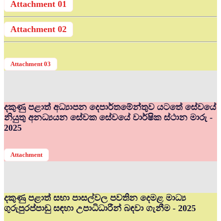
Attachment 01
Attachment 02
Attachment 03
දකුණු පළාත් අධ්‍යාපන දෙපාර්තමේන්තුව යටතේ සේවයේ
නියුතු අනධ්‍යයන සේවක සේවයේ වාර්ෂික ස්ථාන මාරු -
2025
Attachment
දකුණු පළාත් සභා පාසල්වල පවතින දෙමළ මාධ්‍ය
ගුරුපුරප්පාඩු සඳහා උපාධිධාරීන් බඳවා ගැනීම - 2025