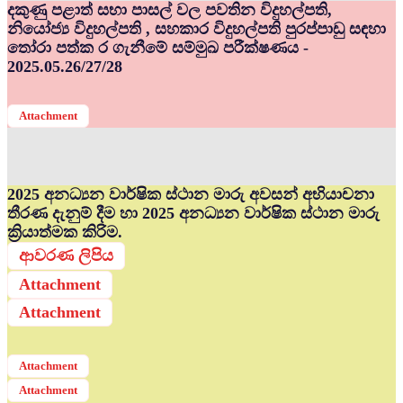
දකුණු පළාත් සභා පාසල් වල පවතින විදුහල්පති,
නියෝජ්‍ය විදුහල්පති , සහකාර විදුහල්පති පුරප්පාඩු සඳහා
තෝරා පත්ක ර ගැනීමේ සම්මුඛ පරීක්ෂණය -
2025.05.26/27/28
Attachment
2025 අනධ්‍යන වාර්ෂික ස්ථාන මාරු අවසන් අභියාචනා
තීරණ දැනුම් දීම හා 2025 අනධ්‍යන වාර්ෂික ස්ථාන මාරු
ක්‍රියාත්මක කිරිම.
ආවරණ ලිපිය
Attachment
Attachment
Attachment
Attachment