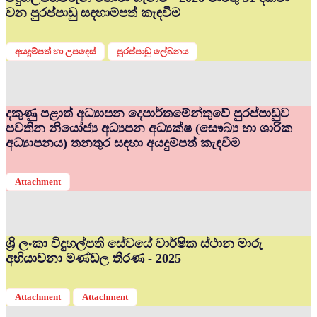
වන පුරප්පාඩු සඳහාම්පත් කැඳවීම
අයදුම්පත් හා උපදෙස්
පුරප්පාඩු ලේඛනය
දකුණු පළාත් අධ්‍යාපන දෙපාර්තමේන්තුවේ පුරප්පාඩුව
පවතින නියෝජ්‍ය අධ්‍යපන අධ්‍යක්ෂ (සෞඛ්‍ය හා ශාරික
අධ්‍යාපනය) තනතුර සඳහා අයදුම්පත් කැඳවීම
Attachment
ශ්‍රි ලංකා විදුහල්පති සේවයේ වාර්ෂික ස්ථාන මාරු
අභියාචනා මණ්ඩල තීරණ - 2025
Attachment
Attachment