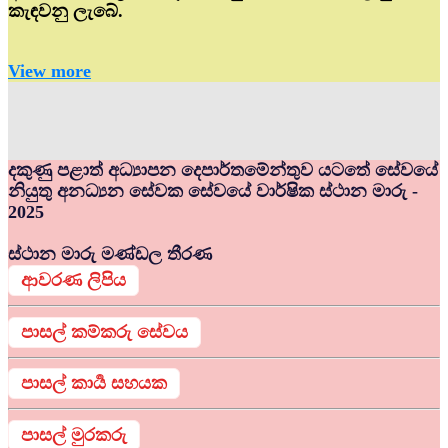
කැඳවනු ලැබේ.
View more
දකුණු පළාත් අධ්‍යාපන දෙපාර්තමේන්තුව යටතේ සේවයේ
නියුතු අනධ්‍යන සේවක සේවයේ වාර්ෂික ස්ථාන මාරු -
2025
ස්ථාන මාරු මණ්ඩල තීරණ
ආවරණ ලිපිය
පාසල් කම්කරු සේවය
පාසල් කාර්‍ය සහයක
පාසල් මුරකරු