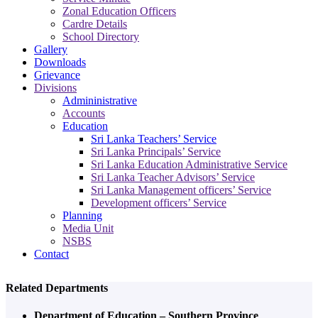
Zonal Education Officers
Cardre Details
School Directory
Gallery
Downloads
Grievance
Divisions
Admininistrative
Accounts
Education
Sri Lanka Teachers’ Service
Sri Lanka Principals’ Service
Sri Lanka Education Administrative Service
Sri Lanka Teacher Advisors’ Service
Sri Lanka Management officers’ Service
Development officers’ Service
Planning
Media Unit
NSBS
Contact
Related Departments
Department of Education – Southern Province