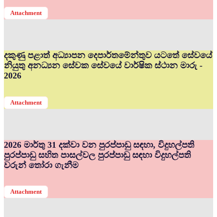
Attachment
දකුණු පළාත් අධ්‍යාපන දෙපාර්තමේන්තුව යටතේ සේවයේ
නියුතු අනධ්‍යන සේවක සේවයේ වාර්ෂික ස්ථාන මාරු -
2026
Attachment
2026 මාර්තු 31 දක්වා වන පුරප්පාඩු සඳහා, විදුහල්පති
පුරප්පාඩු සහිත පාසල්වල පුරප්පාඩු සඳහා විදුහල්පති
වරුන් තෝරා ගැනීම
Attachment