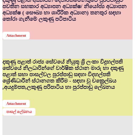
දකුණු පළාත් අධ්‍යාපන දෙපාර්තමේන්තුවේ පුරප්පාඩුව
පවතින සහකාර අධ්‍යාපන අධ්‍යක්ෂ/ නියෝජ්‍ය අධ්‍යාපන
අධ්‍යක්ෂ ( සෞඛ්‍ය හා ශාරීරික අධ්‍යාන) තනතුර සඳහා
තෝරා ගැනීමේ ලකුණු පටිපාටිය
Attachment
දකුණු පළාත් රාජ්‍ය සේවයේ නියුතු ශ්‍රි ලංකා විදුහල්පති
සේවයේ නිලධාරින්ගේ වාර්ෂික ස්ථාන මාරු හා දකුණු
පළාත් සභා පාසල්වල පුරප්පාඩු සඳහා විදහල්පති
ශ්‍රේණිධාරීන් ස්ථානගත කිරීම - සඳහා වු චක්‍රෙල්ඛය
,අයදුම්පත,ලකුණු පරිපාටිය හා පුරප්පාඩු ලේඛනය
Attachment
පාසල් ලේඛනය