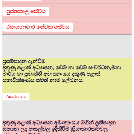
පුස්තකාල සේවය
රසායනාගාර සේවක සේවය
ප්‍රසම්පාදන දැන්වීම
දකුණු පළාත් අධ්‍යාපන, ඉඩම් හා ඉඩම් සංවර්ධන,මහා
මාර්ග හා ප්‍රවෘත්ති අමාත්‍යාංශය දකුණු පළාත්
සභාවික්ෂණය සමත් නාම ලේඛනය.
Attachment
දකුණු පළාත් අධ්‍යාපන අමාත්‍යංශය මගින් ප්‍රතිපාදන
සපයන ලද පාසල්වල ඉදිකිරීම් ක්‍රියාකාරකම්වල