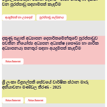
වන පුරප්පාඩු සඳහාම්පත් කැඳවීම
අයදුම්පත් හා උපදෙස්
පුරප්පාඩු ලේඛනය
දකුණු පළාත් අධ්‍යාපන දෙපාර්තමේන්තුවේ පුරප්පාඩුව
පවතින නියෝජ්‍ය අධ්‍යපන අධ්‍යක්ෂ (සෞඛ්‍ය හා ශාරික
අධ්‍යාපනය) තනතුර සඳහා අයදුම්පත් කැඳවීම
Attachment
ශ්‍රි ලංකා විදුහල්පති සේවයේ වාර්ෂික ස්ථාන මාරු
අභියාචනා මණ්ඩල තීරණ - 2025
Attachment
Attachment