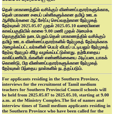
தென் மாகாணத்தில் வசிக்கும் விண்ணப்பதாரர்களுக்காக,
தென் மாகாண சபைப் பள்ளிகளுக்கான தமிழ் ஊடக
ஆசிரியர்களை ஆட்சேர்ப்பு செய்வதற்கான நேர்முகத்
தேர்வுகள் 2025.05.07 முதல் 2025.05.10 வரையிலான
காலப்பகுதியில் காலை 9.00 மணி முதல் அமைச்சு
தொகுதியில் நடைபெறும்.தென் மாகாணத்தில் வசிக்கும்
தமிழ் ஊடக விண்ணப்பதாரர்களில் நேர்முகத் தேர்வுக்காக
அழைக்கப்பட்டவர்களின் பெயர் விபரப் பட்டியலும் நேர்முகத்
தேர்வு நேரமும் கீழே வழங்கப்பட்டுள்ளது. தற்போதைய
காலிப்பணியிடங்களின் எண்ணிக்கையை அடிப்படையாகக்
கொண்டு, பிற விண்ணப்பதாரர்களுக்கான நேர்முகத்
தேர்வுகள் பிந்தைய நாள்களில் நடத்தப்படும்.
For applicants residing in the Southern Province,
interviews for the recruitment of Tamil medium
teachers for Southern Provincial Council schools will
be held from 2025.05.07 to 2025.05.10, starting at 9.00
a.m. at the Ministry Complex.The list of names and
interview times of Tamil medium applicants residing in
the Southern Province who have been called for the