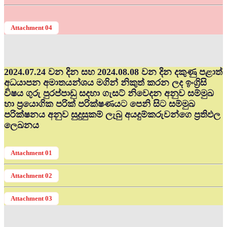
Attachment 04
2024.07.24 වන දින සහ 2024.08.08 වන දින දකුණු පළාත්
අධ‍යාපන අමාතයන්ශය මගින් නිකුත් කරන ලද ඉංග්‍රිසි
විෂය ගුරු පුරප්පාඩු සදහා ගැසට් නිවෙදන අනුව සම්මුඛ
හා ප්‍රයොගික පරික් පරික්ෂණයට පෙනි සිට සම්මුඛ
පරික්ෂනය අනුව සුදුසුකම් ලැබු අයදුම්කරුවන්ගෙ ප්‍රතිඵල
ලෙඛනය
Attachment 01
Attachment 02
Attachment 03