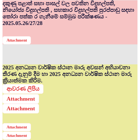
දකුණු පළාත් සභා පාසල් වල පවතින විදුහල්පති,
නියෝජ්‍ය විදුහල්පති , සහකාර විදුහල්පති පුරප්පාඩු සඳහා
තෝරා පත්ක ර ගැනීමේ සම්මුඛ පරීක්ෂණය -
2025.05.26/27/28
Attachment
2025 අනධ්‍යන වාර්ෂික ස්ථාන මාරු අවසන් අභියාචනා
තීරණ දැනුම් දීම හා 2025 අනධ්‍යන වාර්ෂික ස්ථාන මාරු
ක්‍රියාත්මක කිරිම.
ආවරණ ලිපිය
Attachment
Attachment
Attachment
Attachment