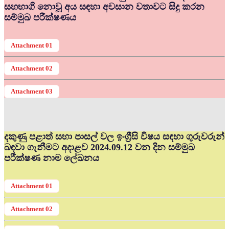
සහභාගී නොවූ අය සඳහා අවසාන වතාවට සිදු කරන
සම්මුඛ පරීක්ෂණය
Attachment 01
Attachment 02
Attachment 03
දකුණු පළාත් සභා පාසල් වල ඉංග්‍රීසි විෂය සඳහා ගුරුවරුන්
බඳවා ගැනීමට අදාළව 2024.09.12 වන දින සම්මුඛ
පරීක්ෂණ නාම ලේඛනය
Attachment 01
Attachment 02