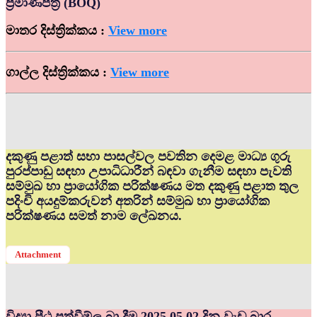
ප්‍රමාණපත්‍ර (BOQ)
මාතර දිස්ත්‍රික්කය :
View more
ගාල්ල දිස්ත්‍රික්කය :
View more
දකුණු පළාත් සභා පාසල්වල පවතින දෙමළ මාධ්‍ය ගුරු
පුරප්පාඩු සඳහා උපාධිධාරීන් බඳවා ගැනීම සඳහා පැවති
සම්මුඛ හා ප්‍රායෝගික පරික්ෂණය මත දකුණු පළාත තුල
පදිංචි අයදුම්කරුවන් අතරින් සම්මුඛ හා ප්‍රායෝගික
පරික්ෂණය සමත් නාම ලේඛනය.
Attachment
විද්‍යා පීඨ පත්වීම්ල බා දීම 2025.05.02 දින වැඩ බාර