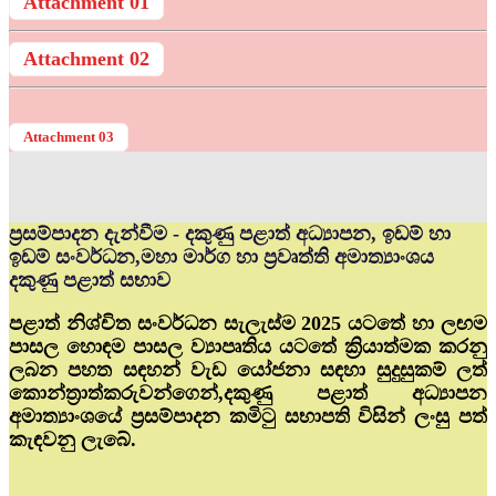
Attachment 01
Attachment 02
Attachment 03
ප්‍රසම්පාදන දැන්වීම - දකුණු පළාත් අධ්‍යාපන, ඉඩම් හා
ඉඩම් සංවර්ධන,මහා මාර්ග හා ප්‍රවෘත්ති අමාත්‍යාංශය
දකුණු පළාත් සභාව
පළාත් නිශ්චිත සංවර්ධන සැලැස්ම 2025 යටතේ හා ලඟම
පාසල හොඳම පාසල ව්‍යාපෘතිය යටතේ ක්‍රියාත්මක කරනු
ලබන පහත සඳහන් වැඩ යෝජනා සඳහා සුදුසුකම් ලත්
කොන්ත්‍රාත්කරුවන්ගෙන්,දකුණු පළාත් අධ්‍යාපන
අමාත්‍යාංශයේ ප්‍රසම්පාදන කමිටු සභාපති විසින් ලංසු පත්
කැඳවනු ලැබේ.