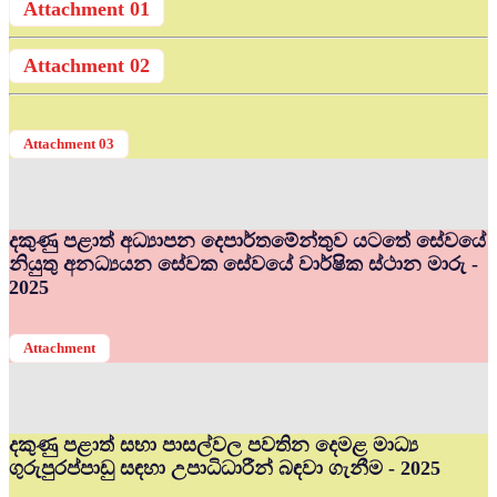
Attachment 01
Attachment 02
Attachment 03
දකුණු පළාත් අධ්‍යාපන දෙපාර්තමේන්තුව යටතේ සේවයේ
නියුතු අනධ්‍යයන සේවක සේවයේ වාර්ෂික ස්ථාන මාරු -
2025
Attachment
දකුණු පළාත් සභා පාසල්වල පවතින දෙමළ මාධ්‍ය
ගුරුපුරප්පාඩු සඳහා උපාධිධාරීන් බඳවා ගැනීම - 2025