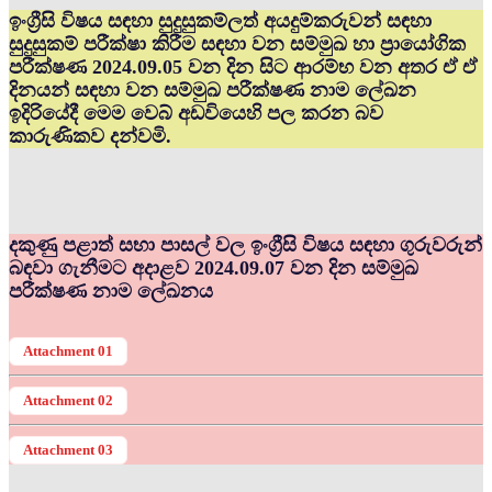
ඉංග්‍රීසි විෂය සඳහා සුදුසුකම්ලත් අයදුම්කරුවන් සඳහා
සුදුසුකම් පරීක්ෂා කිරීම සඳහා වන සම්මුඛ හා ප්‍රායෝගික
පරීක්ෂණ 2024.09.05 වන දින සිට ආරම්භ වන අතර ඒ ඒ
දිනයන් සඳහා වන සම්මුඛ පරීක්ෂණ නාම ලේඛන
ඉදිරියේදී මෙම වෙබ් අඩවියෙහි පල කරන බව
කාරුණිකව දන්වමි.
දකුණු පළාත් සභා පාසල් වල ඉංග්‍රීසි විෂය සඳහා ගුරුවරුන්
බඳවා ගැනීමට අදාළව 2024.09.07 වන දින සම්මුඛ
පරීක්ෂණ නාම ලේඛනය
Attachment 01
Attachment 02
Attachment 03