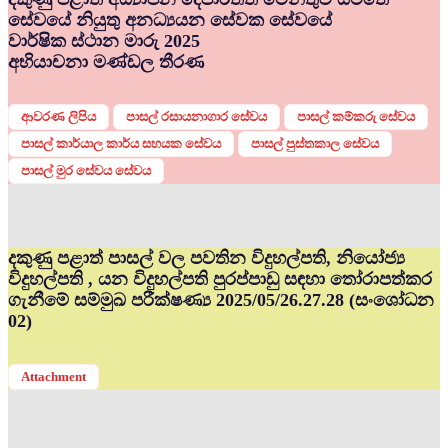
සේවයේ නියුතු අනධ්‍යයන සේවක සේවයේ
වාර්ෂික ස්ථාන මාරු 2025
අභියාචනා මණ්ඩල තීරණ
ආවරණ ලිපිය
පාසල් රසායනාගාර සේවය
පාසල් කම්කරු සේවය
පාසල් කාර්යාල කාර්ය සහයක සේවය
පාසල් පුස්තකාල සේවය
පාසල් මුර සේවය සේවය
දකුණු පළාත් පාසල් වල පවතින විදුහල්පති, නියෝජ්‍ය
විදුහල්පති , යන විදුහල්පති පුරප්පාඩු සඳහා තෝරාපත්කර
ගැනීමේ සම්මුඛ පරීක්ෂණ්‍ය 2025/05/26.27.28 (සංශෝධන
02)
Attachment