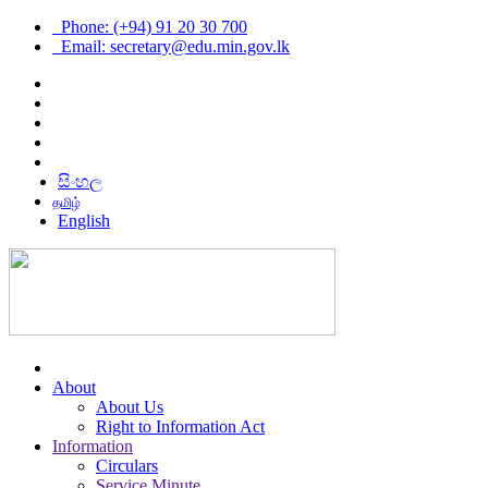
Phone: (+94) 91 20 30 700
Email: secretary@edu.min.gov.lk
සිංහල
தமிழ்
English
About
About Us
Right to Information Act
Information
Circulars
Service Minute