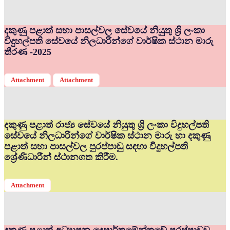
දකුණු පළාත් සභා පාසල්වල සේවයේ නියුතු ශ්‍රි ලංකා
විදුහල්පති සේවයේ නිලධාරීන්ගේ වාර්ෂික ස්ථාන මාරු
තීරණ -2025
Attachment
Attachment
දකුණු පළාත් රාජ්‍ය සේවයේ නියුතු ශ්‍රි ලංකා විදුහල්පති
සේවයේ නිලධාරීන්ගේ වාර්ෂික ස්ථාන මාරු හා දකුණු
පළාත් සභා පාසල්වල පුරප්පාඩු සඳහා විදුහල්පති
ශ්‍රේණිධාරීන් ස්ථානගත කිරීම.
Attachment