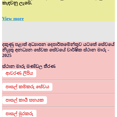
කැඳවනු ලැබේ.
View more
දකුණු පළාත් අධ්‍යාපන දෙපාර්තමේන්තුව යටතේ සේවයේ
නියුතු අනධ්‍යන සේවක සේවයේ වාර්ෂික ස්ථාන මාරු -
2025
ස්ථාන මාරු මණ්ඩල තීරණ
ආවරණ ලිපිය
පාසල් කම්කරු සේවය
පාසල් කාර්‍ය සහයක
පාසල් මුරකරු