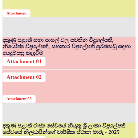
Attachment
දකුණු පළාත් සභා පාසල් වල පවතින විදුහල්පති,
නියෝජ්‍ය විදුහල්පති, සහකාර විදුහල්පති පුරප්පාඩු සඳහා
අයදුම්පත්‍ර කැඳවිම
Attachment 01
Attachment 02
Attachment 03
දකුණු පළාත් රාජ්‍ය සේවයේ නියුතු ශ්‍රි ලංකා විදුහල්පති
සේවයේ නිලධාරින්ගේ වාර්ෂික ස්ථාන මාරු - 2025