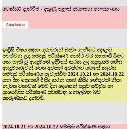
ටෙන්ඩර් දැන්වීම - දකුණු පළාත් අධ්‍යාපන අමාත්‍යාංශය
Attachment
ඉංග්‍රීසි විෂය සඳහා ගුරුවරුන් බඳවා ගැනීමට අදාළව
පවත්වන ලද සම්මුඛ පරීක්ෂණ අවස්ථාවට සහභාගී වීමට
නොහැකි වූ අයදුම්පත් ඉදිරිපත් කරන ලද සුදුසුකම් සහිත
අයදුම්කරුවන් වෙත අවසන් අවස්ථාව යටතේ නැවත
සම්මුඛ පරීක්ෂණය පැවැත්වීම 2024.10.21 හා 2024.10.22
යන දින දෙකෙහි දී සිදු කරන අතර කිසිදු හේතුවක් නිසා
නැවත වතාවක් මෙම දින දෙකෙන් පසුව සම්මුඛ හා
ප්‍රායෝගිත පරික්ෂණ පවත්වනු නොලබන බව
කාරුණිකව දන්වමි.
2024.10.21 හා 2024.10.22 සම්මුඛ පරීක්ෂණ සඳහා