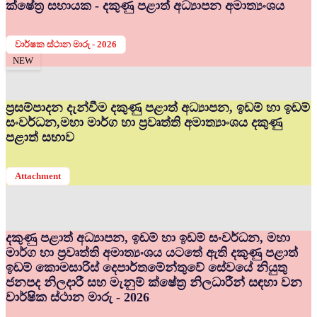
ක්ෂේත්‍ර සහායක - දකුණු පළාත් අධ්‍යාපන අමාත්‍යංශය
වාර්ෂක ස්ථාන මාරු - 2026
NEW
ප්‍රසම්පාදන දැන්වීම දකුණු පළාත් අධ්‍යාපන, ඉඩම් හා ඉඩම්
සංවර්ධන,මහා මාර්ග හා ප්‍රවෘත්ති අමාත්‍යාංශය දකුණු
පළාත් සභාව
Attachment
දකුණු පළාත් අධ්‍යාපන, ඉඩම් හා ඉඩම් සංවර්ධන, මහා
මාර්ග හා ප්‍රවෘත්ති අමාත්‍යංශය යටතේ ඇති දකුණු පළාත්
ඉඩම් කොමසාරිස් දෙපාර්තමේන්තුවේ සේවයේ නියුතු
ජනපද නිලදාරී සහ මැනුම් ක්ෂේත්‍ර නිලධාරීන් සඳහා වන
වාර්ෂික ස්ථාන මාරු - 2026