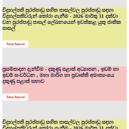
විදුහල්පති පුරප්පාඩු සහිත පාසල්වල පුරප්පාඩු සඳහා
විදුහල්පතිවරුන් තෝරා ගැනීම - 2026 මාර්තු 31 දක්වා
වන පුරප්පාඩු පාසල් ලේඛනයෙන් ඉවත්කළ යුතු ජාතික
පාසල්
Attachment
ප්‍රසම්පාදන දැන්වීම - දකුණු පළාත් අධ්‍යාපන , ඉඩම් හා
ඉඩම් සංවර්ධන , මහා මාර්ග හා ප්‍රවෘත්ති අමාත්‍යංශය
දකුණු පළාත් සභාව
Attachment
විදුහල්පති පුරප්පාඩු සහිත පාසල්වල පුරප්පාඩු සඳහා
විදුහල්පතිවරුන් තෝරා ගැනීම - 2026 මාර්තු 31 දක්වා