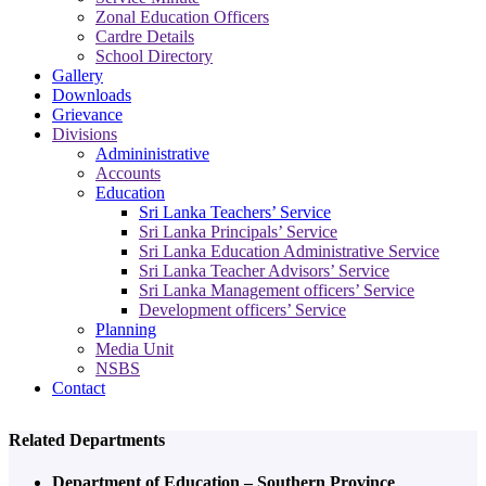
Zonal Education Officers
Cardre Details
School Directory
Gallery
Downloads
Grievance
Divisions
Admininistrative
Accounts
Education
Sri Lanka Teachers’ Service
Sri Lanka Principals’ Service
Sri Lanka Education Administrative Service
Sri Lanka Teacher Advisors’ Service
Sri Lanka Management officers’ Service
Development officers’ Service
Planning
Media Unit
NSBS
Contact
Related Departments
Department of Education – Southern Province