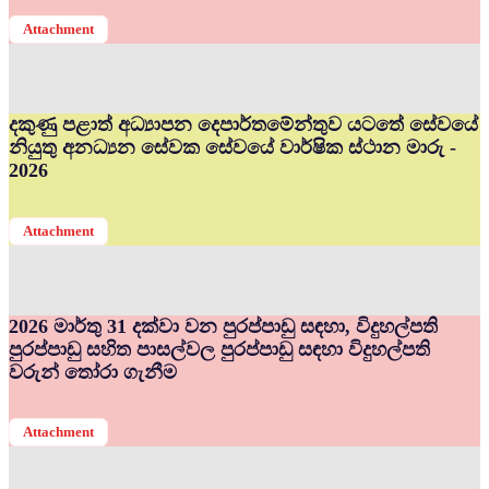
Attachment
දකුණු පළාත් අධ්‍යාපන දෙපාර්තමේන්තුව යටතේ සේවයේ
නියුතු අනධ්‍යන සේවක සේවයේ වාර්ෂික ස්ථාන මාරු -
2026
Attachment
2026 මාර්තු 31 දක්වා වන පුරප්පාඩු සඳහා, විදුහල්පති
පුරප්පාඩු සහිත පාසල්වල පුරප්පාඩු සඳහා විදුහල්පති
වරුන් තෝරා ගැනීම
Attachment