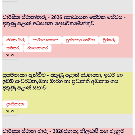
වාර්ෂික ස්ථානමාරු - 2026 අනධ්‍යයන සේවක සේවය -
දකුණු පළාත් අධ්‍යාපන දෙපාර්තමේන්තුව
ස්ථාන මාරු
කාර්යය සහයක
පුස්තකාල සේවක
මුරකරු
කම්කරු
රසායනාගාර
NEW
ප්‍රසම්පාදන දැන්වීම - දකුණු පළාත් අධ්‍යාපන, ඉඩම් හා
ඉඩම් සංවර්ධන,මහා මාර්ග හා ප්‍රවෘත්ති අමාත්‍යාංශය
දකුණු පළාත් සභාව
ප්‍රසම්පාදන
NEW
වාර්ෂක ස්ථාන මාරු - 2026
ජනපද නිලධාරී සහ මැනුම්