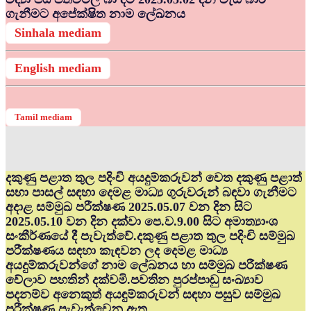
ගැනීමට අපේක්ෂිත නාම ලේඛනය
Sinhala mediam
English mediam
Tamil mediam
දකුණු පළාත තුල පදිංචි අයදුම්කරුවන් වෙත දකුණු පළාත්
සභා පාසල් සඳහා දෙමළ මාධ්‍ය ගුරුවරුන් බඳවා ගැනීමට
අදාළ සම්මුඛ පරීක්ෂණ 2025.05.07 වන දින සිට
2025.05.10 වන දින දක්වා පෙ.ව.9.00 සිට අමාත්‍යාංශ
සංකීර්ණයේ දී පැවැත්වේ.දකුණු පළාත තුල පදිංචි සම්මුඛ
පරීක්ෂණය සඳහා කැඳවන ලද දෙමළ මාධ්‍ය
අයදුම්කරුවන්ගේ නාම ලේඛනය හා සම්මුඛ පරීක්ෂණ
වේලාව පහතින් දක්වමි.පවතින පුරප්පාඩු සංඛ්‍යාව
පදනම්ව අනෙකුත් අයඳුම්කරුවන් සඳහා පසුව සම්මුඛ
පරීක්ෂණ පැවැත්වෙනු ඇත.