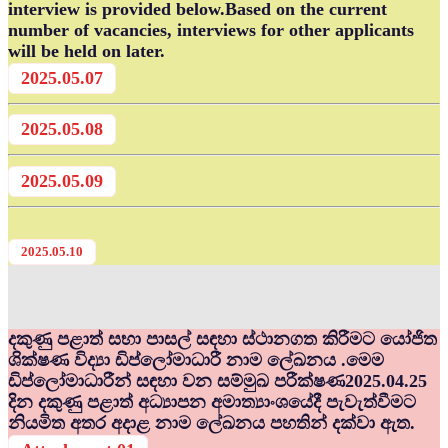
interview is provided below.Based on the current
number of vacancies, interviews for other applicants
will be held on later.
2025.05.07
2025.05.08
2025.05.09
2025.05.10
දකුණු පළාත් සභා පාසල් සඳහා ස්ථානගත කිරීමට යෝජිත
ශික්ෂණ විද්‍යා ඩිප්ලෝමාධාරී නාම ලේඛනය .මෙම
ඩිප්ලෝමාධාරීන් සඳහා වන සම්මුඛ පරීක්ෂණ2025.04.25
දින දකුණු පළාත් අධ්‍යාපන අමාත්‍යාංශයේදී පැවැත්වීමට
නියමිත අතර අදාළ නාම ලේඛනය පහතින් දක්වා ඇත.