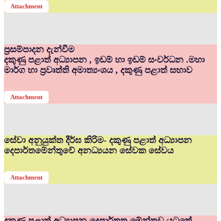
Attachment
ප්‍රසම්පාදන දැන්වීම
දකුණු පළාත් අධ්‍යාපන , ඉඩම් හා ඉඩම් සංවර්ධන .මහා
මාර්ග හා ප්‍රවෘත්ති අමාත්‍යංශය , දකුණු පළාත් සභාව
Attachment
සේවා අනුයුක්ත දීර්ඝ කිරිම- දකුණු පළාත් අධ්‍යාපන
දෙපාර්තමේන්තුවේ අනධ්‍යයන සේවක සේවය
Attachment
දකුණු පළාත් අධ්‍යාපන දෙපාර්තත මේන්තුව යටතේ