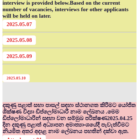
interview is provided below.Based on the current
number of vacancies, interviews for other applicants
will be held on later.
2025.05.07
2025.05.08
2025.05.09
2025.05.10
දකුණු පළාත් සභා පාසල් සඳහා ස්ථානගත කිරීමට යෝජිත
ශික්ෂණ විද්‍යා ඩිප්ලෝමාධාරී නාම ලේඛනය .මෙම
ඩිප්ලෝමාධාරීන් සඳහා වන සම්මුඛ පරීක්ෂණ2025.04.25
දින දකුණු පළාත් අධ්‍යාපන අමාත්‍යාංශයේදී පැවැත්වීමට
නියමිත අතර අදාළ නාම ලේඛනය පහතින් දක්වා ඇත.