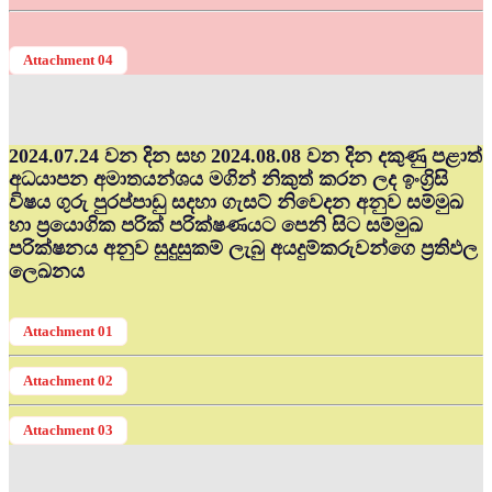
Attachment 04
2024.07.24 වන දින සහ 2024.08.08 වන දින දකුණු පළාත්
අධ‍යාපන අමාතයන්ශය මගින් නිකුත් කරන ලද ඉංග්‍රිසි
විෂය ගුරු පුරප්පාඩු සදහා ගැසට් නිවෙදන අනුව සම්මුඛ
හා ප්‍රයොගික පරික් පරික්ෂණයට පෙනි සිට සම්මුඛ
පරික්ෂනය අනුව සුදුසුකම් ලැබු අයදුම්කරුවන්ගෙ ප්‍රතිඵල
ලෙඛනය
Attachment 01
Attachment 02
Attachment 03