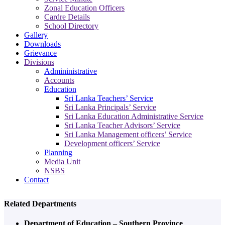
Zonal Education Officers
Cardre Details
School Directory
Gallery
Downloads
Grievance
Divisions
Admininistrative
Accounts
Education
Sri Lanka Teachers’ Service
Sri Lanka Principals’ Service
Sri Lanka Education Administrative Service
Sri Lanka Teacher Advisors’ Service
Sri Lanka Management officers’ Service
Development officers’ Service
Planning
Media Unit
NSBS
Contact
Related Departments
Department of Education – Southern Province