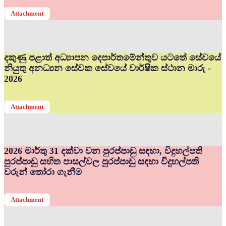
Attachment
දකුණු පළාත් අධ්‍යාපන දෙපාර්තමේන්තුව යටතේ සේවයේ
නියුතු අනධ්‍යන සේවක සේවයේ වාර්ෂික ස්ථාන මාරු -
2026
Attachment
2026 මාර්තු 31 දක්වා වන පුරප්පාඩු සඳහා, විදුහල්පති
පුරප්පාඩු සහිත පාසල්වල පුරප්පාඩු සඳහා විදුහල්පති
වරුන් තෝරා ගැනීම
Attachment