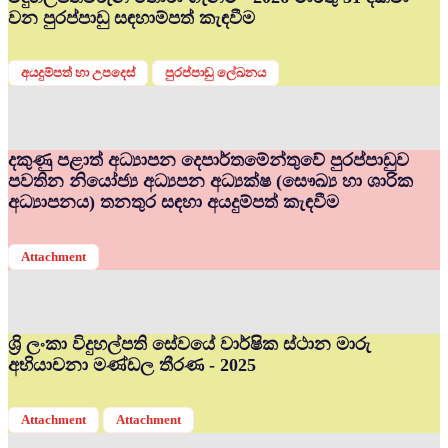
වන පුරප්පාඩු සඳහාම්පත් කැඳවීම
අයදුම්පත් හා උපදෙස්
පුරප්පාඩු ලේඛනය
දකුණු පළාත් අධ්‍යාපන දෙපාර්තමේන්තුවේ පුරප්පාඩුව
පවතින නියෝජ්‍ය අධ්‍යපන අධ්‍යක්ෂ (සෞඛ්‍ය හා ශාරික
අධ්‍යාපනය) තනතුර සඳහා අයදුම්පත් කැඳවීම
Attachment
ශ්‍රි ලංකා විදුහල්පති සේවයේ වාර්ෂික ස්ථාන මාරු
අභියාචනා මණ්ඩල තීරණ - 2025
Attachment
Attachment