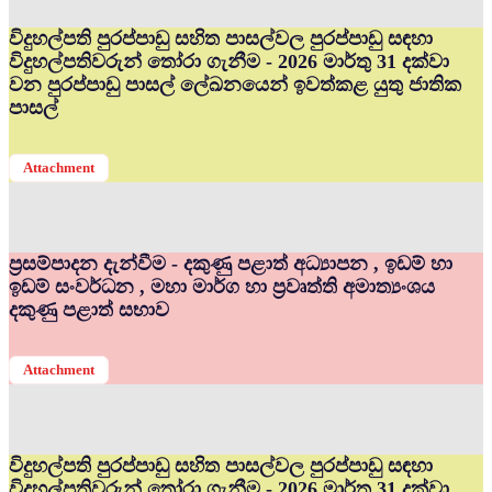
විදුහල්පති පුරප්පාඩු සහිත පාසල්වල පුරප්පාඩු සඳහා
විදුහල්පතිවරුන් තෝරා ගැනීම - 2026 මාර්තු 31 දක්වා
වන පුරප්පාඩු පාසල් ලේඛනයෙන් ඉවත්කළ යුතු ජාතික
පාසල්
Attachment
ප්‍රසම්පාදන දැන්වීම - දකුණු පළාත් අධ්‍යාපන , ඉඩම් හා
ඉඩම් සංවර්ධන , මහා මාර්ග හා ප්‍රවෘත්ති අමාත්‍යංශය
දකුණු පළාත් සභාව
Attachment
විදුහල්පති පුරප්පාඩු සහිත පාසල්වල පුරප්පාඩු සඳහා
විදුහල්පතිවරුන් තෝරා ගැනීම - 2026 මාර්තු 31 දක්වා