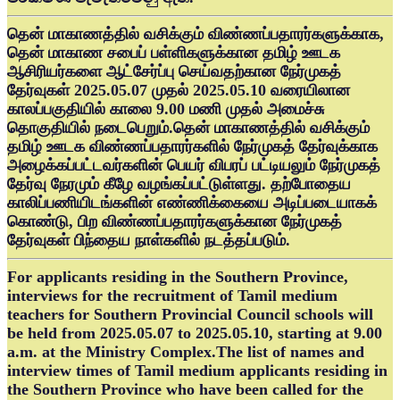
தென் மாகாணத்தில் வசிக்கும் விண்ணப்பதாரர்களுக்காக,
தென் மாகாண சபைப் பள்ளிகளுக்கான தமிழ் ஊடக
ஆசிரியர்களை ஆட்சேர்ப்பு செய்வதற்கான நேர்முகத்
தேர்வுகள் 2025.05.07 முதல் 2025.05.10 வரையிலான
காலப்பகுதியில் காலை 9.00 மணி முதல் அமைச்சு
தொகுதியில் நடைபெறும்.தென் மாகாணத்தில் வசிக்கும்
தமிழ் ஊடக விண்ணப்பதாரர்களில் நேர்முகத் தேர்வுக்காக
அழைக்கப்பட்டவர்களின் பெயர் விபரப் பட்டியலும் நேர்முகத்
தேர்வு நேரமும் கீழே வழங்கப்பட்டுள்ளது. தற்போதைய
காலிப்பணியிடங்களின் எண்ணிக்கையை அடிப்படையாகக்
கொண்டு, பிற விண்ணப்பதாரர்களுக்கான நேர்முகத்
தேர்வுகள் பிந்தைய நாள்களில் நடத்தப்படும்.
For applicants residing in the Southern Province,
interviews for the recruitment of Tamil medium
teachers for Southern Provincial Council schools will
be held from 2025.05.07 to 2025.05.10, starting at 9.00
a.m. at the Ministry Complex.The list of names and
interview times of Tamil medium applicants residing in
the Southern Province who have been called for the