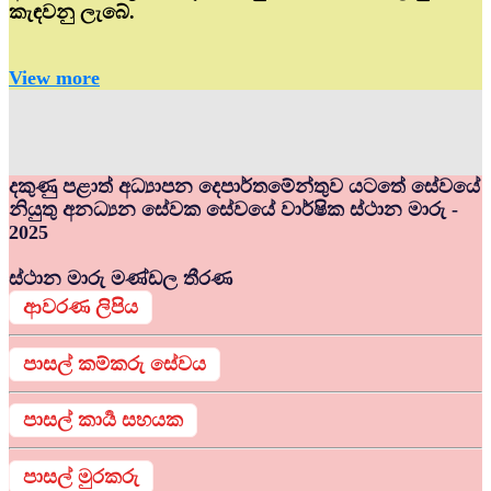
කැඳවනු ලැබේ.
View more
දකුණු පළාත් අධ්‍යාපන දෙපාර්තමේන්තුව යටතේ සේවයේ
නියුතු අනධ්‍යන සේවක සේවයේ වාර්ෂික ස්ථාන මාරු -
2025
ස්ථාන මාරු මණ්ඩල තීරණ
ආවරණ ලිපිය
පාසල් කම්කරු සේවය
පාසල් කාර්‍ය සහයක
පාසල් මුරකරු