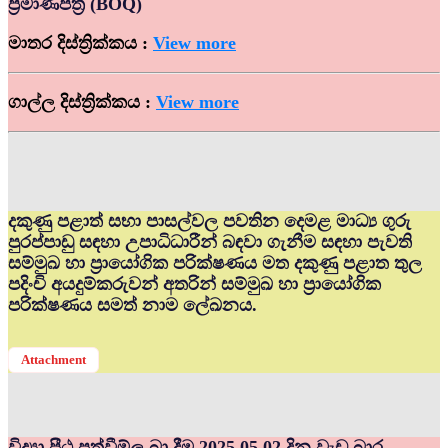
ප්‍රමාණපත්‍ර (BOQ)
මාතර දිස්ත්‍රික්කය :
View more
ගාල්ල දිස්ත්‍රික්කය :
View more
දකුණු පළාත් සභා පාසල්වල පවතින දෙමළ මාධ්‍ය ගුරු
පුරප්පාඩු සඳහා උපාධිධාරීන් බඳවා ගැනීම සඳහා පැවති
සම්මුඛ හා ප්‍රායෝගික පරික්ෂණය මත දකුණු පළාත තුල
පදිංචි අයදුම්කරුවන් අතරින් සම්මුඛ හා ප්‍රායෝගික
පරික්ෂණය සමත් නාම ලේඛනය.
Attachment
විද්‍යා පීඨ පත්වීම්ල බා දීම 2025.05.02 දින වැඩ බාර