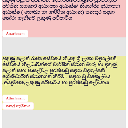
දකුණු පළාත් අධ්‍යාපන දෙපාර්තමේන්තුවේ පුරප්පාඩුව
පවතින සහකාර අධ්‍යාපන අධ්‍යක්ෂ/ නියෝජ්‍ය අධ්‍යාපන
අධ්‍යක්ෂ ( සෞඛ්‍ය හා ශාරීරික අධ්‍යාන) තනතුර සඳහා
තෝරා ගැනීමේ ලකුණු පටිපාටිය
Attachment
දකුණු පළාත් රාජ්‍ය සේවයේ නියුතු ශ්‍රි ලංකා විදුහල්පති
සේවයේ නිලධාරින්ගේ වාර්ෂික ස්ථාන මාරු හා දකුණු
පළාත් සභා පාසල්වල පුරප්පාඩු සඳහා විදහල්පති
ශ්‍රේණිධාරීන් ස්ථානගත කිරීම - සඳහා වු චක්‍රෙල්ඛය
,අයදුම්පත,ලකුණු පරිපාටිය හා පුරප්පාඩු ලේඛනය
Attachment
පාසල් ලේඛනය