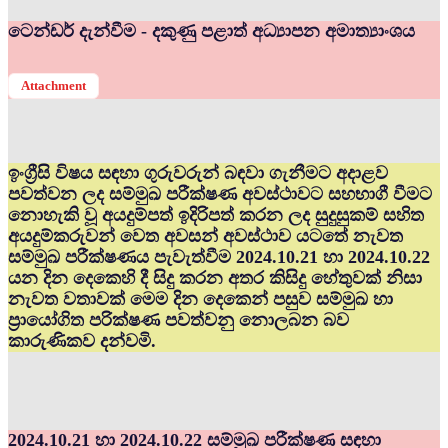
ටෙන්ඩර් දැන්වීම - දකුණු පළාත් අධ්‍යාපන අමාත්‍යාංශය
Attachment
ඉංග්‍රීසි විෂය සඳහා ගුරුවරුන් බඳවා ගැනීමට අදාළව
පවත්වන ලද සම්මුඛ පරීක්ෂණ අවස්ථාවට සහභාගී වීමට
නොහැකි වූ අයදුම්පත් ඉදිරිපත් කරන ලද සුදුසුකම් සහිත
අයදුම්කරුවන් වෙත අවසන් අවස්ථාව යටතේ නැවත
සම්මුඛ පරීක්ෂණය පැවැත්වීම 2024.10.21 හා 2024.10.22
යන දින දෙකෙහි දී සිදු කරන අතර කිසිදු හේතුවක් නිසා
නැවත වතාවක් මෙම දින දෙකෙන් පසුව සම්මුඛ හා
ප්‍රායෝගිත පරික්ෂණ පවත්වනු නොලබන බව
කාරුණිකව දන්වමි.
2024.10.21 හා 2024.10.22 සම්මුඛ පරීක්ෂණ සඳහා