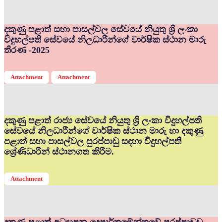
දකුණු පළාත් සභා පාසල්වල සේවයේ නියුතු ශ්‍රි ලංකා
විදුහල්පති සේවයේ නිලධාරීන්ගේ වාර්ෂික ස්ථාන මාරු
තීරණ -2025
Attachment
Attachment
දකුණු පළාත් රාජ්‍ය සේවයේ නියුතු ශ්‍රි ලංකා විදුහල්පති
සේවයේ නිලධාරීන්ගේ වාර්ෂික ස්ථාන මාරු හා දකුණු
පළාත් සභා පාසල්වල පුරප්පාඩු සඳහා විදුහල්පති
ශ්‍රේණිධාරීන් ස්ථානගත කිරීම.
Attachment