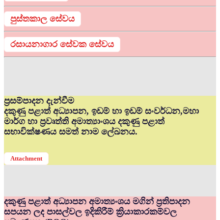
පුස්තකාල සේවය
රසායනාගාර සේවක සේවය
ප්‍රසම්පාදන දැන්වීම
දකුණු පළාත් අධ්‍යාපන, ඉඩම් හා ඉඩම් සංවර්ධන,මහා
මාර්ග හා ප්‍රවෘත්ති අමාත්‍යාංශය දකුණු පළාත්
සභාවික්ෂණය සමත් නාම ලේඛනය.
Attachment
දකුණු පළාත් අධ්‍යාපන අමාත්‍යංශය මගින් ප්‍රතිපාදන
සපයන ලද පාසල්වල ඉදිකිරීම් ක්‍රියාකාරකම්වල