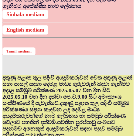
ගැනීමට අපේක්ෂිත නාම ලේඛනය
Sinhala mediam
English mediam
Tamil mediam
දකුණු පළාත තුල පදිංචි අයදුම්කරුවන් වෙත දකුණු පළාත්
සභා පාසල් සඳහා දෙමළ මාධ්‍ය ගුරුවරුන් බඳවා ගැනීමට
අදාළ සම්මුඛ පරීක්ෂණ 2025.05.07 වන දින සිට
2025.05.10 වන දින දක්වා පෙ.ව.9.00 සිට අමාත්‍යාංශ
සංකීර්ණයේ දී පැවැත්වේ.දකුණු පළාත තුල පදිංචි සම්මුඛ
පරීක්ෂණය සඳහා කැඳවන ලද දෙමළ මාධ්‍ය
අයදුම්කරුවන්ගේ නාම ලේඛනය හා සම්මුඛ පරීක්ෂණ
වේලාව පහතින් දක්වමි.පවතින පුරප්පාඩු සංඛ්‍යාව
පදනම්ව අනෙකුත් අයඳුම්කරුවන් සඳහා පසුව සම්මුඛ
පරීක්ෂණ පැවැත්වෙනු ඇත.