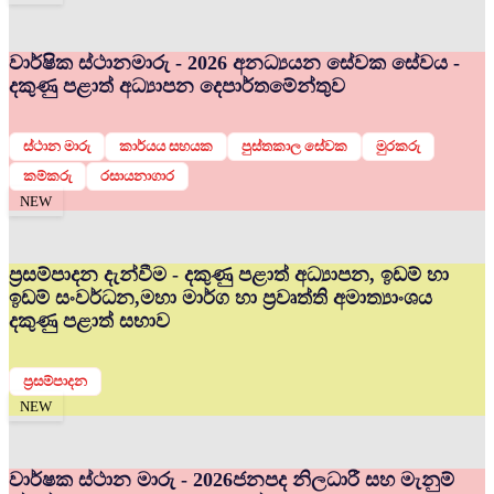
වාර්ෂික ස්ථානමාරු - 2026 අනධ්‍යයන සේවක සේවය -
දකුණු පළාත් අධ්‍යාපන දෙපාර්තමේන්තුව
ස්ථාන මාරු
කාර්යය සහයක
පුස්තකාල සේවක
මුරකරු
කම්කරු
රසායනාගාර
NEW
ප්‍රසම්පාදන දැන්වීම - දකුණු පළාත් අධ්‍යාපන, ඉඩම් හා
ඉඩම් සංවර්ධන,මහා මාර්ග හා ප්‍රවෘත්ති අමාත්‍යාංශය
දකුණු පළාත් සභාව
ප්‍රසම්පාදන
NEW
වාර්ෂක ස්ථාන මාරු - 2026
ජනපද නිලධාරී සහ මැනුම්