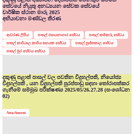
සේවයේ නියුතු අනධ්‍යයන සේවක සේවයේ
වාර්ෂික ස්ථාන මාරු 2025
අභියාචනා මණ්ඩල තීරණ
ආවරණ ලිපිය
පාසල් රසායනාගාර සේවය
පාසල් කම්කරු සේවය
පාසල් කාර්යාල කාර්ය සහයක සේවය
පාසල් පුස්තකාල සේවය
පාසල් මුර සේවය සේවය
දකුණු පළාත් පාසල් වල පවතින විදුහල්පති, නියෝජ්‍ය
විදුහල්පති , යන විදුහල්පති පුරප්පාඩු සඳහා තෝරාපත්කර
ගැනීමේ සම්මුඛ පරීක්ෂණ්‍ය 2025/05/26.27.28 (සංශෝධන
02)
Attachment