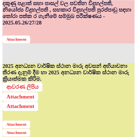
දකුණු පළාත් සභා පාසල් වල පවතින විදුහල්පති,
නියෝජ්‍ය විදුහල්පති , සහකාර විදුහල්පති පුරප්පාඩු සඳහා
තෝරා පත්ක ර ගැනීමේ සම්මුඛ පරීක්ෂණය -
2025.05.26/27/28
Attachment
2025 අනධ්‍යන වාර්ෂික ස්ථාන මාරු අවසන් අභියාචනා
තීරණ දැනුම් දීම හා 2025 අනධ්‍යන වාර්ෂික ස්ථාන මාරු
ක්‍රියාත්මක කිරිම.
ආවරණ ලිපිය
Attachment
Attachment
Attachment
Attachment