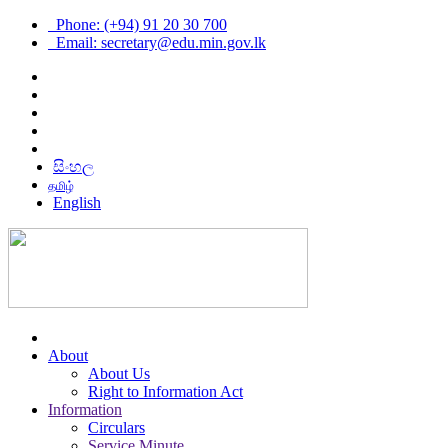
Phone: (+94) 91 20 30 700
Email: secretary@edu.min.gov.lk
සිංහල
தமிழ்
English
About
About Us
Right to Information Act
Information
Circulars
Service Minute