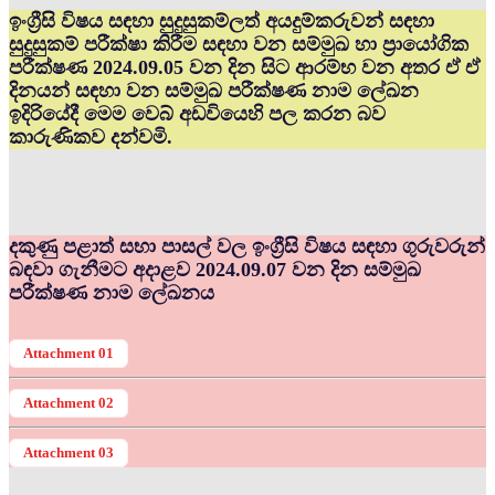
ඉංග්‍රීසි විෂය සඳහා සුදුසුකම්ලත් අයදුම්කරුවන් සඳහා
සුදුසුකම් පරීක්ෂා කිරීම සඳහා වන සම්මුඛ හා ප්‍රායෝගික
පරීක්ෂණ 2024.09.05 වන දින සිට ආරම්භ වන අතර ඒ ඒ
දිනයන් සඳහා වන සම්මුඛ පරීක්ෂණ නාම ලේඛන
ඉදිරියේදී මෙම වෙබ් අඩවියෙහි පල කරන බව
කාරුණිකව දන්වමි.
දකුණු පළාත් සභා පාසල් වල ඉංග්‍රීසි විෂය සඳහා ගුරුවරුන්
බඳවා ගැනීමට අදාළව 2024.09.07 වන දින සම්මුඛ
පරීක්ෂණ නාම ලේඛනය
Attachment 01
Attachment 02
Attachment 03