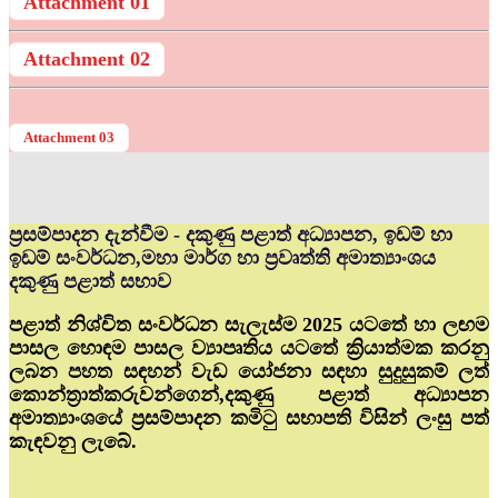
Attachment 01
Attachment 02
Attachment 03
ප්‍රසම්පාදන දැන්වීම - දකුණු පළාත් අධ්‍යාපන, ඉඩම් හා
ඉඩම් සංවර්ධන,මහා මාර්ග හා ප්‍රවෘත්ති අමාත්‍යාංශය
දකුණු පළාත් සභාව
පළාත් නිශ්චිත සංවර්ධන සැලැස්ම 2025 යටතේ හා ලඟම
පාසල හොඳම පාසල ව්‍යාපෘතිය යටතේ ක්‍රියාත්මක කරනු
ලබන පහත සඳහන් වැඩ යෝජනා සඳහා සුදුසුකම් ලත්
කොන්ත්‍රාත්කරුවන්ගෙන්,දකුණු පළාත් අධ්‍යාපන
අමාත්‍යාංශයේ ප්‍රසම්පාදන කමිටු සභාපති විසින් ලංසු පත්
කැඳවනු ලැබේ.