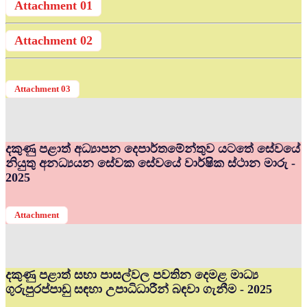
Attachment 01
Attachment 02
Attachment 03
දකුණු පළාත් අධ්‍යාපන දෙපාර්තමේන්තුව යටතේ සේවයේ
නියුතු අනධ්‍යයන සේවක සේවයේ වාර්ෂික ස්ථාන මාරු -
2025
Attachment
දකුණු පළාත් සභා පාසල්වල පවතින දෙමළ මාධ්‍ය
ගුරුපුරප්පාඩු සඳහා උපාධිධාරීන් බඳවා ගැනීම - 2025