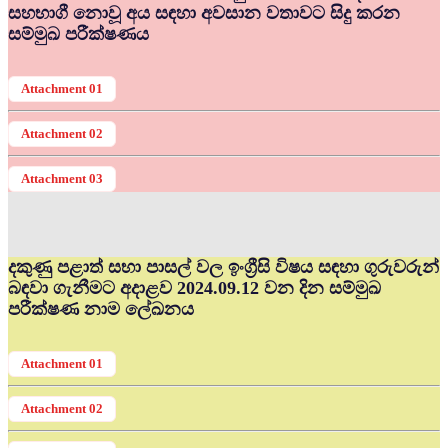
සහභාගී නොවූ අය සඳහා අවසාන වතාවට සිදු කරන
සම්මුඛ පරීක්ෂණය
Attachment 01
Attachment 02
Attachment 03
දකුණු පළාත් සභා පාසල් වල ඉංග්‍රීසි විෂය සඳහා ගුරුවරුන්
බඳවා ගැනීමට අදාළව 2024.09.12 වන දින සම්මුඛ
පරීක්ෂණ නාම ලේඛනය
Attachment 01
Attachment 02