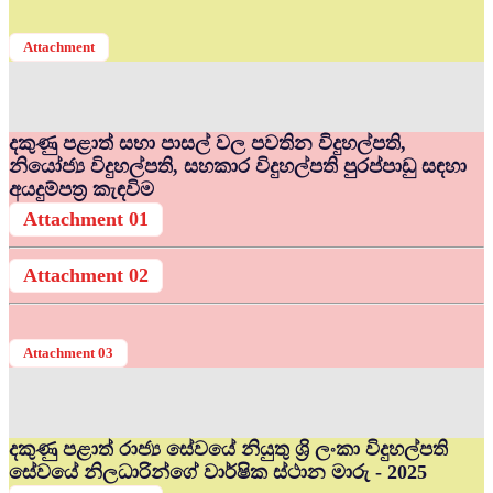
Attachment
දකුණු පළාත් සභා පාසල් වල පවතින විදුහල්පති,
නියෝජ්‍ය විදුහල්පති, සහකාර විදුහල්පති පුරප්පාඩු සඳහා
අයදුම්පත්‍ර කැඳවිම
Attachment 01
Attachment 02
Attachment 03
දකුණු පළාත් රාජ්‍ය සේවයේ නියුතු ශ්‍රි ලංකා විදුහල්පති
සේවයේ නිලධාරින්ගේ වාර්ෂික ස්ථාන මාරු - 2025