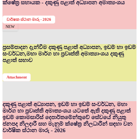
ක්ෂේත්‍ර සහායක - දකුණු පළාත් අධ්‍යාපන අමාත්‍යංශය
වාර්ෂක ස්ථාන මාරු - 2026
NEW
ප්‍රසම්පාදන දැන්වීම දකුණු පළාත් අධ්‍යාපන, ඉඩම් හා ඉඩම්
සංවර්ධන,මහා මාර්ග හා ප්‍රවෘත්ති අමාත්‍යාංශය දකුණු
පළාත් සභාව
Attachment
දකුණු පළාත් අධ්‍යාපන, ඉඩම් හා ඉඩම් සංවර්ධන, මහා
මාර්ග හා ප්‍රවෘත්ති අමාත්‍යංශය යටතේ ඇති දකුණු පළාත්
ඉඩම් කොමසාරිස් දෙපාර්තමේන්තුවේ සේවයේ නියුතු
ජනපද නිලදාරී සහ මැනුම් ක්ෂේත්‍ර නිලධාරීන් සඳහා වන
වාර්ෂික ස්ථාන මාරු - 2026