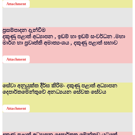
Attachment
ප්‍රසම්පාදන දැන්වීම
දකුණු පළාත් අධ්‍යාපන , ඉඩම් හා ඉඩම් සංවර්ධන .මහා
මාර්ග හා ප්‍රවෘත්ති අමාත්‍යංශය , දකුණු පළාත් සභාව
Attachment
සේවා අනුයුක්ත දීර්ඝ කිරිම- දකුණු පළාත් අධ්‍යාපන
දෙපාර්තමේන්තුවේ අනධ්‍යයන සේවක සේවය
Attachment
දකුණු පළාත් අධ්‍යාපන දෙපාර්තත මේන්තුව යටතේ