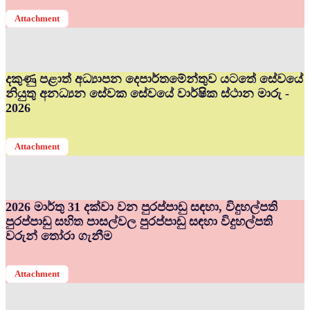
Attachment
දකුණු පළාත් අධ්‍යාපන දෙපාර්තමේන්තුව යටතේ සේවයේ
නියුතු අනධ්‍යන සේවක සේවයේ වාර්ෂික ස්ථාන මාරු -
2026
Attachment
2026 මාර්තු 31 දක්වා වන පුරප්පාඩු සඳහා, විදුහල්පති
පුරප්පාඩු සහිත පාසල්වල පුරප්පාඩු සඳහා විදුහල්පති
වරුන් තෝරා ගැනීම
Attachment