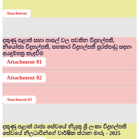
Attachment
දකුණු පළාත් සභා පාසල් වල පවතින විදුහල්පති,
නියෝජ්‍ය විදුහල්පති, සහකාර විදුහල්පති පුරප්පාඩු සඳහා
අයදුම්පත්‍ර කැඳවිම
Attachment 01
Attachment 02
Attachment 03
දකුණු පළාත් රාජ්‍ය සේවයේ නියුතු ශ්‍රි ලංකා විදුහල්පති
සේවයේ නිලධාරින්ගේ වාර්ෂික ස්ථාන මාරු - 2025