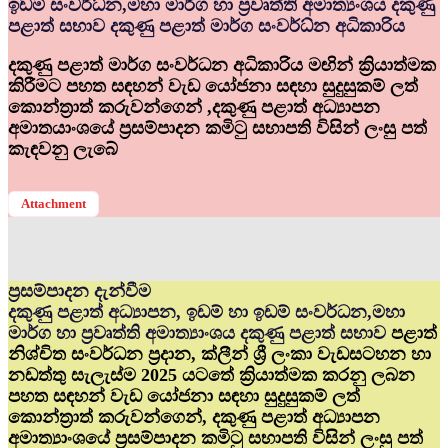
ඉඩම් සංවර්ධ්‍න,මහා මාර්ග හා ප්‍රවෘත්ති අමාත්‍යංශය දකුණු
පළාත් සභාව දකුණු පළාත් මාර්ග සංවර්ධ්‍න අධිකාරිය
දකුණු පළාත් මාර්ග සංවර්ධන අධිකාරිය මඟින් ක්‍රියාත්මක
කිරීමට පහත සඳහන් වැඩ යෝජනා සඳහා සුදුසුකම් ලත්
කොන්ත්‍රාත් කරුවන්ගෙන් ,දකුණු පළාත් අධ්‍යාපන
අමාතයාංශයේ ප්‍රසම්පාදන කමිටු සභාපති විසින් ලංසු පත්
කැඳවනු ලැබේ
Attachment
ප්‍රසම්පාදන දැන්වීම
දකුණු පළාත් අධ්‍යාපන, ඉඩම් හා ඉඩම් සංවර්ධන,මහා
මාර්ග හා ප්‍රවෘත්ති අමාත්‍යාංශය දකුණු පළාත් සභාව
පළාත්
නිශ්චිත සංවර්ධන ප්‍රදාන, ක්ලීන් ශ්‍රී ලංකා වැඩසටහන හා
නඩත්තු සැලැස්ම 2025 යටතේ ක්‍රියාත්මක කරනු ලබන
පහත සඳහන් වැඩ යෝජනා සඳහා සුදුසුකම් ලත්
කොන්ත්‍රාත් කරුවන්ගෙන්, දකුණු පළාත් අධ්‍යාපන
අමාත්‍යාංශයේ ප්‍රසම්පාදන කමිටු සභාපති විසින් ලංසු පත්