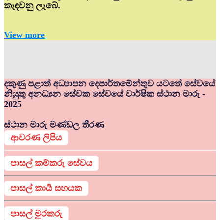
කැඳවනු ලැබේ.
View more
දකුණු පළාත් අධ්‍යාපන දෙපාර්තමේන්තුව යටතේ සේවයේ
නියුතු අනධ්‍යන සේවක සේවයේ වාර්ෂික ස්ථාන මාරු -
2025
ස්ථාන මාරු මණ්ඩල තීරණ
ආවරණ ලිපිය
පාසල් කම්කරු සේවය
පාසල් කාර්‍ය සහයක
පාසල් මුරකරු