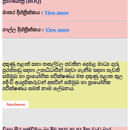
ප්‍රමාණපත්‍ර (BOQ)
මාතර දිස්ත්‍රික්කය :
View more
ගාල්ල දිස්ත්‍රික්කය :
View more
දකුණු පළාත් සභා පාසල්වල පවතින දෙමළ මාධ්‍ය ගුරු
පුරප්පාඩු සඳහා උපාධිධාරීන් බඳවා ගැනීම සඳහා පැවති
සම්මුඛ හා ප්‍රායෝගික පරික්ෂණය මත දකුණු පළාත තුල
පදිංචි අයදුම්කරුවන් අතරින් සම්මුඛ හා ප්‍රායෝගික
පරික්ෂණය සමත් නාම ලේඛනය.
Attachment
විද්‍යා පීඨ පත්වීම්ල බා දීම 2025.05.02 දින වැඩ බාර