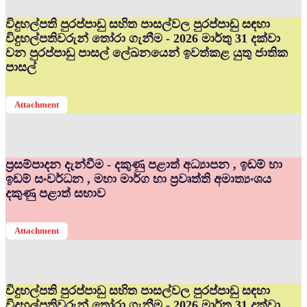
විදුහල්පති පුරප්පාඩු සහිත පාසල්වල පුරප්පාඩු සඳහා
විදුහල්පතිවරුන් තෝරා ගැනීම - 2026 මාර්තු 31 දක්වා
වන පුරප්පාඩු පාසල් ලේඛනයෙන් ඉවත්කළ යුතු ජාතික
පාසල්
Attachment
ප්‍රසම්පාදන දැන්වීම - දකුණු පළාත් අධ්‍යාපන , ඉඩම් හා
ඉඩම් සංවර්ධන , මහා මාර්ග හා ප්‍රවෘත්ති අමාත්‍යංශය
දකුණු පළාත් සභාව
Attachment
විදුහල්පති පුරප්පාඩු සහිත පාසල්වල පුරප්පාඩු සඳහා
විදුහල්පතිවරුන් තෝරා ගැනීම - 2026 මාර්තු 31 දක්වා