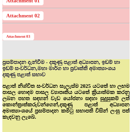
Attachment 01
Attachment 02
Attachment 03
ප්‍රසම්පාදන දැන්වීම - දකුණු පළාත් අධ්‍යාපන, ඉඩම් හා
ඉඩම් සංවර්ධන,මහා මාර්ග හා ප්‍රවෘත්ති අමාත්‍යාංශය
දකුණු පළාත් සභාව
පළාත් නිශ්චිත සංවර්ධන සැලැස්ම 2025 යටතේ හා ලඟම
පාසල හොඳම පාසල ව්‍යාපෘතිය යටතේ ක්‍රියාත්මක කරනු
ලබන පහත සඳහන් වැඩ යෝජනා සඳහා සුදුසුකම් ලත්
කොන්ත්‍රාත්කරුවන්ගෙන්,දකුණු පළාත් අධ්‍යාපන
අමාත්‍යාංශයේ ප්‍රසම්පාදන කමිටු සභාපති විසින් ලංසු පත්
කැඳවනු ලැබේ.