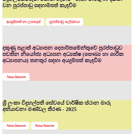
වන පුරප්පාඩු සඳහාම්පත් කැඳවීම
අයදුම්පත් හා උපදෙස්
පුරප්පාඩු ලේඛනය
දකුණු පළාත් අධ්‍යාපන දෙපාර්තමේන්තුවේ පුරප්පාඩුව
පවතින නියෝජ්‍ය අධ්‍යපන අධ්‍යක්ෂ (සෞඛ්‍ය හා ශාරික
අධ්‍යාපනය) තනතුර සඳහා අයදුම්පත් කැඳවීම
Attachment
ශ්‍රි ලංකා විදුහල්පති සේවයේ වාර්ෂික ස්ථාන මාරු
අභියාචනා මණ්ඩල තීරණ - 2025
Attachment
Attachment