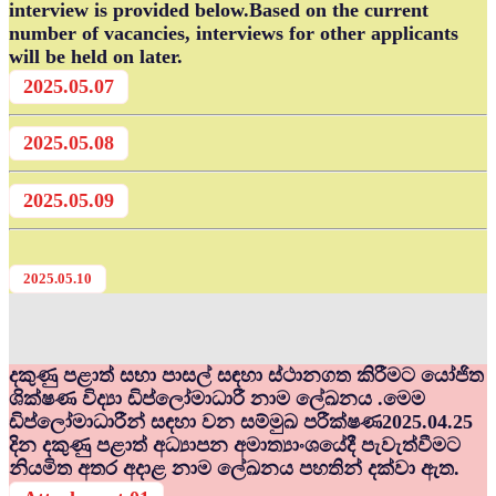
interview is provided below.Based on the current
number of vacancies, interviews for other applicants
will be held on later.
2025.05.07
2025.05.08
2025.05.09
2025.05.10
දකුණු පළාත් සභා පාසල් සඳහා ස්ථානගත කිරීමට යෝජිත
ශික්ෂණ විද්‍යා ඩිප්ලෝමාධාරී නාම ලේඛනය .මෙම
ඩිප්ලෝමාධාරීන් සඳහා වන සම්මුඛ පරීක්ෂණ2025.04.25
දින දකුණු පළාත් අධ්‍යාපන අමාත්‍යාංශයේදී පැවැත්වීමට
නියමිත අතර අදාළ නාම ලේඛනය පහතින් දක්වා ඇත.