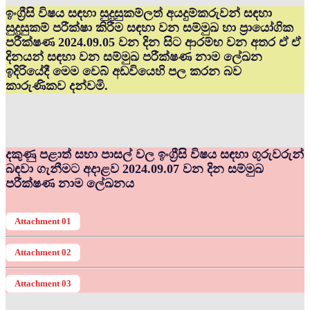
ඉංග්‍රීසි විෂය සඳහා සුදුසුකම්ලත් අයදුම්කරුවන් සඳහා
සුදුසුකම් පරීක්ෂා කිරීම සඳහා වන සම්මුඛ හා ප්‍රායෝගික
පරීක්ෂණ 2024.09.05 වන දින සිට ආරම්භ වන අතර ඒ ඒ
දිනයන් සඳහා වන සම්මුඛ පරීක්ෂණ නාම ලේඛන
ඉදිරියේදී මෙම වෙබ් අඩවියෙහි පල කරන බව
කාරුණිකව දන්වමි.
දකුණු පළාත් සභා පාසල් වල ඉංග්‍රීසි විෂය සඳහා ගුරුවරුන්
බඳවා ගැනීමට අදාළව 2024.09.07 වන දින සම්මුඛ
පරීක්ෂණ නාම ලේඛනය
Attachment 01
Attachment 02
Attachment 03