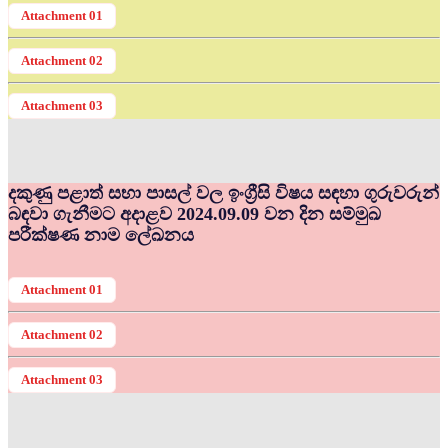
Attachment 01
Attachment 02
Attachment 03
දකුණු පළාත් සභා පාසල් වල ඉංග්‍රීසි විෂය සඳහා ගුරුවරුන්
බඳවා ගැනීමට අදාළව 2024.09.09 වන දින සම්මුඛ
පරීක්ෂණ නාම ලේඛනය
Attachment 01
Attachment 02
Attachment 03