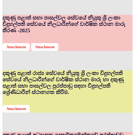
දකුණු පළාත් සභා පාසල්වල සේවයේ නියුතු ශ්‍රි ලංකා
විදුහල්පති සේවයේ නිලධාරීන්ගේ වාර්ෂික ස්ථාන මාරු
තීරණ -2025
Attachment
Attachment
දකුණු පළාත් රාජ්‍ය සේවයේ නියුතු ශ්‍රි ලංකා විදුහල්පති
සේවයේ නිලධාරීන්ගේ වාර්ෂික ස්ථාන මාරු හා දකුණු
පළාත් සභා පාසල්වල පුරප්පාඩු සඳහා විදුහල්පති
ශ්‍රේණිධාරීන් ස්ථානගත කිරීම.
Attachment