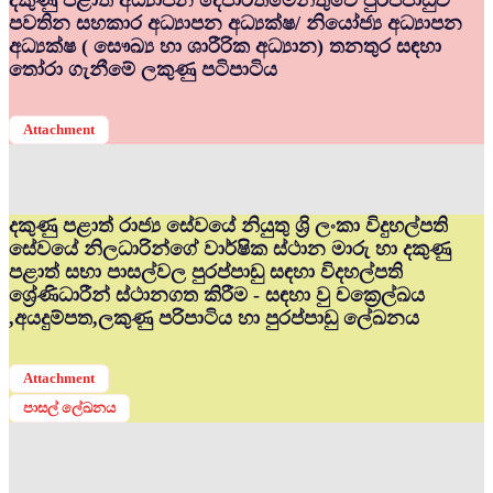
දකුණු පළාත් අධ්‍යාපන දෙපාර්තමේන්තුවේ පුරප්පාඩුව
පවතින සහකාර අධ්‍යාපන අධ්‍යක්ෂ/ නියෝජ්‍ය අධ්‍යාපන
අධ්‍යක්ෂ ( සෞඛ්‍ය හා ශාරීරික අධ්‍යාන) තනතුර සඳහා
තෝරා ගැනීමේ ලකුණු පටිපාටිය
Attachment
දකුණු පළාත් රාජ්‍ය සේවයේ නියුතු ශ්‍රි ලංකා විදුහල්පති
සේවයේ නිලධාරින්ගේ වාර්ෂික ස්ථාන මාරු හා දකුණු
පළාත් සභා පාසල්වල පුරප්පාඩු සඳහා විදහල්පති
ශ්‍රේණිධාරීන් ස්ථානගත කිරීම - සඳහා වු චක්‍රෙල්ඛය
,අයදුම්පත,ලකුණු පරිපාටිය හා පුරප්පාඩු ලේඛනය
Attachment
පාසල් ලේඛනය