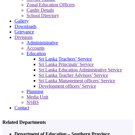
Zonal Education Officers
Cardre Details
School Directory
Gallery
Downloads
Grievance
Divisions
Admininistrative
Accounts
Education
Sri Lanka Teachers’ Service
Sri Lanka Principals’ Service
Sri Lanka Education Administrative Service
Sri Lanka Teacher Advisors’ Service
Sri Lanka Management officers’ Service
Development officers’ Service
Planning
Media Unit
NSBS
Contact
Related Departments
Department of Education – Southern Province