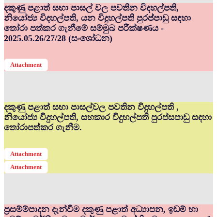
දකුණු පළාත් සභා පාසල් වල පවතින විදහල්පති,
නියෝජ්‍ය විදහල්පති, යන විදුහල්පති පුරප්පාඩු සඳහා
තෝරා පත්කර ගැනීමේ සම්මුඛ පරීක්ෂණය -
2025.05.26/27/28 (සංශෝධන)
Attachment
දකුණු පළාත් සභා පාසල්වල පවතින විදුහල්පති ,
නියෝජ්‍ය විදුහල්පති, සහකාර විදුහල්පති පුරප්සපාඩු සඳහා
තෝරාපත්කර ගැනීම.
Attachment
Attachment
ප්‍රසම්ම්පාදන දැන්වීම දකුණු පළාත් අධ්‍යාපන, ඉඩම් හා