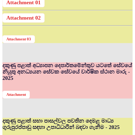
Attachment 01
Attachment 02
Attachment 03
දකුණු පළාත් අධ්‍යාපන දෙපාර්තමේන්තුව යටතේ සේවයේ
නියුතු අනධ්‍යයන සේවක සේවයේ වාර්ෂික ස්ථාන මාරු -
2025
Attachment
දකුණු පළාත් සභා පාසල්වල පවතින දෙමළ මාධ්‍ය
ගුරුපුරප්පාඩු සඳහා උපාධිධාරීන් බඳවා ගැනීම - 2025