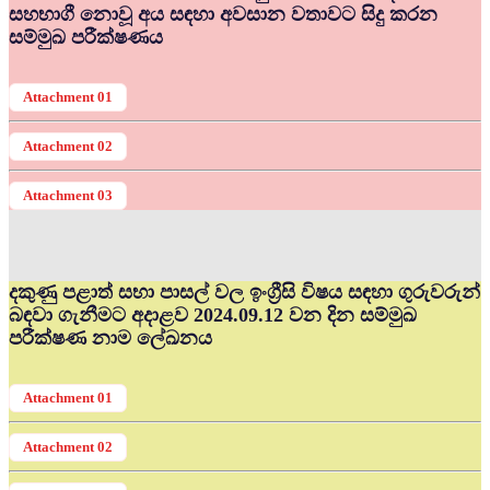
සහභාගී නොවූ අය සඳහා අවසාන වතාවට සිදු කරන
සම්මුඛ පරීක්ෂණය
Attachment 01
Attachment 02
Attachment 03
දකුණු පළාත් සභා පාසල් වල ඉංග්‍රීසි විෂය සඳහා ගුරුවරුන්
බඳවා ගැනීමට අදාළව 2024.09.12 වන දින සම්මුඛ
පරීක්ෂණ නාම ලේඛනය
Attachment 01
Attachment 02