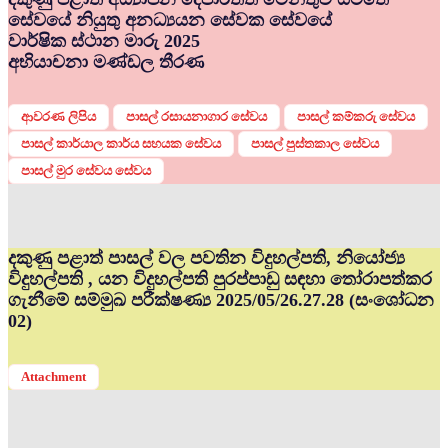
සේවයේ නියුතු අනධ්‍යයන සේවක සේවයේ
වාර්ෂික ස්ථාන මාරු 2025
අභියාචනා මණ්ඩල තීරණ
ආවරණ ලිපිය
පාසල් රසායනාගාර සේවය
පාසල් කම්කරු සේවය
පාසල් කාර්යාල කාර්ය සහයක සේවය
පාසල් පුස්තකාල සේවය
පාසල් මුර සේවය සේවය
දකුණු පළාත් පාසල් වල පවතින විදුහල්පති, නියෝජ්‍ය
විදුහල්පති , යන විදුහල්පති පුරප්පාඩු සඳහා තෝරාපත්කර
ගැනීමේ සම්මුඛ පරීක්ෂණ්‍ය 2025/05/26.27.28 (සංශෝධන
02)
Attachment