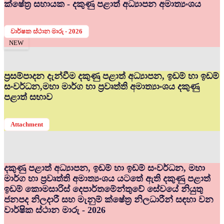
ක්ෂේත්‍ර සහායක - දකුණු පළාත් අධ්‍යාපන අමාත්‍යංශය
වාර්ෂක ස්ථාන මාරු - 2026
NEW
ප්‍රසම්පාදන දැන්වීම දකුණු පළාත් අධ්‍යාපන, ඉඩම් හා ඉඩම්
සංවර්ධන,මහා මාර්ග හා ප්‍රවෘත්ති අමාත්‍යාංශය දකුණු
පළාත් සභාව
Attachment
දකුණු පළාත් අධ්‍යාපන, ඉඩම් හා ඉඩම් සංවර්ධන, මහා
මාර්ග හා ප්‍රවෘත්ති අමාත්‍යංශය යටතේ ඇති දකුණු පළාත්
ඉඩම් කොමසාරිස් දෙපාර්තමේන්තුවේ සේවයේ නියුතු
ජනපද නිලදාරී සහ මැනුම් ක්ෂේත්‍ර නිලධාරීන් සඳහා වන
වාර්ෂික ස්ථාන මාරු - 2026