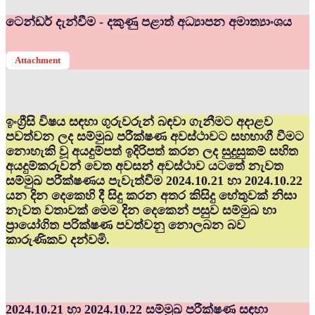
ටෙන්ඩර් දැන්වීම - දකුණු පළාත් අධ්‍යාපන අමාත්‍යාංශය
Attachment
ඉංග්‍රීසි විෂය සඳහා ගුරුවරුන් බඳවා ගැනීමට අදාළව
පවත්වන ලද සම්මුඛ පරීක්ෂණ අවස්ථාවට සහභාගී වීමට
නොහැකි වූ අයදුම්පත් ඉදිරිපත් කරන ලද සුදුසුකම් සහිත
අයදුම්කරුවන් වෙත අවසන් අවස්ථාව යටතේ නැවත
සම්මුඛ පරීක්ෂණය පැවැත්වීම 2024.10.21 හා 2024.10.22
යන දින දෙකෙහි දී සිදු කරන අතර කිසිදු හේතුවක් නිසා
නැවත වතාවක් මෙම දින දෙකෙන් පසුව සම්මුඛ හා
ප්‍රායෝගිත පරික්ෂණ පවත්වනු නොලබන බව
කාරුණිකව දන්වමි.
2024.10.21 හා 2024.10.22 සම්මුඛ පරීක්ෂණ සඳහා