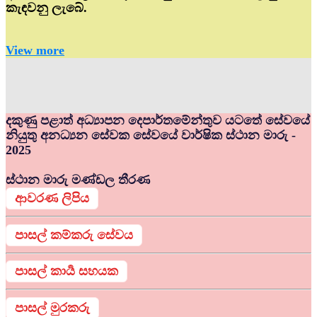
කැඳවනු ලැබේ.
View more
දකුණු පළාත් අධ්‍යාපන දෙපාර්තමේන්තුව යටතේ සේවයේ
නියුතු අනධ්‍යන සේවක සේවයේ වාර්ෂික ස්ථාන මාරු -
2025
ස්ථාන මාරු මණ්ඩල තීරණ
ආවරණ ලිපිය
පාසල් කම්කරු සේවය
පාසල් කාර්‍ය සහයක
පාසල් මුරකරු