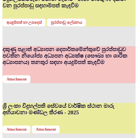
වන පුරප්පාඩු සඳහාම්පත් කැඳවීම
අයදුම්පත් හා උපදෙස්
පුරප්පාඩු ලේඛනය
දකුණු පළාත් අධ්‍යාපන දෙපාර්තමේන්තුවේ පුරප්පාඩුව
පවතින නියෝජ්‍ය අධ්‍යපන අධ්‍යක්ෂ (සෞඛ්‍ය හා ශාරික
අධ්‍යාපනය) තනතුර සඳහා අයදුම්පත් කැඳවීම
Attachment
ශ්‍රි ලංකා විදුහල්පති සේවයේ වාර්ෂික ස්ථාන මාරු
අභියාචනා මණ්ඩල තීරණ - 2025
Attachment
Attachment