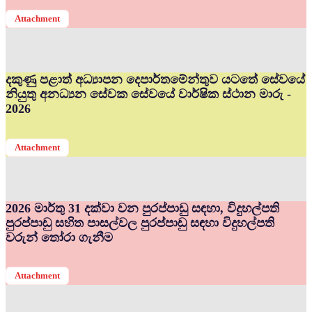
Attachment
දකුණු පළාත් අධ්‍යාපන දෙපාර්තමේන්තුව යටතේ සේවයේ
නියුතු අනධ්‍යන සේවක සේවයේ වාර්ෂික ස්ථාන මාරු -
2026
Attachment
2026 මාර්තු 31 දක්වා වන පුරප්පාඩු සඳහා, විදුහල්පති
පුරප්පාඩු සහිත පාසල්වල පුරප්පාඩු සඳහා විදුහල්පති
වරුන් තෝරා ගැනීම
Attachment