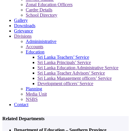
Zonal Education Officers
Cardre Details
School Directory
Gallery
Downloads
Grievance
Divisions
Admininistrative
Accounts
Education
Sri Lanka Teachers’ Service
Sri Lanka Principals’ Service
Sri Lanka Education Administrative Service
Sri Lanka Teacher Advisors’ Service
Sri Lanka Management officers’ Service
Development officers’ Service
Planning
Media Unit
NSBS
Contact
Related Departments
Department of Education – Southern Province