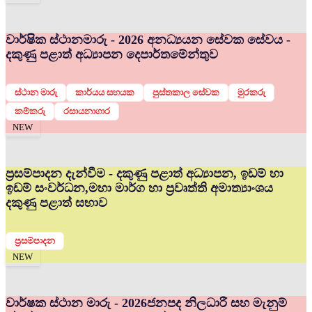
වාර්ෂික ස්ථානමාරු - 2026 අනධ්‍යයන සේවක සේවය -
දකුණු පළාත් අධ්‍යාපන දෙපාර්තමේන්තුව
ස්ථාන මාරු
කාර්යය සහයක
පුස්තකාල සේවක
මුරකරු
කම්කරු
රසායනාගාර
NEW
ප්‍රසම්පාදන දැන්වීම - දකුණු පළාත් අධ්‍යාපන, ඉඩම් හා
ඉඩම් සංවර්ධන,මහා මාර්ග හා ප්‍රවෘත්ති අමාත්‍යාංශය
දකුණු පළාත් සභාව
ප්‍රසම්පාදන
NEW
වාර්ෂක ස්ථාන මාරු - 2026
ජනපද නිලධාරී සහ මැනුම්