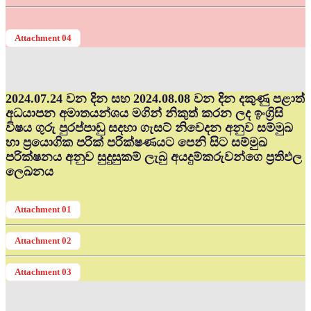
Attachment 04
2024.07.24 වන දින සහ 2024.08.08 වන දින දකුණු පළාත්
අධ‍යාපන අමාතයන්ශය මගින් නිකුත් කරන ලද ඉංග්‍රිසි
විෂය ගුරු පුරප්පාඩු සදහා ගැසට් නිවෙදන අනුව සම්මුඛ
හා ප්‍රයොගික පරික් පරික්ෂණයට පෙනි සිට සම්මුඛ
පරික්ෂනය අනුව සුදුසුකම් ලැබු අයදුම්කරුවන්ගෙ ප්‍රතිඵල
ලෙඛනය
Attachment 01
Attachment 02
Attachment 03