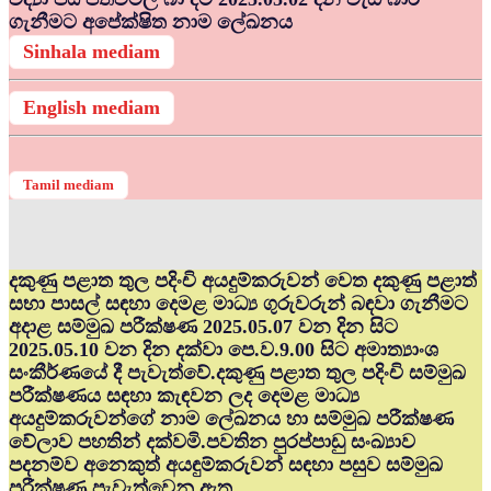
ගැනීමට අපේක්ෂිත නාම ලේඛනය
Sinhala mediam
English mediam
Tamil mediam
දකුණු පළාත තුල පදිංචි අයදුම්කරුවන් වෙත දකුණු පළාත්
සභා පාසල් සඳහා දෙමළ මාධ්‍ය ගුරුවරුන් බඳවා ගැනීමට
අදාළ සම්මුඛ පරීක්ෂණ 2025.05.07 වන දින සිට
2025.05.10 වන දින දක්වා පෙ.ව.9.00 සිට අමාත්‍යාංශ
සංකීර්ණයේ දී පැවැත්වේ.දකුණු පළාත තුල පදිංචි සම්මුඛ
පරීක්ෂණය සඳහා කැඳවන ලද දෙමළ මාධ්‍ය
අයදුම්කරුවන්ගේ නාම ලේඛනය හා සම්මුඛ පරීක්ෂණ
වේලාව පහතින් දක්වමි.පවතින පුරප්පාඩු සංඛ්‍යාව
පදනම්ව අනෙකුත් අයඳුම්කරුවන් සඳහා පසුව සම්මුඛ
පරීක්ෂණ පැවැත්වෙනු ඇත.