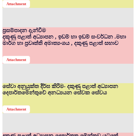
Attachment
ප්‍රසම්පාදන දැන්වීම
දකුණු පළාත් අධ්‍යාපන , ඉඩම් හා ඉඩම් සංවර්ධන .මහා
මාර්ග හා ප්‍රවෘත්ති අමාත්‍යංශය , දකුණු පළාත් සභාව
Attachment
සේවා අනුයුක්ත දීර්ඝ කිරිම- දකුණු පළාත් අධ්‍යාපන
දෙපාර්තමේන්තුවේ අනධ්‍යයන සේවක සේවය
Attachment
දකුණු පළාත් අධ්‍යාපන දෙපාර්තත මේන්තුව යටතේ