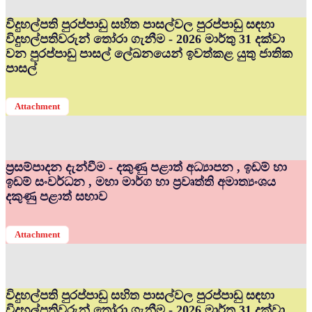
විදුහල්පති පුරප්පාඩු සහිත පාසල්වල පුරප්පාඩු සඳහා
විදුහල්පතිවරුන් තෝරා ගැනීම - 2026 මාර්තු 31 දක්වා
වන පුරප්පාඩු පාසල් ලේඛනයෙන් ඉවත්කළ යුතු ජාතික
පාසල්
Attachment
ප්‍රසම්පාදන දැන්වීම - දකුණු පළාත් අධ්‍යාපන , ඉඩම් හා
ඉඩම් සංවර්ධන , මහා මාර්ග හා ප්‍රවෘත්ති අමාත්‍යංශය
දකුණු පළාත් සභාව
Attachment
විදුහල්පති පුරප්පාඩු සහිත පාසල්වල පුරප්පාඩු සඳහා
විදුහල්පතිවරුන් තෝරා ගැනීම - 2026 මාර්තු 31 දක්වා