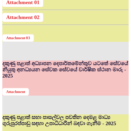
Attachment 01
Attachment 02
Attachment 03
දකුණු පළාත් අධ්‍යාපන දෙපාර්තමේන්තුව යටතේ සේවයේ
නියුතු අනධ්‍යයන සේවක සේවයේ වාර්ෂික ස්ථාන මාරු -
2025
Attachment
දකුණු පළාත් සභා පාසල්වල පවතින දෙමළ මාධ්‍ය
ගුරුපුරප්පාඩු සඳහා උපාධිධාරීන් බඳවා ගැනීම - 2025