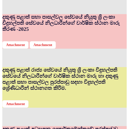
දකුණු පළාත් සභා පාසල්වල සේවයේ නියුතු ශ්‍රි ලංකා
විදුහල්පති සේවයේ නිලධාරීන්ගේ වාර්ෂික ස්ථාන මාරු
තීරණ -2025
Attachment
Attachment
දකුණු පළාත් රාජ්‍ය සේවයේ නියුතු ශ්‍රි ලංකා විදුහල්පති
සේවයේ නිලධාරීන්ගේ වාර්ෂික ස්ථාන මාරු හා දකුණු
පළාත් සභා පාසල්වල පුරප්පාඩු සඳහා විදුහල්පති
ශ්‍රේණිධාරීන් ස්ථානගත කිරීම.
Attachment