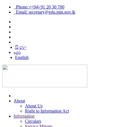
Phone: (+94) 91 20 30 700
Email: secretary@edu.min.gov.lk
සිංහල
தமிழ்
English
About
About Us
Right to Information Act
Information
Circulars
Service Minute