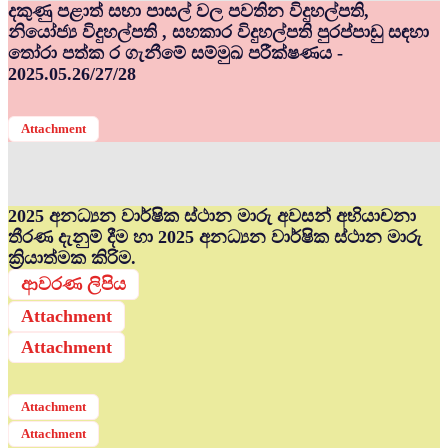
දකුණු පළාත් සභා පාසල් වල පවතින විදුහල්පති,
නියෝජ්‍ය විදුහල්පති , සහකාර විදුහල්පති පුරප්පාඩු සඳහා
තෝරා පත්ක ර ගැනීමේ සම්මුඛ පරීක්ෂණය -
2025.05.26/27/28
Attachment
2025 අනධ්‍යන වාර්ෂික ස්ථාන මාරු අවසන් අභියාචනා
තීරණ දැනුම් දීම හා 2025 අනධ්‍යන වාර්ෂික ස්ථාන මාරු
ක්‍රියාත්මක කිරිම.
ආවරණ ලිපිය
Attachment
Attachment
Attachment
Attachment