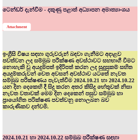
ටෙන්ඩර් දැන්වීම - දකුණු පළාත් අධ්‍යාපන අමාත්‍යාංශය
Attachment
ඉංග්‍රීසි විෂය සඳහා ගුරුවරුන් බඳවා ගැනීමට අදාළව
පවත්වන ලද සම්මුඛ පරීක්ෂණ අවස්ථාවට සහභාගී වීමට
නොහැකි වූ අයදුම්පත් ඉදිරිපත් කරන ලද සුදුසුකම් සහිත
අයදුම්කරුවන් වෙත අවසන් අවස්ථාව යටතේ නැවත
සම්මුඛ පරීක්ෂණය පැවැත්වීම 2024.10.21 හා 2024.10.22
යන දින දෙකෙහි දී සිදු කරන අතර කිසිදු හේතුවක් නිසා
නැවත වතාවක් මෙම දින දෙකෙන් පසුව සම්මුඛ හා
ප්‍රායෝගිත පරික්ෂණ පවත්වනු නොලබන බව
කාරුණිකව දන්වමි.
2024.10.21 හා 2024.10.22 සම්මුඛ පරීක්ෂණ සඳහා