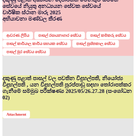
සේවයේ නියුතු අනධ්‍යයන සේවක සේවයේ
වාර්ෂික ස්ථාන මාරු 2025
අභියාචනා මණ්ඩල තීරණ
ආවරණ ලිපිය
පාසල් රසායනාගාර සේවය
පාසල් කම්කරු සේවය
පාසල් කාර්යාල කාර්ය සහයක සේවය
පාසල් පුස්තකාල සේවය
පාසල් මුර සේවය සේවය
දකුණු පළාත් පාසල් වල පවතින විදුහල්පති, නියෝජ්‍ය
විදුහල්පති , යන විදුහල්පති පුරප්පාඩු සඳහා තෝරාපත්කර
ගැනීමේ සම්මුඛ පරීක්ෂණ්‍ය 2025/05/26.27.28 (සංශෝධන
02)
Attachment