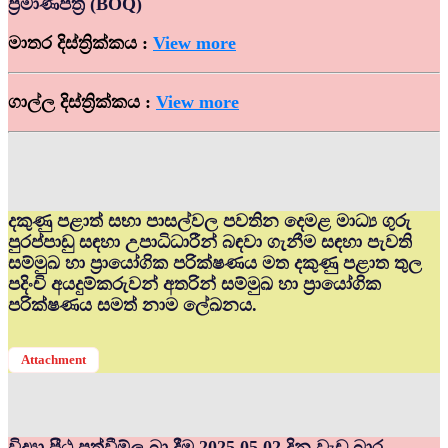
ප්‍රමාණපත්‍ර (BOQ)
මාතර දිස්ත්‍රික්කය :
View more
ගාල්ල දිස්ත්‍රික්කය :
View more
දකුණු පළාත් සභා පාසල්වල පවතින දෙමළ මාධ්‍ය ගුරු
පුරප්පාඩු සඳහා උපාධිධාරීන් බඳවා ගැනීම සඳහා පැවති
සම්මුඛ හා ප්‍රායෝගික පරික්ෂණය මත දකුණු පළාත තුල
පදිංචි අයදුම්කරුවන් අතරින් සම්මුඛ හා ප්‍රායෝගික
පරික්ෂණය සමත් නාම ලේඛනය.
Attachment
විද්‍යා පීඨ පත්වීම්ල බා දීම 2025.05.02 දින වැඩ බාර