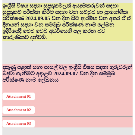
ඉංග්‍රීසි විෂය සඳහා සුදුසුකම්ලත් අයදුම්කරුවන් සඳහා
සුදුසුකම් පරීක්ෂා කිරීම සඳහා වන සම්මුඛ හා ප්‍රායෝගික
පරීක්ෂණ 2024.09.05 වන දින සිට ආරම්භ වන අතර ඒ ඒ
දිනයන් සඳහා වන සම්මුඛ පරීක්ෂණ නාම ලේඛන
ඉදිරියේදී මෙම වෙබ් අඩවියෙහි පල කරන බව
කාරුණිකව දන්වමි.
දකුණු පළාත් සභා පාසල් වල ඉංග්‍රීසි විෂය සඳහා ගුරුවරුන්
බඳවා ගැනීමට අදාළව 2024.09.07 වන දින සම්මුඛ
පරීක්ෂණ නාම ලේඛනය
Attachment 01
Attachment 02
Attachment 03