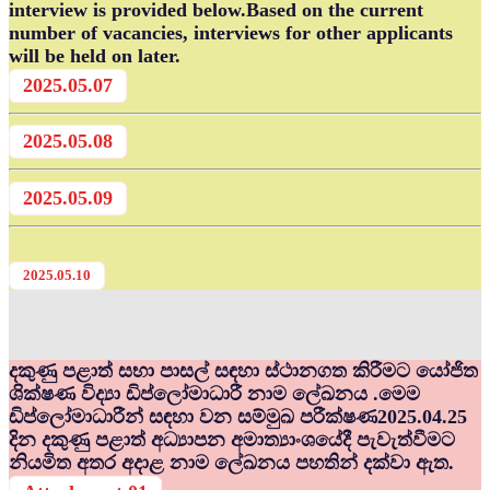
interview is provided below.Based on the current
number of vacancies, interviews for other applicants
will be held on later.
2025.05.07
2025.05.08
2025.05.09
2025.05.10
දකුණු පළාත් සභා පාසල් සඳහා ස්ථානගත කිරීමට යෝජිත
ශික්ෂණ විද්‍යා ඩිප්ලෝමාධාරී නාම ලේඛනය .මෙම
ඩිප්ලෝමාධාරීන් සඳහා වන සම්මුඛ පරීක්ෂණ2025.04.25
දින දකුණු පළාත් අධ්‍යාපන අමාත්‍යාංශයේදී පැවැත්වීමට
නියමිත අතර අදාළ නාම ලේඛනය පහතින් දක්වා ඇත.