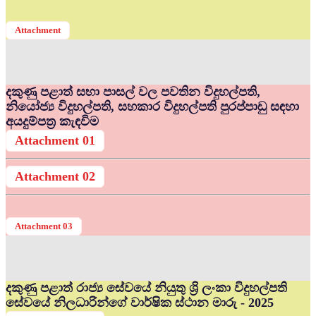
Attachment
දකුණු පළාත් සභා පාසල් වල පවතින විදුහල්පති,
නියෝජ්‍ය විදුහල්පති, සහකාර විදුහල්පති පුරප්පාඩු සඳහා
අයදුම්පත්‍ර කැඳවිම
Attachment 01
Attachment 02
Attachment 03
දකුණු පළාත් රාජ්‍ය සේවයේ නියුතු ශ්‍රි ලංකා විදුහල්පති
සේවයේ නිලධාරින්ගේ වාර්ෂික ස්ථාන මාරු - 2025