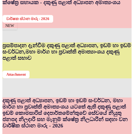
ක්ෂේත්‍ර සහායක - දකුණු පළාත් අධ්‍යාපන අමාත්‍යංශය
වාර්ෂක ස්ථාන මාරු - 2026
NEW
ප්‍රසම්පාදන දැන්වීම දකුණු පළාත් අධ්‍යාපන, ඉඩම් හා ඉඩම්
සංවර්ධන,මහා මාර්ග හා ප්‍රවෘත්ති අමාත්‍යාංශය දකුණු
පළාත් සභාව
Attachment
දකුණු පළාත් අධ්‍යාපන, ඉඩම් හා ඉඩම් සංවර්ධන, මහා
මාර්ග හා ප්‍රවෘත්ති අමාත්‍යංශය යටතේ ඇති දකුණු පළාත්
ඉඩම් කොමසාරිස් දෙපාර්තමේන්තුවේ සේවයේ නියුතු
ජනපද නිලදාරී සහ මැනුම් ක්ෂේත්‍ර නිලධාරීන් සඳහා වන
වාර්ෂික ස්ථාන මාරු - 2026