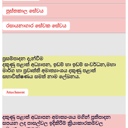
පුස්තකාල සේවය
රසායනාගාර සේවක සේවය
ප්‍රසම්පාදන දැන්වීම
දකුණු පළාත් අධ්‍යාපන, ඉඩම් හා ඉඩම් සංවර්ධන,මහා
මාර්ග හා ප්‍රවෘත්ති අමාත්‍යාංශය දකුණු පළාත්
සභාවික්ෂණය සමත් නාම ලේඛනය.
Attachment
දකුණු පළාත් අධ්‍යාපන අමාත්‍යංශය මගින් ප්‍රතිපාදන
සපයන ලද පාසල්වල ඉදිකිරීම් ක්‍රියාකාරකම්වල