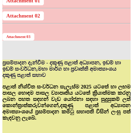
Attachment 01
Attachment 02
Attachment 03
ප්‍රසම්පාදන දැන්වීම - දකුණු පළාත් අධ්‍යාපන, ඉඩම් හා
ඉඩම් සංවර්ධන,මහා මාර්ග හා ප්‍රවෘත්ති අමාත්‍යාංශය
දකුණු පළාත් සභාව
පළාත් නිශ්චිත සංවර්ධන සැලැස්ම 2025 යටතේ හා ලඟම
පාසල හොඳම පාසල ව්‍යාපෘතිය යටතේ ක්‍රියාත්මක කරනු
ලබන පහත සඳහන් වැඩ යෝජනා සඳහා සුදුසුකම් ලත්
කොන්ත්‍රාත්කරුවන්ගෙන්,දකුණු පළාත් අධ්‍යාපන
අමාත්‍යාංශයේ ප්‍රසම්පාදන කමිටු සභාපති විසින් ලංසු පත්
කැඳවනු ලැබේ.