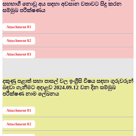
සහභාගී නොවූ අය සඳහා අවසාන වතාවට සිදු කරන
සම්මුඛ පරීක්ෂණය
Attachment 01
Attachment 02
Attachment 03
දකුණු පළාත් සභා පාසල් වල ඉංග්‍රීසි විෂය සඳහා ගුරුවරුන්
බඳවා ගැනීමට අදාළව 2024.09.12 වන දින සම්මුඛ
පරීක්ෂණ නාම ලේඛනය
Attachment 01
Attachment 02