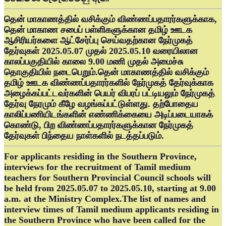
தென் மாகாணத்தில் வசிக்கும் விண்ணப்பதாரர்களுக்காக,
தென் மாகாண சபைப் பள்ளிகளுக்கான தமிழ் ஊடக
ஆசிரியர்களை ஆட்சேர்ப்பு செய்வதற்கான நேர்முகத்
தேர்வுகள் 2025.05.07 முதல் 2025.05.10 வரையிலான
காலப்பகுதியில் காலை 9.00 மணி முதல் அமைச்சு
தொகுதியில் நடைபெறும்.தென் மாகாணத்தில் வசிக்கும்
தமிழ் ஊடக விண்ணப்பதாரர்களில் நேர்முகத் தேர்வுக்காக
அழைக்கப்பட்டவர்களின் பெயர் விபரப் பட்டியலும் நேர்முகத்
தேர்வு நேரமும் கீழே வழங்கப்பட்டுள்ளது. தற்போதைய
காலிப்பணியிடங்களின் எண்ணிக்கையை அடிப்படையாகக்
கொண்டு, பிற விண்ணப்பதாரர்களுக்கான நேர்முகத்
தேர்வுகள் பிந்தைய நாள்களில் நடத்தப்படும்.
For applicants residing in the Southern Province,
interviews for the recruitment of Tamil medium
teachers for Southern Provincial Council schools will
be held from 2025.05.07 to 2025.05.10, starting at 9.00
a.m. at the Ministry Complex.The list of names and
interview times of Tamil medium applicants residing in
the Southern Province who have been called for the