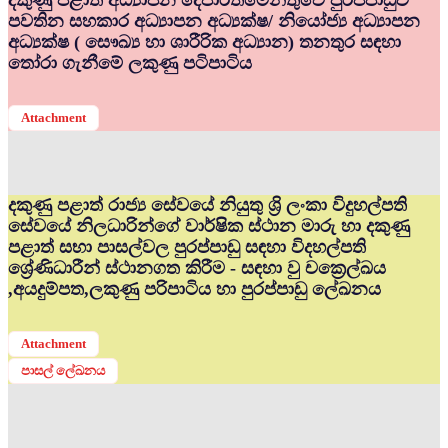
දකුණු පළාත් අධ්‍යාපන දෙපාර්තමේන්තුවේ පුරප්පාඩුව
පවතින සහකාර අධ්‍යාපන අධ්‍යක්ෂ/ නියෝජ්‍ය අධ්‍යාපන
අධ්‍යක්ෂ ( සෞඛ්‍ය හා ශාරීරික අධ්‍යාන) තනතුර සඳහා
තෝරා ගැනීමේ ලකුණු පටිපාටිය
Attachment
දකුණු පළාත් රාජ්‍ය සේවයේ නියුතු ශ්‍රි ලංකා විදුහල්පති
සේවයේ නිලධාරින්ගේ වාර්ෂික ස්ථාන මාරු හා දකුණු
පළාත් සභා පාසල්වල පුරප්පාඩු සඳහා විදහල්පති
ශ්‍රේණිධාරීන් ස්ථානගත කිරීම - සඳහා වු චක්‍රෙල්ඛය
,අයදුම්පත,ලකුණු පරිපාටිය හා පුරප්පාඩු ලේඛනය
Attachment
පාසල් ලේඛනය