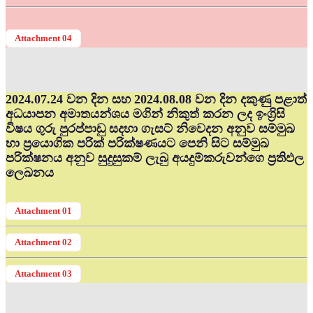
Attachment 04
2024.07.24 වන දින සහ 2024.08.08 වන දින දකුණු පළාත්
අධ‍යාපන අමාතයන්ශය මගින් නිකුත් කරන ලද ඉංග්‍රිසි
විෂය ගුරු පුරප්පාඩු සදහා ගැසට් නිවෙදන අනුව සම්මුඛ
හා ප්‍රයොගික පරික් පරික්ෂණයට පෙනි සිට සම්මුඛ
පරික්ෂනය අනුව සුදුසුකම් ලැබු අයදුම්කරුවන්ගෙ ප්‍රතිඵල
ලෙඛනය
Attachment 01
Attachment 02
Attachment 03