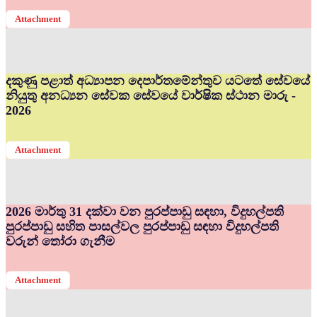
Attachment
දකුණු පළාත් අධ්‍යාපන දෙපාර්තමේන්තුව යටතේ සේවයේ
නියුතු අනධ්‍යන සේවක සේවයේ වාර්ෂික ස්ථාන මාරු -
2026
Attachment
2026 මාර්තු 31 දක්වා වන පුරප්පාඩු සඳහා, විදුහල්පති
පුරප්පාඩු සහිත පාසල්වල පුරප්පාඩු සඳහා විදුහල්පති
වරුන් තෝරා ගැනීම
Attachment