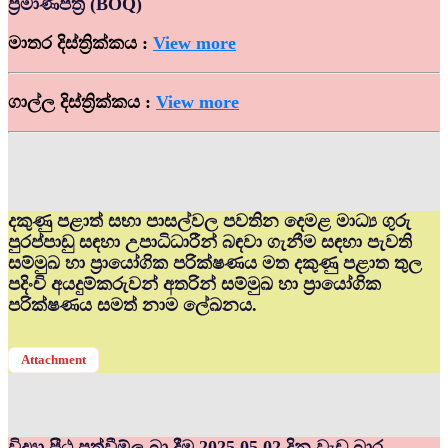
ප්‍රමාණපත්‍ර (BOQ)
මාතර දිස්ත්‍රික්කය :
View more
ගාල්ල දිස්ත්‍රික්කය :
View more
දකුණු පළාත් සභා පාසල්වල පවතින දෙමළ මාධ්‍ය ගුරු
පුරප්පාඩු සඳහා උපාධිධාරීන් බඳවා ගැනීම සඳහා පැවති
සම්මුඛ හා ප්‍රායෝගික පරික්ෂණය මත දකුණු පළාත තුල
පදිංචි අයදුම්කරුවන් අතරින් සම්මුඛ හා ප්‍රායෝගික
පරික්ෂණය සමත් නාම ලේඛනය.
Attachment
විද්‍යා පීඨ පත්වීම්ල බා දීම 2025.05.02 දින වැඩ බාර