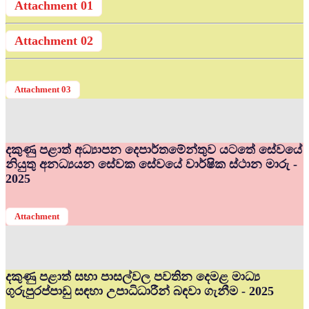
Attachment 01
Attachment 02
Attachment 03
දකුණු පළාත් අධ්‍යාපන දෙපාර්තමේන්තුව යටතේ සේවයේ
නියුතු අනධ්‍යයන සේවක සේවයේ වාර්ෂික ස්ථාන මාරු -
2025
Attachment
දකුණු පළාත් සභා පාසල්වල පවතින දෙමළ මාධ්‍ය
ගුරුපුරප්පාඩු සඳහා උපාධිධාරීන් බඳවා ගැනීම - 2025