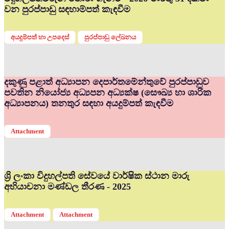
වන පුරප්පාඩු සඳහාම්පත් කැඳවීම
අයදුම්පත් හා උපදෙස්
පුරප්පාඩු ලේඛනය
දකුණු පළාත් අධ්‍යාපන දෙපාර්තමේන්තුවේ පුරප්පාඩුව
පවතින නියෝජ්‍ය අධ්‍යපන අධ්‍යක්ෂ (සෞඛ්‍ය හා ශාරික
අධ්‍යාපනය) තනතුර සඳහා අයදුම්පත් කැඳවීම
Attachment
ශ්‍රි ලංකා විදුහල්පති සේවයේ වාර්ෂික ස්ථාන මාරු
අභියාචනා මණ්ඩල තීරණ - 2025
Attachment
Attachment