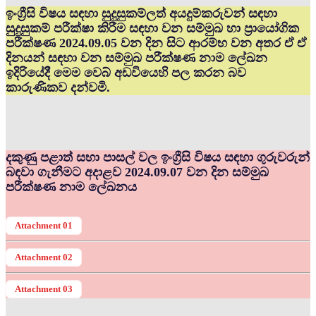
ඉංග්‍රීසි විෂය සඳහා සුදුසුකම්ලත් අයදුම්කරුවන් සඳහා
සුදුසුකම් පරීක්ෂා කිරීම සඳහා වන සම්මුඛ හා ප්‍රායෝගික
පරීක්ෂණ 2024.09.05 වන දින සිට ආරම්භ වන අතර ඒ ඒ
දිනයන් සඳහා වන සම්මුඛ පරීක්ෂණ නාම ලේඛන
ඉදිරියේදී මෙම වෙබ් අඩවියෙහි පල කරන බව
කාරුණිකව දන්වමි.
දකුණු පළාත් සභා පාසල් වල ඉංග්‍රීසි විෂය සඳහා ගුරුවරුන්
බඳවා ගැනීමට අදාළව 2024.09.07 වන දින සම්මුඛ
පරීක්ෂණ නාම ලේඛනය
Attachment 01
Attachment 02
Attachment 03