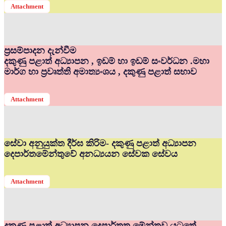
Attachment
ප්‍රසම්පාදන දැන්වීම
දකුණු පළාත් අධ්‍යාපන , ඉඩම් හා ඉඩම් සංවර්ධන .මහා
මාර්ග හා ප්‍රවෘත්ති අමාත්‍යංශය , දකුණු පළාත් සභාව
Attachment
සේවා අනුයුක්ත දීර්ඝ කිරිම- දකුණු පළාත් අධ්‍යාපන
දෙපාර්තමේන්තුවේ අනධ්‍යයන සේවක සේවය
Attachment
දකුණු පළාත් අධ්‍යාපන දෙපාර්තත මේන්තුව යටතේ