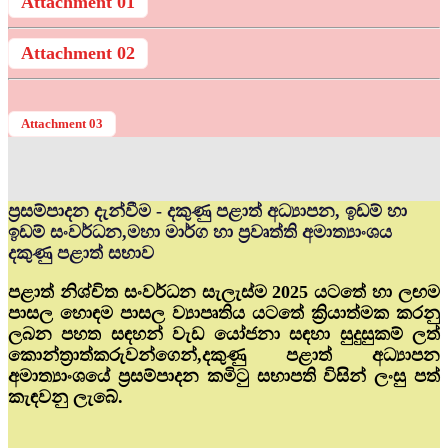
Attachment 01
Attachment 02
Attachment 03
ප්‍රසම්පාදන දැන්වීම - දකුණු පළාත් අධ්‍යාපන, ඉඩම් හා
ඉඩම් සංවර්ධන,මහා මාර්ග හා ප්‍රවෘත්ති අමාත්‍යාංශය
දකුණු පළාත් සභාව
පළාත් නිශ්චිත සංවර්ධන සැලැස්ම 2025 යටතේ හා ලඟම
පාසල හොඳම පාසල ව්‍යාපෘතිය යටතේ ක්‍රියාත්මක කරනු
ලබන පහත සඳහන් වැඩ යෝජනා සඳහා සුදුසුකම් ලත්
කොන්ත්‍රාත්කරුවන්ගෙන්,දකුණු පළාත් අධ්‍යාපන
අමාත්‍යාංශයේ ප්‍රසම්පාදන කමිටු සභාපති විසින් ලංසු පත්
කැඳවනු ලැබේ.