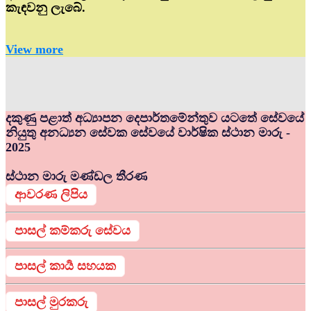
කැඳවනු ලැබේ.
View more
දකුණු පළාත් අධ්‍යාපන දෙපාර්තමේන්තුව යටතේ සේවයේ
නියුතු අනධ්‍යන සේවක සේවයේ වාර්ෂික ස්ථාන මාරු -
2025
ස්ථාන මාරු මණ්ඩල තීරණ
ආවරණ ලිපිය
පාසල් කම්කරු සේවය
පාසල් කාර්‍ය සහයක
පාසල් මුරකරු