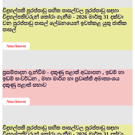
විදුහල්පති පුරප්පාඩු සහිත පාසල්වල පුරප්පාඩු සඳහා
විදුහල්පතිවරුන් තෝරා ගැනීම - 2026 මාර්තු 31 දක්වා
වන පුරප්පාඩු පාසල් ලේඛනයෙන් ඉවත්කළ යුතු ජාතික
පාසල්
Attachment
ප්‍රසම්පාදන දැන්වීම - දකුණු පළාත් අධ්‍යාපන , ඉඩම් හා
ඉඩම් සංවර්ධන , මහා මාර්ග හා ප්‍රවෘත්ති අමාත්‍යංශය
දකුණු පළාත් සභාව
Attachment
විදුහල්පති පුරප්පාඩු සහිත පාසල්වල පුරප්පාඩු සඳහා
විදුහල්පතිවරුන් තෝරා ගැනීම - 2026 මාර්තු 31 දක්වා