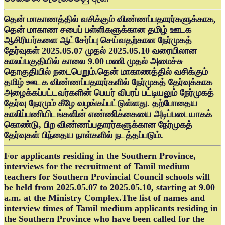
தென் மாகாணத்தில் வசிக்கும் விண்ணப்பதாரர்களுக்காக,
தென் மாகாண சபைப் பள்ளிகளுக்கான தமிழ் ஊடக
ஆசிரியர்களை ஆட்சேர்ப்பு செய்வதற்கான நேர்முகத்
தேர்வுகள் 2025.05.07 முதல் 2025.05.10 வரையிலான
காலப்பகுதியில் காலை 9.00 மணி முதல் அமைச்சு
தொகுதியில் நடைபெறும்.தென் மாகாணத்தில் வசிக்கும்
தமிழ் ஊடக விண்ணப்பதாரர்களில் நேர்முகத் தேர்வுக்காக
அழைக்கப்பட்டவர்களின் பெயர் விபரப் பட்டியலும் நேர்முகத்
தேர்வு நேரமும் கீழே வழங்கப்பட்டுள்ளது. தற்போதைய
காலிப்பணியிடங்களின் எண்ணிக்கையை அடிப்படையாகக்
கொண்டு, பிற விண்ணப்பதாரர்களுக்கான நேர்முகத்
தேர்வுகள் பிந்தைய நாள்களில் நடத்தப்படும்.
For applicants residing in the Southern Province,
interviews for the recruitment of Tamil medium
teachers for Southern Provincial Council schools will
be held from 2025.05.07 to 2025.05.10, starting at 9.00
a.m. at the Ministry Complex.The list of names and
interview times of Tamil medium applicants residing in
the Southern Province who have been called for the