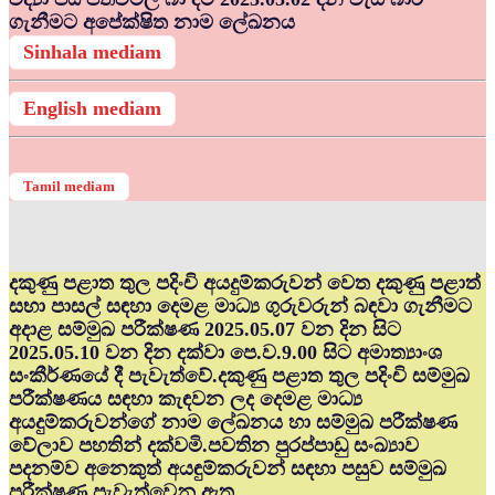
ගැනීමට අපේක්ෂිත නාම ලේඛනය
Sinhala mediam
English mediam
Tamil mediam
දකුණු පළාත තුල පදිංචි අයදුම්කරුවන් වෙත දකුණු පළාත්
සභා පාසල් සඳහා දෙමළ මාධ්‍ය ගුරුවරුන් බඳවා ගැනීමට
අදාළ සම්මුඛ පරීක්ෂණ 2025.05.07 වන දින සිට
2025.05.10 වන දින දක්වා පෙ.ව.9.00 සිට අමාත්‍යාංශ
සංකීර්ණයේ දී පැවැත්වේ.දකුණු පළාත තුල පදිංචි සම්මුඛ
පරීක්ෂණය සඳහා කැඳවන ලද දෙමළ මාධ්‍ය
අයදුම්කරුවන්ගේ නාම ලේඛනය හා සම්මුඛ පරීක්ෂණ
වේලාව පහතින් දක්වමි.පවතින පුරප්පාඩු සංඛ්‍යාව
පදනම්ව අනෙකුත් අයඳුම්කරුවන් සඳහා පසුව සම්මුඛ
පරීක්ෂණ පැවැත්වෙනු ඇත.