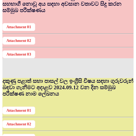
සහභාගී නොවූ අය සඳහා අවසාන වතාවට සිදු කරන
සම්මුඛ පරීක්ෂණය
Attachment 01
Attachment 02
Attachment 03
දකුණු පළාත් සභා පාසල් වල ඉංග්‍රීසි විෂය සඳහා ගුරුවරුන්
බඳවා ගැනීමට අදාළව 2024.09.12 වන දින සම්මුඛ
පරීක්ෂණ නාම ලේඛනය
Attachment 01
Attachment 02