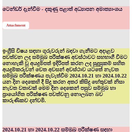
ටෙන්ඩර් දැන්වීම - දකුණු පළාත් අධ්‍යාපන අමාත්‍යාංශය
Attachment
ඉංග්‍රීසි විෂය සඳහා ගුරුවරුන් බඳවා ගැනීමට අදාළව
පවත්වන ලද සම්මුඛ පරීක්ෂණ අවස්ථාවට සහභාගී වීමට
නොහැකි වූ අයදුම්පත් ඉදිරිපත් කරන ලද සුදුසුකම් සහිත
අයදුම්කරුවන් වෙත අවසන් අවස්ථාව යටතේ නැවත
සම්මුඛ පරීක්ෂණය පැවැත්වීම 2024.10.21 හා 2024.10.22
යන දින දෙකෙහි දී සිදු කරන අතර කිසිදු හේතුවක් නිසා
නැවත වතාවක් මෙම දින දෙකෙන් පසුව සම්මුඛ හා
ප්‍රායෝගිත පරික්ෂණ පවත්වනු නොලබන බව
කාරුණිකව දන්වමි.
2024.10.21 හා 2024.10.22 සම්මුඛ පරීක්ෂණ සඳහා