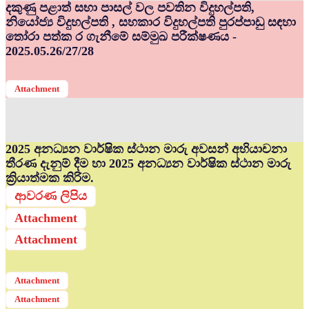
දකුණු පළාත් සභා පාසල් වල පවතින විදුහල්පති,
නියෝජ්‍ය විදුහල්පති , සහකාර විදුහල්පති පුරප්පාඩු සඳහා
තෝරා පත්ක ර ගැනීමේ සම්මුඛ පරීක්ෂණය -
2025.05.26/27/28
Attachment
2025 අනධ්‍යන වාර්ෂික ස්ථාන මාරු අවසන් අභියාචනා
තීරණ දැනුම් දීම හා 2025 අනධ්‍යන වාර්ෂික ස්ථාන මාරු
ක්‍රියාත්මක කිරිම.
ආවරණ ලිපිය
Attachment
Attachment
Attachment
Attachment