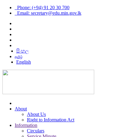
Phone: (+94) 91 20 30 700
Email: secretary@edu.min.gov.lk
සිංහල
தமிழ்
English
About
About Us
Right to Information Act
Information
Circulars
Service Minute