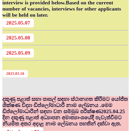
interview is provided below.Based on the current
number of vacancies, interviews for other applicants
will be held on later.
2025.05.07
2025.05.08
2025.05.09
2025.05.10
දකුණු පළාත් සභා පාසල් සඳහා ස්ථානගත කිරීමට යෝජිත
ශික්ෂණ විද්‍යා ඩිප්ලෝමාධාරී නාම ලේඛනය .මෙම
ඩිප්ලෝමාධාරීන් සඳහා වන සම්මුඛ පරීක්ෂණ2025.04.25
දින දකුණු පළාත් අධ්‍යාපන අමාත්‍යාංශයේදී පැවැත්වීමට
නියමිත අතර අදාළ නාම ලේඛනය පහතින් දක්වා ඇත.