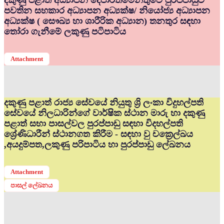
දකුණු පළාත් අධ්‍යාපන දෙපාර්තමේන්තුවේ පුරප්පාඩුව
පවතින සහකාර අධ්‍යාපන අධ්‍යක්ෂ/ නියෝජ්‍ය අධ්‍යාපන
අධ්‍යක්ෂ ( සෞඛ්‍ය හා ශාරීරික අධ්‍යාන) තනතුර සඳහා
තෝරා ගැනීමේ ලකුණු පටිපාටිය
Attachment
දකුණු පළාත් රාජ්‍ය සේවයේ නියුතු ශ්‍රි ලංකා විදුහල්පති
සේවයේ නිලධාරින්ගේ වාර්ෂික ස්ථාන මාරු හා දකුණු
පළාත් සභා පාසල්වල පුරප්පාඩු සඳහා විදහල්පති
ශ්‍රේණිධාරීන් ස්ථානගත කිරීම - සඳහා වු චක්‍රෙල්ඛය
,අයදුම්පත,ලකුණු පරිපාටිය හා පුරප්පාඩු ලේඛනය
Attachment
පාසල් ලේඛනය