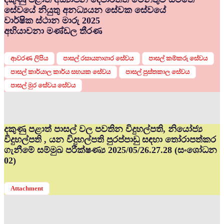
සේවයේ නියුතු අනධ්‍යයන සේවක සේවයේ
වාර්ෂික ස්ථාන මාරු 2025
අභියාචනා මණ්ඩල තීරණ
ආවරණ ලිපිය
පාසල් රසායනාගාර සේවය
පාසල් කම්කරු සේවය
පාසල් කාර්යාල කාර්ය සහයක සේවය
පාසල් පුස්තකාල සේවය
පාසල් මුර සේවය සේවය
දකුණු පළාත් පාසල් වල පවතින විදුහල්පති, නියෝජ්‍ය
විදුහල්පති , යන විදුහල්පති පුරප්පාඩු සඳහා තෝරාපත්කර
ගැනීමේ සම්මුඛ පරීක්ෂණ්‍ය 2025/05/26.27.28 (සංශෝධන
02)
Attachment