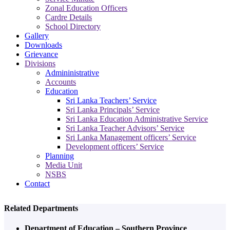
Zonal Education Officers
Cardre Details
School Directory
Gallery
Downloads
Grievance
Divisions
Admininistrative
Accounts
Education
Sri Lanka Teachers’ Service
Sri Lanka Principals’ Service
Sri Lanka Education Administrative Service
Sri Lanka Teacher Advisors’ Service
Sri Lanka Management officers’ Service
Development officers’ Service
Planning
Media Unit
NSBS
Contact
Related Departments
Department of Education – Southern Province