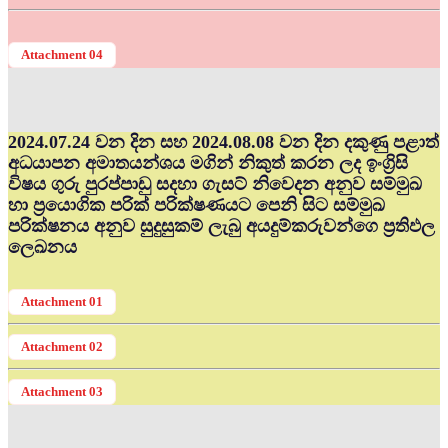
Attachment 04
2024.07.24 වන දින සහ 2024.08.08 වන දින දකුණු පළාත්
අධ‍යාපන අමාතයන්ශය මගින් නිකුත් කරන ලද ඉංග්‍රිසි
විෂය ගුරු පුරප්පාඩු සදහා ගැසට් නිවෙදන අනුව සම්මුඛ
හා ප්‍රයොගික පරික් පරික්ෂණයට පෙනි සිට සම්මුඛ
පරික්ෂනය අනුව සුදුසුකම් ලැබු අයදුම්කරුවන්ගෙ ප්‍රතිඵල
ලෙඛනය
Attachment 01
Attachment 02
Attachment 03