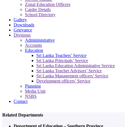
Zonal Education Officers
Cardre Details
School Directory
Gallery
Downloads
Grievance
Divisions
Admininistrative
Accounts
Education
Sri Lanka Teachers’ Service
Sri Lanka Principals’ Service
Sri Lanka Education Administrative Service
Sri Lanka Teacher Advisors’ Service
Sri Lanka Management officers’ Service
Development officers’ Service
Planning
Media Unit
NSBS
Contact
Related Departments
Department of Education – Southern Province