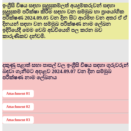
ඉංග්‍රීසි විෂය සඳහා සුදුසුකම්ලත් අයදුම්කරුවන් සඳහා
සුදුසුකම් පරීක්ෂා කිරීම සඳහා වන සම්මුඛ හා ප්‍රායෝගික
පරීක්ෂණ 2024.09.05 වන දින සිට ආරම්භ වන අතර ඒ ඒ
දිනයන් සඳහා වන සම්මුඛ පරීක්ෂණ නාම ලේඛන
ඉදිරියේදී මෙම වෙබ් අඩවියෙහි පල කරන බව
කාරුණිකව දන්වමි.
දකුණු පළාත් සභා පාසල් වල ඉංග්‍රීසි විෂය සඳහා ගුරුවරුන්
බඳවා ගැනීමට අදාළව 2024.09.07 වන දින සම්මුඛ
පරීක්ෂණ නාම ලේඛනය
Attachment 01
Attachment 02
Attachment 03