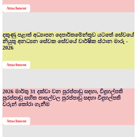
Attachment
දකුණු පළාත් අධ්‍යාපන දෙපාර්තමේන්තුව යටතේ සේවයේ
නියුතු අනධ්‍යන සේවක සේවයේ වාර්ෂික ස්ථාන මාරු -
2026
Attachment
2026 මාර්තු 31 දක්වා වන පුරප්පාඩු සඳහා, විදුහල්පති
පුරප්පාඩු සහිත පාසල්වල පුරප්පාඩු සඳහා විදුහල්පති
වරුන් තෝරා ගැනීම
Attachment