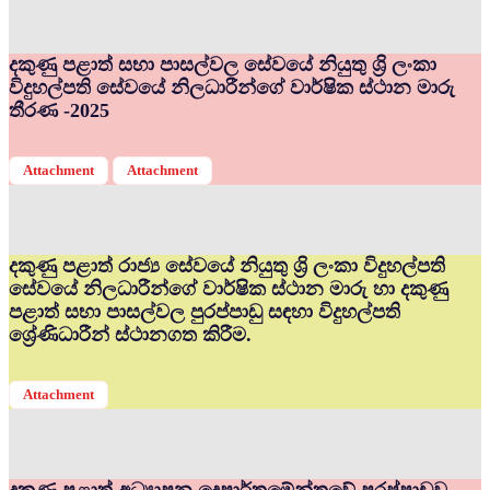
දකුණු පළාත් සභා පාසල්වල සේවයේ නියුතු ශ්‍රි ලංකා
විදුහල්පති සේවයේ නිලධාරීන්ගේ වාර්ෂික ස්ථාන මාරු
තීරණ -2025
Attachment
Attachment
දකුණු පළාත් රාජ්‍ය සේවයේ නියුතු ශ්‍රි ලංකා විදුහල්පති
සේවයේ නිලධාරීන්ගේ වාර්ෂික ස්ථාන මාරු හා දකුණු
පළාත් සභා පාසල්වල පුරප්පාඩු සඳහා විදුහල්පති
ශ්‍රේණිධාරීන් ස්ථානගත කිරීම.
Attachment