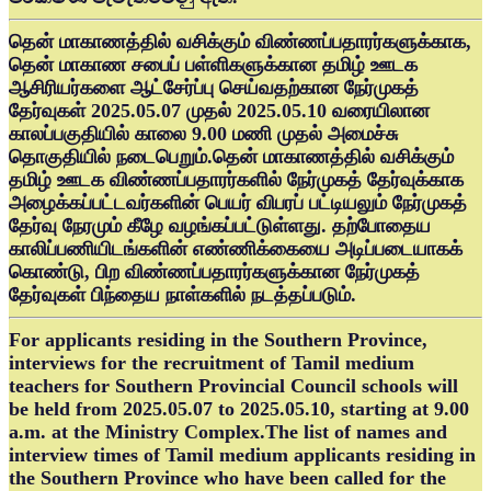
தென் மாகாணத்தில் வசிக்கும் விண்ணப்பதாரர்களுக்காக,
தென் மாகாண சபைப் பள்ளிகளுக்கான தமிழ் ஊடக
ஆசிரியர்களை ஆட்சேர்ப்பு செய்வதற்கான நேர்முகத்
தேர்வுகள் 2025.05.07 முதல் 2025.05.10 வரையிலான
காலப்பகுதியில் காலை 9.00 மணி முதல் அமைச்சு
தொகுதியில் நடைபெறும்.தென் மாகாணத்தில் வசிக்கும்
தமிழ் ஊடக விண்ணப்பதாரர்களில் நேர்முகத் தேர்வுக்காக
அழைக்கப்பட்டவர்களின் பெயர் விபரப் பட்டியலும் நேர்முகத்
தேர்வு நேரமும் கீழே வழங்கப்பட்டுள்ளது. தற்போதைய
காலிப்பணியிடங்களின் எண்ணிக்கையை அடிப்படையாகக்
கொண்டு, பிற விண்ணப்பதாரர்களுக்கான நேர்முகத்
தேர்வுகள் பிந்தைய நாள்களில் நடத்தப்படும்.
For applicants residing in the Southern Province,
interviews for the recruitment of Tamil medium
teachers for Southern Provincial Council schools will
be held from 2025.05.07 to 2025.05.10, starting at 9.00
a.m. at the Ministry Complex.The list of names and
interview times of Tamil medium applicants residing in
the Southern Province who have been called for the