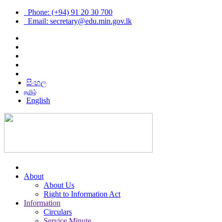
Phone: (+94) 91 20 30 700
Email: secretary@edu.min.gov.lk
සිංහල
தமிழ்
English
About
About Us
Right to Information Act
Information
Circulars
Service Minute