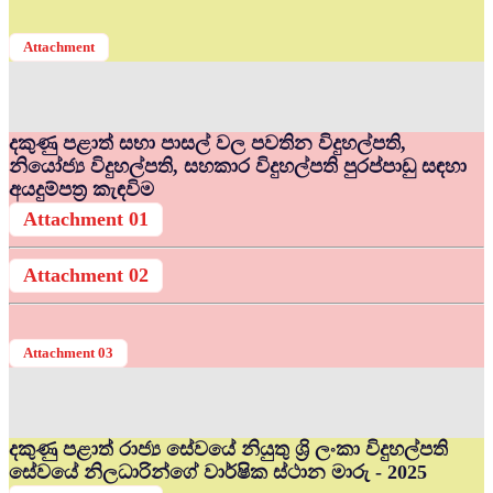
Attachment
දකුණු පළාත් සභා පාසල් වල පවතින විදුහල්පති,
නියෝජ්‍ය විදුහල්පති, සහකාර විදුහල්පති පුරප්පාඩු සඳහා
අයදුම්පත්‍ර කැඳවිම
Attachment 01
Attachment 02
Attachment 03
දකුණු පළාත් රාජ්‍ය සේවයේ නියුතු ශ්‍රි ලංකා විදුහල්පති
සේවයේ නිලධාරින්ගේ වාර්ෂික ස්ථාන මාරු - 2025