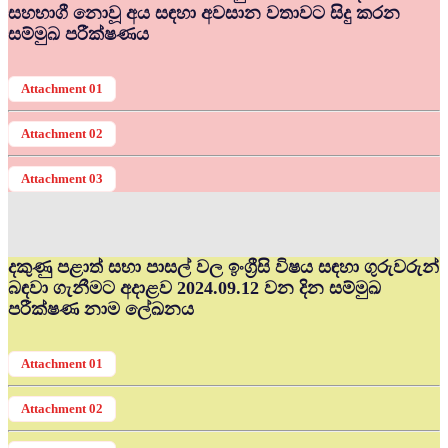
සහභාගී නොවූ අය සඳහා අවසාන වතාවට සිදු කරන
සම්මුඛ පරීක්ෂණය
Attachment 01
Attachment 02
Attachment 03
දකුණු පළාත් සභා පාසල් වල ඉංග්‍රීසි විෂය සඳහා ගුරුවරුන්
බඳවා ගැනීමට අදාළව 2024.09.12 වන දින සම්මුඛ
පරීක්ෂණ නාම ලේඛනය
Attachment 01
Attachment 02