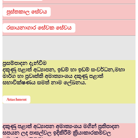
පුස්තකාල සේවය
රසායනාගාර සේවක සේවය
ප්‍රසම්පාදන දැන්වීම
දකුණු පළාත් අධ්‍යාපන, ඉඩම් හා ඉඩම් සංවර්ධන,මහා
මාර්ග හා ප්‍රවෘත්ති අමාත්‍යාංශය දකුණු පළාත්
සභාවික්ෂණය සමත් නාම ලේඛනය.
Attachment
දකුණු පළාත් අධ්‍යාපන අමාත්‍යංශය මගින් ප්‍රතිපාදන
සපයන ලද පාසල්වල ඉදිකිරීම් ක්‍රියාකාරකම්වල