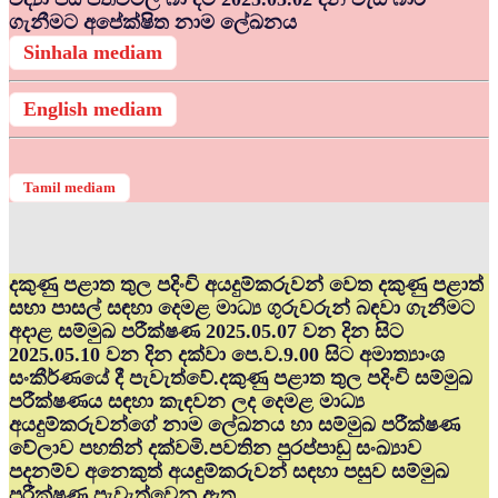
ගැනීමට අපේක්ෂිත නාම ලේඛනය
Sinhala mediam
English mediam
Tamil mediam
දකුණු පළාත තුල පදිංචි අයදුම්කරුවන් වෙත දකුණු පළාත්
සභා පාසල් සඳහා දෙමළ මාධ්‍ය ගුරුවරුන් බඳවා ගැනීමට
අදාළ සම්මුඛ පරීක්ෂණ 2025.05.07 වන දින සිට
2025.05.10 වන දින දක්වා පෙ.ව.9.00 සිට අමාත්‍යාංශ
සංකීර්ණයේ දී පැවැත්වේ.දකුණු පළාත තුල පදිංචි සම්මුඛ
පරීක්ෂණය සඳහා කැඳවන ලද දෙමළ මාධ්‍ය
අයදුම්කරුවන්ගේ නාම ලේඛනය හා සම්මුඛ පරීක්ෂණ
වේලාව පහතින් දක්වමි.පවතින පුරප්පාඩු සංඛ්‍යාව
පදනම්ව අනෙකුත් අයඳුම්කරුවන් සඳහා පසුව සම්මුඛ
පරීක්ෂණ පැවැත්වෙනු ඇත.