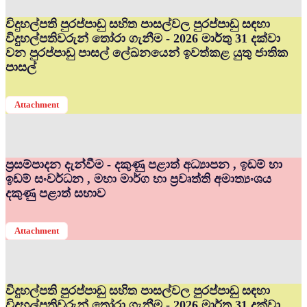
විදුහල්පති පුරප්පාඩු සහිත පාසල්වල පුරප්පාඩු සඳහා
විදුහල්පතිවරුන් තෝරා ගැනීම - 2026 මාර්තු 31 දක්වා
වන පුරප්පාඩු පාසල් ලේඛනයෙන් ඉවත්කළ යුතු ජාතික
පාසල්
Attachment
ප්‍රසම්පාදන දැන්වීම - දකුණු පළාත් අධ්‍යාපන , ඉඩම් හා
ඉඩම් සංවර්ධන , මහා මාර්ග හා ප්‍රවෘත්ති අමාත්‍යංශය
දකුණු පළාත් සභාව
Attachment
විදුහල්පති පුරප්පාඩු සහිත පාසල්වල පුරප්පාඩු සඳහා
විදුහල්පතිවරුන් තෝරා ගැනීම - 2026 මාර්තු 31 දක්වා