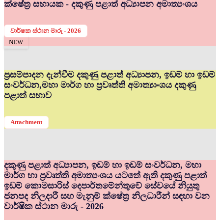
ක්ෂේත්‍ර සහායක - දකුණු පළාත් අධ්‍යාපන අමාත්‍යංශය
වාර්ෂක ස්ථාන මාරු - 2026
NEW
ප්‍රසම්පාදන දැන්වීම දකුණු පළාත් අධ්‍යාපන, ඉඩම් හා ඉඩම්
සංවර්ධන,මහා මාර්ග හා ප්‍රවෘත්ති අමාත්‍යාංශය දකුණු
පළාත් සභාව
Attachment
දකුණු පළාත් අධ්‍යාපන, ඉඩම් හා ඉඩම් සංවර්ධන, මහා
මාර්ග හා ප්‍රවෘත්ති අමාත්‍යංශය යටතේ ඇති දකුණු පළාත්
ඉඩම් කොමසාරිස් දෙපාර්තමේන්තුවේ සේවයේ නියුතු
ජනපද නිලදාරී සහ මැනුම් ක්ෂේත්‍ර නිලධාරීන් සඳහා වන
වාර්ෂික ස්ථාන මාරු - 2026