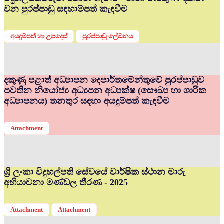
වන පුරප්පාඩු සඳහාම්පත් කැඳවීම
අයදුම්පත් හා උපදෙස්
පුරප්පාඩු ලේඛනය
දකුණු පළාත් අධ්‍යාපන දෙපාර්තමේන්තුවේ පුරප්පාඩුව
පවතින නියෝජ්‍ය අධ්‍යපන අධ්‍යක්ෂ (සෞඛ්‍ය හා ශාරික
අධ්‍යාපනය) තනතුර සඳහා අයදුම්පත් කැඳවීම
Attachment
ශ්‍රි ලංකා විදුහල්පති සේවයේ වාර්ෂික ස්ථාන මාරු
අභියාචනා මණ්ඩල තීරණ - 2025
Attachment
Attachment