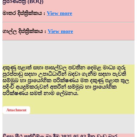
ප්‍රමාණපත්‍ර (BOQ)
මාතර දිස්ත්‍රික්කය :
View more
ගාල්ල දිස්ත්‍රික්කය :
View more
දකුණු පළාත් සභා පාසල්වල පවතින දෙමළ මාධ්‍ය ගුරු
පුරප්පාඩු සඳහා උපාධිධාරීන් බඳවා ගැනීම සඳහා පැවති
සම්මුඛ හා ප්‍රායෝගික පරික්ෂණය මත දකුණු පළාත තුල
පදිංචි අයදුම්කරුවන් අතරින් සම්මුඛ හා ප්‍රායෝගික
පරික්ෂණය සමත් නාම ලේඛනය.
Attachment
විද්‍යා පීඨ පත්වීම්ල බා දීම 2025.05.02 දින වැඩ බාර