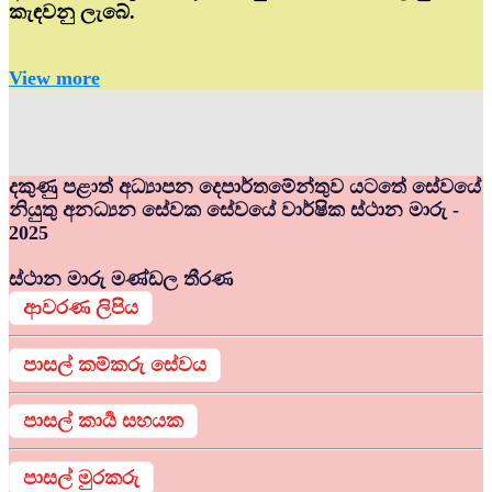
කැඳවනු ලැබේ.
View more
දකුණු පළාත් අධ්‍යාපන දෙපාර්තමේන්තුව යටතේ සේවයේ
නියුතු අනධ්‍යන සේවක සේවයේ වාර්ෂික ස්ථාන මාරු -
2025
ස්ථාන මාරු මණ්ඩල තීරණ
ආවරණ ලිපිය
පාසල් කම්කරු සේවය
පාසල් කාර්‍ය සහයක
පාසල් මුරකරු