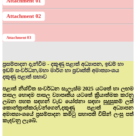
Attachment 01
Attachment 02
Attachment 03
ප්‍රසම්පාදන දැන්වීම - දකුණු පළාත් අධ්‍යාපන, ඉඩම් හා
ඉඩම් සංවර්ධන,මහා මාර්ග හා ප්‍රවෘත්ති අමාත්‍යාංශය
දකුණු පළාත් සභාව
පළාත් නිශ්චිත සංවර්ධන සැලැස්ම 2025 යටතේ හා ලඟම
පාසල හොඳම පාසල ව්‍යාපෘතිය යටතේ ක්‍රියාත්මක කරනු
ලබන පහත සඳහන් වැඩ යෝජනා සඳහා සුදුසුකම් ලත්
කොන්ත්‍රාත්කරුවන්ගෙන්,දකුණු පළාත් අධ්‍යාපන
අමාත්‍යාංශයේ ප්‍රසම්පාදන කමිටු සභාපති විසින් ලංසු පත්
කැඳවනු ලැබේ.