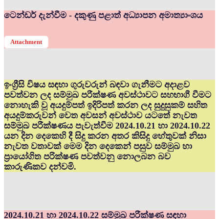
ටෙන්ඩර් දැන්වීම - දකුණු පළාත් අධ්‍යාපන අමාත්‍යාංශය
Attachment
ඉංග්‍රීසි විෂය සඳහා ගුරුවරුන් බඳවා ගැනීමට අදාළව
පවත්වන ලද සම්මුඛ පරීක්ෂණ අවස්ථාවට සහභාගී වීමට
නොහැකි වූ අයදුම්පත් ඉදිරිපත් කරන ලද සුදුසුකම් සහිත
අයදුම්කරුවන් වෙත අවසන් අවස්ථාව යටතේ නැවත
සම්මුඛ පරීක්ෂණය පැවැත්වීම 2024.10.21 හා 2024.10.22
යන දින දෙකෙහි දී සිදු කරන අතර කිසිදු හේතුවක් නිසා
නැවත වතාවක් මෙම දින දෙකෙන් පසුව සම්මුඛ හා
ප්‍රායෝගිත පරික්ෂණ පවත්වනු නොලබන බව
කාරුණිකව දන්වමි.
2024.10.21 හා 2024.10.22 සම්මුඛ පරීක්ෂණ සඳහා