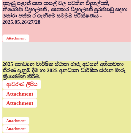
දකුණු පළාත් සභා පාසල් වල පවතින විදුහල්පති,
නියෝජ්‍ය විදුහල්පති , සහකාර විදුහල්පති පුරප්පාඩු සඳහා
තෝරා පත්ක ර ගැනීමේ සම්මුඛ පරීක්ෂණය -
2025.05.26/27/28
Attachment
2025 අනධ්‍යන වාර්ෂික ස්ථාන මාරු අවසන් අභියාචනා
තීරණ දැනුම් දීම හා 2025 අනධ්‍යන වාර්ෂික ස්ථාන මාරු
ක්‍රියාත්මක කිරිම.
ආවරණ ලිපිය
Attachment
Attachment
Attachment
Attachment