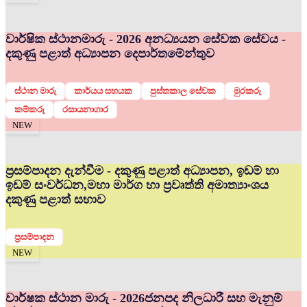
වාර්ෂික ස්ථානමාරු - 2026 අනධ්‍යයන සේවක සේවය -
දකුණු පළාත් අධ්‍යාපන දෙපාර්තමේන්තුව
ස්ථාන මාරු
කාර්යය සහයක
පුස්තකාල සේවක
මුරකරු
කම්කරු
රසායනාගාර
NEW
ප්‍රසම්පාදන දැන්වීම - දකුණු පළාත් අධ්‍යාපන, ඉඩම් හා
ඉඩම් සංවර්ධන,මහා මාර්ග හා ප්‍රවෘත්ති අමාත්‍යාංශය
දකුණු පළාත් සභාව
ප්‍රසම්පාදන
NEW
වාර්ෂක ස්ථාන මාරු - 2026
ජනපද නිලධාරී සහ මැනුම්