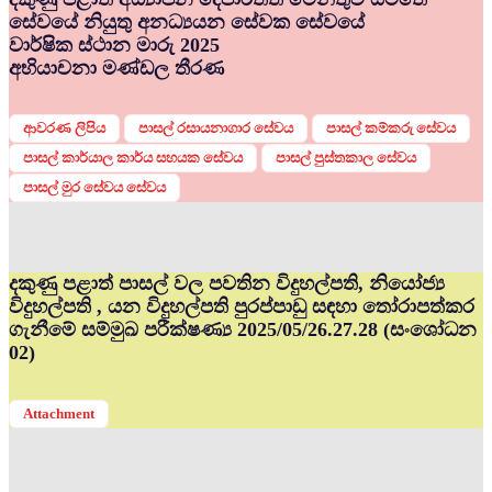
සේවයේ නියුතු අනධ්‍යයන සේවක සේවයේ
වාර්ෂික ස්ථාන මාරු 2025
අභියාචනා මණ්ඩල තීරණ
ආවරණ ලිපිය
පාසල් රසායනාගාර සේවය
පාසල් කම්කරු සේවය
පාසල් කාර්යාල කාර්ය සහයක සේවය
පාසල් පුස්තකාල සේවය
පාසල් මුර සේවය සේවය
දකුණු පළාත් පාසල් වල පවතින විදුහල්පති, නියෝජ්‍ය
විදුහල්පති , යන විදුහල්පති පුරප්පාඩු සඳහා තෝරාපත්කර
ගැනීමේ සම්මුඛ පරීක්ෂණ්‍ය 2025/05/26.27.28 (සංශෝධන
02)
Attachment