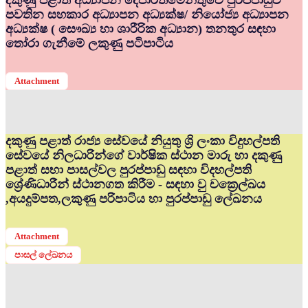
දකුණු පළාත් අධ්‍යාපන දෙපාර්තමේන්තුවේ පුරප්පාඩුව
පවතින සහකාර අධ්‍යාපන අධ්‍යක්ෂ/ නියෝජ්‍ය අධ්‍යාපන
අධ්‍යක්ෂ ( සෞඛ්‍ය හා ශාරීරික අධ්‍යාන) තනතුර සඳහා
තෝරා ගැනීමේ ලකුණු පටිපාටිය
Attachment
දකුණු පළාත් රාජ්‍ය සේවයේ නියුතු ශ්‍රි ලංකා විදුහල්පති
සේවයේ නිලධාරින්ගේ වාර්ෂික ස්ථාන මාරු හා දකුණු
පළාත් සභා පාසල්වල පුරප්පාඩු සඳහා විදහල්පති
ශ්‍රේණිධාරීන් ස්ථානගත කිරීම - සඳහා වු චක්‍රෙල්ඛය
,අයදුම්පත,ලකුණු පරිපාටිය හා පුරප්පාඩු ලේඛනය
Attachment
පාසල් ලේඛනය