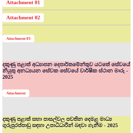
Attachment 01
Attachment 02
Attachment 03
දකුණු පළාත් අධ්‍යාපන දෙපාර්තමේන්තුව යටතේ සේවයේ
නියුතු අනධ්‍යයන සේවක සේවයේ වාර්ෂික ස්ථාන මාරු -
2025
Attachment
දකුණු පළාත් සභා පාසල්වල පවතින දෙමළ මාධ්‍ය
ගුරුපුරප්පාඩු සඳහා උපාධිධාරීන් බඳවා ගැනීම - 2025