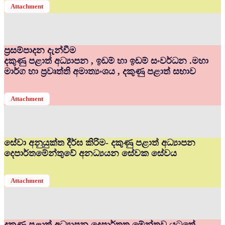
Attachment
ප්‍රසම්පාදන දැන්වීම
දකුණු පළාත් අධ්‍යාපන , ඉඩම් හා ඉඩම් සංවර්ධන .මහා
මාර්ග හා ප්‍රවෘත්ති අමාත්‍යංශය , දකුණු පළාත් සභාව
Attachment
සේවා අනුයුක්ත දීර්ඝ කිරිම- දකුණු පළාත් අධ්‍යාපන
දෙපාර්තමේන්තුවේ අනධ්‍යයන සේවක සේවය
Attachment
දකුණු පළාත් අධ්‍යාපන දෙපාර්තත මේන්තුව යටතේ