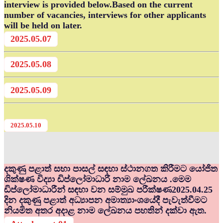
interview is provided below.Based on the current
number of vacancies, interviews for other applicants
will be held on later.
2025.05.07
2025.05.08
2025.05.09
2025.05.10
දකුණු පළාත් සභා පාසල් සඳහා ස්ථානගත කිරීමට යෝජිත
ශික්ෂණ විද්‍යා ඩිප්ලෝමාධාරී නාම ලේඛනය .මෙම
ඩිප්ලෝමාධාරීන් සඳහා වන සම්මුඛ පරීක්ෂණ2025.04.25
දින දකුණු පළාත් අධ්‍යාපන අමාත්‍යාංශයේදී පැවැත්වීමට
නියමිත අතර අදාළ නාම ලේඛනය පහතින් දක්වා ඇත.