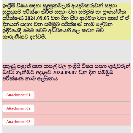
ඉංග්‍රීසි විෂය සඳහා සුදුසුකම්ලත් අයදුම්කරුවන් සඳහා
සුදුසුකම් පරීක්ෂා කිරීම සඳහා වන සම්මුඛ හා ප්‍රායෝගික
පරීක්ෂණ 2024.09.05 වන දින සිට ආරම්භ වන අතර ඒ ඒ
දිනයන් සඳහා වන සම්මුඛ පරීක්ෂණ නාම ලේඛන
ඉදිරියේදී මෙම වෙබ් අඩවියෙහි පල කරන බව
කාරුණිකව දන්වමි.
දකුණු පළාත් සභා පාසල් වල ඉංග්‍රීසි විෂය සඳහා ගුරුවරුන්
බඳවා ගැනීමට අදාළව 2024.09.07 වන දින සම්මුඛ
පරීක්ෂණ නාම ලේඛනය
Attachment 01
Attachment 02
Attachment 03