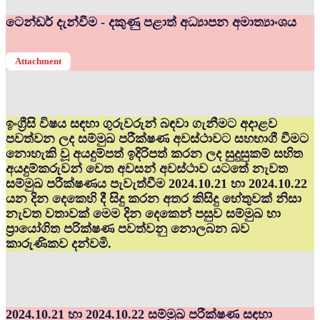
ටෙන්ඩර් දැන්වීම - දකුණු පළාත් අධ්‍යාපන අමාත්‍යාංශය
Attachment
ඉංග්‍රීසි විෂය සඳහා ගුරුවරුන් බඳවා ගැනීමට අදාළව
පවත්වන ලද සම්මුඛ පරීක්ෂණ අවස්ථාවට සහභාගී වීමට
නොහැකි වූ අයදුම්පත් ඉදිරිපත් කරන ලද සුදුසුකම් සහිත
අයදුම්කරුවන් වෙත අවසන් අවස්ථාව යටතේ නැවත
සම්මුඛ පරීක්ෂණය පැවැත්වීම 2024.10.21 හා 2024.10.22
යන දින දෙකෙහි දී සිදු කරන අතර කිසිදු හේතුවක් නිසා
නැවත වතාවක් මෙම දින දෙකෙන් පසුව සම්මුඛ හා
ප්‍රායෝගිත පරික්ෂණ පවත්වනු නොලබන බව
කාරුණිකව දන්වමි.
2024.10.21 හා 2024.10.22 සම්මුඛ පරීක්ෂණ සඳහා