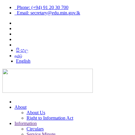
Phone: (+94) 91 20 30 700
Email: secretary@edu.min.gov.lk
සිංහල
தமிழ்
English
About
About Us
Right to Information Act
Information
Circulars
Service Minute