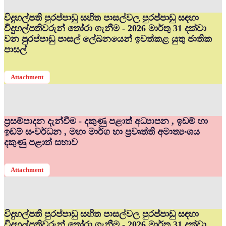
විදුහල්පති පුරප්පාඩු සහිත පාසල්වල පුරප්පාඩු සඳහා
විදුහල්පතිවරුන් තෝරා ගැනීම - 2026 මාර්තු 31 දක්වා
වන පුරප්පාඩු පාසල් ලේඛනයෙන් ඉවත්කළ යුතු ජාතික
පාසල්
Attachment
ප්‍රසම්පාදන දැන්වීම - දකුණු පළාත් අධ්‍යාපන , ඉඩම් හා
ඉඩම් සංවර්ධන , මහා මාර්ග හා ප්‍රවෘත්ති අමාත්‍යංශය
දකුණු පළාත් සභාව
Attachment
විදුහල්පති පුරප්පාඩු සහිත පාසල්වල පුරප්පාඩු සඳහා
විදුහල්පතිවරුන් තෝරා ගැනීම - 2026 මාර්තු 31 දක්වා