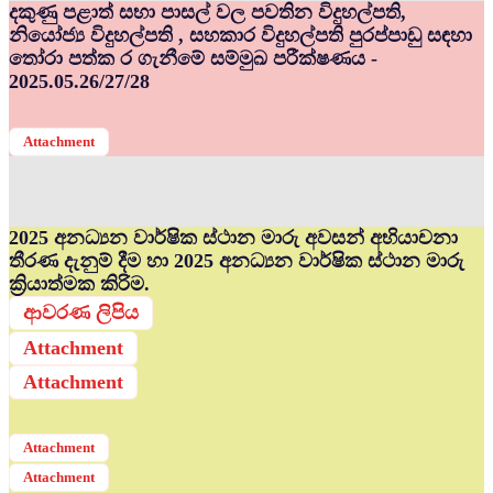
දකුණු පළාත් සභා පාසල් වල පවතින විදුහල්පති,
නියෝජ්‍ය විදුහල්පති , සහකාර විදුහල්පති පුරප්පාඩු සඳහා
තෝරා පත්ක ර ගැනීමේ සම්මුඛ පරීක්ෂණය -
2025.05.26/27/28
Attachment
2025 අනධ්‍යන වාර්ෂික ස්ථාන මාරු අවසන් අභියාචනා
තීරණ දැනුම් දීම හා 2025 අනධ්‍යන වාර්ෂික ස්ථාන මාරු
ක්‍රියාත්මක කිරිම.
ආවරණ ලිපිය
Attachment
Attachment
Attachment
Attachment