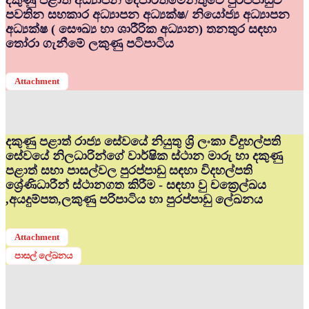
දකුණු පළාත් අධ්‍යාපන දෙපාර්තමේන්තුවේ පුරප්පාඩුව
පවතින සහකාර අධ්‍යාපන අධ්‍යක්ෂ/ නියෝජ්‍ය අධ්‍යාපන
අධ්‍යක්ෂ ( සෞඛ්‍ය හා ශාරීරික අධ්‍යාන) තනතුර සඳහා
තෝරා ගැනීමේ ලකුණු පටිපාටිය
Attachment
දකුණු පළාත් රාජ්‍ය සේවයේ නියුතු ශ්‍රි ලංකා විදුහල්පති
සේවයේ නිලධාරින්ගේ වාර්ෂික ස්ථාන මාරු හා දකුණු
පළාත් සභා පාසල්වල පුරප්පාඩු සඳහා විදහල්පති
ශ්‍රේණිධාරීන් ස්ථානගත කිරීම - සඳහා වු චක්‍රෙල්ඛය
,අයදුම්පත,ලකුණු පරිපාටිය හා පුරප්පාඩු ලේඛනය
Attachment
පාසල් ලේඛනය