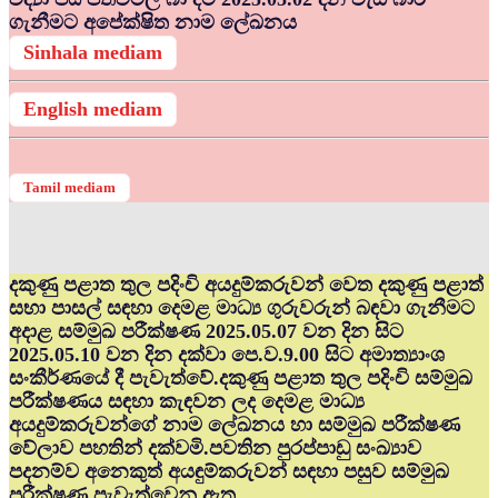
ගැනීමට අපේක්ෂිත නාම ලේඛනය
Sinhala mediam
English mediam
Tamil mediam
දකුණු පළාත තුල පදිංචි අයදුම්කරුවන් වෙත දකුණු පළාත්
සභා පාසල් සඳහා දෙමළ මාධ්‍ය ගුරුවරුන් බඳවා ගැනීමට
අදාළ සම්මුඛ පරීක්ෂණ 2025.05.07 වන දින සිට
2025.05.10 වන දින දක්වා පෙ.ව.9.00 සිට අමාත්‍යාංශ
සංකීර්ණයේ දී පැවැත්වේ.දකුණු පළාත තුල පදිංචි සම්මුඛ
පරීක්ෂණය සඳහා කැඳවන ලද දෙමළ මාධ්‍ය
අයදුම්කරුවන්ගේ නාම ලේඛනය හා සම්මුඛ පරීක්ෂණ
වේලාව පහතින් දක්වමි.පවතින පුරප්පාඩු සංඛ්‍යාව
පදනම්ව අනෙකුත් අයඳුම්කරුවන් සඳහා පසුව සම්මුඛ
පරීක්ෂණ පැවැත්වෙනු ඇත.