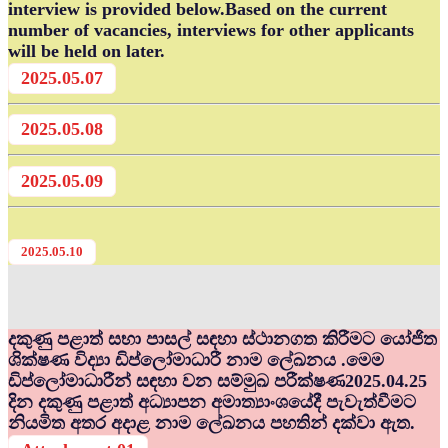
interview is provided below.Based on the current
number of vacancies, interviews for other applicants
will be held on later.
2025.05.07
2025.05.08
2025.05.09
2025.05.10
දකුණු පළාත් සභා පාසල් සඳහා ස්ථානගත කිරීමට යෝජිත
ශික්ෂණ විද්‍යා ඩිප්ලෝමාධාරී නාම ලේඛනය .මෙම
ඩිප්ලෝමාධාරීන් සඳහා වන සම්මුඛ පරීක්ෂණ2025.04.25
දින දකුණු පළාත් අධ්‍යාපන අමාත්‍යාංශයේදී පැවැත්වීමට
නියමිත අතර අදාළ නාම ලේඛනය පහතින් දක්වා ඇත.