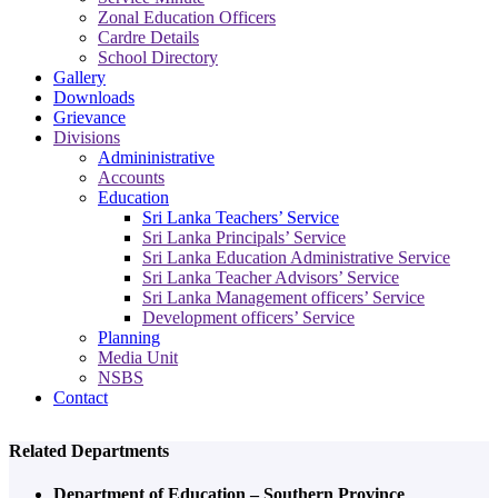
Zonal Education Officers
Cardre Details
School Directory
Gallery
Downloads
Grievance
Divisions
Admininistrative
Accounts
Education
Sri Lanka Teachers’ Service
Sri Lanka Principals’ Service
Sri Lanka Education Administrative Service
Sri Lanka Teacher Advisors’ Service
Sri Lanka Management officers’ Service
Development officers’ Service
Planning
Media Unit
NSBS
Contact
Related Departments
Department of Education – Southern Province