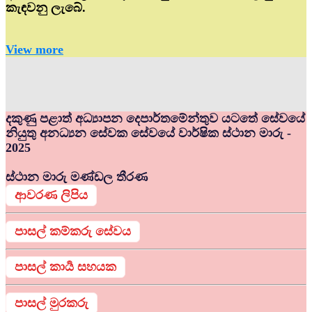
කැඳවනු ලැබේ.
View more
දකුණු පළාත් අධ්‍යාපන දෙපාර්තමේන්තුව යටතේ සේවයේ
නියුතු අනධ්‍යන සේවක සේවයේ වාර්ෂික ස්ථාන මාරු -
2025
ස්ථාන මාරු මණ්ඩල තීරණ
ආවරණ ලිපිය
පාසල් කම්කරු සේවය
පාසල් කාර්‍ය සහයක
පාසල් මුරකරු