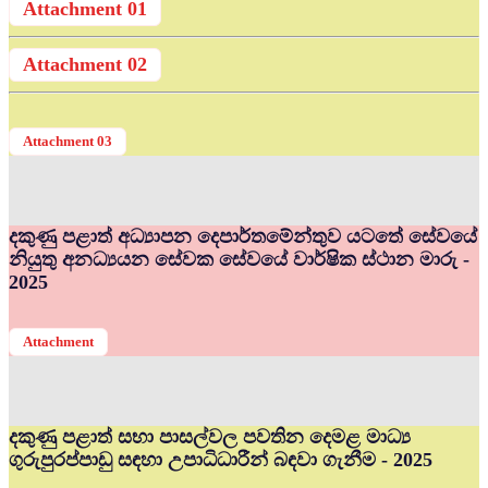
Attachment 01
Attachment 02
Attachment 03
දකුණු පළාත් අධ්‍යාපන දෙපාර්තමේන්තුව යටතේ සේවයේ
නියුතු අනධ්‍යයන සේවක සේවයේ වාර්ෂික ස්ථාන මාරු -
2025
Attachment
දකුණු පළාත් සභා පාසල්වල පවතින දෙමළ මාධ්‍ය
ගුරුපුරප්පාඩු සඳහා උපාධිධාරීන් බඳවා ගැනීම - 2025