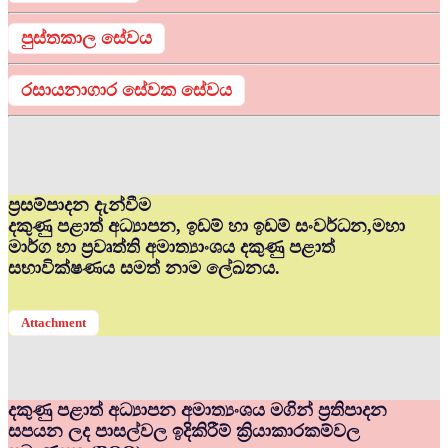
පුස්තකාල සේවය
රසායනාගාර සේවක සේවය
ප්‍රසම්පාදන දැන්වීම
දකුණු පළාත් අධ්‍යාපන, ඉඩම් හා ඉඩම් සංවර්ධන,මහා
මාර්ග හා ප්‍රවෘත්ති අමාත්‍යාංශය දකුණු පළාත්
සභාවික්ෂණය සමත් නාම ලේඛනය.
Attachment
දකුණු පළාත් අධ්‍යාපන අමාත්‍යංශය මගින් ප්‍රතිපාදන
සපයන ලද පාසල්වල ඉදිකිරීම් ක්‍රියාකාරකම්වල