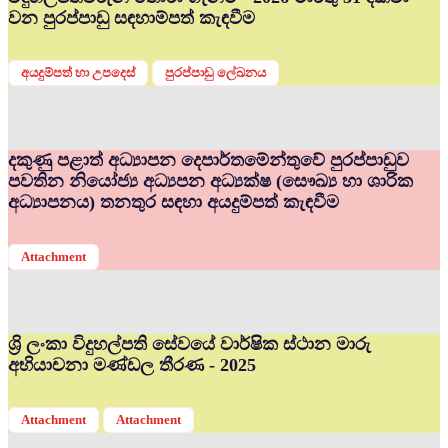
වන පුරප්පාඩු සඳහාම්පත් කැඳවීම
අයදුම්පත් හා උපදෙස්
පුරප්පාඩු ලේඛනය
දකුණු පළාත් අධ්‍යාපන දෙපාර්තමේන්තුවේ පුරප්පාඩුව
පවතින නියෝජ්‍ය අධ්‍යපන අධ්‍යක්ෂ (සෞඛ්‍ය හා ශාරික
අධ්‍යාපනය) තනතුර සඳහා අයදුම්පත් කැඳවීම
Attachment
ශ්‍රි ලංකා විදුහල්පති සේවයේ වාර්ෂික ස්ථාන මාරු
අභියාචනා මණ්ඩල තීරණ - 2025
Attachment
Attachment