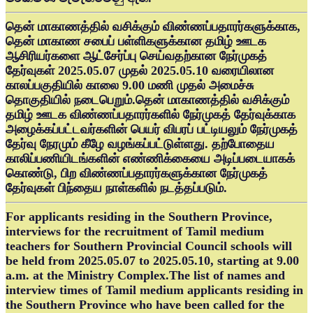
தென் மாகாணத்தில் வசிக்கும் விண்ணப்பதாரர்களுக்காக,
தென் மாகாண சபைப் பள்ளிகளுக்கான தமிழ் ஊடக
ஆசிரியர்களை ஆட்சேர்ப்பு செய்வதற்கான நேர்முகத்
தேர்வுகள் 2025.05.07 முதல் 2025.05.10 வரையிலான
காலப்பகுதியில் காலை 9.00 மணி முதல் அமைச்சு
தொகுதியில் நடைபெறும்.தென் மாகாணத்தில் வசிக்கும்
தமிழ் ஊடக விண்ணப்பதாரர்களில் நேர்முகத் தேர்வுக்காக
அழைக்கப்பட்டவர்களின் பெயர் விபரப் பட்டியலும் நேர்முகத்
தேர்வு நேரமும் கீழே வழங்கப்பட்டுள்ளது. தற்போதைய
காலிப்பணியிடங்களின் எண்ணிக்கையை அடிப்படையாகக்
கொண்டு, பிற விண்ணப்பதாரர்களுக்கான நேர்முகத்
தேர்வுகள் பிந்தைய நாள்களில் நடத்தப்படும்.
For applicants residing in the Southern Province,
interviews for the recruitment of Tamil medium
teachers for Southern Provincial Council schools will
be held from 2025.05.07 to 2025.05.10, starting at 9.00
a.m. at the Ministry Complex.The list of names and
interview times of Tamil medium applicants residing in
the Southern Province who have been called for the