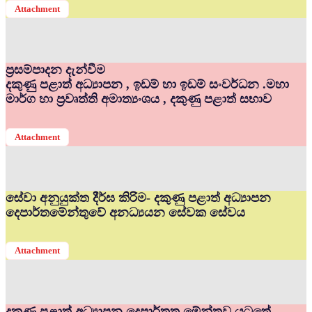
Attachment
ප්‍රසම්පාදන දැන්වීම
දකුණු පළාත් අධ්‍යාපන , ඉඩම් හා ඉඩම් සංවර්ධන .මහා
මාර්ග හා ප්‍රවෘත්ති අමාත්‍යංශය , දකුණු පළාත් සභාව
Attachment
සේවා අනුයුක්ත දීර්ඝ කිරිම- දකුණු පළාත් අධ්‍යාපන
දෙපාර්තමේන්තුවේ අනධ්‍යයන සේවක සේවය
Attachment
දකුණු පළාත් අධ්‍යාපන දෙපාර්තත මේන්තුව යටතේ