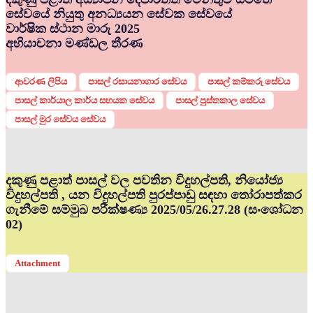
සේවයේ නියුතු අනධ්‍යයන සේවක සේවයේ
වාර්ෂික ස්ථාන මාරු 2025
අභියාචනා මණ්ඩල තීරණ
ආවරණ ලිපිය
පාසල් රසායනාගාර සේවය
පාසල් කම්කරු සේවය
පාසල් කාර්යාල කාර්ය සහයක සේවය
පාසල් පුස්තකාල සේවය
පාසල් මුර සේවය සේවය
දකුණු පළාත් පාසල් වල පවතින විදුහල්පති, නියෝජ්‍ය
විදුහල්පති , යන විදුහල්පති පුරප්පාඩු සඳහා තෝරාපත්කර
ගැනීමේ සම්මුඛ පරීක්ෂණ්‍ය 2025/05/26.27.28 (සංශෝධන
02)
Attachment