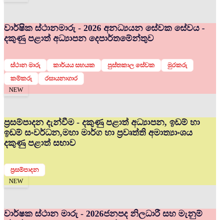
වාර්ෂික ස්ථානමාරු - 2026 අනධ්‍යයන සේවක සේවය -
දකුණු පළාත් අධ්‍යාපන දෙපාර්තමේන්තුව
ස්ථාන මාරු
කාර්යය සහයක
පුස්තකාල සේවක
මුරකරු
කම්කරු
රසායනාගාර
NEW
ප්‍රසම්පාදන දැන්වීම - දකුණු පළාත් අධ්‍යාපන, ඉඩම් හා
ඉඩම් සංවර්ධන,මහා මාර්ග හා ප්‍රවෘත්ති අමාත්‍යාංශය
දකුණු පළාත් සභාව
ප්‍රසම්පාදන
NEW
වාර්ෂක ස්ථාන මාරු - 2026
ජනපද නිලධාරී සහ මැනුම්