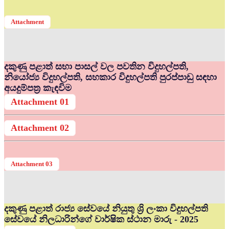
Attachment
දකුණු පළාත් සභා පාසල් වල පවතින විදුහල්පති,
නියෝජ්‍ය විදුහල්පති, සහකාර විදුහල්පති පුරප්පාඩු සඳහා
අයදුම්පත්‍ර කැඳවිම
Attachment 01
Attachment 02
Attachment 03
දකුණු පළාත් රාජ්‍ය සේවයේ නියුතු ශ්‍රි ලංකා විදුහල්පති
සේවයේ නිලධාරින්ගේ වාර්ෂික ස්ථාන මාරු - 2025