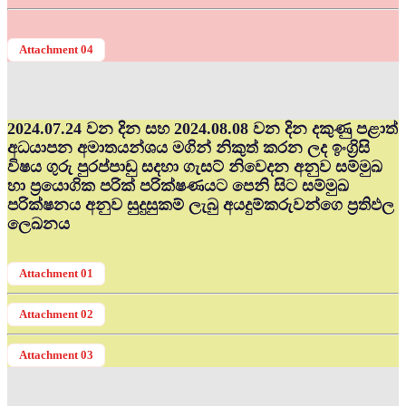
Attachment 04
2024.07.24 වන දින සහ 2024.08.08 වන දින දකුණු පළාත්
අධ‍යාපන අමාතයන්ශය මගින් නිකුත් කරන ලද ඉංග්‍රිසි
විෂය ගුරු පුරප්පාඩු සදහා ගැසට් නිවෙදන අනුව සම්මුඛ
හා ප්‍රයොගික පරික් පරික්ෂණයට පෙනි සිට සම්මුඛ
පරික්ෂනය අනුව සුදුසුකම් ලැබු අයදුම්කරුවන්ගෙ ප්‍රතිඵල
ලෙඛනය
Attachment 01
Attachment 02
Attachment 03