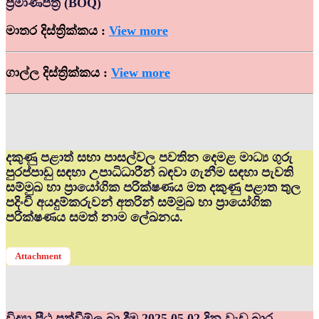
ප්‍රමාණපත්‍ර (BOQ)
මාතර දිස්ත්‍රික්කය :
View more
ගාල්ල දිස්ත්‍රික්කය :
View more
දකුණු පළාත් සභා පාසල්වල පවතින දෙමළ මාධ්‍ය ගුරු
පුරප්පාඩු සඳහා උපාධිධාරීන් බඳවා ගැනීම සඳහා පැවති
සම්මුඛ හා ප්‍රායෝගික පරික්ෂණය මත දකුණු පළාත තුල
පදිංචි අයදුම්කරුවන් අතරින් සම්මුඛ හා ප්‍රායෝගික
පරික්ෂණය සමත් නාම ලේඛනය.
Attachment
විද්‍යා පීඨ පත්වීම්ල බා දීම 2025.05.02 දින වැඩ බාර