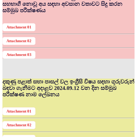
සහභාගී නොවූ අය සඳහා අවසාන වතාවට සිදු කරන
සම්මුඛ පරීක්ෂණය
Attachment 01
Attachment 02
Attachment 03
දකුණු පළාත් සභා පාසල් වල ඉංග්‍රීසි විෂය සඳහා ගුරුවරුන්
බඳවා ගැනීමට අදාළව 2024.09.12 වන දින සම්මුඛ
පරීක්ෂණ නාම ලේඛනය
Attachment 01
Attachment 02