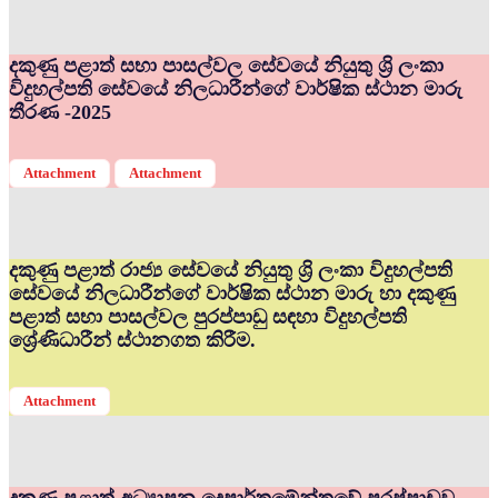
දකුණු පළාත් සභා පාසල්වල සේවයේ නියුතු ශ්‍රි ලංකා
විදුහල්පති සේවයේ නිලධාරීන්ගේ වාර්ෂික ස්ථාන මාරු
තීරණ -2025
Attachment
Attachment
දකුණු පළාත් රාජ්‍ය සේවයේ නියුතු ශ්‍රි ලංකා විදුහල්පති
සේවයේ නිලධාරීන්ගේ වාර්ෂික ස්ථාන මාරු හා දකුණු
පළාත් සභා පාසල්වල පුරප්පාඩු සඳහා විදුහල්පති
ශ්‍රේණිධාරීන් ස්ථානගත කිරීම.
Attachment