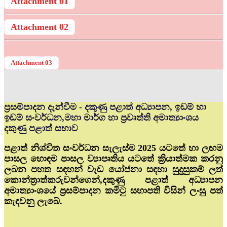
Attachment 01
Attachment 02
Attachment 03
ප්‍රසම්පාදන දැන්වීම - දකුණු පළාත් අධ්‍යාපන, ඉඩම් හා
ඉඩම් සංවර්ධන,මහා මාර්ග හා ප්‍රවෘත්ති අමාත්‍යාංශය
දකුණු පළාත් සභාව
පළාත් නිශ්චිත සංවර්ධන සැලැස්ම 2025 යටතේ හා ලඟම
පාසල හොඳම පාසල ව්‍යාපෘතිය යටතේ ක්‍රියාත්මක කරනු
ලබන පහත සඳහන් වැඩ යෝජනා සඳහා සුදුසුකම් ලත්
කොන්ත්‍රාත්කරුවන්ගෙන්,දකුණු පළාත් අධ්‍යාපන
අමාත්‍යාංශයේ ප්‍රසම්පාදන කමිටු සභාපති විසින් ලංසු පත්
කැඳවනු ලැබේ.