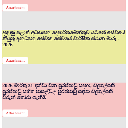
Attachment
දකුණු පළාත් අධ්‍යාපන දෙපාර්තමේන්තුව යටතේ සේවයේ
නියුතු අනධ්‍යන සේවක සේවයේ වාර්ෂික ස්ථාන මාරු -
2026
Attachment
2026 මාර්තු 31 දක්වා වන පුරප්පාඩු සඳහා, විදුහල්පති
පුරප්පාඩු සහිත පාසල්වල පුරප්පාඩු සඳහා විදුහල්පති
වරුන් තෝරා ගැනීම
Attachment