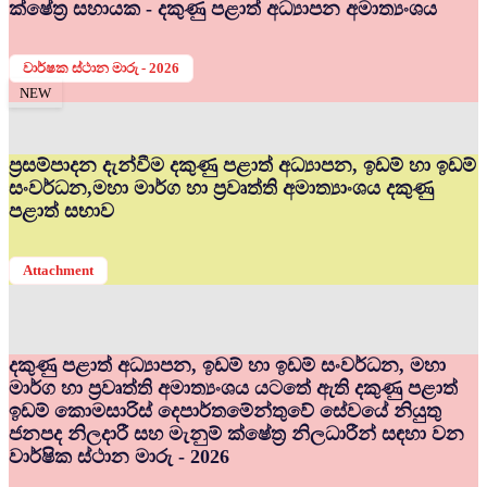
ක්ෂේත්‍ර සහායක - දකුණු පළාත් අධ්‍යාපන අමාත්‍යංශය
වාර්ෂක ස්ථාන මාරු - 2026
NEW
ප්‍රසම්පාදන දැන්වීම දකුණු පළාත් අධ්‍යාපන, ඉඩම් හා ඉඩම්
සංවර්ධන,මහා මාර්ග හා ප්‍රවෘත්ති අමාත්‍යාංශය දකුණු
පළාත් සභාව
Attachment
දකුණු පළාත් අධ්‍යාපන, ඉඩම් හා ඉඩම් සංවර්ධන, මහා
මාර්ග හා ප්‍රවෘත්ති අමාත්‍යංශය යටතේ ඇති දකුණු පළාත්
ඉඩම් කොමසාරිස් දෙපාර්තමේන්තුවේ සේවයේ නියුතු
ජනපද නිලදාරී සහ මැනුම් ක්ෂේත්‍ර නිලධාරීන් සඳහා වන
වාර්ෂික ස්ථාන මාරු - 2026