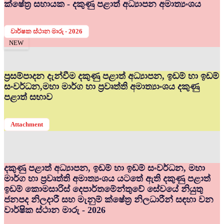
ක්ෂේත්‍ර සහායක - දකුණු පළාත් අධ්‍යාපන අමාත්‍යංශය
වාර්ෂක ස්ථාන මාරු - 2026
NEW
ප්‍රසම්පාදන දැන්වීම දකුණු පළාත් අධ්‍යාපන, ඉඩම් හා ඉඩම්
සංවර්ධන,මහා මාර්ග හා ප්‍රවෘත්ති අමාත්‍යාංශය දකුණු
පළාත් සභාව
Attachment
දකුණු පළාත් අධ්‍යාපන, ඉඩම් හා ඉඩම් සංවර්ධන, මහා
මාර්ග හා ප්‍රවෘත්ති අමාත්‍යංශය යටතේ ඇති දකුණු පළාත්
ඉඩම් කොමසාරිස් දෙපාර්තමේන්තුවේ සේවයේ නියුතු
ජනපද නිලදාරී සහ මැනුම් ක්ෂේත්‍ර නිලධාරීන් සඳහා වන
වාර්ෂික ස්ථාන මාරු - 2026