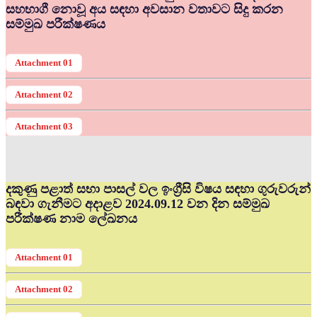
සහභාගී නොවූ අය සඳහා අවසාන වතාවට සිදු කරන
සම්මුඛ පරීක්ෂණය
Attachment 01
Attachment 02
Attachment 03
දකුණු පළාත් සභා පාසල් වල ඉංග්‍රීසි විෂය සඳහා ගුරුවරුන්
බඳවා ගැනීමට අදාළව 2024.09.12 වන දින සම්මුඛ
පරීක්ෂණ නාම ලේඛනය
Attachment 01
Attachment 02