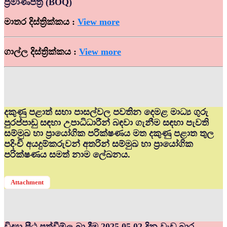
ප්‍රමාණපත්‍ර (BOQ)
මාතර දිස්ත්‍රික්කය :
View more
ගාල්ල දිස්ත්‍රික්කය :
View more
දකුණු පළාත් සභා පාසල්වල පවතින දෙමළ මාධ්‍ය ගුරු
පුරප්පාඩු සඳහා උපාධිධාරීන් බඳවා ගැනීම සඳහා පැවති
සම්මුඛ හා ප්‍රායෝගික පරික්ෂණය මත දකුණු පළාත තුල
පදිංචි අයදුම්කරුවන් අතරින් සම්මුඛ හා ප්‍රායෝගික
පරික්ෂණය සමත් නාම ලේඛනය.
Attachment
විද්‍යා පීඨ පත්වීම්ල බා දීම 2025.05.02 දින වැඩ බාර