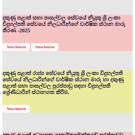
දකුණු පළාත් සභා පාසල්වල සේවයේ නියුතු ශ්‍රි ලංකා
විදුහල්පති සේවයේ නිලධාරීන්ගේ වාර්ෂික ස්ථාන මාරු
තීරණ -2025
Attachment
Attachment
දකුණු පළාත් රාජ්‍ය සේවයේ නියුතු ශ්‍රි ලංකා විදුහල්පති
සේවයේ නිලධාරීන්ගේ වාර්ෂික ස්ථාන මාරු හා දකුණු
පළාත් සභා පාසල්වල පුරප්පාඩු සඳහා විදුහල්පති
ශ්‍රේණිධාරීන් ස්ථානගත කිරීම.
Attachment