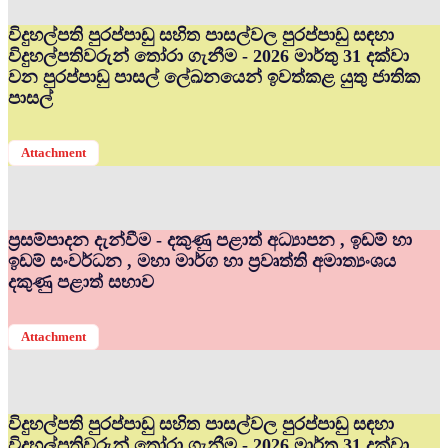
විදුහල්පති පුරප්පාඩු සහිත පාසල්වල පුරප්පාඩු සඳහා
විදුහල්පතිවරුන් තෝරා ගැනීම - 2026 මාර්තු 31 දක්වා
වන පුරප්පාඩු පාසල් ලේඛනයෙන් ඉවත්කළ යුතු ජාතික
පාසල්
Attachment
ප්‍රසම්පාදන දැන්වීම - දකුණු පළාත් අධ්‍යාපන , ඉඩම් හා
ඉඩම් සංවර්ධන , මහා මාර්ග හා ප්‍රවෘත්ති අමාත්‍යංශය
දකුණු පළාත් සභාව
Attachment
විදුහල්පති පුරප්පාඩු සහිත පාසල්වල පුරප්පාඩු සඳහා
විදුහල්පතිවරුන් තෝරා ගැනීම - 2026 මාර්තු 31 දක්වා