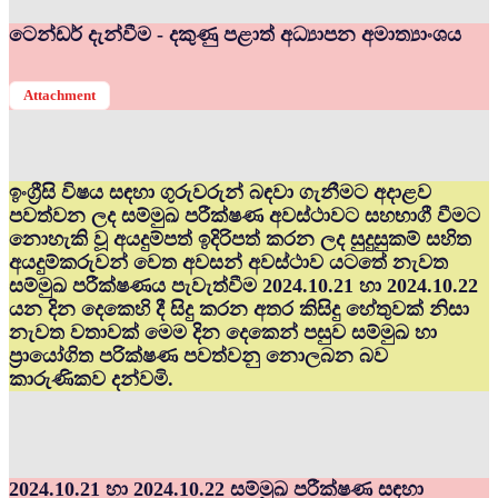
ටෙන්ඩර් දැන්වීම - දකුණු පළාත් අධ්‍යාපන අමාත්‍යාංශය
Attachment
ඉංග්‍රීසි විෂය සඳහා ගුරුවරුන් බඳවා ගැනීමට අදාළව
පවත්වන ලද සම්මුඛ පරීක්ෂණ අවස්ථාවට සහභාගී වීමට
නොහැකි වූ අයදුම්පත් ඉදිරිපත් කරන ලද සුදුසුකම් සහිත
අයදුම්කරුවන් වෙත අවසන් අවස්ථාව යටතේ නැවත
සම්මුඛ පරීක්ෂණය පැවැත්වීම 2024.10.21 හා 2024.10.22
යන දින දෙකෙහි දී සිදු කරන අතර කිසිදු හේතුවක් නිසා
නැවත වතාවක් මෙම දින දෙකෙන් පසුව සම්මුඛ හා
ප්‍රායෝගිත පරික්ෂණ පවත්වනු නොලබන බව
කාරුණිකව දන්වමි.
2024.10.21 හා 2024.10.22 සම්මුඛ පරීක්ෂණ සඳහා