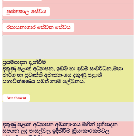
පුස්තකාල සේවය
රසායනාගාර සේවක සේවය
ප්‍රසම්පාදන දැන්වීම
දකුණු පළාත් අධ්‍යාපන, ඉඩම් හා ඉඩම් සංවර්ධන,මහා
මාර්ග හා ප්‍රවෘත්ති අමාත්‍යාංශය දකුණු පළාත්
සභාවික්ෂණය සමත් නාම ලේඛනය.
Attachment
දකුණු පළාත් අධ්‍යාපන අමාත්‍යංශය මගින් ප්‍රතිපාදන
සපයන ලද පාසල්වල ඉදිකිරීම් ක්‍රියාකාරකම්වල