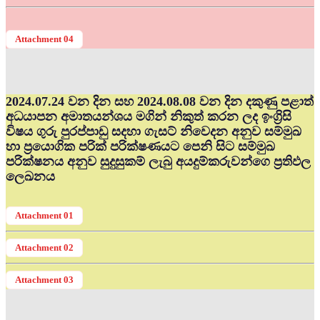
Attachment 04
2024.07.24 වන දින සහ 2024.08.08 වන දින දකුණු පළාත්
අධ‍යාපන අමාතයන්ශය මගින් නිකුත් කරන ලද ඉංග්‍රිසි
විෂය ගුරු පුරප්පාඩු සදහා ගැසට් නිවෙදන අනුව සම්මුඛ
හා ප්‍රයොගික පරික් පරික්ෂණයට පෙනි සිට සම්මුඛ
පරික්ෂනය අනුව සුදුසුකම් ලැබු අයදුම්කරුවන්ගෙ ප්‍රතිඵල
ලෙඛනය
Attachment 01
Attachment 02
Attachment 03