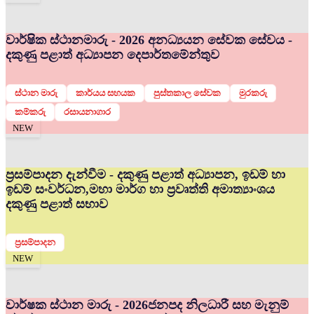
වාර්ෂික ස්ථානමාරු - 2026 අනධ්‍යයන සේවක සේවය -
දකුණු පළාත් අධ්‍යාපන දෙපාර්තමේන්තුව
ස්ථාන මාරු
කාර්යය සහයක
පුස්තකාල සේවක
මුරකරු
කම්කරු
රසායනාගාර
NEW
ප්‍රසම්පාදන දැන්වීම - දකුණු පළාත් අධ්‍යාපන, ඉඩම් හා
ඉඩම් සංවර්ධන,මහා මාර්ග හා ප්‍රවෘත්ති අමාත්‍යාංශය
දකුණු පළාත් සභාව
ප්‍රසම්පාදන
NEW
වාර්ෂක ස්ථාන මාරු - 2026
ජනපද නිලධාරී සහ මැනුම්