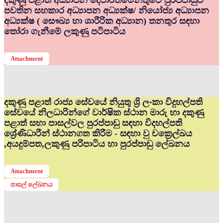
දකුණු පළාත් අධ්‍යාපන දෙපාර්තමේන්තුවේ පුරප්පාඩුව
පවතින සහකාර අධ්‍යාපන අධ්‍යක්ෂ/ නියෝජ්‍ය අධ්‍යාපන
අධ්‍යක්ෂ ( සෞඛ්‍ය හා ශාරීරික අධ්‍යාන) තනතුර සඳහා
තෝරා ගැනීමේ ලකුණු පටිපාටිය
Attachment
දකුණු පළාත් රාජ්‍ය සේවයේ නියුතු ශ්‍රි ලංකා විදුහල්පති
සේවයේ නිලධාරින්ගේ වාර්ෂික ස්ථාන මාරු හා දකුණු
පළාත් සභා පාසල්වල පුරප්පාඩු සඳහා විදහල්පති
ශ්‍රේණිධාරීන් ස්ථානගත කිරීම - සඳහා වු චක්‍රෙල්ඛය
,අයදුම්පත,ලකුණු පරිපාටිය හා පුරප්පාඩු ලේඛනය
Attachment
පාසල් ලේඛනය