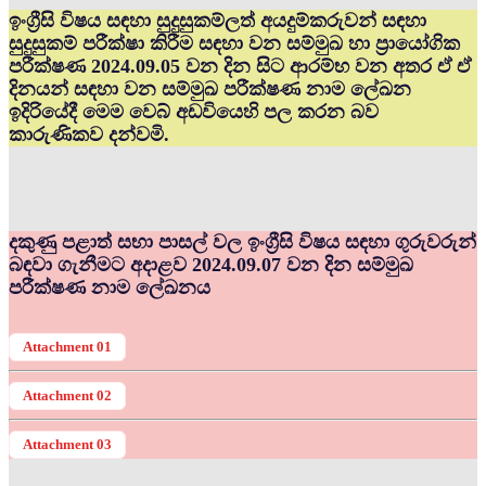
ඉංග්‍රීසි විෂය සඳහා සුදුසුකම්ලත් අයදුම්කරුවන් සඳහා
සුදුසුකම් පරීක්ෂා කිරීම සඳහා වන සම්මුඛ හා ප්‍රායෝගික
පරීක්ෂණ 2024.09.05 වන දින සිට ආරම්භ වන අතර ඒ ඒ
දිනයන් සඳහා වන සම්මුඛ පරීක්ෂණ නාම ලේඛන
ඉදිරියේදී මෙම වෙබ් අඩවියෙහි පල කරන බව
කාරුණිකව දන්වමි.
දකුණු පළාත් සභා පාසල් වල ඉංග්‍රීසි විෂය සඳහා ගුරුවරුන්
බඳවා ගැනීමට අදාළව 2024.09.07 වන දින සම්මුඛ
පරීක්ෂණ නාම ලේඛනය
Attachment 01
Attachment 02
Attachment 03