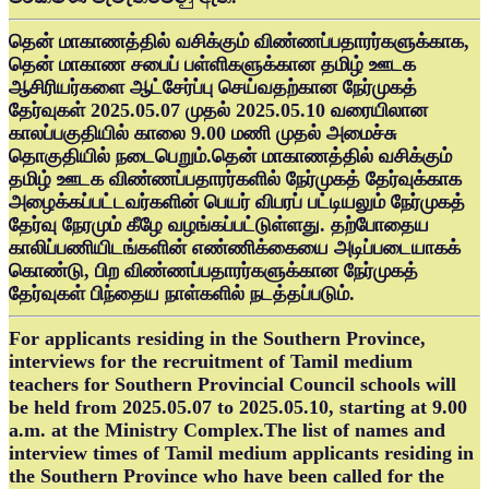
தென் மாகாணத்தில் வசிக்கும் விண்ணப்பதாரர்களுக்காக,
தென் மாகாண சபைப் பள்ளிகளுக்கான தமிழ் ஊடக
ஆசிரியர்களை ஆட்சேர்ப்பு செய்வதற்கான நேர்முகத்
தேர்வுகள் 2025.05.07 முதல் 2025.05.10 வரையிலான
காலப்பகுதியில் காலை 9.00 மணி முதல் அமைச்சு
தொகுதியில் நடைபெறும்.தென் மாகாணத்தில் வசிக்கும்
தமிழ் ஊடக விண்ணப்பதாரர்களில் நேர்முகத் தேர்வுக்காக
அழைக்கப்பட்டவர்களின் பெயர் விபரப் பட்டியலும் நேர்முகத்
தேர்வு நேரமும் கீழே வழங்கப்பட்டுள்ளது. தற்போதைய
காலிப்பணியிடங்களின் எண்ணிக்கையை அடிப்படையாகக்
கொண்டு, பிற விண்ணப்பதாரர்களுக்கான நேர்முகத்
தேர்வுகள் பிந்தைய நாள்களில் நடத்தப்படும்.
For applicants residing in the Southern Province,
interviews for the recruitment of Tamil medium
teachers for Southern Provincial Council schools will
be held from 2025.05.07 to 2025.05.10, starting at 9.00
a.m. at the Ministry Complex.The list of names and
interview times of Tamil medium applicants residing in
the Southern Province who have been called for the