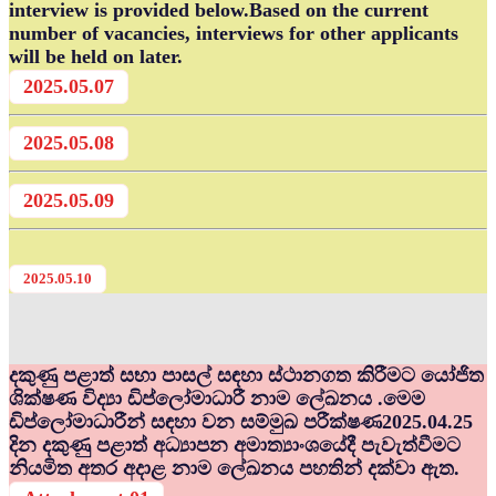
interview is provided below.Based on the current
number of vacancies, interviews for other applicants
will be held on later.
2025.05.07
2025.05.08
2025.05.09
2025.05.10
දකුණු පළාත් සභා පාසල් සඳහා ස්ථානගත කිරීමට යෝජිත
ශික්ෂණ විද්‍යා ඩිප්ලෝමාධාරී නාම ලේඛනය .මෙම
ඩිප්ලෝමාධාරීන් සඳහා වන සම්මුඛ පරීක්ෂණ2025.04.25
දින දකුණු පළාත් අධ්‍යාපන අමාත්‍යාංශයේදී පැවැත්වීමට
නියමිත අතර අදාළ නාම ලේඛනය පහතින් දක්වා ඇත.