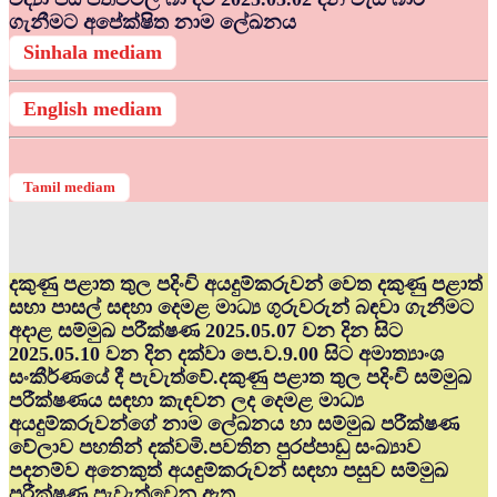
ගැනීමට අපේක්ෂිත නාම ලේඛනය
Sinhala mediam
English mediam
Tamil mediam
දකුණු පළාත තුල පදිංචි අයදුම්කරුවන් වෙත දකුණු පළාත්
සභා පාසල් සඳහා දෙමළ මාධ්‍ය ගුරුවරුන් බඳවා ගැනීමට
අදාළ සම්මුඛ පරීක්ෂණ 2025.05.07 වන දින සිට
2025.05.10 වන දින දක්වා පෙ.ව.9.00 සිට අමාත්‍යාංශ
සංකීර්ණයේ දී පැවැත්වේ.දකුණු පළාත තුල පදිංචි සම්මුඛ
පරීක්ෂණය සඳහා කැඳවන ලද දෙමළ මාධ්‍ය
අයදුම්කරුවන්ගේ නාම ලේඛනය හා සම්මුඛ පරීක්ෂණ
වේලාව පහතින් දක්වමි.පවතින පුරප්පාඩු සංඛ්‍යාව
පදනම්ව අනෙකුත් අයඳුම්කරුවන් සඳහා පසුව සම්මුඛ
පරීක්ෂණ පැවැත්වෙනු ඇත.