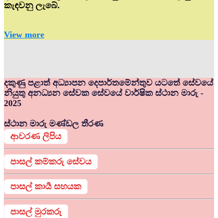
කැඳවනු ලැබේ.
View more
දකුණු පළාත් අධ්‍යාපන දෙපාර්තමේන්තුව යටතේ සේවයේ
නියුතු අනධ්‍යන සේවක සේවයේ වාර්ෂික ස්ථාන මාරු -
2025
ස්ථාන මාරු මණ්ඩල තීරණ
ආවරණ ලිපිය
පාසල් කම්කරු සේවය
පාසල් කාර්‍ය සහයක
පාසල් මුරකරු