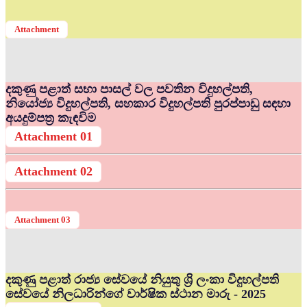
Attachment
දකුණු පළාත් සභා පාසල් වල පවතින විදුහල්පති,
නියෝජ්‍ය විදුහල්පති, සහකාර විදුහල්පති පුරප්පාඩු සඳහා
අයදුම්පත්‍ර කැඳවිම
Attachment 01
Attachment 02
Attachment 03
දකුණු පළාත් රාජ්‍ය සේවයේ නියුතු ශ්‍රි ලංකා විදුහල්පති
සේවයේ නිලධාරින්ගේ වාර්ෂික ස්ථාන මාරු - 2025