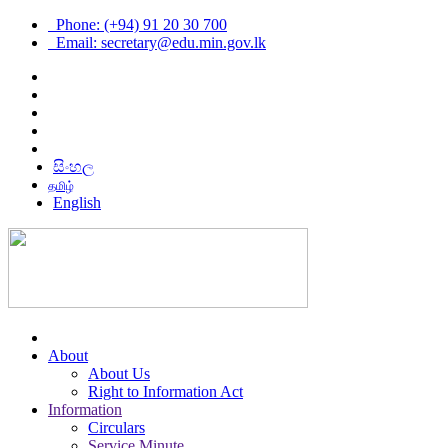
Phone: (+94) 91 20 30 700
Email: secretary@edu.min.gov.lk
සිංහල
தமிழ்
English
About
About Us
Right to Information Act
Information
Circulars
Service Minute