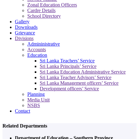
Zonal Education Officers
Cardre Details
School Directory
Gallery
Downloads
Grievance
Divisions
Admininistrative
Accounts
Education
Sri Lanka Teachers’ Service
Sri Lanka Principals’ Service
Sri Lanka Education Administrative Service
Sri Lanka Teacher Advisors’ Service
Sri Lanka Management officers’ Service
Development officers’ Service
Planning
Media Unit
NSBS
Contact
Related Departments
Department of Education – Southern Province