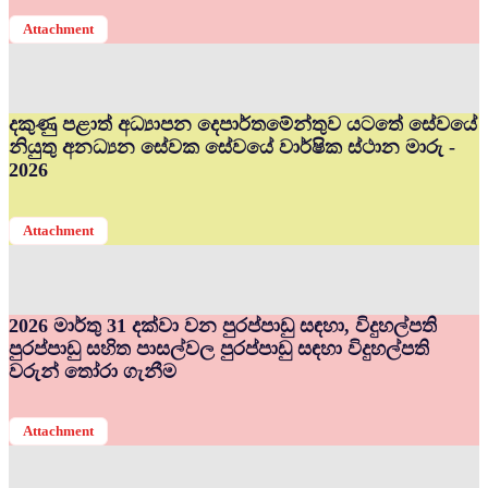
Attachment
දකුණු පළාත් අධ්‍යාපන දෙපාර්තමේන්තුව යටතේ සේවයේ
නියුතු අනධ්‍යන සේවක සේවයේ වාර්ෂික ස්ථාන මාරු -
2026
Attachment
2026 මාර්තු 31 දක්වා වන පුරප්පාඩු සඳහා, විදුහල්පති
පුරප්පාඩු සහිත පාසල්වල පුරප්පාඩු සඳහා විදුහල්පති
වරුන් තෝරා ගැනීම
Attachment