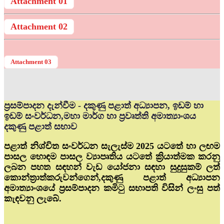
Attachment 01
Attachment 02
Attachment 03
ප්‍රසම්පාදන දැන්වීම - දකුණු පළාත් අධ්‍යාපන, ඉඩම් හා
ඉඩම් සංවර්ධන,මහා මාර්ග හා ප්‍රවෘත්ති අමාත්‍යාංශය
දකුණු පළාත් සභාව
පළාත් නිශ්චිත සංවර්ධන සැලැස්ම 2025 යටතේ හා ලඟම
පාසල හොඳම පාසල ව්‍යාපෘතිය යටතේ ක්‍රියාත්මක කරනු
ලබන පහත සඳහන් වැඩ යෝජනා සඳහා සුදුසුකම් ලත්
කොන්ත්‍රාත්කරුවන්ගෙන්,දකුණු පළාත් අධ්‍යාපන
අමාත්‍යාංශයේ ප්‍රසම්පාදන කමිටු සභාපති විසින් ලංසු පත්
කැඳවනු ලැබේ.