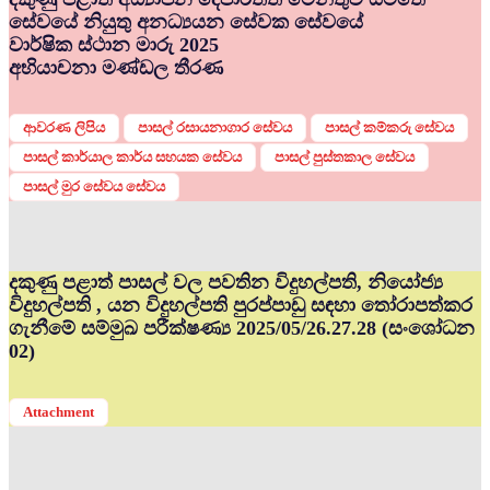
සේවයේ නියුතු අනධ්‍යයන සේවක සේවයේ
වාර්ෂික ස්ථාන මාරු 2025
අභියාචනා මණ්ඩල තීරණ
ආවරණ ලිපිය
පාසල් රසායනාගාර සේවය
පාසල් කම්කරු සේවය
පාසල් කාර්යාල කාර්ය සහයක සේවය
පාසල් පුස්තකාල සේවය
පාසල් මුර සේවය සේවය
දකුණු පළාත් පාසල් වල පවතින විදුහල්පති, නියෝජ්‍ය
විදුහල්පති , යන විදුහල්පති පුරප්පාඩු සඳහා තෝරාපත්කර
ගැනීමේ සම්මුඛ පරීක්ෂණ්‍ය 2025/05/26.27.28 (සංශෝධන
02)
Attachment