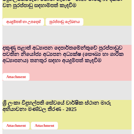
වන පුරප්පාඩු සඳහාම්පත් කැඳවීම
අයදුම්පත් හා උපදෙස්
පුරප්පාඩු ලේඛනය
දකුණු පළාත් අධ්‍යාපන දෙපාර්තමේන්තුවේ පුරප්පාඩුව
පවතින නියෝජ්‍ය අධ්‍යපන අධ්‍යක්ෂ (සෞඛ්‍ය හා ශාරික
අධ්‍යාපනය) තනතුර සඳහා අයදුම්පත් කැඳවීම
Attachment
ශ්‍රි ලංකා විදුහල්පති සේවයේ වාර්ෂික ස්ථාන මාරු
අභියාචනා මණ්ඩල තීරණ - 2025
Attachment
Attachment