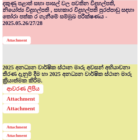
දකුණු පළාත් සභා පාසල් වල පවතින විදුහල්පති,
නියෝජ්‍ය විදුහල්පති , සහකාර විදුහල්පති පුරප්පාඩු සඳහා
තෝරා පත්ක ර ගැනීමේ සම්මුඛ පරීක්ෂණය -
2025.05.26/27/28
Attachment
2025 අනධ්‍යන වාර්ෂික ස්ථාන මාරු අවසන් අභියාචනා
තීරණ දැනුම් දීම හා 2025 අනධ්‍යන වාර්ෂික ස්ථාන මාරු
ක්‍රියාත්මක කිරිම.
ආවරණ ලිපිය
Attachment
Attachment
Attachment
Attachment