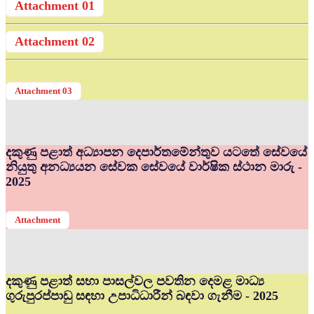
Attachment 01
Attachment 02
Attachment 03
දකුණු පළාත් අධ්‍යාපන දෙපාර්තමේන්තුව යටතේ සේවයේ
නියුතු අනධ්‍යයන සේවක සේවයේ වාර්ෂික ස්ථාන මාරු -
2025
Attachment
දකුණු පළාත් සභා පාසල්වල පවතින දෙමළ මාධ්‍ය
ගුරුපුරප්පාඩු සඳහා උපාධිධාරීන් බඳවා ගැනීම - 2025