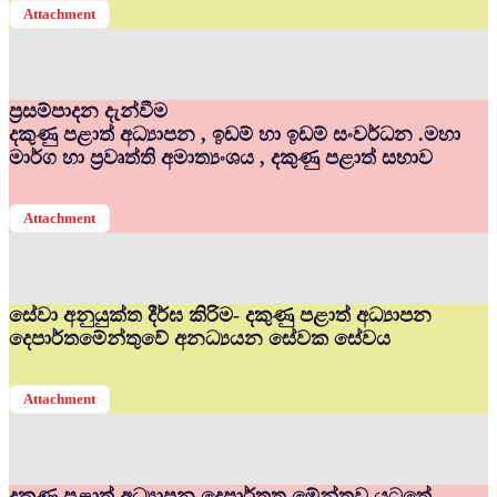
Attachment
ප්‍රසම්පාදන දැන්වීම
දකුණු පළාත් අධ්‍යාපන , ඉඩම් හා ඉඩම් සංවර්ධන .මහා
මාර්ග හා ප්‍රවෘත්ති අමාත්‍යංශය , දකුණු පළාත් සභාව
Attachment
සේවා අනුයුක්ත දීර්ඝ කිරිම- දකුණු පළාත් අධ්‍යාපන
දෙපාර්තමේන්තුවේ අනධ්‍යයන සේවක සේවය
Attachment
දකුණු පළාත් අධ්‍යාපන දෙපාර්තත මේන්තුව යටතේ