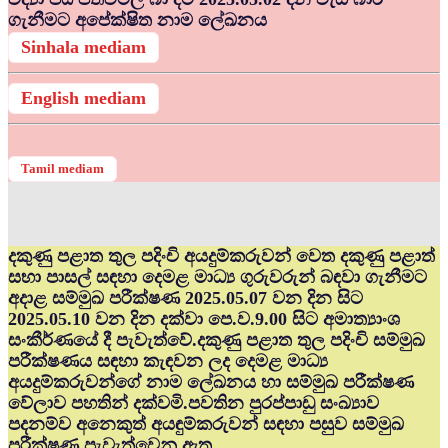
ගැනීමට අපේක්ෂිත නාම ලේඛනය
Sinhala mediam
English mediam
Tamil mediam
දකුණු පළාත තුල පදිංචි අයදුම්කරුවන් වෙත දකුණු පළාත්
සභා පාසල් සඳහා දෙමළ මාධ්‍ය ගුරුවරුන් බඳවා ගැනීමට
අදාළ සම්මුඛ පරීක්ෂණ 2025.05.07 වන දින සිට
2025.05.10 වන දින දක්වා පෙ.ව.9.00 සිට අමාත්‍යාංශ
සංකීර්ණයේ දී පැවැත්වේ.දකුණු පළාත තුල පදිංචි සම්මුඛ
පරීක්ෂණය සඳහා කැඳවන ලද දෙමළ මාධ්‍ය
අයදුම්කරුවන්ගේ නාම ලේඛනය හා සම්මුඛ පරීක්ෂණ
වේලාව පහතින් දක්වමි.පවතින පුරප්පාඩු සංඛ්‍යාව
පදනම්ව අනෙකුත් අයඳුම්කරුවන් සඳහා පසුව සම්මුඛ
පරීක්ෂණ පැවැත්වෙනු ඇත.