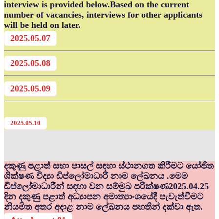
interview is provided below.Based on the current
number of vacancies, interviews for other applicants
will be held on later.
2025.05.07
2025.05.08
2025.05.09
2025.05.10
දකුණු පළාත් සභා පාසල් සඳහා ස්ථානගත කිරීමට යෝජිත
ශික්ෂණ විද්‍යා ඩිප්ලෝමාධාරී නාම ලේඛනය .මෙම
ඩිප්ලෝමාධාරීන් සඳහා වන සම්මුඛ පරීක්ෂණ2025.04.25
දින දකුණු පළාත් අධ්‍යාපන අමාත්‍යාංශයේදී පැවැත්වීමට
නියමිත අතර අදාළ නාම ලේඛනය පහතින් දක්වා ඇත.