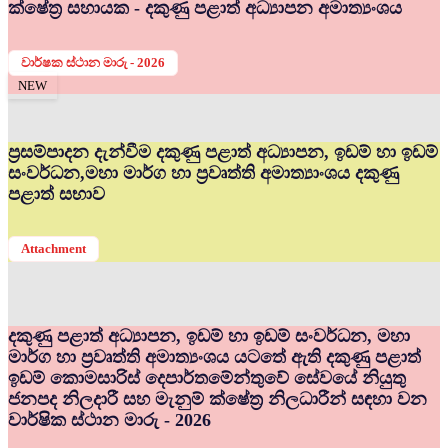
ක්ෂේත්‍ර සහායක - දකුණු පළාත් අධ්‍යාපන අමාත්‍යංශය
වාර්ෂක ස්ථාන මාරු - 2026
NEW
ප්‍රසම්පාදන දැන්වීම දකුණු පළාත් අධ්‍යාපන, ඉඩම් හා ඉඩම්
සංවර්ධන,මහා මාර්ග හා ප්‍රවෘත්ති අමාත්‍යාංශය දකුණු
පළාත් සභාව
Attachment
දකුණු පළාත් අධ්‍යාපන, ඉඩම් හා ඉඩම් සංවර්ධන, මහා
මාර්ග හා ප්‍රවෘත්ති අමාත්‍යංශය යටතේ ඇති දකුණු පළාත්
ඉඩම් කොමසාරිස් දෙපාර්තමේන්තුවේ සේවයේ නියුතු
ජනපද නිලදාරී සහ මැනුම් ක්ෂේත්‍ර නිලධාරීන් සඳහා වන
වාර්ෂික ස්ථාන මාරු - 2026