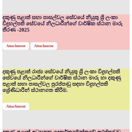
දකුණු පළාත් සභා පාසල්වල සේවයේ නියුතු ශ්‍රි ලංකා
විදුහල්පති සේවයේ නිලධාරීන්ගේ වාර්ෂික ස්ථාන මාරු
තීරණ -2025
Attachment
Attachment
දකුණු පළාත් රාජ්‍ය සේවයේ නියුතු ශ්‍රි ලංකා විදුහල්පති
සේවයේ නිලධාරීන්ගේ වාර්ෂික ස්ථාන මාරු හා දකුණු
පළාත් සභා පාසල්වල පුරප්පාඩු සඳහා විදුහල්පති
ශ්‍රේණිධාරීන් ස්ථානගත කිරීම.
Attachment