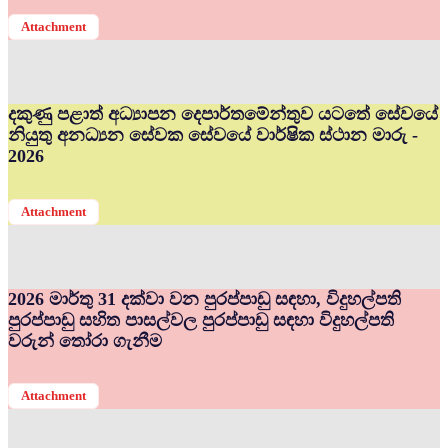
Attachment
දකුණු පළාත් අධ්‍යාපන දෙපාර්තමේන්තුව යටතේ සේවයේ
නියුතු අනධ්‍යන සේවක සේවයේ වාර්ෂික ස්ථාන මාරු -
2026
Attachment
2026 මාර්තු 31 දක්වා වන පුරප්පාඩු සඳහා, විදුහල්පති
පුරප්පාඩු සහිත පාසල්වල පුරප්පාඩු සඳහා විදුහල්පති
වරුන් තෝරා ගැනීම
Attachment