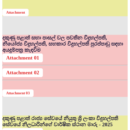
Attachment
දකුණු පළාත් සභා පාසල් වල පවතින විදුහල්පති,
නියෝජ්‍ය විදුහල්පති, සහකාර විදුහල්පති පුරප්පාඩු සඳහා
අයදුම්පත්‍ර කැඳවිම
Attachment 01
Attachment 02
Attachment 03
දකුණු පළාත් රාජ්‍ය සේවයේ නියුතු ශ්‍රි ලංකා විදුහල්පති
සේවයේ නිලධාරින්ගේ වාර්ෂික ස්ථාන මාරු - 2025