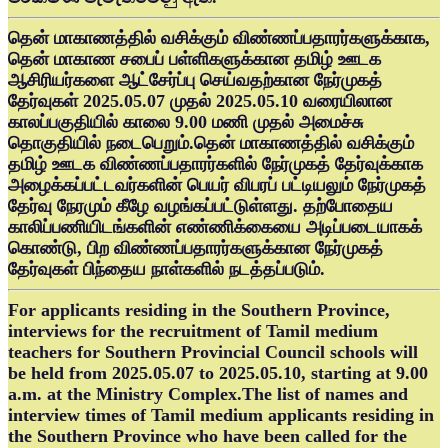
தென் மாகாணத்தில் வசிக்கும் விண்ணப்பதாரர்களுக்காக,
தென் மாகாண சபைப் பள்ளிகளுக்கான தமிழ் ஊடக
ஆசிரியர்களை ஆட்சேர்ப்பு செய்வதற்கான நேர்முகத்
தேர்வுகள் 2025.05.07 முதல் 2025.05.10 வரையிலான
காலப்பகுதியில் காலை 9.00 மணி முதல் அமைச்சு
தொகுதியில் நடைபெறும்.தென் மாகாணத்தில் வசிக்கும்
தமிழ் ஊடக விண்ணப்பதாரர்களில் நேர்முகத் தேர்வுக்காக
அழைக்கப்பட்டவர்களின் பெயர் விபரப் பட்டியலும் நேர்முகத்
தேர்வு நேரமும் கீழே வழங்கப்பட்டுள்ளது. தற்போதைய
காலிப்பணியிடங்களின் எண்ணிக்கையை அடிப்படையாகக்
கொண்டு, பிற விண்ணப்பதாரர்களுக்கான நேர்முகத்
தேர்வுகள் பிந்தைய நாள்களில் நடத்தப்படும்.
For applicants residing in the Southern Province,
interviews for the recruitment of Tamil medium
teachers for Southern Provincial Council schools will
be held from 2025.05.07 to 2025.05.10, starting at 9.00
a.m. at the Ministry Complex.The list of names and
interview times of Tamil medium applicants residing in
the Southern Province who have been called for the