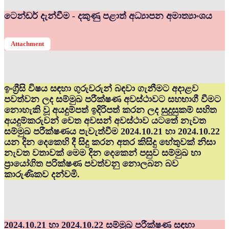
ටෙන්ඩර් දැන්වීම - දකුණු පළාත් අධ්‍යාපන අමාත්‍යාංශය
Attachment
ඉංග්‍රීසි විෂය සඳහා ගුරුවරුන් බඳවා ගැනීමට අදාළව
පවත්වන ලද සම්මුඛ පරීක්ෂණ අවස්ථාවට සහභාගී වීමට
නොහැකි වූ අයදුම්පත් ඉදිරිපත් කරන ලද සුදුසුකම් සහිත
අයදුම්කරුවන් වෙත අවසන් අවස්ථාව යටතේ නැවත
සම්මුඛ පරීක්ෂණය පැවැත්වීම 2024.10.21 හා 2024.10.22
යන දින දෙකෙහි දී සිදු කරන අතර කිසිදු හේතුවක් නිසා
නැවත වතාවක් මෙම දින දෙකෙන් පසුව සම්මුඛ හා
ප්‍රායෝගිත පරික්ෂණ පවත්වනු නොලබන බව
කාරුණිකව දන්වමි.
2024.10.21 හා 2024.10.22 සම්මුඛ පරීක්ෂණ සඳහා