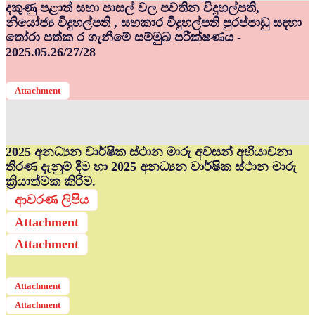
දකුණු පළාත් සභා පාසල් වල පවතින විදුහල්පති,
නියෝජ්‍ය විදුහල්පති , සහකාර විදුහල්පති පුරප්පාඩු සඳහා
තෝරා පත්ක ර ගැනීමේ සම්මුඛ පරීක්ෂණය -
2025.05.26/27/28
Attachment
2025 අනධ්‍යන වාර්ෂික ස්ථාන මාරු අවසන් අභියාචනා
තීරණ දැනුම් දීම හා 2025 අනධ්‍යන වාර්ෂික ස්ථාන මාරු
ක්‍රියාත්මක කිරිම.
ආවරණ ලිපිය
Attachment
Attachment
Attachment
Attachment