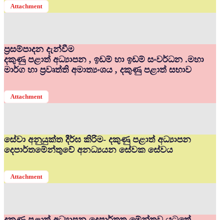
Attachment
ප්‍රසම්පාදන දැන්වීම
දකුණු පළාත් අධ්‍යාපන , ඉඩම් හා ඉඩම් සංවර්ධන .මහා
මාර්ග හා ප්‍රවෘත්ති අමාත්‍යංශය , දකුණු පළාත් සභාව
Attachment
සේවා අනුයුක්ත දීර්ඝ කිරිම- දකුණු පළාත් අධ්‍යාපන
දෙපාර්තමේන්තුවේ අනධ්‍යයන සේවක සේවය
Attachment
දකුණු පළාත් අධ්‍යාපන දෙපාර්තත මේන්තුව යටතේ