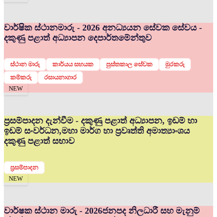
වාර්ෂික ස්ථානමාරු - 2026 අනධ්‍යයන සේවක සේවය -
දකුණු පළාත් අධ්‍යාපන දෙපාර්තමේන්තුව
ස්ථාන මාරු
කාර්යය සහයක
පුස්තකාල සේවක
මුරකරු
කම්කරු
රසායනාගාර
NEW
ප්‍රසම්පාදන දැන්වීම - දකුණු පළාත් අධ්‍යාපන, ඉඩම් හා
ඉඩම් සංවර්ධන,මහා මාර්ග හා ප්‍රවෘත්ති අමාත්‍යාංශය
දකුණු පළාත් සභාව
ප්‍රසම්පාදන
NEW
වාර්ෂක ස්ථාන මාරු - 2026
ජනපද නිලධාරී සහ මැනුම්