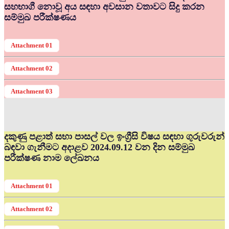
සහභාගී නොවූ අය සඳහා අවසාන වතාවට සිදු කරන
සම්මුඛ පරීක්ෂණය
Attachment 01
Attachment 02
Attachment 03
දකුණු පළාත් සභා පාසල් වල ඉංග්‍රීසි විෂය සඳහා ගුරුවරුන්
බඳවා ගැනීමට අදාළව 2024.09.12 වන දින සම්මුඛ
පරීක්ෂණ නාම ලේඛනය
Attachment 01
Attachment 02