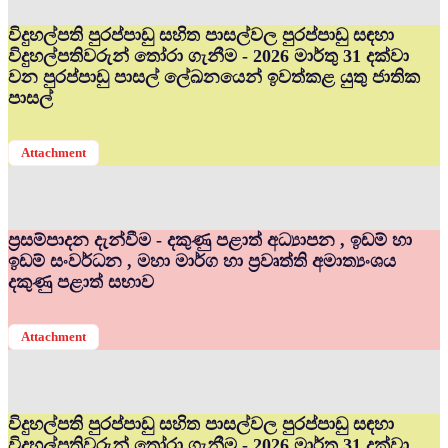
විදුහල්පති පුරප්පාඩු සහිත පාසල්වල පුරප්පාඩු සඳහා
විදුහල්පතිවරුන් තෝරා ගැනීම - 2026 මාර්තු 31 දක්වා
වන පුරප්පාඩු පාසල් ලේඛනයෙන් ඉවත්කළ යුතු ජාතික
පාසල්
Attachment
ප්‍රසම්පාදන දැන්වීම - දකුණු පළාත් අධ්‍යාපන , ඉඩම් හා
ඉඩම් සංවර්ධන , මහා මාර්ග හා ප්‍රවෘත්ති අමාත්‍යංශය
දකුණු පළාත් සභාව
Attachment
විදුහල්පති පුරප්පාඩු සහිත පාසල්වල පුරප්පාඩු සඳහා
විදුහල්පතිවරුන් තෝරා ගැනීම - 2026 මාර්තු 31 දක්වා