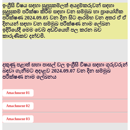
ඉංග්‍රීසි විෂය සඳහා සුදුසුකම්ලත් අයදුම්කරුවන් සඳහා
සුදුසුකම් පරීක්ෂා කිරීම සඳහා වන සම්මුඛ හා ප්‍රායෝගික
පරීක්ෂණ 2024.09.05 වන දින සිට ආරම්භ වන අතර ඒ ඒ
දිනයන් සඳහා වන සම්මුඛ පරීක්ෂණ නාම ලේඛන
ඉදිරියේදී මෙම වෙබ් අඩවියෙහි පල කරන බව
කාරුණිකව දන්වමි.
දකුණු පළාත් සභා පාසල් වල ඉංග්‍රීසි විෂය සඳහා ගුරුවරුන්
බඳවා ගැනීමට අදාළව 2024.09.07 වන දින සම්මුඛ
පරීක්ෂණ නාම ලේඛනය
Attachment 01
Attachment 02
Attachment 03