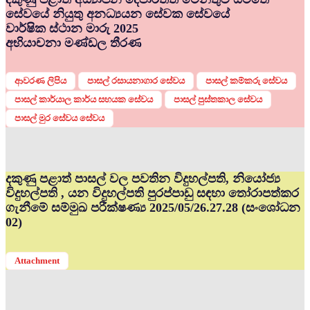
සේවයේ නියුතු අනධ්‍යයන සේවක සේවයේ
වාර්ෂික ස්ථාන මාරු 2025
අභියාචනා මණ්ඩල තීරණ
ආවරණ ලිපිය
පාසල් රසායනාගාර සේවය
පාසල් කම්කරු සේවය
පාසල් කාර්යාල කාර්ය සහයක සේවය
පාසල් පුස්තකාල සේවය
පාසල් මුර සේවය සේවය
දකුණු පළාත් පාසල් වල පවතින විදුහල්පති, නියෝජ්‍ය
විදුහල්පති , යන විදුහල්පති පුරප්පාඩු සඳහා තෝරාපත්කර
ගැනීමේ සම්මුඛ පරීක්ෂණ්‍ය 2025/05/26.27.28 (සංශෝධන
02)
Attachment