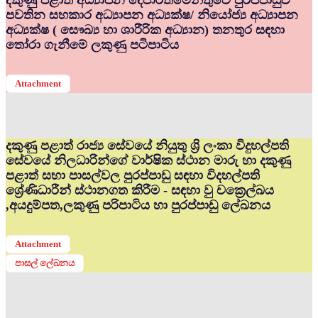
දකුණු පළාත් අධ්‍යාපන දෙපාර්තමේන්තුවේ පුරප්පාඩුව
පවතින සහකාර අධ්‍යාපන අධ්‍යක්ෂ/ නියෝජ්‍ය අධ්‍යාපන
අධ්‍යක්ෂ ( සෞඛ්‍ය හා ශාරීරික අධ්‍යාන) තනතුර සඳහා
තෝරා ගැනීමේ ලකුණු පටිපාටිය
Attachment
දකුණු පළාත් රාජ්‍ය සේවයේ නියුතු ශ්‍රි ලංකා විදුහල්පති
සේවයේ නිලධාරින්ගේ වාර්ෂික ස්ථාන මාරු හා දකුණු
පළාත් සභා පාසල්වල පුරප්පාඩු සඳහා විදහල්පති
ශ්‍රේණිධාරීන් ස්ථානගත කිරීම - සඳහා වු චක්‍රෙල්ඛය
,අයදුම්පත,ලකුණු පරිපාටිය හා පුරප්පාඩු ලේඛනය
Attachment
පාසල් ලේඛනය