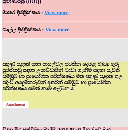
ප්‍රමාණපත්‍ර (BOQ)
මාතර දිස්ත්‍රික්කය :
View more
ගාල්ල දිස්ත්‍රික්කය :
View more
දකුණු පළාත් සභා පාසල්වල පවතින දෙමළ මාධ්‍ය ගුරු
පුරප්පාඩු සඳහා උපාධිධාරීන් බඳවා ගැනීම සඳහා පැවති
සම්මුඛ හා ප්‍රායෝගික පරික්ෂණය මත දකුණු පළාත තුල
පදිංචි අයදුම්කරුවන් අතරින් සම්මුඛ හා ප්‍රායෝගික
පරික්ෂණය සමත් නාම ලේඛනය.
Attachment
විද්‍යා පීඨ පත්වීම්ල බා දීම 2025.05.02 දින වැඩ බාර