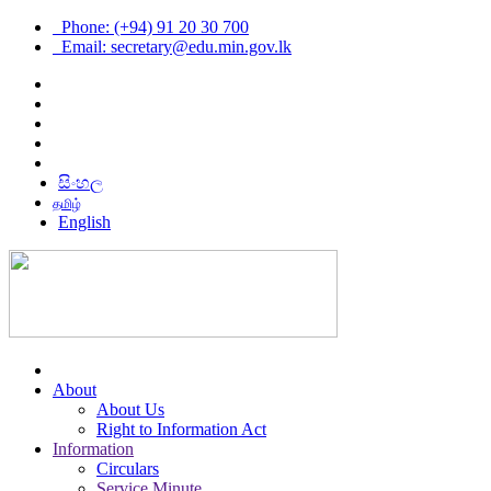
Phone: (+94) 91 20 30 700
Email: secretary@edu.min.gov.lk
සිංහල
தமிழ்
English
About
About Us
Right to Information Act
Information
Circulars
Service Minute