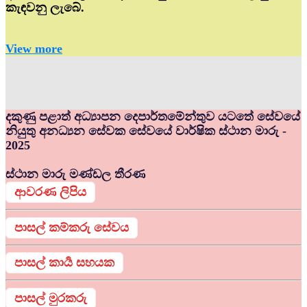
කැඳවනු ලැබේ.
View more
දකුණු පළාත් අධ්‍යාපන දෙපාර්තමේන්තුව යටතේ සේවයේ
නියුතු අනධ්‍යන සේවක සේවයේ වාර්ෂික ස්ථාන මාරු -
2025
ස්ථාන මාරු මණ්ඩල තීරණ
ආවරණ ලිපිය
පාසල් කම්කරු සේවය
පාසල් කාර්‍ය සහයක
පාසල් මුරකරු