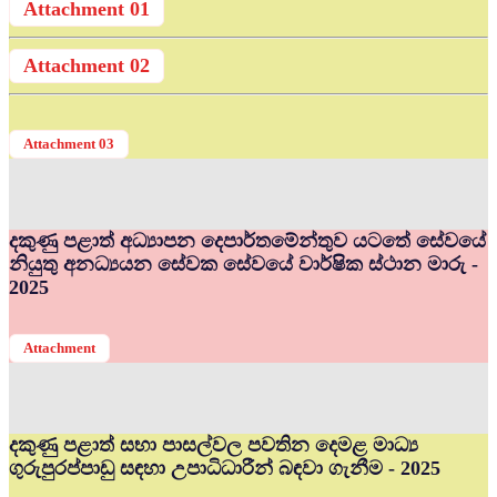
Attachment 01
Attachment 02
Attachment 03
දකුණු පළාත් අධ්‍යාපන දෙපාර්තමේන්තුව යටතේ සේවයේ
නියුතු අනධ්‍යයන සේවක සේවයේ වාර්ෂික ස්ථාන මාරු -
2025
Attachment
දකුණු පළාත් සභා පාසල්වල පවතින දෙමළ මාධ්‍ය
ගුරුපුරප්පාඩු සඳහා උපාධිධාරීන් බඳවා ගැනීම - 2025