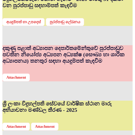
වන පුරප්පාඩු සඳහාම්පත් කැඳවීම
අයදුම්පත් හා උපදෙස්
පුරප්පාඩු ලේඛනය
දකුණු පළාත් අධ්‍යාපන දෙපාර්තමේන්තුවේ පුරප්පාඩුව
පවතින නියෝජ්‍ය අධ්‍යපන අධ්‍යක්ෂ (සෞඛ්‍ය හා ශාරික
අධ්‍යාපනය) තනතුර සඳහා අයදුම්පත් කැඳවීම
Attachment
ශ්‍රි ලංකා විදුහල්පති සේවයේ වාර්ෂික ස්ථාන මාරු
අභියාචනා මණ්ඩල තීරණ - 2025
Attachment
Attachment