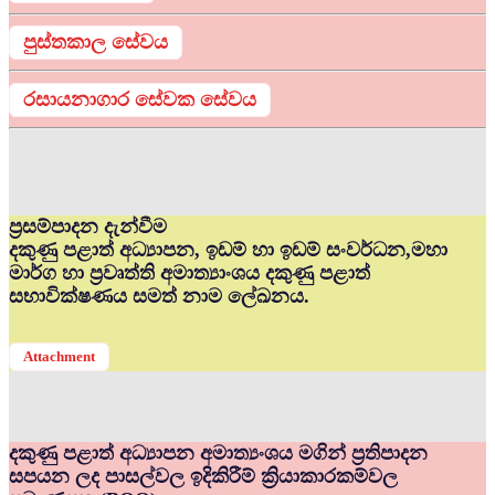
පුස්තකාල සේවය
රසායනාගාර සේවක සේවය
ප්‍රසම්පාදන දැන්වීම
දකුණු පළාත් අධ්‍යාපන, ඉඩම් හා ඉඩම් සංවර්ධන,මහා
මාර්ග හා ප්‍රවෘත්ති අමාත්‍යාංශය දකුණු පළාත්
සභාවික්ෂණය සමත් නාම ලේඛනය.
Attachment
දකුණු පළාත් අධ්‍යාපන අමාත්‍යංශය මගින් ප්‍රතිපාදන
සපයන ලද පාසල්වල ඉදිකිරීම් ක්‍රියාකාරකම්වල