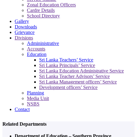
Zonal Education Officers
Cardre Details
School Directory
Gallery
Downloads
Grievance
Divisions
Admininistrative
Accounts
Education
Sri Lanka Teachers’ Service
Sri Lanka Principals’ Service
Sri Lanka Education Administrative Service
Sri Lanka Teacher Advisors’ Service
Sri Lanka Management officers’ Service
Development officers’ Service
Planning
Media Unit
NSBS
Contact
Related Departments
Department of Education – Southern Province