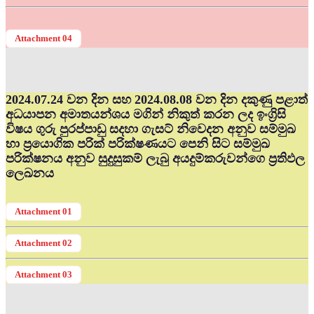
Attachment 04
2024.07.24 වන දින සහ 2024.08.08 වන දින දකුණු පළාත්
අධ‍යාපන අමාතයන්ශය මගින් නිකුත් කරන ලද ඉංග්‍රිසි
විෂය ගුරු පුරප්පාඩු සදහා ගැසට් නිවෙදන අනුව සම්මුඛ
හා ප්‍රයොගික පරික් පරික්ෂණයට පෙනි සිට සම්මුඛ
පරික්ෂනය අනුව සුදුසුකම් ලැබු අයදුම්කරුවන්ගෙ ප්‍රතිඵල
ලෙඛනය
Attachment 01
Attachment 02
Attachment 03