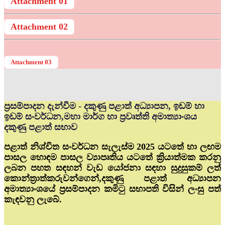
Attachment 01
Attachment 02
Attachment 03
ප්‍රසම්පාදන දැන්වීම - දකුණු පළාත් අධ්‍යාපන, ඉඩම් හා
ඉඩම් සංවර්ධන,මහා මාර්ග හා ප්‍රවෘත්ති අමාත්‍යාංශය
දකුණු පළාත් සභාව
පළාත් නිශ්චිත සංවර්ධන සැලැස්ම 2025 යටතේ හා ලඟම
පාසල හොඳම පාසල ව්‍යාපෘතිය යටතේ ක්‍රියාත්මක කරනු
ලබන පහත සඳහන් වැඩ යෝජනා සඳහා සුදුසුකම් ලත්
කොන්ත්‍රාත්කරුවන්ගෙන්,දකුණු පළාත් අධ්‍යාපන
අමාත්‍යාංශයේ ප්‍රසම්පාදන කමිටු සභාපති විසින් ලංසු පත්
කැඳවනු ලැබේ.