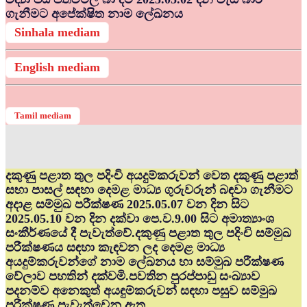
ගැනීමට අපේක්ෂිත නාම ලේඛනය
Sinhala mediam
English mediam
Tamil mediam
දකුණු පළාත තුල පදිංචි අයදුම්කරුවන් වෙත දකුණු පළාත්
සභා පාසල් සඳහා දෙමළ මාධ්‍ය ගුරුවරුන් බඳවා ගැනීමට
අදාළ සම්මුඛ පරීක්ෂණ 2025.05.07 වන දින සිට
2025.05.10 වන දින දක්වා පෙ.ව.9.00 සිට අමාත්‍යාංශ
සංකීර්ණයේ දී පැවැත්වේ.දකුණු පළාත තුල පදිංචි සම්මුඛ
පරීක්ෂණය සඳහා කැඳවන ලද දෙමළ මාධ්‍ය
අයදුම්කරුවන්ගේ නාම ලේඛනය හා සම්මුඛ පරීක්ෂණ
වේලාව පහතින් දක්වමි.පවතින පුරප්පාඩු සංඛ්‍යාව
පදනම්ව අනෙකුත් අයඳුම්කරුවන් සඳහා පසුව සම්මුඛ
පරීක්ෂණ පැවැත්වෙනු ඇත.