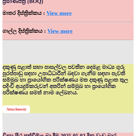
ප්‍රමාණපත්‍ර (BOQ)
මාතර දිස්ත්‍රික්කය :
View more
ගාල්ල දිස්ත්‍රික්කය :
View more
දකුණු පළාත් සභා පාසල්වල පවතින දෙමළ මාධ්‍ය ගුරු
පුරප්පාඩු සඳහා උපාධිධාරීන් බඳවා ගැනීම සඳහා පැවති
සම්මුඛ හා ප්‍රායෝගික පරික්ෂණය මත දකුණු පළාත තුල
පදිංචි අයදුම්කරුවන් අතරින් සම්මුඛ හා ප්‍රායෝගික
පරික්ෂණය සමත් නාම ලේඛනය.
Attachment
විද්‍යා පීඨ පත්වීම්ල බා දීම 2025.05.02 දින වැඩ බාර