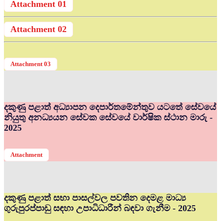
Attachment 01
Attachment 02
Attachment 03
දකුණු පළාත් අධ්‍යාපන දෙපාර්තමේන්තුව යටතේ සේවයේ
නියුතු අනධ්‍යයන සේවක සේවයේ වාර්ෂික ස්ථාන මාරු -
2025
Attachment
දකුණු පළාත් සභා පාසල්වල පවතින දෙමළ මාධ්‍ය
ගුරුපුරප්පාඩු සඳහා උපාධිධාරීන් බඳවා ගැනීම - 2025