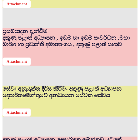
Attachment
ප්‍රසම්පාදන දැන්වීම
දකුණු පළාත් අධ්‍යාපන , ඉඩම් හා ඉඩම් සංවර්ධන .මහා
මාර්ග හා ප්‍රවෘත්ති අමාත්‍යංශය , දකුණු පළාත් සභාව
Attachment
සේවා අනුයුක්ත දීර්ඝ කිරිම- දකුණු පළාත් අධ්‍යාපන
දෙපාර්තමේන්තුවේ අනධ්‍යයන සේවක සේවය
Attachment
දකුණු පළාත් අධ්‍යාපන දෙපාර්තත මේන්තුව යටතේ