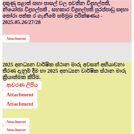
දකුණු පළාත් සභා පාසල් වල පවතින විදුහල්පති,
නියෝජ්‍ය විදුහල්පති , සහකාර විදුහල්පති පුරප්පාඩු සඳහා
තෝරා පත්ක ර ගැනීමේ සම්මුඛ පරීක්ෂණය -
2025.05.26/27/28
Attachment
2025 අනධ්‍යන වාර්ෂික ස්ථාන මාරු අවසන් අභියාචනා
තීරණ දැනුම් දීම හා 2025 අනධ්‍යන වාර්ෂික ස්ථාන මාරු
ක්‍රියාත්මක කිරිම.
ආවරණ ලිපිය
Attachment
Attachment
Attachment
Attachment