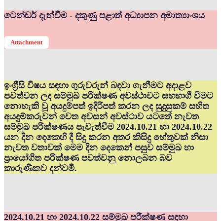
ටෙන්ඩර් දැන්වීම - දකුණු පළාත් අධ්‍යාපන අමාත්‍යාංශය
Attachment
ඉංග්‍රීසි විෂය සඳහා ගුරුවරුන් බඳවා ගැනීමට අදාළව
පවත්වන ලද සම්මුඛ පරීක්ෂණ අවස්ථාවට සහභාගී වීමට
නොහැකි වූ අයදුම්පත් ඉදිරිපත් කරන ලද සුදුසුකම් සහිත
අයදුම්කරුවන් වෙත අවසන් අවස්ථාව යටතේ නැවත
සම්මුඛ පරීක්ෂණය පැවැත්වීම 2024.10.21 හා 2024.10.22
යන දින දෙකෙහි දී සිදු කරන අතර කිසිදු හේතුවක් නිසා
නැවත වතාවක් මෙම දින දෙකෙන් පසුව සම්මුඛ හා
ප්‍රායෝගිත පරික්ෂණ පවත්වනු නොලබන බව
කාරුණිකව දන්වමි.
2024.10.21 හා 2024.10.22 සම්මුඛ පරීක්ෂණ සඳහා