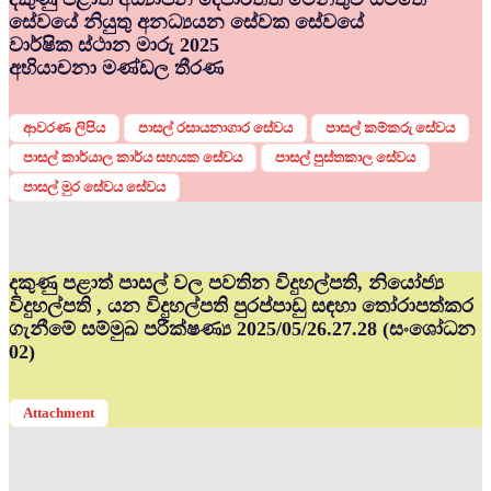
සේවයේ නියුතු අනධ්‍යයන සේවක සේවයේ
වාර්ෂික ස්ථාන මාරු 2025
අභියාචනා මණ්ඩල තීරණ
ආවරණ ලිපිය
පාසල් රසායනාගාර සේවය
පාසල් කම්කරු සේවය
පාසල් කාර්යාල කාර්ය සහයක සේවය
පාසල් පුස්තකාල සේවය
පාසල් මුර සේවය සේවය
දකුණු පළාත් පාසල් වල පවතින විදුහල්පති, නියෝජ්‍ය
විදුහල්පති , යන විදුහල්පති පුරප්පාඩු සඳහා තෝරාපත්කර
ගැනීමේ සම්මුඛ පරීක්ෂණ්‍ය 2025/05/26.27.28 (සංශෝධන
02)
Attachment