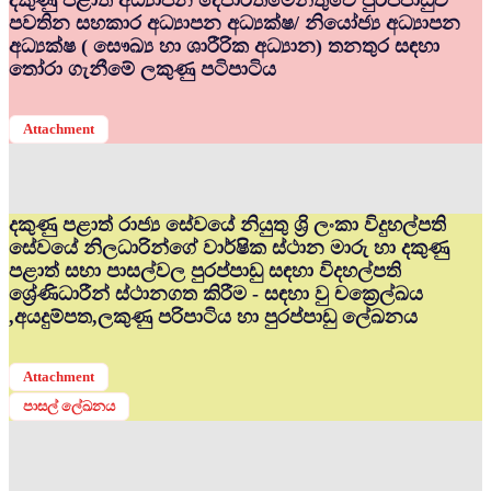
දකුණු පළාත් අධ්‍යාපන දෙපාර්තමේන්තුවේ පුරප්පාඩුව
පවතින සහකාර අධ්‍යාපන අධ්‍යක්ෂ/ නියෝජ්‍ය අධ්‍යාපන
අධ්‍යක්ෂ ( සෞඛ්‍ය හා ශාරීරික අධ්‍යාන) තනතුර සඳහා
තෝරා ගැනීමේ ලකුණු පටිපාටිය
Attachment
දකුණු පළාත් රාජ්‍ය සේවයේ නියුතු ශ්‍රි ලංකා විදුහල්පති
සේවයේ නිලධාරින්ගේ වාර්ෂික ස්ථාන මාරු හා දකුණු
පළාත් සභා පාසල්වල පුරප්පාඩු සඳහා විදහල්පති
ශ්‍රේණිධාරීන් ස්ථානගත කිරීම - සඳහා වු චක්‍රෙල්ඛය
,අයදුම්පත,ලකුණු පරිපාටිය හා පුරප්පාඩු ලේඛනය
Attachment
පාසල් ලේඛනය