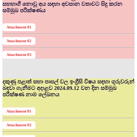
සහභාගී නොවූ අය සඳහා අවසාන වතාවට සිදු කරන
සම්මුඛ පරීක්ෂණය
Attachment 01
Attachment 02
Attachment 03
දකුණු පළාත් සභා පාසල් වල ඉංග්‍රීසි විෂය සඳහා ගුරුවරුන්
බඳවා ගැනීමට අදාළව 2024.09.12 වන දින සම්මුඛ
පරීක්ෂණ නාම ලේඛනය
Attachment 01
Attachment 02