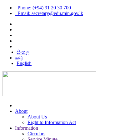
Phone: (+94) 91 20 30 700
Email: secretary@edu.min.gov.lk
සිංහල
தமிழ்
English
About
About Us
Right to Information Act
Information
Circulars
Service Minute