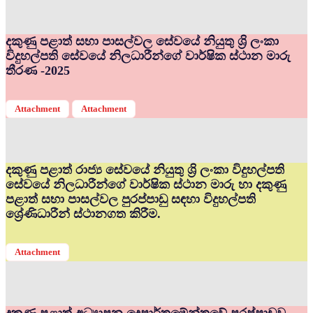
දකුණු පළාත් සභා පාසල්වල සේවයේ නියුතු ශ්‍රි ලංකා
විදුහල්පති සේවයේ නිලධාරීන්ගේ වාර්ෂික ස්ථාන මාරු
තීරණ -2025
Attachment
Attachment
දකුණු පළාත් රාජ්‍ය සේවයේ නියුතු ශ්‍රි ලංකා විදුහල්පති
සේවයේ නිලධාරීන්ගේ වාර්ෂික ස්ථාන මාරු හා දකුණු
පළාත් සභා පාසල්වල පුරප්පාඩු සඳහා විදුහල්පති
ශ්‍රේණිධාරීන් ස්ථානගත කිරීම.
Attachment