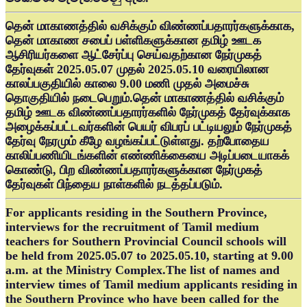
தென் மாகாணத்தில் வசிக்கும் விண்ணப்பதாரர்களுக்காக,
தென் மாகாண சபைப் பள்ளிகளுக்கான தமிழ் ஊடக
ஆசிரியர்களை ஆட்சேர்ப்பு செய்வதற்கான நேர்முகத்
தேர்வுகள் 2025.05.07 முதல் 2025.05.10 வரையிலான
காலப்பகுதியில் காலை 9.00 மணி முதல் அமைச்சு
தொகுதியில் நடைபெறும்.தென் மாகாணத்தில் வசிக்கும்
தமிழ் ஊடக விண்ணப்பதாரர்களில் நேர்முகத் தேர்வுக்காக
அழைக்கப்பட்டவர்களின் பெயர் விபரப் பட்டியலும் நேர்முகத்
தேர்வு நேரமும் கீழே வழங்கப்பட்டுள்ளது. தற்போதைய
காலிப்பணியிடங்களின் எண்ணிக்கையை அடிப்படையாகக்
கொண்டு, பிற விண்ணப்பதாரர்களுக்கான நேர்முகத்
தேர்வுகள் பிந்தைய நாள்களில் நடத்தப்படும்.
For applicants residing in the Southern Province,
interviews for the recruitment of Tamil medium
teachers for Southern Provincial Council schools will
be held from 2025.05.07 to 2025.05.10, starting at 9.00
a.m. at the Ministry Complex.The list of names and
interview times of Tamil medium applicants residing in
the Southern Province who have been called for the