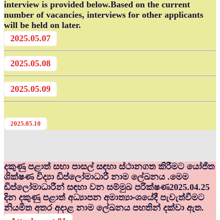
interview is provided below.Based on the current
number of vacancies, interviews for other applicants
will be held on later.
2025.05.07
2025.05.08
2025.05.09
2025.05.10
දකුණු පළාත් සභා පාසල් සඳහා ස්ථානගත කිරීමට යෝජිත
ශික්ෂණ විද්‍යා ඩිප්ලෝමාධාරී නාම ලේඛනය .මෙම
ඩිප්ලෝමාධාරීන් සඳහා වන සම්මුඛ පරීක්ෂණ2025.04.25
දින දකුණු පළාත් අධ්‍යාපන අමාත්‍යාංශයේදී පැවැත්වීමට
නියමිත අතර අදාළ නාම ලේඛනය පහතින් දක්වා ඇත.