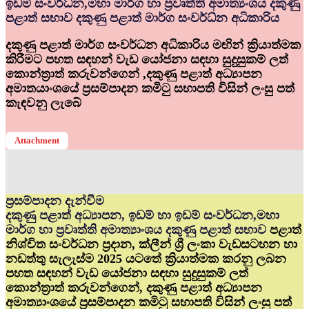
ඉඩම් සංවර්ධ්‍න,මහා මාර්ග හා ප්‍රවෘත්ති අමාත්‍යංශය දකුණු
පළාත් සභාව දකුණු පළාත් මාර්ග සංවර්ධ්‍න අධිකාරිය
දකුණු පළාත් මාර්ග සංවර්ධන අධිකාරිය මඟින් ක්‍රියාත්මක
කිරීමට පහත සඳහන් වැඩ යෝජනා සඳහා සුදුසුකම් ලත්
කොන්ත්‍රාත් කරුවන්ගෙන් ,දකුණු පළාත් අධ්‍යාපන
අමාතයාංශයේ ප්‍රසම්පාදන කමිටු සභාපති විසින් ලංසු පත්
කැඳවනු ලැබේ
Attachment
ප්‍රසම්පාදන දැන්වීම
දකුණු පළාත් අධ්‍යාපන, ඉඩම් හා ඉඩම් සංවර්ධන,මහා
මාර්ග හා ප්‍රවෘත්ති අමාත්‍යාංශය දකුණු පළාත් සභාව
පළාත්
නිශ්චිත සංවර්ධන ප්‍රදාන, ක්ලීන් ශ්‍රී ලංකා වැඩසටහන හා
නඩත්තු සැලැස්ම 2025 යටතේ ක්‍රියාත්මක කරනු ලබන
පහත සඳහන් වැඩ යෝජනා සඳහා සුදුසුකම් ලත්
කොන්ත්‍රාත් කරුවන්ගෙන්, දකුණු පළාත් අධ්‍යාපන
අමාත්‍යාංශයේ ප්‍රසම්පාදන කමිටු සභාපති විසින් ලංසු පත්