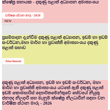
ක්ෂේත්‍ර සහායක - දකුණු පළාත් අධ්‍යාපන අමාත්‍යංශය
වාර්ෂක ස්ථාන මාරු - 2026
NEW
ප්‍රසම්පාදන දැන්වීම දකුණු පළාත් අධ්‍යාපන, ඉඩම් හා ඉඩම්
සංවර්ධන,මහා මාර්ග හා ප්‍රවෘත්ති අමාත්‍යාංශය දකුණු
පළාත් සභාව
Attachment
දකුණු පළාත් අධ්‍යාපන, ඉඩම් හා ඉඩම් සංවර්ධන, මහා
මාර්ග හා ප්‍රවෘත්ති අමාත්‍යංශය යටතේ ඇති දකුණු පළාත්
ඉඩම් කොමසාරිස් දෙපාර්තමේන්තුවේ සේවයේ නියුතු
ජනපද නිලදාරී සහ මැනුම් ක්ෂේත්‍ර නිලධාරීන් සඳහා වන
වාර්ෂික ස්ථාන මාරු - 2026