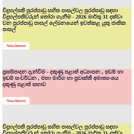
විදුහල්පති පුරප්පාඩු සහිත පාසල්වල පුරප්පාඩු සඳහා
විදුහල්පතිවරුන් තෝරා ගැනීම - 2026 මාර්තු 31 දක්වා
වන පුරප්පාඩු පාසල් ලේඛනයෙන් ඉවත්කළ යුතු ජාතික
පාසල්
Attachment
ප්‍රසම්පාදන දැන්වීම - දකුණු පළාත් අධ්‍යාපන , ඉඩම් හා
ඉඩම් සංවර්ධන , මහා මාර්ග හා ප්‍රවෘත්ති අමාත්‍යංශය
දකුණු පළාත් සභාව
Attachment
විදුහල්පති පුරප්පාඩු සහිත පාසල්වල පුරප්පාඩු සඳහා
විදුහල්පතිවරුන් තෝරා ගැනීම - 2026 මාර්තු 31 දක්වා