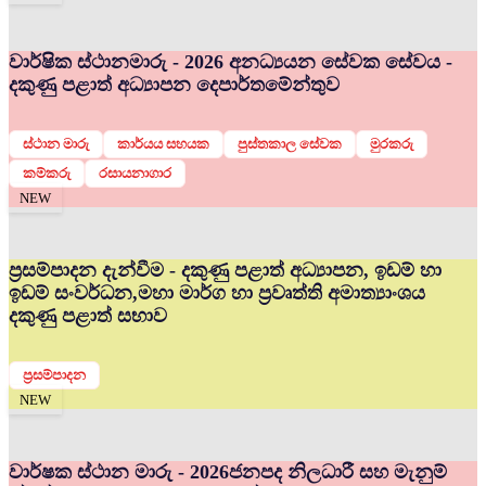
වාර්ෂික ස්ථානමාරු - 2026 අනධ්‍යයන සේවක සේවය -
දකුණු පළාත් අධ්‍යාපන දෙපාර්තමේන්තුව
ස්ථාන මාරු
කාර්යය සහයක
පුස්තකාල සේවක
මුරකරු
කම්කරු
රසායනාගාර
NEW
ප්‍රසම්පාදන දැන්වීම - දකුණු පළාත් අධ්‍යාපන, ඉඩම් හා
ඉඩම් සංවර්ධන,මහා මාර්ග හා ප්‍රවෘත්ති අමාත්‍යාංශය
දකුණු පළාත් සභාව
ප්‍රසම්පාදන
NEW
වාර්ෂක ස්ථාන මාරු - 2026
ජනපද නිලධාරී සහ මැනුම්