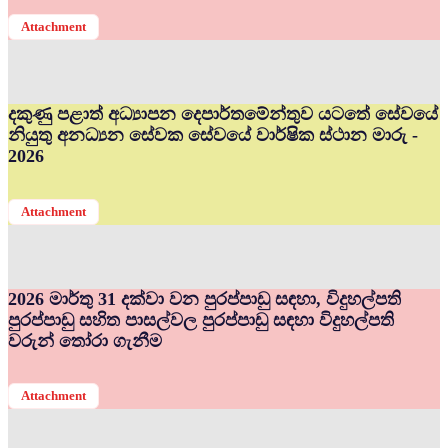
Attachment
දකුණු පළාත් අධ්‍යාපන දෙපාර්තමේන්තුව යටතේ සේවයේ
නියුතු අනධ්‍යන සේවක සේවයේ වාර්ෂික ස්ථාන මාරු -
2026
Attachment
2026 මාර්තු 31 දක්වා වන පුරප්පාඩු සඳහා, විදුහල්පති
පුරප්පාඩු සහිත පාසල්වල පුරප්පාඩු සඳහා විදුහල්පති
වරුන් තෝරා ගැනීම
Attachment