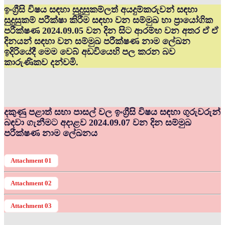
ඉංග්‍රීසි විෂය සඳහා සුදුසුකම්ලත් අයදුම්කරුවන් සඳහා
සුදුසුකම් පරීක්ෂා කිරීම සඳහා වන සම්මුඛ හා ප්‍රායෝගික
පරීක්ෂණ 2024.09.05 වන දින සිට ආරම්භ වන අතර ඒ ඒ
දිනයන් සඳහා වන සම්මුඛ පරීක්ෂණ නාම ලේඛන
ඉදිරියේදී මෙම වෙබ් අඩවියෙහි පල කරන බව
කාරුණිකව දන්වමි.
දකුණු පළාත් සභා පාසල් වල ඉංග්‍රීසි විෂය සඳහා ගුරුවරුන්
බඳවා ගැනීමට අදාළව 2024.09.07 වන දින සම්මුඛ
පරීක්ෂණ නාම ලේඛනය
Attachment 01
Attachment 02
Attachment 03