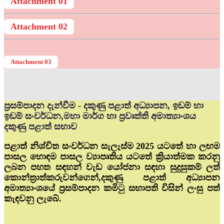
Attachment 01
Attachment 02
Attachment 03
ප්‍රසම්පාදන දැන්වීම - දකුණු පළාත් අධ්‍යාපන, ඉඩම් හා
ඉඩම් සංවර්ධන,මහා මාර්ග හා ප්‍රවෘත්ති අමාත්‍යාංශය
දකුණු පළාත් සභාව
පළාත් නිශ්චිත සංවර්ධන සැලැස්ම 2025 යටතේ හා ලඟම
පාසල හොඳම පාසල ව්‍යාපෘතිය යටතේ ක්‍රියාත්මක කරනු
ලබන පහත සඳහන් වැඩ යෝජනා සඳහා සුදුසුකම් ලත්
කොන්ත්‍රාත්කරුවන්ගෙන්,දකුණු පළාත් අධ්‍යාපන
අමාත්‍යාංශයේ ප්‍රසම්පාදන කමිටු සභාපති විසින් ලංසු පත්
කැඳවනු ලැබේ.