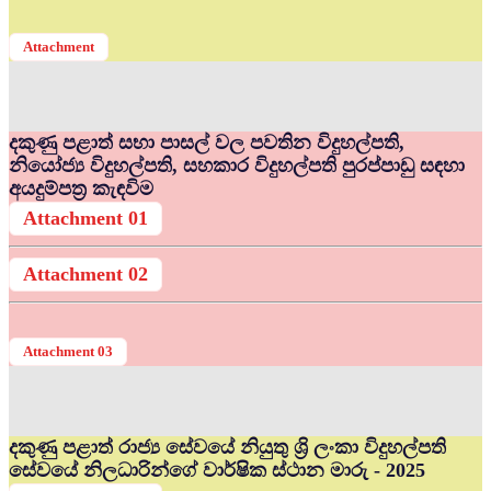
Attachment
දකුණු පළාත් සභා පාසල් වල පවතින විදුහල්පති,
නියෝජ්‍ය විදුහල්පති, සහකාර විදුහල්පති පුරප්පාඩු සඳහා
අයදුම්පත්‍ර කැඳවිම
Attachment 01
Attachment 02
Attachment 03
දකුණු පළාත් රාජ්‍ය සේවයේ නියුතු ශ්‍රි ලංකා විදුහල්පති
සේවයේ නිලධාරින්ගේ වාර්ෂික ස්ථාන මාරු - 2025