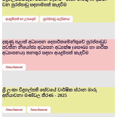
වන පුරප්පාඩු සඳහාම්පත් කැඳවීම
අයදුම්පත් හා උපදෙස්
පුරප්පාඩු ලේඛනය
දකුණු පළාත් අධ්‍යාපන දෙපාර්තමේන්තුවේ පුරප්පාඩුව
පවතින නියෝජ්‍ය අධ්‍යපන අධ්‍යක්ෂ (සෞඛ්‍ය හා ශාරික
අධ්‍යාපනය) තනතුර සඳහා අයදුම්පත් කැඳවීම
Attachment
ශ්‍රි ලංකා විදුහල්පති සේවයේ වාර්ෂික ස්ථාන මාරු
අභියාචනා මණ්ඩල තීරණ - 2025
Attachment
Attachment