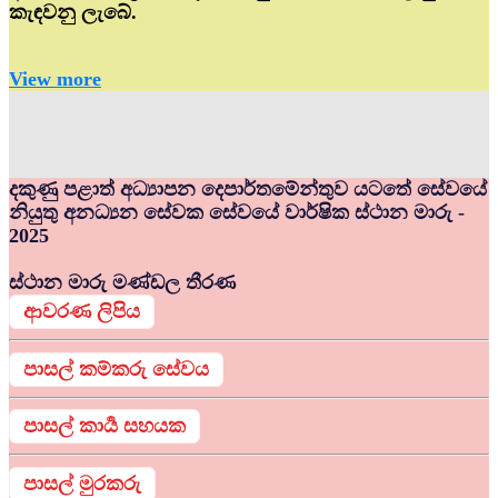
කැඳවනු ලැබේ.
View more
දකුණු පළාත් අධ්‍යාපන දෙපාර්තමේන්තුව යටතේ සේවයේ
නියුතු අනධ්‍යන සේවක සේවයේ වාර්ෂික ස්ථාන මාරු -
2025
ස්ථාන මාරු මණ්ඩල තීරණ
ආවරණ ලිපිය
පාසල් කම්කරු සේවය
පාසල් කාර්‍ය සහයක
පාසල් මුරකරු