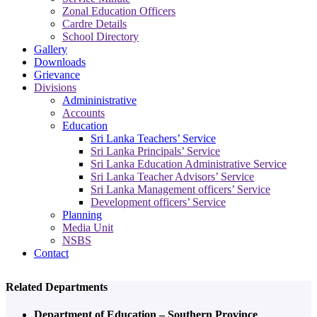
Zonal Education Officers
Cardre Details
School Directory
Gallery
Downloads
Grievance
Divisions
Admininistrative
Accounts
Education
Sri Lanka Teachers’ Service
Sri Lanka Principals’ Service
Sri Lanka Education Administrative Service
Sri Lanka Teacher Advisors’ Service
Sri Lanka Management officers’ Service
Development officers’ Service
Planning
Media Unit
NSBS
Contact
Related Departments
Department of Education – Southern Province