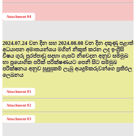
Attachment 04
2024.07.24 වන දින සහ 2024.08.08 වන දින දකුණු පළාත්
අධ‍යාපන අමාතයන්ශය මගින් නිකුත් කරන ලද ඉංග්‍රිසි
විෂය ගුරු පුරප්පාඩු සදහා ගැසට් නිවෙදන අනුව සම්මුඛ
හා ප්‍රයොගික පරික් පරික්ෂණයට පෙනි සිට සම්මුඛ
පරික්ෂනය අනුව සුදුසුකම් ලැබු අයදුම්කරුවන්ගෙ ප්‍රතිඵල
ලෙඛනය
Attachment 01
Attachment 02
Attachment 03