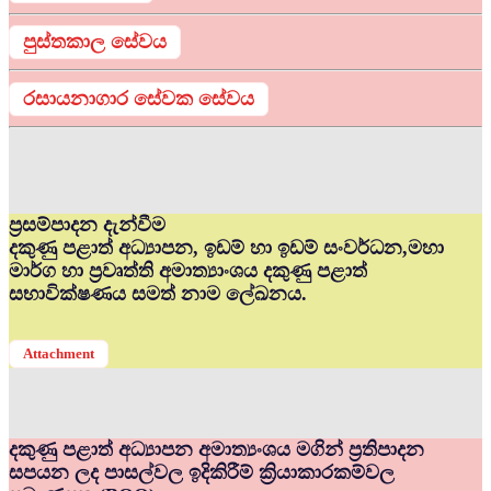
පුස්තකාල සේවය
රසායනාගාර සේවක සේවය
ප්‍රසම්පාදන දැන්වීම
දකුණු පළාත් අධ්‍යාපන, ඉඩම් හා ඉඩම් සංවර්ධන,මහා
මාර්ග හා ප්‍රවෘත්ති අමාත්‍යාංශය දකුණු පළාත්
සභාවික්ෂණය සමත් නාම ලේඛනය.
Attachment
දකුණු පළාත් අධ්‍යාපන අමාත්‍යංශය මගින් ප්‍රතිපාදන
සපයන ලද පාසල්වල ඉදිකිරීම් ක්‍රියාකාරකම්වල