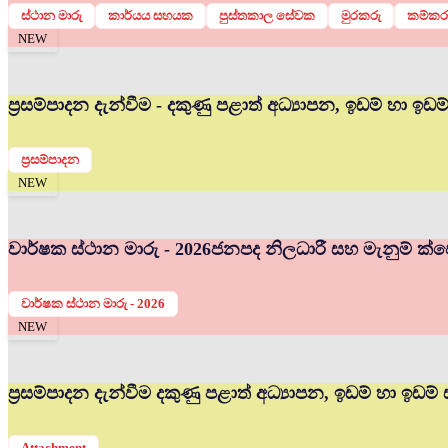
ස්ථාන මාරු
කාර්යය සහයක
පුස්තකාල සේවක
මුරකරු
කම්කර
NEW
ප්‍රසම්පාදන දැන්වීම - දකුණු පළාත් අධ්‍යාපන, ඉඩම් හා ඉඩ
ප්‍රසම්පාදන
NEW
වාර්ෂක ස්ථාන මාරු - 2026
ජනපද නිලධාරී සහ මැනුම් ක්ෂේ
වාර්ෂක ස්ථාන මාරු - 2026
NEW
ප්‍රසම්පාදන දැන්වීම දකුණු පළාත් අධ්‍යාපන, ඉඩම් හා ඉඩම්
Attachment