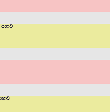
ත් සභාව
 සභාව