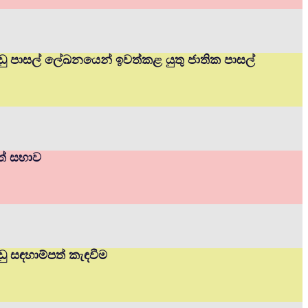
ප්පාඩු පාසල් ලේඛනයෙන් ඉවත්කළ යුතු ජාතික පාසල්
ාත් සභාව
ාඩු සඳහාම්පත් කැඳවීම