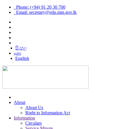
Phone: (+94) 91 20 30 700
Email: secretary@edu.min.gov.lk
සිංහල
தமிழ்
English
About
About Us
Right to Information Act
Information
Circulars
Service Minute