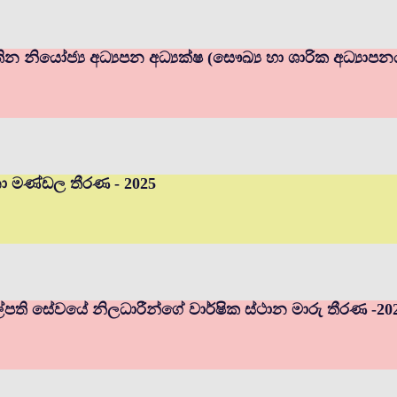
ින නියෝජ්‍ය අධ්‍යපන අධ්‍යක්ෂ (සෞඛ්‍ය හා ශාරික අධ්‍යාප
චනා මණ්ඩල තීරණ - 2025
ුහල්පති සේවයේ නිලධාරීන්ගේ වාර්ෂික ස්ථාන මාරු තීරණ -20