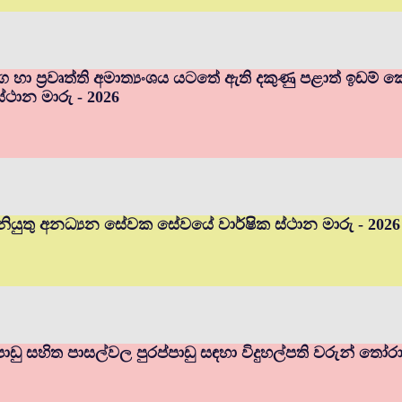
ර්ග හා ප්‍රවෘත්ති අමාත්‍යංශය යටතේ ඇති දකුණු පළාත් ඉඩ
ස්ථාන මාරු - 2026
ියුතු අනධ්‍යන සේවක සේවයේ වාර්ෂික ස්ථාන මාරු - 2026
ප්පාඩු සහිත පාසල්වල පුරප්පාඩු සඳහා විදුහල්පති වරුන් තෝර