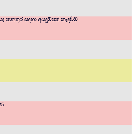
නය) තනතුර සඳහා අයදුම්පත් කැඳවීම
25