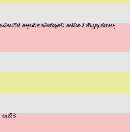
ම් කොමසාරිස් දෙපාර්තමේන්තුවේ සේවයේ නියුතු ජනපද
ා ගැනීම