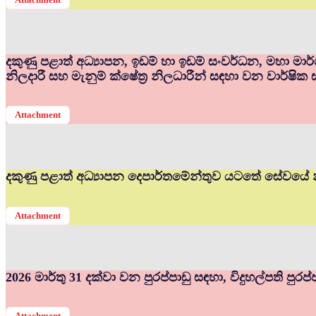
දකුණු පළාත් අධ්‍යාපන, ඉඩම් හා ඉඩම් සංවර්ධන, මහා මා
නිලදාරී සහ මැනුම් ක්ෂේත්‍ර නිලධාරීන් සඳහා වන වාර්ෂික 
Attachment
දකුණු පළාත් අධ්‍යාපන දෙපාර්තමේන්තුව යටතේ සේවයේ න
Attachment
2026 මාර්තු 31 දක්වා වන පුරප්පාඩු සඳහා, විදුහල්පති පුර
Attachment