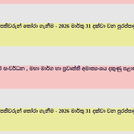
ුහල්පතිවරුන් තෝරා ගැනීම - 2026 මාර්තු 31 දක්වා වන පුර
ම් සංවර්ධන , මහා මාර්ග හා ප්‍රවෘත්ති අමාත්‍යංශය දකුණු පළ
හල්පතිවරුන් තෝරා ගැනීම - 2026 මාර්තු 31 දක්වා වන පුරප්ප