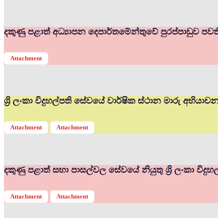
දකුණු පළාත් අධ්‍යාපන දෙපාර්තමේන්තුවේ පුරප්පාඩුව පවත
Attachment
ශ්‍රි ලංකා විදුහල්පති සේවයේ වාර්ෂික ස්ථාන මාරු අභියා
Attachment
Attachment
දකුණු පළාත් සභා පාසල්වල සේවයේ නියුතු ශ්‍රි ලංකා විද
Attachment
Attachment