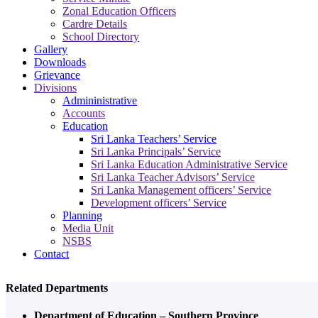
Zonal Education Officers
Cardre Details
School Directory
Gallery
Downloads
Grievance
Divisions
Admininistrative
Accounts
Education
Sri Lanka Teachers’ Service
Sri Lanka Principals’ Service
Sri Lanka Education Administrative Service
Sri Lanka Teacher Advisors’ Service
Sri Lanka Management officers’ Service
Development officers’ Service
Planning
Media Unit
NSBS
Contact
Related Departments
Department of Education – Southern Province