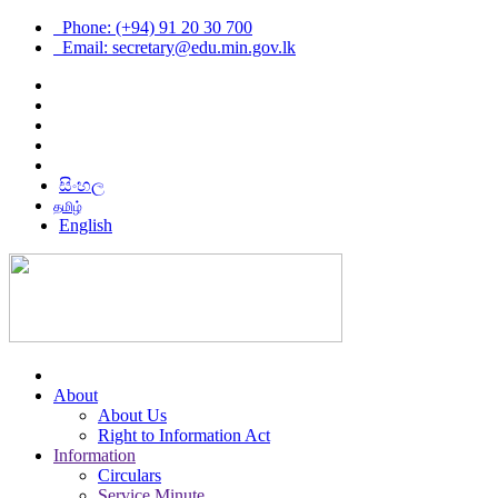
Phone: (+94) 91 20 30 700
Email: secretary@edu.min.gov.lk
සිංහල
தமிழ்
English
About
About Us
Right to Information Act
Information
Circulars
Service Minute