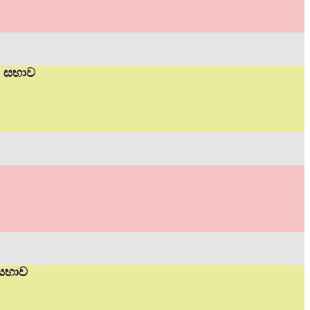
ත් සභාව
 සභාව