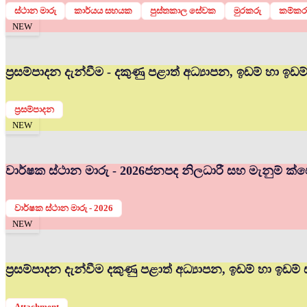
ස්ථාන මාරු
කාර්යය සහයක
පුස්තකාල සේවක
මුරකරු
කම්කර
NEW
ප්‍රසම්පාදන දැන්වීම - දකුණු පළාත් අධ්‍යාපන, ඉඩම් හා ඉඩ
ප්‍රසම්පාදන
NEW
වාර්ෂක ස්ථාන මාරු - 2026
ජනපද නිලධාරී සහ මැනුම් ක්ෂේ
වාර්ෂක ස්ථාන මාරු - 2026
NEW
ප්‍රසම්පාදන දැන්වීම දකුණු පළාත් අධ්‍යාපන, ඉඩම් හා ඉඩම්
Attachment