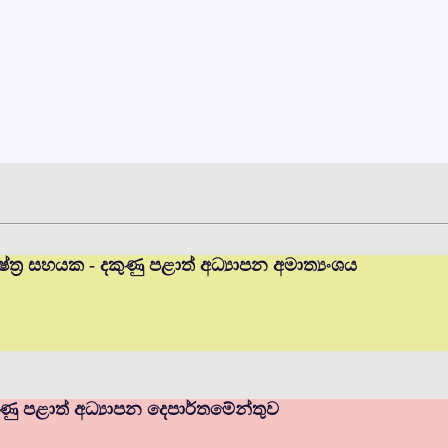
ත්‍ර සහයක - දකුණු පළාත් අධ්‍යාපන අමාත්‍යංශය
ණු පළාත් අධ්‍යාපන දෙපාර්තමේන්තුව