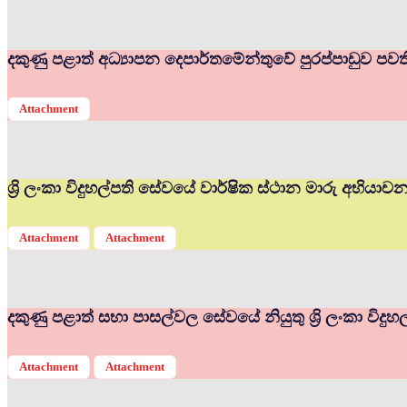
දකුණු පළාත් අධ්‍යාපන දෙපාර්තමේන්තුවේ පුරප්පාඩුව පවත
Attachment
ශ්‍රි ලංකා විදුහල්පති සේවයේ වාර්ෂික ස්ථාන මාරු අභියා
Attachment
Attachment
දකුණු පළාත් සභා පාසල්වල සේවයේ නියුතු ශ්‍රි ලංකා විද
Attachment
Attachment