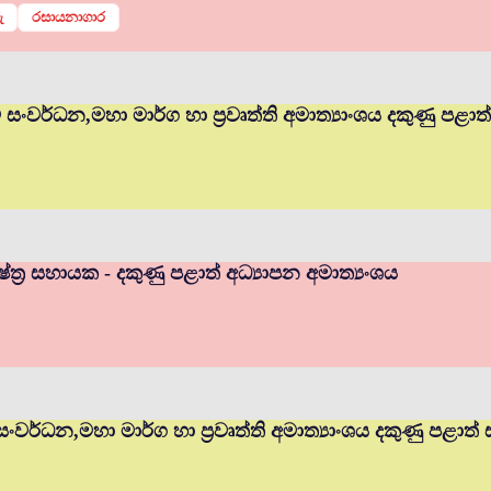
ු
රසායනාගාර
ම් සංවර්ධන,මහා මාර්ග හා ප්‍රවෘත්ති අමාත්‍යාංශය දකුණු පළා
ත්‍ර සහායක - දකුණු පළාත් අධ්‍යාපන අමාත්‍යංශය
 සංවර්ධන,මහා මාර්ග හා ප්‍රවෘත්ති අමාත්‍යාංශය දකුණු පළාත්