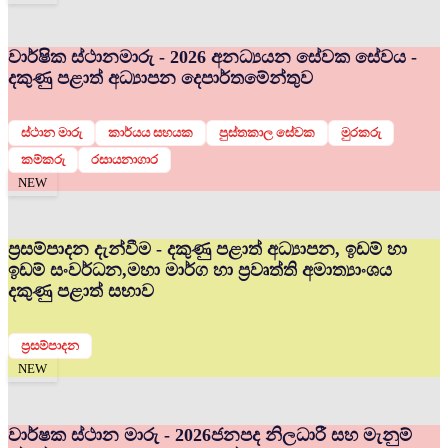
වාර්ෂික ස්ථානමාරු - 2026 අනධ්‍යයන සේවක සේවය -
දකුණු පළාත් අධ්‍යාපන දෙපාර්තමේන්තුව
ස්ථාන මාරු
කාර්යය සහයක
පුස්තකාල සේවක
මුරකරු
කම්කරු
රසායනාගාර
NEW
ප්‍රසම්පාදන දැන්වීම - දකුණු පළාත් අධ්‍යාපන, ඉඩම් හා
ඉඩම් සංවර්ධන,මහා මාර්ග හා ප්‍රවෘත්ති අමාත්‍යාංශය
දකුණු පළාත් සභාව
ප්‍රසම්පාදන
NEW
වාර්ෂක ස්ථාන මාරු - 2026
ජනපද නිලධාරී සහ මැනුම්