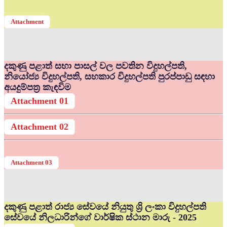
Attachment
දකුණු පළාත් සභා පාසල් වල පවතින විදුහල්පති,
නියෝජ්‍ය විදුහල්පති, සහකාර විදුහල්පති පුරප්පාඩු සඳහා
අයදුම්පත්‍ර කැඳවිම
Attachment 01
Attachment 02
Attachment 03
දකුණු පළාත් රාජ්‍ය සේවයේ නියුතු ශ්‍රි ලංකා විදුහල්පති
සේවයේ නිලධාරින්ගේ වාර්ෂික ස්ථාන මාරු - 2025