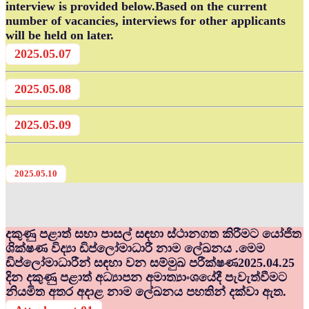
interview is provided below.Based on the current
number of vacancies, interviews for other applicants
will be held on later.
2025.05.07
2025.05.08
2025.05.09
2025.05.10
දකුණු පළාත් සභා පාසල් සඳහා ස්ථානගත කිරීමට යෝජිත
ශික්ෂණ විද්‍යා ඩිප්ලෝමාධාරී නාම ලේඛනය .මෙම
ඩිප්ලෝමාධාරීන් සඳහා වන සම්මුඛ පරීක්ෂණ2025.04.25
දින දකුණු පළාත් අධ්‍යාපන අමාත්‍යාංශයේදී පැවැත්වීමට
නියමිත අතර අදාළ නාම ලේඛනය පහතින් දක්වා ඇත.