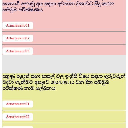
සහභාගී නොවූ අය සඳහා අවසාන වතාවට සිදු කරන
සම්මුඛ පරීක්ෂණය
Attachment 01
Attachment 02
Attachment 03
දකුණු පළාත් සභා පාසල් වල ඉංග්‍රීසි විෂය සඳහා ගුරුවරුන්
බඳවා ගැනීමට අදාළව 2024.09.12 වන දින සම්මුඛ
පරීක්ෂණ නාම ලේඛනය
Attachment 01
Attachment 02