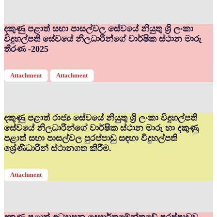
දකුණු පළාත් සභා පාසල්වල සේවයේ නියුතු ශ්‍රි ලංකා
විදුහල්පති සේවයේ නිලධාරීන්ගේ වාර්ෂික ස්ථාන මාරු
තීරණ -2025
Attachment
Attachment
දකුණු පළාත් රාජ්‍ය සේවයේ නියුතු ශ්‍රි ලංකා විදුහල්පති
සේවයේ නිලධාරීන්ගේ වාර්ෂික ස්ථාන මාරු හා දකුණු
පළාත් සභා පාසල්වල පුරප්පාඩු සඳහා විදුහල්පති
ශ්‍රේණිධාරීන් ස්ථානගත කිරීම.
Attachment