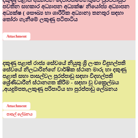
දකුණු පළාත් අධ්‍යාපන දෙපාර්තමේන්තුවේ පුරප්පාඩුව
පවතින සහකාර අධ්‍යාපන අධ්‍යක්ෂ/ නියෝජ්‍ය අධ්‍යාපන
අධ්‍යක්ෂ ( සෞඛ්‍ය හා ශාරීරික අධ්‍යාන) තනතුර සඳහා
තෝරා ගැනීමේ ලකුණු පටිපාටිය
Attachment
දකුණු පළාත් රාජ්‍ය සේවයේ නියුතු ශ්‍රි ලංකා විදුහල්පති
සේවයේ නිලධාරින්ගේ වාර්ෂික ස්ථාන මාරු හා දකුණු
පළාත් සභා පාසල්වල පුරප්පාඩු සඳහා විදහල්පති
ශ්‍රේණිධාරීන් ස්ථානගත කිරීම - සඳහා වු චක්‍රෙල්ඛය
,අයදුම්පත,ලකුණු පරිපාටිය හා පුරප්පාඩු ලේඛනය
Attachment
පාසල් ලේඛනය