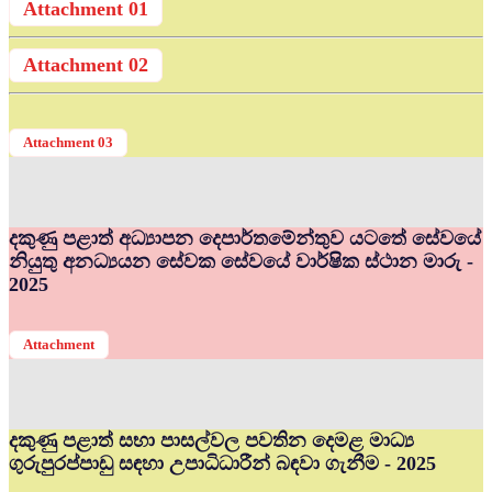
Attachment 01
Attachment 02
Attachment 03
දකුණු පළාත් අධ්‍යාපන දෙපාර්තමේන්තුව යටතේ සේවයේ
නියුතු අනධ්‍යයන සේවක සේවයේ වාර්ෂික ස්ථාන මාරු -
2025
Attachment
දකුණු පළාත් සභා පාසල්වල පවතින දෙමළ මාධ්‍ය
ගුරුපුරප්පාඩු සඳහා උපාධිධාරීන් බඳවා ගැනීම - 2025