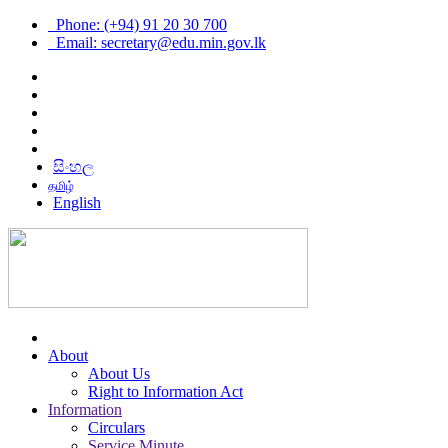
Phone: (+94) 91 20 30 700
Email: secretary@edu.min.gov.lk
සිංහල
தமிழ்
English
About
About Us
Right to Information Act
Information
Circulars
Service Minute