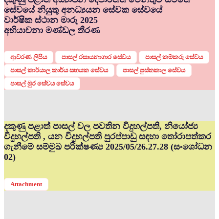
සේවයේ නියුතු අනධ්‍යයන සේවක සේවයේ
වාර්ෂික ස්ථාන මාරු 2025
අභියාචනා මණ්ඩල තීරණ
ආවරණ ලිපිය
පාසල් රසායනාගාර සේවය
පාසල් කම්කරු සේවය
පාසල් කාර්යාල කාර්ය සහයක සේවය
පාසල් පුස්තකාල සේවය
පාසල් මුර සේවය සේවය
දකුණු පළාත් පාසල් වල පවතින විදුහල්පති, නියෝජ්‍ය
විදුහල්පති , යන විදුහල්පති පුරප්පාඩු සඳහා තෝරාපත්කර
ගැනීමේ සම්මුඛ පරීක්ෂණ්‍ය 2025/05/26.27.28 (සංශෝධන
02)
Attachment