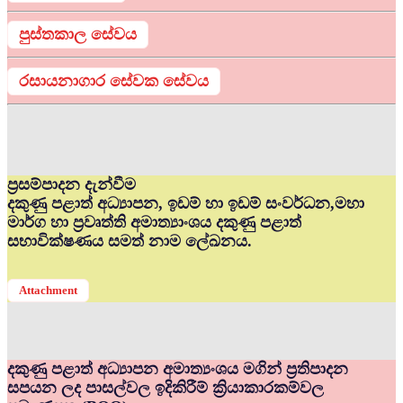
පුස්තකාල සේවය
රසායනාගාර සේවක සේවය
ප්‍රසම්පාදන දැන්වීම
දකුණු පළාත් අධ්‍යාපන, ඉඩම් හා ඉඩම් සංවර්ධන,මහා
මාර්ග හා ප්‍රවෘත්ති අමාත්‍යාංශය දකුණු පළාත්
සභාවික්ෂණය සමත් නාම ලේඛනය.
Attachment
දකුණු පළාත් අධ්‍යාපන අමාත්‍යංශය මගින් ප්‍රතිපාදන
සපයන ලද පාසල්වල ඉදිකිරීම් ක්‍රියාකාරකම්වල