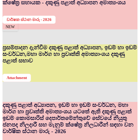
ක්ෂේත්‍ර සහායක - දකුණු පළාත් අධ්‍යාපන අමාත්‍යංශය
වාර්ෂක ස්ථාන මාරු - 2026
NEW
ප්‍රසම්පාදන දැන්වීම දකුණු පළාත් අධ්‍යාපන, ඉඩම් හා ඉඩම්
සංවර්ධන,මහා මාර්ග හා ප්‍රවෘත්ති අමාත්‍යාංශය දකුණු
පළාත් සභාව
Attachment
දකුණු පළාත් අධ්‍යාපන, ඉඩම් හා ඉඩම් සංවර්ධන, මහා
මාර්ග හා ප්‍රවෘත්ති අමාත්‍යංශය යටතේ ඇති දකුණු පළාත්
ඉඩම් කොමසාරිස් දෙපාර්තමේන්තුවේ සේවයේ නියුතු
ජනපද නිලදාරී සහ මැනුම් ක්ෂේත්‍ර නිලධාරීන් සඳහා වන
වාර්ෂික ස්ථාන මාරු - 2026