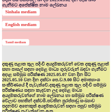
ගැනීමට අපේක්ෂිත නාම ලේඛනය
Sinhala mediam
English mediam
Tamil mediam
දකුණු පළාත තුල පදිංචි අයදුම්කරුවන් වෙත දකුණු පළාත්
සභා පාසල් සඳහා දෙමළ මාධ්‍ය ගුරුවරුන් බඳවා ගැනීමට
අදාළ සම්මුඛ පරීක්ෂණ 2025.05.07 වන දින සිට
2025.05.10 වන දින දක්වා පෙ.ව.9.00 සිට අමාත්‍යාංශ
සංකීර්ණයේ දී පැවැත්වේ.දකුණු පළාත තුල පදිංචි සම්මුඛ
පරීක්ෂණය සඳහා කැඳවන ලද දෙමළ මාධ්‍ය
අයදුම්කරුවන්ගේ නාම ලේඛනය හා සම්මුඛ පරීක්ෂණ
වේලාව පහතින් දක්වමි.පවතින පුරප්පාඩු සංඛ්‍යාව
පදනම්ව අනෙකුත් අයඳුම්කරුවන් සඳහා පසුව සම්මුඛ
පරීක්ෂණ පැවැත්වෙනු ඇත.