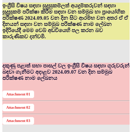
ඉංග්‍රීසි විෂය සඳහා සුදුසුකම්ලත් අයදුම්කරුවන් සඳහා
සුදුසුකම් පරීක්ෂා කිරීම සඳහා වන සම්මුඛ හා ප්‍රායෝගික
පරීක්ෂණ 2024.09.05 වන දින සිට ආරම්භ වන අතර ඒ ඒ
දිනයන් සඳහා වන සම්මුඛ පරීක්ෂණ නාම ලේඛන
ඉදිරියේදී මෙම වෙබ් අඩවියෙහි පල කරන බව
කාරුණිකව දන්වමි.
දකුණු පළාත් සභා පාසල් වල ඉංග්‍රීසි විෂය සඳහා ගුරුවරුන්
බඳවා ගැනීමට අදාළව 2024.09.07 වන දින සම්මුඛ
පරීක්ෂණ නාම ලේඛනය
Attachment 01
Attachment 02
Attachment 03