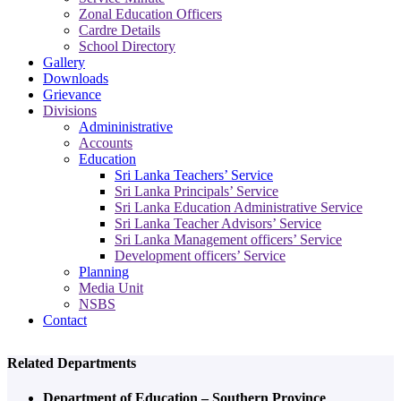
Zonal Education Officers
Cardre Details
School Directory
Gallery
Downloads
Grievance
Divisions
Admininistrative
Accounts
Education
Sri Lanka Teachers’ Service
Sri Lanka Principals’ Service
Sri Lanka Education Administrative Service
Sri Lanka Teacher Advisors’ Service
Sri Lanka Management officers’ Service
Development officers’ Service
Planning
Media Unit
NSBS
Contact
Related Departments
Department of Education – Southern Province