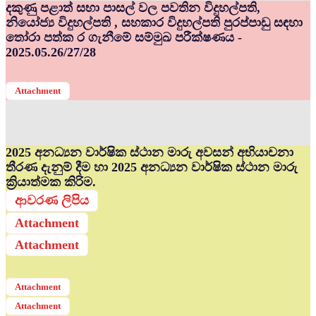
දකුණු පළාත් සභා පාසල් වල පවතින විදුහල්පති,
නියෝජ්‍ය විදුහල්පති , සහකාර විදුහල්පති පුරප්පාඩු සඳහා
තෝරා පත්ක ර ගැනීමේ සම්මුඛ පරීක්ෂණය -
2025.05.26/27/28
Attachment
2025 අනධ්‍යන වාර්ෂික ස්ථාන මාරු අවසන් අභියාචනා
තීරණ දැනුම් දීම හා 2025 අනධ්‍යන වාර්ෂික ස්ථාන මාරු
ක්‍රියාත්මක කිරිම.
ආවරණ ලිපිය
Attachment
Attachment
Attachment
Attachment