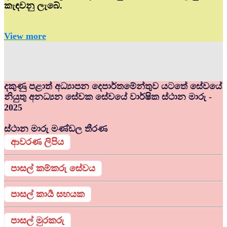
කැඳවනු ලැබේ.
View more
දකුණු පළාත් අධ්‍යාපන දෙපාර්තමේන්තුව යටතේ සේවයේ
නියුතු අනධ්‍යන සේවක සේවයේ වාර්ෂික ස්ථාන මාරු -
2025
ස්ථාන මාරු මණ්ඩල තීරණ
ආවරණ ලිපිය
පාසල් කම්කරු සේවය
පාසල් කාර්‍ය සහයක
පාසල් මුරකරු