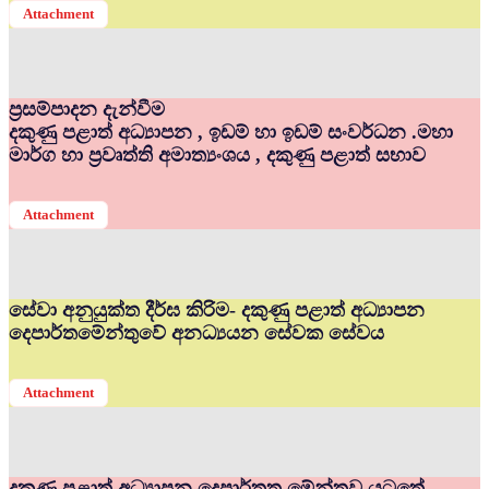
Attachment
ප්‍රසම්පාදන දැන්වීම
දකුණු පළාත් අධ්‍යාපන , ඉඩම් හා ඉඩම් සංවර්ධන .මහා
මාර්ග හා ප්‍රවෘත්ති අමාත්‍යංශය , දකුණු පළාත් සභාව
Attachment
සේවා අනුයුක්ත දීර්ඝ කිරිම- දකුණු පළාත් අධ්‍යාපන
දෙපාර්තමේන්තුවේ අනධ්‍යයන සේවක සේවය
Attachment
දකුණු පළාත් අධ්‍යාපන දෙපාර්තත මේන්තුව යටතේ