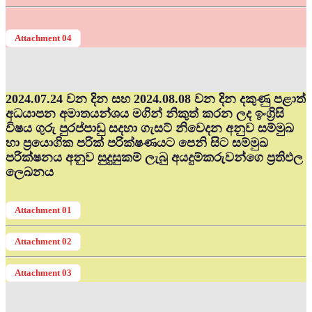
Attachment 04
2024.07.24 වන දින සහ 2024.08.08 වන දින දකුණු පළාත්
අධ‍යාපන අමාතයන්ශය මගින් නිකුත් කරන ලද ඉංග්‍රිසි
විෂය ගුරු පුරප්පාඩු සදහා ගැසට් නිවෙදන අනුව සම්මුඛ
හා ප්‍රයොගික පරික් පරික්ෂණයට පෙනි සිට සම්මුඛ
පරික්ෂනය අනුව සුදුසුකම් ලැබු අයදුම්කරුවන්ගෙ ප්‍රතිඵල
ලෙඛනය
Attachment 01
Attachment 02
Attachment 03