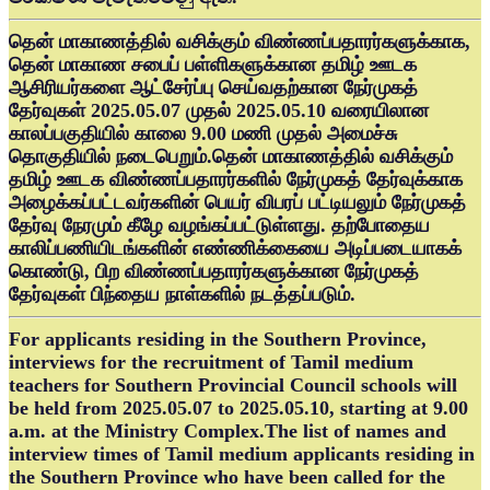
தென் மாகாணத்தில் வசிக்கும் விண்ணப்பதாரர்களுக்காக,
தென் மாகாண சபைப் பள்ளிகளுக்கான தமிழ் ஊடக
ஆசிரியர்களை ஆட்சேர்ப்பு செய்வதற்கான நேர்முகத்
தேர்வுகள் 2025.05.07 முதல் 2025.05.10 வரையிலான
காலப்பகுதியில் காலை 9.00 மணி முதல் அமைச்சு
தொகுதியில் நடைபெறும்.தென் மாகாணத்தில் வசிக்கும்
தமிழ் ஊடக விண்ணப்பதாரர்களில் நேர்முகத் தேர்வுக்காக
அழைக்கப்பட்டவர்களின் பெயர் விபரப் பட்டியலும் நேர்முகத்
தேர்வு நேரமும் கீழே வழங்கப்பட்டுள்ளது. தற்போதைய
காலிப்பணியிடங்களின் எண்ணிக்கையை அடிப்படையாகக்
கொண்டு, பிற விண்ணப்பதாரர்களுக்கான நேர்முகத்
தேர்வுகள் பிந்தைய நாள்களில் நடத்தப்படும்.
For applicants residing in the Southern Province,
interviews for the recruitment of Tamil medium
teachers for Southern Provincial Council schools will
be held from 2025.05.07 to 2025.05.10, starting at 9.00
a.m. at the Ministry Complex.The list of names and
interview times of Tamil medium applicants residing in
the Southern Province who have been called for the