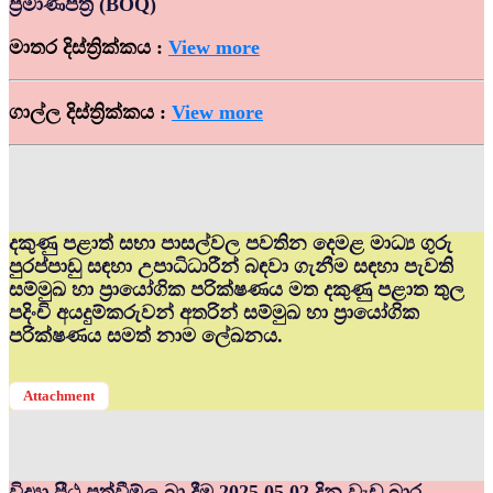
ප්‍රමාණපත්‍ර (BOQ)
මාතර දිස්ත්‍රික්කය :
View more
ගාල්ල දිස්ත්‍රික්කය :
View more
දකුණු පළාත් සභා පාසල්වල පවතින දෙමළ මාධ්‍ය ගුරු
පුරප්පාඩු සඳහා උපාධිධාරීන් බඳවා ගැනීම සඳහා පැවති
සම්මුඛ හා ප්‍රායෝගික පරික්ෂණය මත දකුණු පළාත තුල
පදිංචි අයදුම්කරුවන් අතරින් සම්මුඛ හා ප්‍රායෝගික
පරික්ෂණය සමත් නාම ලේඛනය.
Attachment
විද්‍යා පීඨ පත්වීම්ල බා දීම 2025.05.02 දින වැඩ බාර