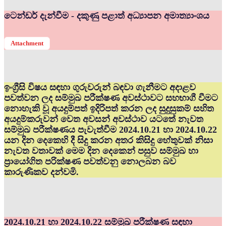
ටෙන්ඩර් දැන්වීම - දකුණු පළාත් අධ්‍යාපන අමාත්‍යාංශය
Attachment
ඉංග්‍රීසි විෂය සඳහා ගුරුවරුන් බඳවා ගැනීමට අදාළව
පවත්වන ලද සම්මුඛ පරීක්ෂණ අවස්ථාවට සහභාගී වීමට
නොහැකි වූ අයදුම්පත් ඉදිරිපත් කරන ලද සුදුසුකම් සහිත
අයදුම්කරුවන් වෙත අවසන් අවස්ථාව යටතේ නැවත
සම්මුඛ පරීක්ෂණය පැවැත්වීම 2024.10.21 හා 2024.10.22
යන දින දෙකෙහි දී සිදු කරන අතර කිසිදු හේතුවක් නිසා
නැවත වතාවක් මෙම දින දෙකෙන් පසුව සම්මුඛ හා
ප්‍රායෝගිත පරික්ෂණ පවත්වනු නොලබන බව
කාරුණිකව දන්වමි.
2024.10.21 හා 2024.10.22 සම්මුඛ පරීක්ෂණ සඳහා