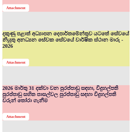
Attachment
දකුණු පළාත් අධ්‍යාපන දෙපාර්තමේන්තුව යටතේ සේවයේ
නියුතු අනධ්‍යන සේවක සේවයේ වාර්ෂික ස්ථාන මාරු -
2026
Attachment
2026 මාර්තු 31 දක්වා වන පුරප්පාඩු සඳහා, විදුහල්පති
පුරප්පාඩු සහිත පාසල්වල පුරප්පාඩු සඳහා විදුහල්පති
වරුන් තෝරා ගැනීම
Attachment