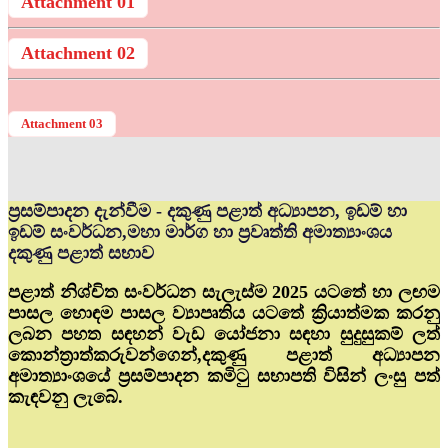
Attachment 01
Attachment 02
Attachment 03
ප්‍රසම්පාදන දැන්වීම - දකුණු පළාත් අධ්‍යාපන, ඉඩම් හා
ඉඩම් සංවර්ධන,මහා මාර්ග හා ප්‍රවෘත්ති අමාත්‍යාංශය
දකුණු පළාත් සභාව
පළාත් නිශ්චිත සංවර්ධන සැලැස්ම 2025 යටතේ හා ලඟම
පාසල හොඳම පාසල ව්‍යාපෘතිය යටතේ ක්‍රියාත්මක කරනු
ලබන පහත සඳහන් වැඩ යෝජනා සඳහා සුදුසුකම් ලත්
කොන්ත්‍රාත්කරුවන්ගෙන්,දකුණු පළාත් අධ්‍යාපන
අමාත්‍යාංශයේ ප්‍රසම්පාදන කමිටු සභාපති විසින් ලංසු පත්
කැඳවනු ලැබේ.