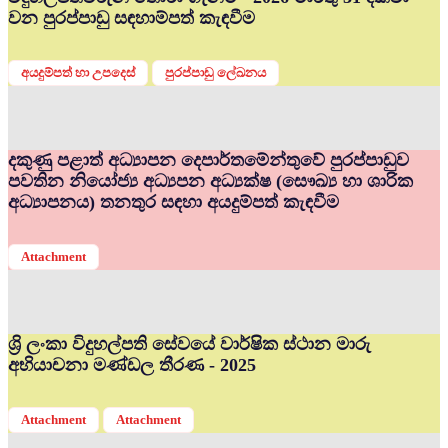
වන පුරප්පාඩු සඳහාම්පත් කැඳවීම
අයදුම්පත් හා උපදෙස්
පුරප්පාඩු ලේඛනය
දකුණු පළාත් අධ්‍යාපන දෙපාර්තමේන්තුවේ පුරප්පාඩුව
පවතින නියෝජ්‍ය අධ්‍යපන අධ්‍යක්ෂ (සෞඛ්‍ය හා ශාරික
අධ්‍යාපනය) තනතුර සඳහා අයදුම්පත් කැඳවීම
Attachment
ශ්‍රි ලංකා විදුහල්පති සේවයේ වාර්ෂික ස්ථාන මාරු
අභියාචනා මණ්ඩල තීරණ - 2025
Attachment
Attachment