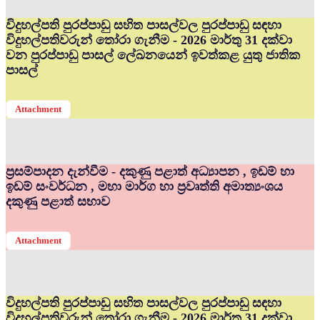
විදුහල්පති පුරප්පාඩු සහිත පාසල්වල පුරප්පාඩු සඳහා
විදුහල්පතිවරුන් තෝරා ගැනීම - 2026 මාර්තු 31 දක්වා
වන පුරප්පාඩු පාසල් ලේඛනයෙන් ඉවත්කළ යුතු ජාතික
පාසල්
Attachment
ප්‍රසම්පාදන දැන්වීම - දකුණු පළාත් අධ්‍යාපන , ඉඩම් හා
ඉඩම් සංවර්ධන , මහා මාර්ග හා ප්‍රවෘත්ති අමාත්‍යංශය
දකුණු පළාත් සභාව
Attachment
විදුහල්පති පුරප්පාඩු සහිත පාසල්වල පුරප්පාඩු සඳහා
විදුහල්පතිවරුන් තෝරා ගැනීම - 2026 මාර්තු 31 දක්වා