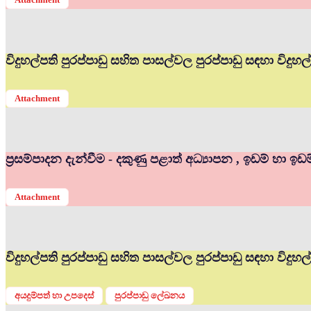
විදුහල්පති පුරප්පාඩු සහිත පාසල්වල පුරප්පාඩු සඳහා විද
Attachment
ප්‍රසම්පාදන දැන්වීම - දකුණු පළාත් අධ්‍යාපන , ඉඩම් හා ඉඩ
Attachment
විදුහල්පති පුරප්පාඩු සහිත පාසල්වල පුරප්පාඩු සඳහා විදු
අයදුම්පත් හා උපදෙස්
පුරප්පාඩු ලේඛනය