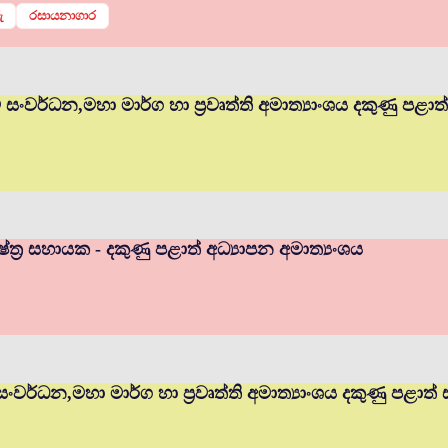
ු
රසායනාගාර
ම් සංවර්ධන,මහා මාර්ග හා ප්‍රවෘත්ති අමාත්‍යාංශය දකුණු පළා
ත්‍ර සහායක - දකුණු පළාත් අධ්‍යාපන අමාත්‍යංශය
 සංවර්ධන,මහා මාර්ග හා ප්‍රවෘත්ති අමාත්‍යාංශය දකුණු පළාත්