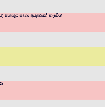
නය) තනතුර සඳහා අයදුම්පත් කැඳවීම
25