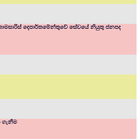
ම් කොමසාරිස් දෙපාර්තමේන්තුවේ සේවයේ නියුතු ජනපද
ා ගැනීම