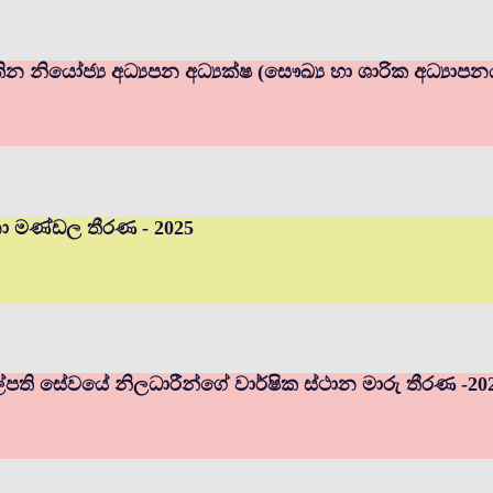
ින නියෝජ්‍ය අධ්‍යපන අධ්‍යක්ෂ (සෞඛ්‍ය හා ශාරික අධ්‍යාප
චනා මණ්ඩල තීරණ - 2025
ුහල්පති සේවයේ නිලධාරීන්ගේ වාර්ෂික ස්ථාන මාරු තීරණ -20