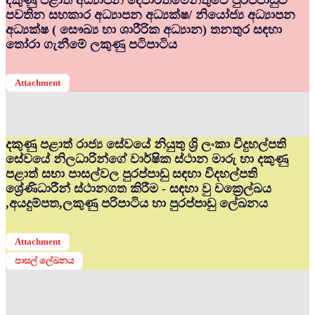
දකුණු පළාත් අධ්‍යාපන දෙපාර්තමේන්තුවේ පුරප්පාඩුව
පවතින සහකාර අධ්‍යාපන අධ්‍යක්ෂ/ නියෝජ්‍ය අධ්‍යාපන
අධ්‍යක්ෂ ( සෞඛ්‍ය හා ශාරීරික අධ්‍යාන) තනතුර සඳහා
තෝරා ගැනීමේ ලකුණු පටිපාටිය
Attachment
දකුණු පළාත් රාජ්‍ය සේවයේ නියුතු ශ්‍රි ලංකා විදුහල්පති
සේවයේ නිලධාරින්ගේ වාර්ෂික ස්ථාන මාරු හා දකුණු
පළාත් සභා පාසල්වල පුරප්පාඩු සඳහා විදහල්පති
ශ්‍රේණිධාරීන් ස්ථානගත කිරීම - සඳහා වු චක්‍රෙල්ඛය
,අයදුම්පත,ලකුණු පරිපාටිය හා පුරප්පාඩු ලේඛනය
Attachment
පාසල් ලේඛනය