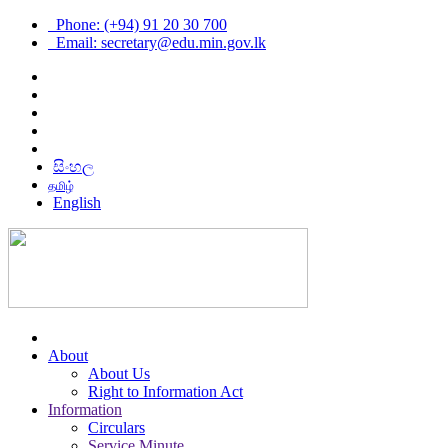
Phone: (+94) 91 20 30 700
Email: secretary@edu.min.gov.lk
සිංහල
தமிழ்
English
About
About Us
Right to Information Act
Information
Circulars
Service Minute