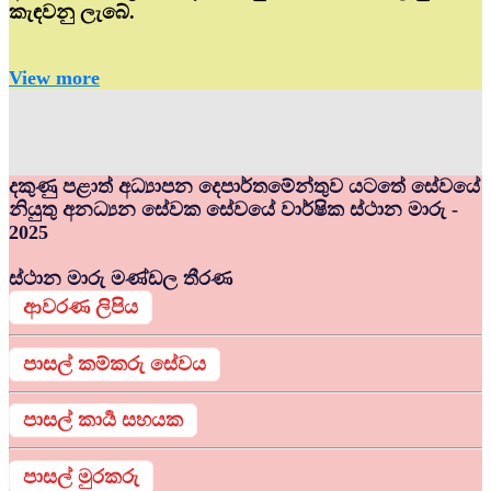
කැඳවනු ලැබේ.
View more
දකුණු පළාත් අධ්‍යාපන දෙපාර්තමේන්තුව යටතේ සේවයේ
නියුතු අනධ්‍යන සේවක සේවයේ වාර්ෂික ස්ථාන මාරු -
2025
ස්ථාන මාරු මණ්ඩල තීරණ
ආවරණ ලිපිය
පාසල් කම්කරු සේවය
පාසල් කාර්‍ය සහයක
පාසල් මුරකරු