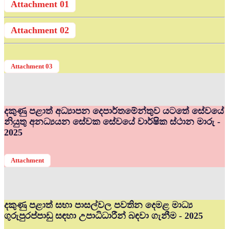
Attachment 01
Attachment 02
Attachment 03
දකුණු පළාත් අධ්‍යාපන දෙපාර්තමේන්තුව යටතේ සේවයේ
නියුතු අනධ්‍යයන සේවක සේවයේ වාර්ෂික ස්ථාන මාරු -
2025
Attachment
දකුණු පළාත් සභා පාසල්වල පවතින දෙමළ මාධ්‍ය
ගුරුපුරප්පාඩු සඳහා උපාධිධාරීන් බඳවා ගැනීම - 2025