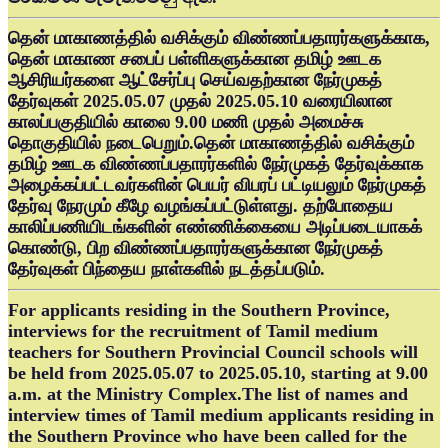
தென் மாகாணத்தில் வசிக்கும் விண்ணப்பதாரர்களுக்காக,
தென் மாகாண சபைப் பள்ளிகளுக்கான தமிழ் ஊடக
ஆசிரியர்களை ஆட்சேர்ப்பு செய்வதற்கான நேர்முகத்
தேர்வுகள் 2025.05.07 முதல் 2025.05.10 வரையிலான
காலப்பகுதியில் காலை 9.00 மணி முதல் அமைச்சு
தொகுதியில் நடைபெறும்.தென் மாகாணத்தில் வசிக்கும்
தமிழ் ஊடக விண்ணப்பதாரர்களில் நேர்முகத் தேர்வுக்காக
அழைக்கப்பட்டவர்களின் பெயர் விபரப் பட்டியலும் நேர்முகத்
தேர்வு நேரமும் கீழே வழங்கப்பட்டுள்ளது. தற்போதைய
காலிப்பணியிடங்களின் எண்ணிக்கையை அடிப்படையாகக்
கொண்டு, பிற விண்ணப்பதாரர்களுக்கான நேர்முகத்
தேர்வுகள் பிந்தைய நாள்களில் நடத்தப்படும்.
For applicants residing in the Southern Province,
interviews for the recruitment of Tamil medium
teachers for Southern Provincial Council schools will
be held from 2025.05.07 to 2025.05.10, starting at 9.00
a.m. at the Ministry Complex.The list of names and
interview times of Tamil medium applicants residing in
the Southern Province who have been called for the