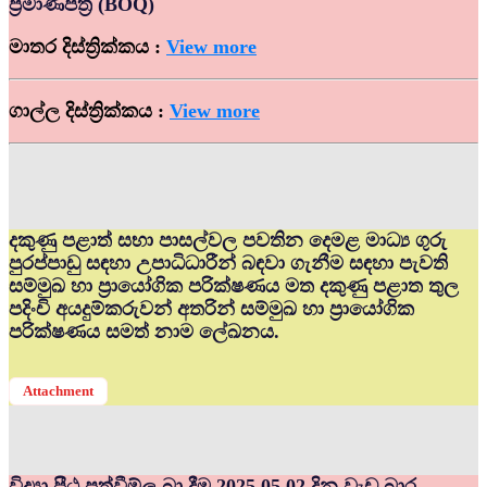
ප්‍රමාණපත්‍ර (BOQ)
මාතර දිස්ත්‍රික්කය :
View more
ගාල්ල දිස්ත්‍රික්කය :
View more
දකුණු පළාත් සභා පාසල්වල පවතින දෙමළ මාධ්‍ය ගුරු
පුරප්පාඩු සඳහා උපාධිධාරීන් බඳවා ගැනීම සඳහා පැවති
සම්මුඛ හා ප්‍රායෝගික පරික්ෂණය මත දකුණු පළාත තුල
පදිංචි අයදුම්කරුවන් අතරින් සම්මුඛ හා ප්‍රායෝගික
පරික්ෂණය සමත් නාම ලේඛනය.
Attachment
විද්‍යා පීඨ පත්වීම්ල බා දීම 2025.05.02 දින වැඩ බාර