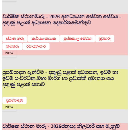
වාර්ෂික ස්ථානමාරු - 2026 අනධ්‍යයන සේවක සේවය -
දකුණු පළාත් අධ්‍යාපන දෙපාර්තමේන්තුව
ස්ථාන මාරු
කාර්යය සහයක
පුස්තකාල සේවක
මුරකරු
කම්කරු
රසායනාගාර
NEW
ප්‍රසම්පාදන දැන්වීම - දකුණු පළාත් අධ්‍යාපන, ඉඩම් හා
ඉඩම් සංවර්ධන,මහා මාර්ග හා ප්‍රවෘත්ති අමාත්‍යාංශය
දකුණු පළාත් සභාව
ප්‍රසම්පාදන
NEW
වාර්ෂක ස්ථාන මාරු - 2026
ජනපද නිලධාරී සහ මැනුම්