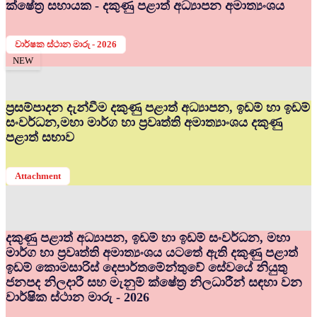
ක්ෂේත්‍ර සහායක - දකුණු පළාත් අධ්‍යාපන අමාත්‍යංශය
වාර්ෂක ස්ථාන මාරු - 2026
NEW
ප්‍රසම්පාදන දැන්වීම දකුණු පළාත් අධ්‍යාපන, ඉඩම් හා ඉඩම්
සංවර්ධන,මහා මාර්ග හා ප්‍රවෘත්ති අමාත්‍යාංශය දකුණු
පළාත් සභාව
Attachment
දකුණු පළාත් අධ්‍යාපන, ඉඩම් හා ඉඩම් සංවර්ධන, මහා
මාර්ග හා ප්‍රවෘත්ති අමාත්‍යංශය යටතේ ඇති දකුණු පළාත්
ඉඩම් කොමසාරිස් දෙපාර්තමේන්තුවේ සේවයේ නියුතු
ජනපද නිලදාරී සහ මැනුම් ක්ෂේත්‍ර නිලධාරීන් සඳහා වන
වාර්ෂික ස්ථාන මාරු - 2026