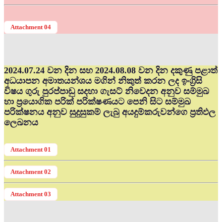
Attachment 04
2024.07.24 වන දින සහ 2024.08.08 වන දින දකුණු පළාත්
අධ‍යාපන අමාතයන්ශය මගින් නිකුත් කරන ලද ඉංග්‍රිසි
විෂය ගුරු පුරප්පාඩු සදහා ගැසට් නිවෙදන අනුව සම්මුඛ
හා ප්‍රයොගික පරික් පරික්ෂණයට පෙනි සිට සම්මුඛ
පරික්ෂනය අනුව සුදුසුකම් ලැබු අයදුම්කරුවන්ගෙ ප්‍රතිඵල
ලෙඛනය
Attachment 01
Attachment 02
Attachment 03