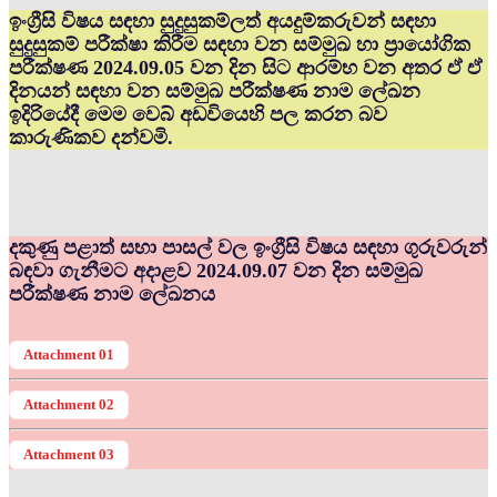
ඉංග්‍රීසි විෂය සඳහා සුදුසුකම්ලත් අයදුම්කරුවන් සඳහා
සුදුසුකම් පරීක්ෂා කිරීම සඳහා වන සම්මුඛ හා ප්‍රායෝගික
පරීක්ෂණ 2024.09.05 වන දින සිට ආරම්භ වන අතර ඒ ඒ
දිනයන් සඳහා වන සම්මුඛ පරීක්ෂණ නාම ලේඛන
ඉදිරියේදී මෙම වෙබ් අඩවියෙහි පල කරන බව
කාරුණිකව දන්වමි.
දකුණු පළාත් සභා පාසල් වල ඉංග්‍රීසි විෂය සඳහා ගුරුවරුන්
බඳවා ගැනීමට අදාළව 2024.09.07 වන දින සම්මුඛ
පරීක්ෂණ නාම ලේඛනය
Attachment 01
Attachment 02
Attachment 03