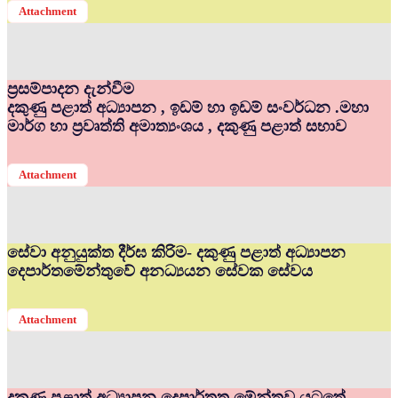
Attachment
ප්‍රසම්පාදන දැන්වීම
දකුණු පළාත් අධ්‍යාපන , ඉඩම් හා ඉඩම් සංවර්ධන .මහා
මාර්ග හා ප්‍රවෘත්ති අමාත්‍යංශය , දකුණු පළාත් සභාව
Attachment
සේවා අනුයුක්ත දීර්ඝ කිරිම- දකුණු පළාත් අධ්‍යාපන
දෙපාර්තමේන්තුවේ අනධ්‍යයන සේවක සේවය
Attachment
දකුණු පළාත් අධ්‍යාපන දෙපාර්තත මේන්තුව යටතේ