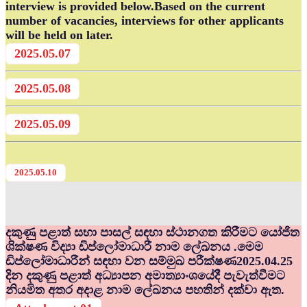
interview is provided below.Based on the current
number of vacancies, interviews for other applicants
will be held on later.
2025.05.07
2025.05.08
2025.05.09
2025.05.10
දකුණු පළාත් සභා පාසල් සඳහා ස්ථානගත කිරීමට යෝජිත
ශික්ෂණ විද්‍යා ඩිප්ලෝමාධාරී නාම ලේඛනය .මෙම
ඩිප්ලෝමාධාරීන් සඳහා වන සම්මුඛ පරීක්ෂණ2025.04.25
දින දකුණු පළාත් අධ්‍යාපන අමාත්‍යාංශයේදී පැවැත්වීමට
නියමිත අතර අදාළ නාම ලේඛනය පහතින් දක්වා ඇත.