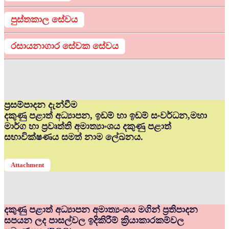
පුස්තකාල සේවය
රසායනාගාර සේවක සේවය
ප්‍රසම්පාදන දැන්වීම
දකුණු පළාත් අධ්‍යාපන, ඉඩම් හා ඉඩම් සංවර්ධන,මහා
මාර්ග හා ප්‍රවෘත්ති අමාත්‍යාංශය දකුණු පළාත්
සභාවික්ෂණය සමත් නාම ලේඛනය.
Attachment
දකුණු පළාත් අධ්‍යාපන අමාත්‍යංශය මගින් ප්‍රතිපාදන
සපයන ලද පාසල්වල ඉදිකිරීම් ක්‍රියාකාරකම්වල