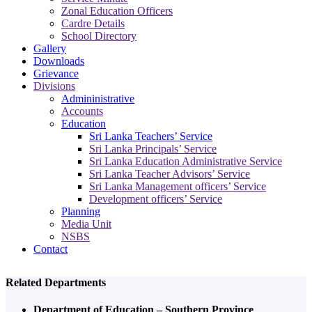
Zonal Education Officers
Cardre Details
School Directory
Gallery
Downloads
Grievance
Divisions
Admininistrative
Accounts
Education
Sri Lanka Teachers’ Service
Sri Lanka Principals’ Service
Sri Lanka Education Administrative Service
Sri Lanka Teacher Advisors’ Service
Sri Lanka Management officers’ Service
Development officers’ Service
Planning
Media Unit
NSBS
Contact
Related Departments
Department of Education – Southern Province