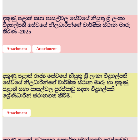
දකුණු පළාත් සභා පාසල්වල සේවයේ නියුතු ශ්‍රි ලංකා
විදුහල්පති සේවයේ නිලධාරීන්ගේ වාර්ෂික ස්ථාන මාරු
තීරණ -2025
Attachment
Attachment
දකුණු පළාත් රාජ්‍ය සේවයේ නියුතු ශ්‍රි ලංකා විදුහල්පති
සේවයේ නිලධාරීන්ගේ වාර්ෂික ස්ථාන මාරු හා දකුණු
පළාත් සභා පාසල්වල පුරප්පාඩු සඳහා විදුහල්පති
ශ්‍රේණිධාරීන් ස්ථානගත කිරීම.
Attachment