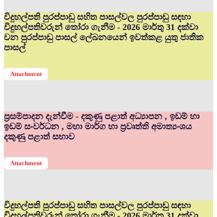
විදුහල්පති පුරප්පාඩු සහිත පාසල්වල පුරප්පාඩු සඳහා
විදුහල්පතිවරුන් තෝරා ගැනීම - 2026 මාර්තු 31 දක්වා
වන පුරප්පාඩු පාසල් ලේඛනයෙන් ඉවත්කළ යුතු ජාතික
පාසල්
Attachment
ප්‍රසම්පාදන දැන්වීම - දකුණු පළාත් අධ්‍යාපන , ඉඩම් හා
ඉඩම් සංවර්ධන , මහා මාර්ග හා ප්‍රවෘත්ති අමාත්‍යංශය
දකුණු පළාත් සභාව
Attachment
විදුහල්පති පුරප්පාඩු සහිත පාසල්වල පුරප්පාඩු සඳහා
විදුහල්පතිවරුන් තෝරා ගැනීම - 2026 මාර්තු 31 දක්වා