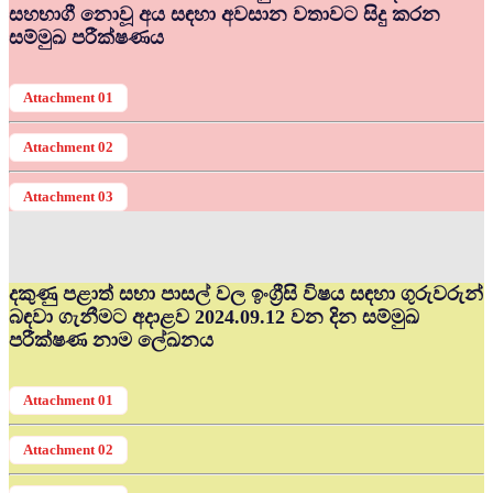
සහභාගී නොවූ අය සඳහා අවසාන වතාවට සිදු කරන
සම්මුඛ පරීක්ෂණය
Attachment 01
Attachment 02
Attachment 03
දකුණු පළාත් සභා පාසල් වල ඉංග්‍රීසි විෂය සඳහා ගුරුවරුන්
බඳවා ගැනීමට අදාළව 2024.09.12 වන දින සම්මුඛ
පරීක්ෂණ නාම ලේඛනය
Attachment 01
Attachment 02