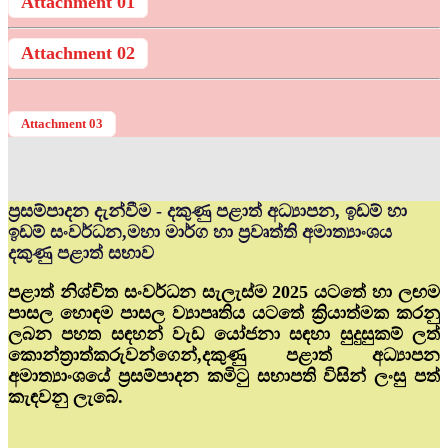
Attachment 01
Attachment 02
Attachment 03
ප්‍රසම්පාදන දැන්වීම - දකුණු පළාත් අධ්‍යාපන, ඉඩම් හා
ඉඩම් සංවර්ධන,මහා මාර්ග හා ප්‍රවෘත්ති අමාත්‍යාංශය
දකුණු පළාත් සභාව
පළාත් නිශ්චිත සංවර්ධන සැලැස්ම 2025 යටතේ හා ලඟම
පාසල හොඳම පාසල ව්‍යාපෘතිය යටතේ ක්‍රියාත්මක කරනු
ලබන පහත සඳහන් වැඩ යෝජනා සඳහා සුදුසුකම් ලත්
කොන්ත්‍රාත්කරුවන්ගෙන්,දකුණු පළාත් අධ්‍යාපන
අමාත්‍යාංශයේ ප්‍රසම්පාදන කමිටු සභාපති විසින් ලංසු පත්
කැඳවනු ලැබේ.