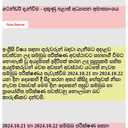
ටෙන්ඩර් දැන්වීම - දකුණු පළාත් අධ්‍යාපන අමාත්‍යාංශය
Attachment
ඉංග්‍රීසි විෂය සඳහා ගුරුවරුන් බඳවා ගැනීමට අදාළව
පවත්වන ලද සම්මුඛ පරීක්ෂණ අවස්ථාවට සහභාගී වීමට
නොහැකි වූ අයදුම්පත් ඉදිරිපත් කරන ලද සුදුසුකම් සහිත
අයදුම්කරුවන් වෙත අවසන් අවස්ථාව යටතේ නැවත
සම්මුඛ පරීක්ෂණය පැවැත්වීම 2024.10.21 හා 2024.10.22
යන දින දෙකෙහි දී සිදු කරන අතර කිසිදු හේතුවක් නිසා
නැවත වතාවක් මෙම දින දෙකෙන් පසුව සම්මුඛ හා
ප්‍රායෝගිත පරික්ෂණ පවත්වනු නොලබන බව
කාරුණිකව දන්වමි.
2024.10.21 හා 2024.10.22 සම්මුඛ පරීක්ෂණ සඳහා