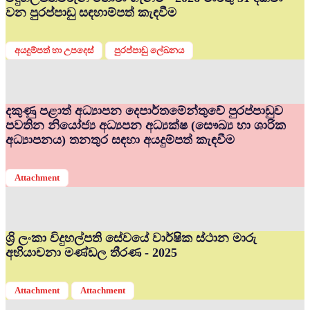
වන පුරප්පාඩු සඳහාම්පත් කැඳවීම
අයදුම්පත් හා උපදෙස්
පුරප්පාඩු ලේඛනය
දකුණු පළාත් අධ්‍යාපන දෙපාර්තමේන්තුවේ පුරප්පාඩුව
පවතින නියෝජ්‍ය අධ්‍යපන අධ්‍යක්ෂ (සෞඛ්‍ය හා ශාරික
අධ්‍යාපනය) තනතුර සඳහා අයදුම්පත් කැඳවීම
Attachment
ශ්‍රි ලංකා විදුහල්පති සේවයේ වාර්ෂික ස්ථාන මාරු
අභියාචනා මණ්ඩල තීරණ - 2025
Attachment
Attachment