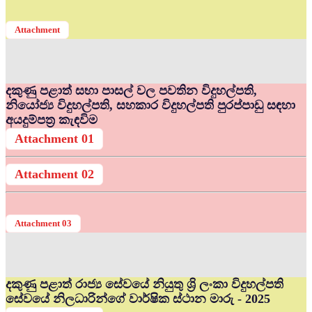
Attachment
දකුණු පළාත් සභා පාසල් වල පවතින විදුහල්පති,
නියෝජ්‍ය විදුහල්පති, සහකාර විදුහල්පති පුරප්පාඩු සඳහා
අයදුම්පත්‍ර කැඳවිම
Attachment 01
Attachment 02
Attachment 03
දකුණු පළාත් රාජ්‍ය සේවයේ නියුතු ශ්‍රි ලංකා විදුහල්පති
සේවයේ නිලධාරින්ගේ වාර්ෂික ස්ථාන මාරු - 2025