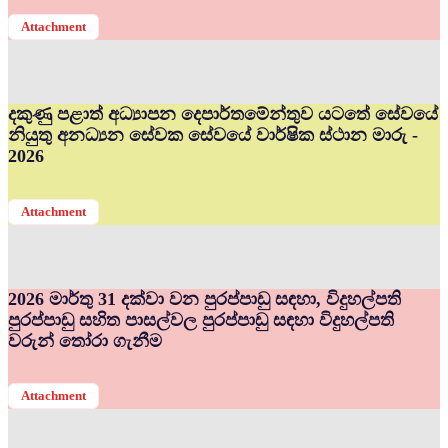
Attachment
දකුණු පළාත් අධ්‍යාපන දෙපාර්තමේන්තුව යටතේ සේවයේ
නියුතු අනධ්‍යන සේවක සේවයේ වාර්ෂික ස්ථාන මාරු -
2026
Attachment
2026 මාර්තු 31 දක්වා වන පුරප්පාඩු සඳහා, විදුහල්පති
පුරප්පාඩු සහිත පාසල්වල පුරප්පාඩු සඳහා විදුහල්පති
වරුන් තෝරා ගැනීම
Attachment