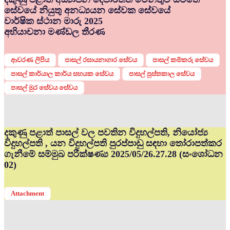
සේවයේ නියුතු අනධ්‍යයන සේවක සේවයේ
වාර්ෂික ස්ථාන මාරු 2025
අභියාචනා මණ්ඩල තීරණ
ආවරණ ලිපිය
පාසල් රසායනාගාර සේවය
පාසල් කම්කරු සේවය
පාසල් කාර්යාල කාර්ය සහයක සේවය
පාසල් පුස්තකාල සේවය
පාසල් මුර සේවය සේවය
දකුණු පළාත් පාසල් වල පවතින විදුහල්පති, නියෝජ්‍ය
විදුහල්පති , යන විදුහල්පති පුරප්පාඩු සඳහා තෝරාපත්කර
ගැනීමේ සම්මුඛ පරීක්ෂණ්‍ය 2025/05/26.27.28 (සංශෝධන
02)
Attachment