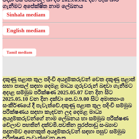
ගැනීමට අපේක්ෂිත නාම ලේඛනය
Sinhala mediam
English mediam
Tamil mediam
දකුණු පළාත තුල පදිංචි අයදුම්කරුවන් වෙත දකුණු පළාත්
සභා පාසල් සඳහා දෙමළ මාධ්‍ය ගුරුවරුන් බඳවා ගැනීමට
අදාළ සම්මුඛ පරීක්ෂණ 2025.05.07 වන දින සිට
2025.05.10 වන දින දක්වා පෙ.ව.9.00 සිට අමාත්‍යාංශ
සංකීර්ණයේ දී පැවැත්වේ.දකුණු පළාත තුල පදිංචි සම්මුඛ
පරීක්ෂණය සඳහා කැඳවන ලද දෙමළ මාධ්‍ය
අයදුම්කරුවන්ගේ නාම ලේඛනය හා සම්මුඛ පරීක්ෂණ
වේලාව පහතින් දක්වමි.පවතින පුරප්පාඩු සංඛ්‍යාව
පදනම්ව අනෙකුත් අයඳුම්කරුවන් සඳහා පසුව සම්මුඛ
පරීක්ෂණ පැවැත්වෙනු ඇත.