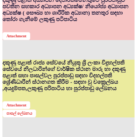
දකුණු පළාත් අධ්‍යාපන දෙපාර්තමේන්තුවේ පුරප්පාඩුව
පවතින සහකාර අධ්‍යාපන අධ්‍යක්ෂ/ නියෝජ්‍ය අධ්‍යාපන
අධ්‍යක්ෂ ( සෞඛ්‍ය හා ශාරීරික අධ්‍යාන) තනතුර සඳහා
තෝරා ගැනීමේ ලකුණු පටිපාටිය
Attachment
දකුණු පළාත් රාජ්‍ය සේවයේ නියුතු ශ්‍රි ලංකා විදුහල්පති
සේවයේ නිලධාරින්ගේ වාර්ෂික ස්ථාන මාරු හා දකුණු
පළාත් සභා පාසල්වල පුරප්පාඩු සඳහා විදහල්පති
ශ්‍රේණිධාරීන් ස්ථානගත කිරීම - සඳහා වු චක්‍රෙල්ඛය
,අයදුම්පත,ලකුණු පරිපාටිය හා පුරප්පාඩු ලේඛනය
Attachment
පාසල් ලේඛනය