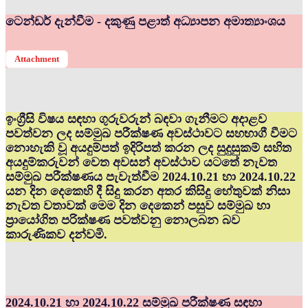
ටෙන්ඩර් දැන්වීම - දකුණු පළාත් අධ්‍යාපන අමාත්‍යාංශය
Attachment
ඉංග්‍රීසි විෂය සඳහා ගුරුවරුන් බඳවා ගැනීමට අදාළව
පවත්වන ලද සම්මුඛ පරීක්ෂණ අවස්ථාවට සහභාගී වීමට
නොහැකි වූ අයදුම්පත් ඉදිරිපත් කරන ලද සුදුසුකම් සහිත
අයදුම්කරුවන් වෙත අවසන් අවස්ථාව යටතේ නැවත
සම්මුඛ පරීක්ෂණය පැවැත්වීම 2024.10.21 හා 2024.10.22
යන දින දෙකෙහි දී සිදු කරන අතර කිසිදු හේතුවක් නිසා
නැවත වතාවක් මෙම දින දෙකෙන් පසුව සම්මුඛ හා
ප්‍රායෝගිත පරික්ෂණ පවත්වනු නොලබන බව
කාරුණිකව දන්වමි.
2024.10.21 හා 2024.10.22 සම්මුඛ පරීක්ෂණ සඳහා