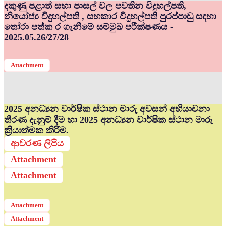
දකුණු පළාත් සභා පාසල් වල පවතින විදුහල්පති,
නියෝජ්‍ය විදුහල්පති , සහකාර විදුහල්පති පුරප්පාඩු සඳහා
තෝරා පත්ක ර ගැනීමේ සම්මුඛ පරීක්ෂණය -
2025.05.26/27/28
Attachment
2025 අනධ්‍යන වාර්ෂික ස්ථාන මාරු අවසන් අභියාචනා
තීරණ දැනුම් දීම හා 2025 අනධ්‍යන වාර්ෂික ස්ථාන මාරු
ක්‍රියාත්මක කිරිම.
ආවරණ ලිපිය
Attachment
Attachment
Attachment
Attachment