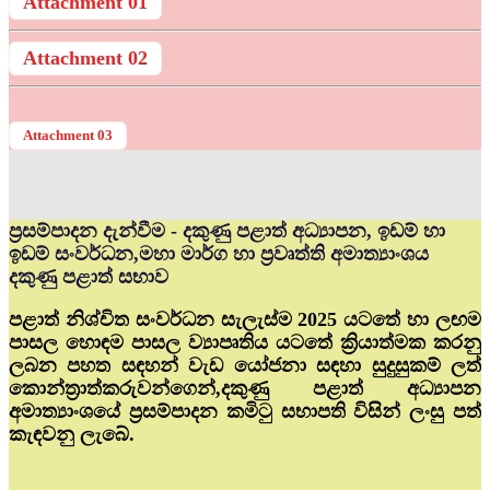
Attachment 01
Attachment 02
Attachment 03
ප්‍රසම්පාදන දැන්වීම - දකුණු පළාත් අධ්‍යාපන, ඉඩම් හා
ඉඩම් සංවර්ධන,මහා මාර්ග හා ප්‍රවෘත්ති අමාත්‍යාංශය
දකුණු පළාත් සභාව
පළාත් නිශ්චිත සංවර්ධන සැලැස්ම 2025 යටතේ හා ලඟම
පාසල හොඳම පාසල ව්‍යාපෘතිය යටතේ ක්‍රියාත්මක කරනු
ලබන පහත සඳහන් වැඩ යෝජනා සඳහා සුදුසුකම් ලත්
කොන්ත්‍රාත්කරුවන්ගෙන්,දකුණු පළාත් අධ්‍යාපන
අමාත්‍යාංශයේ ප්‍රසම්පාදන කමිටු සභාපති විසින් ලංසු පත්
කැඳවනු ලැබේ.