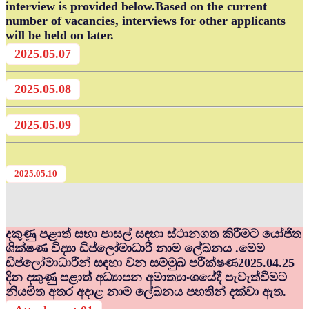
interview is provided below.Based on the current
number of vacancies, interviews for other applicants
will be held on later.
2025.05.07
2025.05.08
2025.05.09
2025.05.10
දකුණු පළාත් සභා පාසල් සඳහා ස්ථානගත කිරීමට යෝජිත
ශික්ෂණ විද්‍යා ඩිප්ලෝමාධාරී නාම ලේඛනය .මෙම
ඩිප්ලෝමාධාරීන් සඳහා වන සම්මුඛ පරීක්ෂණ2025.04.25
දින දකුණු පළාත් අධ්‍යාපන අමාත්‍යාංශයේදී පැවැත්වීමට
නියමිත අතර අදාළ නාම ලේඛනය පහතින් දක්වා ඇත.