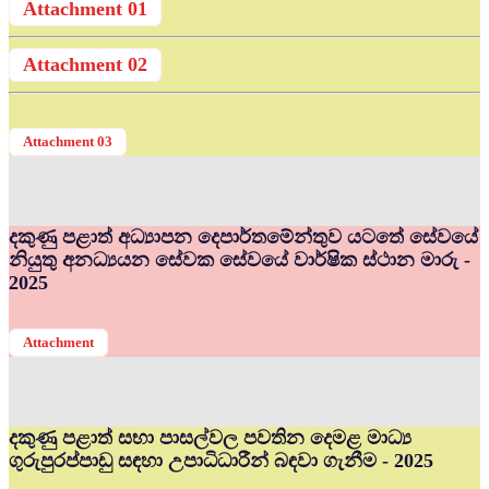
Attachment 01
Attachment 02
Attachment 03
දකුණු පළාත් අධ්‍යාපන දෙපාර්තමේන්තුව යටතේ සේවයේ
නියුතු අනධ්‍යයන සේවක සේවයේ වාර්ෂික ස්ථාන මාරු -
2025
Attachment
දකුණු පළාත් සභා පාසල්වල පවතින දෙමළ මාධ්‍ය
ගුරුපුරප්පාඩු සඳහා උපාධිධාරීන් බඳවා ගැනීම - 2025