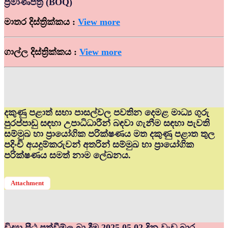
ප්‍රමාණපත්‍ර (BOQ)
මාතර දිස්ත්‍රික්කය :
View more
ගාල්ල දිස්ත්‍රික්කය :
View more
දකුණු පළාත් සභා පාසල්වල පවතින දෙමළ මාධ්‍ය ගුරු
පුරප්පාඩු සඳහා උපාධිධාරීන් බඳවා ගැනීම සඳහා පැවති
සම්මුඛ හා ප්‍රායෝගික පරික්ෂණය මත දකුණු පළාත තුල
පදිංචි අයදුම්කරුවන් අතරින් සම්මුඛ හා ප්‍රායෝගික
පරික්ෂණය සමත් නාම ලේඛනය.
Attachment
විද්‍යා පීඨ පත්වීම්ල බා දීම 2025.05.02 දින වැඩ බාර