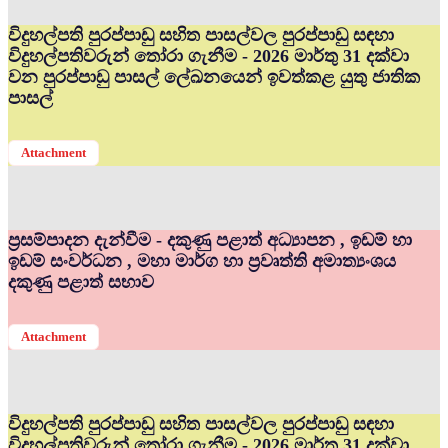
විදුහල්පති පුරප්පාඩු සහිත පාසල්වල පුරප්පාඩු සඳහා
විදුහල්පතිවරුන් තෝරා ගැනීම - 2026 මාර්තු 31 දක්වා
වන පුරප්පාඩු පාසල් ලේඛනයෙන් ඉවත්කළ යුතු ජාතික
පාසල්
Attachment
ප්‍රසම්පාදන දැන්වීම - දකුණු පළාත් අධ්‍යාපන , ඉඩම් හා
ඉඩම් සංවර්ධන , මහා මාර්ග හා ප්‍රවෘත්ති අමාත්‍යංශය
දකුණු පළාත් සභාව
Attachment
විදුහල්පති පුරප්පාඩු සහිත පාසල්වල පුරප්පාඩු සඳහා
විදුහල්පතිවරුන් තෝරා ගැනීම - 2026 මාර්තු 31 දක්වා