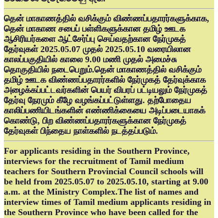
தென் மாகாணத்தில் வசிக்கும் விண்ணப்பதாரர்களுக்காக,
தென் மாகாண சபைப் பள்ளிகளுக்கான தமிழ் ஊடக
ஆசிரியர்களை ஆட்சேர்ப்பு செய்வதற்கான நேர்முகத்
தேர்வுகள் 2025.05.07 முதல் 2025.05.10 வரையிலான
காலப்பகுதியில் காலை 9.00 மணி முதல் அமைச்சு
தொகுதியில் நடைபெறும்.தென் மாகாணத்தில் வசிக்கும்
தமிழ் ஊடக விண்ணப்பதாரர்களில் நேர்முகத் தேர்வுக்காக
அழைக்கப்பட்டவர்களின் பெயர் விபரப் பட்டியலும் நேர்முகத்
தேர்வு நேரமும் கீழே வழங்கப்பட்டுள்ளது. தற்போதைய
காலிப்பணியிடங்களின் எண்ணிக்கையை அடிப்படையாகக்
கொண்டு, பிற விண்ணப்பதாரர்களுக்கான நேர்முகத்
தேர்வுகள் பிந்தைய நாள்களில் நடத்தப்படும்.
For applicants residing in the Southern Province,
interviews for the recruitment of Tamil medium
teachers for Southern Provincial Council schools will
be held from 2025.05.07 to 2025.05.10, starting at 9.00
a.m. at the Ministry Complex.The list of names and
interview times of Tamil medium applicants residing in
the Southern Province who have been called for the