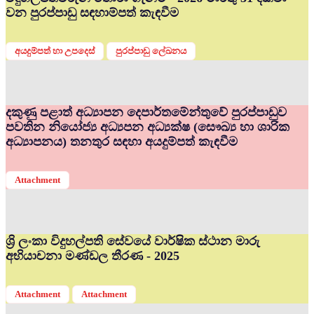
වන පුරප්පාඩු සඳහාම්පත් කැඳවීම
අයදුම්පත් හා උපදෙස්
පුරප්පාඩු ලේඛනය
දකුණු පළාත් අධ්‍යාපන දෙපාර්තමේන්තුවේ පුරප්පාඩුව
පවතින නියෝජ්‍ය අධ්‍යපන අධ්‍යක්ෂ (සෞඛ්‍ය හා ශාරික
අධ්‍යාපනය) තනතුර සඳහා අයදුම්පත් කැඳවීම
Attachment
ශ්‍රි ලංකා විදුහල්පති සේවයේ වාර්ෂික ස්ථාන මාරු
අභියාචනා මණ්ඩල තීරණ - 2025
Attachment
Attachment