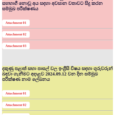
සහභාගී නොවූ අය සඳහා අවසාන වතාවට සිදු කරන
සම්මුඛ පරීක්ෂණය
Attachment 01
Attachment 02
Attachment 03
දකුණු පළාත් සභා පාසල් වල ඉංග්‍රීසි විෂය සඳහා ගුරුවරුන්
බඳවා ගැනීමට අදාළව 2024.09.12 වන දින සම්මුඛ
පරීක්ෂණ නාම ලේඛනය
Attachment 01
Attachment 02