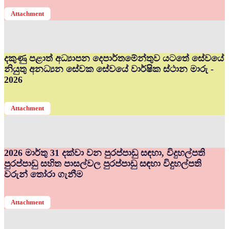
Attachment
දකුණු පළාත් අධ්‍යාපන දෙපාර්තමේන්තුව යටතේ සේවයේ
නියුතු අනධ්‍යන සේවක සේවයේ වාර්ෂික ස්ථාන මාරු -
2026
Attachment
2026 මාර්තු 31 දක්වා වන පුරප්පාඩු සඳහා, විදුහල්පති
පුරප්පාඩු සහිත පාසල්වල පුරප්පාඩු සඳහා විදුහල්පති
වරුන් තෝරා ගැනීම
Attachment