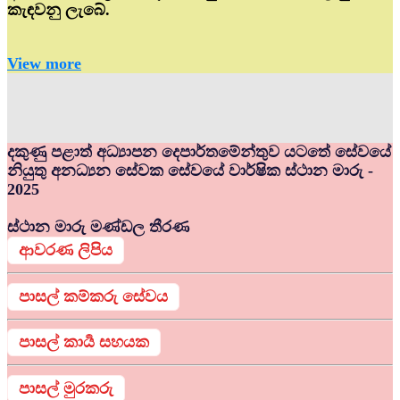
කැඳවනු ලැබේ.
View more
දකුණු පළාත් අධ්‍යාපන දෙපාර්තමේන්තුව යටතේ සේවයේ
නියුතු අනධ්‍යන සේවක සේවයේ වාර්ෂික ස්ථාන මාරු -
2025
ස්ථාන මාරු මණ්ඩල තීරණ
ආවරණ ලිපිය
පාසල් කම්කරු සේවය
පාසල් කාර්‍ය සහයක
පාසල් මුරකරු