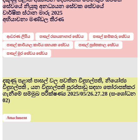
සේවයේ නියුතු අනධ්‍යයන සේවක සේවයේ
වාර්ෂික ස්ථාන මාරු 2025
අභියාචනා මණ්ඩල තීරණ
ආවරණ ලිපිය
පාසල් රසායනාගාර සේවය
පාසල් කම්කරු සේවය
පාසල් කාර්යාල කාර්ය සහයක සේවය
පාසල් පුස්තකාල සේවය
පාසල් මුර සේවය සේවය
දකුණු පළාත් පාසල් වල පවතින විදුහල්පති, නියෝජ්‍ය
විදුහල්පති , යන විදුහල්පති පුරප්පාඩු සඳහා තෝරාපත්කර
ගැනීමේ සම්මුඛ පරීක්ෂණ්‍ය 2025/05/26.27.28 (සංශෝධන
02)
Attachment