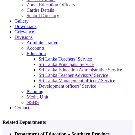
Zonal Education Officers
Cardre Details
School Directory
Gallery
Downloads
Grievance
Divisions
Admininistrative
Accounts
Education
Sri Lanka Teachers’ Service
Sri Lanka Principals’ Service
Sri Lanka Education Administrative Service
Sri Lanka Teacher Advisors’ Service
Sri Lanka Management officers’ Service
Development officers’ Service
Planning
Media Unit
NSBS
Contact
Related Departments
Department of Education – Southern Province