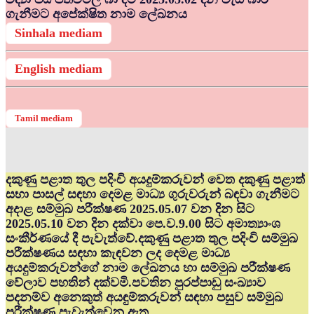
ගැනීමට අපේක්ෂිත නාම ලේඛනය
Sinhala mediam
English mediam
Tamil mediam
දකුණු පළාත තුල පදිංචි අයදුම්කරුවන් වෙත දකුණු පළාත්
සභා පාසල් සඳහා දෙමළ මාධ්‍ය ගුරුවරුන් බඳවා ගැනීමට
අදාළ සම්මුඛ පරීක්ෂණ 2025.05.07 වන දින සිට
2025.05.10 වන දින දක්වා පෙ.ව.9.00 සිට අමාත්‍යාංශ
සංකීර්ණයේ දී පැවැත්වේ.දකුණු පළාත තුල පදිංචි සම්මුඛ
පරීක්ෂණය සඳහා කැඳවන ලද දෙමළ මාධ්‍ය
අයදුම්කරුවන්ගේ නාම ලේඛනය හා සම්මුඛ පරීක්ෂණ
වේලාව පහතින් දක්වමි.පවතින පුරප්පාඩු සංඛ්‍යාව
පදනම්ව අනෙකුත් අයඳුම්කරුවන් සඳහා පසුව සම්මුඛ
පරීක්ෂණ පැවැත්වෙනු ඇත.