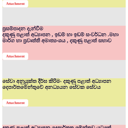
Attachment
ප්‍රසම්පාදන දැන්වීම
දකුණු පළාත් අධ්‍යාපන , ඉඩම් හා ඉඩම් සංවර්ධන .මහා
මාර්ග හා ප්‍රවෘත්ති අමාත්‍යංශය , දකුණු පළාත් සභාව
Attachment
සේවා අනුයුක්ත දීර්ඝ කිරිම- දකුණු පළාත් අධ්‍යාපන
දෙපාර්තමේන්තුවේ අනධ්‍යයන සේවක සේවය
Attachment
දකුණු පළාත් අධ්‍යාපන දෙපාර්තත මේන්තුව යටතේ