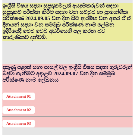
ඉංග්‍රීසි විෂය සඳහා සුදුසුකම්ලත් අයදුම්කරුවන් සඳහා
සුදුසුකම් පරීක්ෂා කිරීම සඳහා වන සම්මුඛ හා ප්‍රායෝගික
පරීක්ෂණ 2024.09.05 වන දින සිට ආරම්භ වන අතර ඒ ඒ
දිනයන් සඳහා වන සම්මුඛ පරීක්ෂණ නාම ලේඛන
ඉදිරියේදී මෙම වෙබ් අඩවියෙහි පල කරන බව
කාරුණිකව දන්වමි.
දකුණු පළාත් සභා පාසල් වල ඉංග්‍රීසි විෂය සඳහා ගුරුවරුන්
බඳවා ගැනීමට අදාළව 2024.09.07 වන දින සම්මුඛ
පරීක්ෂණ නාම ලේඛනය
Attachment 01
Attachment 02
Attachment 03