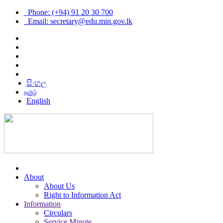
Phone: (+94) 91 20 30 700
Email: secretary@edu.min.gov.lk
සිංහල
தமிழ்
English
About
About Us
Right to Information Act
Information
Circulars
Service Minute