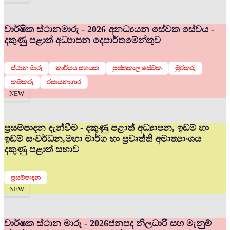
වාර්ෂික ස්ථානමාරු - 2026 අනධ්‍යයන සේවක සේවය -
දකුණු පළාත් අධ්‍යාපන දෙපාර්තමේන්තුව
ස්ථාන මාරු
කාර්යය සහයක
පුස්තකාල සේවක
මුරකරු
කම්කරු
රසායනාගාර
NEW
ප්‍රසම්පාදන දැන්වීම - දකුණු පළාත් අධ්‍යාපන, ඉඩම් හා
ඉඩම් සංවර්ධන,මහා මාර්ග හා ප්‍රවෘත්ති අමාත්‍යාංශය
දකුණු පළාත් සභාව
ප්‍රසම්පාදන
NEW
වාර්ෂක ස්ථාන මාරු - 2026
ජනපද නිලධාරී සහ මැනුම්