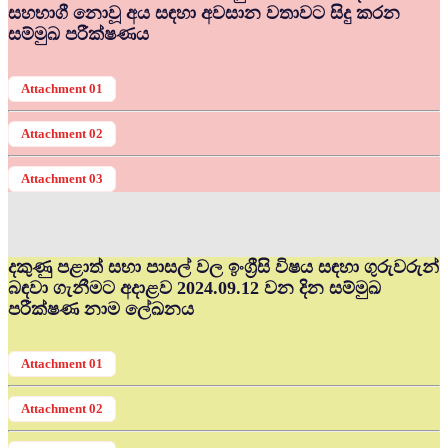
සහභාගී නොවූ අය සඳහා අවසාන වතාවට සිදු කරන
සම්මුඛ පරීක්ෂණය
Attachment 01
Attachment 02
Attachment 03
දකුණු පළාත් සභා පාසල් වල ඉංග්‍රීසි විෂය සඳහා ගුරුවරුන්
බඳවා ගැනීමට අදාළව 2024.09.12 වන දින සම්මුඛ
පරීක්ෂණ නාම ලේඛනය
Attachment 01
Attachment 02