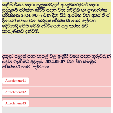
ඉංග්‍රීසි විෂය සඳහා සුදුසුකම්ලත් අයදුම්කරුවන් සඳහා
සුදුසුකම් පරීක්ෂා කිරීම සඳහා වන සම්මුඛ හා ප්‍රායෝගික
පරීක්ෂණ 2024.09.05 වන දින සිට ආරම්භ වන අතර ඒ ඒ
දිනයන් සඳහා වන සම්මුඛ පරීක්ෂණ නාම ලේඛන
ඉදිරියේදී මෙම වෙබ් අඩවියෙහි පල කරන බව
කාරුණිකව දන්වමි.
දකුණු පළාත් සභා පාසල් වල ඉංග්‍රීසි විෂය සඳහා ගුරුවරුන්
බඳවා ගැනීමට අදාළව 2024.09.07 වන දින සම්මුඛ
පරීක්ෂණ නාම ලේඛනය
Attachment 01
Attachment 02
Attachment 03