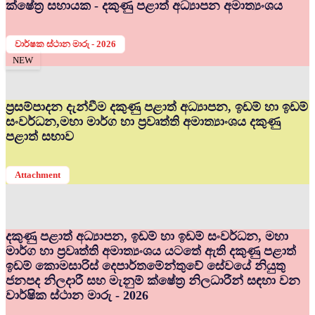
ක්ෂේත්‍ර සහායක - දකුණු පළාත් අධ්‍යාපන අමාත්‍යංශය
වාර්ෂක ස්ථාන මාරු - 2026
NEW
ප්‍රසම්පාදන දැන්වීම දකුණු පළාත් අධ්‍යාපන, ඉඩම් හා ඉඩම්
සංවර්ධන,මහා මාර්ග හා ප්‍රවෘත්ති අමාත්‍යාංශය දකුණු
පළාත් සභාව
Attachment
දකුණු පළාත් අධ්‍යාපන, ඉඩම් හා ඉඩම් සංවර්ධන, මහා
මාර්ග හා ප්‍රවෘත්ති අමාත්‍යංශය යටතේ ඇති දකුණු පළාත්
ඉඩම් කොමසාරිස් දෙපාර්තමේන්තුවේ සේවයේ නියුතු
ජනපද නිලදාරී සහ මැනුම් ක්ෂේත්‍ර නිලධාරීන් සඳහා වන
වාර්ෂික ස්ථාන මාරු - 2026