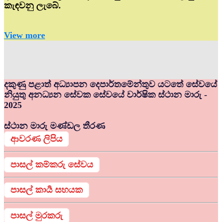
කැඳවනු ලැබේ.
View more
දකුණු පළාත් අධ්‍යාපන දෙපාර්තමේන්තුව යටතේ සේවයේ
නියුතු අනධ්‍යන සේවක සේවයේ වාර්ෂික ස්ථාන මාරු -
2025
ස්ථාන මාරු මණ්ඩල තීරණ
ආවරණ ලිපිය
පාසල් කම්කරු සේවය
පාසල් කාර්‍ය සහයක
පාසල් මුරකරු