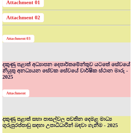
Attachment 01
Attachment 02
Attachment 03
දකුණු පළාත් අධ්‍යාපන දෙපාර්තමේන්තුව යටතේ සේවයේ
නියුතු අනධ්‍යයන සේවක සේවයේ වාර්ෂික ස්ථාන මාරු -
2025
Attachment
දකුණු පළාත් සභා පාසල්වල පවතින දෙමළ මාධ්‍ය
ගුරුපුරප්පාඩු සඳහා උපාධිධාරීන් බඳවා ගැනීම - 2025