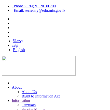
Phone: (+94) 91 20 30 700
Email: secretary@edu.min.gov.lk
සිංහල
தமிழ்
English
About
About Us
Right to Information Act
Information
Circulars
Service Minute