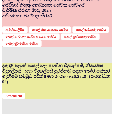
සේවයේ නියුතු අනධ්‍යයන සේවක සේවයේ
වාර්ෂික ස්ථාන මාරු 2025
අභියාචනා මණ්ඩල තීරණ
ආවරණ ලිපිය
පාසල් රසායනාගාර සේවය
පාසල් කම්කරු සේවය
පාසල් කාර්යාල කාර්ය සහයක සේවය
පාසල් පුස්තකාල සේවය
පාසල් මුර සේවය සේවය
දකුණු පළාත් පාසල් වල පවතින විදුහල්පති, නියෝජ්‍ය
විදුහල්පති , යන විදුහල්පති පුරප්පාඩු සඳහා තෝරාපත්කර
ගැනීමේ සම්මුඛ පරීක්ෂණ්‍ය 2025/05/26.27.28 (සංශෝධන
02)
Attachment