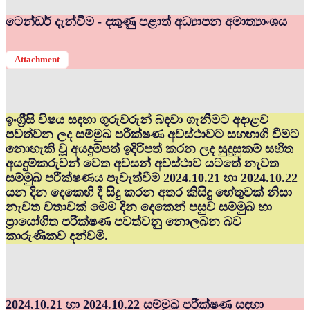
ටෙන්ඩර් දැන්වීම - දකුණු පළාත් අධ්‍යාපන අමාත්‍යාංශය
Attachment
ඉංග්‍රීසි විෂය සඳහා ගුරුවරුන් බඳවා ගැනීමට අදාළව
පවත්වන ලද සම්මුඛ පරීක්ෂණ අවස්ථාවට සහභාගී වීමට
නොහැකි වූ අයදුම්පත් ඉදිරිපත් කරන ලද සුදුසුකම් සහිත
අයදුම්කරුවන් වෙත අවසන් අවස්ථාව යටතේ නැවත
සම්මුඛ පරීක්ෂණය පැවැත්වීම 2024.10.21 හා 2024.10.22
යන දින දෙකෙහි දී සිදු කරන අතර කිසිදු හේතුවක් නිසා
නැවත වතාවක් මෙම දින දෙකෙන් පසුව සම්මුඛ හා
ප්‍රායෝගිත පරික්ෂණ පවත්වනු නොලබන බව
කාරුණිකව දන්වමි.
2024.10.21 හා 2024.10.22 සම්මුඛ පරීක්ෂණ සඳහා