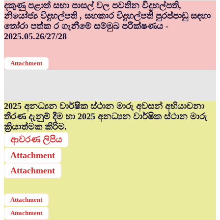
දකුණු පළාත් සභා පාසල් වල පවතින විදුහල්පති,
නියෝජ්‍ය විදුහල්පති , සහකාර විදුහල්පති පුරප්පාඩු සඳහා
තෝරා පත්ක ර ගැනීමේ සම්මුඛ පරීක්ෂණය -
2025.05.26/27/28
Attachment
2025 අනධ්‍යන වාර්ෂික ස්ථාන මාරු අවසන් අභියාචනා
තීරණ දැනුම් දීම හා 2025 අනධ්‍යන වාර්ෂික ස්ථාන මාරු
ක්‍රියාත්මක කිරිම.
ආවරණ ලිපිය
Attachment
Attachment
Attachment
Attachment