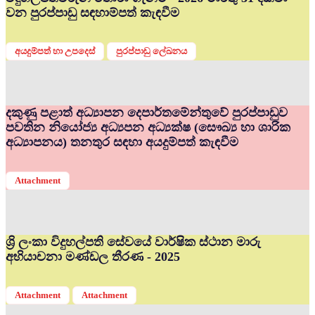
වන පුරප්පාඩු සඳහාම්පත් කැඳවීම
අයදුම්පත් හා උපදෙස්
පුරප්පාඩු ලේඛනය
දකුණු පළාත් අධ්‍යාපන දෙපාර්තමේන්තුවේ පුරප්පාඩුව
පවතින නියෝජ්‍ය අධ්‍යපන අධ්‍යක්ෂ (සෞඛ්‍ය හා ශාරික
අධ්‍යාපනය) තනතුර සඳහා අයදුම්පත් කැඳවීම
Attachment
ශ්‍රි ලංකා විදුහල්පති සේවයේ වාර්ෂික ස්ථාන මාරු
අභියාචනා මණ්ඩල තීරණ - 2025
Attachment
Attachment