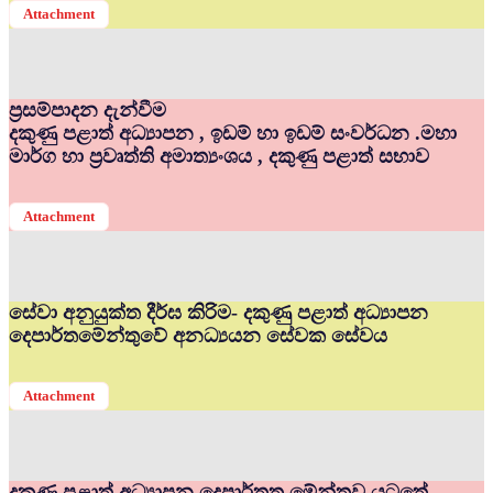
Attachment
ප්‍රසම්පාදන දැන්වීම
දකුණු පළාත් අධ්‍යාපන , ඉඩම් හා ඉඩම් සංවර්ධන .මහා
මාර්ග හා ප්‍රවෘත්ති අමාත්‍යංශය , දකුණු පළාත් සභාව
Attachment
සේවා අනුයුක්ත දීර්ඝ කිරිම- දකුණු පළාත් අධ්‍යාපන
දෙපාර්තමේන්තුවේ අනධ්‍යයන සේවක සේවය
Attachment
දකුණු පළාත් අධ්‍යාපන දෙපාර්තත මේන්තුව යටතේ