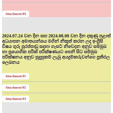
Attachment 04
2024.07.24 වන දින සහ 2024.08.08 වන දින දකුණු පළාත්
අධ‍යාපන අමාතයන්ශය මගින් නිකුත් කරන ලද ඉංග්‍රිසි
විෂය ගුරු පුරප්පාඩු සදහා ගැසට් නිවෙදන අනුව සම්මුඛ
හා ප්‍රයොගික පරික් පරික්ෂණයට පෙනි සිට සම්මුඛ
පරික්ෂනය අනුව සුදුසුකම් ලැබු අයදුම්කරුවන්ගෙ ප්‍රතිඵල
ලෙඛනය
Attachment 01
Attachment 02
Attachment 03