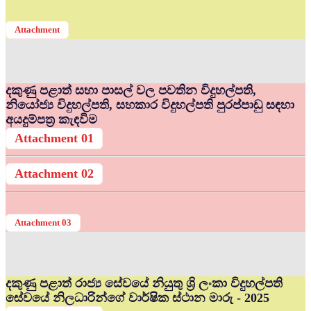
Attachment
දකුණු පළාත් සභා පාසල් වල පවතින විදුහල්පති,
නියෝජ්‍ය විදුහල්පති, සහකාර විදුහල්පති පුරප්පාඩු සඳහා
අයදුම්පත්‍ර කැඳවිම
Attachment 01
Attachment 02
Attachment 03
දකුණු පළාත් රාජ්‍ය සේවයේ නියුතු ශ්‍රි ලංකා විදුහල්පති
සේවයේ නිලධාරින්ගේ වාර්ෂික ස්ථාන මාරු - 2025