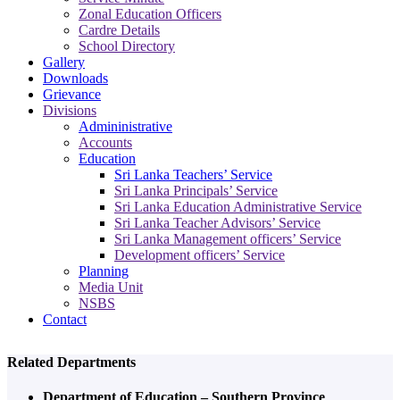
Zonal Education Officers
Cardre Details
School Directory
Gallery
Downloads
Grievance
Divisions
Admininistrative
Accounts
Education
Sri Lanka Teachers’ Service
Sri Lanka Principals’ Service
Sri Lanka Education Administrative Service
Sri Lanka Teacher Advisors’ Service
Sri Lanka Management officers’ Service
Development officers’ Service
Planning
Media Unit
NSBS
Contact
Related Departments
Department of Education – Southern Province