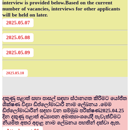
interview is provided below.Based on the current
number of vacancies, interviews for other applicants
will be held on later.
2025.05.07
2025.05.08
2025.05.09
2025.05.10
දකුණු පළාත් සභා පාසල් සඳහා ස්ථානගත කිරීමට යෝජිත
ශික්ෂණ විද්‍යා ඩිප්ලෝමාධාරී නාම ලේඛනය .මෙම
ඩිප්ලෝමාධාරීන් සඳහා වන සම්මුඛ පරීක්ෂණ2025.04.25
දින දකුණු පළාත් අධ්‍යාපන අමාත්‍යාංශයේදී පැවැත්වීමට
නියමිත අතර අදාළ නාම ලේඛනය පහතින් දක්වා ඇත.