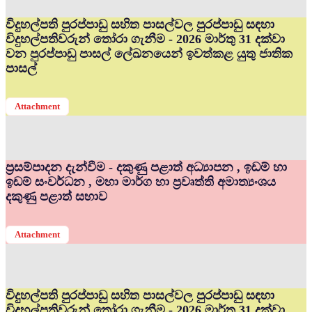
විදුහල්පති පුරප්පාඩු සහිත පාසල්වල පුරප්පාඩු සඳහා
විදුහල්පතිවරුන් තෝරා ගැනීම - 2026 මාර්තු 31 දක්වා
වන පුරප්පාඩු පාසල් ලේඛනයෙන් ඉවත්කළ යුතු ජාතික
පාසල්
Attachment
ප්‍රසම්පාදන දැන්වීම - දකුණු පළාත් අධ්‍යාපන , ඉඩම් හා
ඉඩම් සංවර්ධන , මහා මාර්ග හා ප්‍රවෘත්ති අමාත්‍යංශය
දකුණු පළාත් සභාව
Attachment
විදුහල්පති පුරප්පාඩු සහිත පාසල්වල පුරප්පාඩු සඳහා
විදුහල්පතිවරුන් තෝරා ගැනීම - 2026 මාර්තු 31 දක්වා