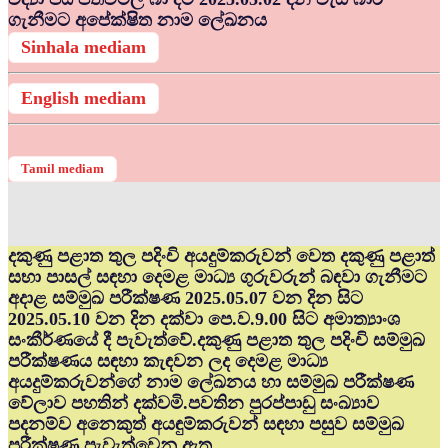
ගැනීමට අපේක්ෂිත නාම ලේඛනය
Sinhala mediam
English mediam
Tamil mediam
දකුණු පළාත තුල පදිංචි අයදුම්කරුවන් වෙත දකුණු පළාත්
සභා පාසල් සඳහා දෙමළ මාධ්‍ය ගුරුවරුන් බඳවා ගැනීමට
අදාළ සම්මුඛ පරීක්ෂණ 2025.05.07 වන දින සිට
2025.05.10 වන දින දක්වා පෙ.ව.9.00 සිට අමාත්‍යාංශ
සංකීර්ණයේ දී පැවැත්වේ.දකුණු පළාත තුල පදිංචි සම්මුඛ
පරීක්ෂණය සඳහා කැඳවන ලද දෙමළ මාධ්‍ය
අයදුම්කරුවන්ගේ නාම ලේඛනය හා සම්මුඛ පරීක්ෂණ
වේලාව පහතින් දක්වමි.පවතින පුරප්පාඩු සංඛ්‍යාව
පදනම්ව අනෙකුත් අයඳුම්කරුවන් සඳහා පසුව සම්මුඛ
පරීක්ෂණ පැවැත්වෙනු ඇත.