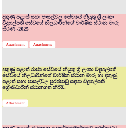
දකුණු පළාත් සභා පාසල්වල සේවයේ නියුතු ශ්‍රි ලංකා
විදුහල්පති සේවයේ නිලධාරීන්ගේ වාර්ෂික ස්ථාන මාරු
තීරණ -2025
Attachment
Attachment
දකුණු පළාත් රාජ්‍ය සේවයේ නියුතු ශ්‍රි ලංකා විදුහල්පති
සේවයේ නිලධාරීන්ගේ වාර්ෂික ස්ථාන මාරු හා දකුණු
පළාත් සභා පාසල්වල පුරප්පාඩු සඳහා විදුහල්පති
ශ්‍රේණිධාරීන් ස්ථානගත කිරීම.
Attachment