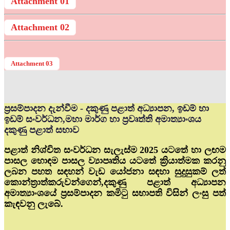
Attachment 01
Attachment 02
Attachment 03
ප්‍රසම්පාදන දැන්වීම - දකුණු පළාත් අධ්‍යාපන, ඉඩම් හා
ඉඩම් සංවර්ධන,මහා මාර්ග හා ප්‍රවෘත්ති අමාත්‍යාංශය
දකුණු පළාත් සභාව
පළාත් නිශ්චිත සංවර්ධන සැලැස්ම 2025 යටතේ හා ලඟම
පාසල හොඳම පාසල ව්‍යාපෘතිය යටතේ ක්‍රියාත්මක කරනු
ලබන පහත සඳහන් වැඩ යෝජනා සඳහා සුදුසුකම් ලත්
කොන්ත්‍රාත්කරුවන්ගෙන්,දකුණු පළාත් අධ්‍යාපන
අමාත්‍යාංශයේ ප්‍රසම්පාදන කමිටු සභාපති විසින් ලංසු පත්
කැඳවනු ලැබේ.