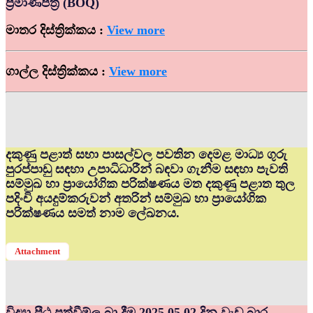
ප්‍රමාණපත්‍ර (BOQ)
මාතර දිස්ත්‍රික්කය :
View more
ගාල්ල දිස්ත්‍රික්කය :
View more
දකුණු පළාත් සභා පාසල්වල පවතින දෙමළ මාධ්‍ය ගුරු
පුරප්පාඩු සඳහා උපාධිධාරීන් බඳවා ගැනීම සඳහා පැවති
සම්මුඛ හා ප්‍රායෝගික පරික්ෂණය මත දකුණු පළාත තුල
පදිංචි අයදුම්කරුවන් අතරින් සම්මුඛ හා ප්‍රායෝගික
පරික්ෂණය සමත් නාම ලේඛනය.
Attachment
විද්‍යා පීඨ පත්වීම්ල බා දීම 2025.05.02 දින වැඩ බාර