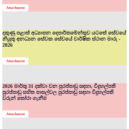
Attachment
දකුණු පළාත් අධ්‍යාපන දෙපාර්තමේන්තුව යටතේ සේවයේ
නියුතු අනධ්‍යන සේවක සේවයේ වාර්ෂික ස්ථාන මාරු -
2026
Attachment
2026 මාර්තු 31 දක්වා වන පුරප්පාඩු සඳහා, විදුහල්පති
පුරප්පාඩු සහිත පාසල්වල පුරප්පාඩු සඳහා විදුහල්පති
වරුන් තෝරා ගැනීම
Attachment