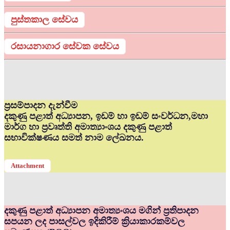
පුස්තකාල සේවය
රසායනාගාර සේවක සේවය
ප්‍රසම්පාදන දැන්වීම
දකුණු පළාත් අධ්‍යාපන, ඉඩම් හා ඉඩම් සංවර්ධන,මහා
මාර්ග හා ප්‍රවෘත්ති අමාත්‍යාංශය දකුණු පළාත්
සභාවික්ෂණය සමත් නාම ලේඛනය.
Attachment
දකුණු පළාත් අධ්‍යාපන අමාත්‍යංශය මගින් ප්‍රතිපාදන
සපයන ලද පාසල්වල ඉදිකිරීම් ක්‍රියාකාරකම්වල