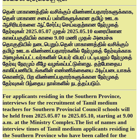
தென் மாகாணத்தில் வசிக்கும் விண்ணப்பதாரர்களுக்காக,
தென் மாகாண சபைப் பள்ளிகளுக்கான தமிழ் ஊடக
ஆசிரியர்களை ஆட்சேர்ப்பு செய்வதற்கான நேர்முகத்
தேர்வுகள் 2025.05.07 முதல் 2025.05.10 வரையிலான
காலப்பகுதியில் காலை 9.00 மணி முதல் அமைச்சு
தொகுதியில் நடைபெறும்.தென் மாகாணத்தில் வசிக்கும்
தமிழ் ஊடக விண்ணப்பதாரர்களில் நேர்முகத் தேர்வுக்காக
அழைக்கப்பட்டவர்களின் பெயர் விபரப் பட்டியலும் நேர்முகத்
தேர்வு நேரமும் கீழே வழங்கப்பட்டுள்ளது. தற்போதைய
காலிப்பணியிடங்களின் எண்ணிக்கையை அடிப்படையாகக்
கொண்டு, பிற விண்ணப்பதாரர்களுக்கான நேர்முகத்
தேர்வுகள் பிந்தைய நாள்களில் நடத்தப்படும்.
For applicants residing in the Southern Province,
interviews for the recruitment of Tamil medium
teachers for Southern Provincial Council schools will
be held from 2025.05.07 to 2025.05.10, starting at 9.00
a.m. at the Ministry Complex.The list of names and
interview times of Tamil medium applicants residing in
the Southern Province who have been called for the