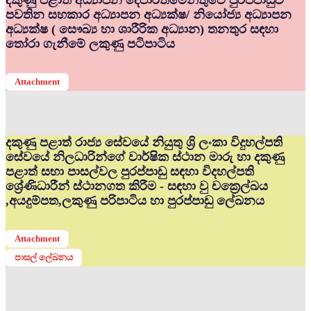
දකුණු පළාත් අධ්‍යාපන දෙපාර්තමේන්තුවේ පුරප්පාඩුව
පවතින සහකාර අධ්‍යාපන අධ්‍යක්ෂ/ නියෝජ්‍ය අධ්‍යාපන
අධ්‍යක්ෂ ( සෞඛ්‍ය හා ශාරීරික අධ්‍යාන) තනතුර සඳහා
තෝරා ගැනීමේ ලකුණු පටිපාටිය
Attachment
දකුණු පළාත් රාජ්‍ය සේවයේ නියුතු ශ්‍රි ලංකා විදුහල්පති
සේවයේ නිලධාරින්ගේ වාර්ෂික ස්ථාන මාරු හා දකුණු
පළාත් සභා පාසල්වල පුරප්පාඩු සඳහා විදහල්පති
ශ්‍රේණිධාරීන් ස්ථානගත කිරීම - සඳහා වු චක්‍රෙල්ඛය
,අයදුම්පත,ලකුණු පරිපාටිය හා පුරප්පාඩු ලේඛනය
Attachment
පාසල් ලේඛනය