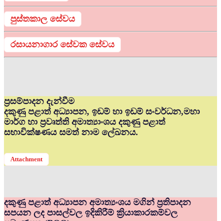
පුස්තකාල සේවය
රසායනාගාර සේවක සේවය
ප්‍රසම්පාදන දැන්වීම
දකුණු පළාත් අධ්‍යාපන, ඉඩම් හා ඉඩම් සංවර්ධන,මහා
මාර්ග හා ප්‍රවෘත්ති අමාත්‍යාංශය දකුණු පළාත්
සභාවික්ෂණය සමත් නාම ලේඛනය.
Attachment
දකුණු පළාත් අධ්‍යාපන අමාත්‍යංශය මගින් ප්‍රතිපාදන
සපයන ලද පාසල්වල ඉදිකිරීම් ක්‍රියාකාරකම්වල