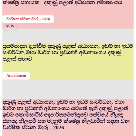
ක්ෂේත්‍ර සහායක - දකුණු පළාත් අධ්‍යාපන අමාත්‍යංශය
වාර්ෂක ස්ථාන මාරු - 2026
NEW
ප්‍රසම්පාදන දැන්වීම දකුණු පළාත් අධ්‍යාපන, ඉඩම් හා ඉඩම්
සංවර්ධන,මහා මාර්ග හා ප්‍රවෘත්ති අමාත්‍යාංශය දකුණු
පළාත් සභාව
Attachment
දකුණු පළාත් අධ්‍යාපන, ඉඩම් හා ඉඩම් සංවර්ධන, මහා
මාර්ග හා ප්‍රවෘත්ති අමාත්‍යංශය යටතේ ඇති දකුණු පළාත්
ඉඩම් කොමසාරිස් දෙපාර්තමේන්තුවේ සේවයේ නියුතු
ජනපද නිලදාරී සහ මැනුම් ක්ෂේත්‍ර නිලධාරීන් සඳහා වන
වාර්ෂික ස්ථාන මාරු - 2026