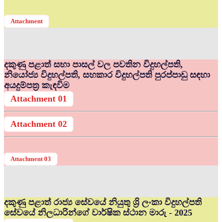
Attachment
දකුණු පළාත් සභා පාසල් වල පවතින විදුහල්පති,
නියෝජ්‍ය විදුහල්පති, සහකාර විදුහල්පති පුරප්පාඩු සඳහා
අයදුම්පත්‍ර කැඳවිම
Attachment 01
Attachment 02
Attachment 03
දකුණු පළාත් රාජ්‍ය සේවයේ නියුතු ශ්‍රි ලංකා විදුහල්පති
සේවයේ නිලධාරින්ගේ වාර්ෂික ස්ථාන මාරු - 2025