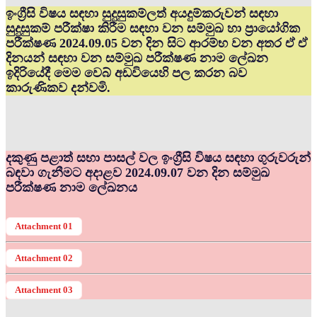
ඉංග්‍රීසි විෂය සඳහා සුදුසුකම්ලත් අයදුම්කරුවන් සඳහා
සුදුසුකම් පරීක්ෂා කිරීම සඳහා වන සම්මුඛ හා ප්‍රායෝගික
පරීක්ෂණ 2024.09.05 වන දින සිට ආරම්භ වන අතර ඒ ඒ
දිනයන් සඳහා වන සම්මුඛ පරීක්ෂණ නාම ලේඛන
ඉදිරියේදී මෙම වෙබ් අඩවියෙහි පල කරන බව
කාරුණිකව දන්වමි.
දකුණු පළාත් සභා පාසල් වල ඉංග්‍රීසි විෂය සඳහා ගුරුවරුන්
බඳවා ගැනීමට අදාළව 2024.09.07 වන දින සම්මුඛ
පරීක්ෂණ නාම ලේඛනය
Attachment 01
Attachment 02
Attachment 03