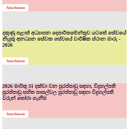
Attachment
දකුණු පළාත් අධ්‍යාපන දෙපාර්තමේන්තුව යටතේ සේවයේ
නියුතු අනධ්‍යන සේවක සේවයේ වාර්ෂික ස්ථාන මාරු -
2026
Attachment
2026 මාර්තු 31 දක්වා වන පුරප්පාඩු සඳහා, විදුහල්පති
පුරප්පාඩු සහිත පාසල්වල පුරප්පාඩු සඳහා විදුහල්පති
වරුන් තෝරා ගැනීම
Attachment