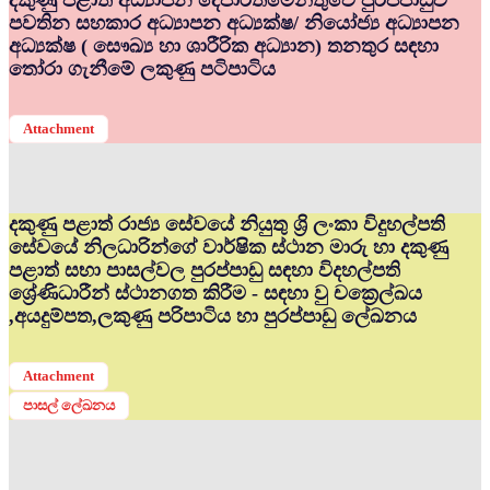
දකුණු පළාත් අධ්‍යාපන දෙපාර්තමේන්තුවේ පුරප්පාඩුව
පවතින සහකාර අධ්‍යාපන අධ්‍යක්ෂ/ නියෝජ්‍ය අධ්‍යාපන
අධ්‍යක්ෂ ( සෞඛ්‍ය හා ශාරීරික අධ්‍යාන) තනතුර සඳහා
තෝරා ගැනීමේ ලකුණු පටිපාටිය
Attachment
දකුණු පළාත් රාජ්‍ය සේවයේ නියුතු ශ්‍රි ලංකා විදුහල්පති
සේවයේ නිලධාරින්ගේ වාර්ෂික ස්ථාන මාරු හා දකුණු
පළාත් සභා පාසල්වල පුරප්පාඩු සඳහා විදහල්පති
ශ්‍රේණිධාරීන් ස්ථානගත කිරීම - සඳහා වු චක්‍රෙල්ඛය
,අයදුම්පත,ලකුණු පරිපාටිය හා පුරප්පාඩු ලේඛනය
Attachment
පාසල් ලේඛනය