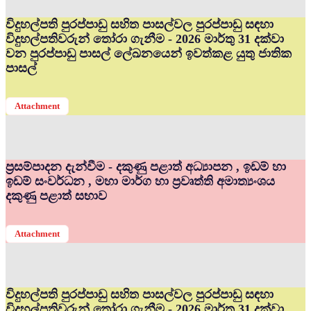
විදුහල්පති පුරප්පාඩු සහිත පාසල්වල පුරප්පාඩු සඳහා
විදුහල්පතිවරුන් තෝරා ගැනීම - 2026 මාර්තු 31 දක්වා
වන පුරප්පාඩු පාසල් ලේඛනයෙන් ඉවත්කළ යුතු ජාතික
පාසල්
Attachment
ප්‍රසම්පාදන දැන්වීම - දකුණු පළාත් අධ්‍යාපන , ඉඩම් හා
ඉඩම් සංවර්ධන , මහා මාර්ග හා ප්‍රවෘත්ති අමාත්‍යංශය
දකුණු පළාත් සභාව
Attachment
විදුහල්පති පුරප්පාඩු සහිත පාසල්වල පුරප්පාඩු සඳහා
විදුහල්පතිවරුන් තෝරා ගැනීම - 2026 මාර්තු 31 දක්වා