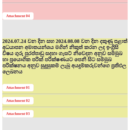
Attachment 04
2024.07.24 වන දින සහ 2024.08.08 වන දින දකුණු පළාත්
අධ‍යාපන අමාතයන්ශය මගින් නිකුත් කරන ලද ඉංග්‍රිසි
විෂය ගුරු පුරප්පාඩු සදහා ගැසට් නිවෙදන අනුව සම්මුඛ
හා ප්‍රයොගික පරික් පරික්ෂණයට පෙනි සිට සම්මුඛ
පරික්ෂනය අනුව සුදුසුකම් ලැබු අයදුම්කරුවන්ගෙ ප්‍රතිඵල
ලෙඛනය
Attachment 01
Attachment 02
Attachment 03