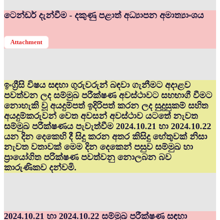
ටෙන්ඩර් දැන්වීම - දකුණු පළාත් අධ්‍යාපන අමාත්‍යාංශය
Attachment
ඉංග්‍රීසි විෂය සඳහා ගුරුවරුන් බඳවා ගැනීමට අදාළව
පවත්වන ලද සම්මුඛ පරීක්ෂණ අවස්ථාවට සහභාගී වීමට
නොහැකි වූ අයදුම්පත් ඉදිරිපත් කරන ලද සුදුසුකම් සහිත
අයදුම්කරුවන් වෙත අවසන් අවස්ථාව යටතේ නැවත
සම්මුඛ පරීක්ෂණය පැවැත්වීම 2024.10.21 හා 2024.10.22
යන දින දෙකෙහි දී සිදු කරන අතර කිසිදු හේතුවක් නිසා
නැවත වතාවක් මෙම දින දෙකෙන් පසුව සම්මුඛ හා
ප්‍රායෝගිත පරික්ෂණ පවත්වනු නොලබන බව
කාරුණිකව දන්වමි.
2024.10.21 හා 2024.10.22 සම්මුඛ පරීක්ෂණ සඳහා