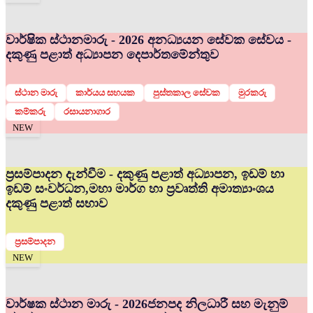
වාර්ෂික ස්ථානමාරු - 2026 අනධ්‍යයන සේවක සේවය -
දකුණු පළාත් අධ්‍යාපන දෙපාර්තමේන්තුව
ස්ථාන මාරු
කාර්යය සහයක
පුස්තකාල සේවක
මුරකරු
කම්කරු
රසායනාගාර
NEW
ප්‍රසම්පාදන දැන්වීම - දකුණු පළාත් අධ්‍යාපන, ඉඩම් හා
ඉඩම් සංවර්ධන,මහා මාර්ග හා ප්‍රවෘත්ති අමාත්‍යාංශය
දකුණු පළාත් සභාව
ප්‍රසම්පාදන
NEW
වාර්ෂක ස්ථාන මාරු - 2026
ජනපද නිලධාරී සහ මැනුම්