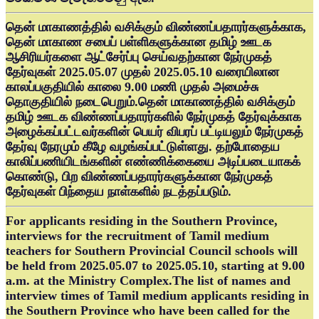
தென் மாகாணத்தில் வசிக்கும் விண்ணப்பதாரர்களுக்காக,
தென் மாகாண சபைப் பள்ளிகளுக்கான தமிழ் ஊடக
ஆசிரியர்களை ஆட்சேர்ப்பு செய்வதற்கான நேர்முகத்
தேர்வுகள் 2025.05.07 முதல் 2025.05.10 வரையிலான
காலப்பகுதியில் காலை 9.00 மணி முதல் அமைச்சு
தொகுதியில் நடைபெறும்.தென் மாகாணத்தில் வசிக்கும்
தமிழ் ஊடக விண்ணப்பதாரர்களில் நேர்முகத் தேர்வுக்காக
அழைக்கப்பட்டவர்களின் பெயர் விபரப் பட்டியலும் நேர்முகத்
தேர்வு நேரமும் கீழே வழங்கப்பட்டுள்ளது. தற்போதைய
காலிப்பணியிடங்களின் எண்ணிக்கையை அடிப்படையாகக்
கொண்டு, பிற விண்ணப்பதாரர்களுக்கான நேர்முகத்
தேர்வுகள் பிந்தைய நாள்களில் நடத்தப்படும்.
For applicants residing in the Southern Province,
interviews for the recruitment of Tamil medium
teachers for Southern Provincial Council schools will
be held from 2025.05.07 to 2025.05.10, starting at 9.00
a.m. at the Ministry Complex.The list of names and
interview times of Tamil medium applicants residing in
the Southern Province who have been called for the