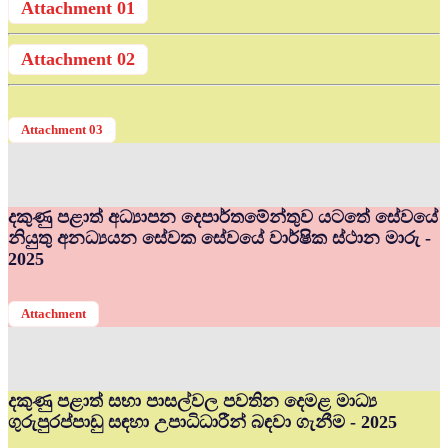
Attachment 01
Attachment 02
Attachment 03
දකුණු පළාත් අධ්‍යාපන දෙපාර්තමේන්තුව යටතේ සේවයේ
නියුතු අනධ්‍යයන සේවක සේවයේ වාර්ෂික ස්ථාන මාරු -
2025
Attachment
දකුණු පළාත් සභා පාසල්වල පවතින දෙමළ මාධ්‍ය
ගුරුපුරප්පාඩු සඳහා උපාධිධාරීන් බඳවා ගැනීම - 2025