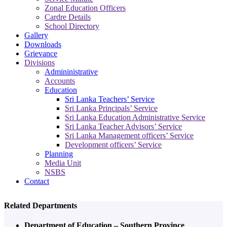
Zonal Education Officers
Cardre Details
School Directory
Gallery
Downloads
Grievance
Divisions
Admininistrative
Accounts
Education
Sri Lanka Teachers’ Service
Sri Lanka Principals’ Service
Sri Lanka Education Administrative Service
Sri Lanka Teacher Advisors’ Service
Sri Lanka Management officers’ Service
Development officers’ Service
Planning
Media Unit
NSBS
Contact
Related Departments
Department of Education – Southern Province