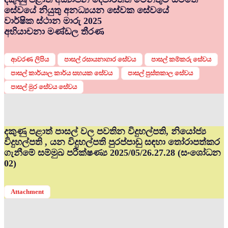
සේවයේ නියුතු අනධ්‍යයන සේවක සේවයේ
වාර්ෂික ස්ථාන මාරු 2025
අභියාචනා මණ්ඩල තීරණ
ආවරණ ලිපිය
පාසල් රසායනාගාර සේවය
පාසල් කම්කරු සේවය
පාසල් කාර්යාල කාර්ය සහයක සේවය
පාසල් පුස්තකාල සේවය
පාසල් මුර සේවය සේවය
දකුණු පළාත් පාසල් වල පවතින විදුහල්පති, නියෝජ්‍ය
විදුහල්පති , යන විදුහල්පති පුරප්පාඩු සඳහා තෝරාපත්කර
ගැනීමේ සම්මුඛ පරීක්ෂණ්‍ය 2025/05/26.27.28 (සංශෝධන
02)
Attachment