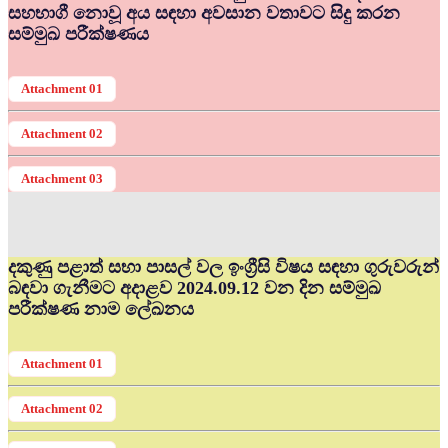
සහභාගී නොවූ අය සඳහා අවසාන වතාවට සිදු කරන
සම්මුඛ පරීක්ෂණය
Attachment 01
Attachment 02
Attachment 03
දකුණු පළාත් සභා පාසල් වල ඉංග්‍රීසි විෂය සඳහා ගුරුවරුන්
බඳවා ගැනීමට අදාළව 2024.09.12 වන දින සම්මුඛ
පරීක්ෂණ නාම ලේඛනය
Attachment 01
Attachment 02