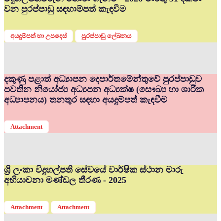
වන පුරප්පාඩු සඳහාම්පත් කැඳවීම
අයදුම්පත් හා උපදෙස්
පුරප්පාඩු ලේඛනය
දකුණු පළාත් අධ්‍යාපන දෙපාර්තමේන්තුවේ පුරප්පාඩුව
පවතින නියෝජ්‍ය අධ්‍යපන අධ්‍යක්ෂ (සෞඛ්‍ය හා ශාරික
අධ්‍යාපනය) තනතුර සඳහා අයදුම්පත් කැඳවීම
Attachment
ශ්‍රි ලංකා විදුහල්පති සේවයේ වාර්ෂික ස්ථාන මාරු
අභියාචනා මණ්ඩල තීරණ - 2025
Attachment
Attachment