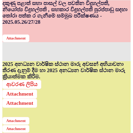
දකුණු පළාත් සභා පාසල් වල පවතින විදුහල්පති,
නියෝජ්‍ය විදුහල්පති , සහකාර විදුහල්පති පුරප්පාඩු සඳහා
තෝරා පත්ක ර ගැනීමේ සම්මුඛ පරීක්ෂණය -
2025.05.26/27/28
Attachment
2025 අනධ්‍යන වාර්ෂික ස්ථාන මාරු අවසන් අභියාචනා
තීරණ දැනුම් දීම හා 2025 අනධ්‍යන වාර්ෂික ස්ථාන මාරු
ක්‍රියාත්මක කිරිම.
ආවරණ ලිපිය
Attachment
Attachment
Attachment
Attachment