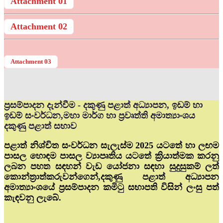
Attachment 01
Attachment 02
Attachment 03
ප්‍රසම්පාදන දැන්වීම - දකුණු පළාත් අධ්‍යාපන, ඉඩම් හා
ඉඩම් සංවර්ධන,මහා මාර්ග හා ප්‍රවෘත්ති අමාත්‍යාංශය
දකුණු පළාත් සභාව
පළාත් නිශ්චිත සංවර්ධන සැලැස්ම 2025 යටතේ හා ලඟම
පාසල හොඳම පාසල ව්‍යාපෘතිය යටතේ ක්‍රියාත්මක කරනු
ලබන පහත සඳහන් වැඩ යෝජනා සඳහා සුදුසුකම් ලත්
කොන්ත්‍රාත්කරුවන්ගෙන්,දකුණු පළාත් අධ්‍යාපන
අමාත්‍යාංශයේ ප්‍රසම්පාදන කමිටු සභාපති විසින් ලංසු පත්
කැඳවනු ලැබේ.