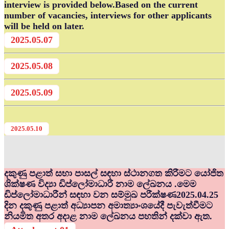
interview is provided below.Based on the current
number of vacancies, interviews for other applicants
will be held on later.
2025.05.07
2025.05.08
2025.05.09
2025.05.10
දකුණු පළාත් සභා පාසල් සඳහා ස්ථානගත කිරීමට යෝජිත
ශික්ෂණ විද්‍යා ඩිප්ලෝමාධාරී නාම ලේඛනය .මෙම
ඩිප්ලෝමාධාරීන් සඳහා වන සම්මුඛ පරීක්ෂණ2025.04.25
දින දකුණු පළාත් අධ්‍යාපන අමාත්‍යාංශයේදී පැවැත්වීමට
නියමිත අතර අදාළ නාම ලේඛනය පහතින් දක්වා ඇත.