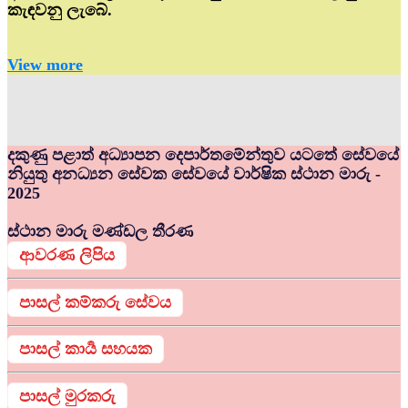
කැඳවනු ලැබේ.
View more
දකුණු පළාත් අධ්‍යාපන දෙපාර්තමේන්තුව යටතේ සේවයේ
නියුතු අනධ්‍යන සේවක සේවයේ වාර්ෂික ස්ථාන මාරු -
2025
ස්ථාන මාරු මණ්ඩල තීරණ
ආවරණ ලිපිය
පාසල් කම්කරු සේවය
පාසල් කාර්‍ය සහයක
පාසල් මුරකරු