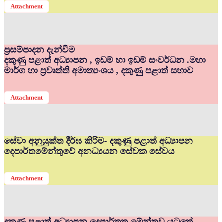
Attachment
ප්‍රසම්පාදන දැන්වීම
දකුණු පළාත් අධ්‍යාපන , ඉඩම් හා ඉඩම් සංවර්ධන .මහා
මාර්ග හා ප්‍රවෘත්ති අමාත්‍යංශය , දකුණු පළාත් සභාව
Attachment
සේවා අනුයුක්ත දීර්ඝ කිරිම- දකුණු පළාත් අධ්‍යාපන
දෙපාර්තමේන්තුවේ අනධ්‍යයන සේවක සේවය
Attachment
දකුණු පළාත් අධ්‍යාපන දෙපාර්තත මේන්තුව යටතේ