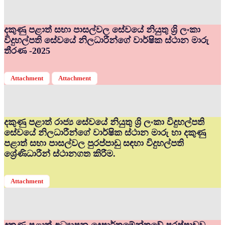
දකුණු පළාත් සභා පාසල්වල සේවයේ නියුතු ශ්‍රි ලංකා
විදුහල්පති සේවයේ නිලධාරීන්ගේ වාර්ෂික ස්ථාන මාරු
තීරණ -2025
Attachment
Attachment
දකුණු පළාත් රාජ්‍ය සේවයේ නියුතු ශ්‍රි ලංකා විදුහල්පති
සේවයේ නිලධාරීන්ගේ වාර්ෂික ස්ථාන මාරු හා දකුණු
පළාත් සභා පාසල්වල පුරප්පාඩු සඳහා විදුහල්පති
ශ්‍රේණිධාරීන් ස්ථානගත කිරීම.
Attachment