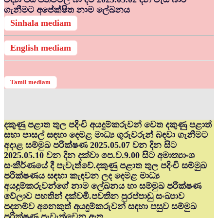
ගැනීමට අපේක්ෂිත නාම ලේඛනය
Sinhala mediam
English mediam
Tamil mediam
දකුණු පළාත තුල පදිංචි අයදුම්කරුවන් වෙත දකුණු පළාත්
සභා පාසල් සඳහා දෙමළ මාධ්‍ය ගුරුවරුන් බඳවා ගැනීමට
අදාළ සම්මුඛ පරීක්ෂණ 2025.05.07 වන දින සිට
2025.05.10 වන දින දක්වා පෙ.ව.9.00 සිට අමාත්‍යාංශ
සංකීර්ණයේ දී පැවැත්වේ.දකුණු පළාත තුල පදිංචි සම්මුඛ
පරීක්ෂණය සඳහා කැඳවන ලද දෙමළ මාධ්‍ය
අයදුම්කරුවන්ගේ නාම ලේඛනය හා සම්මුඛ පරීක්ෂණ
වේලාව පහතින් දක්වමි.පවතින පුරප්පාඩු සංඛ්‍යාව
පදනම්ව අනෙකුත් අයඳුම්කරුවන් සඳහා පසුව සම්මුඛ
පරීක්ෂණ පැවැත්වෙනු ඇත.