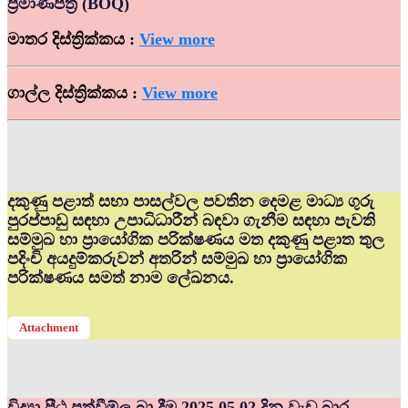
ප්‍රමාණපත්‍ර (BOQ)
මාතර දිස්ත්‍රික්කය :
View more
ගාල්ල දිස්ත්‍රික්කය :
View more
දකුණු පළාත් සභා පාසල්වල පවතින දෙමළ මාධ්‍ය ගුරු
පුරප්පාඩු සඳහා උපාධිධාරීන් බඳවා ගැනීම සඳහා පැවති
සම්මුඛ හා ප්‍රායෝගික පරික්ෂණය මත දකුණු පළාත තුල
පදිංචි අයදුම්කරුවන් අතරින් සම්මුඛ හා ප්‍රායෝගික
පරික්ෂණය සමත් නාම ලේඛනය.
Attachment
විද්‍යා පීඨ පත්වීම්ල බා දීම 2025.05.02 දින වැඩ බාර