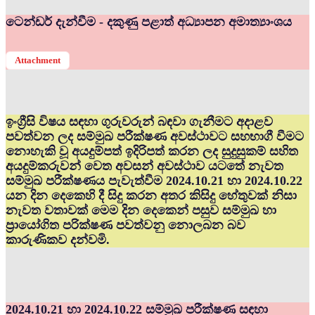
ටෙන්ඩර් දැන්වීම - දකුණු පළාත් අධ්‍යාපන අමාත්‍යාංශය
Attachment
ඉංග්‍රීසි විෂය සඳහා ගුරුවරුන් බඳවා ගැනීමට අදාළව
පවත්වන ලද සම්මුඛ පරීක්ෂණ අවස්ථාවට සහභාගී වීමට
නොහැකි වූ අයදුම්පත් ඉදිරිපත් කරන ලද සුදුසුකම් සහිත
අයදුම්කරුවන් වෙත අවසන් අවස්ථාව යටතේ නැවත
සම්මුඛ පරීක්ෂණය පැවැත්වීම 2024.10.21 හා 2024.10.22
යන දින දෙකෙහි දී සිදු කරන අතර කිසිදු හේතුවක් නිසා
නැවත වතාවක් මෙම දින දෙකෙන් පසුව සම්මුඛ හා
ප්‍රායෝගිත පරික්ෂණ පවත්වනු නොලබන බව
කාරුණිකව දන්වමි.
2024.10.21 හා 2024.10.22 සම්මුඛ පරීක්ෂණ සඳහා