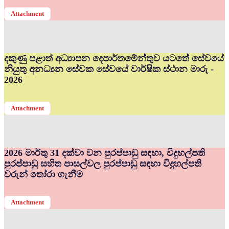
Attachment
දකුණු පළාත් අධ්‍යාපන දෙපාර්තමේන්තුව යටතේ සේවයේ
නියුතු අනධ්‍යන සේවක සේවයේ වාර්ෂික ස්ථාන මාරු -
2026
Attachment
2026 මාර්තු 31 දක්වා වන පුරප්පාඩු සඳහා, විදුහල්පති
පුරප්පාඩු සහිත පාසල්වල පුරප්පාඩු සඳහා විදුහල්පති
වරුන් තෝරා ගැනීම
Attachment