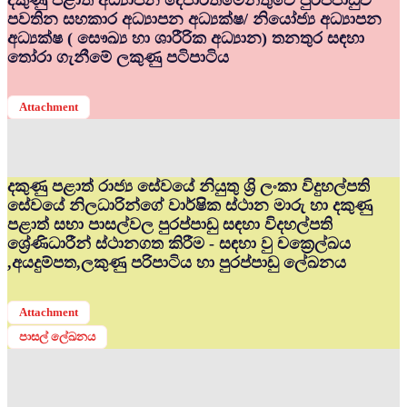
දකුණු පළාත් අධ්‍යාපන දෙපාර්තමේන්තුවේ පුරප්පාඩුව
පවතින සහකාර අධ්‍යාපන අධ්‍යක්ෂ/ නියෝජ්‍ය අධ්‍යාපන
අධ්‍යක්ෂ ( සෞඛ්‍ය හා ශාරීරික අධ්‍යාන) තනතුර සඳහා
තෝරා ගැනීමේ ලකුණු පටිපාටිය
Attachment
දකුණු පළාත් රාජ්‍ය සේවයේ නියුතු ශ්‍රි ලංකා විදුහල්පති
සේවයේ නිලධාරින්ගේ වාර්ෂික ස්ථාන මාරු හා දකුණු
පළාත් සභා පාසල්වල පුරප්පාඩු සඳහා විදහල්පති
ශ්‍රේණිධාරීන් ස්ථානගත කිරීම - සඳහා වු චක්‍රෙල්ඛය
,අයදුම්පත,ලකුණු පරිපාටිය හා පුරප්පාඩු ලේඛනය
Attachment
පාසල් ලේඛනය