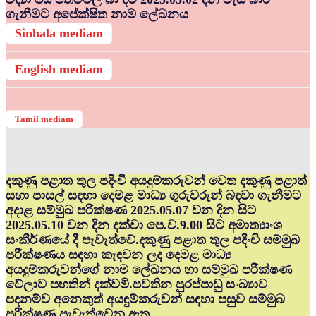
ගැනීමට අපේක්ෂිත නාම ලේඛනය
Sinhala mediam
English mediam
Tamil mediam
දකුණු පළාත තුල පදිංචි අයදුම්කරුවන් වෙත දකුණු පළාත්
සභා පාසල් සඳහා දෙමළ මාධ්‍ය ගුරුවරුන් බඳවා ගැනීමට
අදාළ සම්මුඛ පරීක්ෂණ 2025.05.07 වන දින සිට
2025.05.10 වන දින දක්වා පෙ.ව.9.00 සිට අමාත්‍යාංශ
සංකීර්ණයේ දී පැවැත්වේ.දකුණු පළාත තුල පදිංචි සම්මුඛ
පරීක්ෂණය සඳහා කැඳවන ලද දෙමළ මාධ්‍ය
අයදුම්කරුවන්ගේ නාම ලේඛනය හා සම්මුඛ පරීක්ෂණ
වේලාව පහතින් දක්වමි.පවතින පුරප්පාඩු සංඛ්‍යාව
පදනම්ව අනෙකුත් අයඳුම්කරුවන් සඳහා පසුව සම්මුඛ
පරීක්ෂණ පැවැත්වෙනු ඇත.