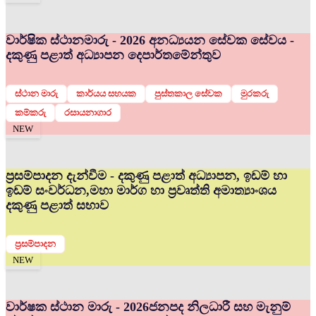
වාර්ෂික ස්ථානමාරු - 2026 අනධ්‍යයන සේවක සේවය -
දකුණු පළාත් අධ්‍යාපන දෙපාර්තමේන්තුව
ස්ථාන මාරු
කාර්යය සහයක
පුස්තකාල සේවක
මුරකරු
කම්කරු
රසායනාගාර
NEW
ප්‍රසම්පාදන දැන්වීම - දකුණු පළාත් අධ්‍යාපන, ඉඩම් හා
ඉඩම් සංවර්ධන,මහා මාර්ග හා ප්‍රවෘත්ති අමාත්‍යාංශය
දකුණු පළාත් සභාව
ප්‍රසම්පාදන
NEW
වාර්ෂක ස්ථාන මාරු - 2026
ජනපද නිලධාරී සහ මැනුම්