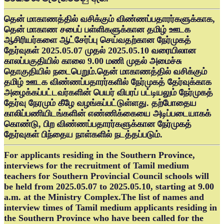
தென் மாகாணத்தில் வசிக்கும் விண்ணப்பதாரர்களுக்காக,
தென் மாகாண சபைப் பள்ளிகளுக்கான தமிழ் ஊடக
ஆசிரியர்களை ஆட்சேர்ப்பு செய்வதற்கான நேர்முகத்
தேர்வுகள் 2025.05.07 முதல் 2025.05.10 வரையிலான
காலப்பகுதியில் காலை 9.00 மணி முதல் அமைச்சு
தொகுதியில் நடைபெறும்.தென் மாகாணத்தில் வசிக்கும்
தமிழ் ஊடக விண்ணப்பதாரர்களில் நேர்முகத் தேர்வுக்காக
அழைக்கப்பட்டவர்களின் பெயர் விபரப் பட்டியலும் நேர்முகத்
தேர்வு நேரமும் கீழே வழங்கப்பட்டுள்ளது. தற்போதைய
காலிப்பணியிடங்களின் எண்ணிக்கையை அடிப்படையாகக்
கொண்டு, பிற விண்ணப்பதாரர்களுக்கான நேர்முகத்
தேர்வுகள் பிந்தைய நாள்களில் நடத்தப்படும்.
For applicants residing in the Southern Province,
interviews for the recruitment of Tamil medium
teachers for Southern Provincial Council schools will
be held from 2025.05.07 to 2025.05.10, starting at 9.00
a.m. at the Ministry Complex.The list of names and
interview times of Tamil medium applicants residing in
the Southern Province who have been called for the