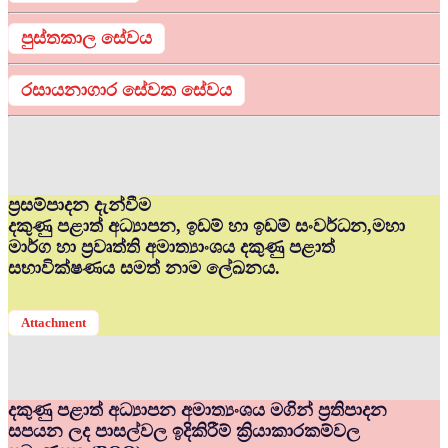
පුස්තකාල සේවය
රසායනාගාර සේවක සේවය
ප්‍රසම්පාදන දැන්වීම
දකුණු පළාත් අධ්‍යාපන, ඉඩම් හා ඉඩම් සංවර්ධන,මහා
මාර්ග හා ප්‍රවෘත්ති අමාත්‍යාංශය දකුණු පළාත්
සභාවික්ෂණය සමත් නාම ලේඛනය.
Attachment
දකුණු පළාත් අධ්‍යාපන අමාත්‍යංශය මගින් ප්‍රතිපාදන
සපයන ලද පාසල්වල ඉදිකිරීම් ක්‍රියාකාරකම්වල