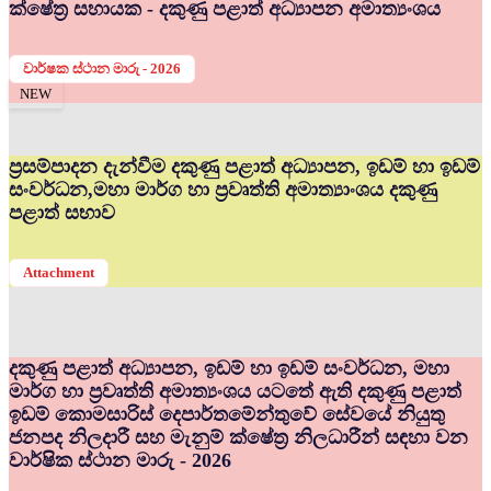
ක්ෂේත්‍ර සහායක - දකුණු පළාත් අධ්‍යාපන අමාත්‍යංශය
වාර්ෂක ස්ථාන මාරු - 2026
NEW
ප්‍රසම්පාදන දැන්වීම දකුණු පළාත් අධ්‍යාපන, ඉඩම් හා ඉඩම්
සංවර්ධන,මහා මාර්ග හා ප්‍රවෘත්ති අමාත්‍යාංශය දකුණු
පළාත් සභාව
Attachment
දකුණු පළාත් අධ්‍යාපන, ඉඩම් හා ඉඩම් සංවර්ධන, මහා
මාර්ග හා ප්‍රවෘත්ති අමාත්‍යංශය යටතේ ඇති දකුණු පළාත්
ඉඩම් කොමසාරිස් දෙපාර්තමේන්තුවේ සේවයේ නියුතු
ජනපද නිලදාරී සහ මැනුම් ක්ෂේත්‍ර නිලධාරීන් සඳහා වන
වාර්ෂික ස්ථාන මාරු - 2026