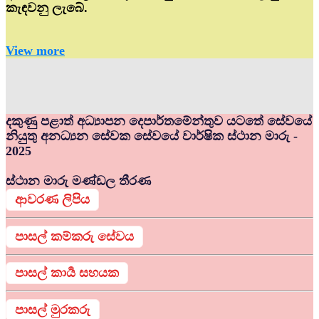
කැඳවනු ලැබේ.
View more
දකුණු පළාත් අධ්‍යාපන දෙපාර්තමේන්තුව යටතේ සේවයේ
නියුතු අනධ්‍යන සේවක සේවයේ වාර්ෂික ස්ථාන මාරු -
2025
ස්ථාන මාරු මණ්ඩල තීරණ
ආවරණ ලිපිය
පාසල් කම්කරු සේවය
පාසල් කාර්‍ය සහයක
පාසල් මුරකරු