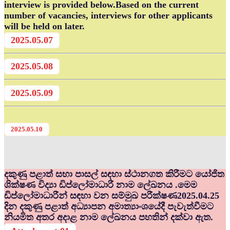
interview is provided below.Based on the current
number of vacancies, interviews for other applicants
will be held on later.
2025.05.07
2025.05.08
2025.05.09
2025.05.10
දකුණු පළාත් සභා පාසල් සඳහා ස්ථානගත කිරීමට යෝජිත
ශික්ෂණ විද්‍යා ඩිප්ලෝමාධාරී නාම ලේඛනය .මෙම
ඩිප්ලෝමාධාරීන් සඳහා වන සම්මුඛ පරීක්ෂණ2025.04.25
දින දකුණු පළාත් අධ්‍යාපන අමාත්‍යාංශයේදී පැවැත්වීමට
නියමිත අතර අදාළ නාම ලේඛනය පහතින් දක්වා ඇත.