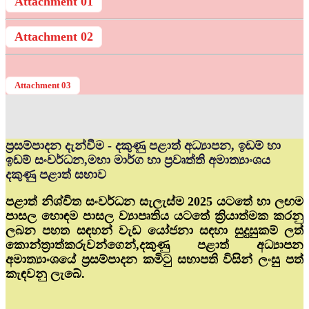
Attachment 01
Attachment 02
Attachment 03
ප්‍රසම්පාදන දැන්වීම - දකුණු පළාත් අධ්‍යාපන, ඉඩම් හා
ඉඩම් සංවර්ධන,මහා මාර්ග හා ප්‍රවෘත්ති අමාත්‍යාංශය
දකුණු පළාත් සභාව
පළාත් නිශ්චිත සංවර්ධන සැලැස්ම 2025 යටතේ හා ලඟම
පාසල හොඳම පාසල ව්‍යාපෘතිය යටතේ ක්‍රියාත්මක කරනු
ලබන පහත සඳහන් වැඩ යෝජනා සඳහා සුදුසුකම් ලත්
කොන්ත්‍රාත්කරුවන්ගෙන්,දකුණු පළාත් අධ්‍යාපන
අමාත්‍යාංශයේ ප්‍රසම්පාදන කමිටු සභාපති විසින් ලංසු පත්
කැඳවනු ලැබේ.