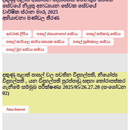
සේවයේ නියුතු අනධ්‍යයන සේවක සේවයේ
වාර්ෂික ස්ථාන මාරු 2025
අභියාචනා මණ්ඩල තීරණ
ආවරණ ලිපිය
පාසල් රසායනාගාර සේවය
පාසල් කම්කරු සේවය
පාසල් කාර්යාල කාර්ය සහයක සේවය
පාසල් පුස්තකාල සේවය
පාසල් මුර සේවය සේවය
දකුණු පළාත් පාසල් වල පවතින විදුහල්පති, නියෝජ්‍ය
විදුහල්පති , යන විදුහල්පති පුරප්පාඩු සඳහා තෝරාපත්කර
ගැනීමේ සම්මුඛ පරීක්ෂණ්‍ය 2025/05/26.27.28 (සංශෝධන
02)
Attachment