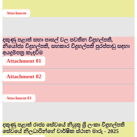
Attachment
දකුණු පළාත් සභා පාසල් වල පවතින විදුහල්පති,
නියෝජ්‍ය විදුහල්පති, සහකාර විදුහල්පති පුරප්පාඩු සඳහා
අයදුම්පත්‍ර කැඳවිම
Attachment 01
Attachment 02
Attachment 03
දකුණු පළාත් රාජ්‍ය සේවයේ නියුතු ශ්‍රි ලංකා විදුහල්පති
සේවයේ නිලධාරින්ගේ වාර්ෂික ස්ථාන මාරු - 2025