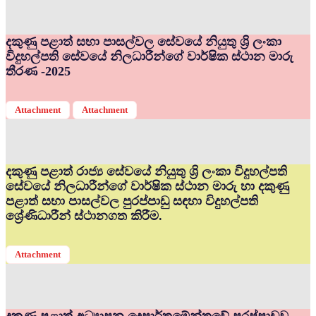
දකුණු පළාත් සභා පාසල්වල සේවයේ නියුතු ශ්‍රි ලංකා
විදුහල්පති සේවයේ නිලධාරීන්ගේ වාර්ෂික ස්ථාන මාරු
තීරණ -2025
Attachment
Attachment
දකුණු පළාත් රාජ්‍ය සේවයේ නියුතු ශ්‍රි ලංකා විදුහල්පති
සේවයේ නිලධාරීන්ගේ වාර්ෂික ස්ථාන මාරු හා දකුණු
පළාත් සභා පාසල්වල පුරප්පාඩු සඳහා විදුහල්පති
ශ්‍රේණිධාරීන් ස්ථානගත කිරීම.
Attachment