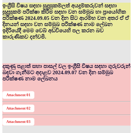
ඉංග්‍රීසි විෂය සඳහා සුදුසුකම්ලත් අයදුම්කරුවන් සඳහා
සුදුසුකම් පරීක්ෂා කිරීම සඳහා වන සම්මුඛ හා ප්‍රායෝගික
පරීක්ෂණ 2024.09.05 වන දින සිට ආරම්භ වන අතර ඒ ඒ
දිනයන් සඳහා වන සම්මුඛ පරීක්ෂණ නාම ලේඛන
ඉදිරියේදී මෙම වෙබ් අඩවියෙහි පල කරන බව
කාරුණිකව දන්වමි.
දකුණු පළාත් සභා පාසල් වල ඉංග්‍රීසි විෂය සඳහා ගුරුවරුන්
බඳවා ගැනීමට අදාළව 2024.09.07 වන දින සම්මුඛ
පරීක්ෂණ නාම ලේඛනය
Attachment 01
Attachment 02
Attachment 03