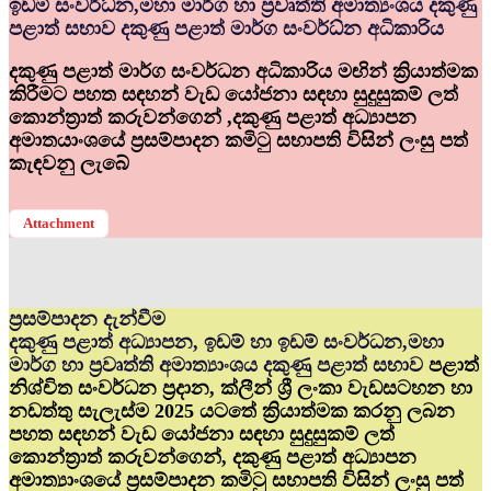
ඉඩම් සංවර්ධ්‍න,මහා මාර්ග හා ප්‍රවෘත්ති අමාත්‍යංශය දකුණු
පළාත් සභාව දකුණු පළාත් මාර්ග සංවර්ධ්‍න අධිකාරිය
දකුණු පළාත් මාර්ග සංවර්ධන අධිකාරිය මඟින් ක්‍රියාත්මක
කිරීමට පහත සඳහන් වැඩ යෝජනා සඳහා සුදුසුකම් ලත්
කොන්ත්‍රාත් කරුවන්ගෙන් ,දකුණු පළාත් අධ්‍යාපන
අමාතයාංශයේ ප්‍රසම්පාදන කමිටු සභාපති විසින් ලංසු පත්
කැඳවනු ලැබේ
Attachment
ප්‍රසම්පාදන දැන්වීම
දකුණු පළාත් අධ්‍යාපන, ඉඩම් හා ඉඩම් සංවර්ධන,මහා
මාර්ග හා ප්‍රවෘත්ති අමාත්‍යාංශය දකුණු පළාත් සභාව
පළාත්
නිශ්චිත සංවර්ධන ප්‍රදාන, ක්ලීන් ශ්‍රී ලංකා වැඩසටහන හා
නඩත්තු සැලැස්ම 2025 යටතේ ක්‍රියාත්මක කරනු ලබන
පහත සඳහන් වැඩ යෝජනා සඳහා සුදුසුකම් ලත්
කොන්ත්‍රාත් කරුවන්ගෙන්, දකුණු පළාත් අධ්‍යාපන
අමාත්‍යාංශයේ ප්‍රසම්පාදන කමිටු සභාපති විසින් ලංසු පත්