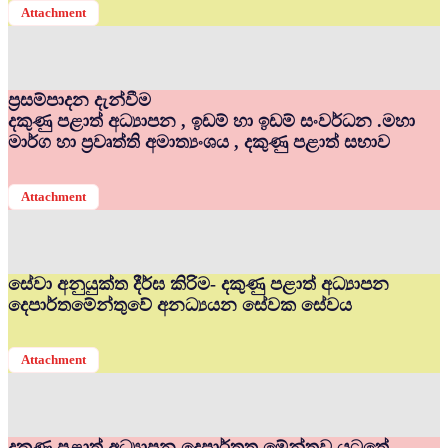
Attachment
ප්‍රසම්පාදන දැන්වීම
දකුණු පළාත් අධ්‍යාපන , ඉඩම් හා ඉඩම් සංවර්ධන .මහා
මාර්ග හා ප්‍රවෘත්ති අමාත්‍යංශය , දකුණු පළාත් සභාව
Attachment
සේවා අනුයුක්ත දීර්ඝ කිරිම- දකුණු පළාත් අධ්‍යාපන
දෙපාර්තමේන්තුවේ අනධ්‍යයන සේවක සේවය
Attachment
දකුණු පළාත් අධ්‍යාපන දෙපාර්තත මේන්තුව යටතේ