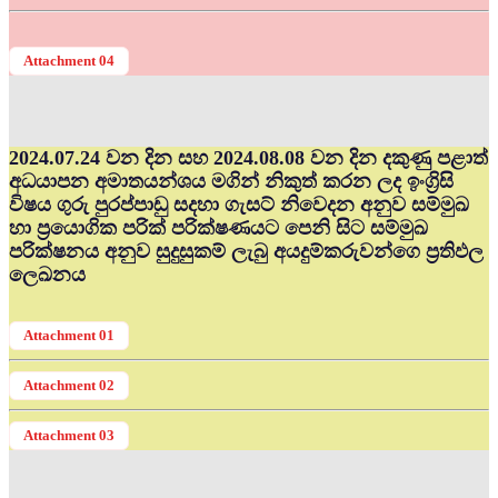
Attachment 04
2024.07.24 වන දින සහ 2024.08.08 වන දින දකුණු පළාත්
අධ‍යාපන අමාතයන්ශය මගින් නිකුත් කරන ලද ඉංග්‍රිසි
විෂය ගුරු පුරප්පාඩු සදහා ගැසට් නිවෙදන අනුව සම්මුඛ
හා ප්‍රයොගික පරික් පරික්ෂණයට පෙනි සිට සම්මුඛ
පරික්ෂනය අනුව සුදුසුකම් ලැබු අයදුම්කරුවන්ගෙ ප්‍රතිඵල
ලෙඛනය
Attachment 01
Attachment 02
Attachment 03