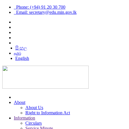
Phone: (+94) 91 20 30 700
Email: secretary@edu.min.gov.lk
සිංහල
தமிழ்
English
About
About Us
Right to Information Act
Information
Circulars
Service Minute