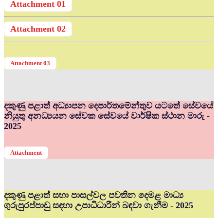
Attachment 01
Attachment 02
Attachment 03
දකුණු පළාත් අධ්‍යාපන දෙපාර්තමේන්තුව යටතේ සේවයේ
නියුතු අනධ්‍යයන සේවක සේවයේ වාර්ෂික ස්ථාන මාරු -
2025
Attachment
දකුණු පළාත් සභා පාසල්වල පවතින දෙමළ මාධ්‍ය
ගුරුපුරප්පාඩු සඳහා උපාධිධාරීන් බඳවා ගැනීම - 2025