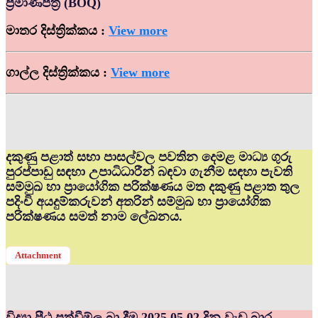
ප්‍රමාණපත්‍ර (BOQ)
මාතර දිස්ත්‍රික්කය :
View more
ගාල්ල දිස්ත්‍රික්කය :
View more
දකුණු පළාත් සභා පාසල්වල පවතින දෙමළ මාධ්‍ය ගුරු
පුරප්පාඩු සඳහා උපාධිධාරීන් බඳවා ගැනීම සඳහා පැවති
සම්මුඛ හා ප්‍රායෝගික පරික්ෂණය මත දකුණු පළාත තුල
පදිංචි අයදුම්කරුවන් අතරින් සම්මුඛ හා ප්‍රායෝගික
පරික්ෂණය සමත් නාම ලේඛනය.
Attachment
විද්‍යා පීඨ පත්වීම්ල බා දීම 2025.05.02 දින වැඩ බාර