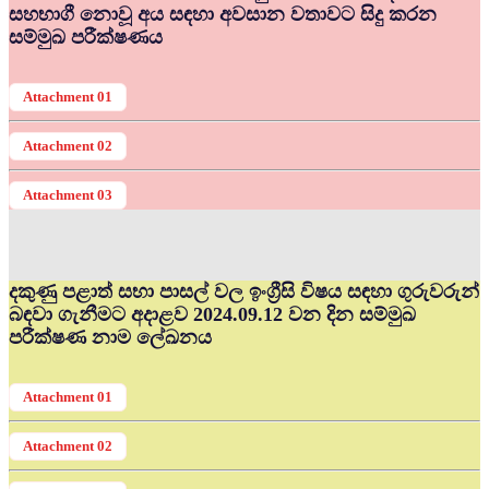
සහභාගී නොවූ අය සඳහා අවසාන වතාවට සිදු කරන
සම්මුඛ පරීක්ෂණය
Attachment 01
Attachment 02
Attachment 03
දකුණු පළාත් සභා පාසල් වල ඉංග්‍රීසි විෂය සඳහා ගුරුවරුන්
බඳවා ගැනීමට අදාළව 2024.09.12 වන දින සම්මුඛ
පරීක්ෂණ නාම ලේඛනය
Attachment 01
Attachment 02