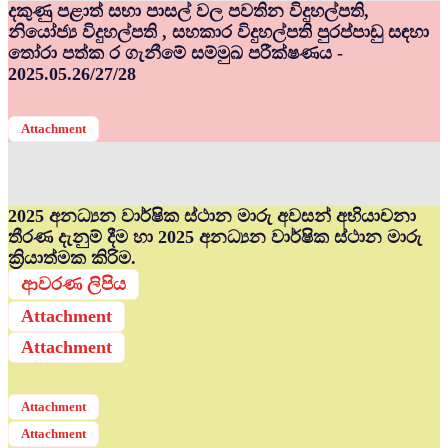
දකුණු පළාත් සභා පාසල් වල පවතින විදුහල්පති,
නියෝජ්‍ය විදුහල්පති , සහකාර විදුහල්පති පුරප්පාඩු සඳහා
තෝරා පත්ක ර ගැනීමේ සම්මුඛ පරීක්ෂණය -
2025.05.26/27/28
Attachment
2025 අනධ්‍යන වාර්ෂික ස්ථාන මාරු අවසන් අභියාචනා
තීරණ දැනුම් දීම හා 2025 අනධ්‍යන වාර්ෂික ස්ථාන මාරු
ක්‍රියාත්මක කිරිම.
ආවරණ ලිපිය
Attachment
Attachment
Attachment
Attachment