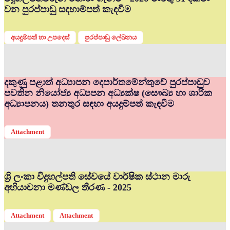
වන පුරප්පාඩු සඳහාම්පත් කැඳවීම
අයදුම්පත් හා උපදෙස්
පුරප්පාඩු ලේඛනය
දකුණු පළාත් අධ්‍යාපන දෙපාර්තමේන්තුවේ පුරප්පාඩුව
පවතින නියෝජ්‍ය අධ්‍යපන අධ්‍යක්ෂ (සෞඛ්‍ය හා ශාරික
අධ්‍යාපනය) තනතුර සඳහා අයදුම්පත් කැඳවීම
Attachment
ශ්‍රි ලංකා විදුහල්පති සේවයේ වාර්ෂික ස්ථාන මාරු
අභියාචනා මණ්ඩල තීරණ - 2025
Attachment
Attachment