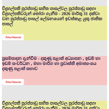
විදුහල්පති පුරප්පාඩු සහිත පාසල්වල පුරප්පාඩු සඳහා
විදුහල්පතිවරුන් තෝරා ගැනීම - 2026 මාර්තු 31 දක්වා
වන පුරප්පාඩු පාසල් ලේඛනයෙන් ඉවත්කළ යුතු ජාතික
පාසල්
Attachment
ප්‍රසම්පාදන දැන්වීම - දකුණු පළාත් අධ්‍යාපන , ඉඩම් හා
ඉඩම් සංවර්ධන , මහා මාර්ග හා ප්‍රවෘත්ති අමාත්‍යංශය
දකුණු පළාත් සභාව
Attachment
විදුහල්පති පුරප්පාඩු සහිත පාසල්වල පුරප්පාඩු සඳහා
විදුහල්පතිවරුන් තෝරා ගැනීම - 2026 මාර්තු 31 දක්වා