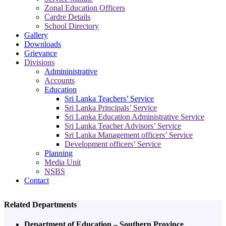
Zonal Education Officers
Cardre Details
School Directory
Gallery
Downloads
Grievance
Divisions
Admininistrative
Accounts
Education
Sri Lanka Teachers’ Service
Sri Lanka Principals’ Service
Sri Lanka Education Administrative Service
Sri Lanka Teacher Advisors’ Service
Sri Lanka Management officers’ Service
Development officers’ Service
Planning
Media Unit
NSBS
Contact
Related Departments
Department of Education – Southern Province