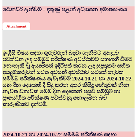
ටෙන්ඩර් දැන්වීම - දකුණු පළාත් අධ්‍යාපන අමාත්‍යාංශය
Attachment
ඉංග්‍රීසි විෂය සඳහා ගුරුවරුන් බඳවා ගැනීමට අදාළව
පවත්වන ලද සම්මුඛ පරීක්ෂණ අවස්ථාවට සහභාගී වීමට
නොහැකි වූ අයදුම්පත් ඉදිරිපත් කරන ලද සුදුසුකම් සහිත
අයදුම්කරුවන් වෙත අවසන් අවස්ථාව යටතේ නැවත
සම්මුඛ පරීක්ෂණය පැවැත්වීම 2024.10.21 හා 2024.10.22
යන දින දෙකෙහි දී සිදු කරන අතර කිසිදු හේතුවක් නිසා
නැවත වතාවක් මෙම දින දෙකෙන් පසුව සම්මුඛ හා
ප්‍රායෝගිත පරික්ෂණ පවත්වනු නොලබන බව
කාරුණිකව දන්වමි.
2024.10.21 හා 2024.10.22 සම්මුඛ පරීක්ෂණ සඳහා