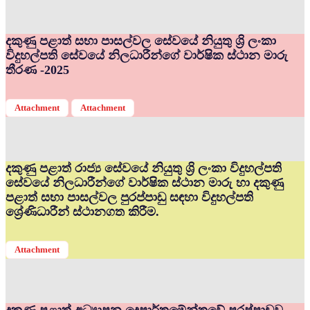
දකුණු පළාත් සභා පාසල්වල සේවයේ නියුතු ශ්‍රි ලංකා
විදුහල්පති සේවයේ නිලධාරීන්ගේ වාර්ෂික ස්ථාන මාරු
තීරණ -2025
Attachment
Attachment
දකුණු පළාත් රාජ්‍ය සේවයේ නියුතු ශ්‍රි ලංකා විදුහල්පති
සේවයේ නිලධාරීන්ගේ වාර්ෂික ස්ථාන මාරු හා දකුණු
පළාත් සභා පාසල්වල පුරප්පාඩු සඳහා විදුහල්පති
ශ්‍රේණිධාරීන් ස්ථානගත කිරීම.
Attachment