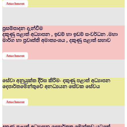
Attachment
ප්‍රසම්පාදන දැන්වීම
දකුණු පළාත් අධ්‍යාපන , ඉඩම් හා ඉඩම් සංවර්ධන .මහා
මාර්ග හා ප්‍රවෘත්ති අමාත්‍යංශය , දකුණු පළාත් සභාව
Attachment
සේවා අනුයුක්ත දීර්ඝ කිරිම- දකුණු පළාත් අධ්‍යාපන
දෙපාර්තමේන්තුවේ අනධ්‍යයන සේවක සේවය
Attachment
දකුණු පළාත් අධ්‍යාපන දෙපාර්තත මේන්තුව යටතේ