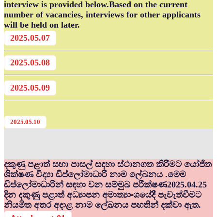
interview is provided below.Based on the current
number of vacancies, interviews for other applicants
will be held on later.
2025.05.07
2025.05.08
2025.05.09
2025.05.10
දකුණු පළාත් සභා පාසල් සඳහා ස්ථානගත කිරීමට යෝජිත
ශික්ෂණ විද්‍යා ඩිප්ලෝමාධාරී නාම ලේඛනය .මෙම
ඩිප්ලෝමාධාරීන් සඳහා වන සම්මුඛ පරීක්ෂණ2025.04.25
දින දකුණු පළාත් අධ්‍යාපන අමාත්‍යාංශයේදී පැවැත්වීමට
නියමිත අතර අදාළ නාම ලේඛනය පහතින් දක්වා ඇත.