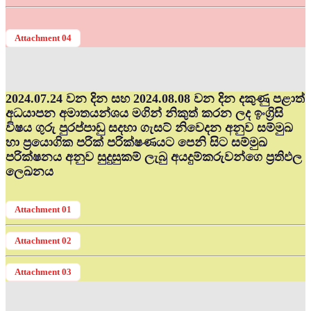
Attachment 04
2024.07.24 වන දින සහ 2024.08.08 වන දින දකුණු පළාත්
අධ‍යාපන අමාතයන්ශය මගින් නිකුත් කරන ලද ඉංග්‍රිසි
විෂය ගුරු පුරප්පාඩු සදහා ගැසට් නිවෙදන අනුව සම්මුඛ
හා ප්‍රයොගික පරික් පරික්ෂණයට පෙනි සිට සම්මුඛ
පරික්ෂනය අනුව සුදුසුකම් ලැබු අයදුම්කරුවන්ගෙ ප්‍රතිඵල
ලෙඛනය
Attachment 01
Attachment 02
Attachment 03