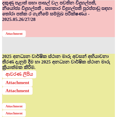
දකුණු පළාත් සභා පාසල් වල පවතින විදුහල්පති,
නියෝජ්‍ය විදුහල්පති , සහකාර විදුහල්පති පුරප්පාඩු සඳහා
තෝරා පත්ක ර ගැනීමේ සම්මුඛ පරීක්ෂණය -
2025.05.26/27/28
Attachment
2025 අනධ්‍යන වාර්ෂික ස්ථාන මාරු අවසන් අභියාචනා
තීරණ දැනුම් දීම හා 2025 අනධ්‍යන වාර්ෂික ස්ථාන මාරු
ක්‍රියාත්මක කිරිම.
ආවරණ ලිපිය
Attachment
Attachment
Attachment
Attachment