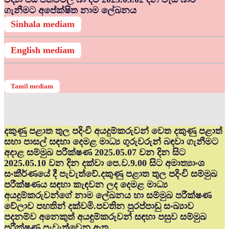
ගැනීමට අපේක්ෂිත නාම ලේඛනය
Sinhala mediam
English mediam
Tamil mediam
දකුණු පළාත තුල පදිංචි අයදුම්කරුවන් වෙත දකුණු පළාත්
සභා පාසල් සඳහා දෙමළ මාධ්‍ය ගුරුවරුන් බඳවා ගැනීමට
අදාළ සම්මුඛ පරීක්ෂණ 2025.05.07 වන දින සිට
2025.05.10 වන දින දක්වා පෙ.ව.9.00 සිට අමාත්‍යාංශ
සංකීර්ණයේ දී පැවැත්වේ.දකුණු පළාත තුල පදිංචි සම්මුඛ
පරීක්ෂණය සඳහා කැඳවන ලද දෙමළ මාධ්‍ය
අයදුම්කරුවන්ගේ නාම ලේඛනය හා සම්මුඛ පරීක්ෂණ
වේලාව පහතින් දක්වමි.පවතින පුරප්පාඩු සංඛ්‍යාව
පදනම්ව අනෙකුත් අයඳුම්කරුවන් සඳහා පසුව සම්මුඛ
පරීක්ෂණ පැවැත්වෙනු ඇත.