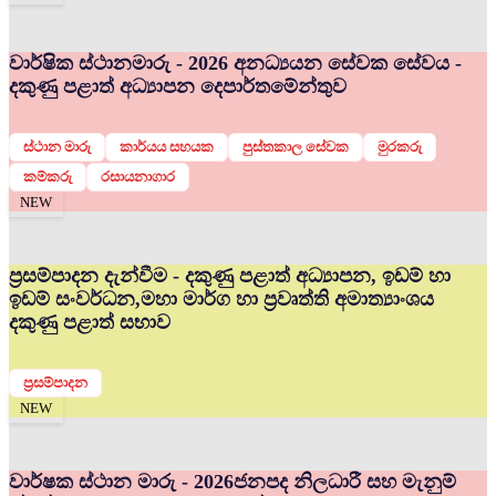
වාර්ෂික ස්ථානමාරු - 2026 අනධ්‍යයන සේවක සේවය -
දකුණු පළාත් අධ්‍යාපන දෙපාර්තමේන්තුව
ස්ථාන මාරු
කාර්යය සහයක
පුස්තකාල සේවක
මුරකරු
කම්කරු
රසායනාගාර
NEW
ප්‍රසම්පාදන දැන්වීම - දකුණු පළාත් අධ්‍යාපන, ඉඩම් හා
ඉඩම් සංවර්ධන,මහා මාර්ග හා ප්‍රවෘත්ති අමාත්‍යාංශය
දකුණු පළාත් සභාව
ප්‍රසම්පාදන
NEW
වාර්ෂක ස්ථාන මාරු - 2026
ජනපද නිලධාරී සහ මැනුම්