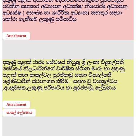
දකුණු පළාත් අධ්‍යාපන දෙපාර්තමේන්තුවේ පුරප්පාඩුව
පවතින සහකාර අධ්‍යාපන අධ්‍යක්ෂ/ නියෝජ්‍ය අධ්‍යාපන
අධ්‍යක්ෂ ( සෞඛ්‍ය හා ශාරීරික අධ්‍යාන) තනතුර සඳහා
තෝරා ගැනීමේ ලකුණු පටිපාටිය
Attachment
දකුණු පළාත් රාජ්‍ය සේවයේ නියුතු ශ්‍රි ලංකා විදුහල්පති
සේවයේ නිලධාරින්ගේ වාර්ෂික ස්ථාන මාරු හා දකුණු
පළාත් සභා පාසල්වල පුරප්පාඩු සඳහා විදහල්පති
ශ්‍රේණිධාරීන් ස්ථානගත කිරීම - සඳහා වු චක්‍රෙල්ඛය
,අයදුම්පත,ලකුණු පරිපාටිය හා පුරප්පාඩු ලේඛනය
Attachment
පාසල් ලේඛනය