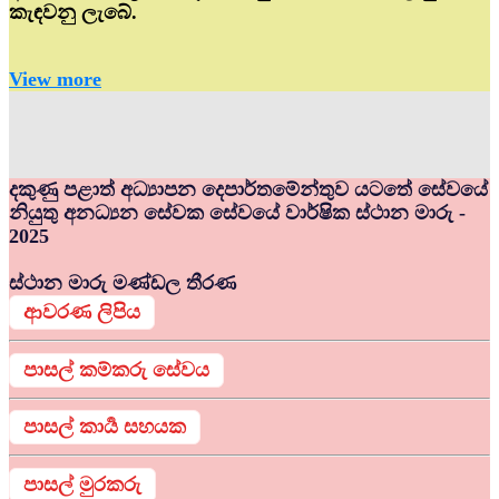
කැඳවනු ලැබේ.
View more
දකුණු පළාත් අධ්‍යාපන දෙපාර්තමේන්තුව යටතේ සේවයේ
නියුතු අනධ්‍යන සේවක සේවයේ වාර්ෂික ස්ථාන මාරු -
2025
ස්ථාන මාරු මණ්ඩල තීරණ
ආවරණ ලිපිය
පාසල් කම්කරු සේවය
පාසල් කාර්‍ය සහයක
පාසල් මුරකරු