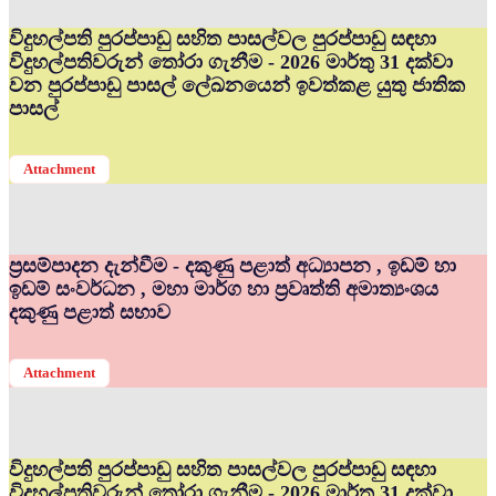
විදුහල්පති පුරප්පාඩු සහිත පාසල්වල පුරප්පාඩු සඳහා
විදුහල්පතිවරුන් තෝරා ගැනීම - 2026 මාර්තු 31 දක්වා
වන පුරප්පාඩු පාසල් ලේඛනයෙන් ඉවත්කළ යුතු ජාතික
පාසල්
Attachment
ප්‍රසම්පාදන දැන්වීම - දකුණු පළාත් අධ්‍යාපන , ඉඩම් හා
ඉඩම් සංවර්ධන , මහා මාර්ග හා ප්‍රවෘත්ති අමාත්‍යංශය
දකුණු පළාත් සභාව
Attachment
විදුහල්පති පුරප්පාඩු සහිත පාසල්වල පුරප්පාඩු සඳහා
විදුහල්පතිවරුන් තෝරා ගැනීම - 2026 මාර්තු 31 දක්වා