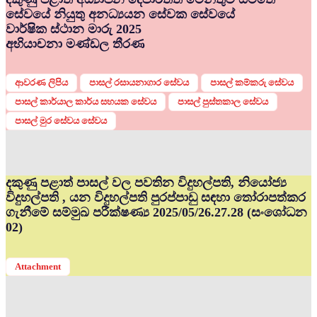
සේවයේ නියුතු අනධ්‍යයන සේවක සේවයේ
වාර්ෂික ස්ථාන මාරු 2025
අභියාචනා මණ්ඩල තීරණ
ආවරණ ලිපිය
පාසල් රසායනාගාර සේවය
පාසල් කම්කරු සේවය
පාසල් කාර්යාල කාර්ය සහයක සේවය
පාසල් පුස්තකාල සේවය
පාසල් මුර සේවය සේවය
දකුණු පළාත් පාසල් වල පවතින විදුහල්පති, නියෝජ්‍ය
විදුහල්පති , යන විදුහල්පති පුරප්පාඩු සඳහා තෝරාපත්කර
ගැනීමේ සම්මුඛ පරීක්ෂණ්‍ය 2025/05/26.27.28 (සංශෝධන
02)
Attachment