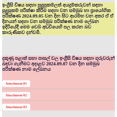
ඉංග්‍රීසි විෂය සඳහා සුදුසුකම්ලත් අයදුම්කරුවන් සඳහා
සුදුසුකම් පරීක්ෂා කිරීම සඳහා වන සම්මුඛ හා ප්‍රායෝගික
පරීක්ෂණ 2024.09.05 වන දින සිට ආරම්භ වන අතර ඒ ඒ
දිනයන් සඳහා වන සම්මුඛ පරීක්ෂණ නාම ලේඛන
ඉදිරියේදී මෙම වෙබ් අඩවියෙහි පල කරන බව
කාරුණිකව දන්වමි.
දකුණු පළාත් සභා පාසල් වල ඉංග්‍රීසි විෂය සඳහා ගුරුවරුන්
බඳවා ගැනීමට අදාළව 2024.09.07 වන දින සම්මුඛ
පරීක්ෂණ නාම ලේඛනය
Attachment 01
Attachment 02
Attachment 03