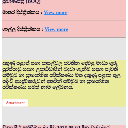
ප්‍රමාණපත්‍ර (BOQ)
මාතර දිස්ත්‍රික්කය :
View more
ගාල්ල දිස්ත්‍රික්කය :
View more
දකුණු පළාත් සභා පාසල්වල පවතින දෙමළ මාධ්‍ය ගුරු
පුරප්පාඩු සඳහා උපාධිධාරීන් බඳවා ගැනීම සඳහා පැවති
සම්මුඛ හා ප්‍රායෝගික පරික්ෂණය මත දකුණු පළාත තුල
පදිංචි අයදුම්කරුවන් අතරින් සම්මුඛ හා ප්‍රායෝගික
පරික්ෂණය සමත් නාම ලේඛනය.
Attachment
විද්‍යා පීඨ පත්වීම්ල බා දීම 2025.05.02 දින වැඩ බාර