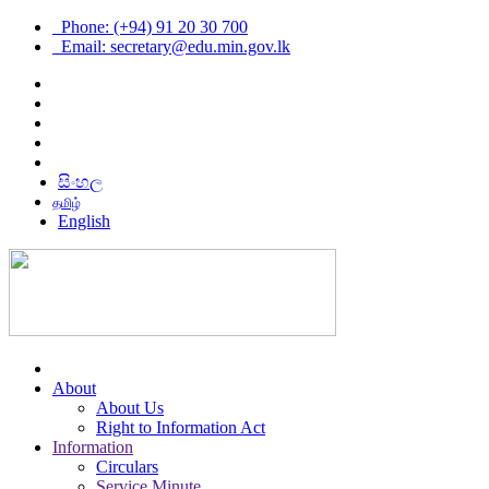
Phone: (+94) 91 20 30 700
Email: secretary@edu.min.gov.lk
සිංහල
தமிழ்
English
About
About Us
Right to Information Act
Information
Circulars
Service Minute