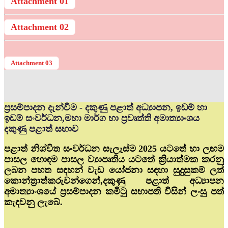
Attachment 01
Attachment 02
Attachment 03
ප්‍රසම්පාදන දැන්වීම - දකුණු පළාත් අධ්‍යාපන, ඉඩම් හා
ඉඩම් සංවර්ධන,මහා මාර්ග හා ප්‍රවෘත්ති අමාත්‍යාංශය
දකුණු පළාත් සභාව
පළාත් නිශ්චිත සංවර්ධන සැලැස්ම 2025 යටතේ හා ලඟම
පාසල හොඳම පාසල ව්‍යාපෘතිය යටතේ ක්‍රියාත්මක කරනු
ලබන පහත සඳහන් වැඩ යෝජනා සඳහා සුදුසුකම් ලත්
කොන්ත්‍රාත්කරුවන්ගෙන්,දකුණු පළාත් අධ්‍යාපන
අමාත්‍යාංශයේ ප්‍රසම්පාදන කමිටු සභාපති විසින් ලංසු පත්
කැඳවනු ලැබේ.