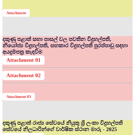
Attachment
දකුණු පළාත් සභා පාසල් වල පවතින විදුහල්පති,
නියෝජ්‍ය විදුහල්පති, සහකාර විදුහල්පති පුරප්පාඩු සඳහා
අයදුම්පත්‍ර කැඳවිම
Attachment 01
Attachment 02
Attachment 03
දකුණු පළාත් රාජ්‍ය සේවයේ නියුතු ශ්‍රි ලංකා විදුහල්පති
සේවයේ නිලධාරින්ගේ වාර්ෂික ස්ථාන මාරු - 2025