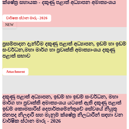
ක්ෂේත්‍ර සහායක - දකුණු පළාත් අධ්‍යාපන අමාත්‍යංශය
වාර්ෂක ස්ථාන මාරු - 2026
NEW
ප්‍රසම්පාදන දැන්වීම දකුණු පළාත් අධ්‍යාපන, ඉඩම් හා ඉඩම්
සංවර්ධන,මහා මාර්ග හා ප්‍රවෘත්ති අමාත්‍යාංශය දකුණු
පළාත් සභාව
Attachment
දකුණු පළාත් අධ්‍යාපන, ඉඩම් හා ඉඩම් සංවර්ධන, මහා
මාර්ග හා ප්‍රවෘත්ති අමාත්‍යංශය යටතේ ඇති දකුණු පළාත්
ඉඩම් කොමසාරිස් දෙපාර්තමේන්තුවේ සේවයේ නියුතු
ජනපද නිලදාරී සහ මැනුම් ක්ෂේත්‍ර නිලධාරීන් සඳහා වන
වාර්ෂික ස්ථාන මාරු - 2026