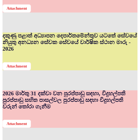
Attachment
දකුණු පළාත් අධ්‍යාපන දෙපාර්තමේන්තුව යටතේ සේවයේ
නියුතු අනධ්‍යන සේවක සේවයේ වාර්ෂික ස්ථාන මාරු -
2026
Attachment
2026 මාර්තු 31 දක්වා වන පුරප්පාඩු සඳහා, විදුහල්පති
පුරප්පාඩු සහිත පාසල්වල පුරප්පාඩු සඳහා විදුහල්පති
වරුන් තෝරා ගැනීම
Attachment