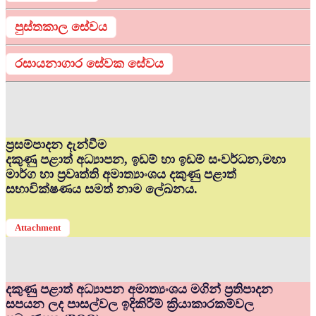
පුස්තකාල සේවය
රසායනාගාර සේවක සේවය
ප්‍රසම්පාදන දැන්වීම
දකුණු පළාත් අධ්‍යාපන, ඉඩම් හා ඉඩම් සංවර්ධන,මහා
මාර්ග හා ප්‍රවෘත්ති අමාත්‍යාංශය දකුණු පළාත්
සභාවික්ෂණය සමත් නාම ලේඛනය.
Attachment
දකුණු පළාත් අධ්‍යාපන අමාත්‍යංශය මගින් ප්‍රතිපාදන
සපයන ලද පාසල්වල ඉදිකිරීම් ක්‍රියාකාරකම්වල