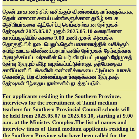
தென் மாகாணத்தில் வசிக்கும் விண்ணப்பதாரர்களுக்காக,
தென் மாகாண சபைப் பள்ளிகளுக்கான தமிழ் ஊடக
ஆசிரியர்களை ஆட்சேர்ப்பு செய்வதற்கான நேர்முகத்
தேர்வுகள் 2025.05.07 முதல் 2025.05.10 வரையிலான
காலப்பகுதியில் காலை 9.00 மணி முதல் அமைச்சு
தொகுதியில் நடைபெறும்.தென் மாகாணத்தில் வசிக்கும்
தமிழ் ஊடக விண்ணப்பதாரர்களில் நேர்முகத் தேர்வுக்காக
அழைக்கப்பட்டவர்களின் பெயர் விபரப் பட்டியலும் நேர்முகத்
தேர்வு நேரமும் கீழே வழங்கப்பட்டுள்ளது. தற்போதைய
காலிப்பணியிடங்களின் எண்ணிக்கையை அடிப்படையாகக்
கொண்டு, பிற விண்ணப்பதாரர்களுக்கான நேர்முகத்
தேர்வுகள் பிந்தைய நாள்களில் நடத்தப்படும்.
For applicants residing in the Southern Province,
interviews for the recruitment of Tamil medium
teachers for Southern Provincial Council schools will
be held from 2025.05.07 to 2025.05.10, starting at 9.00
a.m. at the Ministry Complex.The list of names and
interview times of Tamil medium applicants residing in
the Southern Province who have been called for the