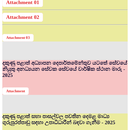
Attachment 01
Attachment 02
Attachment 03
දකුණු පළාත් අධ්‍යාපන දෙපාර්තමේන්තුව යටතේ සේවයේ
නියුතු අනධ්‍යයන සේවක සේවයේ වාර්ෂික ස්ථාන මාරු -
2025
Attachment
දකුණු පළාත් සභා පාසල්වල පවතින දෙමළ මාධ්‍ය
ගුරුපුරප්පාඩු සඳහා උපාධිධාරීන් බඳවා ගැනීම - 2025