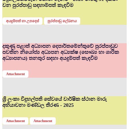
වන පුරප්පාඩු සඳහාම්පත් කැඳවීම
අයදුම්පත් හා උපදෙස්
පුරප්පාඩු ලේඛනය
දකුණු පළාත් අධ්‍යාපන දෙපාර්තමේන්තුවේ පුරප්පාඩුව
පවතින නියෝජ්‍ය අධ්‍යපන අධ්‍යක්ෂ (සෞඛ්‍ය හා ශාරික
අධ්‍යාපනය) තනතුර සඳහා අයදුම්පත් කැඳවීම
Attachment
ශ්‍රි ලංකා විදුහල්පති සේවයේ වාර්ෂික ස්ථාන මාරු
අභියාචනා මණ්ඩල තීරණ - 2025
Attachment
Attachment