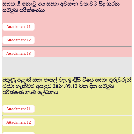
සහභාගී නොවූ අය සඳහා අවසාන වතාවට සිදු කරන
සම්මුඛ පරීක්ෂණය
Attachment 01
Attachment 02
Attachment 03
දකුණු පළාත් සභා පාසල් වල ඉංග්‍රීසි විෂය සඳහා ගුරුවරුන්
බඳවා ගැනීමට අදාළව 2024.09.12 වන දින සම්මුඛ
පරීක්ෂණ නාම ලේඛනය
Attachment 01
Attachment 02