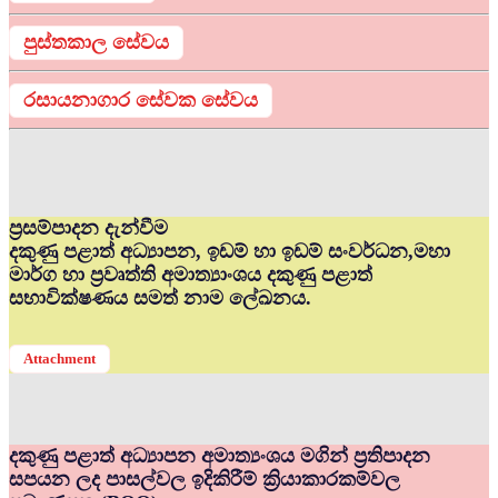
පුස්තකාල සේවය
රසායනාගාර සේවක සේවය
ප්‍රසම්පාදන දැන්වීම
දකුණු පළාත් අධ්‍යාපන, ඉඩම් හා ඉඩම් සංවර්ධන,මහා
මාර්ග හා ප්‍රවෘත්ති අමාත්‍යාංශය දකුණු පළාත්
සභාවික්ෂණය සමත් නාම ලේඛනය.
Attachment
දකුණු පළාත් අධ්‍යාපන අමාත්‍යංශය මගින් ප්‍රතිපාදන
සපයන ලද පාසල්වල ඉදිකිරීම් ක්‍රියාකාරකම්වල