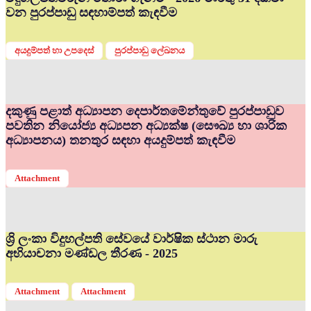
වන පුරප්පාඩු සඳහාම්පත් කැඳවීම
අයදුම්පත් හා උපදෙස්
පුරප්පාඩු ලේඛනය
දකුණු පළාත් අධ්‍යාපන දෙපාර්තමේන්තුවේ පුරප්පාඩුව
පවතින නියෝජ්‍ය අධ්‍යපන අධ්‍යක්ෂ (සෞඛ්‍ය හා ශාරික
අධ්‍යාපනය) තනතුර සඳහා අයදුම්පත් කැඳවීම
Attachment
ශ්‍රි ලංකා විදුහල්පති සේවයේ වාර්ෂික ස්ථාන මාරු
අභියාචනා මණ්ඩල තීරණ - 2025
Attachment
Attachment