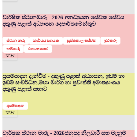
වාර්ෂික ස්ථානමාරු - 2026 අනධ්‍යයන සේවක සේවය -
දකුණු පළාත් අධ්‍යාපන දෙපාර්තමේන්තුව
ස්ථාන මාරු
කාර්යය සහයක
පුස්තකාල සේවක
මුරකරු
කම්කරු
රසායනාගාර
NEW
ප්‍රසම්පාදන දැන්වීම - දකුණු පළාත් අධ්‍යාපන, ඉඩම් හා
ඉඩම් සංවර්ධන,මහා මාර්ග හා ප්‍රවෘත්ති අමාත්‍යාංශය
දකුණු පළාත් සභාව
ප්‍රසම්පාදන
NEW
වාර්ෂක ස්ථාන මාරු - 2026
ජනපද නිලධාරී සහ මැනුම්