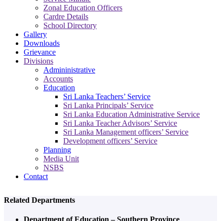
Zonal Education Officers
Cardre Details
School Directory
Gallery
Downloads
Grievance
Divisions
Admininistrative
Accounts
Education
Sri Lanka Teachers’ Service
Sri Lanka Principals’ Service
Sri Lanka Education Administrative Service
Sri Lanka Teacher Advisors’ Service
Sri Lanka Management officers’ Service
Development officers’ Service
Planning
Media Unit
NSBS
Contact
Related Departments
Department of Education – Southern Province