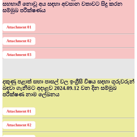
සහභාගී නොවූ අය සඳහා අවසාන වතාවට සිදු කරන
සම්මුඛ පරීක්ෂණය
Attachment 01
Attachment 02
Attachment 03
දකුණු පළාත් සභා පාසල් වල ඉංග්‍රීසි විෂය සඳහා ගුරුවරුන්
බඳවා ගැනීමට අදාළව 2024.09.12 වන දින සම්මුඛ
පරීක්ෂණ නාම ලේඛනය
Attachment 01
Attachment 02