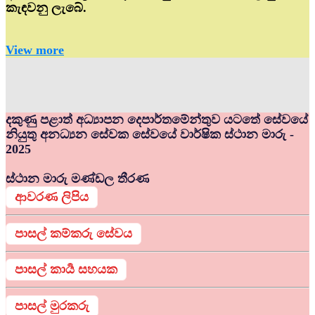
කැඳවනු ලැබේ.
View more
දකුණු පළාත් අධ්‍යාපන දෙපාර්තමේන්තුව යටතේ සේවයේ
නියුතු අනධ්‍යන සේවක සේවයේ වාර්ෂික ස්ථාන මාරු -
2025
ස්ථාන මාරු මණ්ඩල තීරණ
ආවරණ ලිපිය
පාසල් කම්කරු සේවය
පාසල් කාර්‍ය සහයක
පාසල් මුරකරු