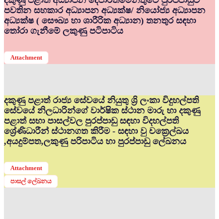
දකුණු පළාත් අධ්‍යාපන දෙපාර්තමේන්තුවේ පුරප්පාඩුව
පවතින සහකාර අධ්‍යාපන අධ්‍යක්ෂ/ නියෝජ්‍ය අධ්‍යාපන
අධ්‍යක්ෂ ( සෞඛ්‍ය හා ශාරීරික අධ්‍යාන) තනතුර සඳහා
තෝරා ගැනීමේ ලකුණු පටිපාටිය
Attachment
දකුණු පළාත් රාජ්‍ය සේවයේ නියුතු ශ්‍රි ලංකා විදුහල්පති
සේවයේ නිලධාරින්ගේ වාර්ෂික ස්ථාන මාරු හා දකුණු
පළාත් සභා පාසල්වල පුරප්පාඩු සඳහා විදහල්පති
ශ්‍රේණිධාරීන් ස්ථානගත කිරීම - සඳහා වු චක්‍රෙල්ඛය
,අයදුම්පත,ලකුණු පරිපාටිය හා පුරප්පාඩු ලේඛනය
Attachment
පාසල් ලේඛනය