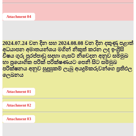
Attachment 04
2024.07.24 වන දින සහ 2024.08.08 වන දින දකුණු පළාත්
අධ‍යාපන අමාතයන්ශය මගින් නිකුත් කරන ලද ඉංග්‍රිසි
විෂය ගුරු පුරප්පාඩු සදහා ගැසට් නිවෙදන අනුව සම්මුඛ
හා ප්‍රයොගික පරික් පරික්ෂණයට පෙනි සිට සම්මුඛ
පරික්ෂනය අනුව සුදුසුකම් ලැබු අයදුම්කරුවන්ගෙ ප්‍රතිඵල
ලෙඛනය
Attachment 01
Attachment 02
Attachment 03