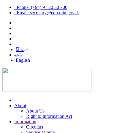
Phone: (+94) 91 20 30 700
Email: secretary@edu.min.gov.lk
සිංහල
தமிழ்
English
About
About Us
Right to Information Act
Information
Circulars
Service Minute