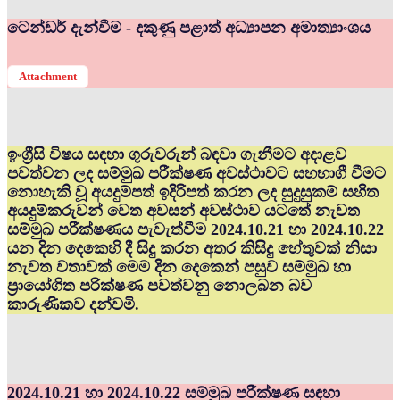
ටෙන්ඩර් දැන්වීම - දකුණු පළාත් අධ්‍යාපන අමාත්‍යාංශය
Attachment
ඉංග්‍රීසි විෂය සඳහා ගුරුවරුන් බඳවා ගැනීමට අදාළව
පවත්වන ලද සම්මුඛ පරීක්ෂණ අවස්ථාවට සහභාගී වීමට
නොහැකි වූ අයදුම්පත් ඉදිරිපත් කරන ලද සුදුසුකම් සහිත
අයදුම්කරුවන් වෙත අවසන් අවස්ථාව යටතේ නැවත
සම්මුඛ පරීක්ෂණය පැවැත්වීම 2024.10.21 හා 2024.10.22
යන දින දෙකෙහි දී සිදු කරන අතර කිසිදු හේතුවක් නිසා
නැවත වතාවක් මෙම දින දෙකෙන් පසුව සම්මුඛ හා
ප්‍රායෝගිත පරික්ෂණ පවත්වනු නොලබන බව
කාරුණිකව දන්වමි.
2024.10.21 හා 2024.10.22 සම්මුඛ පරීක්ෂණ සඳහා