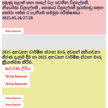
දකුණු පළාත් සභා පාසල් වල පවතින විදුහල්පති,
නියෝජ්‍ය විදුහල්පති , සහකාර විදුහල්පති පුරප්පාඩු සඳහා
තෝරා පත්ක ර ගැනීමේ සම්මුඛ පරීක්ෂණය -
2025.05.26/27/28
Attachment
2025 අනධ්‍යන වාර්ෂික ස්ථාන මාරු අවසන් අභියාචනා
තීරණ දැනුම් දීම හා 2025 අනධ්‍යන වාර්ෂික ස්ථාන මාරු
ක්‍රියාත්මක කිරිම.
ආවරණ ලිපිය
Attachment
Attachment
Attachment
Attachment