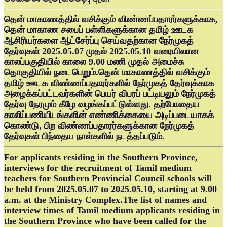
தென் மாகாணத்தில் வசிக்கும் விண்ணப்பதாரர்களுக்காக,
தென் மாகாண சபைப் பள்ளிகளுக்கான தமிழ் ஊடக
ஆசிரியர்களை ஆட்சேர்ப்பு செய்வதற்கான நேர்முகத்
தேர்வுகள் 2025.05.07 முதல் 2025.05.10 வரையிலான
காலப்பகுதியில் காலை 9.00 மணி முதல் அமைச்சு
தொகுதியில் நடைபெறும்.தென் மாகாணத்தில் வசிக்கும்
தமிழ் ஊடக விண்ணப்பதாரர்களில் நேர்முகத் தேர்வுக்காக
அழைக்கப்பட்டவர்களின் பெயர் விபரப் பட்டியலும் நேர்முகத்
தேர்வு நேரமும் கீழே வழங்கப்பட்டுள்ளது. தற்போதைய
காலிப்பணியிடங்களின் எண்ணிக்கையை அடிப்படையாகக்
கொண்டு, பிற விண்ணப்பதாரர்களுக்கான நேர்முகத்
தேர்வுகள் பிந்தைய நாள்களில் நடத்தப்படும்.
For applicants residing in the Southern Province,
interviews for the recruitment of Tamil medium
teachers for Southern Provincial Council schools will
be held from 2025.05.07 to 2025.05.10, starting at 9.00
a.m. at the Ministry Complex.The list of names and
interview times of Tamil medium applicants residing in
the Southern Province who have been called for the