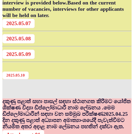
interview is provided below.Based on the current
number of vacancies, interviews for other applicants
will be held on later.
2025.05.07
2025.05.08
2025.05.09
2025.05.10
දකුණු පළාත් සභා පාසල් සඳහා ස්ථානගත කිරීමට යෝජිත
ශික්ෂණ විද්‍යා ඩිප්ලෝමාධාරී නාම ලේඛනය .මෙම
ඩිප්ලෝමාධාරීන් සඳහා වන සම්මුඛ පරීක්ෂණ2025.04.25
දින දකුණු පළාත් අධ්‍යාපන අමාත්‍යාංශයේදී පැවැත්වීමට
නියමිත අතර අදාළ නාම ලේඛනය පහතින් දක්වා ඇත.