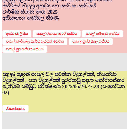
සේවයේ නියුතු අනධ්‍යයන සේවක සේවයේ
වාර්ෂික ස්ථාන මාරු 2025
අභියාචනා මණ්ඩල තීරණ
ආවරණ ලිපිය
පාසල් රසායනාගාර සේවය
පාසල් කම්කරු සේවය
පාසල් කාර්යාල කාර්ය සහයක සේවය
පාසල් පුස්තකාල සේවය
පාසල් මුර සේවය සේවය
දකුණු පළාත් පාසල් වල පවතින විදුහල්පති, නියෝජ්‍ය
විදුහල්පති , යන විදුහල්පති පුරප්පාඩු සඳහා තෝරාපත්කර
ගැනීමේ සම්මුඛ පරීක්ෂණ්‍ය 2025/05/26.27.28 (සංශෝධන
02)
Attachment