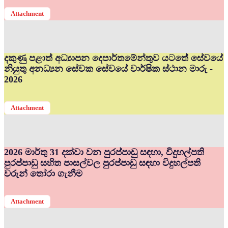
Attachment
දකුණු පළාත් අධ්‍යාපන දෙපාර්තමේන්තුව යටතේ සේවයේ
නියුතු අනධ්‍යන සේවක සේවයේ වාර්ෂික ස්ථාන මාරු -
2026
Attachment
2026 මාර්තු 31 දක්වා වන පුරප්පාඩු සඳහා, විදුහල්පති
පුරප්පාඩු සහිත පාසල්වල පුරප්පාඩු සඳහා විදුහල්පති
වරුන් තෝරා ගැනීම
Attachment