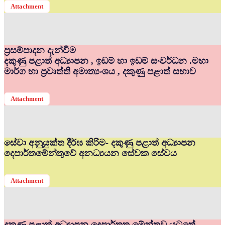
Attachment
ප්‍රසම්පාදන දැන්වීම
දකුණු පළාත් අධ්‍යාපන , ඉඩම් හා ඉඩම් සංවර්ධන .මහා
මාර්ග හා ප්‍රවෘත්ති අමාත්‍යංශය , දකුණු පළාත් සභාව
Attachment
සේවා අනුයුක්ත දීර්ඝ කිරිම- දකුණු පළාත් අධ්‍යාපන
දෙපාර්තමේන්තුවේ අනධ්‍යයන සේවක සේවය
Attachment
දකුණු පළාත් අධ්‍යාපන දෙපාර්තත මේන්තුව යටතේ