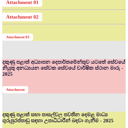
Attachment 01
Attachment 02
Attachment 03
දකුණු පළාත් අධ්‍යාපන දෙපාර්තමේන්තුව යටතේ සේවයේ
නියුතු අනධ්‍යයන සේවක සේවයේ වාර්ෂික ස්ථාන මාරු -
2025
Attachment
දකුණු පළාත් සභා පාසල්වල පවතින දෙමළ මාධ්‍ය
ගුරුපුරප්පාඩු සඳහා උපාධිධාරීන් බඳවා ගැනීම - 2025