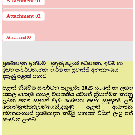
Attachment 01
Attachment 02
Attachment 03
ප්‍රසම්පාදන දැන්වීම - දකුණු පළාත් අධ්‍යාපන, ඉඩම් හා
ඉඩම් සංවර්ධන,මහා මාර්ග හා ප්‍රවෘත්ති අමාත්‍යාංශය
දකුණු පළාත් සභාව
පළාත් නිශ්චිත සංවර්ධන සැලැස්ම 2025 යටතේ හා ලඟම
පාසල හොඳම පාසල ව්‍යාපෘතිය යටතේ ක්‍රියාත්මක කරනු
ලබන පහත සඳහන් වැඩ යෝජනා සඳහා සුදුසුකම් ලත්
කොන්ත්‍රාත්කරුවන්ගෙන්,දකුණු පළාත් අධ්‍යාපන
අමාත්‍යාංශයේ ප්‍රසම්පාදන කමිටු සභාපති විසින් ලංසු පත්
කැඳවනු ලැබේ.