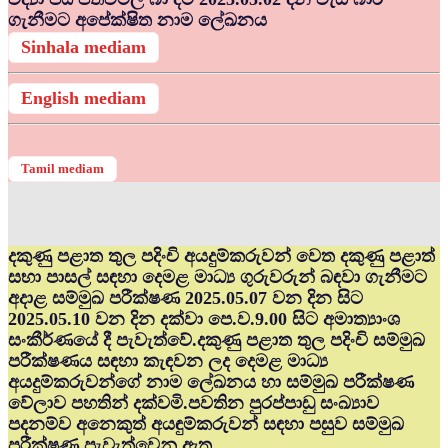
ගැනීමට අපේක්ෂිත නාම ලේඛනය
Sinhala mediam
English mediam
Tamil mediam
දකුණු පළාත තුල පදිංචි අයදුම්කරුවන් වෙත දකුණු පළාත්
සභා පාසල් සඳහා දෙමළ මාධ්‍ය ගුරුවරුන් බඳවා ගැනීමට
අදාළ සම්මුඛ පරීක්ෂණ 2025.05.07 වන දින සිට
2025.05.10 වන දින දක්වා පෙ.ව.9.00 සිට අමාත්‍යාංශ
සංකීර්ණයේ දී පැවැත්වේ.දකුණු පළාත තුල පදිංචි සම්මුඛ
පරීක්ෂණය සඳහා කැඳවන ලද දෙමළ මාධ්‍ය
අයදුම්කරුවන්ගේ නාම ලේඛනය හා සම්මුඛ පරීක්ෂණ
වේලාව පහතින් දක්වමි.පවතින පුරප්පාඩු සංඛ්‍යාව
පදනම්ව අනෙකුත් අයඳුම්කරුවන් සඳහා පසුව සම්මුඛ
පරීක්ෂණ පැවැත්වෙනු ඇත.