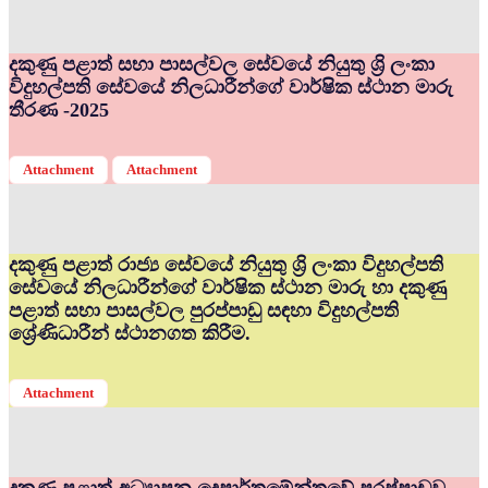
දකුණු පළාත් සභා පාසල්වල සේවයේ නියුතු ශ්‍රි ලංකා
විදුහල්පති සේවයේ නිලධාරීන්ගේ වාර්ෂික ස්ථාන මාරු
තීරණ -2025
Attachment
Attachment
දකුණු පළාත් රාජ්‍ය සේවයේ නියුතු ශ්‍රි ලංකා විදුහල්පති
සේවයේ නිලධාරීන්ගේ වාර්ෂික ස්ථාන මාරු හා දකුණු
පළාත් සභා පාසල්වල පුරප්පාඩු සඳහා විදුහල්පති
ශ්‍රේණිධාරීන් ස්ථානගත කිරීම.
Attachment