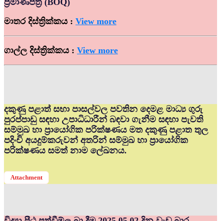
ප්‍රමාණපත්‍ර (BOQ)
මාතර දිස්ත්‍රික්කය :
View more
ගාල්ල දිස්ත්‍රික්කය :
View more
දකුණු පළාත් සභා පාසල්වල පවතින දෙමළ මාධ්‍ය ගුරු
පුරප්පාඩු සඳහා උපාධිධාරීන් බඳවා ගැනීම සඳහා පැවති
සම්මුඛ හා ප්‍රායෝගික පරික්ෂණය මත දකුණු පළාත තුල
පදිංචි අයදුම්කරුවන් අතරින් සම්මුඛ හා ප්‍රායෝගික
පරික්ෂණය සමත් නාම ලේඛනය.
Attachment
විද්‍යා පීඨ පත්වීම්ල බා දීම 2025.05.02 දින වැඩ බාර