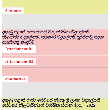
Attachment
දකුණු පළාත් සභා පාසල් වල පවතින විදුහල්පති,
නියෝජ්‍ය විදුහල්පති, සහකාර විදුහල්පති පුරප්පාඩු සඳහා
අයදුම්පත්‍ර කැඳවිම
Attachment 01
Attachment 02
Attachment 03
දකුණු පළාත් රාජ්‍ය සේවයේ නියුතු ශ්‍රි ලංකා විදුහල්පති
සේවයේ නිලධාරින්ගේ වාර්ෂික ස්ථාන මාරු - 2025