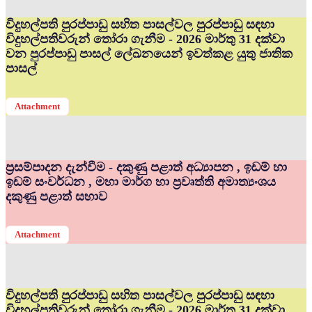
විදුහල්පති පුරප්පාඩු සහිත පාසල්වල පුරප්පාඩු සඳහා
විදුහල්පතිවරුන් තෝරා ගැනීම - 2026 මාර්තු 31 දක්වා
වන පුරප්පාඩු පාසල් ලේඛනයෙන් ඉවත්කළ යුතු ජාතික
පාසල්
Attachment
ප්‍රසම්පාදන දැන්වීම - දකුණු පළාත් අධ්‍යාපන , ඉඩම් හා
ඉඩම් සංවර්ධන , මහා මාර්ග හා ප්‍රවෘත්ති අමාත්‍යංශය
දකුණු පළාත් සභාව
Attachment
විදුහල්පති පුරප්පාඩු සහිත පාසල්වල පුරප්පාඩු සඳහා
විදුහල්පතිවරුන් තෝරා ගැනීම - 2026 මාර්තු 31 දක්වා