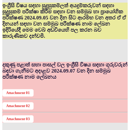
ඉංග්‍රීසි විෂය සඳහා සුදුසුකම්ලත් අයදුම්කරුවන් සඳහා
සුදුසුකම් පරීක්ෂා කිරීම සඳහා වන සම්මුඛ හා ප්‍රායෝගික
පරීක්ෂණ 2024.09.05 වන දින සිට ආරම්භ වන අතර ඒ ඒ
දිනයන් සඳහා වන සම්මුඛ පරීක්ෂණ නාම ලේඛන
ඉදිරියේදී මෙම වෙබ් අඩවියෙහි පල කරන බව
කාරුණිකව දන්වමි.
දකුණු පළාත් සභා පාසල් වල ඉංග්‍රීසි විෂය සඳහා ගුරුවරුන්
බඳවා ගැනීමට අදාළව 2024.09.07 වන දින සම්මුඛ
පරීක්ෂණ නාම ලේඛනය
Attachment 01
Attachment 02
Attachment 03