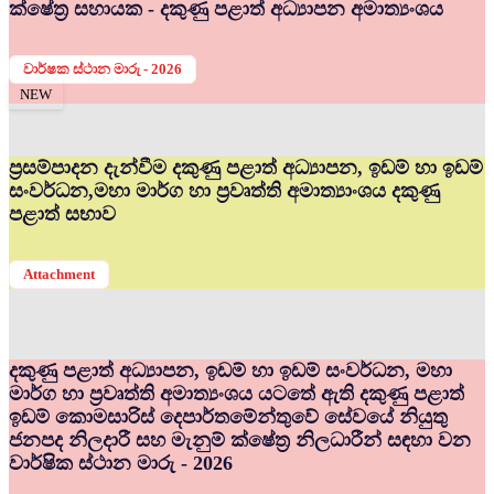
ක්ෂේත්‍ර සහායක - දකුණු පළාත් අධ්‍යාපන අමාත්‍යංශය
වාර්ෂක ස්ථාන මාරු - 2026
NEW
ප්‍රසම්පාදන දැන්වීම දකුණු පළාත් අධ්‍යාපන, ඉඩම් හා ඉඩම්
සංවර්ධන,මහා මාර්ග හා ප්‍රවෘත්ති අමාත්‍යාංශය දකුණු
පළාත් සභාව
Attachment
දකුණු පළාත් අධ්‍යාපන, ඉඩම් හා ඉඩම් සංවර්ධන, මහා
මාර්ග හා ප්‍රවෘත්ති අමාත්‍යංශය යටතේ ඇති දකුණු පළාත්
ඉඩම් කොමසාරිස් දෙපාර්තමේන්තුවේ සේවයේ නියුතු
ජනපද නිලදාරී සහ මැනුම් ක්ෂේත්‍ර නිලධාරීන් සඳහා වන
වාර්ෂික ස්ථාන මාරු - 2026