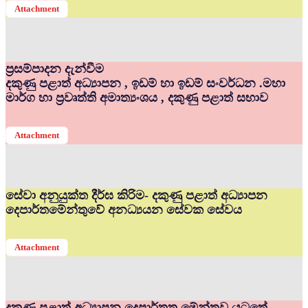
Attachment
ප්‍රසම්පාදන දැන්වීම
දකුණු පළාත් අධ්‍යාපන , ඉඩම් හා ඉඩම් සංවර්ධන .මහා
මාර්ග හා ප්‍රවෘත්ති අමාත්‍යංශය , දකුණු පළාත් සභාව
Attachment
සේවා අනුයුක්ත දීර්ඝ කිරිම- දකුණු පළාත් අධ්‍යාපන
දෙපාර්තමේන්තුවේ අනධ්‍යයන සේවක සේවය
Attachment
දකුණු පළාත් අධ්‍යාපන දෙපාර්තත මේන්තුව යටතේ