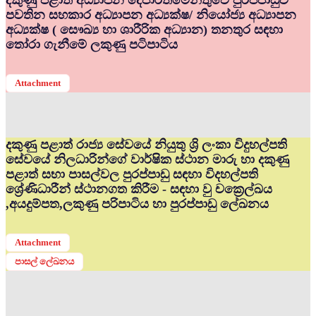
දකුණු පළාත් අධ්‍යාපන දෙපාර්තමේන්තුවේ පුරප්පාඩුව
පවතින සහකාර අධ්‍යාපන අධ්‍යක්ෂ/ නියෝජ්‍ය අධ්‍යාපන
අධ්‍යක්ෂ ( සෞඛ්‍ය හා ශාරීරික අධ්‍යාන) තනතුර සඳහා
තෝරා ගැනීමේ ලකුණු පටිපාටිය
Attachment
දකුණු පළාත් රාජ්‍ය සේවයේ නියුතු ශ්‍රි ලංකා විදුහල්පති
සේවයේ නිලධාරින්ගේ වාර්ෂික ස්ථාන මාරු හා දකුණු
පළාත් සභා පාසල්වල පුරප්පාඩු සඳහා විදහල්පති
ශ්‍රේණිධාරීන් ස්ථානගත කිරීම - සඳහා වු චක්‍රෙල්ඛය
,අයදුම්පත,ලකුණු පරිපාටිය හා පුරප්පාඩු ලේඛනය
Attachment
පාසල් ලේඛනය