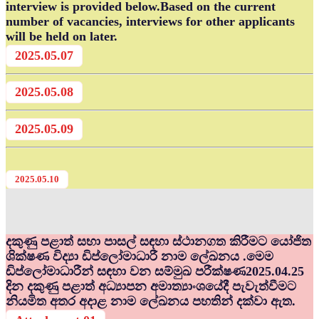
interview is provided below.Based on the current
number of vacancies, interviews for other applicants
will be held on later.
2025.05.07
2025.05.08
2025.05.09
2025.05.10
දකුණු පළාත් සභා පාසල් සඳහා ස්ථානගත කිරීමට යෝජිත
ශික්ෂණ විද්‍යා ඩිප්ලෝමාධාරී නාම ලේඛනය .මෙම
ඩිප්ලෝමාධාරීන් සඳහා වන සම්මුඛ පරීක්ෂණ2025.04.25
දින දකුණු පළාත් අධ්‍යාපන අමාත්‍යාංශයේදී පැවැත්වීමට
නියමිත අතර අදාළ නාම ලේඛනය පහතින් දක්වා ඇත.