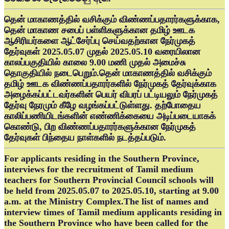
தென் மாகாணத்தில் வசிக்கும் விண்ணப்பதாரர்களுக்காக,
தென் மாகாண சபைப் பள்ளிகளுக்கான தமிழ் ஊடக
ஆசிரியர்களை ஆட்சேர்ப்பு செய்வதற்கான நேர்முகத்
தேர்வுகள் 2025.05.07 முதல் 2025.05.10 வரையிலான
காலப்பகுதியில் காலை 9.00 மணி முதல் அமைச்சு
தொகுதியில் நடைபெறும்.தென் மாகாணத்தில் வசிக்கும்
தமிழ் ஊடக விண்ணப்பதாரர்களில் நேர்முகத் தேர்வுக்காக
அழைக்கப்பட்டவர்களின் பெயர் விபரப் பட்டியலும் நேர்முகத்
தேர்வு நேரமும் கீழே வழங்கப்பட்டுள்ளது. தற்போதைய
காலிப்பணியிடங்களின் எண்ணிக்கையை அடிப்படையாகக்
கொண்டு, பிற விண்ணப்பதாரர்களுக்கான நேர்முகத்
தேர்வுகள் பிந்தைய நாள்களில் நடத்தப்படும்.
For applicants residing in the Southern Province,
interviews for the recruitment of Tamil medium
teachers for Southern Provincial Council schools will
be held from 2025.05.07 to 2025.05.10, starting at 9.00
a.m. at the Ministry Complex.The list of names and
interview times of Tamil medium applicants residing in
the Southern Province who have been called for the