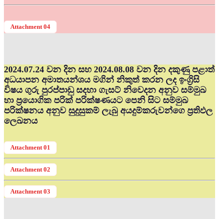
Attachment 04
2024.07.24 වන දින සහ 2024.08.08 වන දින දකුණු පළාත්
අධ‍යාපන අමාතයන්ශය මගින් නිකුත් කරන ලද ඉංග්‍රිසි
විෂය ගුරු පුරප්පාඩු සදහා ගැසට් නිවෙදන අනුව සම්මුඛ
හා ප්‍රයොගික පරික් පරික්ෂණයට පෙනි සිට සම්මුඛ
පරික්ෂනය අනුව සුදුසුකම් ලැබු අයදුම්කරුවන්ගෙ ප්‍රතිඵල
ලෙඛනය
Attachment 01
Attachment 02
Attachment 03