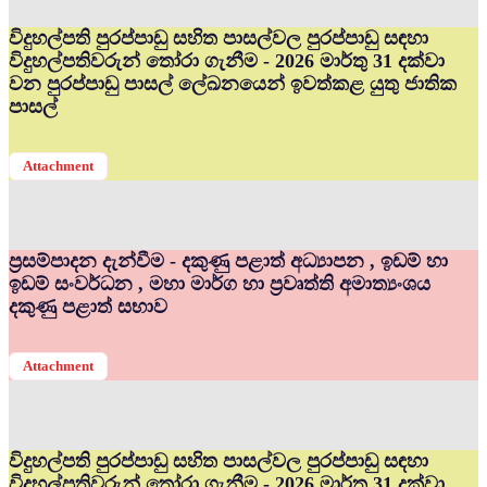
විදුහල්පති පුරප්පාඩු සහිත පාසල්වල පුරප්පාඩු සඳහා
විදුහල්පතිවරුන් තෝරා ගැනීම - 2026 මාර්තු 31 දක්වා
වන පුරප්පාඩු පාසල් ලේඛනයෙන් ඉවත්කළ යුතු ජාතික
පාසල්
Attachment
ප්‍රසම්පාදන දැන්වීම - දකුණු පළාත් අධ්‍යාපන , ඉඩම් හා
ඉඩම් සංවර්ධන , මහා මාර්ග හා ප්‍රවෘත්ති අමාත්‍යංශය
දකුණු පළාත් සභාව
Attachment
විදුහල්පති පුරප්පාඩු සහිත පාසල්වල පුරප්පාඩු සඳහා
විදුහල්පතිවරුන් තෝරා ගැනීම - 2026 මාර්තු 31 දක්වා