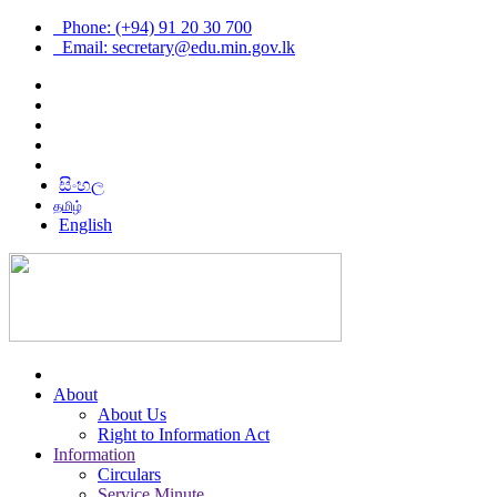
Phone: (+94) 91 20 30 700
Email: secretary@edu.min.gov.lk
සිංහල
தமிழ்
English
About
About Us
Right to Information Act
Information
Circulars
Service Minute