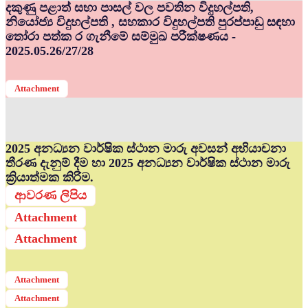
දකුණු පළාත් සභා පාසල් වල පවතින විදුහල්පති,
නියෝජ්‍ය විදුහල්පති , සහකාර විදුහල්පති පුරප්පාඩු සඳහා
තෝරා පත්ක ර ගැනීමේ සම්මුඛ පරීක්ෂණය -
2025.05.26/27/28
Attachment
2025 අනධ්‍යන වාර්ෂික ස්ථාන මාරු අවසන් අභියාචනා
තීරණ දැනුම් දීම හා 2025 අනධ්‍යන වාර්ෂික ස්ථාන මාරු
ක්‍රියාත්මක කිරිම.
ආවරණ ලිපිය
Attachment
Attachment
Attachment
Attachment