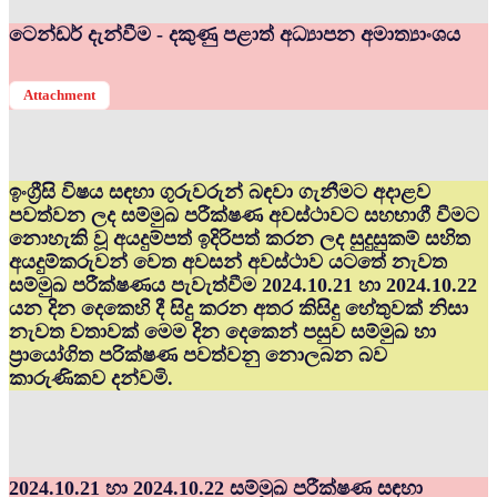
ටෙන්ඩර් දැන්වීම - දකුණු පළාත් අධ්‍යාපන අමාත්‍යාංශය
Attachment
ඉංග්‍රීසි විෂය සඳහා ගුරුවරුන් බඳවා ගැනීමට අදාළව
පවත්වන ලද සම්මුඛ පරීක්ෂණ අවස්ථාවට සහභාගී වීමට
නොහැකි වූ අයදුම්පත් ඉදිරිපත් කරන ලද සුදුසුකම් සහිත
අයදුම්කරුවන් වෙත අවසන් අවස්ථාව යටතේ නැවත
සම්මුඛ පරීක්ෂණය පැවැත්වීම 2024.10.21 හා 2024.10.22
යන දින දෙකෙහි දී සිදු කරන අතර කිසිදු හේතුවක් නිසා
නැවත වතාවක් මෙම දින දෙකෙන් පසුව සම්මුඛ හා
ප්‍රායෝගිත පරික්ෂණ පවත්වනු නොලබන බව
කාරුණිකව දන්වමි.
2024.10.21 හා 2024.10.22 සම්මුඛ පරීක්ෂණ සඳහා