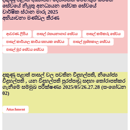
සේවයේ නියුතු අනධ්‍යයන සේවක සේවයේ
වාර්ෂික ස්ථාන මාරු 2025
අභියාචනා මණ්ඩල තීරණ
ආවරණ ලිපිය
පාසල් රසායනාගාර සේවය
පාසල් කම්කරු සේවය
පාසල් කාර්යාල කාර්ය සහයක සේවය
පාසල් පුස්තකාල සේවය
පාසල් මුර සේවය සේවය
දකුණු පළාත් පාසල් වල පවතින විදුහල්පති, නියෝජ්‍ය
විදුහල්පති , යන විදුහල්පති පුරප්පාඩු සඳහා තෝරාපත්කර
ගැනීමේ සම්මුඛ පරීක්ෂණ්‍ය 2025/05/26.27.28 (සංශෝධන
02)
Attachment