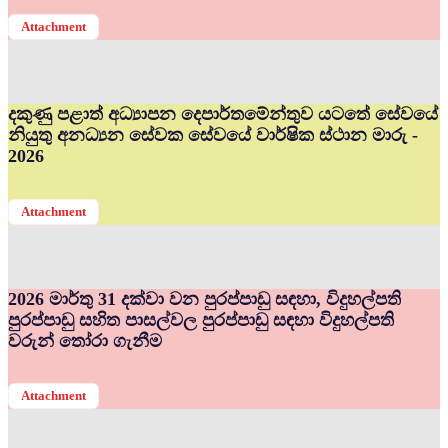
Attachment
දකුණු පළාත් අධ්‍යාපන දෙපාර්තමේන්තුව යටතේ සේවයේ
නියුතු අනධ්‍යන සේවක සේවයේ වාර්ෂික ස්ථාන මාරු -
2026
Attachment
2026 මාර්තු 31 දක්වා වන පුරප්පාඩු සඳහා, විදුහල්පති
පුරප්පාඩු සහිත පාසල්වල පුරප්පාඩු සඳහා විදුහල්පති
වරුන් තෝරා ගැනීම
Attachment