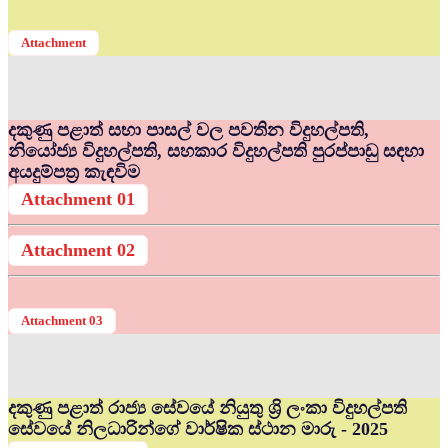
Attachment
දකුණු පළාත් සභා පාසල් වල පවතින විදුහල්පති,
නියෝජ්‍ය විදුහල්පති, සහකාර විදුහල්පති පුරප්පාඩු සඳහා
අයදුම්පත්‍ර කැඳවිම
Attachment 01
Attachment 02
Attachment 03
දකුණු පළාත් රාජ්‍ය සේවයේ නියුතු ශ්‍රි ලංකා විදුහල්පති
සේවයේ නිලධාරින්ගේ වාර්ෂික ස්ථාන මාරු - 2025