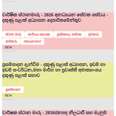
වාර්ෂික ස්ථානමාරු - 2026 අනධ්‍යයන සේවක සේවය -
දකුණු පළාත් අධ්‍යාපන දෙපාර්තමේන්තුව
ස්ථාන මාරු
කාර්යය සහයක
පුස්තකාල සේවක
මුරකරු
කම්කරු
රසායනාගාර
NEW
ප්‍රසම්පාදන දැන්වීම - දකුණු පළාත් අධ්‍යාපන, ඉඩම් හා
ඉඩම් සංවර්ධන,මහා මාර්ග හා ප්‍රවෘත්ති අමාත්‍යාංශය
දකුණු පළාත් සභාව
ප්‍රසම්පාදන
NEW
වාර්ෂක ස්ථාන මාරු - 2026
ජනපද නිලධාරී සහ මැනුම්