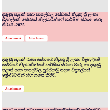
දකුණු පළාත් සභා පාසල්වල සේවයේ නියුතු ශ්‍රි ලංකා
විදුහල්පති සේවයේ නිලධාරීන්ගේ වාර්ෂික ස්ථාන මාරු
තීරණ -2025
Attachment
Attachment
දකුණු පළාත් රාජ්‍ය සේවයේ නියුතු ශ්‍රි ලංකා විදුහල්පති
සේවයේ නිලධාරීන්ගේ වාර්ෂික ස්ථාන මාරු හා දකුණු
පළාත් සභා පාසල්වල පුරප්පාඩු සඳහා විදුහල්පති
ශ්‍රේණිධාරීන් ස්ථානගත කිරීම.
Attachment