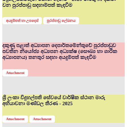
වන පුරප්පාඩු සඳහාම්පත් කැඳවීම
අයදුම්පත් හා උපදෙස්
පුරප්පාඩු ලේඛනය
දකුණු පළාත් අධ්‍යාපන දෙපාර්තමේන්තුවේ පුරප්පාඩුව
පවතින නියෝජ්‍ය අධ්‍යපන අධ්‍යක්ෂ (සෞඛ්‍ය හා ශාරික
අධ්‍යාපනය) තනතුර සඳහා අයදුම්පත් කැඳවීම
Attachment
ශ්‍රි ලංකා විදුහල්පති සේවයේ වාර්ෂික ස්ථාන මාරු
අභියාචනා මණ්ඩල තීරණ - 2025
Attachment
Attachment