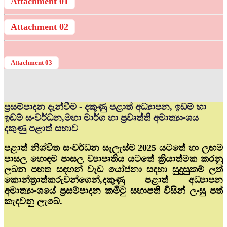
Attachment 01
Attachment 02
Attachment 03
ප්‍රසම්පාදන දැන්වීම - දකුණු පළාත් අධ්‍යාපන, ඉඩම් හා
ඉඩම් සංවර්ධන,මහා මාර්ග හා ප්‍රවෘත්ති අමාත්‍යාංශය
දකුණු පළාත් සභාව
පළාත් නිශ්චිත සංවර්ධන සැලැස්ම 2025 යටතේ හා ලඟම
පාසල හොඳම පාසල ව්‍යාපෘතිය යටතේ ක්‍රියාත්මක කරනු
ලබන පහත සඳහන් වැඩ යෝජනා සඳහා සුදුසුකම් ලත්
කොන්ත්‍රාත්කරුවන්ගෙන්,දකුණු පළාත් අධ්‍යාපන
අමාත්‍යාංශයේ ප්‍රසම්පාදන කමිටු සභාපති විසින් ලංසු පත්
කැඳවනු ලැබේ.