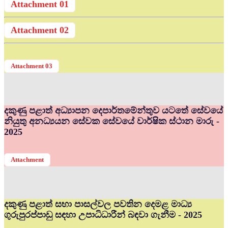
Attachment 01
Attachment 02
Attachment 03
දකුණු පළාත් අධ්‍යාපන දෙපාර්තමේන්තුව යටතේ සේවයේ
නියුතු අනධ්‍යයන සේවක සේවයේ වාර්ෂික ස්ථාන මාරු -
2025
Attachment
දකුණු පළාත් සභා පාසල්වල පවතින දෙමළ මාධ්‍ය
ගුරුපුරප්පාඩු සඳහා උපාධිධාරීන් බඳවා ගැනීම - 2025