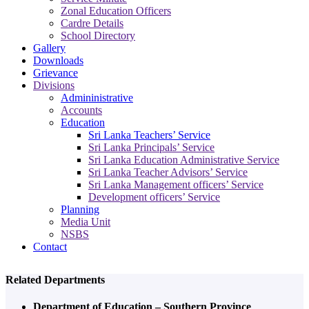
Zonal Education Officers
Cardre Details
School Directory
Gallery
Downloads
Grievance
Divisions
Admininistrative
Accounts
Education
Sri Lanka Teachers’ Service
Sri Lanka Principals’ Service
Sri Lanka Education Administrative Service
Sri Lanka Teacher Advisors’ Service
Sri Lanka Management officers’ Service
Development officers’ Service
Planning
Media Unit
NSBS
Contact
Related Departments
Department of Education – Southern Province