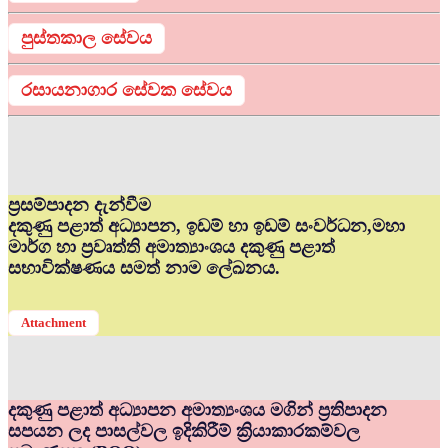
පුස්තකාල සේවය
රසායනාගාර සේවක සේවය
ප්‍රසම්පාදන දැන්වීම
දකුණු පළාත් අධ්‍යාපන, ඉඩම් හා ඉඩම් සංවර්ධන,මහා
මාර්ග හා ප්‍රවෘත්ති අමාත්‍යාංශය දකුණු පළාත්
සභාවික්ෂණය සමත් නාම ලේඛනය.
Attachment
දකුණු පළාත් අධ්‍යාපන අමාත්‍යංශය මගින් ප්‍රතිපාදන
සපයන ලද පාසල්වල ඉදිකිරීම් ක්‍රියාකාරකම්වල