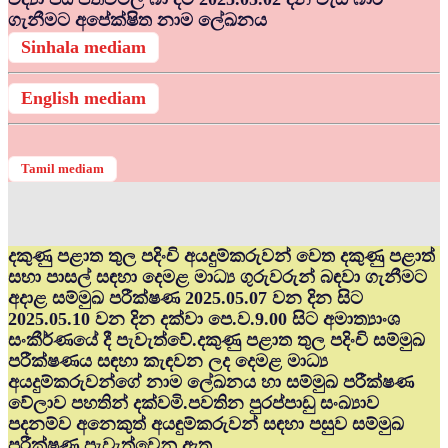
ගැනීමට අපේක්ෂිත නාම ලේඛනය
Sinhala mediam
English mediam
Tamil mediam
දකුණු පළාත තුල පදිංචි අයදුම්කරුවන් වෙත දකුණු පළාත්
සභා පාසල් සඳහා දෙමළ මාධ්‍ය ගුරුවරුන් බඳවා ගැනීමට
අදාළ සම්මුඛ පරීක්ෂණ 2025.05.07 වන දින සිට
2025.05.10 වන දින දක්වා පෙ.ව.9.00 සිට අමාත්‍යාංශ
සංකීර්ණයේ දී පැවැත්වේ.දකුණු පළාත තුල පදිංචි සම්මුඛ
පරීක්ෂණය සඳහා කැඳවන ලද දෙමළ මාධ්‍ය
අයදුම්කරුවන්ගේ නාම ලේඛනය හා සම්මුඛ පරීක්ෂණ
වේලාව පහතින් දක්වමි.පවතින පුරප්පාඩු සංඛ්‍යාව
පදනම්ව අනෙකුත් අයඳුම්කරුවන් සඳහා පසුව සම්මුඛ
පරීක්ෂණ පැවැත්වෙනු ඇත.