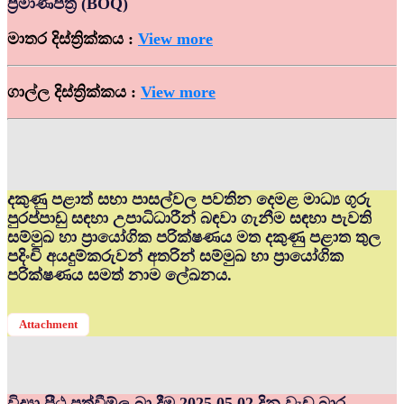
ප්‍රමාණපත්‍ර (BOQ)
මාතර දිස්ත්‍රික්කය :
View more
ගාල්ල දිස්ත්‍රික්කය :
View more
දකුණු පළාත් සභා පාසල්වල පවතින දෙමළ මාධ්‍ය ගුරු
පුරප්පාඩු සඳහා උපාධිධාරීන් බඳවා ගැනීම සඳහා පැවති
සම්මුඛ හා ප්‍රායෝගික පරික්ෂණය මත දකුණු පළාත තුල
පදිංචි අයදුම්කරුවන් අතරින් සම්මුඛ හා ප්‍රායෝගික
පරික්ෂණය සමත් නාම ලේඛනය.
Attachment
විද්‍යා පීඨ පත්වීම්ල බා දීම 2025.05.02 දින වැඩ බාර