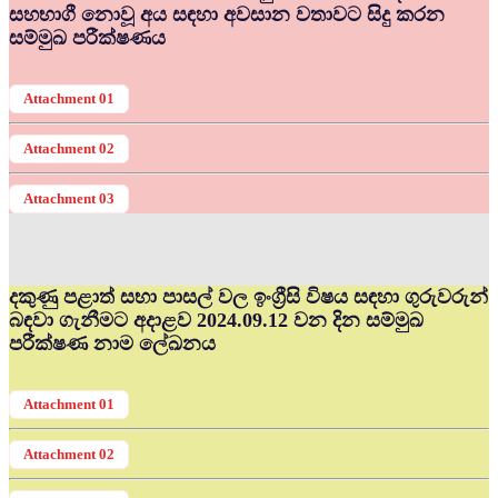
සහභාගී නොවූ අය සඳහා අවසාන වතාවට සිදු කරන
සම්මුඛ පරීක්ෂණය
Attachment 01
Attachment 02
Attachment 03
දකුණු පළාත් සභා පාසල් වල ඉංග්‍රීසි විෂය සඳහා ගුරුවරුන්
බඳවා ගැනීමට අදාළව 2024.09.12 වන දින සම්මුඛ
පරීක්ෂණ නාම ලේඛනය
Attachment 01
Attachment 02