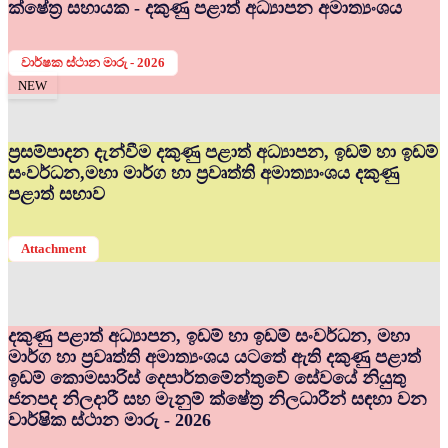
ක්ෂේත්‍ර සහායක - දකුණු පළාත් අධ්‍යාපන අමාත්‍යංශය
වාර්ෂක ස්ථාන මාරු - 2026
NEW
ප්‍රසම්පාදන දැන්වීම දකුණු පළාත් අධ්‍යාපන, ඉඩම් හා ඉඩම්
සංවර්ධන,මහා මාර්ග හා ප්‍රවෘත්ති අමාත්‍යාංශය දකුණු
පළාත් සභාව
Attachment
දකුණු පළාත් අධ්‍යාපන, ඉඩම් හා ඉඩම් සංවර්ධන, මහා
මාර්ග හා ප්‍රවෘත්ති අමාත්‍යංශය යටතේ ඇති දකුණු පළාත්
ඉඩම් කොමසාරිස් දෙපාර්තමේන්තුවේ සේවයේ නියුතු
ජනපද නිලදාරී සහ මැනුම් ක්ෂේත්‍ර නිලධාරීන් සඳහා වන
වාර්ෂික ස්ථාන මාරු - 2026