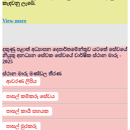
කැඳවනු ලැබේ.
View more
දකුණු පළාත් අධ්‍යාපන දෙපාර්තමේන්තුව යටතේ සේවයේ
නියුතු අනධ්‍යන සේවක සේවයේ වාර්ෂික ස්ථාන මාරු -
2025
ස්ථාන මාරු මණ්ඩල තීරණ
ආවරණ ලිපිය
පාසල් කම්කරු සේවය
පාසල් කාර්‍ය සහයක
පාසල් මුරකරු