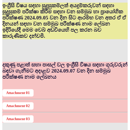
ඉංග්‍රීසි විෂය සඳහා සුදුසුකම්ලත් අයදුම්කරුවන් සඳහා
සුදුසුකම් පරීක්ෂා කිරීම සඳහා වන සම්මුඛ හා ප්‍රායෝගික
පරීක්ෂණ 2024.09.05 වන දින සිට ආරම්භ වන අතර ඒ ඒ
දිනයන් සඳහා වන සම්මුඛ පරීක්ෂණ නාම ලේඛන
ඉදිරියේදී මෙම වෙබ් අඩවියෙහි පල කරන බව
කාරුණිකව දන්වමි.
දකුණු පළාත් සභා පාසල් වල ඉංග්‍රීසි විෂය සඳහා ගුරුවරුන්
බඳවා ගැනීමට අදාළව 2024.09.07 වන දින සම්මුඛ
පරීක්ෂණ නාම ලේඛනය
Attachment 01
Attachment 02
Attachment 03