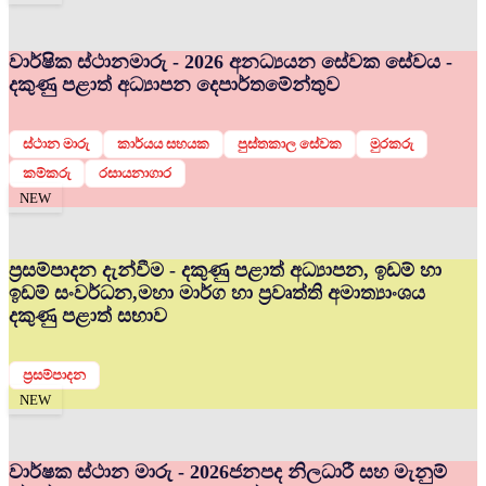
වාර්ෂික ස්ථානමාරු - 2026 අනධ්‍යයන සේවක සේවය -
දකුණු පළාත් අධ්‍යාපන දෙපාර්තමේන්තුව
ස්ථාන මාරු
කාර්යය සහයක
පුස්තකාල සේවක
මුරකරු
කම්කරු
රසායනාගාර
NEW
ප්‍රසම්පාදන දැන්වීම - දකුණු පළාත් අධ්‍යාපන, ඉඩම් හා
ඉඩම් සංවර්ධන,මහා මාර්ග හා ප්‍රවෘත්ති අමාත්‍යාංශය
දකුණු පළාත් සභාව
ප්‍රසම්පාදන
NEW
වාර්ෂක ස්ථාන මාරු - 2026
ජනපද නිලධාරී සහ මැනුම්