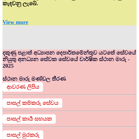
කැඳවනු ලැබේ.
View more
දකුණු පළාත් අධ්‍යාපන දෙපාර්තමේන්තුව යටතේ සේවයේ
නියුතු අනධ්‍යන සේවක සේවයේ වාර්ෂික ස්ථාන මාරු -
2025
ස්ථාන මාරු මණ්ඩල තීරණ
ආවරණ ලිපිය
පාසල් කම්කරු සේවය
පාසල් කාර්‍ය සහයක
පාසල් මුරකරු