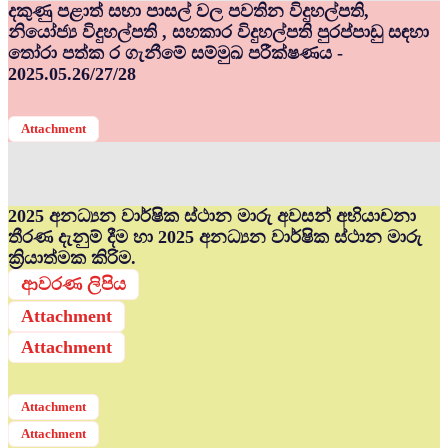
දකුණු පළාත් සභා පාසල් වල පවතින විදුහල්පති,
නියෝජ්‍ය විදුහල්පති , සහකාර විදුහල්පති පුරප්පාඩු සඳහා
තෝරා පත්ක ර ගැනීමේ සම්මුඛ පරීක්ෂණය -
2025.05.26/27/28
Attachment
2025 අනධ්‍යන වාර්ෂික ස්ථාන මාරු අවසන් අභියාචනා
තීරණ දැනුම් දීම හා 2025 අනධ්‍යන වාර්ෂික ස්ථාන මාරු
ක්‍රියාත්මක කිරිම.
ආවරණ ලිපිය
Attachment
Attachment
Attachment
Attachment