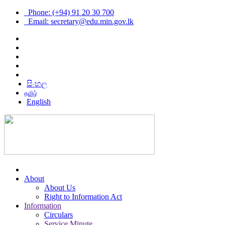
Phone: (+94) 91 20 30 700
Email: secretary@edu.min.gov.lk
සිංහල
தமிழ்
English
About
About Us
Right to Information Act
Information
Circulars
Service Minute