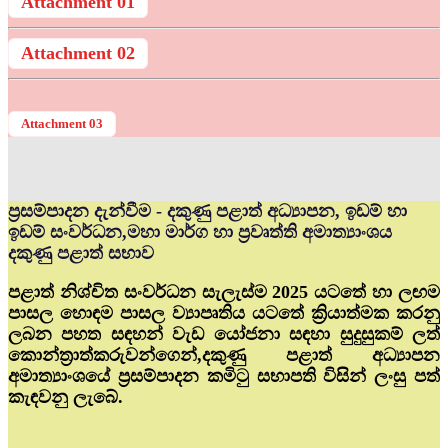
Attachment 01
Attachment 02
Attachment 03
ප්‍රසම්පාදන දැන්වීම - දකුණු පළාත් අධ්‍යාපන, ඉඩම් හා
ඉඩම් සංවර්ධන,මහා මාර්ග හා ප්‍රවෘත්ති අමාත්‍යාංශය
දකුණු පළාත් සභාව
පළාත් නිශ්චිත සංවර්ධන සැලැස්ම 2025 යටතේ හා ලඟම
පාසල හොඳම පාසල ව්‍යාපෘතිය යටතේ ක්‍රියාත්මක කරනු
ලබන පහත සඳහන් වැඩ යෝජනා සඳහා සුදුසුකම් ලත්
කොන්ත්‍රාත්කරුවන්ගෙන්,දකුණු පළාත් අධ්‍යාපන
අමාත්‍යාංශයේ ප්‍රසම්පාදන කමිටු සභාපති විසින් ලංසු පත්
කැඳවනු ලැබේ.