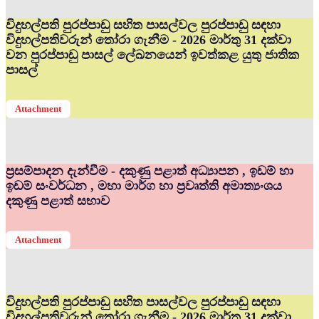
විදුහල්පති පුරප්පාඩු සහිත පාසල්වල පුරප්පාඩු සඳහා
විදුහල්පතිවරුන් තෝරා ගැනීම - 2026 මාර්තු 31 දක්වා
වන පුරප්පාඩු පාසල් ලේඛනයෙන් ඉවත්කළ යුතු ජාතික
පාසල්
Attachment
ප්‍රසම්පාදන දැන්වීම - දකුණු පළාත් අධ්‍යාපන , ඉඩම් හා
ඉඩම් සංවර්ධන , මහා මාර්ග හා ප්‍රවෘත්ති අමාත්‍යංශය
දකුණු පළාත් සභාව
Attachment
විදුහල්පති පුරප්පාඩු සහිත පාසල්වල පුරප්පාඩු සඳහා
විදුහල්පතිවරුන් තෝරා ගැනීම - 2026 මාර්තු 31 දක්වා