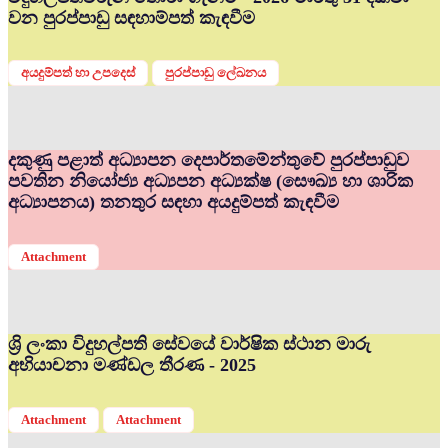
වන පුරප්පාඩු සඳහාම්පත් කැඳවීම
අයදුම්පත් හා උපදෙස්
පුරප්පාඩු ලේඛනය
දකුණු පළාත් අධ්‍යාපන දෙපාර්තමේන්තුවේ පුරප්පාඩුව
පවතින නියෝජ්‍ය අධ්‍යපන අධ්‍යක්ෂ (සෞඛ්‍ය හා ශාරික
අධ්‍යාපනය) තනතුර සඳහා අයදුම්පත් කැඳවීම
Attachment
ශ්‍රි ලංකා විදුහල්පති සේවයේ වාර්ෂික ස්ථාන මාරු
අභියාචනා මණ්ඩල තීරණ - 2025
Attachment
Attachment