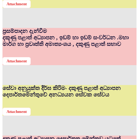
Attachment
ප්‍රසම්පාදන දැන්වීම
දකුණු පළාත් අධ්‍යාපන , ඉඩම් හා ඉඩම් සංවර්ධන .මහා
මාර්ග හා ප්‍රවෘත්ති අමාත්‍යංශය , දකුණු පළාත් සභාව
Attachment
සේවා අනුයුක්ත දීර්ඝ කිරිම- දකුණු පළාත් අධ්‍යාපන
දෙපාර්තමේන්තුවේ අනධ්‍යයන සේවක සේවය
Attachment
දකුණු පළාත් අධ්‍යාපන දෙපාර්තත මේන්තුව යටතේ