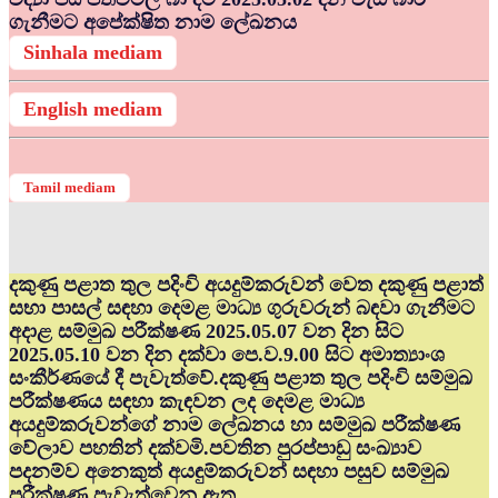
ගැනීමට අපේක්ෂිත නාම ලේඛනය
Sinhala mediam
English mediam
Tamil mediam
දකුණු පළාත තුල පදිංචි අයදුම්කරුවන් වෙත දකුණු පළාත්
සභා පාසල් සඳහා දෙමළ මාධ්‍ය ගුරුවරුන් බඳවා ගැනීමට
අදාළ සම්මුඛ පරීක්ෂණ 2025.05.07 වන දින සිට
2025.05.10 වන දින දක්වා පෙ.ව.9.00 සිට අමාත්‍යාංශ
සංකීර්ණයේ දී පැවැත්වේ.දකුණු පළාත තුල පදිංචි සම්මුඛ
පරීක්ෂණය සඳහා කැඳවන ලද දෙමළ මාධ්‍ය
අයදුම්කරුවන්ගේ නාම ලේඛනය හා සම්මුඛ පරීක්ෂණ
වේලාව පහතින් දක්වමි.පවතින පුරප්පාඩු සංඛ්‍යාව
පදනම්ව අනෙකුත් අයඳුම්කරුවන් සඳහා පසුව සම්මුඛ
පරීක්ෂණ පැවැත්වෙනු ඇත.