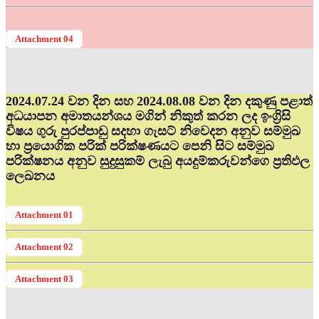
Attachment 04
2024.07.24 වන දින සහ 2024.08.08 වන දින දකුණු පළාත්
අධ‍යාපන අමාතයන්ශය මගින් නිකුත් කරන ලද ඉංග්‍රිසි
විෂය ගුරු පුරප්පාඩු සදහා ගැසට් නිවෙදන අනුව සම්මුඛ
හා ප්‍රයොගික පරික් පරික්ෂණයට පෙනි සිට සම්මුඛ
පරික්ෂනය අනුව සුදුසුකම් ලැබු අයදුම්කරුවන්ගෙ ප්‍රතිඵල
ලෙඛනය
Attachment 01
Attachment 02
Attachment 03