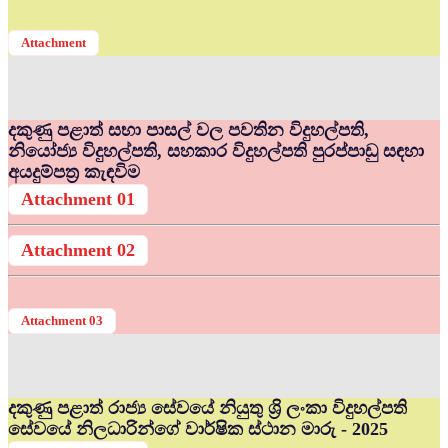
Attachment
දකුණු පළාත් සභා පාසල් වල පවතින විදුහල්පති,
නියෝජ්‍ය විදුහල්පති, සහකාර විදුහල්පති පුරප්පාඩු සඳහා
අයදුම්පත්‍ර කැඳවිම
Attachment 01
Attachment 02
Attachment 03
දකුණු පළාත් රාජ්‍ය සේවයේ නියුතු ශ්‍රි ලංකා විදුහල්පති
සේවයේ නිලධාරින්ගේ වාර්ෂික ස්ථාන මාරු - 2025