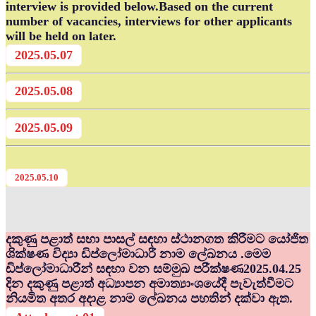
interview is provided below.Based on the current
number of vacancies, interviews for other applicants
will be held on later.
2025.05.07
2025.05.08
2025.05.09
2025.05.10
දකුණු පළාත් සභා පාසල් සඳහා ස්ථානගත කිරීමට යෝජිත
ශික්ෂණ විද්‍යා ඩිප්ලෝමාධාරී නාම ලේඛනය .මෙම
ඩිප්ලෝමාධාරීන් සඳහා වන සම්මුඛ පරීක්ෂණ2025.04.25
දින දකුණු පළාත් අධ්‍යාපන අමාත්‍යාංශයේදී පැවැත්වීමට
නියමිත අතර අදාළ නාම ලේඛනය පහතින් දක්වා ඇත.