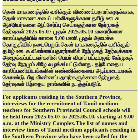
தென் மாகாணத்தில் வசிக்கும் விண்ணப்பதாரர்களுக்காக,
தென் மாகாண சபைப் பள்ளிகளுக்கான தமிழ் ஊடக
ஆசிரியர்களை ஆட்சேர்ப்பு செய்வதற்கான நேர்முகத்
தேர்வுகள் 2025.05.07 முதல் 2025.05.10 வரையிலான
காலப்பகுதியில் காலை 9.00 மணி முதல் அமைச்சு
தொகுதியில் நடைபெறும்.தென் மாகாணத்தில் வசிக்கும்
தமிழ் ஊடக விண்ணப்பதாரர்களில் நேர்முகத் தேர்வுக்காக
அழைக்கப்பட்டவர்களின் பெயர் விபரப் பட்டியலும் நேர்முகத்
தேர்வு நேரமும் கீழே வழங்கப்பட்டுள்ளது. தற்போதைய
காலிப்பணியிடங்களின் எண்ணிக்கையை அடிப்படையாகக்
கொண்டு, பிற விண்ணப்பதாரர்களுக்கான நேர்முகத்
தேர்வுகள் பிந்தைய நாள்களில் நடத்தப்படும்.
For applicants residing in the Southern Province,
interviews for the recruitment of Tamil medium
teachers for Southern Provincial Council schools will
be held from 2025.05.07 to 2025.05.10, starting at 9.00
a.m. at the Ministry Complex.The list of names and
interview times of Tamil medium applicants residing in
the Southern Province who have been called for the