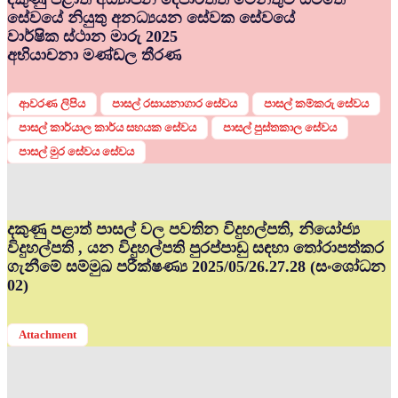
සේවයේ නියුතු අනධ්‍යයන සේවක සේවයේ
වාර්ෂික ස්ථාන මාරු 2025
අභියාචනා මණ්ඩල තීරණ
ආවරණ ලිපිය
පාසල් රසායනාගාර සේවය
පාසල් කම්කරු සේවය
පාසල් කාර්යාල කාර්ය සහයක සේවය
පාසල් පුස්තකාල සේවය
පාසල් මුර සේවය සේවය
දකුණු පළාත් පාසල් වල පවතින විදුහල්පති, නියෝජ්‍ය
විදුහල්පති , යන විදුහල්පති පුරප්පාඩු සඳහා තෝරාපත්කර
ගැනීමේ සම්මුඛ පරීක්ෂණ්‍ය 2025/05/26.27.28 (සංශෝධන
02)
Attachment