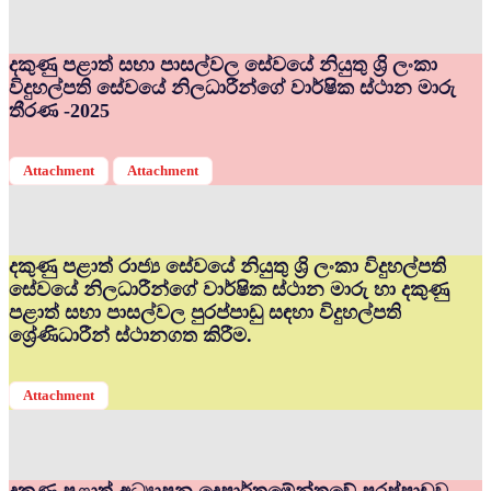
දකුණු පළාත් සභා පාසල්වල සේවයේ නියුතු ශ්‍රි ලංකා
විදුහල්පති සේවයේ නිලධාරීන්ගේ වාර්ෂික ස්ථාන මාරු
තීරණ -2025
Attachment
Attachment
දකුණු පළාත් රාජ්‍ය සේවයේ නියුතු ශ්‍රි ලංකා විදුහල්පති
සේවයේ නිලධාරීන්ගේ වාර්ෂික ස්ථාන මාරු හා දකුණු
පළාත් සභා පාසල්වල පුරප්පාඩු සඳහා විදුහල්පති
ශ්‍රේණිධාරීන් ස්ථානගත කිරීම.
Attachment