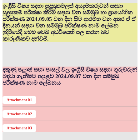
ඉංග්‍රීසි විෂය සඳහා සුදුසුකම්ලත් අයදුම්කරුවන් සඳහා
සුදුසුකම් පරීක්ෂා කිරීම සඳහා වන සම්මුඛ හා ප්‍රායෝගික
පරීක්ෂණ 2024.09.05 වන දින සිට ආරම්භ වන අතර ඒ ඒ
දිනයන් සඳහා වන සම්මුඛ පරීක්ෂණ නාම ලේඛන
ඉදිරියේදී මෙම වෙබ් අඩවියෙහි පල කරන බව
කාරුණිකව දන්වමි.
දකුණු පළාත් සභා පාසල් වල ඉංග්‍රීසි විෂය සඳහා ගුරුවරුන්
බඳවා ගැනීමට අදාළව 2024.09.07 වන දින සම්මුඛ
පරීක්ෂණ නාම ලේඛනය
Attachment 01
Attachment 02
Attachment 03