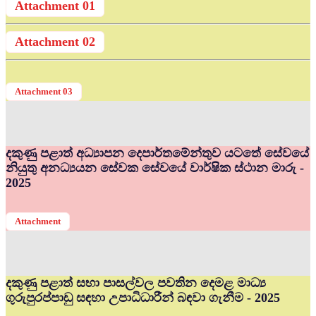
Attachment 01
Attachment 02
Attachment 03
දකුණු පළාත් අධ්‍යාපන දෙපාර්තමේන්තුව යටතේ සේවයේ
නියුතු අනධ්‍යයන සේවක සේවයේ වාර්ෂික ස්ථාන මාරු -
2025
Attachment
දකුණු පළාත් සභා පාසල්වල පවතින දෙමළ මාධ්‍ය
ගුරුපුරප්පාඩු සඳහා උපාධිධාරීන් බඳවා ගැනීම - 2025