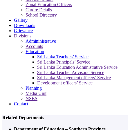
Zonal Education Officers
Cardre Details
School Directory
Gallery
Downloads
Grievance
Divisions
Admininistrative
Accounts
Education
Sri Lanka Teachers’ Service
Sri Lanka Principals’ Service
Sri Lanka Education Administrative Service
Sri Lanka Teacher Advisors’ Service
Sri Lanka Management officers’ Service
Development officers’ Service
Planning
Media Unit
NSBS
Contact
Related Departments
Department of Education – Southern Province