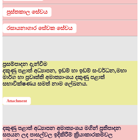
පුස්තකාල සේවය
රසායනාගාර සේවක සේවය
ප්‍රසම්පාදන දැන්වීම
දකුණු පළාත් අධ්‍යාපන, ඉඩම් හා ඉඩම් සංවර්ධන,මහා
මාර්ග හා ප්‍රවෘත්ති අමාත්‍යාංශය දකුණු පළාත්
සභාවික්ෂණය සමත් නාම ලේඛනය.
Attachment
දකුණු පළාත් අධ්‍යාපන අමාත්‍යංශය මගින් ප්‍රතිපාදන
සපයන ලද පාසල්වල ඉදිකිරීම් ක්‍රියාකාරකම්වල