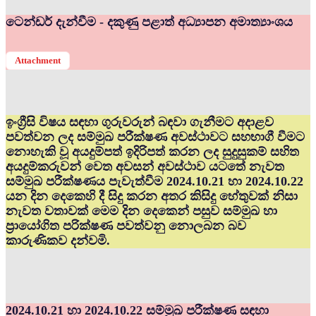
ටෙන්ඩර් දැන්වීම - දකුණු පළාත් අධ්‍යාපන අමාත්‍යාංශය
Attachment
ඉංග්‍රීසි විෂය සඳහා ගුරුවරුන් බඳවා ගැනීමට අදාළව
පවත්වන ලද සම්මුඛ පරීක්ෂණ අවස්ථාවට සහභාගී වීමට
නොහැකි වූ අයදුම්පත් ඉදිරිපත් කරන ලද සුදුසුකම් සහිත
අයදුම්කරුවන් වෙත අවසන් අවස්ථාව යටතේ නැවත
සම්මුඛ පරීක්ෂණය පැවැත්වීම 2024.10.21 හා 2024.10.22
යන දින දෙකෙහි දී සිදු කරන අතර කිසිදු හේතුවක් නිසා
නැවත වතාවක් මෙම දින දෙකෙන් පසුව සම්මුඛ හා
ප්‍රායෝගිත පරික්ෂණ පවත්වනු නොලබන බව
කාරුණිකව දන්වමි.
2024.10.21 හා 2024.10.22 සම්මුඛ පරීක්ෂණ සඳහා