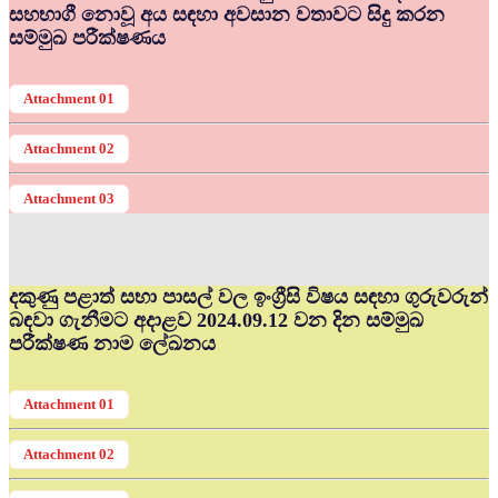
සහභාගී නොවූ අය සඳහා අවසාන වතාවට සිදු කරන
සම්මුඛ පරීක්ෂණය
Attachment 01
Attachment 02
Attachment 03
දකුණු පළාත් සභා පාසල් වල ඉංග්‍රීසි විෂය සඳහා ගුරුවරුන්
බඳවා ගැනීමට අදාළව 2024.09.12 වන දින සම්මුඛ
පරීක්ෂණ නාම ලේඛනය
Attachment 01
Attachment 02