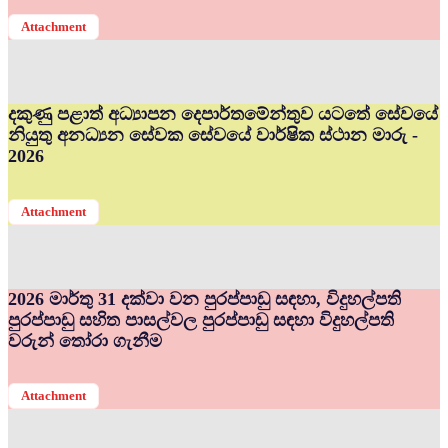
Attachment
දකුණු පළාත් අධ්‍යාපන දෙපාර්තමේන්තුව යටතේ සේවයේ
නියුතු අනධ්‍යන සේවක සේවයේ වාර්ෂික ස්ථාන මාරු -
2026
Attachment
2026 මාර්තු 31 දක්වා වන පුරප්පාඩු සඳහා, විදුහල්පති
පුරප්පාඩු සහිත පාසල්වල පුරප්පාඩු සඳහා විදුහල්පති
වරුන් තෝරා ගැනීම
Attachment