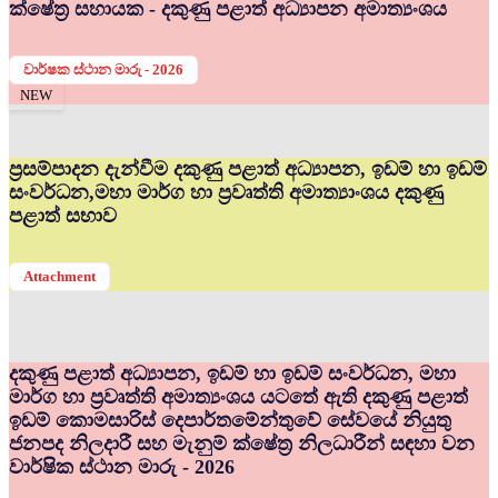
ක්ෂේත්‍ර සහායක - දකුණු පළාත් අධ්‍යාපන අමාත්‍යංශය
වාර්ෂක ස්ථාන මාරු - 2026
NEW
ප්‍රසම්පාදන දැන්වීම දකුණු පළාත් අධ්‍යාපන, ඉඩම් හා ඉඩම්
සංවර්ධන,මහා මාර්ග හා ප්‍රවෘත්ති අමාත්‍යාංශය දකුණු
පළාත් සභාව
Attachment
දකුණු පළාත් අධ්‍යාපන, ඉඩම් හා ඉඩම් සංවර්ධන, මහා
මාර්ග හා ප්‍රවෘත්ති අමාත්‍යංශය යටතේ ඇති දකුණු පළාත්
ඉඩම් කොමසාරිස් දෙපාර්තමේන්තුවේ සේවයේ නියුතු
ජනපද නිලදාරී සහ මැනුම් ක්ෂේත්‍ර නිලධාරීන් සඳහා වන
වාර්ෂික ස්ථාන මාරු - 2026