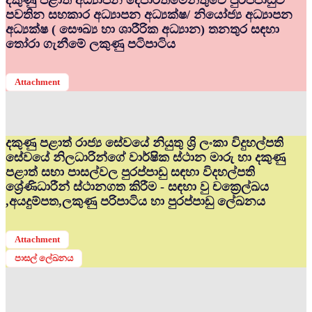
දකුණු පළාත් අධ්‍යාපන දෙපාර්තමේන්තුවේ පුරප්පාඩුව
පවතින සහකාර අධ්‍යාපන අධ්‍යක්ෂ/ නියෝජ්‍ය අධ්‍යාපන
අධ්‍යක්ෂ ( සෞඛ්‍ය හා ශාරීරික අධ්‍යාන) තනතුර සඳහා
තෝරා ගැනීමේ ලකුණු පටිපාටිය
Attachment
දකුණු පළාත් රාජ්‍ය සේවයේ නියුතු ශ්‍රි ලංකා විදුහල්පති
සේවයේ නිලධාරින්ගේ වාර්ෂික ස්ථාන මාරු හා දකුණු
පළාත් සභා පාසල්වල පුරප්පාඩු සඳහා විදහල්පති
ශ්‍රේණිධාරීන් ස්ථානගත කිරීම - සඳහා වු චක්‍රෙල්ඛය
,අයදුම්පත,ලකුණු පරිපාටිය හා පුරප්පාඩු ලේඛනය
Attachment
පාසල් ලේඛනය