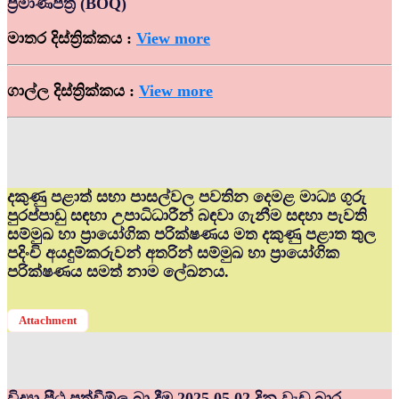
ප්‍රමාණපත්‍ර (BOQ)
මාතර දිස්ත්‍රික්කය :
View more
ගාල්ල දිස්ත්‍රික්කය :
View more
දකුණු පළාත් සභා පාසල්වල පවතින දෙමළ මාධ්‍ය ගුරු
පුරප්පාඩු සඳහා උපාධිධාරීන් බඳවා ගැනීම සඳහා පැවති
සම්මුඛ හා ප්‍රායෝගික පරික්ෂණය මත දකුණු පළාත තුල
පදිංචි අයදුම්කරුවන් අතරින් සම්මුඛ හා ප්‍රායෝගික
පරික්ෂණය සමත් නාම ලේඛනය.
Attachment
විද්‍යා පීඨ පත්වීම්ල බා දීම 2025.05.02 දින වැඩ බාර