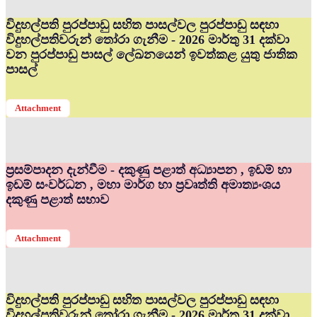
විදුහල්පති පුරප්පාඩු සහිත පාසල්වල පුරප්පාඩු සඳහා
විදුහල්පතිවරුන් තෝරා ගැනීම - 2026 මාර්තු 31 දක්වා
වන පුරප්පාඩු පාසල් ලේඛනයෙන් ඉවත්කළ යුතු ජාතික
පාසල්
Attachment
ප්‍රසම්පාදන දැන්වීම - දකුණු පළාත් අධ්‍යාපන , ඉඩම් හා
ඉඩම් සංවර්ධන , මහා මාර්ග හා ප්‍රවෘත්ති අමාත්‍යංශය
දකුණු පළාත් සභාව
Attachment
විදුහල්පති පුරප්පාඩු සහිත පාසල්වල පුරප්පාඩු සඳහා
විදුහල්පතිවරුන් තෝරා ගැනීම - 2026 මාර්තු 31 දක්වා