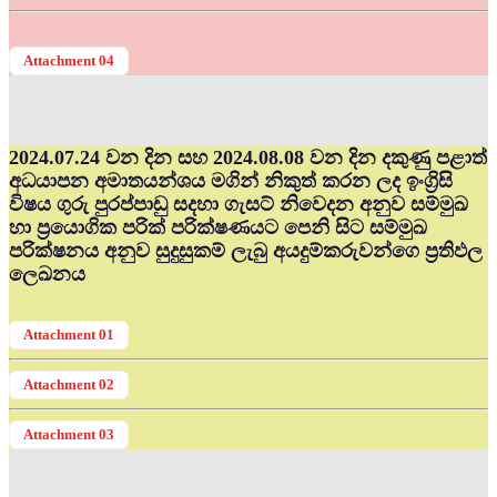
Attachment 04
2024.07.24 වන දින සහ 2024.08.08 වන දින දකුණු පළාත්
අධ‍යාපන අමාතයන්ශය මගින් නිකුත් කරන ලද ඉංග්‍රිසි
විෂය ගුරු පුරප්පාඩු සදහා ගැසට් නිවෙදන අනුව සම්මුඛ
හා ප්‍රයොගික පරික් පරික්ෂණයට පෙනි සිට සම්මුඛ
පරික්ෂනය අනුව සුදුසුකම් ලැබු අයදුම්කරුවන්ගෙ ප්‍රතිඵල
ලෙඛනය
Attachment 01
Attachment 02
Attachment 03