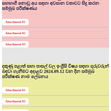
සහභාගී නොවූ අය සඳහා අවසාන වතාවට සිදු කරන
සම්මුඛ පරීක්ෂණය
Attachment 01
Attachment 02
Attachment 03
දකුණු පළාත් සභා පාසල් වල ඉංග්‍රීසි විෂය සඳහා ගුරුවරුන්
බඳවා ගැනීමට අදාළව 2024.09.12 වන දින සම්මුඛ
පරීක්ෂණ නාම ලේඛනය
Attachment 01
Attachment 02