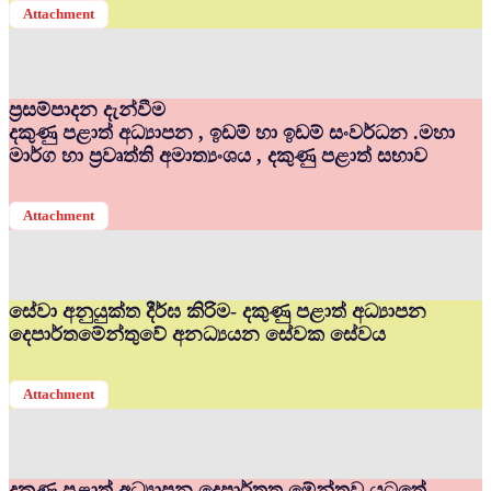
Attachment
ප්‍රසම්පාදන දැන්වීම
දකුණු පළාත් අධ්‍යාපන , ඉඩම් හා ඉඩම් සංවර්ධන .මහා
මාර්ග හා ප්‍රවෘත්ති අමාත්‍යංශය , දකුණු පළාත් සභාව
Attachment
සේවා අනුයුක්ත දීර්ඝ කිරිම- දකුණු පළාත් අධ්‍යාපන
දෙපාර්තමේන්තුවේ අනධ්‍යයන සේවක සේවය
Attachment
දකුණු පළාත් අධ්‍යාපන දෙපාර්තත මේන්තුව යටතේ