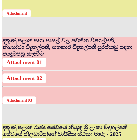
Attachment
දකුණු පළාත් සභා පාසල් වල පවතින විදුහල්පති,
නියෝජ්‍ය විදුහල්පති, සහකාර විදුහල්පති පුරප්පාඩු සඳහා
අයදුම්පත්‍ර කැඳවිම
Attachment 01
Attachment 02
Attachment 03
දකුණු පළාත් රාජ්‍ය සේවයේ නියුතු ශ්‍රි ලංකා විදුහල්පති
සේවයේ නිලධාරින්ගේ වාර්ෂික ස්ථාන මාරු - 2025