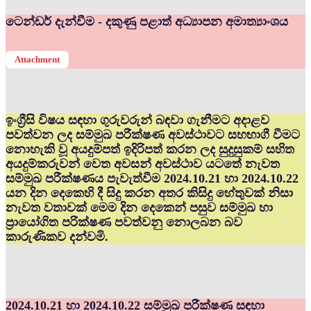
ටෙන්ඩර් දැන්වීම - දකුණු පළාත් අධ්‍යාපන අමාත්‍යාංශය
Attachment
ඉංග්‍රීසි විෂය සඳහා ගුරුවරුන් බඳවා ගැනීමට අදාළව
පවත්වන ලද සම්මුඛ පරීක්ෂණ අවස්ථාවට සහභාගී වීමට
නොහැකි වූ අයදුම්පත් ඉදිරිපත් කරන ලද සුදුසුකම් සහිත
අයදුම්කරුවන් වෙත අවසන් අවස්ථාව යටතේ නැවත
සම්මුඛ පරීක්ෂණය පැවැත්වීම 2024.10.21 හා 2024.10.22
යන දින දෙකෙහි දී සිදු කරන අතර කිසිදු හේතුවක් නිසා
නැවත වතාවක් මෙම දින දෙකෙන් පසුව සම්මුඛ හා
ප්‍රායෝගිත පරික්ෂණ පවත්වනු නොලබන බව
කාරුණිකව දන්වමි.
2024.10.21 හා 2024.10.22 සම්මුඛ පරීක්ෂණ සඳහා