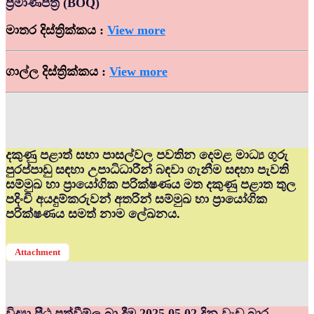
ප්‍රමාණපත්‍ර (BOQ)
මාතර දිස්ත්‍රික්කය :
View more
ගාල්ල දිස්ත්‍රික්කය :
View more
දකුණු පළාත් සභා පාසල්වල පවතින දෙමළ මාධ්‍ය ගුරු
පුරප්පාඩු සඳහා උපාධිධාරීන් බඳවා ගැනීම සඳහා පැවති
සම්මුඛ හා ප්‍රායෝගික පරික්ෂණය මත දකුණු පළාත තුල
පදිංචි අයදුම්කරුවන් අතරින් සම්මුඛ හා ප්‍රායෝගික
පරික්ෂණය සමත් නාම ලේඛනය.
Attachment
විද්‍යා පීඨ පත්වීම්ල බා දීම 2025.05.02 දින වැඩ බාර