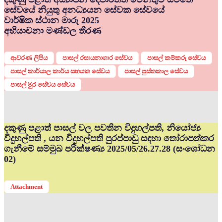
සේවයේ නියුතු අනධ්‍යයන සේවක සේවයේ
වාර්ෂික ස්ථාන මාරු 2025
අභියාචනා මණ්ඩල තීරණ
ආවරණ ලිපිය
පාසල් රසායනාගාර සේවය
පාසල් කම්කරු සේවය
පාසල් කාර්යාල කාර්ය සහයක සේවය
පාසල් පුස්තකාල සේවය
පාසල් මුර සේවය සේවය
දකුණු පළාත් පාසල් වල පවතින විදුහල්පති, නියෝජ්‍ය
විදුහල්පති , යන විදුහල්පති පුරප්පාඩු සඳහා තෝරාපත්කර
ගැනීමේ සම්මුඛ පරීක්ෂණ්‍ය 2025/05/26.27.28 (සංශෝධන
02)
Attachment