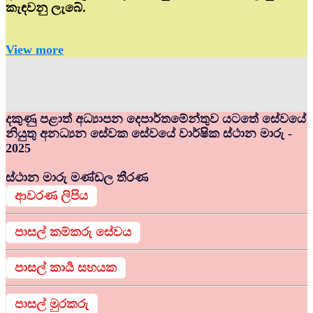
කැඳවනු ලැබේ.
View more
දකුණු පළාත් අධ්‍යාපන දෙපාර්තමේන්තුව යටතේ සේවයේ
නියුතු අනධ්‍යන සේවක සේවයේ වාර්ෂික ස්ථාන මාරු -
2025
ස්ථාන මාරු මණ්ඩල තීරණ
ආවරණ ලිපිය
පාසල් කම්කරු සේවය
පාසල් කාර්‍ය සහයක
පාසල් මුරකරු