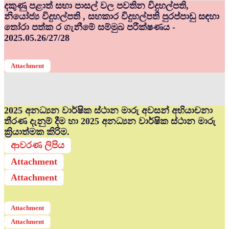
දකුණු පළාත් සභා පාසල් වල පවතින විදුහල්පති,
නියෝජ්‍ය විදුහල්පති , සහකාර විදුහල්පති පුරප්පාඩු සඳහා
තෝරා පත්ක ර ගැනීමේ සම්මුඛ පරීක්ෂණය -
2025.05.26/27/28
Attachment
2025 අනධ්‍යන වාර්ෂික ස්ථාන මාරු අවසන් අභියාචනා
තීරණ දැනුම් දීම හා 2025 අනධ්‍යන වාර්ෂික ස්ථාන මාරු
ක්‍රියාත්මක කිරිම.
ආවරණ ලිපිය
Attachment
Attachment
Attachment
Attachment