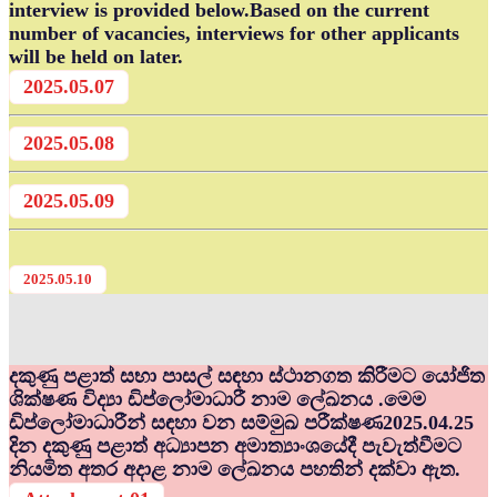
interview is provided below.Based on the current
number of vacancies, interviews for other applicants
will be held on later.
2025.05.07
2025.05.08
2025.05.09
2025.05.10
දකුණු පළාත් සභා පාසල් සඳහා ස්ථානගත කිරීමට යෝජිත
ශික්ෂණ විද්‍යා ඩිප්ලෝමාධාරී නාම ලේඛනය .මෙම
ඩිප්ලෝමාධාරීන් සඳහා වන සම්මුඛ පරීක්ෂණ2025.04.25
දින දකුණු පළාත් අධ්‍යාපන අමාත්‍යාංශයේදී පැවැත්වීමට
නියමිත අතර අදාළ නාම ලේඛනය පහතින් දක්වා ඇත.