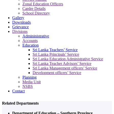
Zonal Education Officers
Cardre Details
School Directory
Gallery
Downloads
Grievance
Divisions
Admininistrative
Accounts
Education
Sri Lanka Teachers’ Service
Sri Lanka Principals’ Service
Sri Lanka Education Administrative Service
Sri Lanka Teacher Advisors’ Service
Sri Lanka Management officers’ Service
Development officers’ Service
Planning
Media Unit
NSBS
Contact
Related Departments
Department of Education – Southern Province