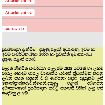
Attachment 01
Attachment 02
Attachment 03
ප්‍රසම්පාදන දැන්වීම - දකුණු පළාත් අධ්‍යාපන, ඉඩම් හා
ඉඩම් සංවර්ධන,මහා මාර්ග හා ප්‍රවෘත්ති අමාත්‍යාංශය
දකුණු පළාත් සභාව
පළාත් නිශ්චිත සංවර්ධන සැලැස්ම 2025 යටතේ හා ලඟම
පාසල හොඳම පාසල ව්‍යාපෘතිය යටතේ ක්‍රියාත්මක කරනු
ලබන පහත සඳහන් වැඩ යෝජනා සඳහා සුදුසුකම් ලත්
කොන්ත්‍රාත්කරුවන්ගෙන්,දකුණු පළාත් අධ්‍යාපන
අමාත්‍යාංශයේ ප්‍රසම්පාදන කමිටු සභාපති විසින් ලංසු පත්
කැඳවනු ලැබේ.