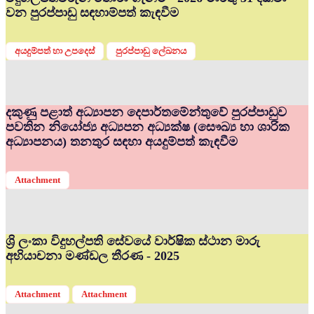
වන පුරප්පාඩු සඳහාම්පත් කැඳවීම
අයදුම්පත් හා උපදෙස්
පුරප්පාඩු ලේඛනය
දකුණු පළාත් අධ්‍යාපන දෙපාර්තමේන්තුවේ පුරප්පාඩුව
පවතින නියෝජ්‍ය අධ්‍යපන අධ්‍යක්ෂ (සෞඛ්‍ය හා ශාරික
අධ්‍යාපනය) තනතුර සඳහා අයදුම්පත් කැඳවීම
Attachment
ශ්‍රි ලංකා විදුහල්පති සේවයේ වාර්ෂික ස්ථාන මාරු
අභියාචනා මණ්ඩල තීරණ - 2025
Attachment
Attachment