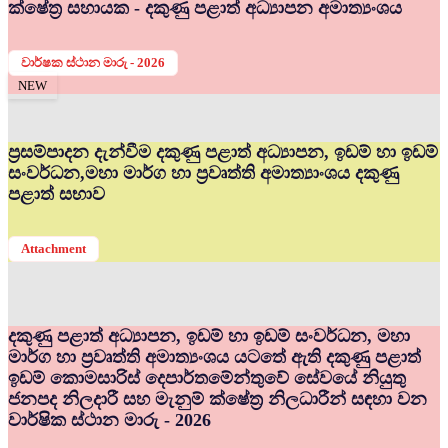
ක්ෂේත්‍ර සහායක - දකුණු පළාත් අධ්‍යාපන අමාත්‍යංශය
වාර්ෂක ස්ථාන මාරු - 2026
NEW
ප්‍රසම්පාදන දැන්වීම දකුණු පළාත් අධ්‍යාපන, ඉඩම් හා ඉඩම්
සංවර්ධන,මහා මාර්ග හා ප්‍රවෘත්ති අමාත්‍යාංශය දකුණු
පළාත් සභාව
Attachment
දකුණු පළාත් අධ්‍යාපන, ඉඩම් හා ඉඩම් සංවර්ධන, මහා
මාර්ග හා ප්‍රවෘත්ති අමාත්‍යංශය යටතේ ඇති දකුණු පළාත්
ඉඩම් කොමසාරිස් දෙපාර්තමේන්තුවේ සේවයේ නියුතු
ජනපද නිලදාරී සහ මැනුම් ක්ෂේත්‍ර නිලධාරීන් සඳහා වන
වාර්ෂික ස්ථාන මාරු - 2026