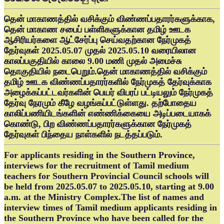
தென் மாகாணத்தில் வசிக்கும் விண்ணப்பதாரர்களுக்காக,
தென் மாகாண சபைப் பள்ளிகளுக்கான தமிழ் ஊடக
ஆசிரியர்களை ஆட்சேர்ப்பு செய்வதற்கான நேர்முகத்
தேர்வுகள் 2025.05.07 முதல் 2025.05.10 வரையிலான
காலப்பகுதியில் காலை 9.00 மணி முதல் அமைச்சு
தொகுதியில் நடைபெறும்.தென் மாகாணத்தில் வசிக்கும்
தமிழ் ஊடக விண்ணப்பதாரர்களில் நேர்முகத் தேர்வுக்காக
அழைக்கப்பட்டவர்களின் பெயர் விபரப் பட்டியலும் நேர்முகத்
தேர்வு நேரமும் கீழே வழங்கப்பட்டுள்ளது. தற்போதைய
காலிப்பணியிடங்களின் எண்ணிக்கையை அடிப்படையாகக்
கொண்டு, பிற விண்ணப்பதாரர்களுக்கான நேர்முகத்
தேர்வுகள் பிந்தைய நாள்களில் நடத்தப்படும்.
For applicants residing in the Southern Province,
interviews for the recruitment of Tamil medium
teachers for Southern Provincial Council schools will
be held from 2025.05.07 to 2025.05.10, starting at 9.00
a.m. at the Ministry Complex.The list of names and
interview times of Tamil medium applicants residing in
the Southern Province who have been called for the