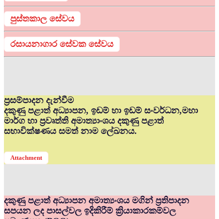
පුස්තකාල සේවය
රසායනාගාර සේවක සේවය
ප්‍රසම්පාදන දැන්වීම
දකුණු පළාත් අධ්‍යාපන, ඉඩම් හා ඉඩම් සංවර්ධන,මහා
මාර්ග හා ප්‍රවෘත්ති අමාත්‍යාංශය දකුණු පළාත්
සභාවික්ෂණය සමත් නාම ලේඛනය.
Attachment
දකුණු පළාත් අධ්‍යාපන අමාත්‍යංශය මගින් ප්‍රතිපාදන
සපයන ලද පාසල්වල ඉදිකිරීම් ක්‍රියාකාරකම්වල