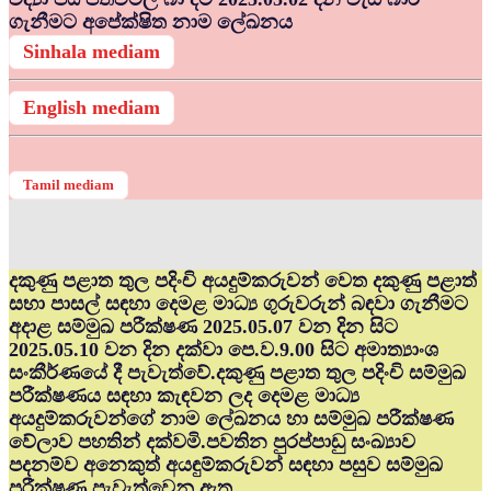
ගැනීමට අපේක්ෂිත නාම ලේඛනය
Sinhala mediam
English mediam
Tamil mediam
දකුණු පළාත තුල පදිංචි අයදුම්කරුවන් වෙත දකුණු පළාත්
සභා පාසල් සඳහා දෙමළ මාධ්‍ය ගුරුවරුන් බඳවා ගැනීමට
අදාළ සම්මුඛ පරීක්ෂණ 2025.05.07 වන දින සිට
2025.05.10 වන දින දක්වා පෙ.ව.9.00 සිට අමාත්‍යාංශ
සංකීර්ණයේ දී පැවැත්වේ.දකුණු පළාත තුල පදිංචි සම්මුඛ
පරීක්ෂණය සඳහා කැඳවන ලද දෙමළ මාධ්‍ය
අයදුම්කරුවන්ගේ නාම ලේඛනය හා සම්මුඛ පරීක්ෂණ
වේලාව පහතින් දක්වමි.පවතින පුරප්පාඩු සංඛ්‍යාව
පදනම්ව අනෙකුත් අයඳුම්කරුවන් සඳහා පසුව සම්මුඛ
පරීක්ෂණ පැවැත්වෙනු ඇත.