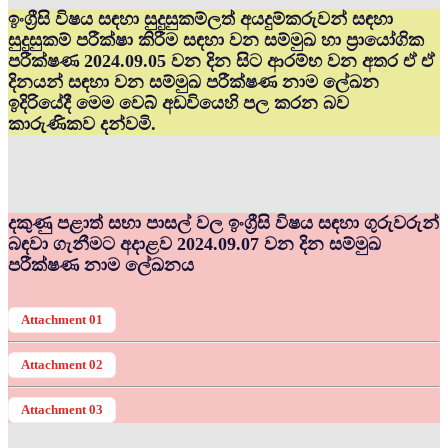
ඉංග්‍රීසි විෂය සඳහා සුදුසුකම්ලත් අයදුම්කරුවන් සඳහා
සුදුසුකම් පරීක්ෂා කිරීම සඳහා වන සම්මුඛ හා ප්‍රායෝගික
පරීක්ෂණ 2024.09.05 වන දින සිට ආරම්භ වන අතර ඒ ඒ
දිනයන් සඳහා වන සම්මුඛ පරීක්ෂණ නාම ලේඛන
ඉදිරියේදී මෙම වෙබ් අඩවියෙහි පල කරන බව
කාරුණිකව දන්වමි.
දකුණු පළාත් සභා පාසල් වල ඉංග්‍රීසි විෂය සඳහා ගුරුවරුන්
බඳවා ගැනීමට අදාළව 2024.09.07 වන දින සම්මුඛ
පරීක්ෂණ නාම ලේඛනය
Attachment 01
Attachment 02
Attachment 03