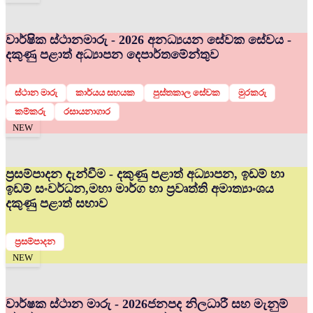
වාර්ෂික ස්ථානමාරු - 2026 අනධ්‍යයන සේවක සේවය -
දකුණු පළාත් අධ්‍යාපන දෙපාර්තමේන්තුව
ස්ථාන මාරු
කාර්යය සහයක
පුස්තකාල සේවක
මුරකරු
කම්කරු
රසායනාගාර
NEW
ප්‍රසම්පාදන දැන්වීම - දකුණු පළාත් අධ්‍යාපන, ඉඩම් හා
ඉඩම් සංවර්ධන,මහා මාර්ග හා ප්‍රවෘත්ති අමාත්‍යාංශය
දකුණු පළාත් සභාව
ප්‍රසම්පාදන
NEW
වාර්ෂක ස්ථාන මාරු - 2026
ජනපද නිලධාරී සහ මැනුම්