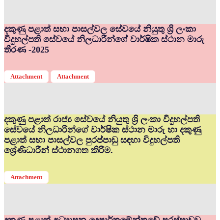
දකුණු පළාත් සභා පාසල්වල සේවයේ නියුතු ශ්‍රි ලංකා
විදුහල්පති සේවයේ නිලධාරීන්ගේ වාර්ෂික ස්ථාන මාරු
තීරණ -2025
Attachment
Attachment
දකුණු පළාත් රාජ්‍ය සේවයේ නියුතු ශ්‍රි ලංකා විදුහල්පති
සේවයේ නිලධාරීන්ගේ වාර්ෂික ස්ථාන මාරු හා දකුණු
පළාත් සභා පාසල්වල පුරප්පාඩු සඳහා විදුහල්පති
ශ්‍රේණිධාරීන් ස්ථානගත කිරීම.
Attachment