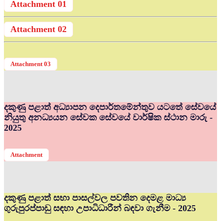
Attachment 01
Attachment 02
Attachment 03
දකුණු පළාත් අධ්‍යාපන දෙපාර්තමේන්තුව යටතේ සේවයේ
නියුතු අනධ්‍යයන සේවක සේවයේ වාර්ෂික ස්ථාන මාරු -
2025
Attachment
දකුණු පළාත් සභා පාසල්වල පවතින දෙමළ මාධ්‍ය
ගුරුපුරප්පාඩු සඳහා උපාධිධාරීන් බඳවා ගැනීම - 2025