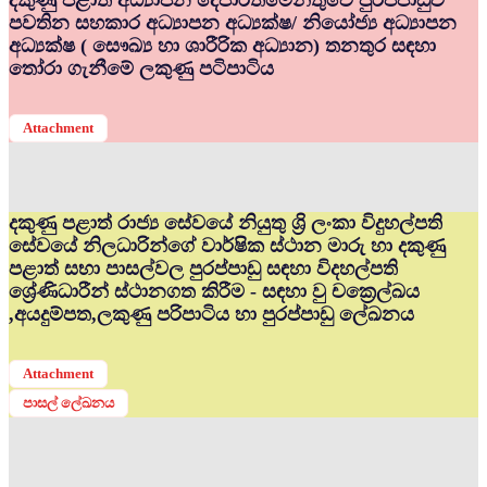
දකුණු පළාත් අධ්‍යාපන දෙපාර්තමේන්තුවේ පුරප්පාඩුව
පවතින සහකාර අධ්‍යාපන අධ්‍යක්ෂ/ නියෝජ්‍ය අධ්‍යාපන
අධ්‍යක්ෂ ( සෞඛ්‍ය හා ශාරීරික අධ්‍යාන) තනතුර සඳහා
තෝරා ගැනීමේ ලකුණු පටිපාටිය
Attachment
දකුණු පළාත් රාජ්‍ය සේවයේ නියුතු ශ්‍රි ලංකා විදුහල්පති
සේවයේ නිලධාරින්ගේ වාර්ෂික ස්ථාන මාරු හා දකුණු
පළාත් සභා පාසල්වල පුරප්පාඩු සඳහා විදහල්පති
ශ්‍රේණිධාරීන් ස්ථානගත කිරීම - සඳහා වු චක්‍රෙල්ඛය
,අයදුම්පත,ලකුණු පරිපාටිය හා පුරප්පාඩු ලේඛනය
Attachment
පාසල් ලේඛනය