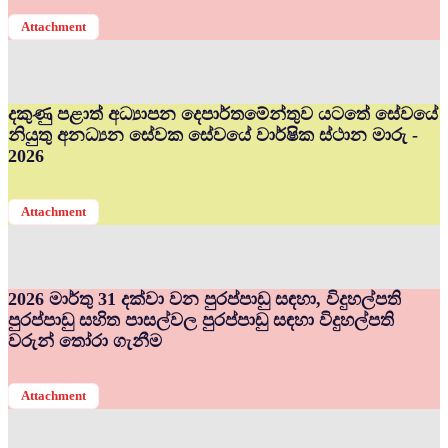
Attachment
දකුණු පළාත් අධ්‍යාපන දෙපාර්තමේන්තුව යටතේ සේවයේ
නියුතු අනධ්‍යන සේවක සේවයේ වාර්ෂික ස්ථාන මාරු -
2026
Attachment
2026 මාර්තු 31 දක්වා වන පුරප්පාඩු සඳහා, විදුහල්පති
පුරප්පාඩු සහිත පාසල්වල පුරප්පාඩු සඳහා විදුහල්පති
වරුන් තෝරා ගැනීම
Attachment