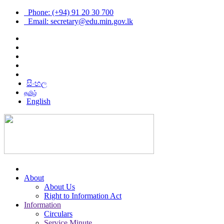
Phone: (+94) 91 20 30 700
Email: secretary@edu.min.gov.lk
සිංහල
தமிழ்
English
About
About Us
Right to Information Act
Information
Circulars
Service Minute