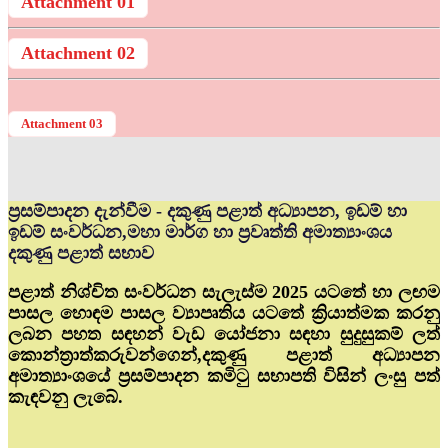
Attachment 01
Attachment 02
Attachment 03
ප්‍රසම්පාදන දැන්වීම - දකුණු පළාත් අධ්‍යාපන, ඉඩම් හා
ඉඩම් සංවර්ධන,මහා මාර්ග හා ප්‍රවෘත්ති අමාත්‍යාංශය
දකුණු පළාත් සභාව
පළාත් නිශ්චිත සංවර්ධන සැලැස්ම 2025 යටතේ හා ලඟම
පාසල හොඳම පාසල ව්‍යාපෘතිය යටතේ ක්‍රියාත්මක කරනු
ලබන පහත සඳහන් වැඩ යෝජනා සඳහා සුදුසුකම් ලත්
කොන්ත්‍රාත්කරුවන්ගෙන්,දකුණු පළාත් අධ්‍යාපන
අමාත්‍යාංශයේ ප්‍රසම්පාදන කමිටු සභාපති විසින් ලංසු පත්
කැඳවනු ලැබේ.