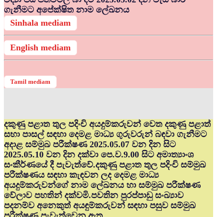
ගැනීමට අපේක්ෂිත නාම ලේඛනය
Sinhala mediam
English mediam
Tamil mediam
දකුණු පළාත තුල පදිංචි අයදුම්කරුවන් වෙත දකුණු පළාත්
සභා පාසල් සඳහා දෙමළ මාධ්‍ය ගුරුවරුන් බඳවා ගැනීමට
අදාළ සම්මුඛ පරීක්ෂණ 2025.05.07 වන දින සිට
2025.05.10 වන දින දක්වා පෙ.ව.9.00 සිට අමාත්‍යාංශ
සංකීර්ණයේ දී පැවැත්වේ.දකුණු පළාත තුල පදිංචි සම්මුඛ
පරීක්ෂණය සඳහා කැඳවන ලද දෙමළ මාධ්‍ය
අයදුම්කරුවන්ගේ නාම ලේඛනය හා සම්මුඛ පරීක්ෂණ
වේලාව පහතින් දක්වමි.පවතින පුරප්පාඩු සංඛ්‍යාව
පදනම්ව අනෙකුත් අයඳුම්කරුවන් සඳහා පසුව සම්මුඛ
පරීක්ෂණ පැවැත්වෙනු ඇත.