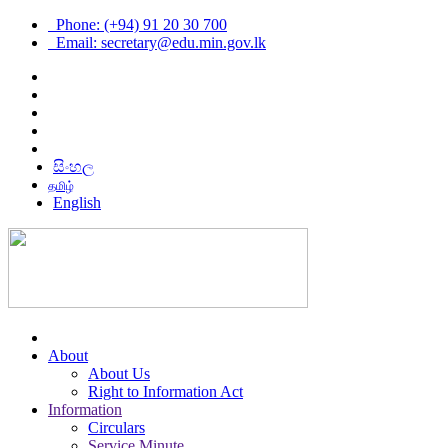
Phone: (+94) 91 20 30 700
Email: secretary@edu.min.gov.lk
සිංහල
தமிழ்
English
About
About Us
Right to Information Act
Information
Circulars
Service Minute