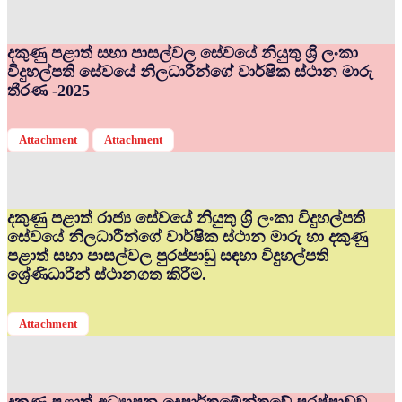
දකුණු පළාත් සභා පාසල්වල සේවයේ නියුතු ශ්‍රි ලංකා
විදුහල්පති සේවයේ නිලධාරීන්ගේ වාර්ෂික ස්ථාන මාරු
තීරණ -2025
Attachment
Attachment
දකුණු පළාත් රාජ්‍ය සේවයේ නියුතු ශ්‍රි ලංකා විදුහල්පති
සේවයේ නිලධාරීන්ගේ වාර්ෂික ස්ථාන මාරු හා දකුණු
පළාත් සභා පාසල්වල පුරප්පාඩු සඳහා විදුහල්පති
ශ්‍රේණිධාරීන් ස්ථානගත කිරීම.
Attachment