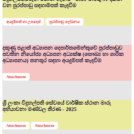
වන පුරප්පාඩු සඳහාම්පත් කැඳවීම
අයදුම්පත් හා උපදෙස්
පුරප්පාඩු ලේඛනය
දකුණු පළාත් අධ්‍යාපන දෙපාර්තමේන්තුවේ පුරප්පාඩුව
පවතින නියෝජ්‍ය අධ්‍යපන අධ්‍යක්ෂ (සෞඛ්‍ය හා ශාරික
අධ්‍යාපනය) තනතුර සඳහා අයදුම්පත් කැඳවීම
Attachment
ශ්‍රි ලංකා විදුහල්පති සේවයේ වාර්ෂික ස්ථාන මාරු
අභියාචනා මණ්ඩල තීරණ - 2025
Attachment
Attachment