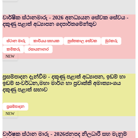
වාර්ෂික ස්ථානමාරු - 2026 අනධ්‍යයන සේවක සේවය -
දකුණු පළාත් අධ්‍යාපන දෙපාර්තමේන්තුව
ස්ථාන මාරු
කාර්යය සහයක
පුස්තකාල සේවක
මුරකරු
කම්කරු
රසායනාගාර
NEW
ප්‍රසම්පාදන දැන්වීම - දකුණු පළාත් අධ්‍යාපන, ඉඩම් හා
ඉඩම් සංවර්ධන,මහා මාර්ග හා ප්‍රවෘත්ති අමාත්‍යාංශය
දකුණු පළාත් සභාව
ප්‍රසම්පාදන
NEW
වාර්ෂක ස්ථාන මාරු - 2026
ජනපද නිලධාරී සහ මැනුම්