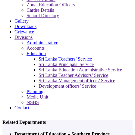
Zonal Education Officers
Cardre Details
School Directory
Gallery
Downloads
Grievance
Divisions
Admininistrative
Accounts
Education
Sri Lanka Teachers’ Service
Sri Lanka Principals’ Service
Sri Lanka Education Administrative Service
Sri Lanka Teacher Advisors’ Service
Sri Lanka Management officers’ Service
Development officers’ Service
Planning
Media Unit
NSBS
Contact
Related Departments
Department of Education – Southern Province