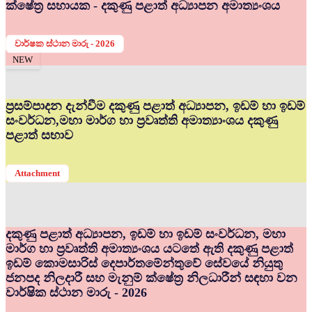
ක්ෂේත්‍ර සහායක - දකුණු පළාත් අධ්‍යාපන අමාත්‍යංශය
වාර්ෂක ස්ථාන මාරු - 2026
NEW
ප්‍රසම්පාදන දැන්වීම දකුණු පළාත් අධ්‍යාපන, ඉඩම් හා ඉඩම්
සංවර්ධන,මහා මාර්ග හා ප්‍රවෘත්ති අමාත්‍යාංශය දකුණු
පළාත් සභාව
Attachment
දකුණු පළාත් අධ්‍යාපන, ඉඩම් හා ඉඩම් සංවර්ධන, මහා
මාර්ග හා ප්‍රවෘත්ති අමාත්‍යංශය යටතේ ඇති දකුණු පළාත්
ඉඩම් කොමසාරිස් දෙපාර්තමේන්තුවේ සේවයේ නියුතු
ජනපද නිලදාරී සහ මැනුම් ක්ෂේත්‍ර නිලධාරීන් සඳහා වන
වාර්ෂික ස්ථාන මාරු - 2026