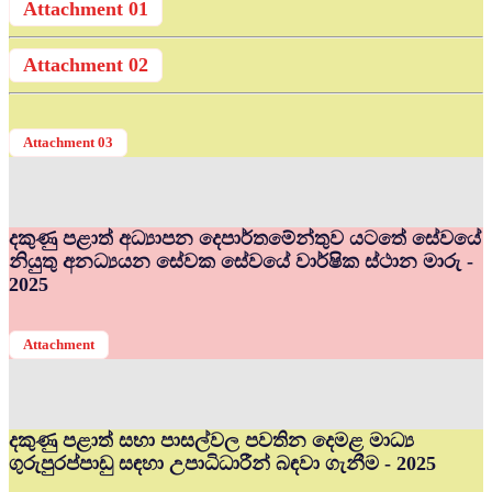
Attachment 01
Attachment 02
Attachment 03
දකුණු පළාත් අධ්‍යාපන දෙපාර්තමේන්තුව යටතේ සේවයේ
නියුතු අනධ්‍යයන සේවක සේවයේ වාර්ෂික ස්ථාන මාරු -
2025
Attachment
දකුණු පළාත් සභා පාසල්වල පවතින දෙමළ මාධ්‍ය
ගුරුපුරප්පාඩු සඳහා උපාධිධාරීන් බඳවා ගැනීම - 2025