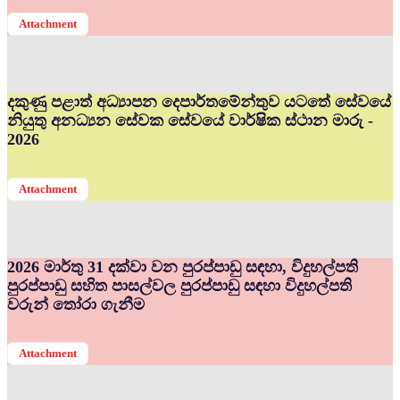
Attachment
දකුණු පළාත් අධ්‍යාපන දෙපාර්තමේන්තුව යටතේ සේවයේ
නියුතු අනධ්‍යන සේවක සේවයේ වාර්ෂික ස්ථාන මාරු -
2026
Attachment
2026 මාර්තු 31 දක්වා වන පුරප්පාඩු සඳහා, විදුහල්පති
පුරප්පාඩු සහිත පාසල්වල පුරප්පාඩු සඳහා විදුහල්පති
වරුන් තෝරා ගැනීම
Attachment