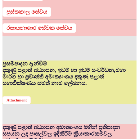
පුස්තකාල සේවය
රසායනාගාර සේවක සේවය
ප්‍රසම්පාදන දැන්වීම
දකුණු පළාත් අධ්‍යාපන, ඉඩම් හා ඉඩම් සංවර්ධන,මහා
මාර්ග හා ප්‍රවෘත්ති අමාත්‍යාංශය දකුණු පළාත්
සභාවික්ෂණය සමත් නාම ලේඛනය.
Attachment
දකුණු පළාත් අධ්‍යාපන අමාත්‍යංශය මගින් ප්‍රතිපාදන
සපයන ලද පාසල්වල ඉදිකිරීම් ක්‍රියාකාරකම්වල