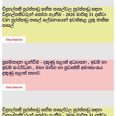
විදුහල්පති පුරප්පාඩු සහිත පාසල්වල පුරප්පාඩු සඳහා
විදුහල්පතිවරුන් තෝරා ගැනීම - 2026 මාර්තු 31 දක්වා
වන පුරප්පාඩු පාසල් ලේඛනයෙන් ඉවත්කළ යුතු ජාතික
පාසල්
Attachment
ප්‍රසම්පාදන දැන්වීම - දකුණු පළාත් අධ්‍යාපන , ඉඩම් හා
ඉඩම් සංවර්ධන , මහා මාර්ග හා ප්‍රවෘත්ති අමාත්‍යංශය
දකුණු පළාත් සභාව
Attachment
විදුහල්පති පුරප්පාඩු සහිත පාසල්වල පුරප්පාඩු සඳහා
විදුහල්පතිවරුන් තෝරා ගැනීම - 2026 මාර්තු 31 දක්වා