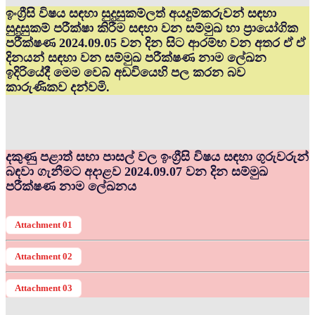
ඉංග්‍රීසි විෂය සඳහා සුදුසුකම්ලත් අයදුම්කරුවන් සඳහා
සුදුසුකම් පරීක්ෂා කිරීම සඳහා වන සම්මුඛ හා ප්‍රායෝගික
පරීක්ෂණ 2024.09.05 වන දින සිට ආරම්භ වන අතර ඒ ඒ
දිනයන් සඳහා වන සම්මුඛ පරීක්ෂණ නාම ලේඛන
ඉදිරියේදී මෙම වෙබ් අඩවියෙහි පල කරන බව
කාරුණිකව දන්වමි.
දකුණු පළාත් සභා පාසල් වල ඉංග්‍රීසි විෂය සඳහා ගුරුවරුන්
බඳවා ගැනීමට අදාළව 2024.09.07 වන දින සම්මුඛ
පරීක්ෂණ නාම ලේඛනය
Attachment 01
Attachment 02
Attachment 03