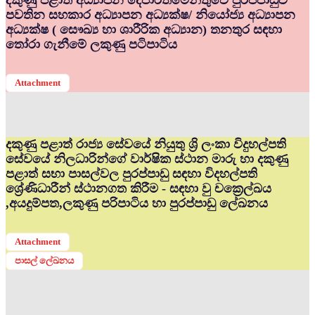
දකුණු පළාත් අධ්‍යාපන දෙපාර්තමේන්තුවේ පුරප්පාඩුව
පවතින සහකාර අධ්‍යාපන අධ්‍යක්ෂ/ නියෝජ්‍ය අධ්‍යාපන
අධ්‍යක්ෂ ( සෞඛ්‍ය හා ශාරීරික අධ්‍යාන) තනතුර සඳහා
තෝරා ගැනීමේ ලකුණු පටිපාටිය
Attachment
දකුණු පළාත් රාජ්‍ය සේවයේ නියුතු ශ්‍රි ලංකා විදුහල්පති
සේවයේ නිලධාරින්ගේ වාර්ෂික ස්ථාන මාරු හා දකුණු
පළාත් සභා පාසල්වල පුරප්පාඩු සඳහා විදහල්පති
ශ්‍රේණිධාරීන් ස්ථානගත කිරීම - සඳහා වු චක්‍රෙල්ඛය
,අයදුම්පත,ලකුණු පරිපාටිය හා පුරප්පාඩු ලේඛනය
Attachment
පාසල් ලේඛනය