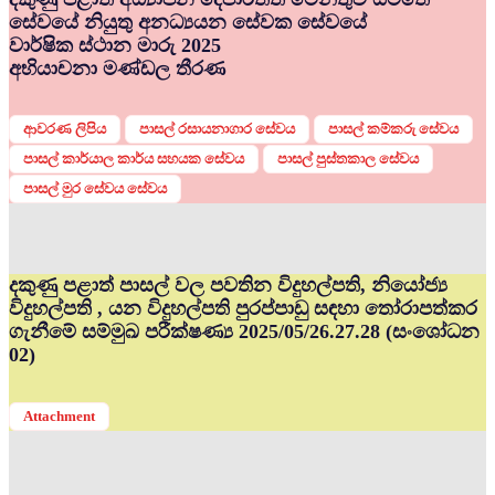
සේවයේ නියුතු අනධ්‍යයන සේවක සේවයේ
වාර්ෂික ස්ථාන මාරු 2025
අභියාචනා මණ්ඩල තීරණ
ආවරණ ලිපිය
පාසල් රසායනාගාර සේවය
පාසල් කම්කරු සේවය
පාසල් කාර්යාල කාර්ය සහයක සේවය
පාසල් පුස්තකාල සේවය
පාසල් මුර සේවය සේවය
දකුණු පළාත් පාසල් වල පවතින විදුහල්පති, නියෝජ්‍ය
විදුහල්පති , යන විදුහල්පති පුරප්පාඩු සඳහා තෝරාපත්කර
ගැනීමේ සම්මුඛ පරීක්ෂණ්‍ය 2025/05/26.27.28 (සංශෝධන
02)
Attachment