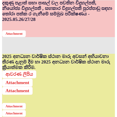
දකුණු පළාත් සභා පාසල් වල පවතින විදුහල්පති,
නියෝජ්‍ය විදුහල්පති , සහකාර විදුහල්පති පුරප්පාඩු සඳහා
තෝරා පත්ක ර ගැනීමේ සම්මුඛ පරීක්ෂණය -
2025.05.26/27/28
Attachment
2025 අනධ්‍යන වාර්ෂික ස්ථාන මාරු අවසන් අභියාචනා
තීරණ දැනුම් දීම හා 2025 අනධ්‍යන වාර්ෂික ස්ථාන මාරු
ක්‍රියාත්මක කිරිම.
ආවරණ ලිපිය
Attachment
Attachment
Attachment
Attachment