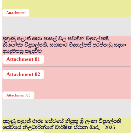
Attachment
දකුණු පළාත් සභා පාසල් වල පවතින විදුහල්පති,
නියෝජ්‍ය විදුහල්පති, සහකාර විදුහල්පති පුරප්පාඩු සඳහා
අයදුම්පත්‍ර කැඳවිම
Attachment 01
Attachment 02
Attachment 03
දකුණු පළාත් රාජ්‍ය සේවයේ නියුතු ශ්‍රි ලංකා විදුහල්පති
සේවයේ නිලධාරින්ගේ වාර්ෂික ස්ථාන මාරු - 2025