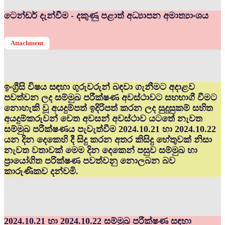
ටෙන්ඩර් දැන්වීම - දකුණු පළාත් අධ්‍යාපන අමාත්‍යාංශය
Attachment
ඉංග්‍රීසි විෂය සඳහා ගුරුවරුන් බඳවා ගැනීමට අදාළව
පවත්වන ලද සම්මුඛ පරීක්ෂණ අවස්ථාවට සහභාගී වීමට
නොහැකි වූ අයදුම්පත් ඉදිරිපත් කරන ලද සුදුසුකම් සහිත
අයදුම්කරුවන් වෙත අවසන් අවස්ථාව යටතේ නැවත
සම්මුඛ පරීක්ෂණය පැවැත්වීම 2024.10.21 හා 2024.10.22
යන දින දෙකෙහි දී සිදු කරන අතර කිසිදු හේතුවක් නිසා
නැවත වතාවක් මෙම දින දෙකෙන් පසුව සම්මුඛ හා
ප්‍රායෝගිත පරික්ෂණ පවත්වනු නොලබන බව
කාරුණිකව දන්වමි.
2024.10.21 හා 2024.10.22 සම්මුඛ පරීක්ෂණ සඳහා