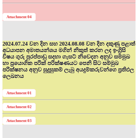
Attachment 04
2024.07.24 වන දින සහ 2024.08.08 වන දින දකුණු පළාත්
අධ‍යාපන අමාතයන්ශය මගින් නිකුත් කරන ලද ඉංග්‍රිසි
විෂය ගුරු පුරප්පාඩු සදහා ගැසට් නිවෙදන අනුව සම්මුඛ
හා ප්‍රයොගික පරික් පරික්ෂණයට පෙනි සිට සම්මුඛ
පරික්ෂනය අනුව සුදුසුකම් ලැබු අයදුම්කරුවන්ගෙ ප්‍රතිඵල
ලෙඛනය
Attachment 01
Attachment 02
Attachment 03