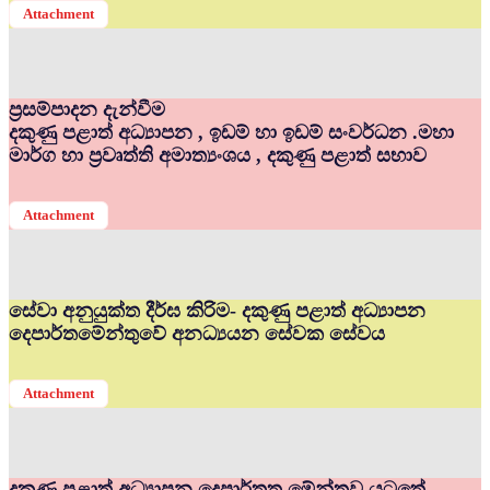
Attachment
ප්‍රසම්පාදන දැන්වීම
දකුණු පළාත් අධ්‍යාපන , ඉඩම් හා ඉඩම් සංවර්ධන .මහා
මාර්ග හා ප්‍රවෘත්ති අමාත්‍යංශය , දකුණු පළාත් සභාව
Attachment
සේවා අනුයුක්ත දීර්ඝ කිරිම- දකුණු පළාත් අධ්‍යාපන
දෙපාර්තමේන්තුවේ අනධ්‍යයන සේවක සේවය
Attachment
දකුණු පළාත් අධ්‍යාපන දෙපාර්තත මේන්තුව යටතේ