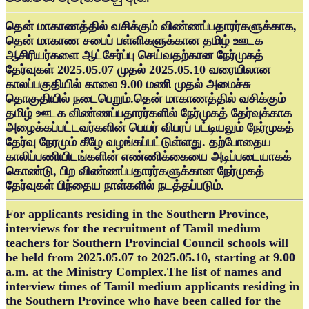
தென் மாகாணத்தில் வசிக்கும் விண்ணப்பதாரர்களுக்காக,
தென் மாகாண சபைப் பள்ளிகளுக்கான தமிழ் ஊடக
ஆசிரியர்களை ஆட்சேர்ப்பு செய்வதற்கான நேர்முகத்
தேர்வுகள் 2025.05.07 முதல் 2025.05.10 வரையிலான
காலப்பகுதியில் காலை 9.00 மணி முதல் அமைச்சு
தொகுதியில் நடைபெறும்.தென் மாகாணத்தில் வசிக்கும்
தமிழ் ஊடக விண்ணப்பதாரர்களில் நேர்முகத் தேர்வுக்காக
அழைக்கப்பட்டவர்களின் பெயர் விபரப் பட்டியலும் நேர்முகத்
தேர்வு நேரமும் கீழே வழங்கப்பட்டுள்ளது. தற்போதைய
காலிப்பணியிடங்களின் எண்ணிக்கையை அடிப்படையாகக்
கொண்டு, பிற விண்ணப்பதாரர்களுக்கான நேர்முகத்
தேர்வுகள் பிந்தைய நாள்களில் நடத்தப்படும்.
For applicants residing in the Southern Province,
interviews for the recruitment of Tamil medium
teachers for Southern Provincial Council schools will
be held from 2025.05.07 to 2025.05.10, starting at 9.00
a.m. at the Ministry Complex.The list of names and
interview times of Tamil medium applicants residing in
the Southern Province who have been called for the