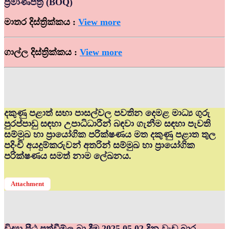
ප්‍රමාණපත්‍ර (BOQ)
මාතර දිස්ත්‍රික්කය :
View more
ගාල්ල දිස්ත්‍රික්කය :
View more
දකුණු පළාත් සභා පාසල්වල පවතින දෙමළ මාධ්‍ය ගුරු
පුරප්පාඩු සඳහා උපාධිධාරීන් බඳවා ගැනීම සඳහා පැවති
සම්මුඛ හා ප්‍රායෝගික පරික්ෂණය මත දකුණු පළාත තුල
පදිංචි අයදුම්කරුවන් අතරින් සම්මුඛ හා ප්‍රායෝගික
පරික්ෂණය සමත් නාම ලේඛනය.
Attachment
විද්‍යා පීඨ පත්වීම්ල බා දීම 2025.05.02 දින වැඩ බාර