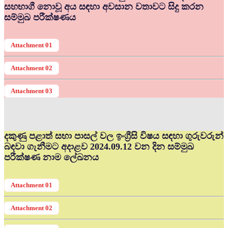
සහභාගී නොවූ අය සඳහා අවසාන වතාවට සිදු කරන
සම්මුඛ පරීක්ෂණය
Attachment 01
Attachment 02
Attachment 03
දකුණු පළාත් සභා පාසල් වල ඉංග්‍රීසි විෂය සඳහා ගුරුවරුන්
බඳවා ගැනීමට අදාළව 2024.09.12 වන දින සම්මුඛ
පරීක්ෂණ නාම ලේඛනය
Attachment 01
Attachment 02