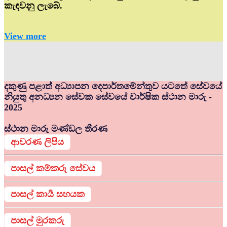
කැඳවනු ලැබේ.
View more
දකුණු පළාත් අධ්‍යාපන දෙපාර්තමේන්තුව යටතේ සේවයේ
නියුතු අනධ්‍යන සේවක සේවයේ වාර්ෂික ස්ථාන මාරු -
2025
ස්ථාන මාරු මණ්ඩල තීරණ
ආවරණ ලිපිය
පාසල් කම්කරු සේවය
පාසල් කාර්‍ය සහයක
පාසල් මුරකරු