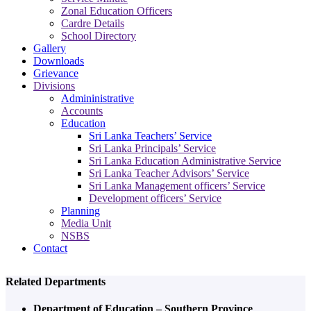
Zonal Education Officers
Cardre Details
School Directory
Gallery
Downloads
Grievance
Divisions
Admininistrative
Accounts
Education
Sri Lanka Teachers’ Service
Sri Lanka Principals’ Service
Sri Lanka Education Administrative Service
Sri Lanka Teacher Advisors’ Service
Sri Lanka Management officers’ Service
Development officers’ Service
Planning
Media Unit
NSBS
Contact
Related Departments
Department of Education – Southern Province