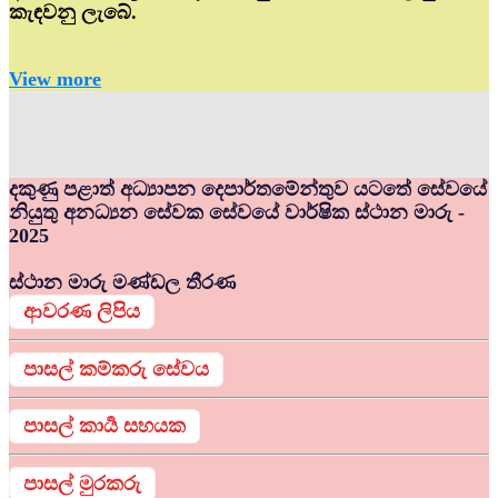
කැඳවනු ලැබේ.
View more
දකුණු පළාත් අධ්‍යාපන දෙපාර්තමේන්තුව යටතේ සේවයේ
නියුතු අනධ්‍යන සේවක සේවයේ වාර්ෂික ස්ථාන මාරු -
2025
ස්ථාන මාරු මණ්ඩල තීරණ
ආවරණ ලිපිය
පාසල් කම්කරු සේවය
පාසල් කාර්‍ය සහයක
පාසල් මුරකරු