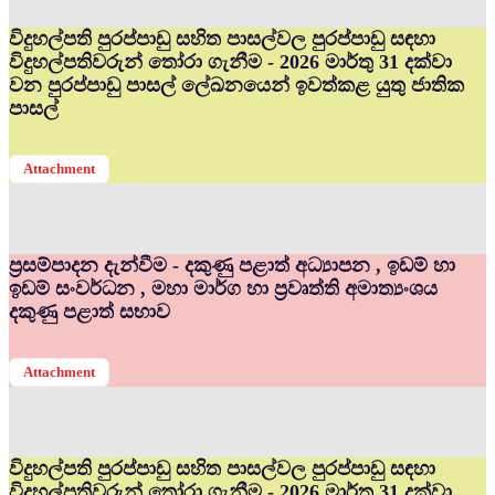
විදුහල්පති පුරප්පාඩු සහිත පාසල්වල පුරප්පාඩු සඳහා
විදුහල්පතිවරුන් තෝරා ගැනීම - 2026 මාර්තු 31 දක්වා
වන පුරප්පාඩු පාසල් ලේඛනයෙන් ඉවත්කළ යුතු ජාතික
පාසල්
Attachment
ප්‍රසම්පාදන දැන්වීම - දකුණු පළාත් අධ්‍යාපන , ඉඩම් හා
ඉඩම් සංවර්ධන , මහා මාර්ග හා ප්‍රවෘත්ති අමාත්‍යංශය
දකුණු පළාත් සභාව
Attachment
විදුහල්පති පුරප්පාඩු සහිත පාසල්වල පුරප්පාඩු සඳහා
විදුහල්පතිවරුන් තෝරා ගැනීම - 2026 මාර්තු 31 දක්වා