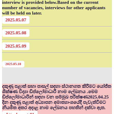
interview is provided below.Based on the current
number of vacancies, interviews for other applicants
will be held on later.
2025.05.07
2025.05.08
2025.05.09
2025.05.10
දකුණු පළාත් සභා පාසල් සඳහා ස්ථානගත කිරීමට යෝජිත
ශික්ෂණ විද්‍යා ඩිප්ලෝමාධාරී නාම ලේඛනය .මෙම
ඩිප්ලෝමාධාරීන් සඳහා වන සම්මුඛ පරීක්ෂණ2025.04.25
දින දකුණු පළාත් අධ්‍යාපන අමාත්‍යාංශයේදී පැවැත්වීමට
නියමිත අතර අදාළ නාම ලේඛනය පහතින් දක්වා ඇත.