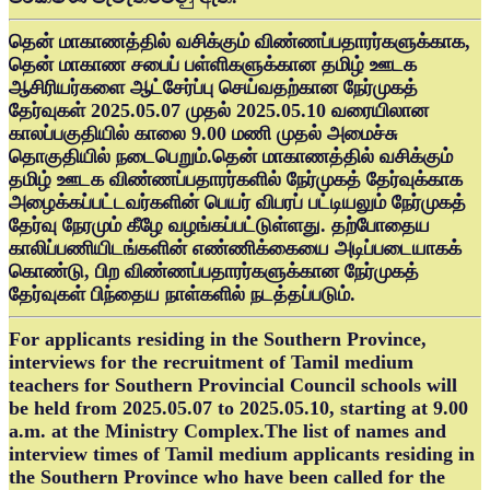
தென் மாகாணத்தில் வசிக்கும் விண்ணப்பதாரர்களுக்காக,
தென் மாகாண சபைப் பள்ளிகளுக்கான தமிழ் ஊடக
ஆசிரியர்களை ஆட்சேர்ப்பு செய்வதற்கான நேர்முகத்
தேர்வுகள் 2025.05.07 முதல் 2025.05.10 வரையிலான
காலப்பகுதியில் காலை 9.00 மணி முதல் அமைச்சு
தொகுதியில் நடைபெறும்.தென் மாகாணத்தில் வசிக்கும்
தமிழ் ஊடக விண்ணப்பதாரர்களில் நேர்முகத் தேர்வுக்காக
அழைக்கப்பட்டவர்களின் பெயர் விபரப் பட்டியலும் நேர்முகத்
தேர்வு நேரமும் கீழே வழங்கப்பட்டுள்ளது. தற்போதைய
காலிப்பணியிடங்களின் எண்ணிக்கையை அடிப்படையாகக்
கொண்டு, பிற விண்ணப்பதாரர்களுக்கான நேர்முகத்
தேர்வுகள் பிந்தைய நாள்களில் நடத்தப்படும்.
For applicants residing in the Southern Province,
interviews for the recruitment of Tamil medium
teachers for Southern Provincial Council schools will
be held from 2025.05.07 to 2025.05.10, starting at 9.00
a.m. at the Ministry Complex.The list of names and
interview times of Tamil medium applicants residing in
the Southern Province who have been called for the