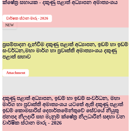
ක්ෂේත්‍ර සහායක - දකුණු පළාත් අධ්‍යාපන අමාත්‍යංශය
වාර්ෂක ස්ථාන මාරු - 2026
NEW
ප්‍රසම්පාදන දැන්වීම දකුණු පළාත් අධ්‍යාපන, ඉඩම් හා ඉඩම්
සංවර්ධන,මහා මාර්ග හා ප්‍රවෘත්ති අමාත්‍යාංශය දකුණු
පළාත් සභාව
Attachment
දකුණු පළාත් අධ්‍යාපන, ඉඩම් හා ඉඩම් සංවර්ධන, මහා
මාර්ග හා ප්‍රවෘත්ති අමාත්‍යංශය යටතේ ඇති දකුණු පළාත්
ඉඩම් කොමසාරිස් දෙපාර්තමේන්තුවේ සේවයේ නියුතු
ජනපද නිලදාරී සහ මැනුම් ක්ෂේත්‍ර නිලධාරීන් සඳහා වන
වාර්ෂික ස්ථාන මාරු - 2026