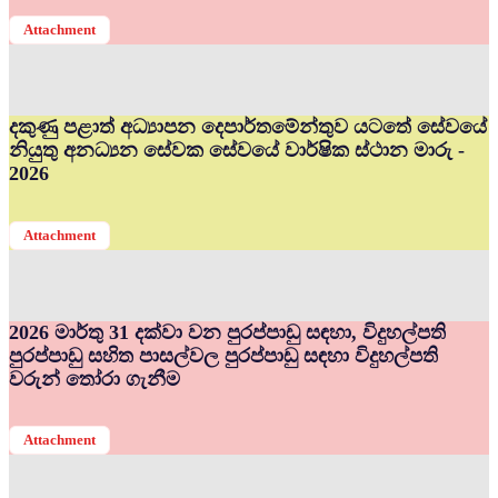
Attachment
දකුණු පළාත් අධ්‍යාපන දෙපාර්තමේන්තුව යටතේ සේවයේ
නියුතු අනධ්‍යන සේවක සේවයේ වාර්ෂික ස්ථාන මාරු -
2026
Attachment
2026 මාර්තු 31 දක්වා වන පුරප්පාඩු සඳහා, විදුහල්පති
පුරප්පාඩු සහිත පාසල්වල පුරප්පාඩු සඳහා විදුහල්පති
වරුන් තෝරා ගැනීම
Attachment