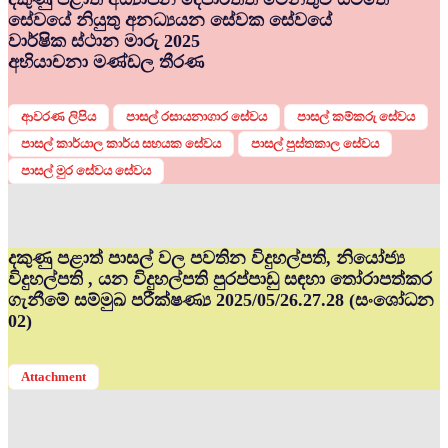
සේවයේ නියුතු අනධ්‍යයන සේවක සේවයේ
වාර්ෂික ස්ථාන මාරු 2025
අභියාචනා මණ්ඩල තීරණ
ආවරණ ලිපිය
පාසල් රසායනාගාර සේවය
පාසල් කම්කරු සේවය
පාසල් කාර්යාල කාර්ය සහයක සේවය
පාසල් පුස්තකාල සේවය
පාසල් මුර සේවය සේවය
දකුණු පළාත් පාසල් වල පවතින විදුහල්පති, නියෝජ්‍ය
විදුහල්පති , යන විදුහල්පති පුරප්පාඩු සඳහා තෝරාපත්කර
ගැනීමේ සම්මුඛ පරීක්ෂණ්‍ය 2025/05/26.27.28 (සංශෝධන
02)
Attachment