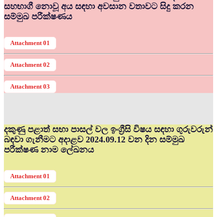
සහභාගී නොවූ අය සඳහා අවසාන වතාවට සිදු කරන
සම්මුඛ පරීක්ෂණය
Attachment 01
Attachment 02
Attachment 03
දකුණු පළාත් සභා පාසල් වල ඉංග්‍රීසි විෂය සඳහා ගුරුවරුන්
බඳවා ගැනීමට අදාළව 2024.09.12 වන දින සම්මුඛ
පරීක්ෂණ නාම ලේඛනය
Attachment 01
Attachment 02