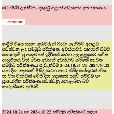
ටෙන්ඩර් දැන්වීම - දකුණු පළාත් අධ්‍යාපන අමාත්‍යාංශය
Attachment
ඉංග්‍රීසි විෂය සඳහා ගුරුවරුන් බඳවා ගැනීමට අදාළව
පවත්වන ලද සම්මුඛ පරීක්ෂණ අවස්ථාවට සහභාගී වීමට
නොහැකි වූ අයදුම්පත් ඉදිරිපත් කරන ලද සුදුසුකම් සහිත
අයදුම්කරුවන් වෙත අවසන් අවස්ථාව යටතේ නැවත
සම්මුඛ පරීක්ෂණය පැවැත්වීම 2024.10.21 හා 2024.10.22
යන දින දෙකෙහි දී සිදු කරන අතර කිසිදු හේතුවක් නිසා
නැවත වතාවක් මෙම දින දෙකෙන් පසුව සම්මුඛ හා
ප්‍රායෝගිත පරික්ෂණ පවත්වනු නොලබන බව
කාරුණිකව දන්වමි.
2024.10.21 හා 2024.10.22 සම්මුඛ පරීක්ෂණ සඳහා