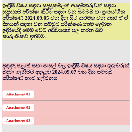
ඉංග්‍රීසි විෂය සඳහා සුදුසුකම්ලත් අයදුම්කරුවන් සඳහා
සුදුසුකම් පරීක්ෂා කිරීම සඳහා වන සම්මුඛ හා ප්‍රායෝගික
පරීක්ෂණ 2024.09.05 වන දින සිට ආරම්භ වන අතර ඒ ඒ
දිනයන් සඳහා වන සම්මුඛ පරීක්ෂණ නාම ලේඛන
ඉදිරියේදී මෙම වෙබ් අඩවියෙහි පල කරන බව
කාරුණිකව දන්වමි.
දකුණු පළාත් සභා පාසල් වල ඉංග්‍රීසි විෂය සඳහා ගුරුවරුන්
බඳවා ගැනීමට අදාළව 2024.09.07 වන දින සම්මුඛ
පරීක්ෂණ නාම ලේඛනය
Attachment 01
Attachment 02
Attachment 03