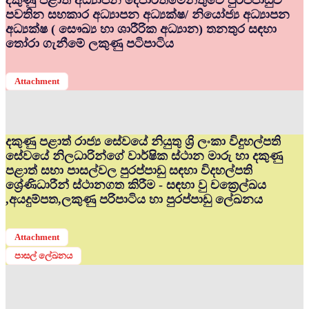
දකුණු පළාත් අධ්‍යාපන දෙපාර්තමේන්තුවේ පුරප්පාඩුව
පවතින සහකාර අධ්‍යාපන අධ්‍යක්ෂ/ නියෝජ්‍ය අධ්‍යාපන
අධ්‍යක්ෂ ( සෞඛ්‍ය හා ශාරීරික අධ්‍යාන) තනතුර සඳහා
තෝරා ගැනීමේ ලකුණු පටිපාටිය
Attachment
දකුණු පළාත් රාජ්‍ය සේවයේ නියුතු ශ්‍රි ලංකා විදුහල්පති
සේවයේ නිලධාරින්ගේ වාර්ෂික ස්ථාන මාරු හා දකුණු
පළාත් සභා පාසල්වල පුරප්පාඩු සඳහා විදහල්පති
ශ්‍රේණිධාරීන් ස්ථානගත කිරීම - සඳහා වු චක්‍රෙල්ඛය
,අයදුම්පත,ලකුණු පරිපාටිය හා පුරප්පාඩු ලේඛනය
Attachment
පාසල් ලේඛනය