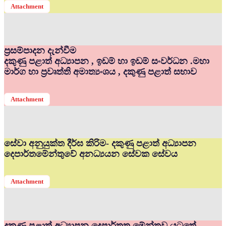
Attachment
ප්‍රසම්පාදන දැන්වීම
දකුණු පළාත් අධ්‍යාපන , ඉඩම් හා ඉඩම් සංවර්ධන .මහා
මාර්ග හා ප්‍රවෘත්ති අමාත්‍යංශය , දකුණු පළාත් සභාව
Attachment
සේවා අනුයුක්ත දීර්ඝ කිරිම- දකුණු පළාත් අධ්‍යාපන
දෙපාර්තමේන්තුවේ අනධ්‍යයන සේවක සේවය
Attachment
දකුණු පළාත් අධ්‍යාපන දෙපාර්තත මේන්තුව යටතේ