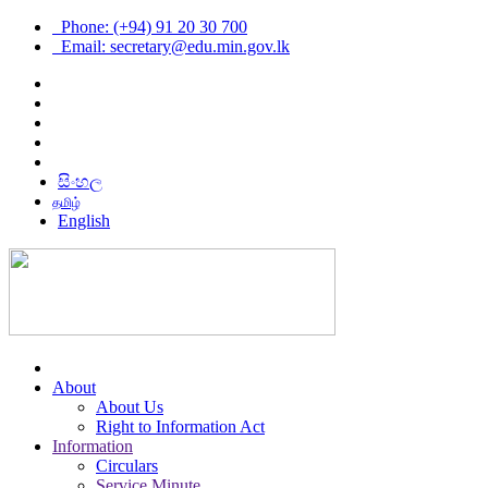
Phone: (+94) 91 20 30 700
Email: secretary@edu.min.gov.lk
සිංහල
தமிழ்
English
About
About Us
Right to Information Act
Information
Circulars
Service Minute