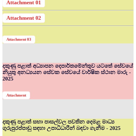
Attachment 01
Attachment 02
Attachment 03
දකුණු පළාත් අධ්‍යාපන දෙපාර්තමේන්තුව යටතේ සේවයේ
නියුතු අනධ්‍යයන සේවක සේවයේ වාර්ෂික ස්ථාන මාරු -
2025
Attachment
දකුණු පළාත් සභා පාසල්වල පවතින දෙමළ මාධ්‍ය
ගුරුපුරප්පාඩු සඳහා උපාධිධාරීන් බඳවා ගැනීම - 2025