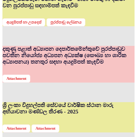
වන පුරප්පාඩු සඳහාම්පත් කැඳවීම
අයදුම්පත් හා උපදෙස්
පුරප්පාඩු ලේඛනය
දකුණු පළාත් අධ්‍යාපන දෙපාර්තමේන්තුවේ පුරප්පාඩුව
පවතින නියෝජ්‍ය අධ්‍යපන අධ්‍යක්ෂ (සෞඛ්‍ය හා ශාරික
අධ්‍යාපනය) තනතුර සඳහා අයදුම්පත් කැඳවීම
Attachment
ශ්‍රි ලංකා විදුහල්පති සේවයේ වාර්ෂික ස්ථාන මාරු
අභියාචනා මණ්ඩල තීරණ - 2025
Attachment
Attachment