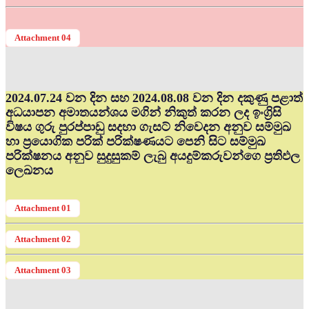
Attachment 04
2024.07.24 වන දින සහ 2024.08.08 වන දින දකුණු පළාත්
අධ‍යාපන අමාතයන්ශය මගින් නිකුත් කරන ලද ඉංග්‍රිසි
විෂය ගුරු පුරප්පාඩු සදහා ගැසට් නිවෙදන අනුව සම්මුඛ
හා ප්‍රයොගික පරික් පරික්ෂණයට පෙනි සිට සම්මුඛ
පරික්ෂනය අනුව සුදුසුකම් ලැබු අයදුම්කරුවන්ගෙ ප්‍රතිඵල
ලෙඛනය
Attachment 01
Attachment 02
Attachment 03