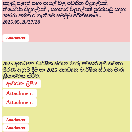
දකුණු පළාත් සභා පාසල් වල පවතින විදුහල්පති,
නියෝජ්‍ය විදුහල්පති , සහකාර විදුහල්පති පුරප්පාඩු සඳහා
තෝරා පත්ක ර ගැනීමේ සම්මුඛ පරීක්ෂණය -
2025.05.26/27/28
Attachment
2025 අනධ්‍යන වාර්ෂික ස්ථාන මාරු අවසන් අභියාචනා
තීරණ දැනුම් දීම හා 2025 අනධ්‍යන වාර්ෂික ස්ථාන මාරු
ක්‍රියාත්මක කිරිම.
ආවරණ ලිපිය
Attachment
Attachment
Attachment
Attachment