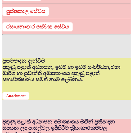
පුස්තකාල සේවය
රසායනාගාර සේවක සේවය
ප්‍රසම්පාදන දැන්වීම
දකුණු පළාත් අධ්‍යාපන, ඉඩම් හා ඉඩම් සංවර්ධන,මහා
මාර්ග හා ප්‍රවෘත්ති අමාත්‍යාංශය දකුණු පළාත්
සභාවික්ෂණය සමත් නාම ලේඛනය.
Attachment
දකුණු පළාත් අධ්‍යාපන අමාත්‍යංශය මගින් ප්‍රතිපාදන
සපයන ලද පාසල්වල ඉදිකිරීම් ක්‍රියාකාරකම්වල