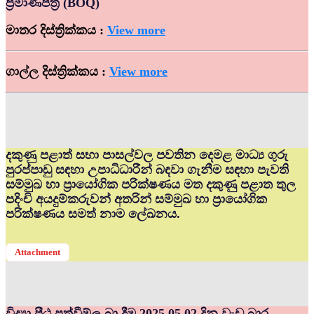
ප්‍රමාණපත්‍ර (BOQ)
මාතර දිස්ත්‍රික්කය :
View more
ගාල්ල දිස්ත්‍රික්කය :
View more
දකුණු පළාත් සභා පාසල්වල පවතින දෙමළ මාධ්‍ය ගුරු
පුරප්පාඩු සඳහා උපාධිධාරීන් බඳවා ගැනීම සඳහා පැවති
සම්මුඛ හා ප්‍රායෝගික පරික්ෂණය මත දකුණු පළාත තුල
පදිංචි අයදුම්කරුවන් අතරින් සම්මුඛ හා ප්‍රායෝගික
පරික්ෂණය සමත් නාම ලේඛනය.
Attachment
විද්‍යා පීඨ පත්වීම්ල බා දීම 2025.05.02 දින වැඩ බාර