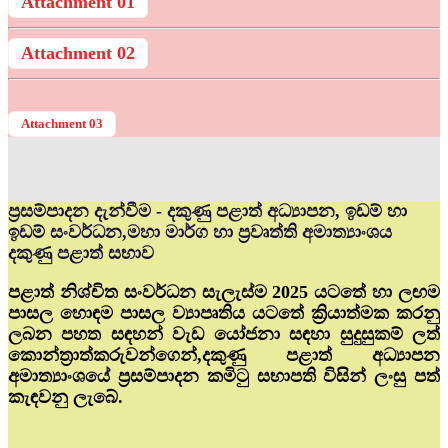
Attachment 01
Attachment 02
Attachment 03
ප්‍රසම්පාදන දැන්වීම - දකුණු පළාත් අධ්‍යාපන, ඉඩම් හා
ඉඩම් සංවර්ධන,මහා මාර්ග හා ප්‍රවෘත්ති අමාත්‍යාංශය
දකුණු පළාත් සභාව
පළාත් නිශ්චිත සංවර්ධන සැලැස්ම 2025 යටතේ හා ලඟම
පාසල හොඳම පාසල ව්‍යාපෘතිය යටතේ ක්‍රියාත්මක කරනු
ලබන පහත සඳහන් වැඩ යෝජනා සඳහා සුදුසුකම් ලත්
කොන්ත්‍රාත්කරුවන්ගෙන්,දකුණු පළාත් අධ්‍යාපන
අමාත්‍යාංශයේ ප්‍රසම්පාදන කමිටු සභාපති විසින් ලංසු පත්
කැඳවනු ලැබේ.