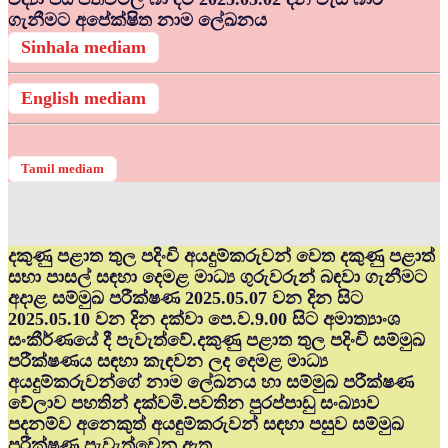
ගැනීමට අපේක්ෂිත නාම ලේඛනය
Sinhala mediam
English mediam
Tamil mediam
දකුණු පළාත තුල පදිංචි අයදුම්කරුවන් වෙත දකුණු පළාත්
සභා පාසල් සඳහා දෙමළ මාධ්‍ය ගුරුවරුන් බඳවා ගැනීමට
අදාළ සම්මුඛ පරීක්ෂණ 2025.05.07 වන දින සිට
2025.05.10 වන දින දක්වා පෙ.ව.9.00 සිට අමාත්‍යාංශ
සංකීර්ණයේ දී පැවැත්වේ.දකුණු පළාත තුල පදිංචි සම්මුඛ
පරීක්ෂණය සඳහා කැඳවන ලද දෙමළ මාධ්‍ය
අයදුම්කරුවන්ගේ නාම ලේඛනය හා සම්මුඛ පරීක්ෂණ
වේලාව පහතින් දක්වමි.පවතින පුරප්පාඩු සංඛ්‍යාව
පදනම්ව අනෙකුත් අයඳුම්කරුවන් සඳහා පසුව සම්මුඛ
පරීක්ෂණ පැවැත්වෙනු ඇත.