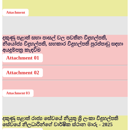
Attachment
දකුණු පළාත් සභා පාසල් වල පවතින විදුහල්පති,
නියෝජ්‍ය විදුහල්පති, සහකාර විදුහල්පති පුරප්පාඩු සඳහා
අයදුම්පත්‍ර කැඳවිම
Attachment 01
Attachment 02
Attachment 03
දකුණු පළාත් රාජ්‍ය සේවයේ නියුතු ශ්‍රි ලංකා විදුහල්පති
සේවයේ නිලධාරින්ගේ වාර්ෂික ස්ථාන මාරු - 2025