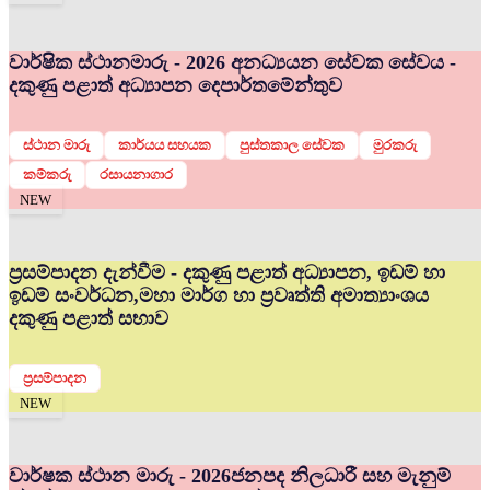
වාර්ෂික ස්ථානමාරු - 2026 අනධ්‍යයන සේවක සේවය -
දකුණු පළාත් අධ්‍යාපන දෙපාර්තමේන්තුව
ස්ථාන මාරු
කාර්යය සහයක
පුස්තකාල සේවක
මුරකරු
කම්කරු
රසායනාගාර
NEW
ප්‍රසම්පාදන දැන්වීම - දකුණු පළාත් අධ්‍යාපන, ඉඩම් හා
ඉඩම් සංවර්ධන,මහා මාර්ග හා ප්‍රවෘත්ති අමාත්‍යාංශය
දකුණු පළාත් සභාව
ප්‍රසම්පාදන
NEW
වාර්ෂක ස්ථාන මාරු - 2026
ජනපද නිලධාරී සහ මැනුම්