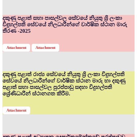
දකුණු පළාත් සභා පාසල්වල සේවයේ නියුතු ශ්‍රි ලංකා
විදුහල්පති සේවයේ නිලධාරීන්ගේ වාර්ෂික ස්ථාන මාරු
තීරණ -2025
Attachment
Attachment
දකුණු පළාත් රාජ්‍ය සේවයේ නියුතු ශ්‍රි ලංකා විදුහල්පති
සේවයේ නිලධාරීන්ගේ වාර්ෂික ස්ථාන මාරු හා දකුණු
පළාත් සභා පාසල්වල පුරප්පාඩු සඳහා විදුහල්පති
ශ්‍රේණිධාරීන් ස්ථානගත කිරීම.
Attachment