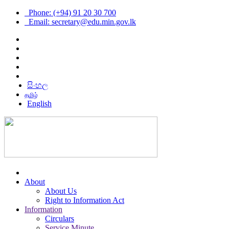
Phone: (+94) 91 20 30 700
Email: secretary@edu.min.gov.lk
සිංහල
தமிழ்
English
About
About Us
Right to Information Act
Information
Circulars
Service Minute