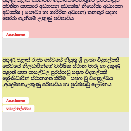
දකුණු පළාත් අධ්‍යාපන දෙපාර්තමේන්තුවේ පුරප්පාඩුව
පවතින සහකාර අධ්‍යාපන අධ්‍යක්ෂ/ නියෝජ්‍ය අධ්‍යාපන
අධ්‍යක්ෂ ( සෞඛ්‍ය හා ශාරීරික අධ්‍යාන) තනතුර සඳහා
තෝරා ගැනීමේ ලකුණු පටිපාටිය
Attachment
දකුණු පළාත් රාජ්‍ය සේවයේ නියුතු ශ්‍රි ලංකා විදුහල්පති
සේවයේ නිලධාරින්ගේ වාර්ෂික ස්ථාන මාරු හා දකුණු
පළාත් සභා පාසල්වල පුරප්පාඩු සඳහා විදහල්පති
ශ්‍රේණිධාරීන් ස්ථානගත කිරීම - සඳහා වු චක්‍රෙල්ඛය
,අයදුම්පත,ලකුණු පරිපාටිය හා පුරප්පාඩු ලේඛනය
Attachment
පාසල් ලේඛනය