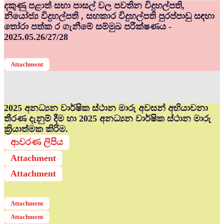
දකුණු පළාත් සභා පාසල් වල පවතින විදුහල්පති,
නියෝජ්‍ය විදුහල්පති , සහකාර විදුහල්පති පුරප්පාඩු සඳහා
තෝරා පත්ක ර ගැනීමේ සම්මුඛ පරීක්ෂණය -
2025.05.26/27/28
Attachment
2025 අනධ්‍යන වාර්ෂික ස්ථාන මාරු අවසන් අභියාචනා
තීරණ දැනුම් දීම හා 2025 අනධ්‍යන වාර්ෂික ස්ථාන මාරු
ක්‍රියාත්මක කිරිම.
ආවරණ ලිපිය
Attachment
Attachment
Attachment
Attachment