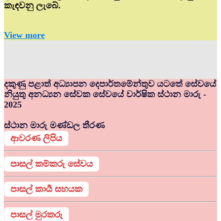
කැඳවනු ලැබේ.
View more
දකුණු පළාත් අධ්‍යාපන දෙපාර්තමේන්තුව යටතේ සේවයේ
නියුතු අනධ්‍යන සේවක සේවයේ වාර්ෂික ස්ථාන මාරු -
2025
ස්ථාන මාරු මණ්ඩල තීරණ
ආවරණ ලිපිය
පාසල් කම්කරු සේවය
පාසල් කාර්‍ය සහයක
පාසල් මුරකරු