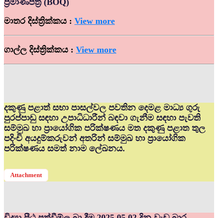
ප්‍රමාණපත්‍ර (BOQ)
මාතර දිස්ත්‍රික්කය :
View more
ගාල්ල දිස්ත්‍රික්කය :
View more
දකුණු පළාත් සභා පාසල්වල පවතින දෙමළ මාධ්‍ය ගුරු
පුරප්පාඩු සඳහා උපාධිධාරීන් බඳවා ගැනීම සඳහා පැවති
සම්මුඛ හා ප්‍රායෝගික පරික්ෂණය මත දකුණු පළාත තුල
පදිංචි අයදුම්කරුවන් අතරින් සම්මුඛ හා ප්‍රායෝගික
පරික්ෂණය සමත් නාම ලේඛනය.
Attachment
විද්‍යා පීඨ පත්වීම්ල බා දීම 2025.05.02 දින වැඩ බාර