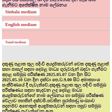
ගැනීමට අපේක්ෂිත නාම ලේඛනය
Sinhala mediam
English mediam
Tamil mediam
දකුණු පළාත තුල පදිංචි අයදුම්කරුවන් වෙත දකුණු පළාත්
සභා පාසල් සඳහා දෙමළ මාධ්‍ය ගුරුවරුන් බඳවා ගැනීමට
අදාළ සම්මුඛ පරීක්ෂණ 2025.05.07 වන දින සිට
2025.05.10 වන දින දක්වා පෙ.ව.9.00 සිට අමාත්‍යාංශ
සංකීර්ණයේ දී පැවැත්වේ.දකුණු පළාත තුල පදිංචි සම්මුඛ
පරීක්ෂණය සඳහා කැඳවන ලද දෙමළ මාධ්‍ය
අයදුම්කරුවන්ගේ නාම ලේඛනය හා සම්මුඛ පරීක්ෂණ
වේලාව පහතින් දක්වමි.පවතින පුරප්පාඩු සංඛ්‍යාව
පදනම්ව අනෙකුත් අයඳුම්කරුවන් සඳහා පසුව සම්මුඛ
පරීක්ෂණ පැවැත්වෙනු ඇත.