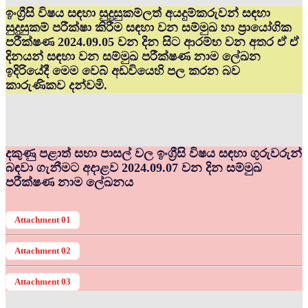
ඉංග්‍රීසි විෂය සඳහා සුදුසුකම්ලත් අයදුම්කරුවන් සඳහා
සුදුසුකම් පරීක්ෂා කිරීම සඳහා වන සම්මුඛ හා ප්‍රායෝගික
පරීක්ෂණ 2024.09.05 වන දින සිට ආරම්භ වන අතර ඒ ඒ
දිනයන් සඳහා වන සම්මුඛ පරීක්ෂණ නාම ලේඛන
ඉදිරියේදී මෙම වෙබ් අඩවියෙහි පල කරන බව
කාරුණිකව දන්වමි.
දකුණු පළාත් සභා පාසල් වල ඉංග්‍රීසි විෂය සඳහා ගුරුවරුන්
බඳවා ගැනීමට අදාළව 2024.09.07 වන දින සම්මුඛ
පරීක්ෂණ නාම ලේඛනය
Attachment 01
Attachment 02
Attachment 03