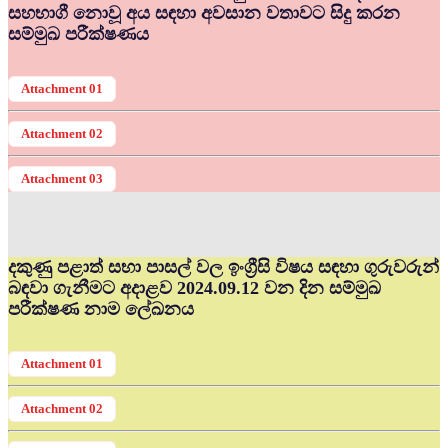
සහභාගී නොවූ අය සඳහා අවසාන වතාවට සිදු කරන
සම්මුඛ පරීක්ෂණය
Attachment 01
Attachment 02
Attachment 03
දකුණු පළාත් සභා පාසල් වල ඉංග්‍රීසි විෂය සඳහා ගුරුවරුන්
බඳවා ගැනීමට අදාළව 2024.09.12 වන දින සම්මුඛ
පරීක්ෂණ නාම ලේඛනය
Attachment 01
Attachment 02