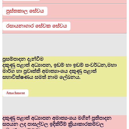
පුස්තකාල සේවය
රසායනාගාර සේවක සේවය
ප්‍රසම්පාදන දැන්වීම
දකුණු පළාත් අධ්‍යාපන, ඉඩම් හා ඉඩම් සංවර්ධන,මහා
මාර්ග හා ප්‍රවෘත්ති අමාත්‍යාංශය දකුණු පළාත්
සභාවික්ෂණය සමත් නාම ලේඛනය.
Attachment
දකුණු පළාත් අධ්‍යාපන අමාත්‍යංශය මගින් ප්‍රතිපාදන
සපයන ලද පාසල්වල ඉදිකිරීම් ක්‍රියාකාරකම්වල