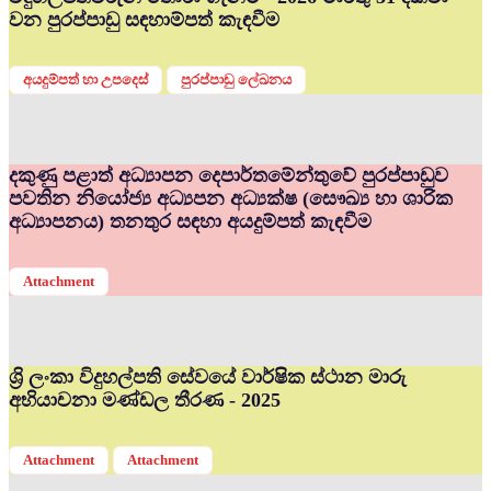
වන පුරප්පාඩු සඳහාම්පත් කැඳවීම
අයදුම්පත් හා උපදෙස්
පුරප්පාඩු ලේඛනය
දකුණු පළාත් අධ්‍යාපන දෙපාර්තමේන්තුවේ පුරප්පාඩුව
පවතින නියෝජ්‍ය අධ්‍යපන අධ්‍යක්ෂ (සෞඛ්‍ය හා ශාරික
අධ්‍යාපනය) තනතුර සඳහා අයදුම්පත් කැඳවීම
Attachment
ශ්‍රි ලංකා විදුහල්පති සේවයේ වාර්ෂික ස්ථාන මාරු
අභියාචනා මණ්ඩල තීරණ - 2025
Attachment
Attachment