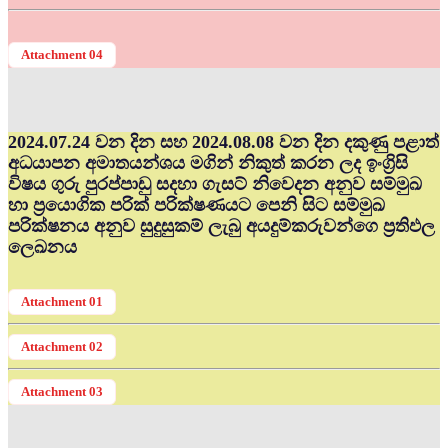
Attachment 04
2024.07.24 වන දින සහ 2024.08.08 වන දින දකුණු පළාත්
අධ‍යාපන අමාතයන්ශය මගින් නිකුත් කරන ලද ඉංග්‍රිසි
විෂය ගුරු පුරප්පාඩු සදහා ගැසට් නිවෙදන අනුව සම්මුඛ
හා ප්‍රයොගික පරික් පරික්ෂණයට පෙනි සිට සම්මුඛ
පරික්ෂනය අනුව සුදුසුකම් ලැබු අයදුම්කරුවන්ගෙ ප්‍රතිඵල
ලෙඛනය
Attachment 01
Attachment 02
Attachment 03