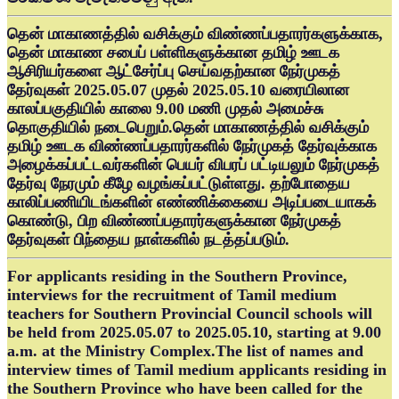
தென் மாகாணத்தில் வசிக்கும் விண்ணப்பதாரர்களுக்காக,
தென் மாகாண சபைப் பள்ளிகளுக்கான தமிழ் ஊடக
ஆசிரியர்களை ஆட்சேர்ப்பு செய்வதற்கான நேர்முகத்
தேர்வுகள் 2025.05.07 முதல் 2025.05.10 வரையிலான
காலப்பகுதியில் காலை 9.00 மணி முதல் அமைச்சு
தொகுதியில் நடைபெறும்.தென் மாகாணத்தில் வசிக்கும்
தமிழ் ஊடக விண்ணப்பதாரர்களில் நேர்முகத் தேர்வுக்காக
அழைக்கப்பட்டவர்களின் பெயர் விபரப் பட்டியலும் நேர்முகத்
தேர்வு நேரமும் கீழே வழங்கப்பட்டுள்ளது. தற்போதைய
காலிப்பணியிடங்களின் எண்ணிக்கையை அடிப்படையாகக்
கொண்டு, பிற விண்ணப்பதாரர்களுக்கான நேர்முகத்
தேர்வுகள் பிந்தைய நாள்களில் நடத்தப்படும்.
For applicants residing in the Southern Province,
interviews for the recruitment of Tamil medium
teachers for Southern Provincial Council schools will
be held from 2025.05.07 to 2025.05.10, starting at 9.00
a.m. at the Ministry Complex.The list of names and
interview times of Tamil medium applicants residing in
the Southern Province who have been called for the