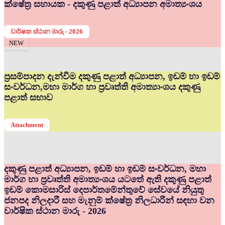
ක්ෂේත්‍ර සහායක - දකුණු පළාත් අධ්‍යාපන අමාත්‍යංශය
වාර්ෂක ස්ථාන මාරු - 2026
NEW
ප්‍රසම්පාදන දැන්වීම දකුණු පළාත් අධ්‍යාපන, ඉඩම් හා ඉඩම්
සංවර්ධන,මහා මාර්ග හා ප්‍රවෘත්ති අමාත්‍යාංශය දකුණු
පළාත් සභාව
Attachment
දකුණු පළාත් අධ්‍යාපන, ඉඩම් හා ඉඩම් සංවර්ධන, මහා
මාර්ග හා ප්‍රවෘත්ති අමාත්‍යංශය යටතේ ඇති දකුණු පළාත්
ඉඩම් කොමසාරිස් දෙපාර්තමේන්තුවේ සේවයේ නියුතු
ජනපද නිලදාරී සහ මැනුම් ක්ෂේත්‍ර නිලධාරීන් සඳහා වන
වාර්ෂික ස්ථාන මාරු - 2026