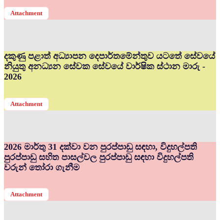
Attachment
දකුණු පළාත් අධ්‍යාපන දෙපාර්තමේන්තුව යටතේ සේවයේ
නියුතු අනධ්‍යන සේවක සේවයේ වාර්ෂික ස්ථාන මාරු -
2026
Attachment
2026 මාර්තු 31 දක්වා වන පුරප්පාඩු සඳහා, විදුහල්පති
පුරප්පාඩු සහිත පාසල්වල පුරප්පාඩු සඳහා විදුහල්පති
වරුන් තෝරා ගැනීම
Attachment