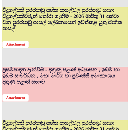
විදුහල්පති පුරප්පාඩු සහිත පාසල්වල පුරප්පාඩු සඳහා
විදුහල්පතිවරුන් තෝරා ගැනීම - 2026 මාර්තු 31 දක්වා
වන පුරප්පාඩු පාසල් ලේඛනයෙන් ඉවත්කළ යුතු ජාතික
පාසල්
Attachment
ප්‍රසම්පාදන දැන්වීම - දකුණු පළාත් අධ්‍යාපන , ඉඩම් හා
ඉඩම් සංවර්ධන , මහා මාර්ග හා ප්‍රවෘත්ති අමාත්‍යංශය
දකුණු පළාත් සභාව
Attachment
විදුහල්පති පුරප්පාඩු සහිත පාසල්වල පුරප්පාඩු සඳහා
විදුහල්පතිවරුන් තෝරා ගැනීම - 2026 මාර්තු 31 දක්වා