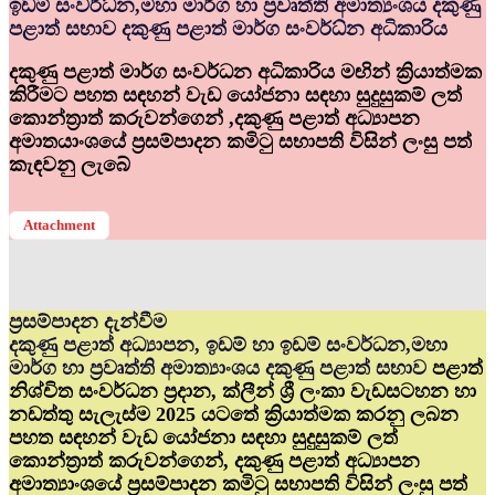
ඉඩම් සංවර්ධ්‍න,මහා මාර්ග හා ප්‍රවෘත්ති අමාත්‍යංශය දකුණු
පළාත් සභාව දකුණු පළාත් මාර්ග සංවර්ධ්‍න අධිකාරිය
දකුණු පළාත් මාර්ග සංවර්ධන අධිකාරිය මඟින් ක්‍රියාත්මක
කිරීමට පහත සඳහන් වැඩ යෝජනා සඳහා සුදුසුකම් ලත්
කොන්ත්‍රාත් කරුවන්ගෙන් ,දකුණු පළාත් අධ්‍යාපන
අමාතයාංශයේ ප්‍රසම්පාදන කමිටු සභාපති විසින් ලංසු පත්
කැඳවනු ලැබේ
Attachment
ප්‍රසම්පාදන දැන්වීම
දකුණු පළාත් අධ්‍යාපන, ඉඩම් හා ඉඩම් සංවර්ධන,මහා
මාර්ග හා ප්‍රවෘත්ති අමාත්‍යාංශය දකුණු පළාත් සභාව
පළාත්
නිශ්චිත සංවර්ධන ප්‍රදාන, ක්ලීන් ශ්‍රී ලංකා වැඩසටහන හා
නඩත්තු සැලැස්ම 2025 යටතේ ක්‍රියාත්මක කරනු ලබන
පහත සඳහන් වැඩ යෝජනා සඳහා සුදුසුකම් ලත්
කොන්ත්‍රාත් කරුවන්ගෙන්, දකුණු පළාත් අධ්‍යාපන
අමාත්‍යාංශයේ ප්‍රසම්පාදන කමිටු සභාපති විසින් ලංසු පත්