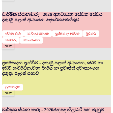
වාර්ෂික ස්ථානමාරු - 2026 අනධ්‍යයන සේවක සේවය -
දකුණු පළාත් අධ්‍යාපන දෙපාර්තමේන්තුව
ස්ථාන මාරු
කාර්යය සහයක
පුස්තකාල සේවක
මුරකරු
කම්කරු
රසායනාගාර
NEW
ප්‍රසම්පාදන දැන්වීම - දකුණු පළාත් අධ්‍යාපන, ඉඩම් හා
ඉඩම් සංවර්ධන,මහා මාර්ග හා ප්‍රවෘත්ති අමාත්‍යාංශය
දකුණු පළාත් සභාව
ප්‍රසම්පාදන
NEW
වාර්ෂක ස්ථාන මාරු - 2026
ජනපද නිලධාරී සහ මැනුම්