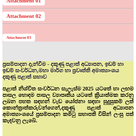
Attachment 01
Attachment 02
Attachment 03
ප්‍රසම්පාදන දැන්වීම - දකුණු පළාත් අධ්‍යාපන, ඉඩම් හා
ඉඩම් සංවර්ධන,මහා මාර්ග හා ප්‍රවෘත්ති අමාත්‍යාංශය
දකුණු පළාත් සභාව
පළාත් නිශ්චිත සංවර්ධන සැලැස්ම 2025 යටතේ හා ලඟම
පාසල හොඳම පාසල ව්‍යාපෘතිය යටතේ ක්‍රියාත්මක කරනු
ලබන පහත සඳහන් වැඩ යෝජනා සඳහා සුදුසුකම් ලත්
කොන්ත්‍රාත්කරුවන්ගෙන්,දකුණු පළාත් අධ්‍යාපන
අමාත්‍යාංශයේ ප්‍රසම්පාදන කමිටු සභාපති විසින් ලංසු පත්
කැඳවනු ලැබේ.