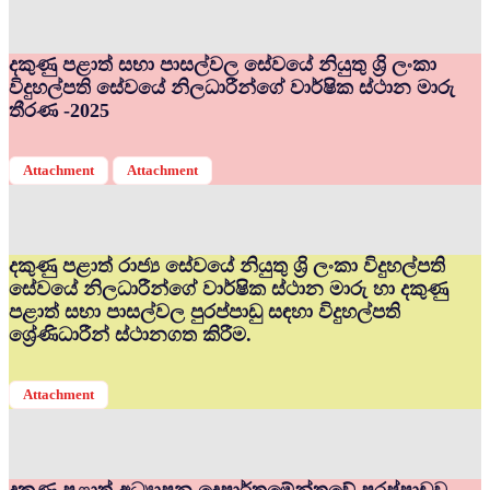
දකුණු පළාත් සභා පාසල්වල සේවයේ නියුතු ශ්‍රි ලංකා
විදුහල්පති සේවයේ නිලධාරීන්ගේ වාර්ෂික ස්ථාන මාරු
තීරණ -2025
Attachment
Attachment
දකුණු පළාත් රාජ්‍ය සේවයේ නියුතු ශ්‍රි ලංකා විදුහල්පති
සේවයේ නිලධාරීන්ගේ වාර්ෂික ස්ථාන මාරු හා දකුණු
පළාත් සභා පාසල්වල පුරප්පාඩු සඳහා විදුහල්පති
ශ්‍රේණිධාරීන් ස්ථානගත කිරීම.
Attachment