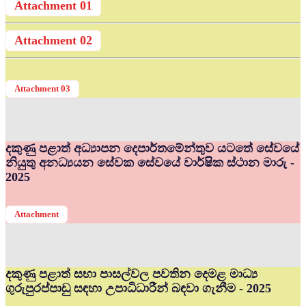
Attachment 01
Attachment 02
Attachment 03
දකුණු පළාත් අධ්‍යාපන දෙපාර්තමේන්තුව යටතේ සේවයේ
නියුතු අනධ්‍යයන සේවක සේවයේ වාර්ෂික ස්ථාන මාරු -
2025
Attachment
දකුණු පළාත් සභා පාසල්වල පවතින දෙමළ මාධ්‍ය
ගුරුපුරප්පාඩු සඳහා උපාධිධාරීන් බඳවා ගැනීම - 2025