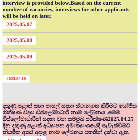
interview is provided below.Based on the current
number of vacancies, interviews for other applicants
will be held on later.
2025.05.07
2025.05.08
2025.05.09
2025.05.10
දකුණු පළාත් සභා පාසල් සඳහා ස්ථානගත කිරීමට යෝජිත
ශික්ෂණ විද්‍යා ඩිප්ලෝමාධාරී නාම ලේඛනය .මෙම
ඩිප්ලෝමාධාරීන් සඳහා වන සම්මුඛ පරීක්ෂණ2025.04.25
දින දකුණු පළාත් අධ්‍යාපන අමාත්‍යාංශයේදී පැවැත්වීමට
නියමිත අතර අදාළ නාම ලේඛනය පහතින් දක්වා ඇත.