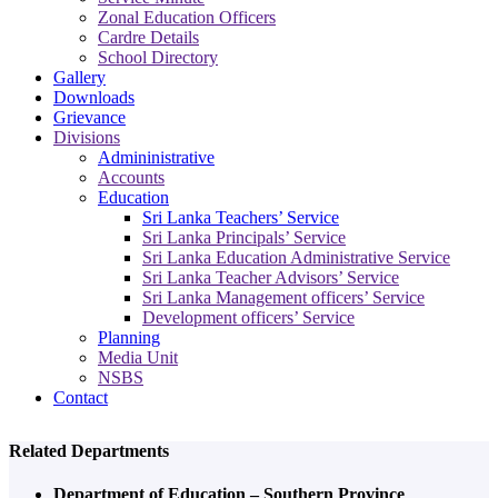
Zonal Education Officers
Cardre Details
School Directory
Gallery
Downloads
Grievance
Divisions
Admininistrative
Accounts
Education
Sri Lanka Teachers’ Service
Sri Lanka Principals’ Service
Sri Lanka Education Administrative Service
Sri Lanka Teacher Advisors’ Service
Sri Lanka Management officers’ Service
Development officers’ Service
Planning
Media Unit
NSBS
Contact
Related Departments
Department of Education – Southern Province