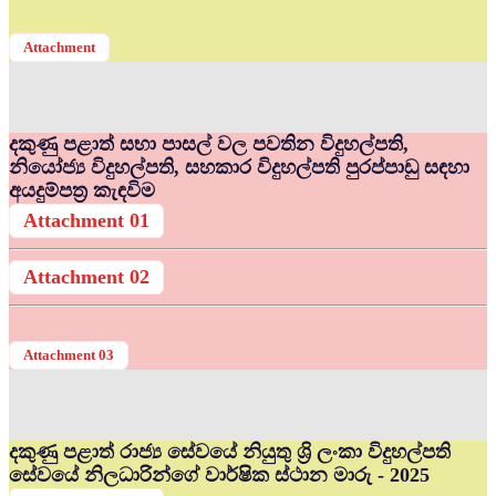
Attachment
දකුණු පළාත් සභා පාසල් වල පවතින විදුහල්පති,
නියෝජ්‍ය විදුහල්පති, සහකාර විදුහල්පති පුරප්පාඩු සඳහා
අයදුම්පත්‍ර කැඳවිම
Attachment 01
Attachment 02
Attachment 03
දකුණු පළාත් රාජ්‍ය සේවයේ නියුතු ශ්‍රි ලංකා විදුහල්පති
සේවයේ නිලධාරින්ගේ වාර්ෂික ස්ථාන මාරු - 2025