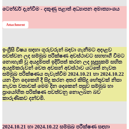
ටෙන්ඩර් දැන්වීම - දකුණු පළාත් අධ්‍යාපන අමාත්‍යාංශය
Attachment
ඉංග්‍රීසි විෂය සඳහා ගුරුවරුන් බඳවා ගැනීමට අදාළව
පවත්වන ලද සම්මුඛ පරීක්ෂණ අවස්ථාවට සහභාගී වීමට
නොහැකි වූ අයදුම්පත් ඉදිරිපත් කරන ලද සුදුසුකම් සහිත
අයදුම්කරුවන් වෙත අවසන් අවස්ථාව යටතේ නැවත
සම්මුඛ පරීක්ෂණය පැවැත්වීම 2024.10.21 හා 2024.10.22
යන දින දෙකෙහි දී සිදු කරන අතර කිසිදු හේතුවක් නිසා
නැවත වතාවක් මෙම දින දෙකෙන් පසුව සම්මුඛ හා
ප්‍රායෝගිත පරික්ෂණ පවත්වනු නොලබන බව
කාරුණිකව දන්වමි.
2024.10.21 හා 2024.10.22 සම්මුඛ පරීක්ෂණ සඳහා