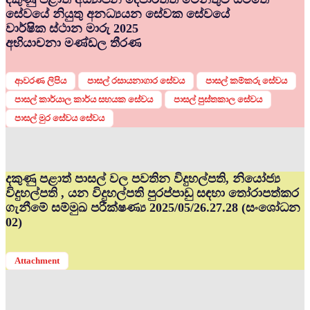
සේවයේ නියුතු අනධ්‍යයන සේවක සේවයේ
වාර්ෂික ස්ථාන මාරු 2025
අභියාචනා මණ්ඩල තීරණ
ආවරණ ලිපිය
පාසල් රසායනාගාර සේවය
පාසල් කම්කරු සේවය
පාසල් කාර්යාල කාර්ය සහයක සේවය
පාසල් පුස්තකාල සේවය
පාසල් මුර සේවය සේවය
දකුණු පළාත් පාසල් වල පවතින විදුහල්පති, නියෝජ්‍ය
විදුහල්පති , යන විදුහල්පති පුරප්පාඩු සඳහා තෝරාපත්කර
ගැනීමේ සම්මුඛ පරීක්ෂණ්‍ය 2025/05/26.27.28 (සංශෝධන
02)
Attachment