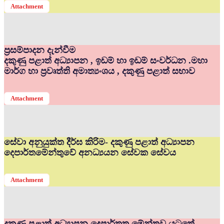
Attachment
ප්‍රසම්පාදන දැන්වීම
දකුණු පළාත් අධ්‍යාපන , ඉඩම් හා ඉඩම් සංවර්ධන .මහා
මාර්ග හා ප්‍රවෘත්ති අමාත්‍යංශය , දකුණු පළාත් සභාව
Attachment
සේවා අනුයුක්ත දීර්ඝ කිරිම- දකුණු පළාත් අධ්‍යාපන
දෙපාර්තමේන්තුවේ අනධ්‍යයන සේවක සේවය
Attachment
දකුණු පළාත් අධ්‍යාපන දෙපාර්තත මේන්තුව යටතේ