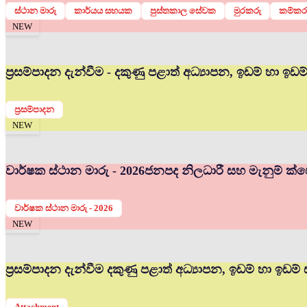
ස්ථාන මාරු
කාර්යය සහයක
පුස්තකාල සේවක
මුරකරු
කම්කර
NEW
ප්‍රසම්පාදන දැන්වීම - දකුණු පළාත් අධ්‍යාපන, ඉඩම් හා ඉඩ
ප්‍රසම්පාදන
NEW
වාර්ෂක ස්ථාන මාරු - 2026
ජනපද නිලධාරී සහ මැනුම් ක්ෂේ
වාර්ෂක ස්ථාන මාරු - 2026
NEW
ප්‍රසම්පාදන දැන්වීම දකුණු පළාත් අධ්‍යාපන, ඉඩම් හා ඉඩම්
Attachment