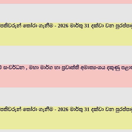
ුහල්පතිවරුන් තෝරා ගැනීම - 2026 මාර්තු 31 දක්වා වන පුර
ම් සංවර්ධන , මහා මාර්ග හා ප්‍රවෘත්ති අමාත්‍යංශය දකුණු පළ
හල්පතිවරුන් තෝරා ගැනීම - 2026 මාර්තු 31 දක්වා වන පුරප්ප