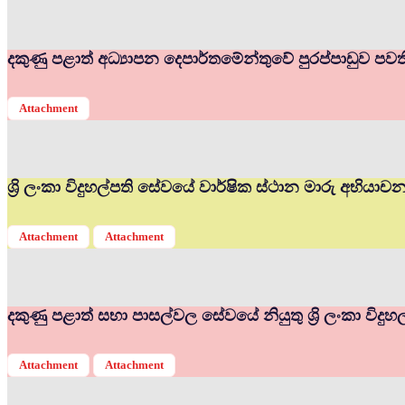
දකුණු පළාත් අධ්‍යාපන දෙපාර්තමේන්තුවේ පුරප්පාඩුව පවත
Attachment
ශ්‍රි ලංකා විදුහල්පති සේවයේ වාර්ෂික ස්ථාන මාරු අභියා
Attachment
Attachment
දකුණු පළාත් සභා පාසල්වල සේවයේ නියුතු ශ්‍රි ලංකා විද
Attachment
Attachment