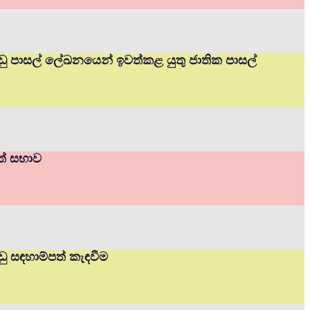
ප්පාඩු පාසල් ලේඛනයෙන් ඉවත්කළ යුතු ජාතික පාසල්
ාත් සභාව
ාඩු සඳහාම්පත් කැඳවීම