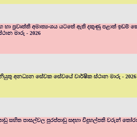
ර්ග හා ප්‍රවෘත්ති අමාත්‍යංශය යටතේ ඇති දකුණු පළාත් ඉඩ
ස්ථාන මාරු - 2026
ියුතු අනධ්‍යන සේවක සේවයේ වාර්ෂික ස්ථාන මාරු - 2026
ප්පාඩු සහිත පාසල්වල පුරප්පාඩු සඳහා විදුහල්පති වරුන් තෝර