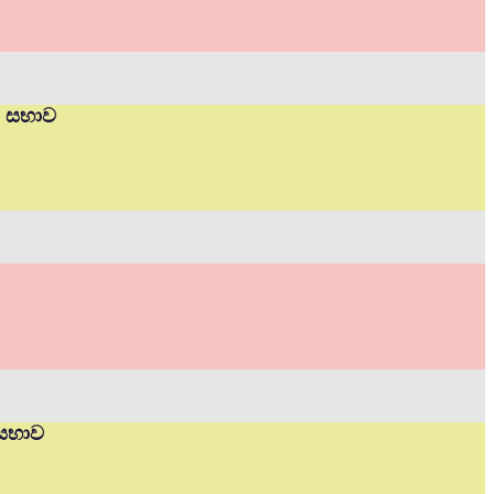
ත් සභාව
 සභාව