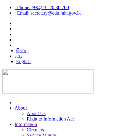
Phone: (+94) 91 20 30 700
Email: secretary@edu.min.gov.lk
සිංහල
தமிழ்
English
About
About Us
Right to Information Act
Information
Circulars
Service Minute