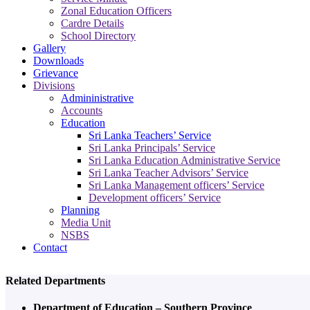
Zonal Education Officers
Cardre Details
School Directory
Gallery
Downloads
Grievance
Divisions
Admininistrative
Accounts
Education
Sri Lanka Teachers’ Service
Sri Lanka Principals’ Service
Sri Lanka Education Administrative Service
Sri Lanka Teacher Advisors’ Service
Sri Lanka Management officers’ Service
Development officers’ Service
Planning
Media Unit
NSBS
Contact
Related Departments
Department of Education – Southern Province