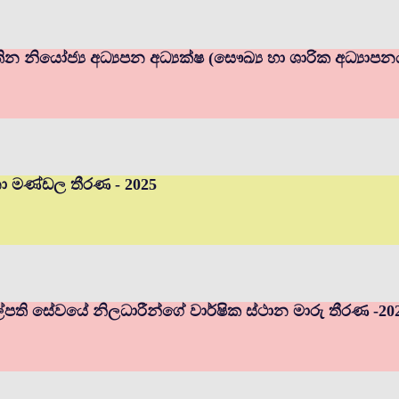
ින නියෝජ්‍ය අධ්‍යපන අධ්‍යක්ෂ (සෞඛ්‍ය හා ශාරික අධ්‍යාප
චනා මණ්ඩල තීරණ - 2025
ුහල්පති සේවයේ නිලධාරීන්ගේ වාර්ෂික ස්ථාන මාරු තීරණ -20