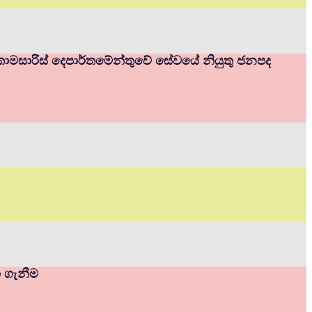
ම් කොමසාරිස් දෙපාර්තමේන්තුවේ සේවයේ නියුතු ජනපද
ා ගැනීම