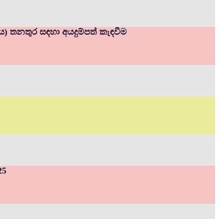
නය) තනතුර සඳහා අයදුම්පත් කැඳවීම
25