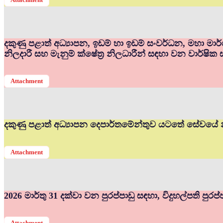
දකුණු පළාත් අධ්‍යාපන, ඉඩම් හා ඉඩම් සංවර්ධන, මහා මා
නිලදාරී සහ මැනුම් ක්ෂේත්‍ර නිලධාරීන් සඳහා වන වාර්ෂික 
Attachment
දකුණු පළාත් අධ්‍යාපන දෙපාර්තමේන්තුව යටතේ සේවයේ න
Attachment
2026 මාර්තු 31 දක්වා වන පුරප්පාඩු සඳහා, විදුහල්පති පුර
Attachment