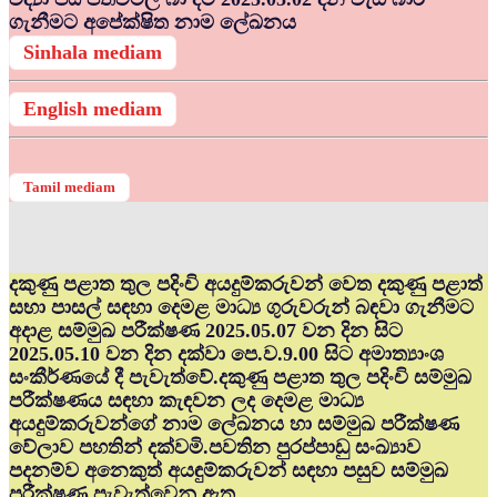
ගැනීමට අපේක්ෂිත නාම ලේඛනය
Sinhala mediam
English mediam
Tamil mediam
දකුණු පළාත තුල පදිංචි අයදුම්කරුවන් වෙත දකුණු පළාත්
සභා පාසල් සඳහා දෙමළ මාධ්‍ය ගුරුවරුන් බඳවා ගැනීමට
අදාළ සම්මුඛ පරීක්ෂණ 2025.05.07 වන දින සිට
2025.05.10 වන දින දක්වා පෙ.ව.9.00 සිට අමාත්‍යාංශ
සංකීර්ණයේ දී පැවැත්වේ.දකුණු පළාත තුල පදිංචි සම්මුඛ
පරීක්ෂණය සඳහා කැඳවන ලද දෙමළ මාධ්‍ය
අයදුම්කරුවන්ගේ නාම ලේඛනය හා සම්මුඛ පරීක්ෂණ
වේලාව පහතින් දක්වමි.පවතින පුරප්පාඩු සංඛ්‍යාව
පදනම්ව අනෙකුත් අයඳුම්කරුවන් සඳහා පසුව සම්මුඛ
පරීක්ෂණ පැවැත්වෙනු ඇත.