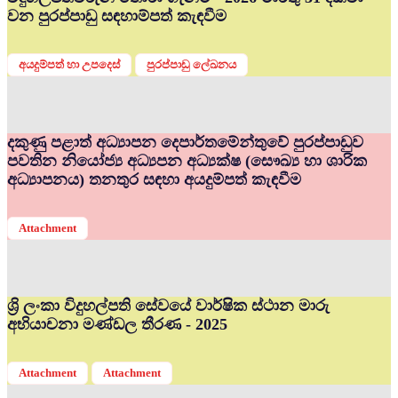
වන පුරප්පාඩු සඳහාම්පත් කැඳවීම
අයදුම්පත් හා උපදෙස්
පුරප්පාඩු ලේඛනය
දකුණු පළාත් අධ්‍යාපන දෙපාර්තමේන්තුවේ පුරප්පාඩුව
පවතින නියෝජ්‍ය අධ්‍යපන අධ්‍යක්ෂ (සෞඛ්‍ය හා ශාරික
අධ්‍යාපනය) තනතුර සඳහා අයදුම්පත් කැඳවීම
Attachment
ශ්‍රි ලංකා විදුහල්පති සේවයේ වාර්ෂික ස්ථාන මාරු
අභියාචනා මණ්ඩල තීරණ - 2025
Attachment
Attachment