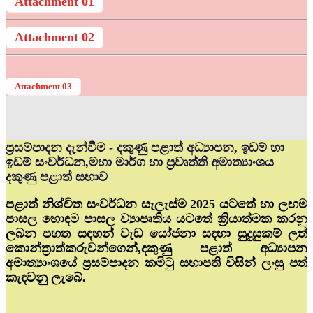
Attachment 01
Attachment 02
Attachment 03
ප්‍රසම්පාදන දැන්වීම - දකුණු පළාත් අධ්‍යාපන, ඉඩම් හා
ඉඩම් සංවර්ධන,මහා මාර්ග හා ප්‍රවෘත්ති අමාත්‍යාංශය
දකුණු පළාත් සභාව
පළාත් නිශ්චිත සංවර්ධන සැලැස්ම 2025 යටතේ හා ලඟම
පාසල හොඳම පාසල ව්‍යාපෘතිය යටතේ ක්‍රියාත්මක කරනු
ලබන පහත සඳහන් වැඩ යෝජනා සඳහා සුදුසුකම් ලත්
කොන්ත්‍රාත්කරුවන්ගෙන්,දකුණු පළාත් අධ්‍යාපන
අමාත්‍යාංශයේ ප්‍රසම්පාදන කමිටු සභාපති විසින් ලංසු පත්
කැඳවනු ලැබේ.