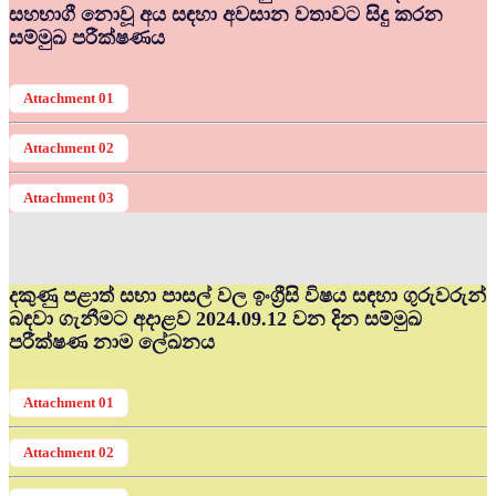
සහභාගී නොවූ අය සඳහා අවසාන වතාවට සිදු කරන
සම්මුඛ පරීක්ෂණය
Attachment 01
Attachment 02
Attachment 03
දකුණු පළාත් සභා පාසල් වල ඉංග්‍රීසි විෂය සඳහා ගුරුවරුන්
බඳවා ගැනීමට අදාළව 2024.09.12 වන දින සම්මුඛ
පරීක්ෂණ නාම ලේඛනය
Attachment 01
Attachment 02