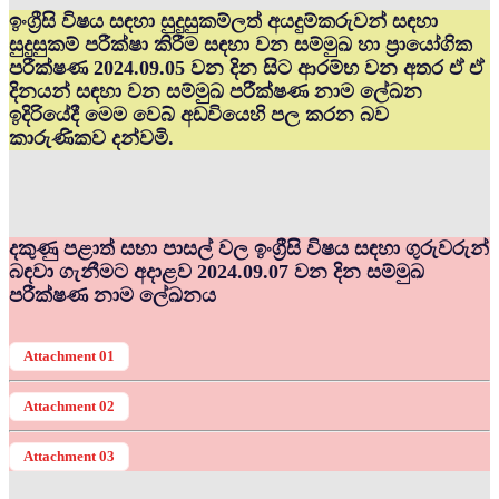
ඉංග්‍රීසි විෂය සඳහා සුදුසුකම්ලත් අයදුම්කරුවන් සඳහා
සුදුසුකම් පරීක්ෂා කිරීම සඳහා වන සම්මුඛ හා ප්‍රායෝගික
පරීක්ෂණ 2024.09.05 වන දින සිට ආරම්භ වන අතර ඒ ඒ
දිනයන් සඳහා වන සම්මුඛ පරීක්ෂණ නාම ලේඛන
ඉදිරියේදී මෙම වෙබ් අඩවියෙහි පල කරන බව
කාරුණිකව දන්වමි.
දකුණු පළාත් සභා පාසල් වල ඉංග්‍රීසි විෂය සඳහා ගුරුවරුන්
බඳවා ගැනීමට අදාළව 2024.09.07 වන දින සම්මුඛ
පරීක්ෂණ නාම ලේඛනය
Attachment 01
Attachment 02
Attachment 03