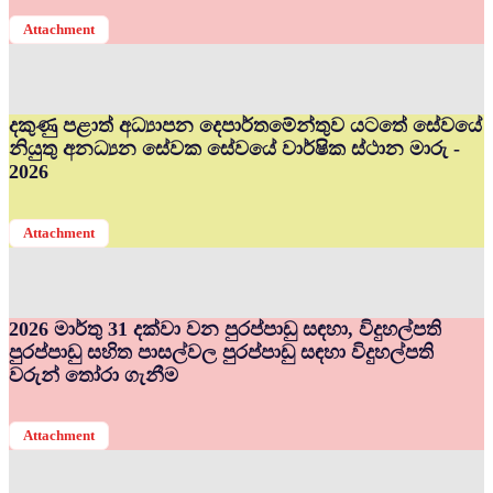
Attachment
දකුණු පළාත් අධ්‍යාපන දෙපාර්තමේන්තුව යටතේ සේවයේ
නියුතු අනධ්‍යන සේවක සේවයේ වාර්ෂික ස්ථාන මාරු -
2026
Attachment
2026 මාර්තු 31 දක්වා වන පුරප්පාඩු සඳහා, විදුහල්පති
පුරප්පාඩු සහිත පාසල්වල පුරප්පාඩු සඳහා විදුහල්පති
වරුන් තෝරා ගැනීම
Attachment