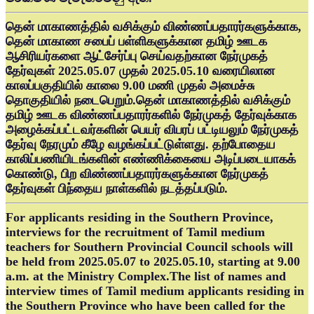
தென் மாகாணத்தில் வசிக்கும் விண்ணப்பதாரர்களுக்காக,
தென் மாகாண சபைப் பள்ளிகளுக்கான தமிழ் ஊடக
ஆசிரியர்களை ஆட்சேர்ப்பு செய்வதற்கான நேர்முகத்
தேர்வுகள் 2025.05.07 முதல் 2025.05.10 வரையிலான
காலப்பகுதியில் காலை 9.00 மணி முதல் அமைச்சு
தொகுதியில் நடைபெறும்.தென் மாகாணத்தில் வசிக்கும்
தமிழ் ஊடக விண்ணப்பதாரர்களில் நேர்முகத் தேர்வுக்காக
அழைக்கப்பட்டவர்களின் பெயர் விபரப் பட்டியலும் நேர்முகத்
தேர்வு நேரமும் கீழே வழங்கப்பட்டுள்ளது. தற்போதைய
காலிப்பணியிடங்களின் எண்ணிக்கையை அடிப்படையாகக்
கொண்டு, பிற விண்ணப்பதாரர்களுக்கான நேர்முகத்
தேர்வுகள் பிந்தைய நாள்களில் நடத்தப்படும்.
For applicants residing in the Southern Province,
interviews for the recruitment of Tamil medium
teachers for Southern Provincial Council schools will
be held from 2025.05.07 to 2025.05.10, starting at 9.00
a.m. at the Ministry Complex.The list of names and
interview times of Tamil medium applicants residing in
the Southern Province who have been called for the