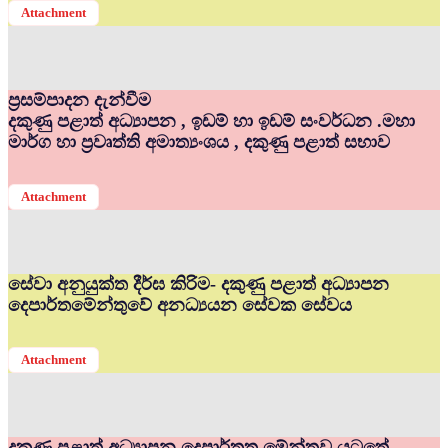
Attachment
ප්‍රසම්පාදන දැන්වීම
දකුණු පළාත් අධ්‍යාපන , ඉඩම් හා ඉඩම් සංවර්ධන .මහා
මාර්ග හා ප්‍රවෘත්ති අමාත්‍යංශය , දකුණු පළාත් සභාව
Attachment
සේවා අනුයුක්ත දීර්ඝ කිරිම- දකුණු පළාත් අධ්‍යාපන
දෙපාර්තමේන්තුවේ අනධ්‍යයන සේවක සේවය
Attachment
දකුණු පළාත් අධ්‍යාපන දෙපාර්තත මේන්තුව යටතේ