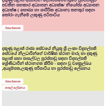
දකුණු පළාත් අධ්‍යාපන දෙපාර්තමේන්තුවේ පුරප්පාඩුව
පවතින සහකාර අධ්‍යාපන අධ්‍යක්ෂ/ නියෝජ්‍ය අධ්‍යාපන
අධ්‍යක්ෂ ( සෞඛ්‍ය හා ශාරීරික අධ්‍යාන) තනතුර සඳහා
තෝරා ගැනීමේ ලකුණු පටිපාටිය
Attachment
දකුණු පළාත් රාජ්‍ය සේවයේ නියුතු ශ්‍රි ලංකා විදුහල්පති
සේවයේ නිලධාරින්ගේ වාර්ෂික ස්ථාන මාරු හා දකුණු
පළාත් සභා පාසල්වල පුරප්පාඩු සඳහා විදහල්පති
ශ්‍රේණිධාරීන් ස්ථානගත කිරීම - සඳහා වු චක්‍රෙල්ඛය
,අයදුම්පත,ලකුණු පරිපාටිය හා පුරප්පාඩු ලේඛනය
Attachment
පාසල් ලේඛනය