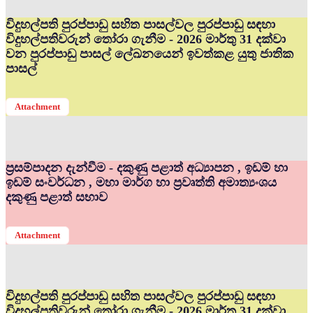
විදුහල්පති පුරප්පාඩු සහිත පාසල්වල පුරප්පාඩු සඳහා
විදුහල්පතිවරුන් තෝරා ගැනීම - 2026 මාර්තු 31 දක්වා
වන පුරප්පාඩු පාසල් ලේඛනයෙන් ඉවත්කළ යුතු ජාතික
පාසල්
Attachment
ප්‍රසම්පාදන දැන්වීම - දකුණු පළාත් අධ්‍යාපන , ඉඩම් හා
ඉඩම් සංවර්ධන , මහා මාර්ග හා ප්‍රවෘත්ති අමාත්‍යංශය
දකුණු පළාත් සභාව
Attachment
විදුහල්පති පුරප්පාඩු සහිත පාසල්වල පුරප්පාඩු සඳහා
විදුහල්පතිවරුන් තෝරා ගැනීම - 2026 මාර්තු 31 දක්වා