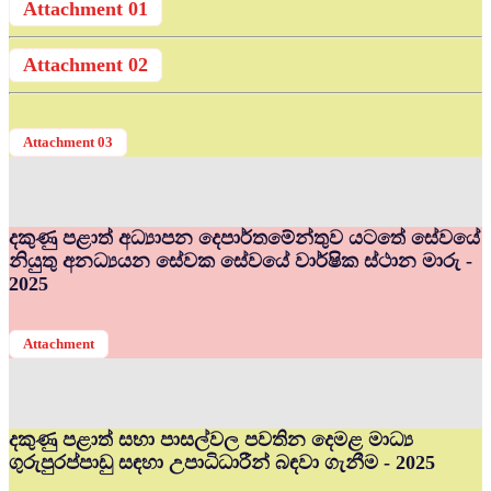
Attachment 01
Attachment 02
Attachment 03
දකුණු පළාත් අධ්‍යාපන දෙපාර්තමේන්තුව යටතේ සේවයේ
නියුතු අනධ්‍යයන සේවක සේවයේ වාර්ෂික ස්ථාන මාරු -
2025
Attachment
දකුණු පළාත් සභා පාසල්වල පවතින දෙමළ මාධ්‍ය
ගුරුපුරප්පාඩු සඳහා උපාධිධාරීන් බඳවා ගැනීම - 2025