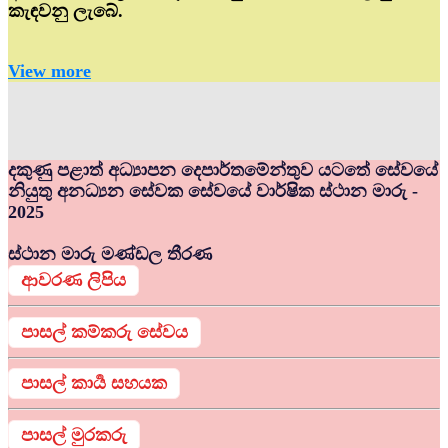
කැඳවනු ලැබේ.
View more
දකුණු පළාත් අධ්‍යාපන දෙපාර්තමේන්තුව යටතේ සේවයේ
නියුතු අනධ්‍යන සේවක සේවයේ වාර්ෂික ස්ථාන මාරු -
2025
ස්ථාන මාරු මණ්ඩල තීරණ
ආවරණ ලිපිය
පාසල් කම්කරු සේවය
පාසල් කාර්‍ය සහයක
පාසල් මුරකරු