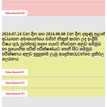
Attachment 04
2024.07.24 වන දින සහ 2024.08.08 වන දින දකුණු පළාත්
අධ‍යාපන අමාතයන්ශය මගින් නිකුත් කරන ලද ඉංග්‍රිසි
විෂය ගුරු පුරප්පාඩු සදහා ගැසට් නිවෙදන අනුව සම්මුඛ
හා ප්‍රයොගික පරික් පරික්ෂණයට පෙනි සිට සම්මුඛ
පරික්ෂනය අනුව සුදුසුකම් ලැබු අයදුම්කරුවන්ගෙ ප්‍රතිඵල
ලෙඛනය
Attachment 01
Attachment 02
Attachment 03