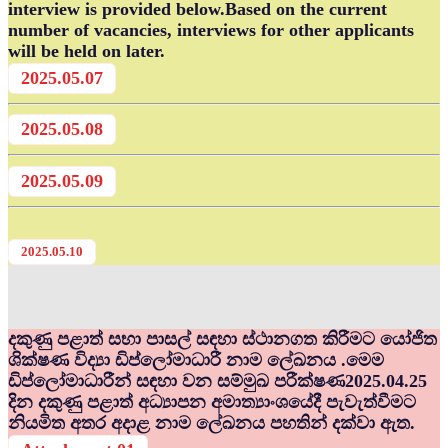
interview is provided below.Based on the current
number of vacancies, interviews for other applicants
will be held on later.
2025.05.07
2025.05.08
2025.05.09
2025.05.10
දකුණු පළාත් සභා පාසල් සඳහා ස්ථානගත කිරීමට යෝජිත
ශික්ෂණ විද්‍යා ඩිප්ලෝමාධාරී නාම ලේඛනය .මෙම
ඩිප්ලෝමාධාරීන් සඳහා වන සම්මුඛ පරීක්ෂණ2025.04.25
දින දකුණු පළාත් අධ්‍යාපන අමාත්‍යාංශයේදී පැවැත්වීමට
නියමිත අතර අදාළ නාම ලේඛනය පහතින් දක්වා ඇත.