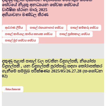
සේවයේ නියුතු අනධ්‍යයන සේවක සේවයේ
වාර්ෂික ස්ථාන මාරු 2025
අභියාචනා මණ්ඩල තීරණ
ආවරණ ලිපිය
පාසල් රසායනාගාර සේවය
පාසල් කම්කරු සේවය
පාසල් කාර්යාල කාර්ය සහයක සේවය
පාසල් පුස්තකාල සේවය
පාසල් මුර සේවය සේවය
දකුණු පළාත් පාසල් වල පවතින විදුහල්පති, නියෝජ්‍ය
විදුහල්පති , යන විදුහල්පති පුරප්පාඩු සඳහා තෝරාපත්කර
ගැනීමේ සම්මුඛ පරීක්ෂණ්‍ය 2025/05/26.27.28 (සංශෝධන
02)
Attachment