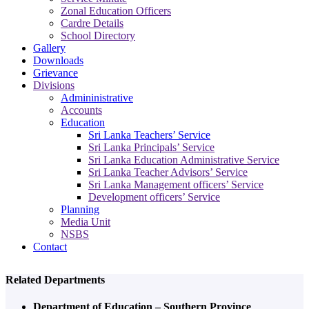
Zonal Education Officers
Cardre Details
School Directory
Gallery
Downloads
Grievance
Divisions
Admininistrative
Accounts
Education
Sri Lanka Teachers’ Service
Sri Lanka Principals’ Service
Sri Lanka Education Administrative Service
Sri Lanka Teacher Advisors’ Service
Sri Lanka Management officers’ Service
Development officers’ Service
Planning
Media Unit
NSBS
Contact
Related Departments
Department of Education – Southern Province