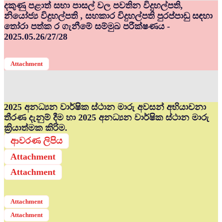
දකුණු පළාත් සභා පාසල් වල පවතින විදුහල්පති,
නියෝජ්‍ය විදුහල්පති , සහකාර විදුහල්පති පුරප්පාඩු සඳහා
තෝරා පත්ක ර ගැනීමේ සම්මුඛ පරීක්ෂණය -
2025.05.26/27/28
Attachment
2025 අනධ්‍යන වාර්ෂික ස්ථාන මාරු අවසන් අභියාචනා
තීරණ දැනුම් දීම හා 2025 අනධ්‍යන වාර්ෂික ස්ථාන මාරු
ක්‍රියාත්මක කිරිම.
ආවරණ ලිපිය
Attachment
Attachment
Attachment
Attachment