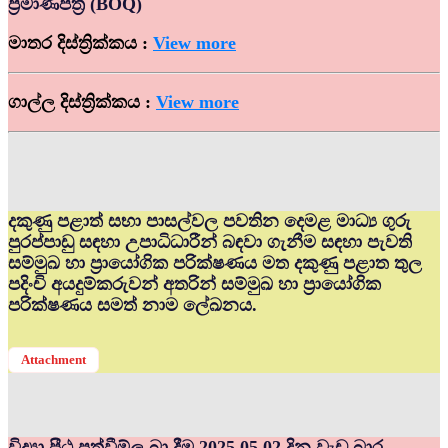
ප්‍රමාණපත්‍ර (BOQ)
මාතර දිස්ත්‍රික්කය :
View more
ගාල්ල දිස්ත්‍රික්කය :
View more
දකුණු පළාත් සභා පාසල්වල පවතින දෙමළ මාධ්‍ය ගුරු
පුරප්පාඩු සඳහා උපාධිධාරීන් බඳවා ගැනීම සඳහා පැවති
සම්මුඛ හා ප්‍රායෝගික පරික්ෂණය මත දකුණු පළාත තුල
පදිංචි අයදුම්කරුවන් අතරින් සම්මුඛ හා ප්‍රායෝගික
පරික්ෂණය සමත් නාම ලේඛනය.
Attachment
විද්‍යා පීඨ පත්වීම්ල බා දීම 2025.05.02 දින වැඩ බාර