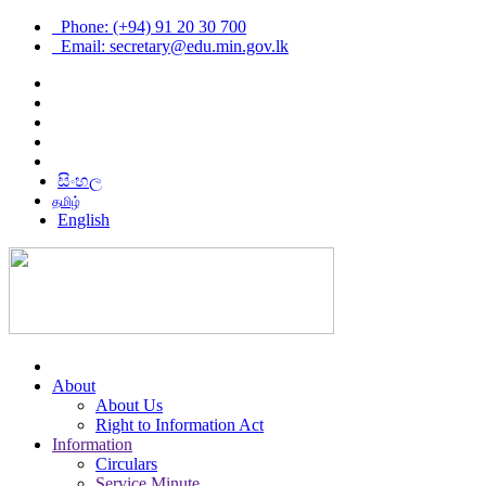
Phone: (+94) 91 20 30 700
Email: secretary@edu.min.gov.lk
සිංහල
தமிழ்
English
About
About Us
Right to Information Act
Information
Circulars
Service Minute