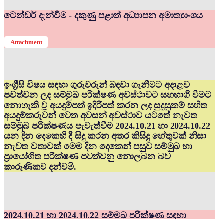
ටෙන්ඩර් දැන්වීම - දකුණු පළාත් අධ්‍යාපන අමාත්‍යාංශය
Attachment
ඉංග්‍රීසි විෂය සඳහා ගුරුවරුන් බඳවා ගැනීමට අදාළව
පවත්වන ලද සම්මුඛ පරීක්ෂණ අවස්ථාවට සහභාගී වීමට
නොහැකි වූ අයදුම්පත් ඉදිරිපත් කරන ලද සුදුසුකම් සහිත
අයදුම්කරුවන් වෙත අවසන් අවස්ථාව යටතේ නැවත
සම්මුඛ පරීක්ෂණය පැවැත්වීම 2024.10.21 හා 2024.10.22
යන දින දෙකෙහි දී සිදු කරන අතර කිසිදු හේතුවක් නිසා
නැවත වතාවක් මෙම දින දෙකෙන් පසුව සම්මුඛ හා
ප්‍රායෝගිත පරික්ෂණ පවත්වනු නොලබන බව
කාරුණිකව දන්වමි.
2024.10.21 හා 2024.10.22 සම්මුඛ පරීක්ෂණ සඳහා