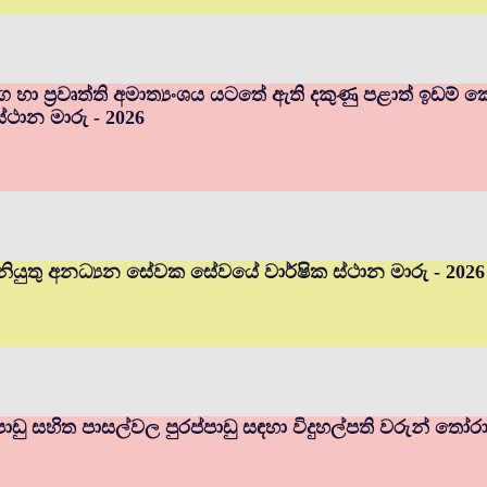
ර්ග හා ප්‍රවෘත්ති අමාත්‍යංශය යටතේ ඇති දකුණු පළාත් ඉඩ
ස්ථාන මාරු - 2026
ියුතු අනධ්‍යන සේවක සේවයේ වාර්ෂික ස්ථාන මාරු - 2026
ප්පාඩු සහිත පාසල්වල පුරප්පාඩු සඳහා විදුහල්පති වරුන් තෝර