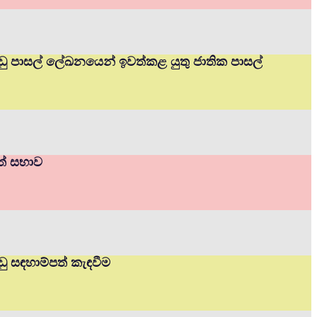
ප්පාඩු පාසල් ලේඛනයෙන් ඉවත්කළ යුතු ජාතික පාසල්
ාත් සභාව
ාඩු සඳහාම්පත් කැඳවීම