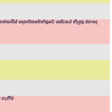
ම් කොමසාරිස් දෙපාර්තමේන්තුවේ සේවයේ නියුතු ජනපද
ා ගැනීම