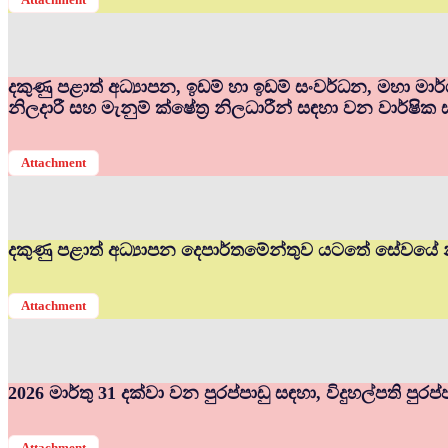
දකුණු පළාත් අධ්‍යාපන, ඉඩම් හා ඉඩම් සංවර්ධන, මහා මා
නිලදාරී සහ මැනුම් ක්ෂේත්‍ර නිලධාරීන් සඳහා වන වාර්ෂික 
Attachment
දකුණු පළාත් අධ්‍යාපන දෙපාර්තමේන්තුව යටතේ සේවයේ න
Attachment
2026 මාර්තු 31 දක්වා වන පුරප්පාඩු සඳහා, විදුහල්පති පුර
Attachment