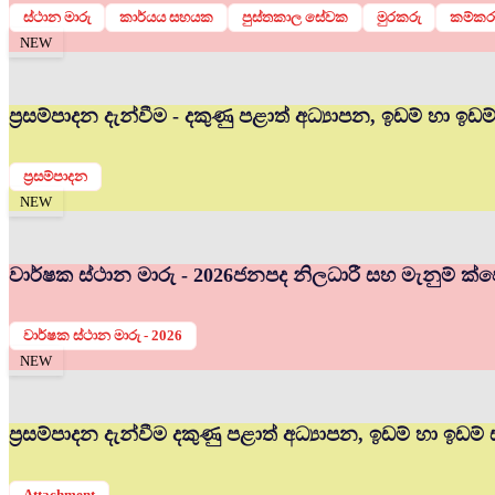
ස්ථාන මාරු
කාර්යය සහයක
පුස්තකාල සේවක
මුරකරු
කම්කර
NEW
ප්‍රසම්පාදන දැන්වීම - දකුණු පළාත් අධ්‍යාපන, ඉඩම් හා ඉඩ
ප්‍රසම්පාදන
NEW
වාර්ෂක ස්ථාන මාරු - 2026
ජනපද නිලධාරී සහ මැනුම් ක්ෂේ
වාර්ෂක ස්ථාන මාරු - 2026
NEW
ප්‍රසම්පාදන දැන්වීම දකුණු පළාත් අධ්‍යාපන, ඉඩම් හා ඉඩම්
Attachment