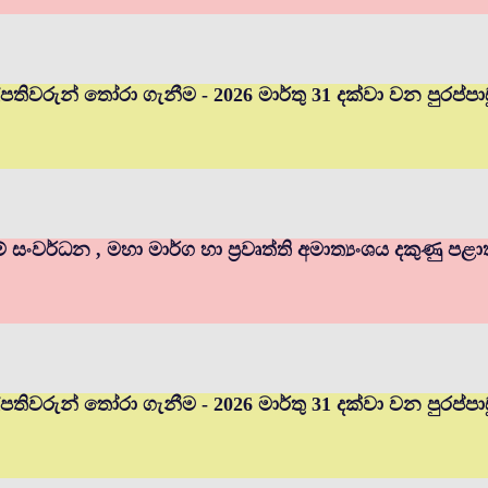
ුහල්පතිවරුන් තෝරා ගැනීම - 2026 මාර්තු 31 දක්වා වන පුර
ම් සංවර්ධන , මහා මාර්ග හා ප්‍රවෘත්ති අමාත්‍යංශය දකුණු පළ
හල්පතිවරුන් තෝරා ගැනීම - 2026 මාර්තු 31 දක්වා වන පුරප්ප