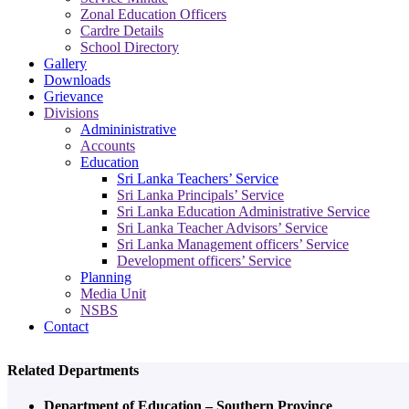
Zonal Education Officers
Cardre Details
School Directory
Gallery
Downloads
Grievance
Divisions
Admininistrative
Accounts
Education
Sri Lanka Teachers’ Service
Sri Lanka Principals’ Service
Sri Lanka Education Administrative Service
Sri Lanka Teacher Advisors’ Service
Sri Lanka Management officers’ Service
Development officers’ Service
Planning
Media Unit
NSBS
Contact
Related Departments
Department of Education – Southern Province