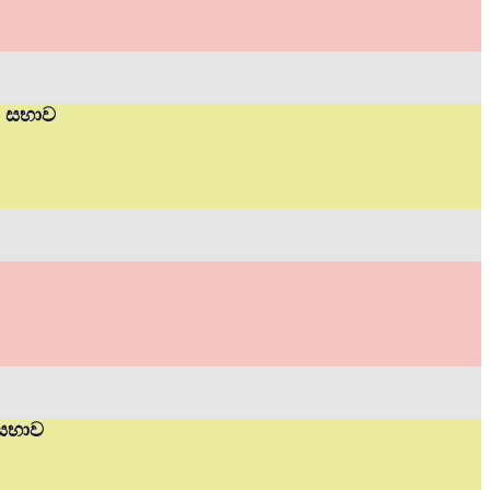
ත් සභාව
 සභාව