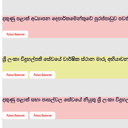
දකුණු පළාත් අධ්‍යාපන දෙපාර්තමේන්තුවේ පුරප්පාඩුව පවත
Attachment
ශ්‍රි ලංකා විදුහල්පති සේවයේ වාර්ෂික ස්ථාන මාරු අභියා
Attachment
Attachment
දකුණු පළාත් සභා පාසල්වල සේවයේ නියුතු ශ්‍රි ලංකා විද
Attachment
Attachment