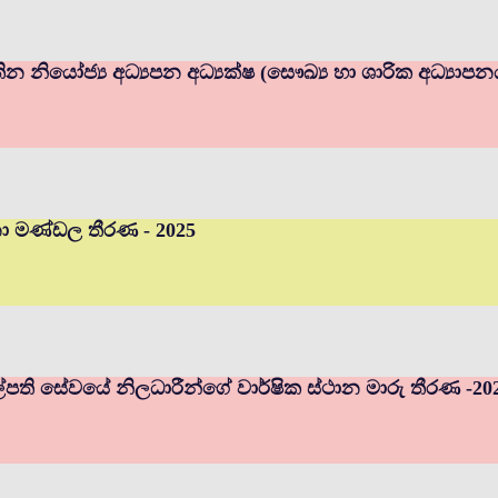
ින නියෝජ්‍ය අධ්‍යපන අධ්‍යක්ෂ (සෞඛ්‍ය හා ශාරික අධ්‍යාප
චනා මණ්ඩල තීරණ - 2025
ුහල්පති සේවයේ නිලධාරීන්ගේ වාර්ෂික ස්ථාන මාරු තීරණ -20