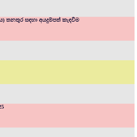
නය) තනතුර සඳහා අයදුම්පත් කැඳවීම
25