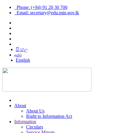
Phone: (+94) 91 20 30 700
Email: secretary@edu.min.gov.lk
සිංහල
தமிழ்
English
About
About Us
Right to Information Act
Information
Circulars
Service Minute