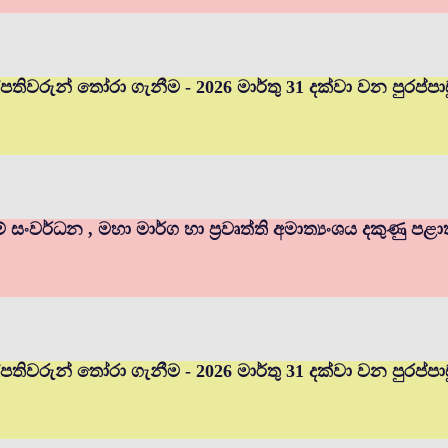
ුහල්පතිවරුන් තෝරා ගැනීම - 2026 මාර්තු 31 දක්වා වන පුර
ම් සංවර්ධන , මහා මාර්ග හා ප්‍රවෘත්ති අමාත්‍යංශය දකුණු පළ
හල්පතිවරුන් තෝරා ගැනීම - 2026 මාර්තු 31 දක්වා වන පුරප්ප