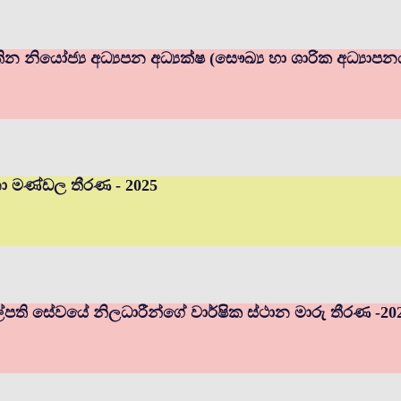
ින නියෝජ්‍ය අධ්‍යපන අධ්‍යක්ෂ (සෞඛ්‍ය හා ශාරික අධ්‍යාප
චනා මණ්ඩල තීරණ - 2025
ුහල්පති සේවයේ නිලධාරීන්ගේ වාර්ෂික ස්ථාන මාරු තීරණ -20