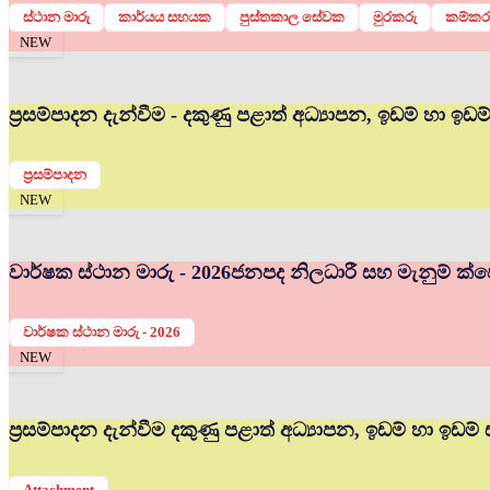
ස්ථාන මාරු
කාර්යය සහයක
පුස්තකාල සේවක
මුරකරු
කම්කර
NEW
ප්‍රසම්පාදන දැන්වීම - දකුණු පළාත් අධ්‍යාපන, ඉඩම් හා ඉඩ
ප්‍රසම්පාදන
NEW
වාර්ෂක ස්ථාන මාරු - 2026
ජනපද නිලධාරී සහ මැනුම් ක්ෂේ
වාර්ෂක ස්ථාන මාරු - 2026
NEW
ප්‍රසම්පාදන දැන්වීම දකුණු පළාත් අධ්‍යාපන, ඉඩම් හා ඉඩම්
Attachment