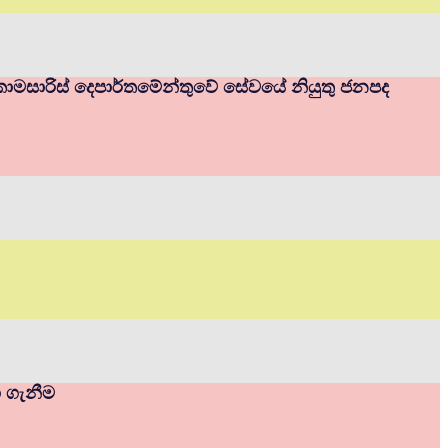
ම් කොමසාරිස් දෙපාර්තමේන්තුවේ සේවයේ නියුතු ජනපද
ා ගැනීම