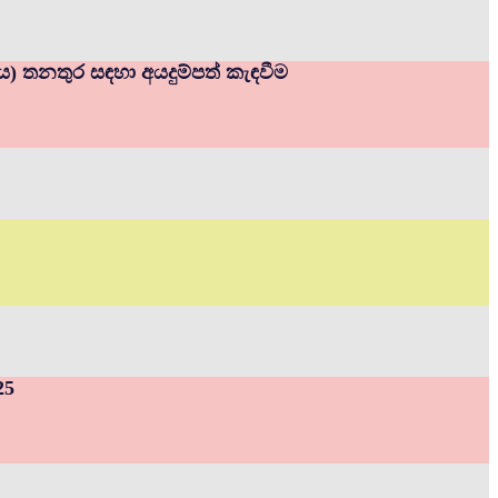
නය) තනතුර සඳහා අයදුම්පත් කැඳවීම
25