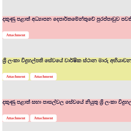
දකුණු පළාත් අධ්‍යාපන දෙපාර්තමේන්තුවේ පුරප්පාඩුව පවත
Attachment
ශ්‍රි ලංකා විදුහල්පති සේවයේ වාර්ෂික ස්ථාන මාරු අභියා
Attachment
Attachment
දකුණු පළාත් සභා පාසල්වල සේවයේ නියුතු ශ්‍රි ලංකා විද
Attachment
Attachment