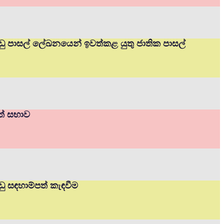
ප්පාඩු පාසල් ලේඛනයෙන් ඉවත්කළ යුතු ජාතික පාසල්
ාත් සභාව
ාඩු සඳහාම්පත් කැඳවීම