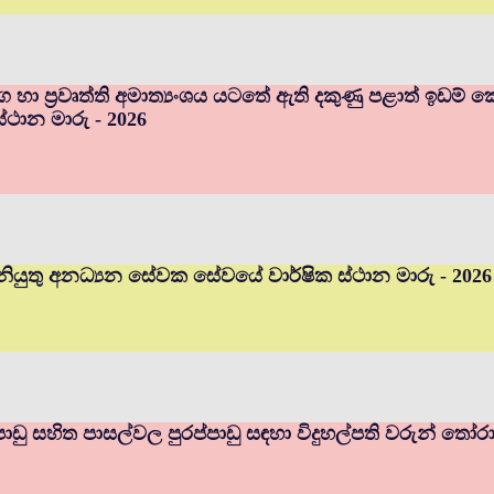
ර්ග හා ප්‍රවෘත්ති අමාත්‍යංශය යටතේ ඇති දකුණු පළාත් ඉඩ
ස්ථාන මාරු - 2026
ියුතු අනධ්‍යන සේවක සේවයේ වාර්ෂික ස්ථාන මාරු - 2026
ප්පාඩු සහිත පාසල්වල පුරප්පාඩු සඳහා විදුහල්පති වරුන් තෝර