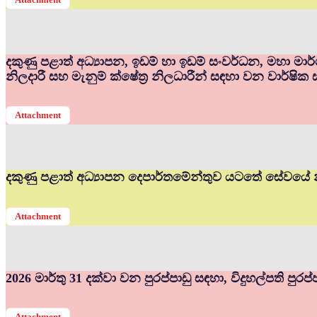
දකුණු පළාත් අධ්‍යාපන, ඉඩම් හා ඉඩම් සංවර්ධන, මහා මා
නිලදාරී සහ මැනුම් ක්ෂේත්‍ර නිලධාරීන් සඳහා වන වාර්ෂික 
Attachment
දකුණු පළාත් අධ්‍යාපන දෙපාර්තමේන්තුව යටතේ සේවයේ න
Attachment
2026 මාර්තු 31 දක්වා වන පුරප්පාඩු සඳහා, විදුහල්පති පුර
Attachment