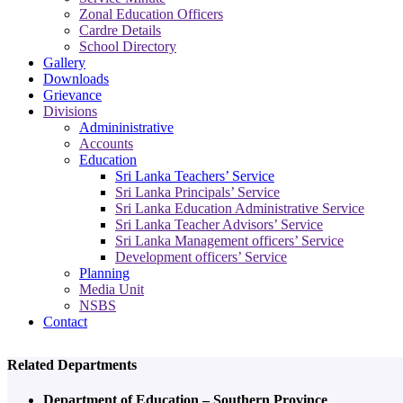
Zonal Education Officers
Cardre Details
School Directory
Gallery
Downloads
Grievance
Divisions
Admininistrative
Accounts
Education
Sri Lanka Teachers’ Service
Sri Lanka Principals’ Service
Sri Lanka Education Administrative Service
Sri Lanka Teacher Advisors’ Service
Sri Lanka Management officers’ Service
Development officers’ Service
Planning
Media Unit
NSBS
Contact
Related Departments
Department of Education – Southern Province