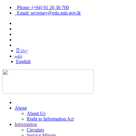
Phone: (+94) 91 20 30 700
Email: secretary@edu.min.gov.lk
සිංහල
தமிழ்
English
About
About Us
Right to Information Act
Information
Circulars
Service Minute