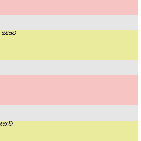
ත් සභාව
 සභාව