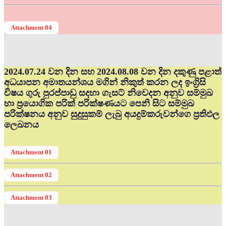
Attachment 04
2024.07.24 වන දින සහ 2024.08.08 වන දින දකුණු පළාත්
අධ‍යාපන අමාතයන්ශය මගින් නිකුත් කරන ලද ඉංග්‍රිසි
විෂය ගුරු පුරප්පාඩු සදහා ගැසට් නිවෙදන අනුව සම්මුඛ
හා ප්‍රයොගික පරික් පරික්ෂණයට පෙනි සිට සම්මුඛ
පරික්ෂනය අනුව සුදුසුකම් ලැබු අයදුම්කරුවන්ගෙ ප්‍රතිඵල
ලෙඛනය
Attachment 01
Attachment 02
Attachment 03