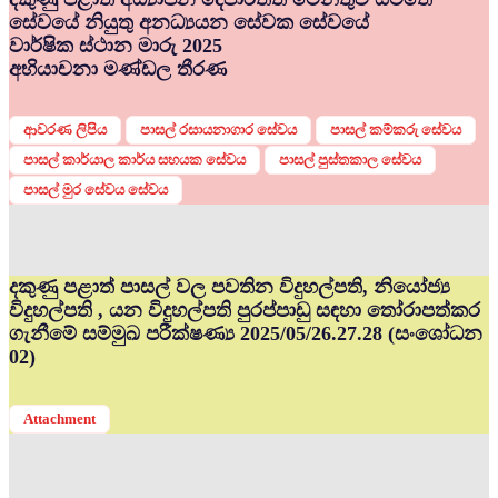
සේවයේ නියුතු අනධ්‍යයන සේවක සේවයේ
වාර්ෂික ස්ථාන මාරු 2025
අභියාචනා මණ්ඩල තීරණ
ආවරණ ලිපිය
පාසල් රසායනාගාර සේවය
පාසල් කම්කරු සේවය
පාසල් කාර්යාල කාර්ය සහයක සේවය
පාසල් පුස්තකාල සේවය
පාසල් මුර සේවය සේවය
දකුණු පළාත් පාසල් වල පවතින විදුහල්පති, නියෝජ්‍ය
විදුහල්පති , යන විදුහල්පති පුරප්පාඩු සඳහා තෝරාපත්කර
ගැනීමේ සම්මුඛ පරීක්ෂණ්‍ය 2025/05/26.27.28 (සංශෝධන
02)
Attachment