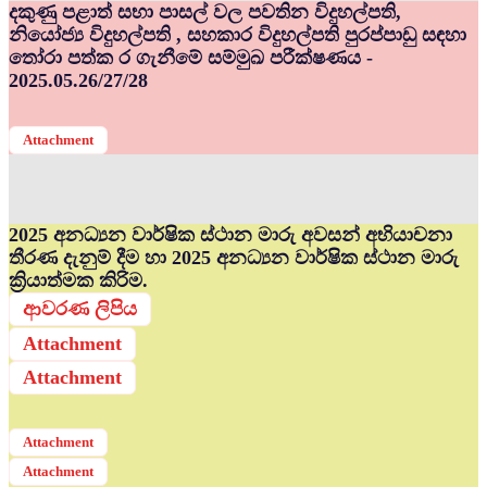
දකුණු පළාත් සභා පාසල් වල පවතින විදුහල්පති,
නියෝජ්‍ය විදුහල්පති , සහකාර විදුහල්පති පුරප්පාඩු සඳහා
තෝරා පත්ක ර ගැනීමේ සම්මුඛ පරීක්ෂණය -
2025.05.26/27/28
Attachment
2025 අනධ්‍යන වාර්ෂික ස්ථාන මාරු අවසන් අභියාචනා
තීරණ දැනුම් දීම හා 2025 අනධ්‍යන වාර්ෂික ස්ථාන මාරු
ක්‍රියාත්මක කිරිම.
ආවරණ ලිපිය
Attachment
Attachment
Attachment
Attachment