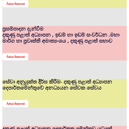
Attachment
ප්‍රසම්පාදන දැන්වීම
දකුණු පළාත් අධ්‍යාපන , ඉඩම් හා ඉඩම් සංවර්ධන .මහා
මාර්ග හා ප්‍රවෘත්ති අමාත්‍යංශය , දකුණු පළාත් සභාව
Attachment
සේවා අනුයුක්ත දීර්ඝ කිරිම- දකුණු පළාත් අධ්‍යාපන
දෙපාර්තමේන්තුවේ අනධ්‍යයන සේවක සේවය
Attachment
දකුණු පළාත් අධ්‍යාපන දෙපාර්තත මේන්තුව යටතේ