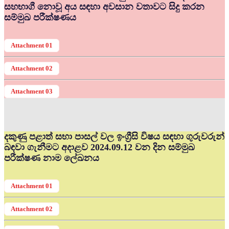
සහභාගී නොවූ අය සඳහා අවසාන වතාවට සිදු කරන
සම්මුඛ පරීක්ෂණය
Attachment 01
Attachment 02
Attachment 03
දකුණු පළාත් සභා පාසල් වල ඉංග්‍රීසි විෂය සඳහා ගුරුවරුන්
බඳවා ගැනීමට අදාළව 2024.09.12 වන දින සම්මුඛ
පරීක්ෂණ නාම ලේඛනය
Attachment 01
Attachment 02