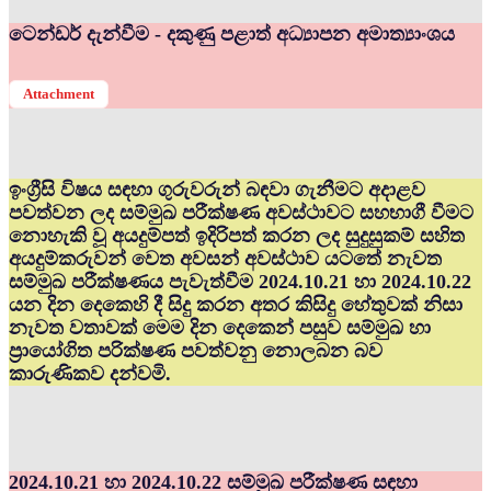
ටෙන්ඩර් දැන්වීම - දකුණු පළාත් අධ්‍යාපන අමාත්‍යාංශය
Attachment
ඉංග්‍රීසි විෂය සඳහා ගුරුවරුන් බඳවා ගැනීමට අදාළව
පවත්වන ලද සම්මුඛ පරීක්ෂණ අවස්ථාවට සහභාගී වීමට
නොහැකි වූ අයදුම්පත් ඉදිරිපත් කරන ලද සුදුසුකම් සහිත
අයදුම්කරුවන් වෙත අවසන් අවස්ථාව යටතේ නැවත
සම්මුඛ පරීක්ෂණය පැවැත්වීම 2024.10.21 හා 2024.10.22
යන දින දෙකෙහි දී සිදු කරන අතර කිසිදු හේතුවක් නිසා
නැවත වතාවක් මෙම දින දෙකෙන් පසුව සම්මුඛ හා
ප්‍රායෝගිත පරික්ෂණ පවත්වනු නොලබන බව
කාරුණිකව දන්වමි.
2024.10.21 හා 2024.10.22 සම්මුඛ පරීක්ෂණ සඳහා