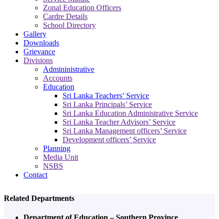
Zonal Education Officers
Cardre Details
School Directory
Gallery
Downloads
Grievance
Divisions
Admininistrative
Accounts
Education
Sri Lanka Teachers’ Service
Sri Lanka Principals’ Service
Sri Lanka Education Administrative Service
Sri Lanka Teacher Advisors’ Service
Sri Lanka Management officers’ Service
Development officers’ Service
Planning
Media Unit
NSBS
Contact
Related Departments
Department of Education – Southern Province