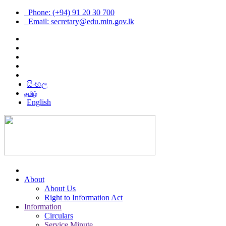
Phone: (+94) 91 20 30 700
Email: secretary@edu.min.gov.lk
සිංහල
தமிழ்
English
About
About Us
Right to Information Act
Information
Circulars
Service Minute