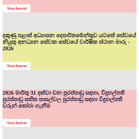
Attachment
දකුණු පළාත් අධ්‍යාපන දෙපාර්තමේන්තුව යටතේ සේවයේ
නියුතු අනධ්‍යන සේවක සේවයේ වාර්ෂික ස්ථාන මාරු -
2026
Attachment
2026 මාර්තු 31 දක්වා වන පුරප්පාඩු සඳහා, විදුහල්පති
පුරප්පාඩු සහිත පාසල්වල පුරප්පාඩු සඳහා විදුහල්පති
වරුන් තෝරා ගැනීම
Attachment