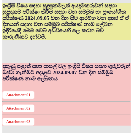
ඉංග්‍රීසි විෂය සඳහා සුදුසුකම්ලත් අයදුම්කරුවන් සඳහා
සුදුසුකම් පරීක්ෂා කිරීම සඳහා වන සම්මුඛ හා ප්‍රායෝගික
පරීක්ෂණ 2024.09.05 වන දින සිට ආරම්භ වන අතර ඒ ඒ
දිනයන් සඳහා වන සම්මුඛ පරීක්ෂණ නාම ලේඛන
ඉදිරියේදී මෙම වෙබ් අඩවියෙහි පල කරන බව
කාරුණිකව දන්වමි.
දකුණු පළාත් සභා පාසල් වල ඉංග්‍රීසි විෂය සඳහා ගුරුවරුන්
බඳවා ගැනීමට අදාළව 2024.09.07 වන දින සම්මුඛ
පරීක්ෂණ නාම ලේඛනය
Attachment 01
Attachment 02
Attachment 03