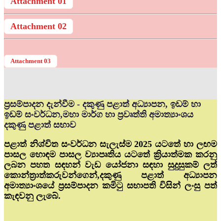
Attachment 01
Attachment 02
Attachment 03
ප්‍රසම්පාදන දැන්වීම - දකුණු පළාත් අධ්‍යාපන, ඉඩම් හා
ඉඩම් සංවර්ධන,මහා මාර්ග හා ප්‍රවෘත්ති අමාත්‍යාංශය
දකුණු පළාත් සභාව
පළාත් නිශ්චිත සංවර්ධන සැලැස්ම 2025 යටතේ හා ලඟම
පාසල හොඳම පාසල ව්‍යාපෘතිය යටතේ ක්‍රියාත්මක කරනු
ලබන පහත සඳහන් වැඩ යෝජනා සඳහා සුදුසුකම් ලත්
කොන්ත්‍රාත්කරුවන්ගෙන්,දකුණු පළාත් අධ්‍යාපන
අමාත්‍යාංශයේ ප්‍රසම්පාදන කමිටු සභාපති විසින් ලංසු පත්
කැඳවනු ලැබේ.