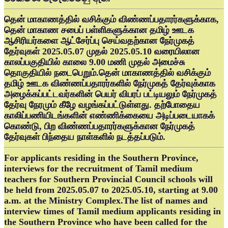
தென் மாகாணத்தில் வசிக்கும் விண்ணப்பதாரர்களுக்காக,
தென் மாகாண சபைப் பள்ளிகளுக்கான தமிழ் ஊடக
ஆசிரியர்களை ஆட்சேர்ப்பு செய்வதற்கான நேர்முகத்
தேர்வுகள் 2025.05.07 முதல் 2025.05.10 வரையிலான
காலப்பகுதியில் காலை 9.00 மணி முதல் அமைச்சு
தொகுதியில் நடைபெறும்.தென் மாகாணத்தில் வசிக்கும்
தமிழ் ஊடக விண்ணப்பதாரர்களில் நேர்முகத் தேர்வுக்காக
அழைக்கப்பட்டவர்களின் பெயர் விபரப் பட்டியலும் நேர்முகத்
தேர்வு நேரமும் கீழே வழங்கப்பட்டுள்ளது. தற்போதைய
காலிப்பணியிடங்களின் எண்ணிக்கையை அடிப்படையாகக்
கொண்டு, பிற விண்ணப்பதாரர்களுக்கான நேர்முகத்
தேர்வுகள் பிந்தைய நாள்களில் நடத்தப்படும்.
For applicants residing in the Southern Province,
interviews for the recruitment of Tamil medium
teachers for Southern Provincial Council schools will
be held from 2025.05.07 to 2025.05.10, starting at 9.00
a.m. at the Ministry Complex.The list of names and
interview times of Tamil medium applicants residing in
the Southern Province who have been called for the