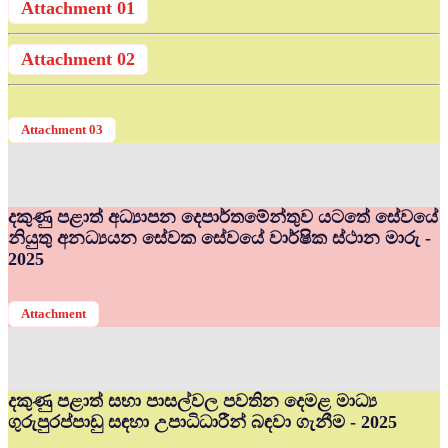
Attachment 01
Attachment 02
Attachment 03
දකුණු පළාත් අධ්‍යාපන දෙපාර්තමේන්තුව යටතේ සේවයේ
නියුතු අනධ්‍යයන සේවක සේවයේ වාර්ෂික ස්ථාන මාරු -
2025
Attachment
දකුණු පළාත් සභා පාසල්වල පවතින දෙමළ මාධ්‍ය
ගුරුපුරප්පාඩු සඳහා උපාධිධාරීන් බඳවා ගැනීම - 2025