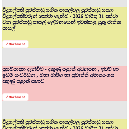
විදුහල්පති පුරප්පාඩු සහිත පාසල්වල පුරප්පාඩු සඳහා
විදුහල්පතිවරුන් තෝරා ගැනීම - 2026 මාර්තු 31 දක්වා
වන පුරප්පාඩු පාසල් ලේඛනයෙන් ඉවත්කළ යුතු ජාතික
පාසල්
Attachment
ප්‍රසම්පාදන දැන්වීම - දකුණු පළාත් අධ්‍යාපන , ඉඩම් හා
ඉඩම් සංවර්ධන , මහා මාර්ග හා ප්‍රවෘත්ති අමාත්‍යංශය
දකුණු පළාත් සභාව
Attachment
විදුහල්පති පුරප්පාඩු සහිත පාසල්වල පුරප්පාඩු සඳහා
විදුහල්පතිවරුන් තෝරා ගැනීම - 2026 මාර්තු 31 දක්වා