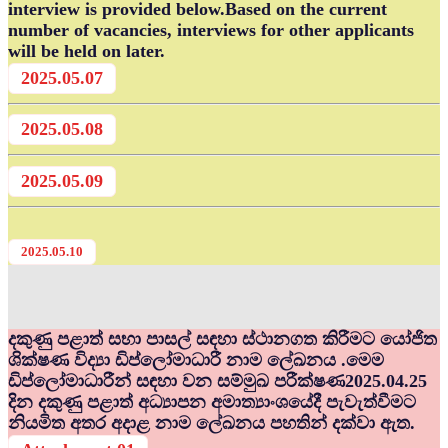
interview is provided below.Based on the current
number of vacancies, interviews for other applicants
will be held on later.
2025.05.07
2025.05.08
2025.05.09
2025.05.10
දකුණු පළාත් සභා පාසල් සඳහා ස්ථානගත කිරීමට යෝජිත
ශික්ෂණ විද්‍යා ඩිප්ලෝමාධාරී නාම ලේඛනය .මෙම
ඩිප්ලෝමාධාරීන් සඳහා වන සම්මුඛ පරීක්ෂණ2025.04.25
දින දකුණු පළාත් අධ්‍යාපන අමාත්‍යාංශයේදී පැවැත්වීමට
නියමිත අතර අදාළ නාම ලේඛනය පහතින් දක්වා ඇත.