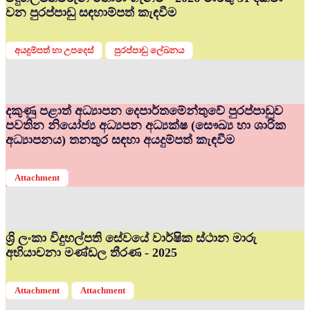
වන පුරප්පාඩු සඳහාම්පත් කැඳවීම
අයදුම්පත් හා උපදෙස්
පුරප්පාඩු ලේඛනය
දකුණු පළාත් අධ්‍යාපන දෙපාර්තමේන්තුවේ පුරප්පාඩුව
පවතින නියෝජ්‍ය අධ්‍යපන අධ්‍යක්ෂ (සෞඛ්‍ය හා ශාරික
අධ්‍යාපනය) තනතුර සඳහා අයදුම්පත් කැඳවීම
Attachment
ශ්‍රි ලංකා විදුහල්පති සේවයේ වාර්ෂික ස්ථාන මාරු
අභියාචනා මණ්ඩල තීරණ - 2025
Attachment
Attachment