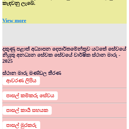
කැඳවනු ලැබේ.
View more
දකුණු පළාත් අධ්‍යාපන දෙපාර්තමේන්තුව යටතේ සේවයේ
නියුතු අනධ්‍යන සේවක සේවයේ වාර්ෂික ස්ථාන මාරු -
2025
ස්ථාන මාරු මණ්ඩල තීරණ
ආවරණ ලිපිය
පාසල් කම්කරු සේවය
පාසල් කාර්‍ය සහයක
පාසල් මුරකරු