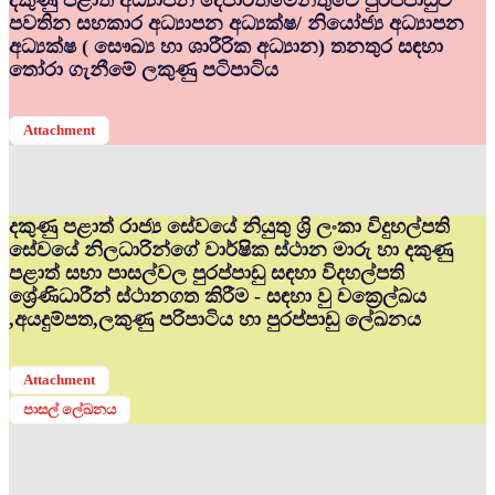
දකුණු පළාත් අධ්‍යාපන දෙපාර්තමේන්තුවේ පුරප්පාඩුව
පවතින සහකාර අධ්‍යාපන අධ්‍යක්ෂ/ නියෝජ්‍ය අධ්‍යාපන
අධ්‍යක්ෂ ( සෞඛ්‍ය හා ශාරීරික අධ්‍යාන) තනතුර සඳහා
තෝරා ගැනීමේ ලකුණු පටිපාටිය
Attachment
දකුණු පළාත් රාජ්‍ය සේවයේ නියුතු ශ්‍රි ලංකා විදුහල්පති
සේවයේ නිලධාරින්ගේ වාර්ෂික ස්ථාන මාරු හා දකුණු
පළාත් සභා පාසල්වල පුරප්පාඩු සඳහා විදහල්පති
ශ්‍රේණිධාරීන් ස්ථානගත කිරීම - සඳහා වු චක්‍රෙල්ඛය
,අයදුම්පත,ලකුණු පරිපාටිය හා පුරප්පාඩු ලේඛනය
Attachment
පාසල් ලේඛනය