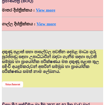
ප්‍රමාණපත්‍ර (BOQ)
මාතර දිස්ත්‍රික්කය :
View more
ගාල්ල දිස්ත්‍රික්කය :
View more
දකුණු පළාත් සභා පාසල්වල පවතින දෙමළ මාධ්‍ය ගුරු
පුරප්පාඩු සඳහා උපාධිධාරීන් බඳවා ගැනීම සඳහා පැවති
සම්මුඛ හා ප්‍රායෝගික පරික්ෂණය මත දකුණු පළාත තුල
පදිංචි අයදුම්කරුවන් අතරින් සම්මුඛ හා ප්‍රායෝගික
පරික්ෂණය සමත් නාම ලේඛනය.
Attachment
විද්‍යා පීඨ පත්වීම්ල බා දීම 2025.05.02 දින වැඩ බාර