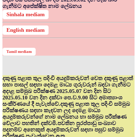
ගැනීමට අපේක්ෂිත නාම ලේඛනය
Sinhala mediam
English mediam
Tamil mediam
දකුණු පළාත තුල පදිංචි අයදුම්කරුවන් වෙත දකුණු පළාත්
සභා පාසල් සඳහා දෙමළ මාධ්‍ය ගුරුවරුන් බඳවා ගැනීමට
අදාළ සම්මුඛ පරීක්ෂණ 2025.05.07 වන දින සිට
2025.05.10 වන දින දක්වා පෙ.ව.9.00 සිට අමාත්‍යාංශ
සංකීර්ණයේ දී පැවැත්වේ.දකුණු පළාත තුල පදිංචි සම්මුඛ
පරීක්ෂණය සඳහා කැඳවන ලද දෙමළ මාධ්‍ය
අයදුම්කරුවන්ගේ නාම ලේඛනය හා සම්මුඛ පරීක්ෂණ
වේලාව පහතින් දක්වමි.පවතින පුරප්පාඩු සංඛ්‍යාව
පදනම්ව අනෙකුත් අයඳුම්කරුවන් සඳහා පසුව සම්මුඛ
පරීක්ෂණ පැවැත්වෙනු ඇත.