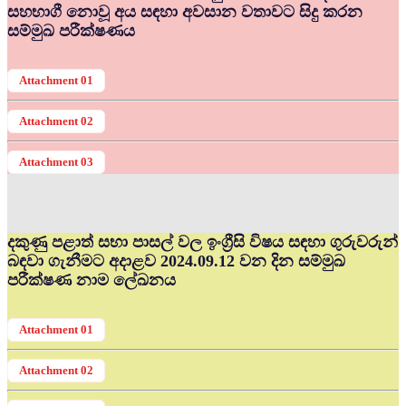
සහභාගී නොවූ අය සඳහා අවසාන වතාවට සිදු කරන
සම්මුඛ පරීක්ෂණය
Attachment 01
Attachment 02
Attachment 03
දකුණු පළාත් සභා පාසල් වල ඉංග්‍රීසි විෂය සඳහා ගුරුවරුන්
බඳවා ගැනීමට අදාළව 2024.09.12 වන දින සම්මුඛ
පරීක්ෂණ නාම ලේඛනය
Attachment 01
Attachment 02