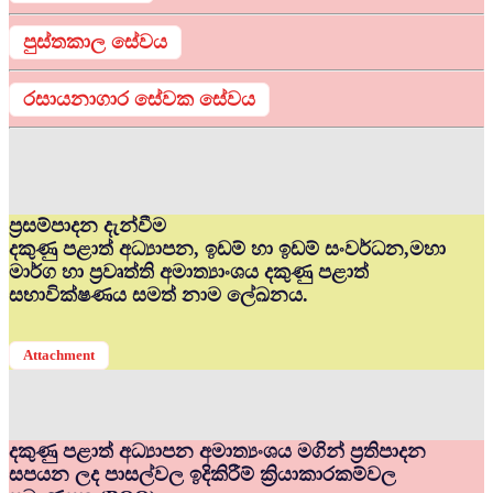
පුස්තකාල සේවය
රසායනාගාර සේවක සේවය
ප්‍රසම්පාදන දැන්වීම
දකුණු පළාත් අධ්‍යාපන, ඉඩම් හා ඉඩම් සංවර්ධන,මහා
මාර්ග හා ප්‍රවෘත්ති අමාත්‍යාංශය දකුණු පළාත්
සභාවික්ෂණය සමත් නාම ලේඛනය.
Attachment
දකුණු පළාත් අධ්‍යාපන අමාත්‍යංශය මගින් ප්‍රතිපාදන
සපයන ලද පාසල්වල ඉදිකිරීම් ක්‍රියාකාරකම්වල