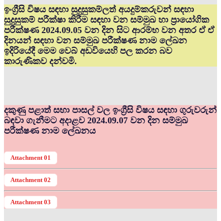
ඉංග්‍රීසි විෂය සඳහා සුදුසුකම්ලත් අයදුම්කරුවන් සඳහා
සුදුසුකම් පරීක්ෂා කිරීම සඳහා වන සම්මුඛ හා ප්‍රායෝගික
පරීක්ෂණ 2024.09.05 වන දින සිට ආරම්භ වන අතර ඒ ඒ
දිනයන් සඳහා වන සම්මුඛ පරීක්ෂණ නාම ලේඛන
ඉදිරියේදී මෙම වෙබ් අඩවියෙහි පල කරන බව
කාරුණිකව දන්වමි.
දකුණු පළාත් සභා පාසල් වල ඉංග්‍රීසි විෂය සඳහා ගුරුවරුන්
බඳවා ගැනීමට අදාළව 2024.09.07 වන දින සම්මුඛ
පරීක්ෂණ නාම ලේඛනය
Attachment 01
Attachment 02
Attachment 03