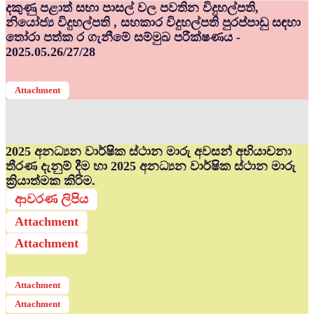
දකුණු පළාත් සභා පාසල් වල පවතින විදුහල්පති,
නියෝජ්‍ය විදුහල්පති , සහකාර විදුහල්පති පුරප්පාඩු සඳහා
තෝරා පත්ක ර ගැනීමේ සම්මුඛ පරීක්ෂණය -
2025.05.26/27/28
Attachment
2025 අනධ්‍යන වාර්ෂික ස්ථාන මාරු අවසන් අභියාචනා
තීරණ දැනුම් දීම හා 2025 අනධ්‍යන වාර්ෂික ස්ථාන මාරු
ක්‍රියාත්මක කිරිම.
ආවරණ ලිපිය
Attachment
Attachment
Attachment
Attachment