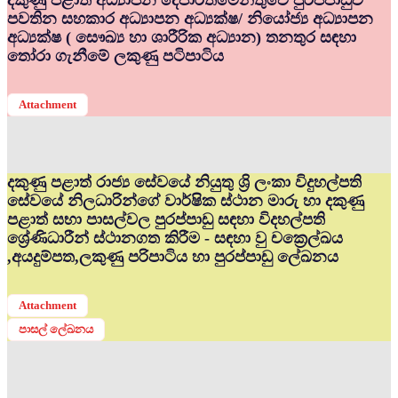
දකුණු පළාත් අධ්‍යාපන දෙපාර්තමේන්තුවේ පුරප්පාඩුව
පවතින සහකාර අධ්‍යාපන අධ්‍යක්ෂ/ නියෝජ්‍ය අධ්‍යාපන
අධ්‍යක්ෂ ( සෞඛ්‍ය හා ශාරීරික අධ්‍යාන) තනතුර සඳහා
තෝරා ගැනීමේ ලකුණු පටිපාටිය
Attachment
දකුණු පළාත් රාජ්‍ය සේවයේ නියුතු ශ්‍රි ලංකා විදුහල්පති
සේවයේ නිලධාරින්ගේ වාර්ෂික ස්ථාන මාරු හා දකුණු
පළාත් සභා පාසල්වල පුරප්පාඩු සඳහා විදහල්පති
ශ්‍රේණිධාරීන් ස්ථානගත කිරීම - සඳහා වු චක්‍රෙල්ඛය
,අයදුම්පත,ලකුණු පරිපාටිය හා පුරප්පාඩු ලේඛනය
Attachment
පාසල් ලේඛනය