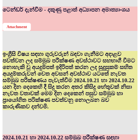
ටෙන්ඩර් දැන්වීම - දකුණු පළාත් අධ්‍යාපන අමාත්‍යාංශය
Attachment
ඉංග්‍රීසි විෂය සඳහා ගුරුවරුන් බඳවා ගැනීමට අදාළව
පවත්වන ලද සම්මුඛ පරීක්ෂණ අවස්ථාවට සහභාගී වීමට
නොහැකි වූ අයදුම්පත් ඉදිරිපත් කරන ලද සුදුසුකම් සහිත
අයදුම්කරුවන් වෙත අවසන් අවස්ථාව යටතේ නැවත
සම්මුඛ පරීක්ෂණය පැවැත්වීම 2024.10.21 හා 2024.10.22
යන දින දෙකෙහි දී සිදු කරන අතර කිසිදු හේතුවක් නිසා
නැවත වතාවක් මෙම දින දෙකෙන් පසුව සම්මුඛ හා
ප්‍රායෝගිත පරික්ෂණ පවත්වනු නොලබන බව
කාරුණිකව දන්වමි.
2024.10.21 හා 2024.10.22 සම්මුඛ පරීක්ෂණ සඳහා