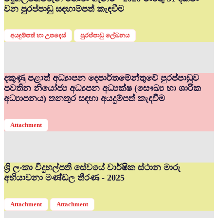
වන පුරප්පාඩු සඳහාම්පත් කැඳවීම
අයදුම්පත් හා උපදෙස්
පුරප්පාඩු ලේඛනය
දකුණු පළාත් අධ්‍යාපන දෙපාර්තමේන්තුවේ පුරප්පාඩුව
පවතින නියෝජ්‍ය අධ්‍යපන අධ්‍යක්ෂ (සෞඛ්‍ය හා ශාරික
අධ්‍යාපනය) තනතුර සඳහා අයදුම්පත් කැඳවීම
Attachment
ශ්‍රි ලංකා විදුහල්පති සේවයේ වාර්ෂික ස්ථාන මාරු
අභියාචනා මණ්ඩල තීරණ - 2025
Attachment
Attachment