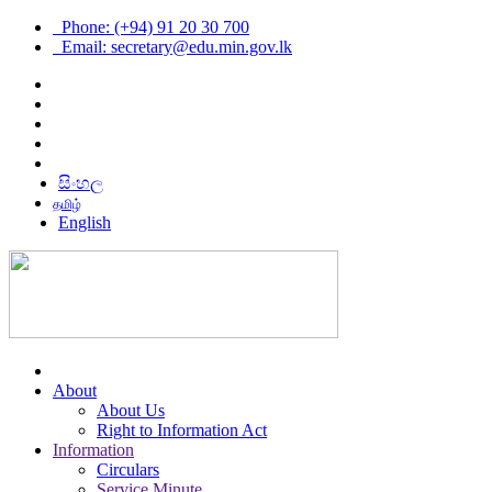
Phone: (+94) 91 20 30 700
Email: secretary@edu.min.gov.lk
සිංහල
தமிழ்
English
About
About Us
Right to Information Act
Information
Circulars
Service Minute