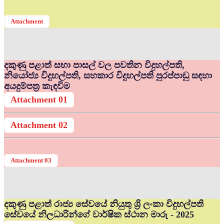
Attachment
දකුණු පළාත් සභා පාසල් වල පවතින විදුහල්පති,
නියෝජ්‍ය විදුහල්පති, සහකාර විදුහල්පති පුරප්පාඩු සඳහා
අයදුම්පත්‍ර කැඳවිම
Attachment 01
Attachment 02
Attachment 03
දකුණු පළාත් රාජ්‍ය සේවයේ නියුතු ශ්‍රි ලංකා විදුහල්පති
සේවයේ නිලධාරින්ගේ වාර්ෂික ස්ථාන මාරු - 2025