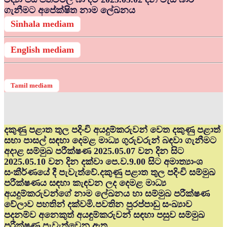
ගැනීමට අපේක්ෂිත නාම ලේඛනය
Sinhala mediam
English mediam
Tamil mediam
දකුණු පළාත තුල පදිංචි අයදුම්කරුවන් වෙත දකුණු පළාත්
සභා පාසල් සඳහා දෙමළ මාධ්‍ය ගුරුවරුන් බඳවා ගැනීමට
අදාළ සම්මුඛ පරීක්ෂණ 2025.05.07 වන දින සිට
2025.05.10 වන දින දක්වා පෙ.ව.9.00 සිට අමාත්‍යාංශ
සංකීර්ණයේ දී පැවැත්වේ.දකුණු පළාත තුල පදිංචි සම්මුඛ
පරීක්ෂණය සඳහා කැඳවන ලද දෙමළ මාධ්‍ය
අයදුම්කරුවන්ගේ නාම ලේඛනය හා සම්මුඛ පරීක්ෂණ
වේලාව පහතින් දක්වමි.පවතින පුරප්පාඩු සංඛ්‍යාව
පදනම්ව අනෙකුත් අයඳුම්කරුවන් සඳහා පසුව සම්මුඛ
පරීක්ෂණ පැවැත්වෙනු ඇත.