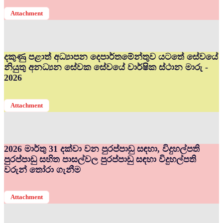
Attachment
දකුණු පළාත් අධ්‍යාපන දෙපාර්තමේන්තුව යටතේ සේවයේ
නියුතු අනධ්‍යන සේවක සේවයේ වාර්ෂික ස්ථාන මාරු -
2026
Attachment
2026 මාර්තු 31 දක්වා වන පුරප්පාඩු සඳහා, විදුහල්පති
පුරප්පාඩු සහිත පාසල්වල පුරප්පාඩු සඳහා විදුහල්පති
වරුන් තෝරා ගැනීම
Attachment