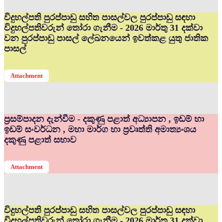
විදුහල්පති පුරප්පාඩු සහිත පාසල්වල පුරප්පාඩු සඳහා
විදුහල්පතිවරුන් තෝරා ගැනීම - 2026 මාර්තු 31 දක්වා
වන පුරප්පාඩු පාසල් ලේඛනයෙන් ඉවත්කළ යුතු ජාතික
පාසල්
Attachment
ප්‍රසම්පාදන දැන්වීම - දකුණු පළාත් අධ්‍යාපන , ඉඩම් හා
ඉඩම් සංවර්ධන , මහා මාර්ග හා ප්‍රවෘත්ති අමාත්‍යංශය
දකුණු පළාත් සභාව
Attachment
විදුහල්පති පුරප්පාඩු සහිත පාසල්වල පුරප්පාඩු සඳහා
විදුහල්පතිවරුන් තෝරා ගැනීම - 2026 මාර්තු 31 දක්වා