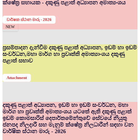
ක්ෂේත්‍ර සහායක - දකුණු පළාත් අධ්‍යාපන අමාත්‍යංශය
වාර්ෂක ස්ථාන මාරු - 2026
NEW
ප්‍රසම්පාදන දැන්වීම දකුණු පළාත් අධ්‍යාපන, ඉඩම් හා ඉඩම්
සංවර්ධන,මහා මාර්ග හා ප්‍රවෘත්ති අමාත්‍යාංශය දකුණු
පළාත් සභාව
Attachment
දකුණු පළාත් අධ්‍යාපන, ඉඩම් හා ඉඩම් සංවර්ධන, මහා
මාර්ග හා ප්‍රවෘත්ති අමාත්‍යංශය යටතේ ඇති දකුණු පළාත්
ඉඩම් කොමසාරිස් දෙපාර්තමේන්තුවේ සේවයේ නියුතු
ජනපද නිලදාරී සහ මැනුම් ක්ෂේත්‍ර නිලධාරීන් සඳහා වන
වාර්ෂික ස්ථාන මාරු - 2026