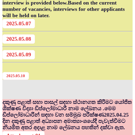
interview is provided below.Based on the current
number of vacancies, interviews for other applicants
will be held on later.
2025.05.07
2025.05.08
2025.05.09
2025.05.10
දකුණු පළාත් සභා පාසල් සඳහා ස්ථානගත කිරීමට යෝජිත
ශික්ෂණ විද්‍යා ඩිප්ලෝමාධාරී නාම ලේඛනය .මෙම
ඩිප්ලෝමාධාරීන් සඳහා වන සම්මුඛ පරීක්ෂණ2025.04.25
දින දකුණු පළාත් අධ්‍යාපන අමාත්‍යාංශයේදී පැවැත්වීමට
නියමිත අතර අදාළ නාම ලේඛනය පහතින් දක්වා ඇත.