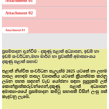
Attachment 01
Attachment 02
Attachment 03
ප්‍රසම්පාදන දැන්වීම - දකුණු පළාත් අධ්‍යාපන, ඉඩම් හා
ඉඩම් සංවර්ධන,මහා මාර්ග හා ප්‍රවෘත්ති අමාත්‍යාංශය
දකුණු පළාත් සභාව
පළාත් නිශ්චිත සංවර්ධන සැලැස්ම 2025 යටතේ හා ලඟම
පාසල හොඳම පාසල ව්‍යාපෘතිය යටතේ ක්‍රියාත්මක කරනු
ලබන පහත සඳහන් වැඩ යෝජනා සඳහා සුදුසුකම් ලත්
කොන්ත්‍රාත්කරුවන්ගෙන්,දකුණු පළාත් අධ්‍යාපන
අමාත්‍යාංශයේ ප්‍රසම්පාදන කමිටු සභාපති විසින් ලංසු පත්
කැඳවනු ලැබේ.