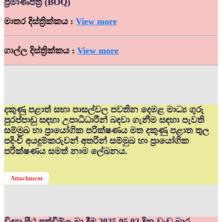
ප්‍රමාණපත්‍ර (BOQ)
මාතර දිස්ත්‍රික්කය :
View more
ගාල්ල දිස්ත්‍රික්කය :
View more
දකුණු පළාත් සභා පාසල්වල පවතින දෙමළ මාධ්‍ය ගුරු
පුරප්පාඩු සඳහා උපාධිධාරීන් බඳවා ගැනීම සඳහා පැවති
සම්මුඛ හා ප්‍රායෝගික පරික්ෂණය මත දකුණු පළාත තුල
පදිංචි අයදුම්කරුවන් අතරින් සම්මුඛ හා ප්‍රායෝගික
පරික්ෂණය සමත් නාම ලේඛනය.
Attachment
විද්‍යා පීඨ පත්වීම්ල බා දීම 2025.05.02 දින වැඩ බාර