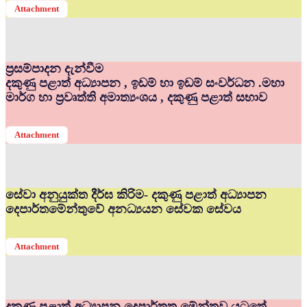
Attachment
ප්‍රසම්පාදන දැන්වීම
දකුණු පළාත් අධ්‍යාපන , ඉඩම් හා ඉඩම් සංවර්ධන .මහා
මාර්ග හා ප්‍රවෘත්ති අමාත්‍යංශය , දකුණු පළාත් සභාව
Attachment
සේවා අනුයුක්ත දීර්ඝ කිරිම- දකුණු පළාත් අධ්‍යාපන
දෙපාර්තමේන්තුවේ අනධ්‍යයන සේවක සේවය
Attachment
දකුණු පළාත් අධ්‍යාපන දෙපාර්තත මේන්තුව යටතේ