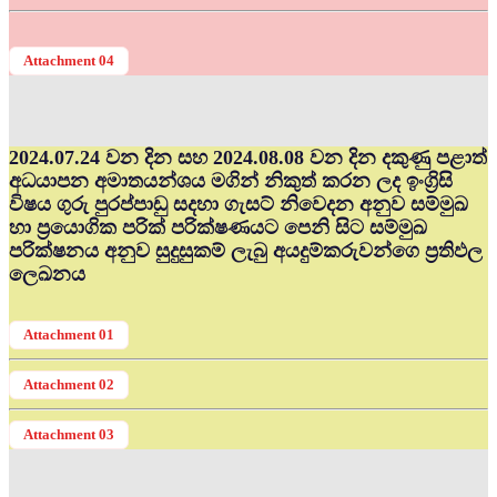
Attachment 04
2024.07.24 වන දින සහ 2024.08.08 වන දින දකුණු පළාත්
අධ‍යාපන අමාතයන්ශය මගින් නිකුත් කරන ලද ඉංග්‍රිසි
විෂය ගුරු පුරප්පාඩු සදහා ගැසට් නිවෙදන අනුව සම්මුඛ
හා ප්‍රයොගික පරික් පරික්ෂණයට පෙනි සිට සම්මුඛ
පරික්ෂනය අනුව සුදුසුකම් ලැබු අයදුම්කරුවන්ගෙ ප්‍රතිඵල
ලෙඛනය
Attachment 01
Attachment 02
Attachment 03