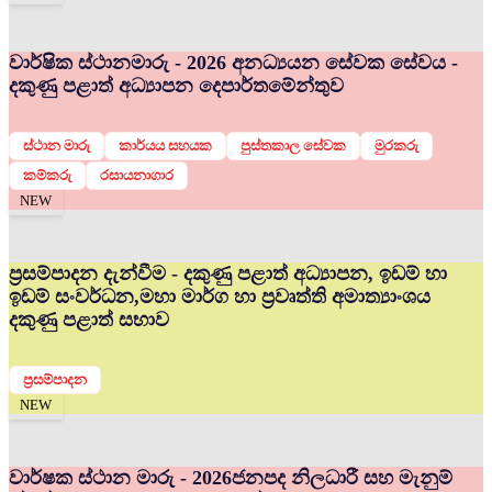
වාර්ෂික ස්ථානමාරු - 2026 අනධ්‍යයන සේවක සේවය -
දකුණු පළාත් අධ්‍යාපන දෙපාර්තමේන්තුව
ස්ථාන මාරු
කාර්යය සහයක
පුස්තකාල සේවක
මුරකරු
කම්කරු
රසායනාගාර
NEW
ප්‍රසම්පාදන දැන්වීම - දකුණු පළාත් අධ්‍යාපන, ඉඩම් හා
ඉඩම් සංවර්ධන,මහා මාර්ග හා ප්‍රවෘත්ති අමාත්‍යාංශය
දකුණු පළාත් සභාව
ප්‍රසම්පාදන
NEW
වාර්ෂක ස්ථාන මාරු - 2026
ජනපද නිලධාරී සහ මැනුම්