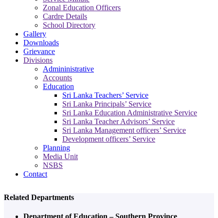
Zonal Education Officers
Cardre Details
School Directory
Gallery
Downloads
Grievance
Divisions
Admininistrative
Accounts
Education
Sri Lanka Teachers’ Service
Sri Lanka Principals’ Service
Sri Lanka Education Administrative Service
Sri Lanka Teacher Advisors’ Service
Sri Lanka Management officers’ Service
Development officers’ Service
Planning
Media Unit
NSBS
Contact
Related Departments
Department of Education – Southern Province