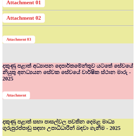
Attachment 01
Attachment 02
Attachment 03
දකුණු පළාත් අධ්‍යාපන දෙපාර්තමේන්තුව යටතේ සේවයේ
නියුතු අනධ්‍යයන සේවක සේවයේ වාර්ෂික ස්ථාන මාරු -
2025
Attachment
දකුණු පළාත් සභා පාසල්වල පවතින දෙමළ මාධ්‍ය
ගුරුපුරප්පාඩු සඳහා උපාධිධාරීන් බඳවා ගැනීම - 2025