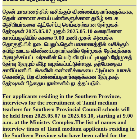
தென் மாகாணத்தில் வசிக்கும் விண்ணப்பதாரர்களுக்காக,
தென் மாகாண சபைப் பள்ளிகளுக்கான தமிழ் ஊடக
ஆசிரியர்களை ஆட்சேர்ப்பு செய்வதற்கான நேர்முகத்
தேர்வுகள் 2025.05.07 முதல் 2025.05.10 வரையிலான
காலப்பகுதியில் காலை 9.00 மணி முதல் அமைச்சு
தொகுதியில் நடைபெறும்.தென் மாகாணத்தில் வசிக்கும்
தமிழ் ஊடக விண்ணப்பதாரர்களில் நேர்முகத் தேர்வுக்காக
அழைக்கப்பட்டவர்களின் பெயர் விபரப் பட்டியலும் நேர்முகத்
தேர்வு நேரமும் கீழே வழங்கப்பட்டுள்ளது. தற்போதைய
காலிப்பணியிடங்களின் எண்ணிக்கையை அடிப்படையாகக்
கொண்டு, பிற விண்ணப்பதாரர்களுக்கான நேர்முகத்
தேர்வுகள் பிந்தைய நாள்களில் நடத்தப்படும்.
For applicants residing in the Southern Province,
interviews for the recruitment of Tamil medium
teachers for Southern Provincial Council schools will
be held from 2025.05.07 to 2025.05.10, starting at 9.00
a.m. at the Ministry Complex.The list of names and
interview times of Tamil medium applicants residing in
the Southern Province who have been called for the