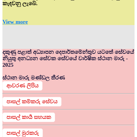
කැඳවනු ලැබේ.
View more
දකුණු පළාත් අධ්‍යාපන දෙපාර්තමේන්තුව යටතේ සේවයේ
නියුතු අනධ්‍යන සේවක සේවයේ වාර්ෂික ස්ථාන මාරු -
2025
ස්ථාන මාරු මණ්ඩල තීරණ
ආවරණ ලිපිය
පාසල් කම්කරු සේවය
පාසල් කාර්‍ය සහයක
පාසල් මුරකරු