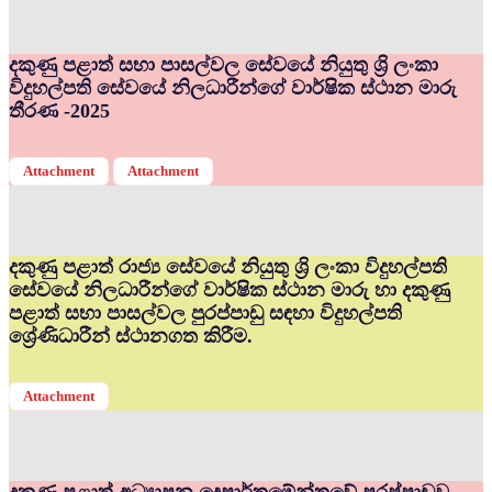
දකුණු පළාත් සභා පාසල්වල සේවයේ නියුතු ශ්‍රි ලංකා
විදුහල්පති සේවයේ නිලධාරීන්ගේ වාර්ෂික ස්ථාන මාරු
තීරණ -2025
Attachment
Attachment
දකුණු පළාත් රාජ්‍ය සේවයේ නියුතු ශ්‍රි ලංකා විදුහල්පති
සේවයේ නිලධාරීන්ගේ වාර්ෂික ස්ථාන මාරු හා දකුණු
පළාත් සභා පාසල්වල පුරප්පාඩු සඳහා විදුහල්පති
ශ්‍රේණිධාරීන් ස්ථානගත කිරීම.
Attachment