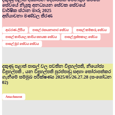
සේවයේ නියුතු අනධ්‍යයන සේවක සේවයේ
වාර්ෂික ස්ථාන මාරු 2025
අභියාචනා මණ්ඩල තීරණ
ආවරණ ලිපිය
පාසල් රසායනාගාර සේවය
පාසල් කම්කරු සේවය
පාසල් කාර්යාල කාර්ය සහයක සේවය
පාසල් පුස්තකාල සේවය
පාසල් මුර සේවය සේවය
දකුණු පළාත් පාසල් වල පවතින විදුහල්පති, නියෝජ්‍ය
විදුහල්පති , යන විදුහල්පති පුරප්පාඩු සඳහා තෝරාපත්කර
ගැනීමේ සම්මුඛ පරීක්ෂණ්‍ය 2025/05/26.27.28 (සංශෝධන
02)
Attachment